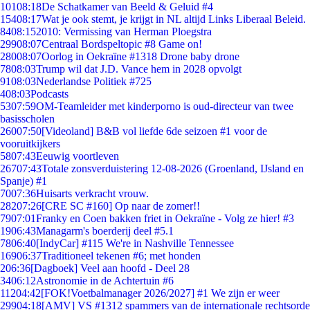
101
08:18
De Schatkamer van Beeld & Geluid #4
154
08:17
Wat je ook stemt, je krijgt in NL altijd Links Liberaal Beleid.
84
08:15
2010: Vermissing van Herman Ploegstra
299
08:07
Centraal Bordspeltopic #8 Game on!
280
08:07
Oorlog in Oekraïne #1318 Drone baby drone
78
08:03
Trump wil dat J.D. Vance hem in 2028 opvolgt
91
08:03
Nederlandse Politiek #725
4
08:03
Podcasts
53
07:59
OM-Teamleider met kinderporno is oud-directeur van twee
basisscholen
260
07:50
[Videoland] B&B vol liefde 6de seizoen #1 voor de
vooruitkijkers
58
07:43
Eeuwig voortleven
267
07:43
Totale zonsverduistering 12-08-2026 (Groenland, IJsland en
Spanje) #1
70
07:36
Huisarts verkracht vrouw.
282
07:26
[CRE SC #160] Op naar de zomer!!
79
07:01
Franky en Coen bakken friet in Oekraïne - Volg ze hier! #3
19
06:43
Managarm's boerderij deel #5.1
78
06:40
[IndyCar] #115 We're in Nashville Tennessee
169
06:37
Traditioneel tekenen #6; met honden
2
06:36
[Dagboek] Veel aan hoofd - Deel 28
34
06:12
Astronomie in de Achtertuin #6
112
04:42
[FOK!Voetbalmanager 2026/2027] #1 We zijn er weer
299
04:18
[AMV] VS #1312 spammers van de internationale rechtsorde