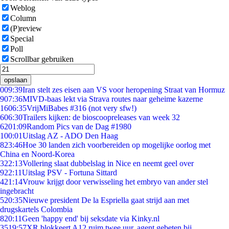
Weblog
Column
(P)review
Special
Poll
Scrollbar gebruiken
opslaan
0
09:39
Iran stelt zes eisen aan VS voor heropening Straat van Hormuz
9
07:36
MIVD-baas lekt via Strava routes naar geheime kazerne
16
06:35
VrijMiBabes #316 (not very sfw!)
6
06:30
Trailers kijken: de bioscoopreleases van week 32
62
01:09
Random Pics van de Dag #1980
1
00:01
Uitslag AZ - ADO Den Haag
8
23:46
Hoe 30 landen zich voorbereiden op mogelijke oorlog met
China en Noord-Korea
3
22:13
Vollering slaat dubbelslag in Nice en neemt geel over
9
22:11
Uitslag PSV - Fortuna Sittard
4
21:14
Vrouw krijgt door verwisseling het embryo van ander stel
ingebracht
5
20:35
Nieuwe president De la Espriella gaat strijd aan met
drugskartels Colombia
8
20:11
Geen 'happy end' bij seksdate via Kinky.nl
35
19:57
XR blokkeert A12 ruim twee uur, agent gebeten bij