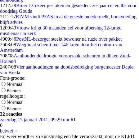
12
12:28
Broer 135 keer gestoken en gesneden: zes jaar cel en tbs voor
doodslag Gouda
21
12:17
RIVM vindt PFAS in al de geteste moedermelk, borstvoeding
blijft advies
12
09:49
Vrouw krijgt 30 maanden cel voor afpersing 12-jarige
misdienaar in kerk
49
09:46
PostNL-bezorger steekt bewoner na ruzie over pakket
26
08/08
Wegpiraat scheurt met 146 km/u door het centrum van
Amsterdam
7
08/08
Aanhoudende droogte veroorzaakt scheuren in dijken Zuid-
Holland
24
07/08
Vier aanhoudingen na doodsbedreiging burgemeester Depla
van Breda
Font-grootte:
Normaal
Kleiner
regelhoogte :
Normaal
Kleiner
32 reacties
zaterdag 15 januari 2011, 09:29 uur
#1
0
betwet
En weer wordt er zo kunstmatig een file veroorzaakt, door de KLPD.