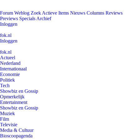
Forum
Weblog
Zoek
Actieve Items
Nieuws
Columns
Reviews
Previews
Specials
Archief
Inloggen
fok.nl
Inloggen
fok.nl
Actueel
Nederland
Internationaal
Economie
Politiek
Tech
Showbiz en Gossip
Opmerkelijk
Entertainment
Showbiz en Gossip
Muziek
Film
Televisie
Media & Cultuur
Bioscoopagenda