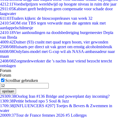
42
12:11
Voedselprijzen wereldwijd op hoogste niveau in ruim drie jaar
29
11:05
Kabinet geeft bedrijven geen compensatie voor schade door
laagwater
6
11:03
Trailers kijken: de bioscoopreleases van week 32
24
10:54
OM eist TBS tegen verwarde man die agenten stak met
aardappelschilmesje
24
10:18
Vier aanhoudingen na doodsbedreiging burgemeester Depla
van Breda
40
09:42
Duitser (93) crasht met quad tegen boom, vier gewonden
25
08/08
Huisarts per direct uit vak gezet om ernstig alcoholmisbruik
66
08/08
Onlyfans-model met G-cup wil als NASA-ambassadeur naar
maan
24
08/08
Zorgmedewerkster die 's nachts haar vriend bezocht terecht
ontslagen
Forum
Forum
Scrollbar gebruiken
opslaan
293
09:38
Oorlog Iran #136 Bridge and powerplant day incoming?
13
09:38
Petitie behoud npo 5 Soul & Jazz
17
09:38
[INFLUENCERS #297] Toetjes & Bevers & Zwemmen in
water
200
09:37
Tour de France femmes 2026 #5 Lollergps