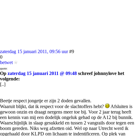
zaterdag 15 januari 2011, 09:56 uur
#9
0
betwet
quote:
Op
zaterdag 15 januari 2011 @ 09:48
schreef johnnylove het
volgende:
[..]
Beetje respect jongetje er zijn 2 doden gevallen.
Waaruit blijkt, dat ik respect voor de slachtoffers hebt?
Afsluiten is
gewoon onzin en draagt nergens meer toe bij. Voor 2 jaar terug heeft
een kennis van mij een dodelijk ongeluk gehad op de A12 bij bunnik.
Waarschijnlijk in slaap gesukkeld en tussen 2 vangrails door tegen een
boom gereden. Niks weg afzetten oid. Wel op naar Utrecht werd ik
opgehaald door KLPD om lichaam te indentificeren. Op plek van