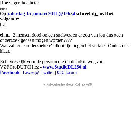
Hoe vager, hoe beter
quote:
Op
zaterdag 15 januari 2011 @ 09:34
schreef dj_mvt het
volgende:
[..]
ehm... 2 mensen dood op een snelweg en er zou van jou dus geen
onderzoek gedaan mogen worden????
Wat valt er te onderzoeken? Idioot rijdt tegen het verkeer. Onderzoek
klaar.
Echt vreselijk voor de persoon die op de juiste weg zat.
VZP ProDUTCHiez -
www.StudioDL260.nl
Facebook
|
Lexie @ Twitter
|
026 forum
▼ Advertentie door Refinery89