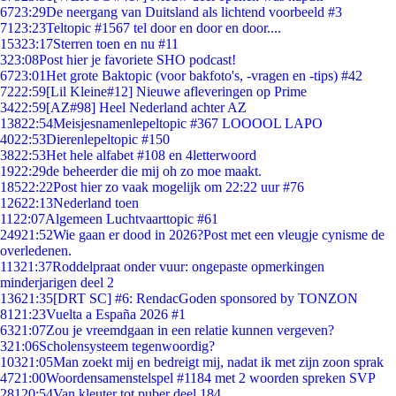
67
23:29
De neergang van Duitsland als lichtend voorbeeld #3
71
23:23
Teltopic #1567 tel door en door en door....
153
23:17
Sterren toen en nu #11
3
23:08
Post hier je favoriete SHO podcast!
67
23:01
Het grote Baktopic (voor bakfoto's, -vragen en -tips) #42
72
22:59
[Lil Kleine#12] Nieuwe afleveringen op Prime
34
22:59
[AZ#98] Heel Nederland achter AZ
138
22:54
Meisjesnamenlepeltopic #367 LOOOOL LAPO
40
22:53
Dierenlepeltopic #150
38
22:53
Het hele alfabet #108 en 4letterwoord
19
22:29
de beheerder die mij oh zo moe maakt.
185
22:22
Post hier zo vaak mogelijk om 22:22 uur #76
126
22:13
Nederland toen
11
22:07
Algemeen Luchtvaarttopic #61
249
21:52
Wie gaan er dood in 2026?Post met een vleugje cynisme de
overledenen.
113
21:37
Roddelpraat onder vuur: ongepaste opmerkingen
minderjarigen deel 2
136
21:35
[DRT SC] #6: RendacGoden sponsored by TONZON
81
21:23
Vuelta a España 2026 #1
63
21:07
Zou je vreemdgaan in een relatie kunnen vergeven?
3
21:06
Scholensysteem tegenwoordig?
103
21:05
Man zoekt mij en bedreigt mij, nadat ik met zijn zoon sprak
47
21:00
Woordensamenstelspel #1184 met 2 woorden spreken SVP
281
20:54
Van kleuter tot puber deel 184