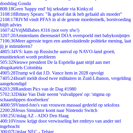
doodslag Gouda
8
08:18
Geen 'happy end' bij seksdate via Kinky.nl
31
08:18
Britney Spears: "Ik geloof dat ik heb gefaald als moeder"
21
08:17
RIVM vindt PFAS in al de geteste moedermelk, borstvoeding
blijft advies
16
07:42
VrijMiBabes #316 (not very sfw!)
32
07:20
Amsterdams dierenasiel DOA overspoeld met babykonijntjes
71
06:36
Meer agressie tegen een andersluidende politieke mening, laat
jij je intimideren?
48
05:34
VS: kans op Russische aanval op NAVO-land groeit,
munitietekort wordt probleem
5
05:32
Nieuwe president De la Espriella gaat strijd aan met
drugskartels Colombia
49
05:28
Trump wil dat J.D. Vance hem in 2028 opvolgt
74
05:24
Israël meldt dood twee militairen in Zuid-Libanon, vergelding
aangekondigd
62
03:28
Random Pics van de Dag #1980
57
02:32
Dikke Van Dale neemt 'vulvalippen' op: 'stigma op
schaamlippen doorbreken'
40
00:59
Vinted-foto's van vrouwen massaal gedeeld op seksfora
22
00:28
Jesus Simulator komt naar Nintendo Switch
1
00:25
Uitslag AZ - ADO Den Haag
4
00:10
Vrouw krijgt door verwisseling het embryo van ander stel
ingebracht
3
00:07
Uitslag NEC - Telstar