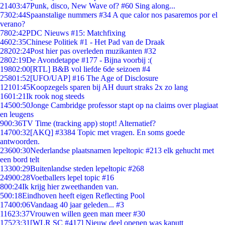
214
03:47
Punk, disco, New Wave of? #60 Sing along...
73
02:44
Spaanstalige nummers #34 A que calor nos pasaremos por el
verano?
78
02:42
PDC Nieuws #15: Matchfixing
46
02:35
Chinese Politiek #1 - Het Pad van de Draak
282
02:24
Post hier pas overleden muzikanten #32
28
02:19
De Avondetappe #177 - Bijna voorbij :(
198
02:00
[RTL] B&B vol liefde 6de seizoen #4
258
01:52
[UFO/UAP] #16 The Age of Disclosure
121
01:45
Koopzegels sparen bij AH duurt straks 2x zo lang
16
01:21
Ik rook nog steeds
145
00:50
Jonge Cambridge professor stapt op na claims over plagiaat
en leugens
9
00:36
TV Time (tracking app) stopt! Alternatief?
147
00:32
[AKQ] #3384 Topic met vragen. En soms goede
antwoorden.
236
00:30
Nederlandse plaatsnamen lepeltopic #213 elk gehucht met
een bord telt
133
00:29
Buitenlandse steden lepeltopic #268
249
00:28
Voetballers lepel topic #16
8
00:24
Ik krijg hier zweethanden van.
5
00:18
Eindhoven heeft eigen Reflecting Pool
174
00:06
Vandaag 40 jaar geleden... #3
116
23:37
Vrouwen willen geen man meer #30
175
23:31
[WLR SC #417] Nieuw deel openen was kaputt