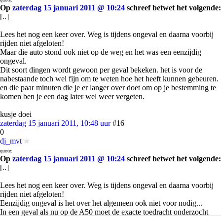
Op
zaterdag 15 januari 2011 @ 10:24
schreef betwet het volgende:
[..]
Lees het nog een keer over. Weg is tijdens ongeval en daarna voorbij
rijden niet afgeloten!
Maar die auto stond ook niet op de weg en het was een eenzijdig
ongeval.
Dit soort dingen wordt gewoon per geval bekeken. het is voor de
nabestaande toch wel fijn om te weten hoe het heeft kunnen gebeuren.
en die paar minuten die je er langer over doet om op je bestemming te
komen ben je een dag later wel weer vergeten.
kusje doei
zaterdag 15 januari 2011, 10:48 uur
#16
0
dj_mvt
quote:
Op
zaterdag 15 januari 2011 @ 10:24
schreef betwet het volgende:
[..]
Lees het nog een keer over. Weg is tijdens ongeval en daarna voorbij
rijden niet afgeloten!
Eenzijdig ongeval is het over het algemeen ook niet voor nodig...
In een geval als nu op de A50 moet de exacte toedracht onderzocht
worden, gekeken worden wie schuldig is en hoe dit (hoe hard ook