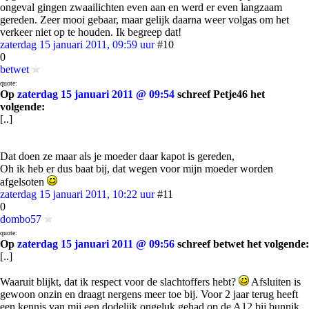
ongeval gingen zwaailichten even aan en werd er even langzaam
gereden. Zeer mooi gebaar, maar gelijk daarna weer volgas om het
verkeer niet op te houden. Ik begreep dat!
zaterdag 15 januari 2011, 09:59 uur
#10
0
betwet
quote:
Op
zaterdag 15 januari 2011 @ 09:54
schreef Petje46 het
volgende:
[..]
Dat doen ze maar als je moeder daar kapot is gereden,
Oh ik heb er dus baat bij, dat wegen voor mijn moeder worden
afgelsoten
zaterdag 15 januari 2011, 10:22 uur
#11
0
dombo57
quote:
Op
zaterdag 15 januari 2011 @ 09:56
schreef betwet het volgende:
[..]
Waaruit blijkt, dat ik respect voor de slachtoffers hebt?
Afsluiten is
gewoon onzin en draagt nergens meer toe bij. Voor 2 jaar terug heeft
een kennis van mij een dodelijk ongeluk gehad op de A12 bij bunnik.