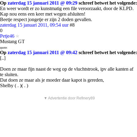
Op
zaterdag 15 januari 2011 @ 09:29
schreef betwet het volgende:
En weer wordt er zo kunstmatig een file veroorzaakt, door de KLPD.
Kap nou eens een keer met wegen afsluiten!
Beetje respect jongetje er zijn 2 doden gevallen.
zaterdag 15 januari 2011, 09:54 uur
#8
0
Petje46
Mustang GT
quote:
Op
zaterdag 15 januari 2011 @ 09:42
schreef betwet het volgende:
[..]
Doen ze maar fijn naast de weg op de vluchtstrook, ipv alle kanten af
te sluiten.
Dat doen ze maar als je moeder daar kapot is gereden,
Shelby ( . )( . )
▼ Advertentie door Refinery89