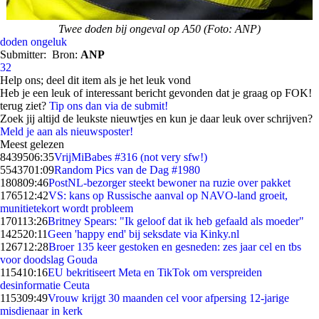
Twee doden bij ongeval op A50 (Foto: ANP)
doden
ongeluk
Submitter:
Bron:
ANP
32
Help ons; deel dit item als je het leuk vond
Heb je een leuk of interessant bericht gevonden dat je graag op FOK!
terug ziet?
Tip ons dan via de submit!
Zoek jij altijd de leukste nieuwtjes en kun je daar leuk over schrijven?
Meld je aan als nieuwsposter!
Meest gelezen
84395
06:35
VrijMiBabes #316 (not very sfw!)
55437
01:09
Random Pics van de Dag #1980
1808
09:46
PostNL-bezorger steekt bewoner na ruzie over pakket
1765
12:42
VS: kans op Russische aanval op NAVO-land groeit,
munitietekort wordt probleem
1701
13:26
Britney Spears: "Ik geloof dat ik heb gefaald als moeder"
1425
20:11
Geen 'happy end' bij seksdate via Kinky.nl
1267
12:28
Broer 135 keer gestoken en gesneden: zes jaar cel en tbs
voor doodslag Gouda
1154
10:16
EU bekritiseert Meta en TikTok om verspreiden
desinformatie Ceuta
1153
09:49
Vrouw krijgt 30 maanden cel voor afpersing 12-jarige
misdienaar in kerk