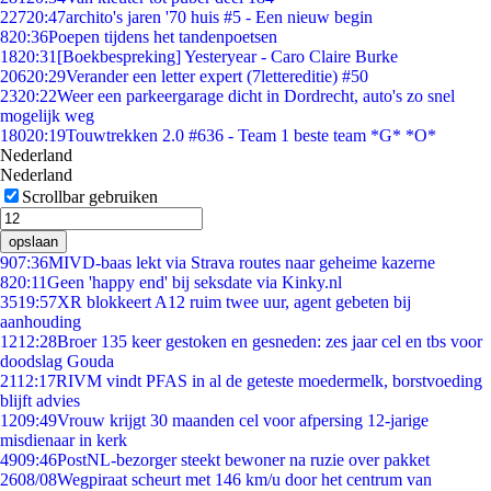
227
20:47
archito's jaren '70 huis #5 - Een nieuw begin
8
20:36
Poepen tijdens het tandenpoetsen
18
20:31
[Boekbespreking] Yesteryear - Caro Claire Burke
206
20:29
Verander een letter expert (7lettereditie) #50
23
20:22
Weer een parkeergarage dicht in Dordrecht, auto's zo snel
mogelijk weg
180
20:19
Touwtrekken 2.0 #636 - Team 1 beste team *G* *O*
Nederland
Nederland
Scrollbar gebruiken
opslaan
9
07:36
MIVD-baas lekt via Strava routes naar geheime kazerne
8
20:11
Geen 'happy end' bij seksdate via Kinky.nl
35
19:57
XR blokkeert A12 ruim twee uur, agent gebeten bij
aanhouding
12
12:28
Broer 135 keer gestoken en gesneden: zes jaar cel en tbs voor
doodslag Gouda
21
12:17
RIVM vindt PFAS in al de geteste moedermelk, borstvoeding
blijft advies
12
09:49
Vrouw krijgt 30 maanden cel voor afpersing 12-jarige
misdienaar in kerk
49
09:46
PostNL-bezorger steekt bewoner na ruzie over pakket
26
08/08
Wegpiraat scheurt met 146 km/u door het centrum van