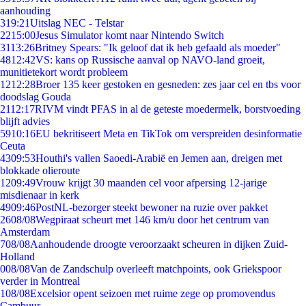
aanhouding
3
19:21
Uitslag NEC - Telstar
22
15:00
Jesus Simulator komt naar Nintendo Switch
31
13:26
Britney Spears: "Ik geloof dat ik heb gefaald als moeder"
48
12:42
VS: kans op Russische aanval op NAVO-land groeit,
munitietekort wordt probleem
12
12:28
Broer 135 keer gestoken en gesneden: zes jaar cel en tbs voor
doodslag Gouda
21
12:17
RIVM vindt PFAS in al de geteste moedermelk, borstvoeding
blijft advies
59
10:16
EU bekritiseert Meta en TikTok om verspreiden desinformatie
Ceuta
43
09:53
Houthi's vallen Saoedi-Arabië en Jemen aan, dreigen met
blokkade olieroute
12
09:49
Vrouw krijgt 30 maanden cel voor afpersing 12-jarige
misdienaar in kerk
49
09:46
PostNL-bezorger steekt bewoner na ruzie over pakket
26
08/08
Wegpiraat scheurt met 146 km/u door het centrum van
Amsterdam
7
08/08
Aanhoudende droogte veroorzaakt scheuren in dijken Zuid-
Holland
0
08/08
Van de Zandschulp overleeft matchpoints, ook Griekspoor
verder in Montreal
1
08/08
Excelsior opent seizoen met ruime zege op promovendus
Cambuur