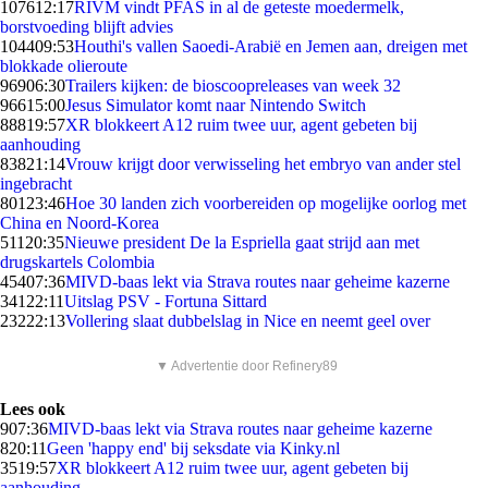
1076
12:17
RIVM vindt PFAS in al de geteste moedermelk,
borstvoeding blijft advies
1044
09:53
Houthi's vallen Saoedi-Arabië en Jemen aan, dreigen met
blokkade olieroute
969
06:30
Trailers kijken: de bioscoopreleases van week 32
966
15:00
Jesus Simulator komt naar Nintendo Switch
888
19:57
XR blokkeert A12 ruim twee uur, agent gebeten bij
aanhouding
838
21:14
Vrouw krijgt door verwisseling het embryo van ander stel
ingebracht
801
23:46
Hoe 30 landen zich voorbereiden op mogelijke oorlog met
China en Noord-Korea
511
20:35
Nieuwe president De la Espriella gaat strijd aan met
drugskartels Colombia
454
07:36
MIVD-baas lekt via Strava routes naar geheime kazerne
341
22:11
Uitslag PSV - Fortuna Sittard
232
22:13
Vollering slaat dubbelslag in Nice en neemt geel over
▼ Advertentie door Refinery89
Lees ook
9
07:36
MIVD-baas lekt via Strava routes naar geheime kazerne
8
20:11
Geen 'happy end' bij seksdate via Kinky.nl
35
19:57
XR blokkeert A12 ruim twee uur, agent gebeten bij
aanhouding