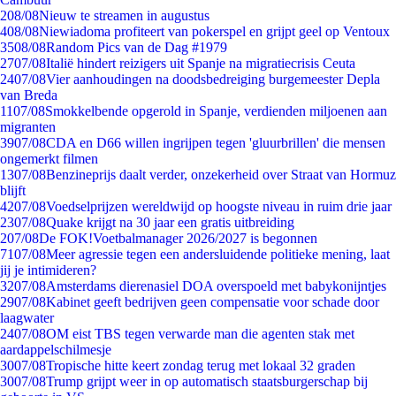
2
08/08
Nieuw te streamen in augustus
4
08/08
Niewiadoma profiteert van pokerspel en grijpt geel op Ventoux
35
08/08
Random Pics van de Dag #1979
27
07/08
Italië hindert reizigers uit Spanje na migratiecrisis Ceuta
24
07/08
Vier aanhoudingen na doodsbedreiging burgemeester Depla
van Breda
11
07/08
Smokkelbende opgerold in Spanje, verdienden miljoenen aan
migranten
39
07/08
CDA en D66 willen ingrijpen tegen 'gluurbrillen' die mensen
ongemerkt filmen
13
07/08
Benzineprijs daalt verder, onzekerheid over Straat van Hormuz
blijft
42
07/08
Voedselprijzen wereldwijd op hoogste niveau in ruim drie jaar
23
07/08
Quake krijgt na 30 jaar een gratis uitbreiding
2
07/08
De FOK!Voetbalmanager 2026/2027 is begonnen
71
07/08
Meer agressie tegen een andersluidende politieke mening, laat
jij je intimideren?
32
07/08
Amsterdams dierenasiel DOA overspoeld met babykonijntjes
29
07/08
Kabinet geeft bedrijven geen compensatie voor schade door
laagwater
24
07/08
OM eist TBS tegen verwarde man die agenten stak met
aardappelschilmesje
30
07/08
Tropische hitte keert zondag terug met lokaal 32 graden
30
07/08
Trump grijpt weer in op automatisch staatsburgerschap bij