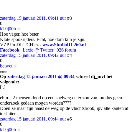
zaterdag 15 januari 2011, 09:41 uur
#3
0
kL0j00h
Hoe vager, hoe beter
Klote spookrijders. Echt, hoe dom kun je zijn.
VZP ProDUTCHiez -
www.StudioDL260.nl
Facebook
|
Lexie @ Twitter
|
026 forum
zaterdag 15 januari 2011, 09:42 uur
#4
0
betwet
quote:
Op
zaterdag 15 januari 2011 @ 09:34
schreef dj_mvt het
volgende:
[..]
ehm... 2 mensen dood op een snelweg en er zou van jou dus geen
onderzoek gedaan mogen worden????
Doen ze maar fijn naast de weg op de vluchtstrook, ipv alle kanten af
te sluiten.
zaterdag 15 januari 2011, 09:44 uur
#5
0
kL0j00h