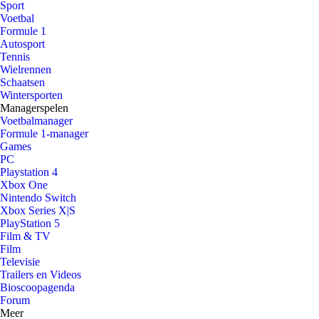
Sport
Voetbal
Formule 1
Autosport
Tennis
Wielrennen
Schaatsen
Wintersporten
Managerspelen
Voetbalmanager
Formule 1-manager
Games
PC
Playstation 4
Xbox One
Nintendo Switch
Xbox Series X|S
PlayStation 5
Film & TV
Film
Televisie
Trailers en Videos
Bioscoopagenda
Forum
Meer