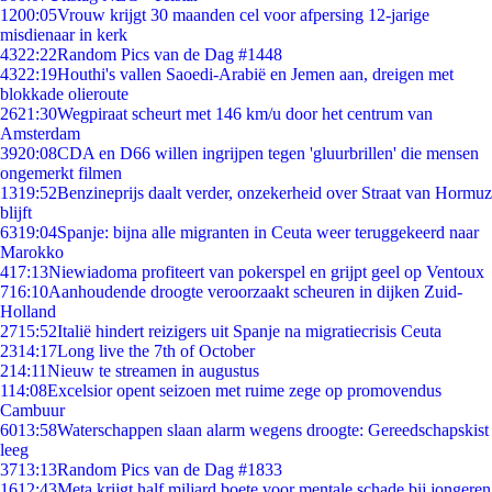
12
00:05
Vrouw krijgt 30 maanden cel voor afpersing 12-jarige
misdienaar in kerk
43
22:22
Random Pics van de Dag #1448
43
22:19
Houthi's vallen Saoedi-Arabië en Jemen aan, dreigen met
blokkade olieroute
26
21:30
Wegpiraat scheurt met 146 km/u door het centrum van
Amsterdam
39
20:08
CDA en D66 willen ingrijpen tegen 'gluurbrillen' die mensen
ongemerkt filmen
13
19:52
Benzineprijs daalt verder, onzekerheid over Straat van Hormuz
blijft
63
19:04
Spanje: bijna alle migranten in Ceuta weer teruggekeerd naar
Marokko
4
17:13
Niewiadoma profiteert van pokerspel en grijpt geel op Ventoux
7
16:10
Aanhoudende droogte veroorzaakt scheuren in dijken Zuid-
Holland
27
15:52
Italië hindert reizigers uit Spanje na migratiecrisis Ceuta
23
14:17
Long live the 7th of October
2
14:11
Nieuw te streamen in augustus
1
14:08
Excelsior opent seizoen met ruime zege op promovendus
Cambuur
60
13:58
Waterschappen slaan alarm wegens droogte: Gereedschapskist
leeg
37
13:13
Random Pics van de Dag #1833
16
12:43
Meta krijgt half miljard boete voor mentale schade bij jongeren