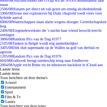
66
06/08
Onlyfans-model met G-cup wil als NASA-ambassadeur naar
maan
25
06/08
Huisarts per direct uit vak gezet om ernstig alcoholmisbruik
19
06/08
Drone met explosieven bij Duits vliegveld voedt vrees voor
hybride aanval
60
06/08
Waterschappen slaan alarm wegens droogte: Gereedschapskist
leeg
24
06/08
Zorgmedewerkster die 's nachts haar vriend bezocht terecht
ontslagen
38
06/08
Random Pics van de Dag #1977
21
05/08
Tanken in België wordt nóg aantrekkelijker
34
05/08
Dirk sluit supermarkt op de Wallen na golf van diefstal en
agressie
12
05/08
Random Pics van de Dag #1976
6
04/08
Kraftwerk brengt ruimteschip terug naar Eindhoven
20
04/08
Apple vecht Britse eis tot inbouwen backdoor in iCloud aan
Laatste items
Laatste items
Toon berichten uit deze thema's
Actueel
Entertainment
Sport
Film & Tv
Games
Toon berichten van deze types