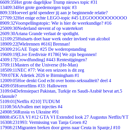
66
09:35
Het grote dagelijkse Trump nieuws topic #31
134
09:34
Het grote goedemorgen topic #3
8
09:33
Hoeveel geld spendeer jij aan je beginnende relatie?
277
09:32
Het enige echte LEGO-topic #45 LEGOOOOOOOOOOO
89
09:32
Voorspellingstopic: Wie is hier de weerkundige? #16
250
09:30
Nederland stevent af op watertekort
26
09:30
Ariana Grande verlaat de spotlight.
121
09:25
Huisarts doet haar werk onder invloed van alcohol
189
09:22
[Wielrennen #616] Brennan!
293
09:21
GAE Topic #25 De wederopstanding
196
09:19
[Live Eredivisie #1786] We zijn begonnen!
43
09:17
[Crowdfunding] #443 Rentestijgingen?
37
09:11
Masters of the Universe (He-Man)
185
09:11
NEC #77: Wat een seizoen is dit zeg
7
09:07
EK Atletiek 2026 te Birmingham #1
120
09:05
Hoe denkt God echt over homo-seksualiteit? deel 4
42
09:05
Horrorfilms #33: Halloween
31
09:04
Defensiepact Pakistan, Turkije en Saudi-Arabië bevat art.5
clausule?
51
09:01
[Netflix #210] TUDUM
111
08:56
Afvallen met injecties #4
249
08:56
Russia vs Ukraine #91
88
08:45
GTA VI #12 GTA VI Extended look 27 Augustus Netflix/YT
163
08:23
1993: Vermissing van Tanja Groen #2
179
08:21
Migranten breken door grens naar Ceuta in Spanje,l #10