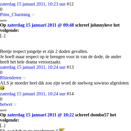
zaterdag 15 januari 2011, 10:23 uur
#12
0
Prins_Charming
quote:
Op
zaterdag 15 januari 2011 @ 09:48
schreef johnnylove het
volgende:
[..]
Beetje respect jongetje er zijn 2 doden gevallen.
Je hoeft maar respect op te brengen voor in van de dode, de ander
heeft het hele drama veroorzaakt.
zaterdag 15 januari 2011, 10:24 uur
#13
0
Rhienderen
ALS je moeder heel dik zou zijn word de snelweg sowieso afgesloten
zaterdag 15 januari 2011, 10:24 uur
#14
0
betwet
quote:
Op
zaterdag 15 januari 2011 @ 10:22
schreef dombo57 het
volgende:
[..]
Eh, wat heb je nu geschreven ?