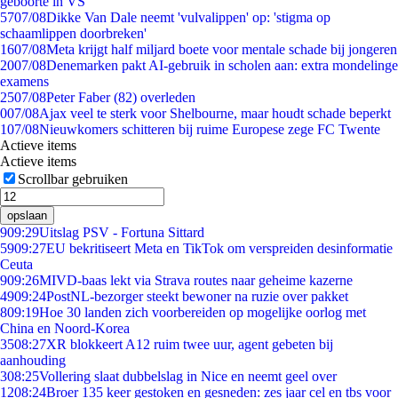
geboorte in VS
57
07/08
Dikke Van Dale neemt 'vulvalippen' op: 'stigma op
schaamlippen doorbreken'
16
07/08
Meta krijgt half miljard boete voor mentale schade bij jongeren
20
07/08
Denemarken pakt AI-gebruik in scholen aan: extra mondelinge
examens
25
07/08
Peter Faber (82) overleden
0
07/08
Ajax veel te sterk voor Shelbourne, maar houdt schade beperkt
1
07/08
Nieuwkomers schitteren bij ruime Europese zege FC Twente
Actieve items
Actieve items
Scrollbar gebruiken
opslaan
9
09:29
Uitslag PSV - Fortuna Sittard
59
09:27
EU bekritiseert Meta en TikTok om verspreiden desinformatie
Ceuta
9
09:26
MIVD-baas lekt via Strava routes naar geheime kazerne
49
09:24
PostNL-bezorger steekt bewoner na ruzie over pakket
8
09:19
Hoe 30 landen zich voorbereiden op mogelijke oorlog met
China en Noord-Korea
35
08:27
XR blokkeert A12 ruim twee uur, agent gebeten bij
aanhouding
3
08:25
Vollering slaat dubbelslag in Nice en neemt geel over
12
08:24
Broer 135 keer gestoken en gesneden: zes jaar cel en tbs voor