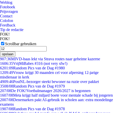
Weblog
Fotoboek
Prijsvragen
Contact
Colofon
Feedback
Tip de redactie
FOK!
FOK!
Scrollbar gebruiken
opslaan
9
07:36
MIVD-baas lekt via Strava routes naar geheime kazerne
16
06:35
VrijMiBabes #316 (not very sfw!)
62
01:09
Random Pics van de Dag #1980
12
09:49
Vrouw krijgt 30 maanden cel voor afpersing 12-jarige
misdienaar in kerk
49
09:46
PostNL-bezorger steekt bewoner na ruzie over pakket
35
08/08
Random Pics van de Dag #1979
2
07/08
De FOK!Voetbalmanager 2026/2027 is begonnen
16
07/08
Meta krijgt half miljard boete voor mentale schade bij jongeren
20
07/08
Denemarken pakt AI-gebruik in scholen aan: extra mondelinge
examens
19
07/08
Random Pics van de Dag #1978