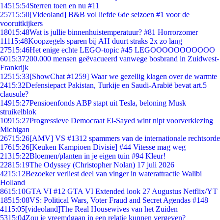
145
15:54
Sterren toen en nu #11
257
15:50
[Videoland] B&B vol liefde 6de seizoen #1 voor de
vooruitkijkers
180
15:48
Wat is jullie binnenhuistemperatuur? #81 Horrorzomer
111
15:48
Koopzegels sparen bij AH duurt straks 2x zo lang
275
15:46
Het enige echte LEGO-topic #45 LEGOOOOOOOOOOO
60
15:37
200.000 mensen geëvacueerd vanwege bosbrand in Zuidwest-
Frankrijk
125
15:33
[ShowChat #1259] Waar we gezellig klagen over de warmte
24
15:32
Defensiepact Pakistan, Turkije en Saudi-Arabië bevat art.5
clausule?
149
15:27
Pensioenfonds ABP stapt uit Tesla, beloning Musk
struikelblok
109
15:27
Progressieve Democraat El-Sayed wint nipt voorverkiezing
Michigan
267
15:26
[AMV] VS #1312 spammers van de internationale rechtsorde
176
15:26
[Keuken Kampioen Divisie] #44 Vitesse mag weg
213
15:22
Bloemen/planten in je eigen tuin #94 Kleur!
228
15:19
The Odyssey (Christopher Nolan) 17 juli 2026
42
15:12
Bezoeker verliest deel van vinger in waterattractie Walibi
Holland
86
15:10
GTA VI #12 GTA VI Extended look 27 Augustus Netflix/YT
185
15:08
VS: Political Wars, Voter Fraud and Secret Agendas #148
41
15:05
[videoland]The Real Housewives van het Zuiden
53
15:04
Zou je vreemdgaan in een relatie kunnen vergeven?