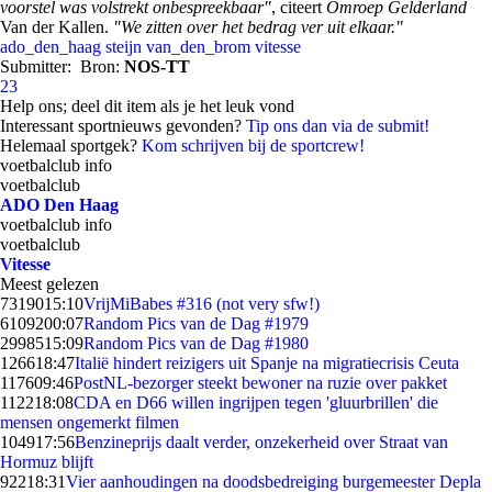
voorstel was volstrekt onbespreekbaar"
, citeert
Omroep Gelderland
Van der Kallen.
"We zitten over het bedrag ver uit elkaar."
ado_den_haag
steijn
van_den_brom
vitesse
Submitter:
Bron:
NOS-TT
23
Help ons; deel dit item als je het leuk vond
Interessant sportnieuws gevonden?
Tip ons dan via de submit!
Helemaal sportgek?
Kom schrijven bij de sportcrew!
voetbalclub info
voetbalclub
ADO Den Haag
voetbalclub info
voetbalclub
Vitesse
Meest gelezen
73190
15:10
VrijMiBabes #316 (not very sfw!)
61092
00:07
Random Pics van de Dag #1979
29985
15:09
Random Pics van de Dag #1980
1266
18:47
Italië hindert reizigers uit Spanje na migratiecrisis Ceuta
1176
09:46
PostNL-bezorger steekt bewoner na ruzie over pakket
1122
18:08
CDA en D66 willen ingrijpen tegen 'gluurbrillen' die
mensen ongemerkt filmen
1049
17:56
Benzineprijs daalt verder, onzekerheid over Straat van
Hormuz blijft
922
18:31
Vier aanhoudingen na doodsbedreiging burgemeester Depla