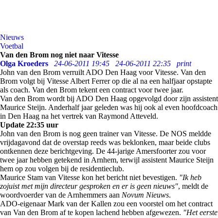
Nieuws
Voetbal
Van den Brom nog niet naar Vitesse
Olga Kroeders
24-06-2011 19:45
24-06-2011 22:35
print
John van den Brom verruilt ADO Den Haag voor Vitesse. Van den
Brom volgt bij Vitesse Albert Ferrer op die al na een halfjaar opstapte
als coach. Van den Brom tekent een contract voor twee jaar.
Van den Brom wordt bij ADO Den Haag opgevolgd door zijn assistent
Maurice Steijn. Anderhalf jaar geleden was hij ook al even hoofdcoach
in Den Haag na het vertrek van Raymond Atteveld.
Update 22:35 uur
John van den Brom is nog geen trainer van Vitesse. De NOS meldde
vrijdagavond dat de overstap reeds was beklonken, maar beide clubs
ontkennen deze berichtgeving. De 44-jarige Amersfoorter zou voor
twee jaar hebben getekend in Arnhem, terwijl assistent Maurice Steijn
hem op zou volgen bij de residentieclub.
Maurice Stam van Vitesse kon het bericht niet bevestigen.
"Ik heb
zojuist met mijn directeur gesproken en er is geen nieuws"
, meldt de
woordvoerder van de Arnhemmers aan
Novum Nieuws
.
ADO-eigenaar Mark van der Kallen zou een voorstel om het contract
van Van den Brom af te kopen lachend hebben afgewezen.
"Het eerste