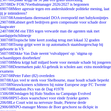
2
07/08
De FOK!Voetbalmanager 2026/2027 is begonnen
69
07/08
Meer agressie tegen een andersluidende politieke mening, laat
jij je intimideren?
31
07/08
Amsterdams dierenasiel DOA overspoeld met babykonijntjes
29
07/08
Kabinet geeft bedrijven geen compensatie voor schade door
laagwater
24
07/08
OM eist TBS tegen verwarde man die agenten stak met
aardappelschilmesje
30
07/08
Tropische hitte keert zondag terug met lokaal 32 graden
30
07/08
Trump grijpt weer in op automatisch staatsburgerschap bij
geboorte in VS
56
07/08
Dikke Van Dale neemt 'vulvalippen' op: 'stigma op
schaamlippen doorbreken'
16
07/08
Meta krijgt half miljard boete voor mentale schade bij jongeren
20
07/08
Denemarken pakt AI-gebruik in scholen aan: extra mondelinge
examens
25
07/08
Peter Faber (82) overleden
0
07/08
Ajax veel te sterk voor Shelbourne, maar houdt schade beperkt
1
07/08
Nieuwkomers schitteren bij ruime Europese zege FC Twente
19
07/08
Random Pics van de Dag #1978
15
06/08
Ontslagen bij Halo Studios na Campaign Evolved
19
06/08
PS5-doos waarschuwt voor einde fysieke games
2
06/08
Le Court wint na nerveuze finale, Pieterse derde
29
06/08
NPO-manager Menno de Boer geschorst na dickpic in