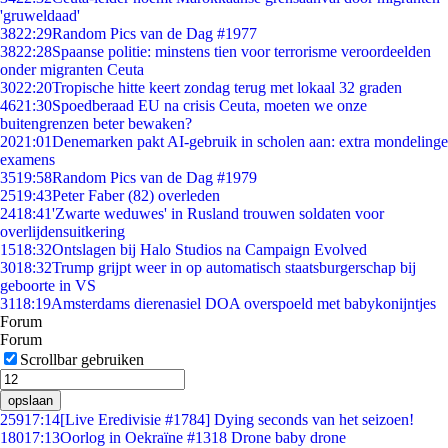
'gruweldaad'
38
22:29
Random Pics van de Dag #1977
38
22:28
Spaanse politie: minstens tien voor terrorisme veroordeelden
onder migranten Ceuta
30
22:20
Tropische hitte keert zondag terug met lokaal 32 graden
46
21:30
Spoedberaad EU na crisis Ceuta, moeten we onze
buitengrenzen beter bewaken?
20
21:01
Denemarken pakt AI-gebruik in scholen aan: extra mondelinge
examens
35
19:58
Random Pics van de Dag #1979
25
19:43
Peter Faber (82) overleden
24
18:41
'Zwarte weduwes' in Rusland trouwen soldaten voor
overlijdensuitkering
15
18:32
Ontslagen bij Halo Studios na Campaign Evolved
30
18:32
Trump grijpt weer in op automatisch staatsburgerschap bij
geboorte in VS
31
18:19
Amsterdams dierenasiel DOA overspoeld met babykonijntjes
Forum
Forum
Scrollbar gebruiken
opslaan
259
17:14
[Live Eredivisie #1784] Dying seconds van het seizoen!
180
17:13
Oorlog in Oekraïne #1318 Drone baby drone