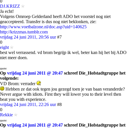
0
DJ.KRIZZ
Ja echt!
Volgens Omroep Gelderland heeft ADO het voorstel nog niet
geaccepteerd. Transfer is dus nog niet beklonken, zie:
http://www.voetbalzone.nl/doc.asp?uid=140625
http://krizzmas.tumblr.com
vrijdag 24 juni 2011, 20:56 uur
#7
0
eight
best wel verrassend. vd brom begrijp ik wel, beter kan hij het bij ADO
niet meer doen.
quote:
Op
vrijdag 24 juni 2011 @ 20:47
schreef Die_Hofstadtgruppe het
volgende:
VD Brom: verrader
Hebben ze dat ook tegen jou gezegd toen je van baan veranderde?
Never argue with idiots. First they will lower you to their level then
beat you with experience.
vrijdag 24 juni 2011, 22:26 uur
#8
0
Rekkie
quote:
Op
vrijdag 24 juni 2011 @ 20:47
schreef Die_Hofstadtgruppe het