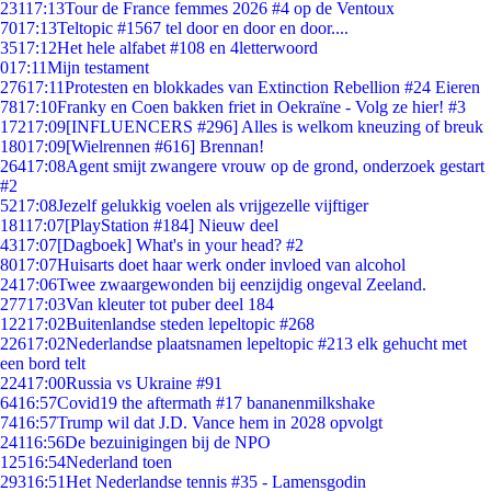
231
17:13
Tour de France femmes 2026 #4 op de Ventoux
70
17:13
Teltopic #1567 tel door en door en door....
35
17:12
Het hele alfabet #108 en 4letterwoord
0
17:11
Mijn testament
276
17:11
Protesten en blokkades van Extinction Rebellion #24 Eieren
78
17:10
Franky en Coen bakken friet in Oekraïne - Volg ze hier! #3
172
17:09
[INFLUENCERS #296] Alles is welkom kneuzing of breuk
180
17:09
[Wielrennen #616] Brennan!
264
17:08
Agent smijt zwangere vrouw op de grond, onderzoek gestart
#2
52
17:08
Jezelf gelukkig voelen als vrijgezelle vijftiger
181
17:07
[PlayStation #184] Nieuw deel
43
17:07
[Dagboek] What's in your head? #2
80
17:07
Huisarts doet haar werk onder invloed van alcohol
24
17:06
Twee zwaargewonden bij eenzijdig ongeval Zeeland.
277
17:03
Van kleuter tot puber deel 184
122
17:02
Buitenlandse steden lepeltopic #268
226
17:02
Nederlandse plaatsnamen lepeltopic #213 elk gehucht met
een bord telt
224
17:00
Russia vs Ukraine #91
64
16:57
Covid19 the aftermath #17 bananenmilkshake
74
16:57
Trump wil dat J.D. Vance hem in 2028 opvolgt
241
16:56
De bezuinigingen bij de NPO
125
16:54
Nederland toen
293
16:51
Het Nederlandse tennis #35 - Lamensgodin