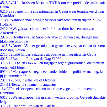
45
16:24
EU bekritiseert Meta en TikTok om verspreiden desinformatie
Ceuta
62
16:23
Spanje: bijna alle migranten in Ceuta weer teruggekeerd naar
Marokko
7
16:10
Aanhoudende droogte veroorzaakt scheuren in dijken Zuid-
Holland
24
16:08
Wegpiraat scheurt met 146 km/u door het centrum van
Amsterdam
29
15:56
Houthi's vallen Saoedi-Arabië en Jemen aan, dreigen met
blokkade olieroute
14
15:54
Broer 135 keer gestoken en gesneden: zes jaar cel en tbs voor
doodslag Gouda
27
15:52
Italië hindert reizigers uit Spanje na migratiecrisis Ceuta
40
15:46
Random Pics van de Dag #1980
37
15:16
CDA en D66 willen ingrijpen tegen 'gluurbrillen' die mensen
ongemerkt filmen
69
14:25
Meer agressie tegen een andersluidende politieke mening, laat
jij je intimideren?
23
14:17
Long live the 7th of October
2
14:11
Nieuw te streamen in augustus
1
14:08
Excelsior opent seizoen met ruime zege op promovendus
Cambuur
60
13:58
Waterschappen slaan alarm wegens droogte: Gereedschapskist
leeg
37
13:13
Random Pics van de Dag #1833