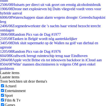
maan
25
06/08
Huisarts per direct uit vak gezet om ernstig alcoholmisbruik
19
06/08
Drone met explosieven bij Duits vliegveld voedt vrees voor
hybride aanval
60
06/08
Waterschappen slaan alarm wegens droogte: Gereedschapskist
leeg
24
06/08
Zorgmedewerkster die 's nachts haar vriend bezocht terecht
ontslagen
38
06/08
Random Pics van de Dag #1977
21
05/08
Tanken in België wordt nóg aantrekkelijker
34
05/08
Dirk sluit supermarkt op de Wallen na golf van diefstal en
agressie
12
05/08
Random Pics van de Dag #1976
6
04/08
Kraftwerk brengt ruimteschip terug naar Eindhoven
20
04/08
Apple vecht Britse eis tot inbouwen backdoor in iCloud aan
85
04/08
'Witte' mannen discrimineren is volgens OM geen enkel
probleem
Laatste items
Laatste items
Toon berichten uit deze thema's
Actueel
Entertainment
Sport
Film & Tv
Games