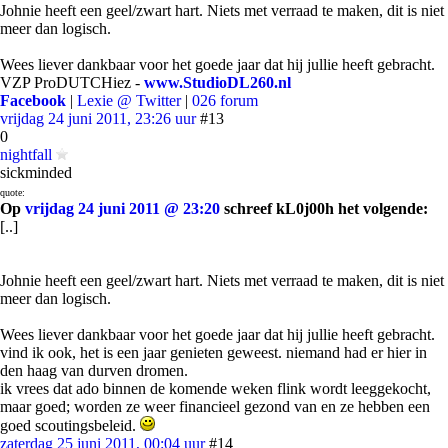
Johnie heeft een geel/zwart hart. Niets met verraad te maken, dit is niet
meer dan logisch.
Wees liever dankbaar voor het goede jaar dat hij jullie heeft gebracht.
VZP ProDUTCHiez -
www.StudioDL260.nl
Facebook
|
Lexie @ Twitter
|
026 forum
vrijdag 24 juni 2011, 23:26 uur
#13
0
nightfall
sickminded
quote:
Op
vrijdag 24 juni 2011 @ 23:20
schreef kL0j00h het volgende:
[..]
Johnie heeft een geel/zwart hart. Niets met verraad te maken, dit is niet
meer dan logisch.
Wees liever dankbaar voor het goede jaar dat hij jullie heeft gebracht.
vind ik ook, het is een jaar genieten geweest. niemand had er hier in
den haag van durven dromen.
ik vrees dat ado binnen de komende weken flink wordt leeggekocht,
maar goed; worden ze weer financieel gezond van en ze hebben een
goed scoutingsbeleid.
zaterdag 25 juni 2011, 00:04 uur
#14