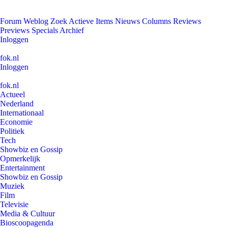
Forum
Weblog
Zoek
Actieve Items
Nieuws
Columns
Reviews
Previews
Specials
Archief
Inloggen
fok.nl
Inloggen
fok.nl
Actueel
Nederland
Internationaal
Economie
Politiek
Tech
Showbiz en Gossip
Opmerkelijk
Entertainment
Showbiz en Gossip
Muziek
Film
Televisie
Media & Cultuur
Bioscoopagenda