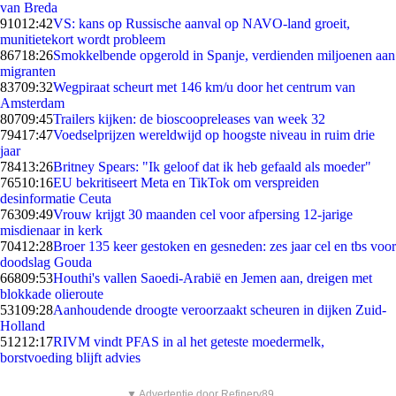
van Breda
910
12:42
VS: kans op Russische aanval op NAVO-land groeit,
munitietekort wordt probleem
867
18:26
Smokkelbende opgerold in Spanje, verdienden miljoenen aan
migranten
837
09:32
Wegpiraat scheurt met 146 km/u door het centrum van
Amsterdam
807
09:45
Trailers kijken: de bioscoopreleases van week 32
794
17:47
Voedselprijzen wereldwijd op hoogste niveau in ruim drie
jaar
784
13:26
Britney Spears: "Ik geloof dat ik heb gefaald als moeder"
765
10:16
EU bekritiseert Meta en TikTok om verspreiden
desinformatie Ceuta
763
09:49
Vrouw krijgt 30 maanden cel voor afpersing 12-jarige
misdienaar in kerk
704
12:28
Broer 135 keer gestoken en gesneden: zes jaar cel en tbs voor
doodslag Gouda
668
09:53
Houthi's vallen Saoedi-Arabië en Jemen aan, dreigen met
blokkade olieroute
531
09:28
Aanhoudende droogte veroorzaakt scheuren in dijken Zuid-
Holland
512
12:17
RIVM vindt PFAS in al het geteste moedermelk,
borstvoeding blijft advies
▼ Advertentie door Refinery89