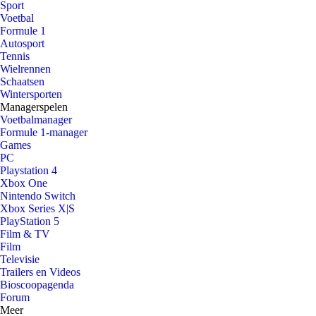
Sport
Voetbal
Formule 1
Autosport
Tennis
Wielrennen
Schaatsen
Wintersporten
Managerspelen
Voetbalmanager
Formule 1-manager
Games
PC
Playstation 4
Xbox One
Nintendo Switch
Xbox Series X|S
PlayStation 5
Film & TV
Film
Televisie
Trailers en Videos
Bioscoopagenda
Forum
Meer