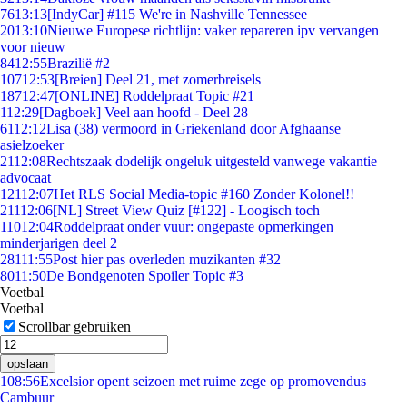
76
13:13
[IndyCar] #115 We're in Nashville Tennessee
20
13:10
Nieuwe Europese richtlijn: vaker repareren ipv vervangen
voor nieuw
84
12:55
Brazilië #2
107
12:53
[Breien] Deel 21, met zomerbreisels
187
12:47
[ONLINE] Roddelpraat Topic #21
1
12:29
[Dagboek] Veel aan hoofd - Deel 28
61
12:12
Lisa (38) vermoord in Griekenland door Afghaanse
asielzoeker
21
12:08
Rechtszaak dodelijk ongeluk uitgesteld vanwege vakantie
advocaat
121
12:07
Het RLS Social Media-topic #160 Zonder Kolonel!!
211
12:06
[NL] Street View Quiz [#122] - Loogisch toch
110
12:04
Roddelpraat onder vuur: ongepaste opmerkingen
minderjarigen deel 2
281
11:55
Post hier pas overleden muzikanten #32
80
11:50
De Bondgenoten Spoiler Topic #3
Voetbal
Voetbal
Scrollbar gebruiken
opslaan
1
08:56
Excelsior opent seizoen met ruime zege op promovendus
Cambuur