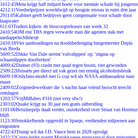
16
12:43
Meta krijgt half miljard boete voor mentale schade bij jongeren
42
12:11
Voedselprijzen wereldwijd op hoogste niveau in ruim drie jaar
29
11:05
Kabinet geeft bedrijven geen compensatie voor schade door
laagwater
6
11:03
Trailers kijken: de bioscoopreleases van week 32
24
10:54
OM eist TBS tegen verwarde man die agenten stak met
aardappelschilmesje
24
10:18
Vier aanhoudingen na doodsbedreiging burgemeester Depla
van Breda
56
09:52
Dikke Van Dale neemt 'vulvalippen' op: 'stigma op
schaamlippen doorbreken'
40
09:42
Duitser (93) crasht met quad tegen boom, vier gewonden
25
09:22
Huisarts per direct uit vak gezet om ernstig alcoholmisbruik
66
09:19
Onlyfans-model met G-cup wil als NASA-ambassadeur naar
maan
24
09:02
Zorgmedewerkster die 's nachts haar vriend bezocht terecht
ontslagen
12
03:57
VrijMiBabes #316 (not very sfw!)
23
03:02
Quake krijgt na 30 jaar een gratis uitbreiding
11
01:06
Benzineprijs daalt verder, onzekerheid over Straat van Hormuz
blijft
11
23:30
Smokkelbende opgerold in Spanje, verdienden miljoenen aan
migranten
47
22:43
Trump wil dat J.D. Vance hem in 2028 opvolgt
34
22:32
Ceuta-leider noemt Marokkaanse grensaanval door migranten