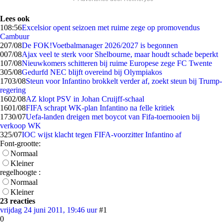
Lees ook
1
08:56
Excelsior opent seizoen met ruime zege op promovendus
Cambuur
2
07/08
De FOK!Voetbalmanager 2026/2027 is begonnen
0
07/08
Ajax veel te sterk voor Shelbourne, maar houdt schade beperkt
1
07/08
Nieuwkomers schitteren bij ruime Europese zege FC Twente
3
05/08
Gedurfd NEC blijft overeind bij Olympiakos
17
03/08
Steun voor Infantino brokkelt verder af, zoekt steun bij Trump-
regering
16
02/08
AZ klopt PSV in Johan Cruijff-schaal
16
01/08
FIFA schrapt WK-plan Infantino na felle kritiek
17
30/07
Uefa-landen dreigen met boycot van Fifa-toernooien bij
verkoop WK
3
25/07
IOC wijst klacht tegen FIFA-voorzitter Infantino af
Font-grootte:
Normaal
Kleiner
regelhoogte :
Normaal
Kleiner
23 reacties
vrijdag 24 juni 2011, 19:46 uur
#1
0