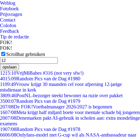
Weblog
Fotoboek
Prijsvragen
Contact
Colofon
Feedback
Tip de redactie
FOK!
FOK!
Scrollbar gebruiken
opslaan
12
15:10
VrijMiBabes #316 (not very sfw!)
40
15:09
Random Pics van de Dag #1980
11
09:49
Vrouw krijgt 30 maanden cel voor afpersing 12-jarige
misdienaar in kerk
38
09:46
PostNL-bezorger steekt bewoner na ruzie over pakket
35
00:07
Random Pics van de Dag #1979
2
07/08
De FOK!Voetbalmanager 2026/2027 is begonnen
16
07/08
Meta krijgt half miljard boete voor mentale schade bij jongeren
20
07/08
Denemarken pakt AI-gebruik in scholen aan: extra mondelinge
examens
19
07/08
Random Pics van de Dag #1978
66
06/08
Onlyfans-model met G-cup wil als NASA-ambassadeur naar