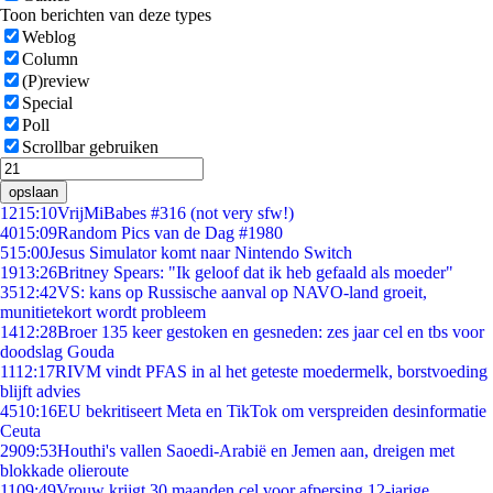
Toon berichten van deze types
Weblog
Column
(P)review
Special
Poll
Scrollbar gebruiken
opslaan
12
15:10
VrijMiBabes #316 (not very sfw!)
40
15:09
Random Pics van de Dag #1980
5
15:00
Jesus Simulator komt naar Nintendo Switch
19
13:26
Britney Spears: "Ik geloof dat ik heb gefaald als moeder"
35
12:42
VS: kans op Russische aanval op NAVO-land groeit,
munitietekort wordt probleem
14
12:28
Broer 135 keer gestoken en gesneden: zes jaar cel en tbs voor
doodslag Gouda
11
12:17
RIVM vindt PFAS in al het geteste moedermelk, borstvoeding
blijft advies
45
10:16
EU bekritiseert Meta en TikTok om verspreiden desinformatie
Ceuta
29
09:53
Houthi's vallen Saoedi-Arabië en Jemen aan, dreigen met
blokkade olieroute
11
09:49
Vrouw krijgt 30 maanden cel voor afpersing 12-jarige