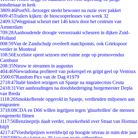
misdienaar in kerk
38
09:46
PostNL-bezorger steekt bewoner na ruzie over pakket
6
09:45
Trailers kijken: de bioscoopreleases van week 32
24
09:32
Wegpiraat scheurt met 146 km/u door het centrum van
Amsterdam
7
09:28
Aanhoudende droogte veroorzaakt scheuren in dijken Zuid-
Holland
0
08:59
Van de Zandschulp overleeft matchpoints, ook Griekspoor
verder in Montreal
1
08:56
Excelsior opent seizoen met ruime zege op promovendus
Cambuur
2
08:35
Nieuw te streamen in augustus
4
04:46
Niewiadoma profiteert van pokerspel en grijpt geel op Ventoux
35
00:07
Random Pics van de Dag #1979
27
18:47
Italië hindert reizigers uit Spanje na migratiecrisis Ceuta
24
18:31
Vier aanhoudingen na doodsbedreiging burgemeester Depla
van Breda
11
18:26
Smokkelbende opgerold in Spanje, verdienden miljoenen aan
migranten
37
18:08
CDA en D66 willen ingrijpen tegen 'gluurbrillen' die mensen
ongemerkt filmen
11
17:56
Benzineprijs daalt verder, onzekerheid over Straat van Hormuz
blijft
42
17:47
Voedselprijzen wereldwijd op hoogste niveau in ruim drie jaar
23
07/08
Quake krijgt na 30 jaar een gratis uitbreiding