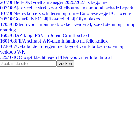
2
07/08
De FOK!Voetbalmanager 2026/2027 is begonnen
0
07/08
Ajax veel te sterk voor Shelbourne, maar houdt schade beperkt
1
07/08
Nieuwkomers schitteren bij ruime Europese zege FC Twente
3
05/08
Gedurfd NEC blijft overeind bij Olympiakos
17
03/08
Steun voor Infantino brokkelt verder af, zoekt steun bij Trump-
regering
16
02/08
AZ klopt PSV in Johan Cruijff-schaal
16
01/08
FIFA schrapt WK-plan Infantino na felle kritiek
17
30/07
Uefa-landen dreigen met boycot van Fifa-toernooien bij
verkoop WK
3
25/07
IOC wijst klacht tegen FIFA-voorzitter Infantino af