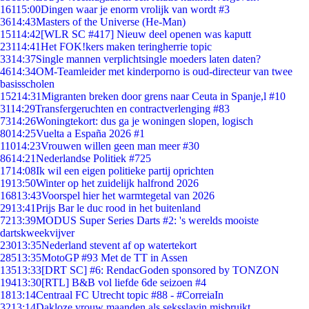
161
15:00
Dingen waar je enorm vrolijk van wordt #3
36
14:43
Masters of the Universe (He-Man)
151
14:42
[WLR SC #417] Nieuw deel openen was kaputt
231
14:41
Het FOK!kers maken teringherrie topic
33
14:37
Single mannen verplichtsingle moeders laten daten?
46
14:34
OM-Teamleider met kinderporno is oud-directeur van twee
basisscholen
152
14:31
Migranten breken door grens naar Ceuta in Spanje,l #10
31
14:29
Transfergeruchten en contractverlenging #83
73
14:26
Woningtekort: dus ga je woningen slopen, logisch
80
14:25
Vuelta a España 2026 #1
110
14:23
Vrouwen willen geen man meer #30
86
14:21
Nederlandse Politiek #725
17
14:08
Ik wil een eigen politieke partij oprichten
19
13:50
Winter op het zuidelijk halfrond 2026
168
13:43
Voorspel hier het warmtegetal van 2026
29
13:41
Prijs Bar le duc rood in het buitenland
72
13:39
MODUS Super Series Darts #2: 's werelds mooiste
dartskweekvijver
230
13:35
Nederland stevent af op watertekort
285
13:35
MotoGP #93 Met de TT in Assen
135
13:33
[DRT SC] #6: RendacGoden sponsored by TONZON
194
13:30
[RTL] B&B vol liefde 6de seizoen #4
18
13:14
Centraal FC Utrecht topic #88 - #CorreiaIn
32
13:14
Dakloze vrouw maanden als seksslavin misbruikt