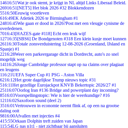
146
16:51
Wat je ook stemt, je krijgt in NL altijd Links Liberaal Beleid.
269
16:51
[NET5] Het blok 2026 #32 Blokkendozen
55
16:50
Eeuwig voortleven
6
16:49
EK Atletiek 2026 te Birmingham #1
248
16:45
Wie gaan er dood in 2026?Post met een vleugje cynisme de
overledenen.
70
16:43
[HAZES-gate #118] Echt een leuk wijf
127
16:35
[SBS6] De Bondgenoten #318 Een klein kusje moet kunnen
261
16:30
Totale zonsverduistering 12-08-2026 (Groenland, IJsland en
Spanje) #1
22
16:28
Weer een parkeergarage dicht in Dordrecht, auto's zo snel
mogelijk weg
141
16:26
Jonge Cambridge professor stapt op na claims over plagiaat
en leugens
1
16:21
UEFA Super Cup #1 PSG - Aston Villa
62
16:12
Het grote dagelijkse Trump nieuws topic #31
5
16:11
Het gezellige Eurojackpot KNVB Bekertopic 2026/27 #1
251
16:07
Oorlog Iran #136 Bridge and powerplant day incoming?
85
16:03
Voorspellingstopic: Wie is hier de weerkundige? #16
121
16:02
Saxofoon sound (deel 2)
35
16:01
Vertrouwen in economie neemt flink af, op een na grootse
daling ooit
98
16:00
Afvallen met injecties #4
4
15:55
Orkaan Dolphin treft zuiden van Japan
1
15:54
LG nas n1t1 - niet zichtbaar bij aansluiten