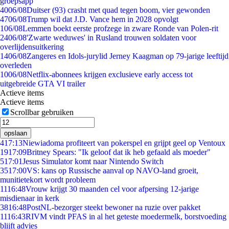
groepsapp
40
06/08
Duitser (93) crasht met quad tegen boom, vier gewonden
47
06/08
Trump wil dat J.D. Vance hem in 2028 opvolgt
1
06/08
Lemmen boekt eerste profzege in zware Ronde van Polen-rit
24
06/08
'Zwarte weduwes' in Rusland trouwen soldaten voor
overlijdensuitkering
14
06/08
Zangeres en Idols-jurylid Jerney Kaagman op 79-jarige leeftijd
overleden
10
06/08
Netflix-abonnees krijgen exclusieve early access tot
uitgebreide GTA VI trailer
Actieve items
Actieve items
Scrollbar gebruiken
opslaan
4
17:13
Niewiadoma profiteert van pokerspel en grijpt geel op Ventoux
19
17:09
Britney Spears: "Ik geloof dat ik heb gefaald als moeder"
5
17:01
Jesus Simulator komt naar Nintendo Switch
35
17:00
VS: kans op Russische aanval op NAVO-land groeit,
munitietekort wordt probleem
11
16:48
Vrouw krijgt 30 maanden cel voor afpersing 12-jarige
misdienaar in kerk
38
16:48
PostNL-bezorger steekt bewoner na ruzie over pakket
11
16:43
RIVM vindt PFAS in al het geteste moedermelk, borstvoeding
blijft advies