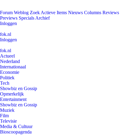
Forum
Weblog
Zoek
Actieve Items
Nieuws
Columns
Reviews
Previews
Specials
Archief
Inloggen
fok.nl
Inloggen
fok.nl
Actueel
Nederland
Internationaal
Economie
Politiek
Tech
Showbiz en Gossip
Opmerkelijk
Entertainment
Showbiz en Gossip
Muziek
Film
Televisie
Media & Cultuur
Bioscoopagenda