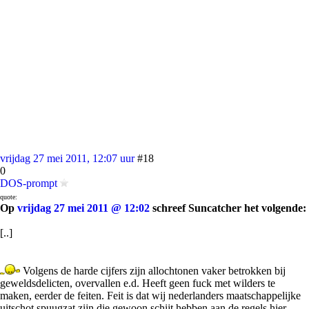
vrijdag 27 mei 2011, 12:07 uur
#18
0
DOS-prompt
quote:
Op
vrijdag 27 mei 2011 @ 12:02
schreef Suncatcher het volgende:
[..]
Volgens de harde cijfers zijn allochtonen vaker betrokken bij
geweldsdelicten, overvallen e.d. Heeft geen fuck met wilders te
maken, eerder de feiten. Feit is dat wij nederlanders maatschappelijke
uitschot spuugzat zijn die gewoon schijt hebben aan de regels hier.