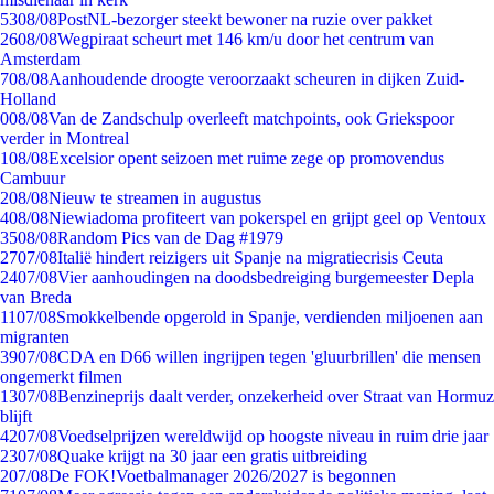
53
08/08
PostNL-bezorger steekt bewoner na ruzie over pakket
26
08/08
Wegpiraat scheurt met 146 km/u door het centrum van
Amsterdam
7
08/08
Aanhoudende droogte veroorzaakt scheuren in dijken Zuid-
Holland
0
08/08
Van de Zandschulp overleeft matchpoints, ook Griekspoor
verder in Montreal
1
08/08
Excelsior opent seizoen met ruime zege op promovendus
Cambuur
2
08/08
Nieuw te streamen in augustus
4
08/08
Niewiadoma profiteert van pokerspel en grijpt geel op Ventoux
35
08/08
Random Pics van de Dag #1979
27
07/08
Italië hindert reizigers uit Spanje na migratiecrisis Ceuta
24
07/08
Vier aanhoudingen na doodsbedreiging burgemeester Depla
van Breda
11
07/08
Smokkelbende opgerold in Spanje, verdienden miljoenen aan
migranten
39
07/08
CDA en D66 willen ingrijpen tegen 'gluurbrillen' die mensen
ongemerkt filmen
13
07/08
Benzineprijs daalt verder, onzekerheid over Straat van Hormuz
blijft
42
07/08
Voedselprijzen wereldwijd op hoogste niveau in ruim drie jaar
23
07/08
Quake krijgt na 30 jaar een gratis uitbreiding
2
07/08
De FOK!Voetbalmanager 2026/2027 is begonnen