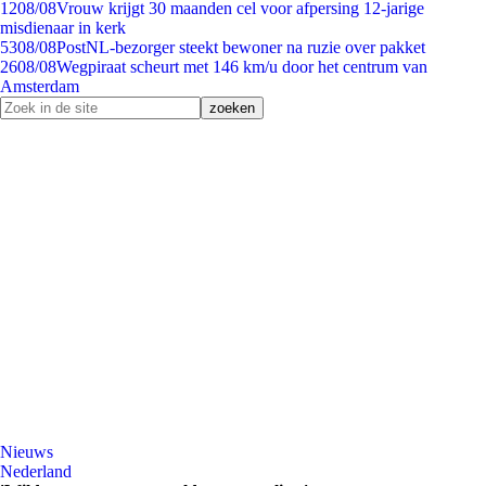
12
08/08
Vrouw krijgt 30 maanden cel voor afpersing 12-jarige
misdienaar in kerk
53
08/08
PostNL-bezorger steekt bewoner na ruzie over pakket
26
08/08
Wegpiraat scheurt met 146 km/u door het centrum van
Amsterdam
Nieuws
Nederland