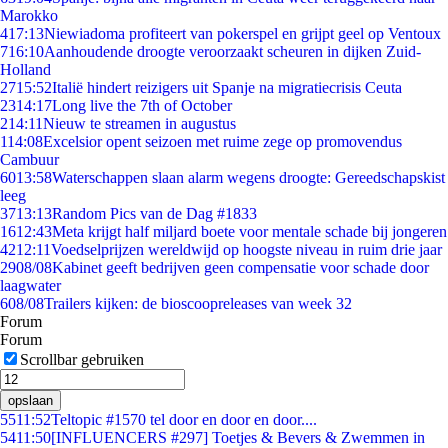
Marokko
4
17:13
Niewiadoma profiteert van pokerspel en grijpt geel op Ventoux
7
16:10
Aanhoudende droogte veroorzaakt scheuren in dijken Zuid-
Holland
27
15:52
Italië hindert reizigers uit Spanje na migratiecrisis Ceuta
23
14:17
Long live the 7th of October
2
14:11
Nieuw te streamen in augustus
1
14:08
Excelsior opent seizoen met ruime zege op promovendus
Cambuur
60
13:58
Waterschappen slaan alarm wegens droogte: Gereedschapskist
leeg
37
13:13
Random Pics van de Dag #1833
16
12:43
Meta krijgt half miljard boete voor mentale schade bij jongeren
42
12:11
Voedselprijzen wereldwijd op hoogste niveau in ruim drie jaar
29
08/08
Kabinet geeft bedrijven geen compensatie voor schade door
laagwater
6
08/08
Trailers kijken: de bioscoopreleases van week 32
Forum
Forum
Scrollbar gebruiken
opslaan
55
11:52
Teltopic #1570 tel door en door en door....
54
11:50
[INFLUENCERS #297] Toetjes & Bevers & Zwemmen in