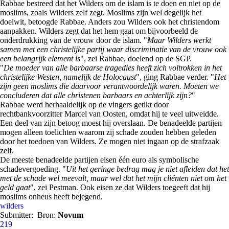
Rabbae bestreed dat het Wilders om de islam is te doen en niet op de
moslims, zoals Wilders zelf zegt. Moslims zijn wel degelijk het
doelwit, betoogde Rabbae. Anders zou Wilders ook het christendom
aanpakken. Wilders zegt dat het hem gaat om bijvoorbeeld de
onderdrukking van de vrouw door de islam. "
Maar Wilders werkt
samen met een christelijke partij waar discriminatie van de vrouw ook
een belangrijk element is
", zei Rabbae, doelend op de SGP.
"
De moeder van alle barbaarse tragedies heeft zich voltrokken in het
christelijke Westen, namelijk de Holocaust
", ging Rabbae verder. "
Het
zijn geen moslims die daarvoor verantwoordelijk waren. Moeten we
concluderen dat alle christenen barbaars en achterlijk zijn?
"
Rabbae werd herhaaldelijk op de vingers getikt door
rechtbankvoorzitter Marcel van Oosten, omdat hij te veel uitweidde.
Een deel van zijn betoog moest hij overslaan. De benadeelde partijen
mogen alleen toelichten waarom zij schade zouden hebben geleden
door het toedoen van Wilders. Ze mogen niet ingaan op de strafzaak
zelf.
De meeste benadeelde partijen eisen één euro als symbolische
schadevergoeding. "
Uit het geringe bedrag mag je niet afleiden dat het
met de schade wel meevalt, maar wel dat het mijn cliënten niet om het
geld gaat
", zei Pestman. Ook eisen ze dat Wilders toegeeft dat hij
moslims onheus heeft bejegend.
wilders
Submitter:
Bron:
Novum
219