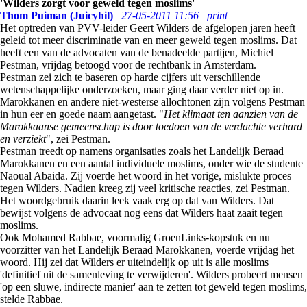
'Wilders zorgt voor geweld tegen moslims'
Thom Puiman (Juicyhil)
27-05-2011 11:56
print
Het optreden van PVV-leider Geert Wilders de afgelopen jaren heeft
geleid tot meer discriminatie van en meer geweld tegen moslims. Dat
heeft een van de advocaten van de benadeelde partijen, Michiel
Pestman, vrijdag betoogd voor de rechtbank in Amsterdam.
Pestman zei zich te baseren op harde cijfers uit verschillende
wetenschappelijke onderzoeken, maar ging daar verder niet op in.
Marokkanen en andere niet-westerse allochtonen zijn volgens Pestman
in hun eer en goede naam aangetast. "
Het klimaat ten aanzien van de
Marokkaanse gemeenschap is door toedoen van de verdachte verhard
en verziekt
", zei Pestman.
Pestman treedt op namens organisaties zoals het Landelijk Beraad
Marokkanen en een aantal individuele moslims, onder wie de studente
Naoual Abaida. Zij voerde het woord in het vorige, mislukte proces
tegen Wilders. Nadien kreeg zij veel kritische reacties, zei Pestman.
Het woordgebruik daarin leek vaak erg op dat van Wilders. Dat
bewijst volgens de advocaat nog eens dat Wilders haat zaait tegen
moslims.
Ook Mohamed Rabbae, voormalig GroenLinks-kopstuk en nu
voorzitter van het Landelijk Beraad Marokkanen, voerde vrijdag het
woord. Hij zei dat Wilders er uiteindelijk op uit is alle moslims
'definitief uit de samenleving te verwijderen'. Wilders probeert mensen
'op een sluwe, indirecte manier' aan te zetten tot geweld tegen moslims,
stelde Rabbae.