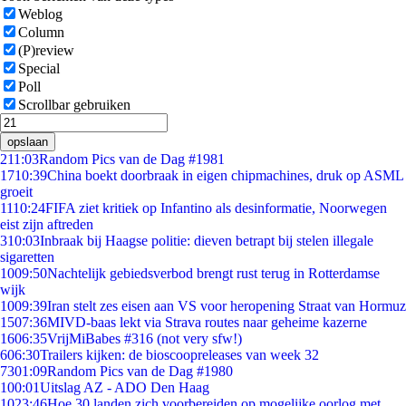
Weblog
Column
(P)review
Special
Poll
Scrollbar gebruiken
opslaan
2
11:03
Random Pics van de Dag #1981
17
10:39
China boekt doorbraak in eigen chipmachines, druk op ASML
groeit
11
10:24
FIFA ziet kritiek op Infantino als desinformatie, Noorwegen
eist zijn aftreden
3
10:03
Inbraak bij Haagse politie: dieven betrapt bij stelen illegale
sigaretten
10
09:50
Nachtelijk gebiedsverbod brengt rust terug in Rotterdamse
wijk
10
09:39
Iran stelt zes eisen aan VS voor heropening Straat van Hormuz
15
07:36
MIVD-baas lekt via Strava routes naar geheime kazerne
16
06:35
VrijMiBabes #316 (not very sfw!)
6
06:30
Trailers kijken: de bioscoopreleases van week 32
73
01:09
Random Pics van de Dag #1980
1
00:01
Uitslag AZ - ADO Den Haag
10
23:46
Hoe 30 landen zich voorbereiden op mogelijke oorlog met