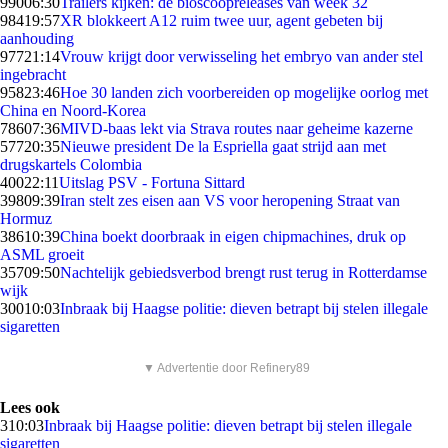
990
06:30
Trailers kijken: de bioscoopreleases van week 32
984
19:57
XR blokkeert A12 ruim twee uur, agent gebeten bij
aanhouding
977
21:14
Vrouw krijgt door verwisseling het embryo van ander stel
ingebracht
958
23:46
Hoe 30 landen zich voorbereiden op mogelijke oorlog met
China en Noord-Korea
786
07:36
MIVD-baas lekt via Strava routes naar geheime kazerne
577
20:35
Nieuwe president De la Espriella gaat strijd aan met
drugskartels Colombia
400
22:11
Uitslag PSV - Fortuna Sittard
398
09:39
Iran stelt zes eisen aan VS voor heropening Straat van
Hormuz
386
10:39
China boekt doorbraak in eigen chipmachines, druk op
ASML groeit
357
09:50
Nachtelijk gebiedsverbod brengt rust terug in Rotterdamse
wijk
300
10:03
Inbraak bij Haagse politie: dieven betrapt bij stelen illegale
sigaretten
▼ Advertentie door Refinery89
Lees ook
3
10:03
Inbraak bij Haagse politie: dieven betrapt bij stelen illegale
sigaretten