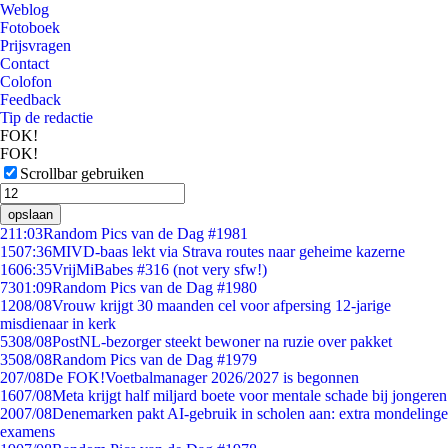
Weblog
Fotoboek
Prijsvragen
Contact
Colofon
Feedback
Tip de redactie
FOK!
FOK!
Scrollbar gebruiken
opslaan
2
11:03
Random Pics van de Dag #1981
15
07:36
MIVD-baas lekt via Strava routes naar geheime kazerne
16
06:35
VrijMiBabes #316 (not very sfw!)
73
01:09
Random Pics van de Dag #1980
12
08/08
Vrouw krijgt 30 maanden cel voor afpersing 12-jarige
misdienaar in kerk
53
08/08
PostNL-bezorger steekt bewoner na ruzie over pakket
35
08/08
Random Pics van de Dag #1979
2
07/08
De FOK!Voetbalmanager 2026/2027 is begonnen
16
07/08
Meta krijgt half miljard boete voor mentale schade bij jongeren
20
07/08
Denemarken pakt AI-gebruik in scholen aan: extra mondelinge
examens