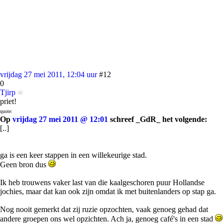
vrijdag 27 mei 2011, 12:04 uur
#12
0
Tjirp
priet!
quote:
Op
vrijdag 27 mei 2011 @ 12:01
schreef _GdR_ het volgende:
[..]
ga is een keer stappen in een willekeurige stad.
Geen bron dus
Ik heb trouwens vaker last van die kaalgeschoren puur Hollandse
jochies, maar dat kan ook zijn omdat ik met buitenlanders op stap ga.
Nog nooit gemerkt dat zij ruzie opzochten, vaak genoeg gehad dat
andere groepen ons wel opzichten. Ach ja, genoeg café's in een stad