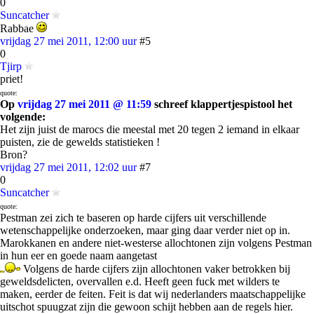
0
Suncatcher
Rabbae
vrijdag 27 mei 2011, 12:00 uur
#5
0
Tjirp
priet!
quote:
Op
vrijdag 27 mei 2011 @ 11:59
schreef klappertjespistool het
volgende:
Het zijn juist de marocs die meestal met 20 tegen 2 iemand in elkaar
puisten, zie de gewelds statistieken !
Bron?
vrijdag 27 mei 2011, 12:02 uur
#7
0
Suncatcher
quote:
Pestman zei zich te baseren op harde cijfers uit verschillende
wetenschappelijke onderzoeken, maar ging daar verder niet op in.
Marokkanen en andere niet-westerse allochtonen zijn volgens Pestman
in hun eer en goede naam aangetast
Volgens de harde cijfers zijn allochtonen vaker betrokken bij
geweldsdelicten, overvallen e.d. Heeft geen fuck met wilders te
maken, eerder de feiten. Feit is dat wij nederlanders maatschappelijke
uitschot spuugzat zijn die gewoon schijt hebben aan de regels hier.