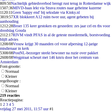
8
09:50
Nachtelijk gebiedsverbod brengt rust terug in Rotterdamse wijk
15
07:36
MIVD-baas lekt via Strava routes naar geheime kazerne
11
20:11
Geen 'happy end' bij seksdate via Kinky.nl
38
19:57
XR blokkeert A12 ruim twee uur, agent gebeten bij
aanhouding
12
12:28
Broer 135 keer gestoken en gesneden: zes jaar cel en tbs voor
doodslag Gouda
21
12:17
RIVM vindt PFAS in al de geteste moedermelk, borstvoeding
blijft advies
12
08/08
Vrouw krijgt 30 maanden cel voor afpersing 12-jarige
misdienaar in kerk
53
08/08
PostNL-bezorger steekt bewoner na ruzie over pakket
26
08/08
Wegpiraat scheurt met 146 km/u door het centrum van
Amsterdam
Font-grootte:
Normaal
Kleiner
regelhoogte :
Normaal
Kleiner
219 reacties
Reactiepagina:
1
2
3
4
5
vrijdag 27 mei 2011, 11:57 uur
#1