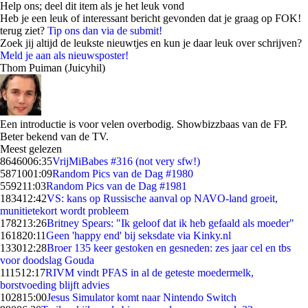
Help ons; deel dit item als je het leuk vond
Heb je een leuk of interessant bericht gevonden dat je graag op FOK!
terug ziet?
Tip ons dan via de submit!
Zoek jij altijd de leukste nieuwtjes en kun je daar leuk over schrijven?
Meld je aan als nieuwsposter!
Thom Puiman (Juicyhil)
Een introductie is voor velen overbodig. Showbizzbaas van de FP.
Beter bekend van de TV.
Meest gelezen
86460
06:35
VrijMiBabes #316 (not very sfw!)
58710
01:09
Random Pics van de Dag #1980
5592
11:03
Random Pics van de Dag #1981
1834
12:42
VS: kans op Russische aanval op NAVO-land groeit,
munitietekort wordt probleem
1782
13:26
Britney Spears: "Ik geloof dat ik heb gefaald als moeder"
1618
20:11
Geen 'happy end' bij seksdate via Kinky.nl
1330
12:28
Broer 135 keer gestoken en gesneden: zes jaar cel en tbs
voor doodslag Gouda
1115
12:17
RIVM vindt PFAS in al de geteste moedermelk,
borstvoeding blijft advies
1028
15:00
Jesus Simulator komt naar Nintendo Switch