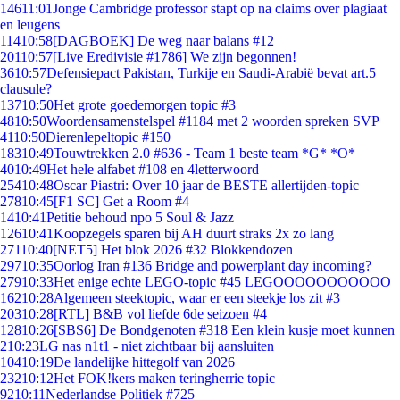
146
11:01
Jonge Cambridge professor stapt op na claims over plagiaat
en leugens
114
10:58
[DAGBOEK] De weg naar balans #12
201
10:57
[Live Eredivisie #1786] We zijn begonnen!
36
10:57
Defensiepact Pakistan, Turkije en Saudi-Arabië bevat art.5
clausule?
137
10:50
Het grote goedemorgen topic #3
48
10:50
Woordensamenstelspel #1184 met 2 woorden spreken SVP
41
10:50
Dierenlepeltopic #150
183
10:49
Touwtrekken 2.0 #636 - Team 1 beste team *G* *O*
40
10:49
Het hele alfabet #108 en 4letterwoord
254
10:48
Oscar Piastri: Over 10 jaar de BESTE allertijden-topic
278
10:45
[F1 SC] Get a Room #4
14
10:41
Petitie behoud npo 5 Soul & Jazz
126
10:41
Koopzegels sparen bij AH duurt straks 2x zo lang
271
10:40
[NET5] Het blok 2026 #32 Blokkendozen
297
10:35
Oorlog Iran #136 Bridge and powerplant day incoming?
279
10:33
Het enige echte LEGO-topic #45 LEGOOOOOOOOOOO
162
10:28
Algemeen steektopic, waar er een steekje los zit #3
203
10:28
[RTL] B&B vol liefde 6de seizoen #4
128
10:26
[SBS6] De Bondgenoten #318 Een klein kusje moet kunnen
2
10:23
LG nas n1t1 - niet zichtbaar bij aansluiten
104
10:19
De landelijke hittegolf van 2026
232
10:12
Het FOK!kers maken teringherrie topic
92
10:11
Nederlandse Politiek #725