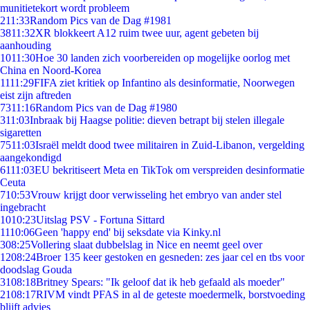
munitietekort wordt probleem
2
11:33
Random Pics van de Dag #1981
38
11:32
XR blokkeert A12 ruim twee uur, agent gebeten bij
aanhouding
10
11:30
Hoe 30 landen zich voorbereiden op mogelijke oorlog met
China en Noord-Korea
11
11:29
FIFA ziet kritiek op Infantino als desinformatie, Noorwegen
eist zijn aftreden
73
11:16
Random Pics van de Dag #1980
3
11:03
Inbraak bij Haagse politie: dieven betrapt bij stelen illegale
sigaretten
75
11:03
Israël meldt dood twee militairen in Zuid-Libanon, vergelding
aangekondigd
61
11:03
EU bekritiseert Meta en TikTok om verspreiden desinformatie
Ceuta
7
10:53
Vrouw krijgt door verwisseling het embryo van ander stel
ingebracht
10
10:23
Uitslag PSV - Fortuna Sittard
11
10:06
Geen 'happy end' bij seksdate via Kinky.nl
3
08:25
Vollering slaat dubbelslag in Nice en neemt geel over
12
08:24
Broer 135 keer gestoken en gesneden: zes jaar cel en tbs voor
doodslag Gouda
31
08:18
Britney Spears: "Ik geloof dat ik heb gefaald als moeder"
21
08:17
RIVM vindt PFAS in al de geteste moedermelk, borstvoeding
blijft advies