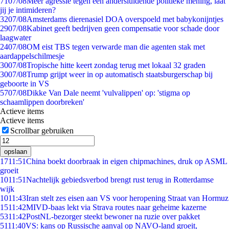
71
07/08
Meer agressie tegen een andersluidende politieke mening, laat
jij je intimideren?
32
07/08
Amsterdams dierenasiel DOA overspoeld met babykonijntjes
29
07/08
Kabinet geeft bedrijven geen compensatie voor schade door
laagwater
24
07/08
OM eist TBS tegen verwarde man die agenten stak met
aardappelschilmesje
30
07/08
Tropische hitte keert zondag terug met lokaal 32 graden
30
07/08
Trump grijpt weer in op automatisch staatsburgerschap bij
geboorte in VS
57
07/08
Dikke Van Dale neemt 'vulvalippen' op: 'stigma op
schaamlippen doorbreken'
Actieve items
Actieve items
Scrollbar gebruiken
opslaan
17
11:51
China boekt doorbraak in eigen chipmachines, druk op ASML
groeit
10
11:51
Nachtelijk gebiedsverbod brengt rust terug in Rotterdamse
wijk
10
11:43
Iran stelt zes eisen aan VS voor heropening Straat van Hormuz
15
11:42
MIVD-baas lekt via Strava routes naar geheime kazerne
53
11:42
PostNL-bezorger steekt bewoner na ruzie over pakket
51
11:40
VS: kans op Russische aanval op NAVO-land groeit,