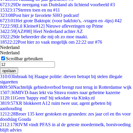
67
23:29
De neergang van Duitsland als lichtend voorbeeld #3
153
23:17
Sterren toen en nu #11
3
23:08
Post hier je favoriete SHO podcast!
67
23:01
Het grote Baktopic (voor bakfoto's, -vragen en -tips) #42
72
22:59
[Lil Kleine#12] Nieuwe afleveringen op Prime
34
22:59
[AZ#98] Heel Nederland achter AZ
19
22:29
de beheerder die mij oh zo moe maakt.
185
22:22
Post hier zo vaak mogelijk om 22:22 uur #76
Nederland
Nederland
Scrollbar gebruiken
opslaan
3
10:03
Inbraak bij Haagse politie: dieven betrapt bij stelen illegale
sigaretten
8
09:50
Nachtelijk gebiedsverbod brengt rust terug in Rotterdamse wijk
15
07:36
MIVD-baas lekt via Strava routes naar geheime kazerne
11
20:11
Geen 'happy end' bij seksdate via Kinky.nl
38
19:57
XR blokkeert A12 ruim twee uur, agent gebeten bij
aanhouding
12
12:28
Broer 135 keer gestoken en gesneden: zes jaar cel en tbs voor
doodslag Gouda
21
12:17
RIVM vindt PFAS in al de geteste moedermelk, borstvoeding
blijft advies