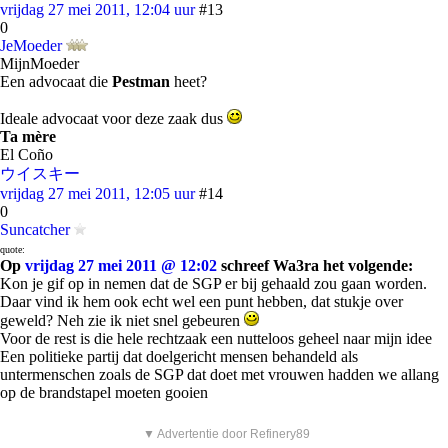
vrijdag 27 mei 2011, 12:04 uur
#13
0
JeMoeder
MijnMoeder
Een advocaat die
Pestman
heet?
Ideale advocaat voor deze zaak dus
Ta mère
El Coño
ウイスキー
vrijdag 27 mei 2011, 12:05 uur
#14
0
Suncatcher
quote:
Op
vrijdag 27 mei 2011 @ 12:02
schreef Wa3ra het volgende:
Kon je gif op in nemen dat de SGP er bij gehaald zou gaan worden.
Daar vind ik hem ook echt wel een punt hebben, dat stukje over
geweld? Neh zie ik niet snel gebeuren
Voor de rest is die hele rechtzaak een nutteloos geheel naar mijn idee
Een politieke partij dat doelgericht mensen behandeld als
untermenschen zoals de SGP dat doet met vrouwen hadden we allang
op de brandstapel moeten gooien
▼ Advertentie door Refinery89