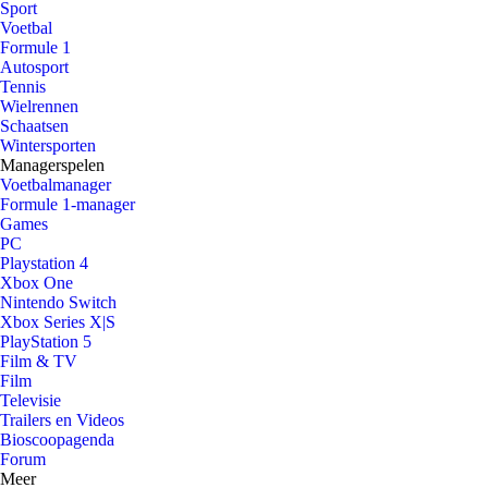
Sport
Voetbal
Formule 1
Autosport
Tennis
Wielrennen
Schaatsen
Wintersporten
Managerspelen
Voetbalmanager
Formule 1-manager
Games
PC
Playstation 4
Xbox One
Nintendo Switch
Xbox Series X|S
PlayStation 5
Film & TV
Film
Televisie
Trailers en Videos
Bioscoopagenda
Forum
Meer