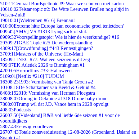
5
10:11
Centraal Bordspeltopic #9 Waar we schuiven met karton
106
10:02
Telstar-topic #2: De Witte Leeuwen Brullen nog altijd in
Velsen-Zuid!
190
10:01
[Wielrennen #616] Brennan!
0
10:00
Extreme hitte Europa kan economische groei tenietdoen'
0
09:45
[AMV] VS #1313 Lying sack of shit.
89
09:32
Voorspellingstopic: Wie is hier de weerkundige? #16
293
09:21
GAE Topic #25 De wederopstanding
43
09:17
[Crowdfunding] #443 Rentestijgingen?
37
09:11
Masters of the Universe (He-Man)
185
09:11
NEC #77: Wat een seizoen is dit zeg
7
09:07
EK Atletiek 2026 te Birmingham #1
42
09:05
Horrorfilms #33: Halloween
51
09:01
[Netflix #210] TUDUM
163
08:23
1993: Vermissing van Tanja Groen #2
101
08:18
De Schatkamer van Beeld & Geluid #4
84
08:15
2010: Vermissing van Herman Ploegstra
280
08:07
Oorlog in Oekraïne #1318 Drone baby drone
78
08:03
Trump wil dat J.D. Vance hem in 2028 opvolgt
4
08:03
Podcasts
260
07:50
[Videoland] B&B vol liefde 6de seizoen #1 voor de
vooruitkijkers
58
07:43
Eeuwig voortleven
267
07:43
Totale zonsverduistering 12-08-2026 (Groenland, IJsland en
Spanje) #1