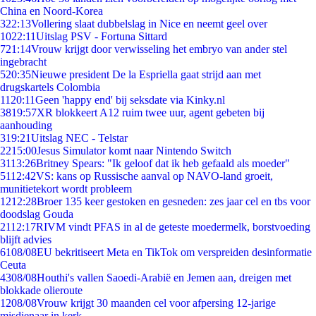
China en Noord-Korea
3
22:13
Vollering slaat dubbelslag in Nice en neemt geel over
10
22:11
Uitslag PSV - Fortuna Sittard
7
21:14
Vrouw krijgt door verwisseling het embryo van ander stel
ingebracht
5
20:35
Nieuwe president De la Espriella gaat strijd aan met
drugskartels Colombia
11
20:11
Geen 'happy end' bij seksdate via Kinky.nl
38
19:57
XR blokkeert A12 ruim twee uur, agent gebeten bij
aanhouding
3
19:21
Uitslag NEC - Telstar
22
15:00
Jesus Simulator komt naar Nintendo Switch
31
13:26
Britney Spears: "Ik geloof dat ik heb gefaald als moeder"
51
12:42
VS: kans op Russische aanval op NAVO-land groeit,
munitietekort wordt probleem
12
12:28
Broer 135 keer gestoken en gesneden: zes jaar cel en tbs voor
doodslag Gouda
21
12:17
RIVM vindt PFAS in al de geteste moedermelk, borstvoeding
blijft advies
61
08/08
EU bekritiseert Meta en TikTok om verspreiden desinformatie
Ceuta
43
08/08
Houthi's vallen Saoedi-Arabië en Jemen aan, dreigen met
blokkade olieroute
12
08/08
Vrouw krijgt 30 maanden cel voor afpersing 12-jarige
misdienaar in kerk