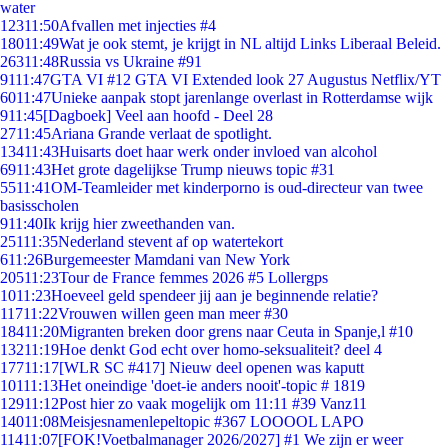
water
123
11:50
Afvallen met injecties #4
180
11:49
Wat je ook stemt, je krijgt in NL altijd Links Liberaal Beleid.
263
11:48
Russia vs Ukraine #91
91
11:47
GTA VI #12 GTA VI Extended look 27 Augustus Netflix/YT
60
11:47
Unieke aanpak stopt jarenlange overlast in Rotterdamse wijk
9
11:45
[Dagboek] Veel aan hoofd - Deel 28
27
11:45
Ariana Grande verlaat de spotlight.
134
11:43
Huisarts doet haar werk onder invloed van alcohol
69
11:43
Het grote dagelijkse Trump nieuws topic #31
55
11:41
OM-Teamleider met kinderporno is oud-directeur van twee
basisscholen
9
11:40
Ik krijg hier zweethanden van.
251
11:35
Nederland stevent af op watertekort
6
11:26
Burgemeester Mamdani van New York
205
11:23
Tour de France femmes 2026 #5 Lollergps
10
11:23
Hoeveel geld spendeer jij aan je beginnende relatie?
117
11:22
Vrouwen willen geen man meer #30
184
11:20
Migranten breken door grens naar Ceuta in Spanje,l #10
132
11:19
Hoe denkt God echt over homo-seksualiteit? deel 4
177
11:17
[WLR SC #417] Nieuw deel openen was kaputt
101
11:13
Het oneindige 'doet-ie anders nooit'-topic # 1819
129
11:12
Post hier zo vaak mogelijk om 11:11 #39 Vanz11
140
11:08
Meisjesnamenlepeltopic #367 LOOOOL LAPO
114
11:07
[FOK!Voetbalmanager 2026/2027] #1 We zijn er weer