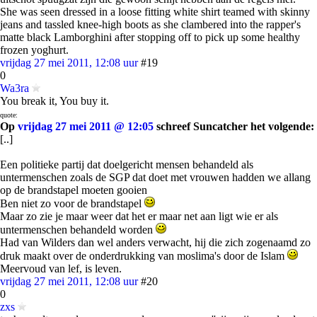
She was seen dressed in a loose fitting white shirt teamed with skinny
jeans and tassled knee-high boots as she clambered into the rapper's
matte black Lamborghini after stopping off to pick up some healthy
frozen yoghurt.
vrijdag 27 mei 2011, 12:08 uur
#19
0
Wa3ra
You break it, You buy it.
quote:
Op
vrijdag 27 mei 2011 @ 12:05
schreef Suncatcher het volgende:
[..]
Een politieke partij dat doelgericht mensen behandeld als
untermenschen zoals de SGP dat doet met vrouwen hadden we allang
op de brandstapel moeten gooien
Ben niet zo voor de brandstapel
Maar zo zie je maar weer dat het er maar net aan ligt wie er als
untermenschen behandeld worden
Had van Wilders dan wel anders verwacht, hij die zich zogenaamd zo
druk maakt over de onderdrukking van moslima's door de Islam
Meervoud van lef, is leven.
vrijdag 27 mei 2011, 12:08 uur
#20
0
zxs