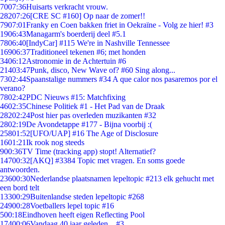
70
07:36
Huisarts verkracht vrouw.
282
07:26
[CRE SC #160] Op naar de zomer!!
79
07:01
Franky en Coen bakken friet in Oekraïne - Volg ze hier! #3
19
06:43
Managarm's boerderij deel #5.1
78
06:40
[IndyCar] #115 We're in Nashville Tennessee
169
06:37
Traditioneel tekenen #6; met honden
34
06:12
Astronomie in de Achtertuin #6
214
03:47
Punk, disco, New Wave of? #60 Sing along...
73
02:44
Spaanstalige nummers #34 A que calor nos pasaremos por el
verano?
78
02:42
PDC Nieuws #15: Matchfixing
46
02:35
Chinese Politiek #1 - Het Pad van de Draak
282
02:24
Post hier pas overleden muzikanten #32
28
02:19
De Avondetappe #177 - Bijna voorbij :(
258
01:52
[UFO/UAP] #16 The Age of Disclosure
16
01:21
Ik rook nog steeds
9
00:36
TV Time (tracking app) stopt! Alternatief?
147
00:32
[AKQ] #3384 Topic met vragen. En soms goede
antwoorden.
236
00:30
Nederlandse plaatsnamen lepeltopic #213 elk gehucht met
een bord telt
133
00:29
Buitenlandse steden lepeltopic #268
249
00:28
Voetballers lepel topic #16
5
00:18
Eindhoven heeft eigen Reflecting Pool
174
00:06
Vandaag 40 jaar geleden... #3