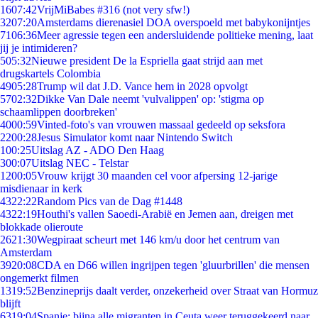
16
07:42
VrijMiBabes #316 (not very sfw!)
32
07:20
Amsterdams dierenasiel DOA overspoeld met babykonijntjes
71
06:36
Meer agressie tegen een andersluidende politieke mening, laat
jij je intimideren?
5
05:32
Nieuwe president De la Espriella gaat strijd aan met
drugskartels Colombia
49
05:28
Trump wil dat J.D. Vance hem in 2028 opvolgt
57
02:32
Dikke Van Dale neemt 'vulvalippen' op: 'stigma op
schaamlippen doorbreken'
40
00:59
Vinted-foto's van vrouwen massaal gedeeld op seksfora
22
00:28
Jesus Simulator komt naar Nintendo Switch
1
00:25
Uitslag AZ - ADO Den Haag
3
00:07
Uitslag NEC - Telstar
12
00:05
Vrouw krijgt 30 maanden cel voor afpersing 12-jarige
misdienaar in kerk
43
22:22
Random Pics van de Dag #1448
43
22:19
Houthi's vallen Saoedi-Arabië en Jemen aan, dreigen met
blokkade olieroute
26
21:30
Wegpiraat scheurt met 146 km/u door het centrum van
Amsterdam
39
20:08
CDA en D66 willen ingrijpen tegen 'gluurbrillen' die mensen
ongemerkt filmen
13
19:52
Benzineprijs daalt verder, onzekerheid over Straat van Hormuz
blijft
63
19:04
Spanje: bijna alle migranten in Ceuta weer teruggekeerd naar