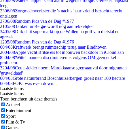
57
06/08
Waterschappen slaan alarm wegens droogte: Gereedschapskist
leeg
23
06/08
Zorgmedewerkster die 's nachts haar vriend bezocht terecht
ontslagen
37
06/08
Random Pics van de Dag #1977
21
05/08
Tanken in België wordt nóg aantrekkelijker
34
05/08
Dirk sluit supermarkt op de Wallen na golf van diefstal en
agressie
12
05/08
Random Pics van de Dag #1976
6
04/08
Kraftwerk brengt ruimteschip terug naar Eindhoven
20
04/08
Apple vecht Britse eis tot inbouwen backdoor in iCloud aan
85
04/08
'Witte' mannen discrimineren is volgens OM geen enkel
probleem
32
04/08
Ceuta-leider noemt Marokkaanse grensaanval door migranten
'gruweldaad'
6
04/08
Grote natuurbrand Boschhuizerbergen groeit naar 100 hectare
6
04/08
FOK! was even down
Laatste items
Laatste items
Toon berichten uit deze thema's
Actueel
Entertainment
Sport
Film & Tv
Games