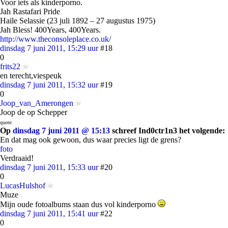
Voor iets als kinderporno.
Jah Rastafari Pride
Haile Selassie (23 juli 1892 – 27 augustus 1975)
Jah Bless! 400Years, 400Years.
http://www.theconsoleplace.co.uk/
dinsdag 7 juni 2011, 15:29 uur
#18
0
frits22
en terecht,viespeuk
dinsdag 7 juni 2011, 15:32 uur
#19
0
Joop_van_Amerongen
Joop de op Schepper
quote:
Op
dinsdag 7 juni 2011 @ 15:13
schreef Ind0ctr1n3 het volgende:
En dat mag ook gewoon, dus waar precies ligt de grens?
foto
Verdraaid!
dinsdag 7 juni 2011, 15:33 uur
#20
0
LucasHulshof
Muze
Mijn oude fotoalbums staan dus vol kinderporno
dinsdag 7 juni 2011, 15:41 uur
#22
0