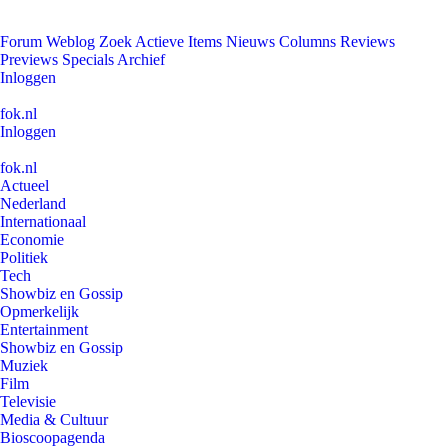
Forum
Weblog
Zoek
Actieve Items
Nieuws
Columns
Reviews
Previews
Specials
Archief
Inloggen
fok.nl
Inloggen
fok.nl
Actueel
Nederland
Internationaal
Economie
Politiek
Tech
Showbiz en Gossip
Opmerkelijk
Entertainment
Showbiz en Gossip
Muziek
Film
Televisie
Media & Cultuur
Bioscoopagenda