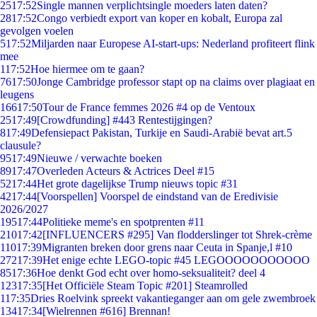
25
17:52
Single mannen verplichtsingle moeders laten daten?
28
17:52
Congo verbiedt export van koper en kobalt, Europa zal
gevolgen voelen
5
17:52
Miljarden naar Europese AI-start-ups: Nederland profiteert flink
mee
1
17:52
Hoe hiermee om te gaan?
76
17:50
Jonge Cambridge professor stapt op na claims over plagiaat en
leugens
166
17:50
Tour de France femmes 2026 #4 op de Ventoux
25
17:49
[Crowdfunding] #443 Rentestijgingen?
8
17:49
Defensiepact Pakistan, Turkije en Saudi-Arabië bevat art.5
clausule?
95
17:49
Nieuwe / verwachte boeken
89
17:47
Overleden Acteurs & Actrices Deel #15
52
17:44
Het grote dagelijkse Trump nieuws topic #31
42
17:44
[Voorspellen] Voorspel de eindstand van de Eredivisie
2026/2027
195
17:44
Politieke meme's en spotprenten #11
210
17:42
[INFLUENCERS #295] Van flodderslinger tot Shrek-crème
110
17:39
Migranten breken door grens naar Ceuta in Spanje,l #10
272
17:39
Het enige echte LEGO-topic #45 LEGOOOOOOOOOOO
85
17:36
Hoe denkt God echt over homo-seksualiteit? deel 4
123
17:35
[Het Officiële Steam Topic #201] Steamrolled
1
17:35
Dries Roelvink spreekt vakantieganger aan om gele zwembroek
134
17:34
[Wielrennen #616] Brennan!