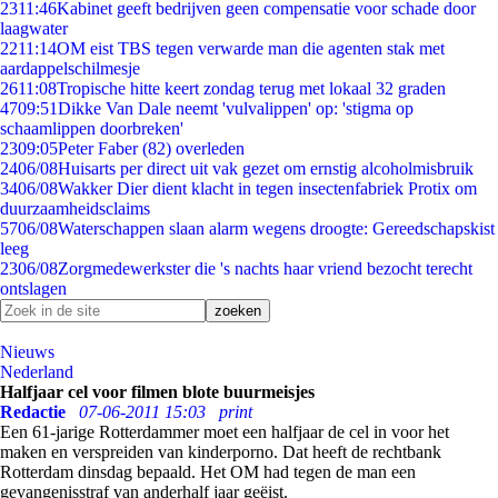
23
11:46
Kabinet geeft bedrijven geen compensatie voor schade door
laagwater
22
11:14
OM eist TBS tegen verwarde man die agenten stak met
aardappelschilmesje
26
11:08
Tropische hitte keert zondag terug met lokaal 32 graden
47
09:51
Dikke Van Dale neemt 'vulvalippen' op: 'stigma op
schaamlippen doorbreken'
23
09:05
Peter Faber (82) overleden
24
06/08
Huisarts per direct uit vak gezet om ernstig alcoholmisbruik
34
06/08
Wakker Dier dient klacht in tegen insectenfabriek Protix om
duurzaamheidsclaims
57
06/08
Waterschappen slaan alarm wegens droogte: Gereedschapskist
leeg
23
06/08
Zorgmedewerkster die 's nachts haar vriend bezocht terecht
ontslagen
Nieuws
Nederland
Halfjaar cel voor filmen blote buurmeisjes
Redactie
07-06-2011 15:03
print
Een 61-jarige Rotterdammer moet een halfjaar de cel in voor het
maken en verspreiden van kinderporno. Dat heeft de rechtbank
Rotterdam dinsdag bepaald. Het OM had tegen de man een
gevangenisstraf van anderhalf jaar geëist.