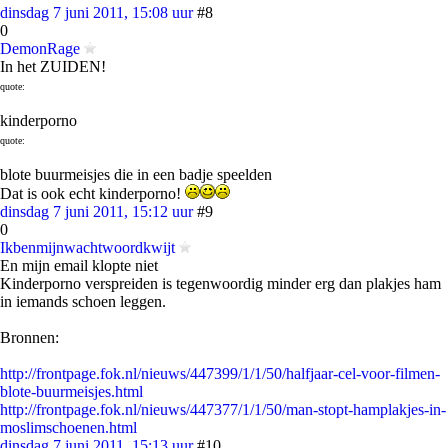
dinsdag 7 juni 2011, 15:08 uur
#8
0
DemonRage
In het ZUIDEN!
quote:
kinderporno
quote:
blote buurmeisjes die in een badje speelden
Dat is ook echt kinderporno!
dinsdag 7 juni 2011, 15:12 uur
#9
0
Ikbenmijnwachtwoordkwijt
En mijn email klopte niet
Kinderporno verspreiden is tegenwoordig minder erg dan plakjes ham
in iemands schoen leggen.
Bronnen:
http://frontpage.fok.nl/nieuws/447399/1/1/50/halfjaar-cel-voor-filmen-
blote-buurmeisjes.html
http://frontpage.fok.nl/nieuws/447377/1/1/50/man-stopt-hamplakjes-in-
moslimschoenen.html
dinsdag 7 juni 2011, 15:13 uur
#10