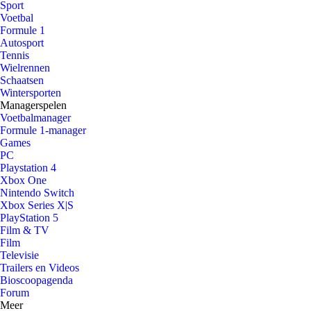
Sport
Voetbal
Formule 1
Autosport
Tennis
Wielrennen
Schaatsen
Wintersporten
Managerspelen
Voetbalmanager
Formule 1-manager
Games
PC
Playstation 4
Xbox One
Nintendo Switch
Xbox Series X|S
PlayStation 5
Film & TV
Film
Televisie
Trailers en Videos
Bioscoopagenda
Forum
Meer