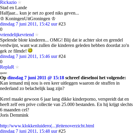
Rickazio
Stad en Lande
Halfjaar... kun je net zo goed niks geven...
♔ KoningenUitGroningen ♔
dinsdag 7 juni 2011, 15:42 uur
#23
0
vriendelijkevriend
Spelende blote kinderen... OMG! Blij dat ie achter slot en grendel
verdwijnt, want wat zullen die kinderen geleden hebben doordat zo'n
gek ze filmde!
dinsdag 7 juni 2011, 15:46 uur
#24
0
ReplaR
quote:
Op
dinsdag 7 juni 2011 @ 15:18
schreef dieselnoi het volgende:
Kan iemand mij nou is een keer uitleggen waarom de straffen in
nederland zo belachelijk laag zijn?
Kerel maakt gewoon 6 jaar lang dikke kinderporno, verspreidt dat en
heeft zelf een prive collectie van 25.000 bestanden. En hij krijgt slechts
6 maanden cel?
Joris Demmink
http://www.klokkenluidero(...)feitenoverzicht.html
dinsdag 7 juni 2011, 15:48 uur
#25