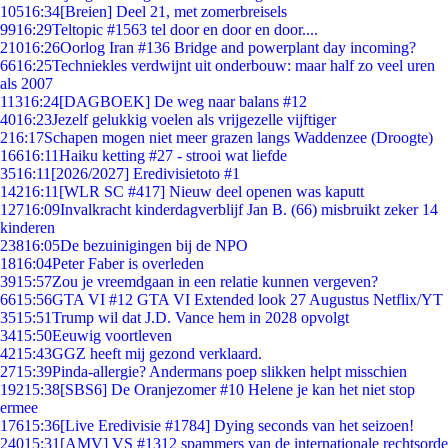
105
16:34
[Breien] Deel 21, met zomerbreisels
99
16:29
Teltopic #1563 tel door en door en door....
210
16:26
Oorlog Iran #136 Bridge and powerplant day incoming?
66
16:25
Techniekles verdwijnt uit onderbouw: maar half zo veel uren
als 2007
113
16:24
[DAGBOEK] De weg naar balans #12
40
16:23
Jezelf gelukkig voelen als vrijgezelle vijftiger
2
16:17
Schapen mogen niet meer grazen langs Waddenzee (Droogte)
166
16:11
Haiku ketting #27 - strooi wat liefde
35
16:11
[2026/2027] Eredivisietoto #1
142
16:11
[WLR SC #417] Nieuw deel openen was kaputt
127
16:09
Invalkracht kinderdagverblijf Jan B. (66) misbruikt zeker 14
kinderen
238
16:05
De bezuinigingen bij de NPO
18
16:04
Peter Faber is overleden
39
15:57
Zou je vreemdgaan in een relatie kunnen vergeven?
66
15:56
GTA VI #12 GTA VI Extended look 27 Augustus Netflix/YT
35
15:51
Trump wil dat J.D. Vance hem in 2028 opvolgt
34
15:50
Eeuwig voortleven
42
15:43
GGZ heeft mij gezond verklaard.
27
15:39
Pinda-allergie? Andermans poep slikken helpt misschien
192
15:38
[SBS6] De Oranjezomer #10 Helene je kan het niet stop
ermee
176
15:36
[Live Eredivisie #1784] Dying seconds van het seizoen!
240
15:31
[AMV] VS #1312 spammers van de internationale rechtsorde