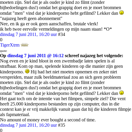
moeten zijn. Stel dat je als ouder je kind zo filmt (zonder
bijbedoelingen dus!) omdat het grappig doet en je moet brommen
omdat "men" vind dat je kinderporno hebt gefilmd? Lekker dan
"najazeg heeft geen abonnement"
Nee, en ik ga er ook geen aanschaffen, brutale vlerk!
ik heb twee eervolle vermeldingen op mijn naam staan! *O*
dinsdag 7 juni 2011, 16:20 uur
#34
0
TigerXtrm
quote:
Op
dinsdag 7 juni 2011 @ 16:12
schreef najazeg het volgende:
Nog even en je kind bloot in een zwembadje laten spelen is al
strafbaar. Kom op man, spelende kinderen op die manier zijn geen
kinderporno.
Hij had het niet moeten opnemen en zeker niet
verspreiden, maar zulk beeldmateriaal zou an sich geen probleem
moeten zijn. Stel dat je als ouder je kind zo filmt (zonder
bijbedoelingen dus!) omdat het grappig doet en je moet brommen
omdat "men" vind dat je kinderporno hebt gefilmd? Lekker dan
Het gaat toch om de intentie van het filmpen, simpele ziel? Die vent
heeft 25.000 kinderporno bestanden op zijn computer, dus in die
context kan je er vrij makkelijk vanuit gaan dat hij die kinderen filmpje
als fapmateriaal.
No amount of money ever bought a second of time.
dinsdag 7 juni 2011, 16:20 uur
#35
0