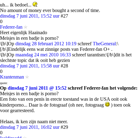
uh... ik bedoel...
No amount of money ever bought a second of time.
dinsdag 7 juni 2011, 15:52 uur
#27
0
Federer-fan
Heet eigenlijk Haainado
Meisjes in een badje is porno?
\[b\]Op
dinsdag 28 februari 2012 10:19
schreef
TheGeneral
:\
[/b\]Eindelijk eens wat zinnige posts van Federer-fan O+ .
\[b\]Op
maandag 24 mei 2010 16:33
schreef tarantism:\[/b\]dit is het
slechtste topic dat ik ooit heb gezien
dinsdag 7 juni 2011, 15:58 uur
#28
0
Krantenman
quote:
Op
dinsdag 7 juni 2011 @ 15:52
schreef Federer-fan het volgende:
Meisjes in een badje is porno?
Een foto van een penis in erecte toestand was in de USA ooit ook
kinderporno... Daar is de fotograaf (oh nee, fotograag
) toen ook
voor gearresteerd.
Helaas, ik ken zijn naam niet meer.
dinsdag 7 juni 2011, 16:02 uur
#29
0