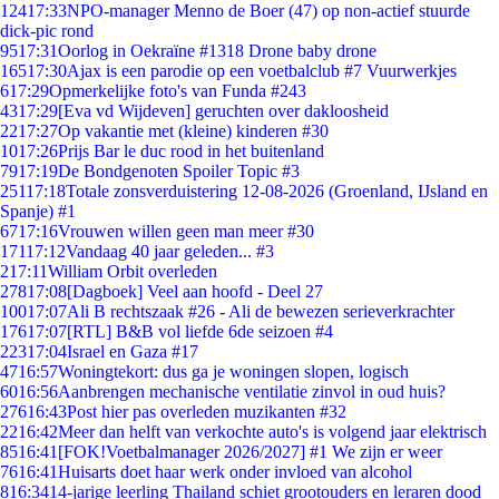
124
17:33
NPO-manager Menno de Boer (47) op non-actief stuurde
dick-pic rond
95
17:31
Oorlog in Oekraïne #1318 Drone baby drone
165
17:30
Ajax is een parodie op een voetbalclub #7 Vuurwerkjes
6
17:29
Opmerkelijke foto's van Funda #243
43
17:29
[Eva vd Wijdeven] geruchten over dakloosheid
22
17:27
Op vakantie met (kleine) kinderen #30
10
17:26
Prijs Bar le duc rood in het buitenland
79
17:19
De Bondgenoten Spoiler Topic #3
251
17:18
Totale zonsverduistering 12-08-2026 (Groenland, IJsland en
Spanje) #1
67
17:16
Vrouwen willen geen man meer #30
171
17:12
Vandaag 40 jaar geleden... #3
2
17:11
William Orbit overleden
278
17:08
[Dagboek] Veel aan hoofd - Deel 27
100
17:07
Ali B rechtszaak #26 - Ali de bewezen serieverkrachter
176
17:07
[RTL] B&B vol liefde 6de seizoen #4
223
17:04
Israel en Gaza #17
47
16:57
Woningtekort: dus ga je woningen slopen, logisch
60
16:56
Aanbrengen mechanische ventilatie zinvol in oud huis?
276
16:43
Post hier pas overleden muzikanten #32
22
16:42
Meer dan helft van verkochte auto's is volgend jaar elektrisch
85
16:41
[FOK!Voetbalmanager 2026/2027] #1 We zijn er weer
76
16:41
Huisarts doet haar werk onder invloed van alcohol
8
16:34
14-jarige leerling Thailand schiet grootouders en leraren dood