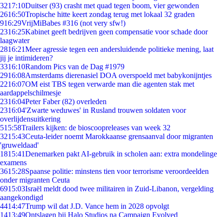
32
17:10
Duitser (93) crasht met quad tegen boom, vier gewonden
26
16:50
Tropische hitte keert zondag terug met lokaal 32 graden
9
16:29
VrijMiBabes #316 (not very sfw!)
23
16:25
Kabinet geeft bedrijven geen compensatie voor schade door
laagwater
28
16:21
Meer agressie tegen een andersluidende politieke mening, laat
jij je intimideren?
33
16:10
Random Pics van de Dag #1979
29
16:08
Amsterdams dierenasiel DOA overspoeld met babykonijntjes
22
16:07
OM eist TBS tegen verwarde man die agenten stak met
aardappelschilmesje
23
16:04
Peter Faber (82) overleden
23
16:04
'Zwarte weduwes' in Rusland trouwen soldaten voor
overlijdensuitkering
5
15:58
Trailers kijken: de bioscoopreleases van week 32
32
15:43
Ceuta-leider noemt Marokkaanse grensaanval door migranten
'gruweldaad'
18
15:41
Denemarken pakt AI-gebruik in scholen aan: extra mondelinge
examens
36
15:28
Spaanse politie: minstens tien voor terrorisme veroordeelden
onder migranten Ceuta
69
15:03
Israël meldt dood twee militairen in Zuid-Libanon, vergelding
aangekondigd
44
14:47
Trump wil dat J.D. Vance hem in 2028 opvolgt
14
13:49
Ontslagen bij Halo Studios na Campaign Evolved