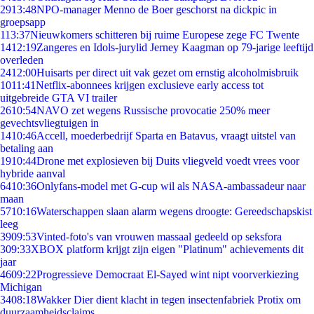
29
13:48
NPO-manager Menno de Boer geschorst na dickpic in
groepsapp
1
13:37
Nieuwkomers schitteren bij ruime Europese zege FC Twente
14
12:19
Zangeres en Idols-jurylid Jerney Kaagman op 79-jarige leeftijd
overleden
24
12:00
Huisarts per direct uit vak gezet om ernstig alcoholmisbruik
10
11:41
Netflix-abonnees krijgen exclusieve early access tot
uitgebreide GTA VI trailer
26
10:54
NAVO zet wegens Russische provocatie 250% meer
gevechtsvliegtuigen in
14
10:46
Accell, moederbedrijf Sparta en Batavus, vraagt uitstel van
betaling aan
19
10:44
Drone met explosieven bij Duits vliegveld voedt vrees voor
hybride aanval
64
10:36
Onlyfans-model met G-cup wil als NASA-ambassadeur naar
maan
57
10:16
Waterschappen slaan alarm wegens droogte: Gereedschapskist
leeg
39
09:53
Vinted-foto's van vrouwen massaal gedeeld op seksfora
3
09:33
XBOX platform krijgt zijn eigen "Platinum" achievements dit
jaar
46
09:22
Progressieve Democraat El-Sayed wint nipt voorverkiezing
Michigan
34
08:18
Wakker Dier dient klacht in tegen insectenfabriek Protix om
duurzaamheidsclaims