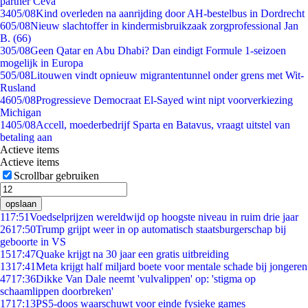
partner Ceva
34
05/08
Kind overleden na aanrijding door AH-bestelbus in Dordrecht
6
05/08
Nieuw slachtoffer in kindermisbruikzaak zorgprofessional Jan
B. (66)
3
05/08
Geen Qatar en Abu Dhabi? Dan eindigt Formule 1-seizoen
mogelijk in Europa
5
05/08
Litouwen vindt opnieuw migrantentunnel onder grens met Wit-
Rusland
46
05/08
Progressieve Democraat El-Sayed wint nipt voorverkiezing
Michigan
14
05/08
Accell, moederbedrijf Sparta en Batavus, vraagt uitstel van
betaling aan
Actieve items
Actieve items
Scrollbar gebruiken
opslaan
1
17:51
Voedselprijzen wereldwijd op hoogste niveau in ruim drie jaar
26
17:50
Trump grijpt weer in op automatisch staatsburgerschap bij
geboorte in VS
15
17:47
Quake krijgt na 30 jaar een gratis uitbreiding
13
17:41
Meta krijgt half miljard boete voor mentale schade bij jongeren
47
17:36
Dikke Van Dale neemt 'vulvalippen' op: 'stigma op
schaamlippen doorbreken'
17
17:13
PS5-doos waarschuwt voor einde fysieke games