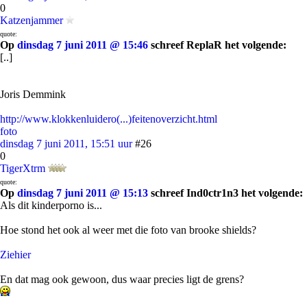
0
Katzenjammer
quote:
Op
dinsdag 7 juni 2011 @ 15:46
schreef ReplaR het volgende:
[..]
Joris Demmink
http://www.klokkenluidero(...)feitenoverzicht.html
foto
dinsdag 7 juni 2011, 15:51 uur
#26
0
TigerXtrm
quote:
Op
dinsdag 7 juni 2011 @ 15:13
schreef Ind0ctr1n3 het volgende:
Als dit kinderporno is...
Hoe stond het ook al weer met die foto van brooke shields?
Ziehier
En dat mag ook gewoon, dus waar precies ligt de grens?