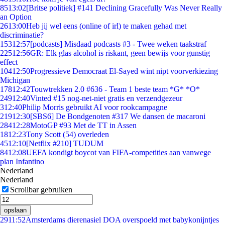
85
13:02
[Britse politiek] #141 Declining Gracefully Was Never Really
an Option
26
13:00
Heb jij wel eens (online of irl) te maken gehad met
discriminatie?
153
12:57
[podcasts] Misdaad podcasts #3 - Twee weken taakstraf
225
12:56
GR: Elk glas alcohol is riskant, geen bewijs voor gunstig
effect
104
12:50
Progressieve Democraat El-Sayed wint nipt voorverkiezing
Michigan
178
12:42
Touwtrekken 2.0 #636 - Team 1 beste team *G* *O*
249
12:40
Vinted #15 nog-net-niet gratis en verzendgezeur
3
12:40
Philip Morris gebruikt AI voor rookcampagne
219
12:30
[SBS6] De Bondgenoten #317 We dansen de macaroni
284
12:28
MotoGP #93 Met de TT in Assen
18
12:23
Tony Scott (54) overleden
45
12:10
[Netflix #210] TUDUM
84
12:08
UEFA kondigt boycot van FIFA-competities aan vanwege
plan Infantino
Nederland
Nederland
Scrollbar gebruiken
opslaan
29
11:52
Amsterdams dierenasiel DOA overspoeld met babykonijntjes