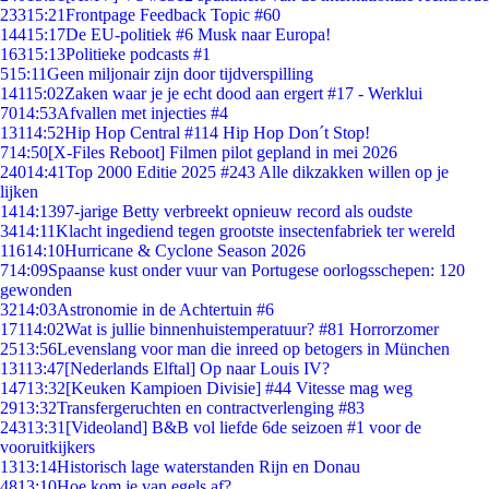
233
15:21
Frontpage Feedback Topic #60
144
15:17
De EU-politiek #6 Musk naar Europa!
163
15:13
Politieke podcasts #1
5
15:11
Geen miljonair zijn door tijdverspilling
141
15:02
Zaken waar je je echt dood aan ergert #17 - Werklui
70
14:53
Afvallen met injecties #4
131
14:52
Hip Hop Central #114 Hip Hop Don´t Stop!
7
14:50
[X-Files Reboot] Filmen pilot gepland in mei 2026
240
14:41
Top 2000 Editie 2025 #243 Alle dikzakken willen op je
lijken
14
14:13
97-jarige Betty verbreekt opnieuw record als oudste
34
14:11
Klacht ingediend tegen grootste insectenfabriek ter wereld
116
14:10
Hurricane & Cyclone Season 2026
7
14:09
Spaanse kust onder vuur van Portugese oorlogsschepen: 120
gewonden
32
14:03
Astronomie in de Achtertuin #6
171
14:02
Wat is jullie binnenhuistemperatuur? #81 Horrorzomer
25
13:56
Levenslang voor man die inreed op betogers in München
131
13:47
[Nederlands Elftal] Op naar Louis IV?
147
13:32
[Keuken Kampioen Divisie] #44 Vitesse mag weg
29
13:32
Transfergeruchten en contractverlenging #83
243
13:31
[Videoland] B&B vol liefde 6de seizoen #1 voor de
vooruitkijkers
13
13:14
Historisch lage waterstanden Rijn en Donau
48
13:10
Hoe kom je van egels af?