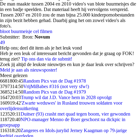
De man maakte tussen 2004 en 2010 video's van blote buurmeisjes die
in een badje speelden. Dat materiaal heeft hij vervolgens verspreid.
Tussen 2007 en 2010 zou de man bijna 25.000 kinderpornobestanden
in zijn bezit hebben gehad. Daarbij ging het om zowel video's als
foto's.
bloot
buurmeisje
cel
filmen
Submitter:
Bron:
Novum
49
Help ons; deel dit item als je het leuk vond
Heb je een leuk of interessant bericht gevonden dat je graag op FOK!
terug ziet?
Tip ons dan via de submit!
Zoek jij altijd de leukste nieuwtjes en kun je daar leuk over schrijven?
Meld je aan als nieuwsposter!
Meest gelezen
66818
00:45
Random Pics van de Dag #1978
37973
14:50
VrijMiBabes #316 (not very sfw!)
36852
14:50
Random Pics van de Dag #1979
1647
20:03
Trump wil dat J.D. Vance hem in 2028 opvolgt
1609
19:42
'Zwarte weduwes' in Rusland trouwen soldaten voor
overlijdensuitkering
1235
20:11
Duitser (93) crasht met quad tegen boom, vier gewonden
1187
20:40
NPO-manager Menno de Boer geschorst na dickpic in
groepsapp
1163
18:20
Zangeres en Idols-jurylid Jerney Kaagman op 79-jarige
leeftijd overleden