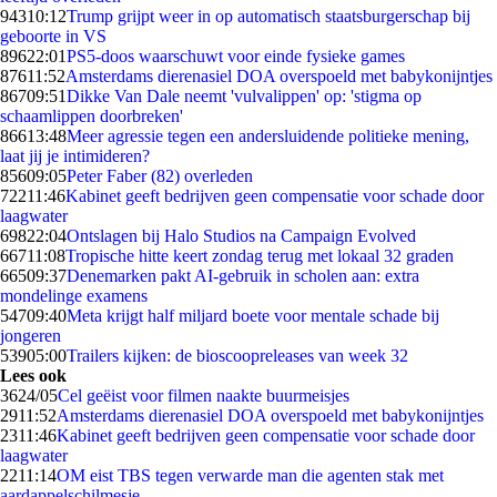
943
10:12
Trump grijpt weer in op automatisch staatsburgerschap bij
geboorte in VS
896
22:01
PS5-doos waarschuwt voor einde fysieke games
876
11:52
Amsterdams dierenasiel DOA overspoeld met babykonijntjes
867
09:51
Dikke Van Dale neemt 'vulvalippen' op: 'stigma op
schaamlippen doorbreken'
866
13:48
Meer agressie tegen een andersluidende politieke mening,
laat jij je intimideren?
856
09:05
Peter Faber (82) overleden
722
11:46
Kabinet geeft bedrijven geen compensatie voor schade door
laagwater
698
22:04
Ontslagen bij Halo Studios na Campaign Evolved
667
11:08
Tropische hitte keert zondag terug met lokaal 32 graden
665
09:37
Denemarken pakt AI-gebruik in scholen aan: extra
mondelinge examens
547
09:40
Meta krijgt half miljard boete voor mentale schade bij
jongeren
539
05:00
Trailers kijken: de bioscoopreleases van week 32
Lees ook
36
24/05
Cel geëist voor filmen naakte buurmeisjes
29
11:52
Amsterdams dierenasiel DOA overspoeld met babykonijntjes
23
11:46
Kabinet geeft bedrijven geen compensatie voor schade door
laagwater
22
11:14
OM eist TBS tegen verwarde man die agenten stak met
aardappelschilmesje