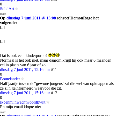
0
SolidArt
quote:
Op
dinsdag 7 juni 2011 @ 15:08
schreef DemonRage het
volgende:
[..]
[..]
Dat is ook echt kinderporno!
Normaal is het ook niet, maar daarom krijgt hij ook maar 6 maanden
cel in plaats van 6 jaar of zo.
dinsdag 7 juni 2011, 15:16 uur
#11
0
Boutelander
Half jaartje tussen de"gewone jongens"zal die wel van opknappen als
ze zijn geinformeerd waarvoor die zit.
dinsdag 7 juni 2011, 15:16 uur
#12
0
Ikbenmijnwachtwoordkwijt
En mijn email klopte niet
quote: