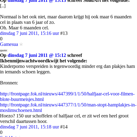
Op
dinsdag 7 juni 2011 @ 15:13
schreef SolidArt het volgende:
[..]
Normaal is het ook niet, maar daarom krijgt hij ook maar 6 maanden
cel in plaats van 6 jaar of zo.
Oh. Maar 6 maanden cel.
dinsdag 7 juni 2011, 15:16 uur
#13
0
Gamesua
quote:
Op
dinsdag 7 juni 2011 @ 15:12
schreef
Ikbenmijnwachtwoordkwijt het volgende:
Kinderporno verspreiden is tegenwoordig minder erg dan plakjes ham
in iemands schoen leggen.
Bronnen:
http://frontpage.fok.nl/nieuws/447399/1/1/50/halfjaar-cel-voor-filmen-
blote-buurmeisjes.html
http://frontpage.fok.nl/nieuws/447377/1/1/50/man-stopt-hamplakjes-in-
moslimschoenen.html
Hoezo? 150 uur schoffelen of halfjaar cel, er zit wel een heel groot
verschil daartussen hoor.
dinsdag 7 juni 2011, 15:18 uur
#14
0