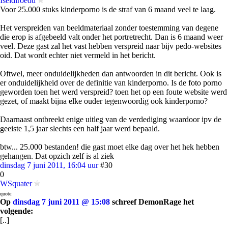
Iseldiroedd
Voor 25.000 stuks kinderporno is de straf van 6 maand veel te laag.
Het verspreiden van beeldmateriaal zonder toestemming van degene
die erop is afgebeeld valt onder het portretrecht. Dan is 6 maand weer
veel. Deze gast zal het vast hebben verspreid naar bijv pedo-websites
oid. Dat wordt echter niet vermeld in het bericht.
Oftwel, meer onduidelijkheden dan antwoorden in dit bericht. Ook is
er onduidelijkheid over de definitie van kinderporno. Is de foto porno
geworden toen het werd verspreid? toen het op een foute website werd
gezet, of maakt bijna elke ouder tegenwoordig ook kinderporno?
Daarnaast ontbreekt enige uitleg van de verdediging waardoor ipv de
geeiste 1,5 jaar slechts een half jaar werd bepaald.
btw... 25.000 bestanden! die gast moet elke dag over het hek hebben
gehangen. Dat opzich zelf is al ziek
dinsdag 7 juni 2011, 16:04 uur
#30
0
WSquater
quote:
Op
dinsdag 7 juni 2011 @ 15:08
schreef DemonRage het
volgende:
[..]