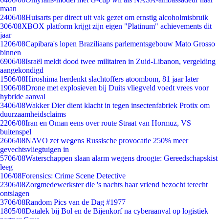
maan
24
06/08
Huisarts per direct uit vak gezet om ernstig alcoholmisbruik
3
06/08
XBOX platform krijgt zijn eigen "Platinum" achievements dit
jaar
12
06/08
Capibara's lopen Braziliaans parlementsgebouw Mato Grosso
binnen
69
06/08
Israël meldt dood twee militairen in Zuid-Libanon, vergelding
aangekondigd
15
06/08
Hiroshima herdenkt slachtoffers atoombom, 81 jaar later
19
06/08
Drone met explosieven bij Duits vliegveld voedt vrees voor
hybride aanval
34
06/08
Wakker Dier dient klacht in tegen insectenfabriek Protix om
duurzaamheidsclaims
22
06/08
Iran en Oman eens over route Straat van Hormuz, VS
buitenspel
26
06/08
NAVO zet wegens Russische provocatie 250% meer
gevechtsvliegtuigen in
57
06/08
Waterschappen slaan alarm wegens droogte: Gereedschapskist
leeg
1
06/08
Forensics: Crime Scene Detective
23
06/08
Zorgmedewerkster die 's nachts haar vriend bezocht terecht
ontslagen
37
06/08
Random Pics van de Dag #1977
18
05/08
Datalek bij Bol en de Bijenkorf na cyberaanval op logistiek