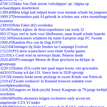
47
09:51
Dikke Van Dale neemt 'vulvalippen' op: 'stigma op
schaamlippen doorbreken'
13
09:40
Meta krijgt half miljard boete voor mentale schade bij jongeren
18
09:37
Denemarken pakt AI-gebruik in scholen aan: extra mondelinge
examens
23
09:05
Peter Faber (82) overleden
5
05:00
Trailers kijken: de bioscoopreleases van week 32
0
03:37
Ajax veel te sterk voor Shelbourne, maar houdt schade beperkt
1
02:34
Nieuwkomers schitteren bij ruime Europese zege FC Twente
19
00:45
Random Pics van de Dag #1978
14
22:04
Ontslagen bij Halo Studios na Campaign Evolved
17
22:01
PS5-doos waarschuwt voor einde fysieke games
2
21:03
Le Court wint na nerveuze finale, Pieterse derde
29
20:40
NPO-manager Menno de Boer geschorst na dickpic in
groepsapp
32
20:11
Duitser (93) crasht met quad tegen boom, vier gewonden
44
20:03
Trump wil dat J.D. Vance hem in 2028 opvolgt
1
19:50
Lemmen boekt eerste profzege in zware Ronde van Polen-rit
23
19:42
'Zwarte weduwes' in Rusland trouwen soldaten voor
overlijdensuitkering
14
18:20
Zangeres en Idols-jurylid Jerney Kaagman op 79-jarige leeftijd
overleden
10
06/08
Netflix-abonnees krijgen exclusieve early access tot
uitgebreide GTA VI trailer
64
06/08
Onlyfans-model met G-cup wil als NASA-ambassadeur naar