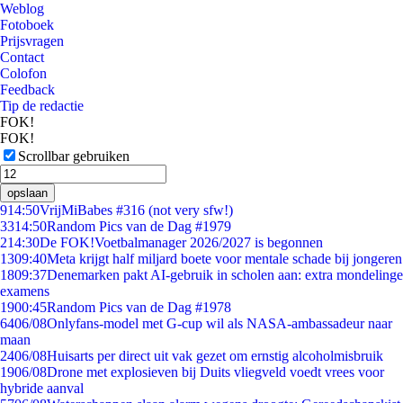
Weblog
Fotoboek
Prijsvragen
Contact
Colofon
Feedback
Tip de redactie
FOK!
FOK!
Scrollbar gebruiken
opslaan
9
14:50
VrijMiBabes #316 (not very sfw!)
33
14:50
Random Pics van de Dag #1979
2
14:30
De FOK!Voetbalmanager 2026/2027 is begonnen
13
09:40
Meta krijgt half miljard boete voor mentale schade bij jongeren
18
09:37
Denemarken pakt AI-gebruik in scholen aan: extra mondelinge
examens
19
00:45
Random Pics van de Dag #1978
64
06/08
Onlyfans-model met G-cup wil als NASA-ambassadeur naar
maan
24
06/08
Huisarts per direct uit vak gezet om ernstig alcoholmisbruik
19
06/08
Drone met explosieven bij Duits vliegveld voedt vrees voor
hybride aanval