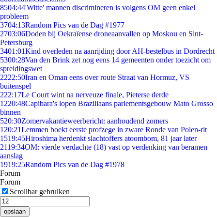
85
04:44
'Witte' mannen discrimineren is volgens OM geen enkel
probleem
37
04:13
Random Pics van de Dag #1977
27
03:06
Doden bij Oekraïense droneaanvallen op Moskou en Sint-
Petersburg
34
01:01
Kind overleden na aanrijding door AH-bestelbus in Dordrecht
53
00:28
Van den Brink zet nog eens 14 gemeenten onder toezicht om
spreidingswet
22
22:50
Iran en Oman eens over route Straat van Hormuz, VS
buitenspel
2
22:17
Le Court wint na nerveuze finale, Pieterse derde
12
20:48
Capibara's lopen Braziliaans parlementsgebouw Mato Grosso
binnen
5
20:30
Zomervakantieweerbericht: aanhoudend zomers
1
20:21
Lemmen boekt eerste profzege in zware Ronde van Polen-rit
15
19:45
Hiroshima herdenkt slachtoffers atoombom, 81 jaar later
21
19:34
OM: vierde verdachte (18) vast op verdenking van beramen
aanslag
19
19:25
Random Pics van de Dag #1978
Forum
Forum
Scrollbar gebruiken
opslaan