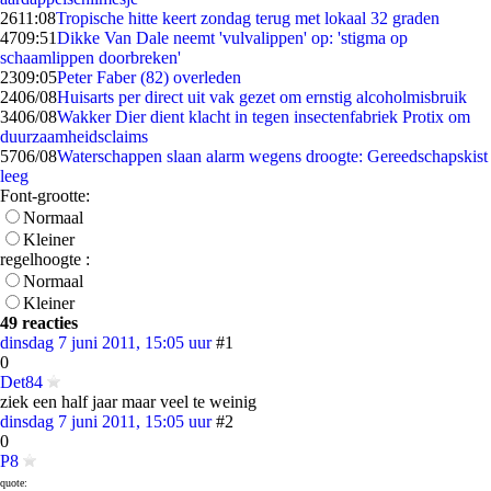
26
11:08
Tropische hitte keert zondag terug met lokaal 32 graden
47
09:51
Dikke Van Dale neemt 'vulvalippen' op: 'stigma op
schaamlippen doorbreken'
23
09:05
Peter Faber (82) overleden
24
06/08
Huisarts per direct uit vak gezet om ernstig alcoholmisbruik
34
06/08
Wakker Dier dient klacht in tegen insectenfabriek Protix om
duurzaamheidsclaims
57
06/08
Waterschappen slaan alarm wegens droogte: Gereedschapskist
leeg
Font-grootte:
Normaal
Kleiner
regelhoogte :
Normaal
Kleiner
49 reacties
dinsdag 7 juni 2011, 15:05 uur
#1
0
Det84
ziek een half jaar maar veel te weinig
dinsdag 7 juni 2011, 15:05 uur
#2
0
P8
quote: