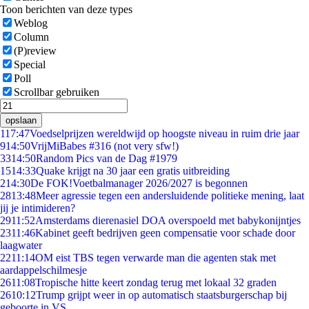
Toon berichten van deze types
Weblog
Column
(P)review
Special
Poll
Scrollbar gebruiken
opslaan
1
17:47
Voedselprijzen wereldwijd op hoogste niveau in ruim drie jaar
9
14:50
VrijMiBabes #316 (not very sfw!)
33
14:50
Random Pics van de Dag #1979
15
14:33
Quake krijgt na 30 jaar een gratis uitbreiding
2
14:30
De FOK!Voetbalmanager 2026/2027 is begonnen
28
13:48
Meer agressie tegen een andersluidende politieke mening, laat
jij je intimideren?
29
11:52
Amsterdams dierenasiel DOA overspoeld met babykonijntjes
23
11:46
Kabinet geeft bedrijven geen compensatie voor schade door
laagwater
22
11:14
OM eist TBS tegen verwarde man die agenten stak met
aardappelschilmesje
26
11:08
Tropische hitte keert zondag terug met lokaal 32 graden
26
10:12
Trump grijpt weer in op automatisch staatsburgerschap bij
geboorte in VS