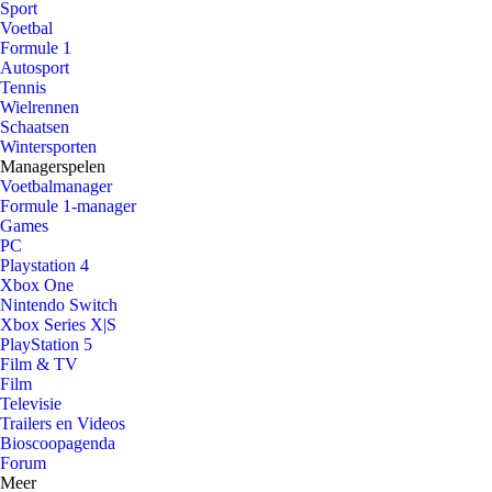
Sport
Voetbal
Formule 1
Autosport
Tennis
Wielrennen
Schaatsen
Wintersporten
Managerspelen
Voetbalmanager
Formule 1-manager
Games
PC
Playstation 4
Xbox One
Nintendo Switch
Xbox Series X|S
PlayStation 5
Film & TV
Film
Televisie
Trailers en Videos
Bioscoopagenda
Forum
Meer