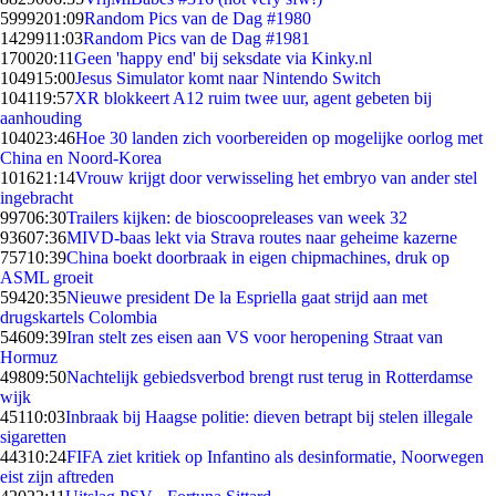
59992
01:09
Random Pics van de Dag #1980
14299
11:03
Random Pics van de Dag #1981
1700
20:11
Geen 'happy end' bij seksdate via Kinky.nl
1049
15:00
Jesus Simulator komt naar Nintendo Switch
1041
19:57
XR blokkeert A12 ruim twee uur, agent gebeten bij
aanhouding
1040
23:46
Hoe 30 landen zich voorbereiden op mogelijke oorlog met
China en Noord-Korea
1016
21:14
Vrouw krijgt door verwisseling het embryo van ander stel
ingebracht
997
06:30
Trailers kijken: de bioscoopreleases van week 32
936
07:36
MIVD-baas lekt via Strava routes naar geheime kazerne
757
10:39
China boekt doorbraak in eigen chipmachines, druk op
ASML groeit
594
20:35
Nieuwe president De la Espriella gaat strijd aan met
drugskartels Colombia
546
09:39
Iran stelt zes eisen aan VS voor heropening Straat van
Hormuz
498
09:50
Nachtelijk gebiedsverbod brengt rust terug in Rotterdamse
wijk
451
10:03
Inbraak bij Haagse politie: dieven betrapt bij stelen illegale
sigaretten
443
10:24
FIFA ziet kritiek op Infantino als desinformatie, Noorwegen
eist zijn aftreden