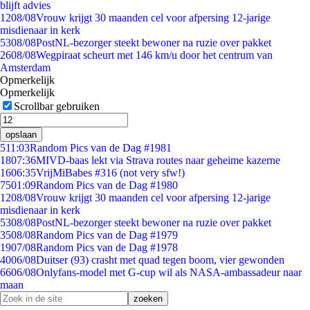
blijft advies
12
08/08
Vrouw krijgt 30 maanden cel voor afpersing 12-jarige
misdienaar in kerk
53
08/08
PostNL-bezorger steekt bewoner na ruzie over pakket
26
08/08
Wegpiraat scheurt met 146 km/u door het centrum van
Amsterdam
Opmerkelijk
Opmerkelijk
Scrollbar gebruiken
opslaan
5
11:03
Random Pics van de Dag #1981
18
07:36
MIVD-baas lekt via Strava routes naar geheime kazerne
16
06:35
VrijMiBabes #316 (not very sfw!)
75
01:09
Random Pics van de Dag #1980
12
08/08
Vrouw krijgt 30 maanden cel voor afpersing 12-jarige
misdienaar in kerk
53
08/08
PostNL-bezorger steekt bewoner na ruzie over pakket
35
08/08
Random Pics van de Dag #1979
19
07/08
Random Pics van de Dag #1978
40
06/08
Duitser (93) crasht met quad tegen boom, vier gewonden
66
06/08
Onlyfans-model met G-cup wil als NASA-ambassadeur naar
maan