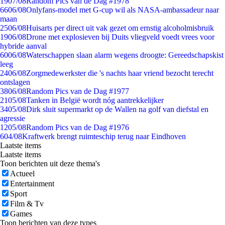
19
07/08
Random Pics van de Dag #1978
66
06/08
Onlyfans-model met G-cup wil als NASA-ambassadeur naar
maan
25
06/08
Huisarts per direct uit vak gezet om ernstig alcoholmisbruik
19
06/08
Drone met explosieven bij Duits vliegveld voedt vrees voor
hybride aanval
60
06/08
Waterschappen slaan alarm wegens droogte: Gereedschapskist
leeg
24
06/08
Zorgmedewerkster die 's nachts haar vriend bezocht terecht
ontslagen
38
06/08
Random Pics van de Dag #1977
21
05/08
Tanken in België wordt nóg aantrekkelijker
34
05/08
Dirk sluit supermarkt op de Wallen na golf van diefstal en
agressie
12
05/08
Random Pics van de Dag #1976
6
04/08
Kraftwerk brengt ruimteschip terug naar Eindhoven
Laatste items
Laatste items
Toon berichten uit deze thema's
Actueel
Entertainment
Sport
Film & Tv
Games
Toon berichten van deze types