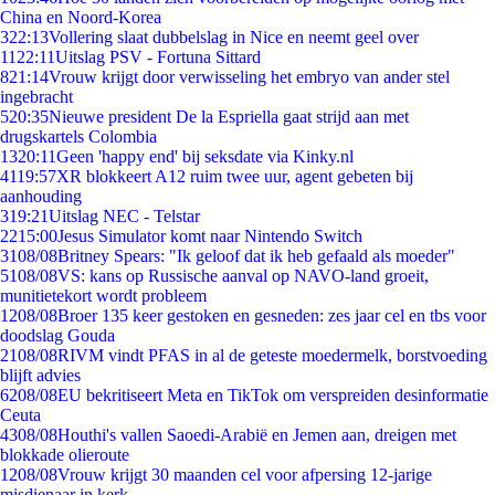
China en Noord-Korea
3
22:13
Vollering slaat dubbelslag in Nice en neemt geel over
11
22:11
Uitslag PSV - Fortuna Sittard
8
21:14
Vrouw krijgt door verwisseling het embryo van ander stel
ingebracht
5
20:35
Nieuwe president De la Espriella gaat strijd aan met
drugskartels Colombia
13
20:11
Geen 'happy end' bij seksdate via Kinky.nl
41
19:57
XR blokkeert A12 ruim twee uur, agent gebeten bij
aanhouding
3
19:21
Uitslag NEC - Telstar
22
15:00
Jesus Simulator komt naar Nintendo Switch
31
08/08
Britney Spears: "Ik geloof dat ik heb gefaald als moeder"
51
08/08
VS: kans op Russische aanval op NAVO-land groeit,
munitietekort wordt probleem
12
08/08
Broer 135 keer gestoken en gesneden: zes jaar cel en tbs voor
doodslag Gouda
21
08/08
RIVM vindt PFAS in al de geteste moedermelk, borstvoeding
blijft advies
62
08/08
EU bekritiseert Meta en TikTok om verspreiden desinformatie
Ceuta
43
08/08
Houthi's vallen Saoedi-Arabië en Jemen aan, dreigen met
blokkade olieroute
12
08/08
Vrouw krijgt 30 maanden cel voor afpersing 12-jarige
misdienaar in kerk