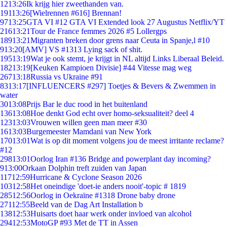
12
13:26
Ik krijg hier zweethanden van.
191
13:26
[Wielrennen #616] Brennan!
97
13:25
GTA VI #12 GTA VI Extended look 27 Augustus Netflix/YT
216
13:21
Tour de France femmes 2026 #5 Lollergps
189
13:21
Migranten breken door grens naar Ceuta in Spanje,l #10
9
13:20
[AMV] VS #1313 Lying sack of shit.
195
13:19
Wat je ook stemt, je krijgt in NL altijd Links Liberaal Beleid.
182
13:19
[Keuken Kampioen Divisie] #44 Vitesse mag weg
267
13:18
Russia vs Ukraine #91
83
13:17
[INFLUENCERS #297] Toetjes & Bevers & Zwemmen in
water
30
13:08
Prijs Bar le duc rood in het buitenland
136
13:08
Hoe denkt God echt over homo-seksualiteit? deel 4
123
13:03
Vrouwen willen geen man meer #30
16
13:03
Burgemeester Mamdani van New York
170
13:01
Wat is op dit moment volgens jou de meest irritante reclame?
#12
298
13:01
Oorlog Iran #136 Bridge and powerplant day incoming?
9
13:00
Orkaan Dolphin treft zuiden van Japan
117
12:59
Hurricane & Cyclone Season 2026
103
12:58
Het oneindige 'doet-ie anders nooit'-topic # 1819
285
12:56
Oorlog in Oekraïne #1318 Drone baby drone
271
12:55
Beeld van de Dag Art Installation b
138
12:53
Huisarts doet haar werk onder invloed van alcohol
294
12:53
MotoGP #93 Met de TT in Assen