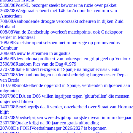
53
08/08
PostNL-bezorger steekt bewoner na ruzie over pakket
26
08/08
Wegpiraat scheurt met 146 km/u door het centrum van
Amsterdam
7
08/08
Aanhoudende droogte veroorzaakt scheuren in dijken Zuid-
Holland
0
08/08
Van de Zandschulp overleeft matchpoints, ook Griekspoor
verder in Montreal
1
08/08
Excelsior opent seizoen met ruime zege op promovendus
Cambuur
2
08/08
Nieuw te streamen in augustus
4
08/08
Niewiadoma profiteert van pokerspel en grijpt geel op Ventoux
35
08/08
Random Pics van de Dag #1979
27
07/08
Italië hindert reizigers uit Spanje na migratiecrisis Ceuta
24
07/08
Vier aanhoudingen na doodsbedreiging burgemeester Depla
van Breda
11
07/08
Smokkelbende opgerold in Spanje, verdienden miljoenen aan
migranten
39
07/08
CDA en D66 willen ingrijpen tegen 'gluurbrillen' die mensen
ongemerkt filmen
14
07/08
Benzineprijs daalt verder, onzekerheid over Straat van Hormuz
blijft
42
07/08
Voedselprijzen wereldwijd op hoogste niveau in ruim drie jaar
23
07/08
Quake krijgt na 30 jaar een gratis uitbreiding
2
07/08
De FOK!Voetbalmanager 2026/2027 is begonnen