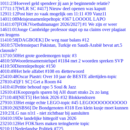
10
11:23
Hoeveel geld spendeer jij aan je beginnende relatie?
177
11:17
[WLR SC #417] Nieuw deel openen was kaputt
129
11:12
Post hier zo vaak mogelijk om 11:11 #39 Vanz11
140
11:08
Meisjesnamenlepeltopic #367 LOOOOL LAPO
114
11:07
[FOK!Voetbalmanager 2026/2027] #1 We zijn er weer
146
11:01
Jonge Cambridge professor stapt op na claims over plagiaat
en leugens
114
10:58
[DAGBOEK] De weg naar balans #12
36
10:57
Defensiepact Pakistan, Turkije en Saudi-Arabië bevat art.5
clausule?
137
10:50
Het grote goedemorgen topic #3
48
10:50
Woordensamenstelspel #1184 met 2 woorden spreken SVP
41
10:50
Dierenlepeltopic #150
40
10:49
Het hele alfabet #108 en 4letterwoord
254
10:48
Oscar Piastri: Over 10 jaar de BESTE allertijden-topic
278
10:45
[F1 SC] Get a Room #4
14
10:41
Petitie behoud npo 5 Soul & Jazz
126
10:41
Koopzegels sparen bij AH duurt straks 2x zo lang
271
10:40
[NET5] Het blok 2026 #32 Blokkendozen
279
10:33
Het enige echte LEGO-topic #45 LEGOOOOOOOOOOO
128
10:26
[SBS6] De Bondgenoten #318 Een klein kusje moet kunnen
2
10:23
LG nas n1t1 - niet zichtbaar bij aansluiten
104
10:19
De landelijke hittegolf van 2026
232
10:12
Het FOK!kers maken teringherrie topic
92
10:11
Nederlandse Politiek #725