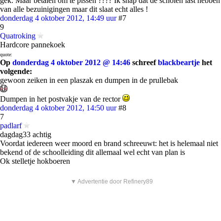
gek. Maar betalen om te pissen ???? Ik snap dat de scholen last hebben
van alle bezuinigingen maar dit slaat echt alles !
donderdag 4 oktober 2012, 14:49 uur
#7
9
Quatroking
Hardcore pannekoek
quote:
Op
donderdag 4 oktober 2012 @ 14:46
schreef
blackbeartje
het
volgende:
gewoon zeiken in een plaszak en dumpen in de prullebak
Dumpen in het postvakje van de rector
donderdag 4 oktober 2012, 14:50 uur
#8
7
padlarf
dagdag33 achtig
Voordat iedereen weer moord en brand schreeuwt: het is helemaal niet
bekend of de schoolleiding dit allemaal wel echt van plan is
Ok stelletje hokboeren
▼ Advertentie door Refinery89