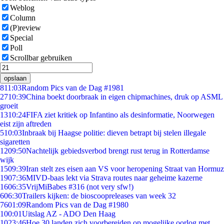
Weblog
Column
(P)review
Special
Poll
Scrollbar gebruiken
opslaan
8
11:03
Random Pics van de Dag #1981
27
10:39
China boekt doorbraak in eigen chipmachines, druk op ASML
groeit
13
10:24
FIFA ziet kritiek op Infantino als desinformatie, Noorwegen
eist zijn aftreden
5
10:03
Inbraak bij Haagse politie: dieven betrapt bij stelen illegale
sigaretten
12
09:50
Nachtelijk gebiedsverbod brengt rust terug in Rotterdamse
wijk
15
09:39
Iran stelt zes eisen aan VS voor heropening Straat van Hormuz
19
07:36
MIVD-baas lekt via Strava routes naar geheime kazerne
16
06:35
VrijMiBabes #316 (not very sfw!)
6
06:30
Trailers kijken: de bioscoopreleases van week 32
76
01:09
Random Pics van de Dag #1980
1
00:01
Uitslag AZ - ADO Den Haag
10
23:46
Hoe 30 landen zich voorbereiden op mogelijke oorlog met