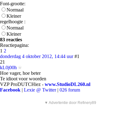
Font-grootte:
Normaal
Kleiner
regelhoogte :
Normaal
Kleiner
83 reacties
Reactiepagina:
1
2
donderdag 4 oktober 2012, 14:44 uur
#1
21
kL0j00h
Hoe vager, hoe beter
Te idioot voor woorden
VZP ProDUTCHiez -
www.StudioDL260.nl
Facebook
|
Lexie @ Twitter
|
026 forum
▼ Advertentie door Refinery89