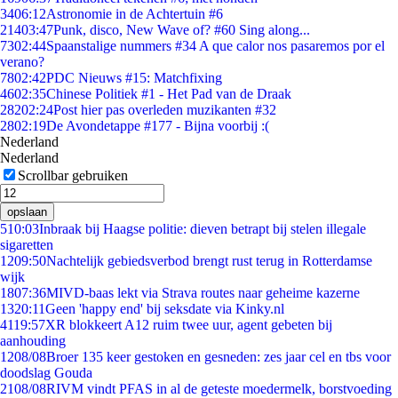
34
06:12
Astronomie in de Achtertuin #6
214
03:47
Punk, disco, New Wave of? #60 Sing along...
73
02:44
Spaanstalige nummers #34 A que calor nos pasaremos por el
verano?
78
02:42
PDC Nieuws #15: Matchfixing
46
02:35
Chinese Politiek #1 - Het Pad van de Draak
282
02:24
Post hier pas overleden muzikanten #32
28
02:19
De Avondetappe #177 - Bijna voorbij :(
Nederland
Nederland
Scrollbar gebruiken
opslaan
5
10:03
Inbraak bij Haagse politie: dieven betrapt bij stelen illegale
sigaretten
12
09:50
Nachtelijk gebiedsverbod brengt rust terug in Rotterdamse
wijk
18
07:36
MIVD-baas lekt via Strava routes naar geheime kazerne
13
20:11
Geen 'happy end' bij seksdate via Kinky.nl
41
19:57
XR blokkeert A12 ruim twee uur, agent gebeten bij
aanhouding
12
08/08
Broer 135 keer gestoken en gesneden: zes jaar cel en tbs voor
doodslag Gouda
21
08/08
RIVM vindt PFAS in al de geteste moedermelk, borstvoeding