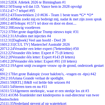
10
12:52
EK Atletiek 2026 te Birmingham #1
80
12:50
Trump wil dat J.D. Vance hem in 2028 opvolgt
135
12:47
+7 telspel #95
185
12:43
Touwtrekken 2.0 #636 - Team 1 beste team *G* *O*
105
12:40
Man zoekt mij en bedreigt mij, nadat ik met zijn zoon sprak
209
12:40
Teltopic #1571 tel door en door en door....
59
12:39
Eeuwig voortleven
72
12:37
Het grote dagelijkse Trump nieuws topic #31
126
12:31
Afvallen met injecties #4
11
12:31
[Dagboek] Veel aan hoofd - Deel 28
160
12:31
[CUL TV] Masterchef Australië 2026
207
12:24
Verander een letter expert (7lettereditie) #50
21
12:22
Verander één letter. Expert # 75 (8 letters)
56
12:20
Verander één letter: Expert #143 (9 letters)
149
12:20
Verander één letter: Expert #91 (10 letters)
265
12:19
Agent smijt zwangere vrouw op de grond, onderzoek gestart
#2
69
12:17
Het grote Baktopic (voor bakfoto's, -vragen en -tips) #42
29
12:10
Ariana Grande verlaat de spotlight.
204
11:59
[RTL] B&B vol liefde 6de seizoen #4
154
11:54
Sterren toen en nu #11
163
11:53
Algemeen steektopic, waar er een steekje los zit #3
55
11:41
OM-Teamleider met kinderporno is oud-directeur van twee
basisscholen
251
11:35
Nederland stevent af op watertekort