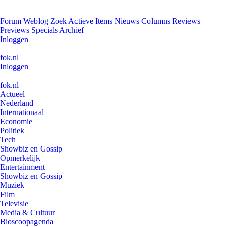
Forum
Weblog
Zoek
Actieve Items
Nieuws
Columns
Reviews
Previews
Specials
Archief
Inloggen
fok.nl
Inloggen
fok.nl
Actueel
Nederland
Internationaal
Economie
Politiek
Tech
Showbiz en Gossip
Opmerkelijk
Entertainment
Showbiz en Gossip
Muziek
Film
Televisie
Media & Cultuur
Bioscoopagenda