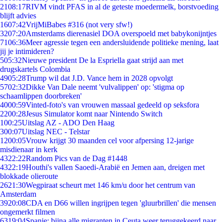
21
08:17
RIVM vindt PFAS in al de geteste moedermelk, borstvoeding
blijft advies
16
07:42
VrijMiBabes #316 (not very sfw!)
32
07:20
Amsterdams dierenasiel DOA overspoeld met babykonijntjes
71
06:36
Meer agressie tegen een andersluidende politieke mening, laat
jij je intimideren?
5
05:32
Nieuwe president De la Espriella gaat strijd aan met
drugskartels Colombia
49
05:28
Trump wil dat J.D. Vance hem in 2028 opvolgt
57
02:32
Dikke Van Dale neemt 'vulvalippen' op: 'stigma op
schaamlippen doorbreken'
40
00:59
Vinted-foto's van vrouwen massaal gedeeld op seksfora
22
00:28
Jesus Simulator komt naar Nintendo Switch
1
00:25
Uitslag AZ - ADO Den Haag
3
00:07
Uitslag NEC - Telstar
12
00:05
Vrouw krijgt 30 maanden cel voor afpersing 12-jarige
misdienaar in kerk
43
22:22
Random Pics van de Dag #1448
43
22:19
Houthi's vallen Saoedi-Arabië en Jemen aan, dreigen met
blokkade olieroute
26
21:30
Wegpiraat scheurt met 146 km/u door het centrum van
Amsterdam
39
20:08
CDA en D66 willen ingrijpen tegen 'gluurbrillen' die mensen
ongemerkt filmen
63
19:04
Spanje: bijna alle migranten in Ceuta weer teruggekeerd naar