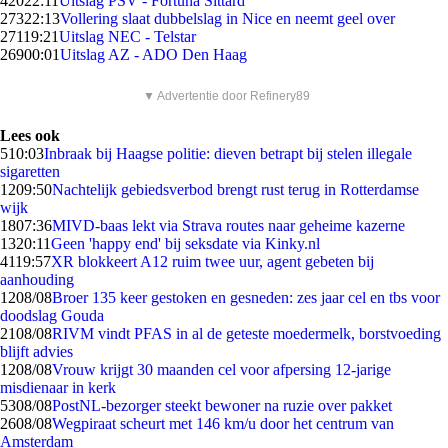
420
22:11
Uitslag PSV - Fortuna Sittard
273
22:13
Vollering slaat dubbelslag in Nice en neemt geel over
271
19:21
Uitslag NEC - Telstar
269
00:01
Uitslag AZ - ADO Den Haag
▼ Advertentie door Refinery89
Lees ook
5
10:03
Inbraak bij Haagse politie: dieven betrapt bij stelen illegale
sigaretten
12
09:50
Nachtelijk gebiedsverbod brengt rust terug in Rotterdamse
wijk
18
07:36
MIVD-baas lekt via Strava routes naar geheime kazerne
13
20:11
Geen 'happy end' bij seksdate via Kinky.nl
41
19:57
XR blokkeert A12 ruim twee uur, agent gebeten bij
aanhouding
12
08/08
Broer 135 keer gestoken en gesneden: zes jaar cel en tbs voor
doodslag Gouda
21
08/08
RIVM vindt PFAS in al de geteste moedermelk, borstvoeding
blijft advies
12
08/08
Vrouw krijgt 30 maanden cel voor afpersing 12-jarige
misdienaar in kerk
53
08/08
PostNL-bezorger steekt bewoner na ruzie over pakket
26
08/08
Wegpiraat scheurt met 146 km/u door het centrum van
Amsterdam