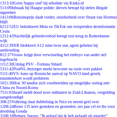
13
13:10
Geen 'happy end' bij seksdate via Kinky.nl
5
13:09
Inbraak bij Haagse politie: dieven betrapt bij stelen illegale
sigaretten
14
13:06
Benzineprijs daalt verder, onzekerheid over Straat van Hormuz
blijft
62
12:52
EU bekritiseert Meta en TikTok om verspreiden desinformatie
Ceuta
12
12:43
Nachtelijk gebiedsverbod brengt rust terug in Rotterdamse
wijk
41
12:39
XR blokkeert A12 ruim twee uur, agent gebeten bij
aanhouding
8
12:37
Vrouw krijgt door verwisseling het embryo van ander stel
ingebracht
11
12:30
Uitslag PSV - Fortuna Sittard
53
11:42
PostNL-bezorger steekt bewoner na ruzie over pakket
51
11:40
VS: kans op Russische aanval op NAVO-land groeit,
munitietekort wordt probleem
10
11:30
Hoe 30 landen zich voorbereiden op mogelijke oorlog met
China en Noord-Korea
75
11:03
Israël meldt dood twee militairen in Zuid-Libanon, vergelding
aangekondigd
3
08:25
Vollering slaat dubbelslag in Nice en neemt geel over
12
08:24
Broer 135 keer gestoken en gesneden: zes jaar cel en tbs voor
doodslag Gouda
31
08:18
Britney Spears: "Ik geloof dat ik heb gefaald als moeder"