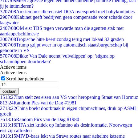
71
07/08
Meer agressie tegen een andersluidende politieke mening, laat
jij je intimideren?
32
07/08
Amsterdams dierenasiel DOA overspoeld met babykonijntjes
29
07/08
Kabinet geeft bedrijven geen compensatie voor schade door
laagwater
24
07/08
OM eist TBS tegen verwarde man die agenten stak met
aardappelschilmesje
30
07/08
Tropische hitte keert zondag terug met lokaal 32 graden
30
07/08
Trump grijpt weer in op automatisch staatsburgerschap bij
geboorte in VS
57
07/08
Dikke Van Dale neemt 'vulvalippen' op: 'stigma op
schaamlippen doorbreken'
Actieve items
Actieve items
Scrollbar gebruiken
opslaan
15
13:27
Iran stelt zes eisen aan VS voor heropening Straat van Hormuz
8
13:24
Random Pics van de Dag #1981
27
13:22
China boekt doorbraak in eigen chipmachines, druk op ASML
groeit
76
13:16
Random Pics van de Dag #1980
13
13:16
FIFA ziet kritiek op Infantino als desinformatie, Noorwegen
eist zijn aftreden
19
13:15
MIVD-baas lekt via Strava routes naar geheime kazerne