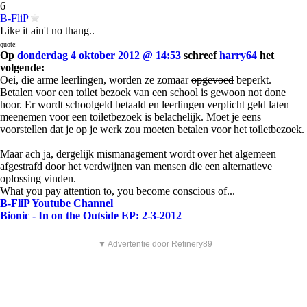
6
B-FliP
Like it ain't no thang..
quote:
Op
donderdag 4 oktober 2012 @ 14:53
schreef
harry64
het
volgende:
Oei, die arme leerlingen, worden ze zomaar
opgevoed
beperkt.
Betalen voor een toilet bezoek van een school is gewoon not done
hoor. Er wordt schoolgeld betaald en leerlingen verplicht geld laten
meenemen voor een toiletbezoek is belachelijk. Moet je eens
voorstellen dat je op je werk zou moeten betalen voor het toiletbezoek.
Maar ach ja, dergelijk mismanagement wordt over het algemeen
afgestrafd door het verdwijnen van mensen die een alternatieve
oplossing vinden.
What you pay attention to, you become conscious of...
B-FliP Youtube Channel
Bionic - In on the Outside EP: 2-3-2012
▼ Advertentie door Refinery89