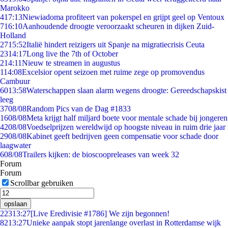
Marokko
4
17:13
Niewiadoma profiteert van pokerspel en grijpt geel op Ventoux
7
16:10
Aanhoudende droogte veroorzaakt scheuren in dijken Zuid-
Holland
27
15:52
Italië hindert reizigers uit Spanje na migratiecrisis Ceuta
23
14:17
Long live the 7th of October
2
14:11
Nieuw te streamen in augustus
1
14:08
Excelsior opent seizoen met ruime zege op promovendus
Cambuur
60
13:58
Waterschappen slaan alarm wegens droogte: Gereedschapskist
leeg
37
08/08
Random Pics van de Dag #1833
16
08/08
Meta krijgt half miljard boete voor mentale schade bij jongeren
42
08/08
Voedselprijzen wereldwijd op hoogste niveau in ruim drie jaar
29
08/08
Kabinet geeft bedrijven geen compensatie voor schade door
laagwater
6
08/08
Trailers kijken: de bioscoopreleases van week 32
Forum
Forum
Scrollbar gebruiken
opslaan
223
13:27
[Live Eredivisie #1786] We zijn begonnen!
82
13:27
Unieke aanpak stopt jarenlange overlast in Rotterdamse wijk