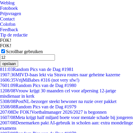
Weblog
Fotoboek
Prijsvragen
Contact
Colofon
Feedback
Tip de redactie
FOK!
FOK!
Scrollbar gebruiken
opslaan
8
11:03
Random Pics van de Dag #1981
19
07:36
MIVD-baas lekt via Strava routes naar geheime kazerne
16
06:35
VrijMiBabes #316 (not very sfw!)
76
01:09
Random Pics van de Dag #1980
12
08/08
Vrouw krijgt 30 maanden cel voor afpersing 12-jarige
misdienaar in kerk
53
08/08
PostNL-bezorger steekt bewoner na ruzie over pakket
35
08/08
Random Pics van de Dag #1979
2
07/08
De FOK!Voetbalmanager 2026/2027 is begonnen
16
07/08
Meta krijgt half miljard boete voor mentale schade bij jongeren
20
07/08
Denemarken pakt AI-gebruik in scholen aan: extra mondelinge
examens