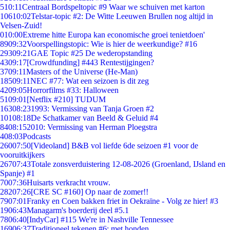
5
10:11
Centraal Bordspeltopic #9 Waar we schuiven met karton
106
10:02
Telstar-topic #2: De Witte Leeuwen Brullen nog altijd in
Velsen-Zuid!
0
10:00
Extreme hitte Europa kan economische groei tenietdoen'
89
09:32
Voorspellingstopic: Wie is hier de weerkundige? #16
293
09:21
GAE Topic #25 De wederopstanding
43
09:17
[Crowdfunding] #443 Rentestijgingen?
37
09:11
Masters of the Universe (He-Man)
185
09:11
NEC #77: Wat een seizoen is dit zeg
42
09:05
Horrorfilms #33: Halloween
51
09:01
[Netflix #210] TUDUM
163
08:23
1993: Vermissing van Tanja Groen #2
101
08:18
De Schatkamer van Beeld & Geluid #4
84
08:15
2010: Vermissing van Herman Ploegstra
4
08:03
Podcasts
260
07:50
[Videoland] B&B vol liefde 6de seizoen #1 voor de
vooruitkijkers
267
07:43
Totale zonsverduistering 12-08-2026 (Groenland, IJsland en
Spanje) #1
70
07:36
Huisarts verkracht vrouw.
282
07:26
[CRE SC #160] Op naar de zomer!!
79
07:01
Franky en Coen bakken friet in Oekraïne - Volg ze hier! #3
19
06:43
Managarm's boerderij deel #5.1
78
06:40
[IndyCar] #115 We're in Nashville Tennessee
169
06:37
Traditioneel tekenen #6; met honden