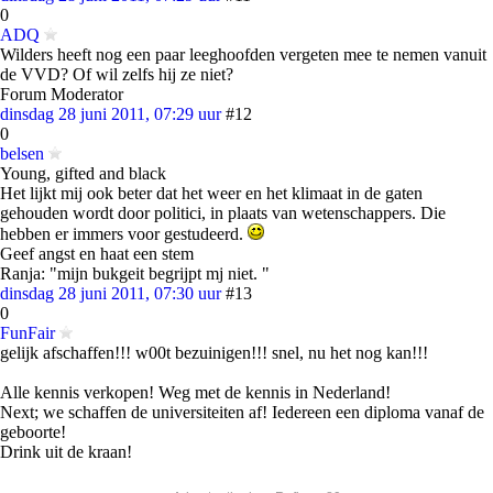
0
ADQ
Wilders heeft nog een paar leeghoofden vergeten mee te nemen vanuit
de VVD? Of wil zelfs hij ze niet?
Forum Moderator
dinsdag 28 juni 2011, 07:29 uur
#12
0
belsen
Young, gifted and black
Het lijkt mij ook beter dat het weer en het klimaat in de gaten
gehouden wordt door politici, in plaats van wetenschappers. Die
hebben er immers voor gestudeerd.
Geef angst en haat een stem
Ranja: "mijn bukgeit begrijpt mj niet. "
dinsdag 28 juni 2011, 07:30 uur
#13
0
FunFair
gelijk afschaffen!!! w00t bezuinigen!!! snel, nu het nog kan!!!
Alle kennis verkopen! Weg met de kennis in Nederland!
Next; we schaffen de universiteiten af! Iedereen een diploma vanaf de
geboorte!
Drink uit de kraan!