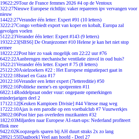
196
22:29
Tour de France femmes 2026 #4 op de Ventoux
3
22:27
Nieuwe Europese richtlijn: vaker repareren ipv vervangen voor
nieuw
144
22:27
Verander één letter: Expert #91 (10 letters)
32
22:27
Congo verbiedt export van koper en kobalt, Europa zal
gevolgen voelen
51
22:23
Verander één letter: Expert #143 (9 letters)
193
22:23
[SBS6] De Oranjezomer #10 Helene je kan het niet stop
ermee
182
22:22
Post hier zo vaak mogelijk om 22:22 uur #76
64
22:22
Aanbrengen mechanische ventilatie zinvol in oud huis?
16
22:21
Verander één letter. Expert # 75 (8 letters)
251
22:20
Asielzoekers #22 : Het Europese migratiepact gaat in
232
22:18
Israel en Gaza #17
201
22:16
Verander een letter expert (7lettereditie) #50
199
22:16
Politieke meme's en spotprenten #11
68
22:14
Roddelpraat onder vuur: ongepaste opmerkingen
minderjarigen deel 2
171
22:12
[Keuken Kampioen Divisie] #44 Vitesse mag weg
172
22:10
Ajax is een parodie op een voetbalclub #7 Vuurwerkjes
280
22:06
Post hier pas overleden muzikanten #32
18
22:03
Miljarden naar Europese AI-start-ups: Nederland profiteert
flink mee
94
22:02
Koopzegels sparen bij AH duurt straks 2x zo lang
289
21:55
[Dagboek] Veel aan hoofd - Deel 27