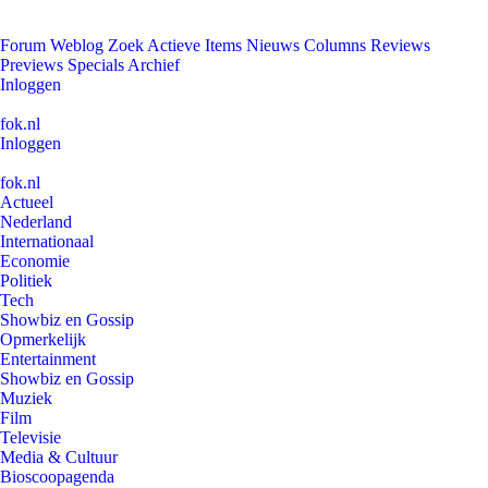
Forum
Weblog
Zoek
Actieve Items
Nieuws
Columns
Reviews
Previews
Specials
Archief
Inloggen
fok.nl
Inloggen
fok.nl
Actueel
Nederland
Internationaal
Economie
Politiek
Tech
Showbiz en Gossip
Opmerkelijk
Entertainment
Showbiz en Gossip
Muziek
Film
Televisie
Media & Cultuur
Bioscoopagenda