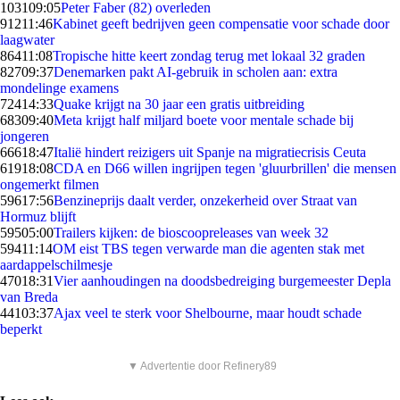
1031
09:05
Peter Faber (82) overleden
912
11:46
Kabinet geeft bedrijven geen compensatie voor schade door
laagwater
864
11:08
Tropische hitte keert zondag terug met lokaal 32 graden
827
09:37
Denemarken pakt AI-gebruik in scholen aan: extra
mondelinge examens
724
14:33
Quake krijgt na 30 jaar een gratis uitbreiding
683
09:40
Meta krijgt half miljard boete voor mentale schade bij
jongeren
666
18:47
Italië hindert reizigers uit Spanje na migratiecrisis Ceuta
619
18:08
CDA en D66 willen ingrijpen tegen 'gluurbrillen' die mensen
ongemerkt filmen
596
17:56
Benzineprijs daalt verder, onzekerheid over Straat van
Hormuz blijft
595
05:00
Trailers kijken: de bioscoopreleases van week 32
594
11:14
OM eist TBS tegen verwarde man die agenten stak met
aardappelschilmesje
470
18:31
Vier aanhoudingen na doodsbedreiging burgemeester Depla
van Breda
441
03:37
Ajax veel te sterk voor Shelbourne, maar houdt schade
beperkt
▼ Advertentie door Refinery89