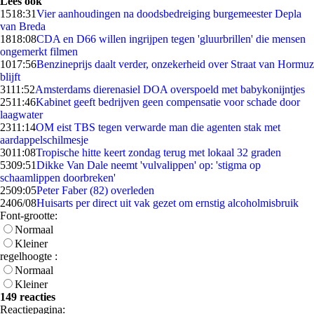
Lees ook
15
18:31
Vier aanhoudingen na doodsbedreiging burgemeester Depla
van Breda
18
18:08
CDA en D66 willen ingrijpen tegen 'gluurbrillen' die mensen
ongemerkt filmen
10
17:56
Benzineprijs daalt verder, onzekerheid over Straat van Hormuz
blijft
31
11:52
Amsterdams dierenasiel DOA overspoeld met babykonijntjes
25
11:46
Kabinet geeft bedrijven geen compensatie voor schade door
laagwater
23
11:14
OM eist TBS tegen verwarde man die agenten stak met
aardappelschilmesje
30
11:08
Tropische hitte keert zondag terug met lokaal 32 graden
53
09:51
Dikke Van Dale neemt 'vulvalippen' op: 'stigma op
schaamlippen doorbreken'
25
09:05
Peter Faber (82) overleden
24
06/08
Huisarts per direct uit vak gezet om ernstig alcoholmisbruik
Font-grootte:
Normaal
Kleiner
regelhoogte :
Normaal
Kleiner
149 reacties
Reactiepagina: