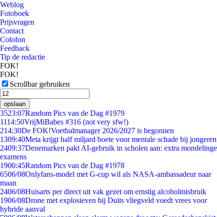
Weblog
Fotoboek
Prijsvragen
Contact
Colofon
Feedback
Tip de redactie
FOK!
FOK!
Scrollbar gebruiken
opslaan
35
23:07
Random Pics van de Dag #1979
11
14:50
VrijMiBabes #316 (not very sfw!)
2
14:30
De FOK!Voetbalmanager 2026/2027 is begonnen
13
09:40
Meta krijgt half miljard boete voor mentale schade bij jongeren
24
09:37
Denemarken pakt AI-gebruik in scholen aan: extra mondelinge
examens
19
00:45
Random Pics van de Dag #1978
65
06/08
Onlyfans-model met G-cup wil als NASA-ambassadeur naar
maan
24
06/08
Huisarts per direct uit vak gezet om ernstig alcoholmisbruik
19
06/08
Drone met explosieven bij Duits vliegveld voedt vrees voor
hybride aanval