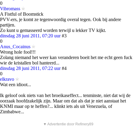
0
Vibromass
A Fistful of Boomstick
PVV-ers, je komt ze tegenwoordig overal tegen. Ook bij andere
partijen.
Zo kunt u gemasseerd worden terwijl u lekker TV kijkt.
dinsdag 28 juni 2011, 07:20 uur
#3
0
Anus_Cocainus
Wrong hole fool!!!
Zolang niemand het weer kan veranderen boeit het me echt geen fuck
wie de kristallen bol hanteerd...
dinsdag 28 juni 2011, 07:22 uur
#4
0
elkravo
Wat een idioot...
Ik geloof ook niets van het broeikaseffect... tenminste, niet dat wij de
oorzaak hoofdzakelijk zijn. Maar om dat als dat je niet aanstaat het
KNMI maar op te heffen?... klinkt iets als uit Venezuela, of
Zimbabwe...
▼ Advertentie door Refinery89