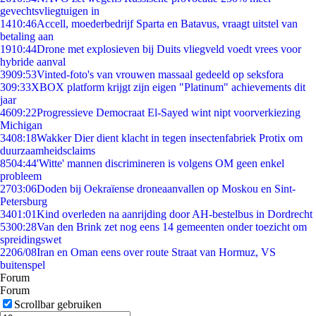
gevechtsvliegtuigen in
14
10:46
Accell, moederbedrijf Sparta en Batavus, vraagt uitstel van
betaling aan
19
10:44
Drone met explosieven bij Duits vliegveld voedt vrees voor
hybride aanval
39
09:53
Vinted-foto's van vrouwen massaal gedeeld op seksfora
3
09:33
XBOX platform krijgt zijn eigen "Platinum" achievements dit
jaar
46
09:22
Progressieve Democraat El-Sayed wint nipt voorverkiezing
Michigan
34
08:18
Wakker Dier dient klacht in tegen insectenfabriek Protix om
duurzaamheidsclaims
85
04:44
'Witte' mannen discrimineren is volgens OM geen enkel
probleem
27
03:06
Doden bij Oekraïense droneaanvallen op Moskou en Sint-
Petersburg
34
01:01
Kind overleden na aanrijding door AH-bestelbus in Dordrecht
53
00:28
Van den Brink zet nog eens 14 gemeenten onder toezicht om
spreidingswet
22
06/08
Iran en Oman eens over route Straat van Hormuz, VS
buitenspel
Forum
Forum
Scrollbar gebruiken