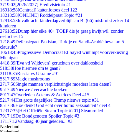
37
19:02
[2026/2027] Eredivisietoto #1
169
18:58
[Centraal] kattenfotoos deel 122
182
18:58
[ONLINE] Roddelpraat Topic #21
129
18:53
Invalkracht kinderdagverblijf Jan B. (66) misbruikt zeker 14
kinderen
276
18:52
Dump hier elke 40+ TOEP die je graag kwijt wil, zonder
restricties 15
12
18:49
Defensiepact Pakistan, Turkije en Saudi-Arabië bevat art.5
clausule?
106
18:45
Progressieve Democraat El-Sayed wint nipt voorverkiezing
Michigan
44
18:39
[Eva vd Wijdeven] geruchten over dakloosheid
5
18:38
Hoe hiermee om te gaan?
211
18:35
Russia vs Ukraine #91
55
17:59
Magic mushrooms
27
17:56
Single mannen verplichtsingle moeders laten daten?
95
17:49
Nieuwe / verwachte boeken
89
17:47
Overleden Acteurs & Actrices Deel #15
52
17:44
Het grote dagelijkse Trump nieuws topic #31
85
17:36
Hoe denkt God echt over homo-seksualiteit? deel 4
123
17:35
[Het Officiële Steam Topic #201] Steamrolled
79
17:19
De Bondgenoten Spoiler Topic #3
171
17:12
Vandaag 40 jaar geleden... #3
Nederland
Nederland