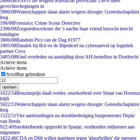
26
06/08
NAVO zet wegens Russische provocatie 250% meer
gevechtsvliegtuigen in
59
06/08
Waterschappen slaan alarm wegens droogte: Gereedschapskist
leeg
1
06/08
Forensics: Crime Scene Detective
23
06/08
Zorgmedewerkster die 's nachts haar vriend bezocht terecht
ontslagen
38
06/08
Random Pics van de Dag #1977
18
05/08
Datalek bij Bol en de Bijenkorf na cyberaanval op logistiek
partner Ceva
34
05/08
Kind overleden na aanrijding door AH-bestelbus in Dordrecht
Actieve items
Actieve items
Scrollbar gebruiken
opslaan
10
22:54
Benzineprijs daalt verder, onzekerheid over Straat van Hormuz
blijft
59
22:53
Waterschappen slaan alarm wegens droogte: Gereedschapskist
leeg
15
22:51
Vier aanhoudingen na doodsbedreiging burgemeester Depla
van Breda
9
22:49
Smokkelbende opgerold in Spanje, verdienden miljoenen aan
migranten
18
22:46
CDA en D66 willen ingrijpen tegen 'gluurbrillen' die mensen