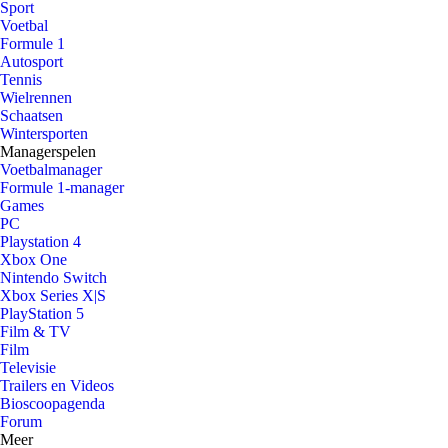
Sport
Voetbal
Formule 1
Autosport
Tennis
Wielrennen
Schaatsen
Wintersporten
Managerspelen
Voetbalmanager
Formule 1-manager
Games
PC
Playstation 4
Xbox One
Nintendo Switch
Xbox Series X|S
PlayStation 5
Film & TV
Film
Televisie
Trailers en Videos
Bioscoopagenda
Forum
Meer