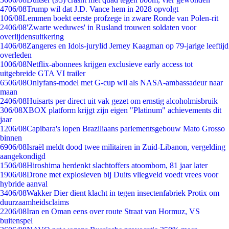
47
06/08
Trump wil dat J.D. Vance hem in 2028 opvolgt
1
06/08
Lemmen boekt eerste profzege in zware Ronde van Polen-rit
24
06/08
'Zwarte weduwes' in Rusland trouwen soldaten voor
overlijdensuitkering
14
06/08
Zangeres en Idols-jurylid Jerney Kaagman op 79-jarige leeftijd
overleden
10
06/08
Netflix-abonnees krijgen exclusieve early access tot
uitgebreide GTA VI trailer
65
06/08
Onlyfans-model met G-cup wil als NASA-ambassadeur naar
maan
24
06/08
Huisarts per direct uit vak gezet om ernstig alcoholmisbruik
3
06/08
XBOX platform krijgt zijn eigen "Platinum" achievements dit
jaar
12
06/08
Capibara's lopen Braziliaans parlementsgebouw Mato Grosso
binnen
69
06/08
Israël meldt dood twee militairen in Zuid-Libanon, vergelding
aangekondigd
15
06/08
Hiroshima herdenkt slachtoffers atoombom, 81 jaar later
19
06/08
Drone met explosieven bij Duits vliegveld voedt vrees voor
hybride aanval
34
06/08
Wakker Dier dient klacht in tegen insectenfabriek Protix om
duurzaamheidsclaims
22
06/08
Iran en Oman eens over route Straat van Hormuz, VS
buitenspel