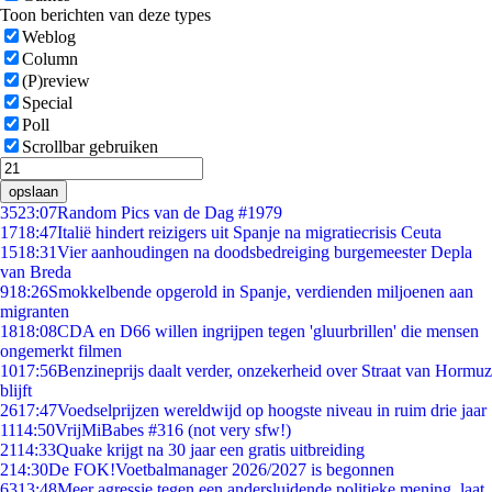
Toon berichten van deze types
Weblog
Column
(P)review
Special
Poll
Scrollbar gebruiken
opslaan
35
23:07
Random Pics van de Dag #1979
17
18:47
Italië hindert reizigers uit Spanje na migratiecrisis Ceuta
15
18:31
Vier aanhoudingen na doodsbedreiging burgemeester Depla
van Breda
9
18:26
Smokkelbende opgerold in Spanje, verdienden miljoenen aan
migranten
18
18:08
CDA en D66 willen ingrijpen tegen 'gluurbrillen' die mensen
ongemerkt filmen
10
17:56
Benzineprijs daalt verder, onzekerheid over Straat van Hormuz
blijft
26
17:47
Voedselprijzen wereldwijd op hoogste niveau in ruim drie jaar
11
14:50
VrijMiBabes #316 (not very sfw!)
21
14:33
Quake krijgt na 30 jaar een gratis uitbreiding
2
14:30
De FOK!Voetbalmanager 2026/2027 is begonnen
63
13:48
Meer agressie tegen een andersluidende politieke mening, laat