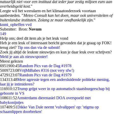
natuurlijk niet voor een instituut dat ieder jaar zestig miljoen euro aan
overheidsgeld kost.
"
Leegte wil het weeralarm en het klimaatonderzoek voortaan
aanbesteden. "
Meteo Consult kan het doen, maar ook universiteiten of
buitenlandse instituten. Zolang ze maar onafhankelijk zijn.
"
knmi_opheffen
vvd
Submitter:
Bron:
Novum
149
Help ons; deel dit item als je het leuk vond
Heb je een leuk of interessant bericht gevonden dat je graag op FOK!
terug ziet?
Tip ons dan via de submit!
Zoek jij altijd de leukste nieuwtjes en kun je daar leuk over schrijven?
Meld je aan als nieuwsposter!
Meest gelezen
69519
00:45
Random Pics van de Dag #1978
50097
23:08
VrijMiBabes #316 (not very sfw!)
47291
23:07
Random Pics van de Dag #1979
1343
13:48
Meer agressie tegen een andersluidende politieke mening,
laat jij je intimideren?
1169
10:12
Trump grijpt weer in op automatisch staatsburgerschap bij
geboorte in VS
1086
11:52
Amsterdams dierenasiel DOA overspoeld met
babykonijntjes
1074
09:51
Dikke Van Dale neemt 'vulvalippen' op: 'stigma op
schaamlippen doorbreken'