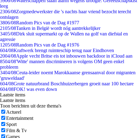
59
06/08
Waterschappen slaan alarm wegens droogte: Gereedschapskist
leeg
23
06/08
Zorgmedewerkster die 's nachts haar vriend bezocht terecht
ontslagen
38
06/08
Random Pics van de Dag #1977
21
05/08
Tanken in België wordt nóg aantrekkelijker
34
05/08
Dirk sluit supermarkt op de Wallen na golf van diefstal en
agressie
12
05/08
Random Pics van de Dag #1976
6
04/08
Kraftwerk brengt ruimteschip terug naar Eindhoven
20
04/08
Apple vecht Britse eis tot inbouwen backdoor in iCloud aan
85
04/08
'Witte' mannen discrimineren is volgens OM geen enkel
probleem
34
04/08
Ceuta-leider noemt Marokkaanse grensaanval door migranten
'gruweldaad'
6
04/08
Grote natuurbrand Boschhuizerbergen groeit naar 100 hectare
6
04/08
FOK! was even down
Laatste items
Laatste items
Toon berichten uit deze thema's
Actueel
Entertainment
Sport
Film & Tv
Games