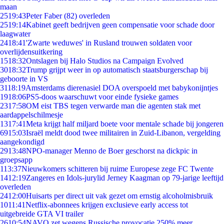
maan
25
19:43
Peter Faber (82) overleden
25
19:14
Kabinet geeft bedrijven geen compensatie voor schade door
laagwater
24
18:41
'Zwarte weduwes' in Rusland trouwen soldaten voor
overlijdensuitkering
15
18:32
Ontslagen bij Halo Studios na Campaign Evolved
30
18:32
Trump grijpt weer in op automatisch staatsburgerschap bij
geboorte in VS
31
18:19
Amsterdams dierenasiel DOA overspoeld met babykonijntjes
19
18:06
PS5-doos waarschuwt voor einde fysieke games
23
17:58
OM eist TBS tegen verwarde man die agenten stak met
aardappelschilmesje
13
17:41
Meta krijgt half miljard boete voor mentale schade bij jongeren
69
15:03
Israël meldt dood twee militairen in Zuid-Libanon, vergelding
aangekondigd
29
13:48
NPO-manager Menno de Boer geschorst na dickpic in
groepsapp
1
13:37
Nieuwkomers schitteren bij ruime Europese zege FC Twente
14
12:19
Zangeres en Idols-jurylid Jerney Kaagman op 79-jarige leeftijd
overleden
24
12:00
Huisarts per direct uit vak gezet om ernstig alcoholmisbruik
10
11:41
Netflix-abonnees krijgen exclusieve early access tot
uitgebreide GTA VI trailer
26
10:54
NAVO zet wegens Russische provocatie 250% meer