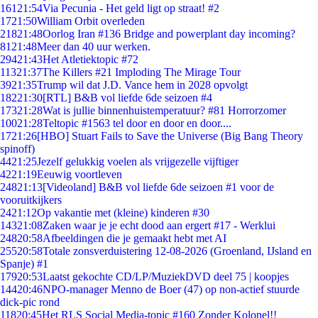
161
21:54
Via Pecunia - Het geld ligt op straat! #2
17
21:50
William Orbit overleden
218
21:48
Oorlog Iran #136 Bridge and powerplant day incoming?
81
21:48
Meer dan 40 uur werken.
294
21:43
Het Atletiektopic #72
113
21:37
The Killers #21 Imploding The Mirage Tour
39
21:35
Trump wil dat J.D. Vance hem in 2028 opvolgt
182
21:30
[RTL] B&B vol liefde 6de seizoen #4
173
21:28
Wat is jullie binnenhuistemperatuur? #81 Horrorzomer
100
21:28
Teltopic #1563 tel door en door en door....
17
21:26
[HBO] Stuart Fails to Save the Universe (Big Bang Theory
spinoff)
44
21:25
Jezelf gelukkig voelen als vrijgezelle vijftiger
42
21:19
Eeuwig voortleven
248
21:13
[Videoland] B&B vol liefde 6de seizoen #1 voor de
vooruitkijkers
24
21:12
Op vakantie met (kleine) kinderen #30
143
21:08
Zaken waar je je echt dood aan ergert #17 - Werklui
248
20:58
Afbeeldingen die je gemaakt hebt met AI
255
20:58
Totale zonsverduistering 12-08-2026 (Groenland, IJsland en
Spanje) #1
179
20:53
Laatst gekochte CD/LP/MuziekDVD deel 75 | koopjes
144
20:46
NPO-manager Menno de Boer (47) op non-actief stuurde
dick-pic rond
118
20:45
Het RLS Social Media-topic #160 Zonder Kolonel!!