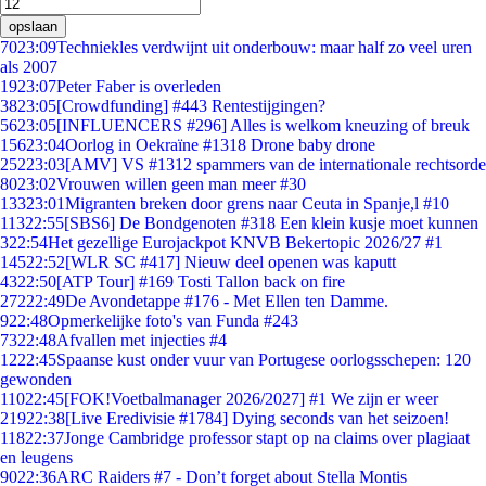
opslaan
70
23:09
Techniekles verdwijnt uit onderbouw: maar half zo veel uren
als 2007
19
23:07
Peter Faber is overleden
38
23:05
[Crowdfunding] #443 Rentestijgingen?
56
23:05
[INFLUENCERS #296] Alles is welkom kneuzing of breuk
156
23:04
Oorlog in Oekraïne #1318 Drone baby drone
252
23:03
[AMV] VS #1312 spammers van de internationale rechtsorde
80
23:02
Vrouwen willen geen man meer #30
133
23:01
Migranten breken door grens naar Ceuta in Spanje,l #10
113
22:55
[SBS6] De Bondgenoten #318 Een klein kusje moet kunnen
3
22:54
Het gezellige Eurojackpot KNVB Bekertopic 2026/27 #1
145
22:52
[WLR SC #417] Nieuw deel openen was kaputt
43
22:50
[ATP Tour] #169 Tosti Tallon back on fire
272
22:49
De Avondetappe #176 - Met Ellen ten Damme.
9
22:48
Opmerkelijke foto's van Funda #243
73
22:48
Afvallen met injecties #4
12
22:45
Spaanse kust onder vuur van Portugese oorlogsschepen: 120
gewonden
110
22:45
[FOK!Voetbalmanager 2026/2027] #1 We zijn er weer
219
22:38
[Live Eredivisie #1784] Dying seconds van het seizoen!
118
22:37
Jonge Cambridge professor stapt op na claims over plagiaat
en leugens
90
22:36
ARC Raiders #7 - Don’t forget about Stella Montis