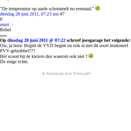
"De temperatuur op aarde schommelt nu eenmaal."
dinsdag 28 juni 2011, 07:23 uur
#7
0
asusi
Rebel
quote:
Op
dinsdag 28 juni 2011 @ 07:22
schreef joesgarage het volgende:
Ow, ja hoor. Begint de VVD begint nu ook al met dit soort irrationeel
PVV-gebrabbel???
Het scoort bij de kiezers dus waarom ook niet ?
De enige echte.
▼ Advertentie door Refinery89