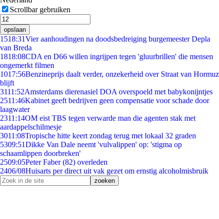
Scrollbar gebruiken
opslaan
15
18:31
Vier aanhoudingen na doodsbedreiging burgemeester Depla
van Breda
18
18:08
CDA en D66 willen ingrijpen tegen 'gluurbrillen' die mensen
ongemerkt filmen
10
17:56
Benzineprijs daalt verder, onzekerheid over Straat van Hormuz
blijft
31
11:52
Amsterdams dierenasiel DOA overspoeld met babykonijntjes
25
11:46
Kabinet geeft bedrijven geen compensatie voor schade door
laagwater
23
11:14
OM eist TBS tegen verwarde man die agenten stak met
aardappelschilmesje
30
11:08
Tropische hitte keert zondag terug met lokaal 32 graden
53
09:51
Dikke Van Dale neemt 'vulvalippen' op: 'stigma op
schaamlippen doorbreken'
25
09:05
Peter Faber (82) overleden
24
06/08
Huisarts per direct uit vak gezet om ernstig alcoholmisbruik