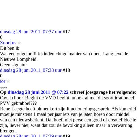
dinsdag 28 juni 2011, 07:37 uur
#17
0
Znorkus
Dit ben ik
Wat een ongelooflijk kinderachtige manier van doen. Lang leve de
Nieuwe Lompheid.
Geen signatur
dinsdag 28 juni 2011, 07:38 uur
#18
0
ior
quote:
Op
dinsdag 28 juni 2011 @ 07:22
schreef joesgarage het volgende:
Ow, ja hoor. Begint de VVD begint nu ook al met dit soort irrationeel
PVV-gebrabbel???
Rene Leegte heeft binnenkort zijn functioneringsgesprek. Als kamerlid
moet je minstens 1 maal per jaar iets van je laten horen door middel
van een nieuwsbericht. Dat hoeft niet perse een goed of creatief idee te
zijn, liever niet, want dat zou de bevolking alleen maar in verwarring
brengen.
dinsdag 28 juni 2011, 07:39 uur
#19