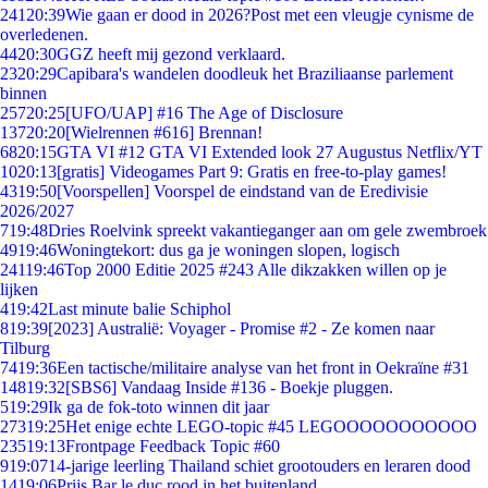
241
20:39
Wie gaan er dood in 2026?Post met een vleugje cynisme de
overledenen.
44
20:30
GGZ heeft mij gezond verklaard.
23
20:29
Capibara's wandelen doodleuk het Braziliaanse parlement
binnen
257
20:25
[UFO/UAP] #16 The Age of Disclosure
137
20:20
[Wielrennen #616] Brennan!
68
20:15
GTA VI #12 GTA VI Extended look 27 Augustus Netflix/YT
10
20:13
[gratis] Videogames Part 9: Gratis en free-to-play games!
43
19:50
[Voorspellen] Voorspel de eindstand van de Eredivisie
2026/2027
7
19:48
Dries Roelvink spreekt vakantieganger aan om gele zwembroek
49
19:46
Woningtekort: dus ga je woningen slopen, logisch
241
19:46
Top 2000 Editie 2025 #243 Alle dikzakken willen op je
lijken
4
19:42
Last minute balie Schiphol
8
19:39
[2023] Australië: Voyager - Promise #2 - Ze komen naar
Tilburg
74
19:36
Een tactische/militaire analyse van het front in Oekraïne #31
148
19:32
[SBS6] Vandaag Inside #136 - Boekje pluggen.
5
19:29
Ik ga de fok-toto winnen dit jaar
273
19:25
Het enige echte LEGO-topic #45 LEGOOOOOOOOOOO
235
19:13
Frontpage Feedback Topic #60
9
19:07
14-jarige leerling Thailand schiet grootouders en leraren dood
14
19:06
Prijs Bar le duc rood in het buitenland