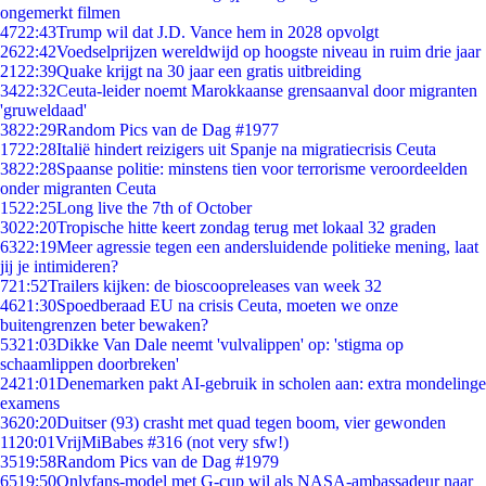
ongemerkt filmen
47
22:43
Trump wil dat J.D. Vance hem in 2028 opvolgt
26
22:42
Voedselprijzen wereldwijd op hoogste niveau in ruim drie jaar
21
22:39
Quake krijgt na 30 jaar een gratis uitbreiding
34
22:32
Ceuta-leider noemt Marokkaanse grensaanval door migranten
'gruweldaad'
38
22:29
Random Pics van de Dag #1977
17
22:28
Italië hindert reizigers uit Spanje na migratiecrisis Ceuta
38
22:28
Spaanse politie: minstens tien voor terrorisme veroordeelden
onder migranten Ceuta
15
22:25
Long live the 7th of October
30
22:20
Tropische hitte keert zondag terug met lokaal 32 graden
63
22:19
Meer agressie tegen een andersluidende politieke mening, laat
jij je intimideren?
7
21:52
Trailers kijken: de bioscoopreleases van week 32
46
21:30
Spoedberaad EU na crisis Ceuta, moeten we onze
buitengrenzen beter bewaken?
53
21:03
Dikke Van Dale neemt 'vulvalippen' op: 'stigma op
schaamlippen doorbreken'
24
21:01
Denemarken pakt AI-gebruik in scholen aan: extra mondelinge
examens
36
20:20
Duitser (93) crasht met quad tegen boom, vier gewonden
11
20:01
VrijMiBabes #316 (not very sfw!)
35
19:58
Random Pics van de Dag #1979
65
19:50
Onlyfans-model met G-cup wil als NASA-ambassadeur naar