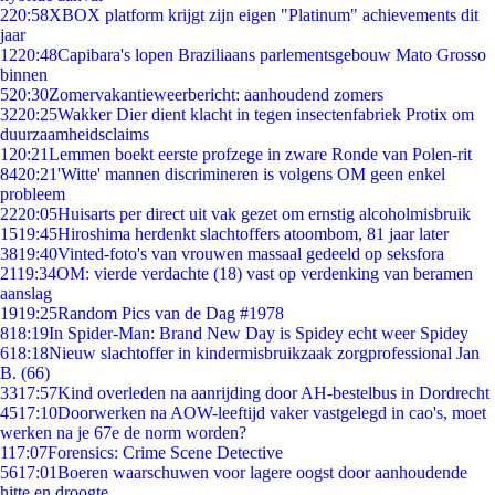
2
20:58
XBOX platform krijgt zijn eigen "Platinum" achievements dit
jaar
12
20:48
Capibara's lopen Braziliaans parlementsgebouw Mato Grosso
binnen
5
20:30
Zomervakantieweerbericht: aanhoudend zomers
32
20:25
Wakker Dier dient klacht in tegen insectenfabriek Protix om
duurzaamheidsclaims
1
20:21
Lemmen boekt eerste profzege in zware Ronde van Polen-rit
84
20:21
'Witte' mannen discrimineren is volgens OM geen enkel
probleem
22
20:05
Huisarts per direct uit vak gezet om ernstig alcoholmisbruik
15
19:45
Hiroshima herdenkt slachtoffers atoombom, 81 jaar later
38
19:40
Vinted-foto's van vrouwen massaal gedeeld op seksfora
21
19:34
OM: vierde verdachte (18) vast op verdenking van beramen
aanslag
19
19:25
Random Pics van de Dag #1978
8
18:19
In Spider-Man: Brand New Day is Spidey echt weer Spidey
6
18:18
Nieuw slachtoffer in kindermisbruikzaak zorgprofessional Jan
B. (66)
33
17:57
Kind overleden na aanrijding door AH-bestelbus in Dordrecht
45
17:10
Doorwerken na AOW-leeftijd vaker vastgelegd in cao's, moet
werken na je 67e de norm worden?
1
17:07
Forensics: Crime Scene Detective
56
17:01
Boeren waarschuwen voor lagere oogst door aanhoudende
hitte en droogte