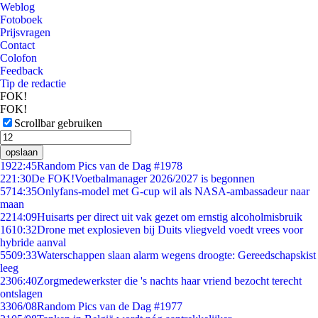
Weblog
Fotoboek
Prijsvragen
Contact
Colofon
Feedback
Tip de redactie
FOK!
FOK!
Scrollbar gebruiken
opslaan
19
22:45
Random Pics van de Dag #1978
2
21:30
De FOK!Voetbalmanager 2026/2027 is begonnen
57
14:35
Onlyfans-model met G-cup wil als NASA-ambassadeur naar
maan
22
14:09
Huisarts per direct uit vak gezet om ernstig alcoholmisbruik
16
10:32
Drone met explosieven bij Duits vliegveld voedt vrees voor
hybride aanval
55
09:33
Waterschappen slaan alarm wegens droogte: Gereedschapskist
leeg
23
06:40
Zorgmedewerkster die 's nachts haar vriend bezocht terecht
ontslagen
33
06/08
Random Pics van de Dag #1977