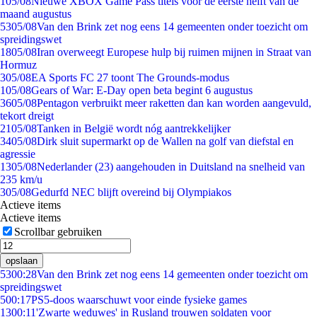
1
05/08
Nieuwe XBOX Game Pass titels voor de eerste helft van de
maand augustus
53
05/08
Van den Brink zet nog eens 14 gemeenten onder toezicht om
spreidingswet
18
05/08
Iran overweegt Europese hulp bij ruimen mijnen in Straat van
Hormuz
3
05/08
EA Sports FC 27 toont The Grounds-modus
1
05/08
Gears of War: E-Day open beta begint 6 augustus
36
05/08
Pentagon verbruikt meer raketten dan kan worden aangevuld,
tekort dreigt
21
05/08
Tanken in België wordt nóg aantrekkelijker
34
05/08
Dirk sluit supermarkt op de Wallen na golf van diefstal en
agressie
13
05/08
Nederlander (23) aangehouden in Duitsland na snelheid van
235 km/u
3
05/08
Gedurfd NEC blijft overeind bij Olympiakos
Actieve items
Actieve items
Scrollbar gebruiken
opslaan
53
00:28
Van den Brink zet nog eens 14 gemeenten onder toezicht om
spreidingswet
5
00:17
PS5-doos waarschuwt voor einde fysieke games
13
00:11
'Zwarte weduwes' in Rusland trouwen soldaten voor