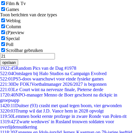
Film & Tv
Games
Toon berichten van deze types
Weblog
Column
(P)review
Special
Poll
Scrollbar gebruiken
opslaan
19
22:45
Random Pics van de Dag #1978
5
22:04
Ontslagen bij Halo Studios na Campaign Evolved
5
22:01
PS5-doos waarschuwt voor einde fysieke games
2
21:30
De FOK!Voetbalmanager 2026/2027 is begonnen
2
21:03
Le Court wint na nerveuze finale, Pieterse derde
17
20:40
NPO-manager Menno de Boer geschorst na dickpic in
groepsapp
14
20:11
Duitser (93) crasht met quad tegen boom, vier gewonden
32
20:03
Trump wil dat J.D. Vance hem in 2028 opvolgt
1
19:50
Lemmen boekt eerste profzege in zware Ronde van Polen-rit
13
19:42
'Zwarte weduwes' in Rusland trouwen soldaten voor
overlijdensuitkering
11
18:20
Zangeres en Idols-jurylid Jerney Kaagman op 79-jarige leeftijd