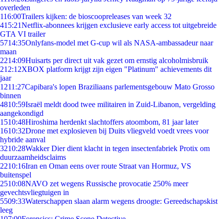
overleden
1
16:00
Trailers kijken: de bioscoopreleases van week 32
4
15:21
Netflix-abonnees krijgen exclusieve early access tot uitgebreide
GTA VI trailer
57
14:35
Onlyfans-model met G-cup wil als NASA-ambassadeur naar
maan
22
14:09
Huisarts per direct uit vak gezet om ernstig alcoholmisbruik
2
12:12
XBOX platform krijgt zijn eigen "Platinum" achievements dit
jaar
12
11:27
Capibara's lopen Braziliaans parlementsgebouw Mato Grosso
binnen
48
10:59
Israël meldt dood twee militairen in Zuid-Libanon, vergelding
aangekondigd
15
10:48
Hiroshima herdenkt slachtoffers atoombom, 81 jaar later
16
10:32
Drone met explosieven bij Duits vliegveld voedt vrees voor
hybride aanval
32
10:28
Wakker Dier dient klacht in tegen insectenfabriek Protix om
duurzaamheidsclaims
22
10:16
Iran en Oman eens over route Straat van Hormuz, VS
buitenspel
25
10:08
NAVO zet wegens Russische provocatie 250% meer
gevechtsvliegtuigen in
55
09:33
Waterschappen slaan alarm wegens droogte: Gereedschapskist
leeg
1
07:00
Forensics: Crime Scene Detective