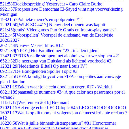
5
21:58
[Boekbespreking] Yesteryear - Caro Claire Burke
99
21:57
Progressieve Democraat El-Sayed wint nipt voorverkiezing
Michigan
193
21:57
Politieke meme's en spotprenten #11
129
21:50
[WLR SC #417] Nieuw deel openen was kaputt
8
21:45
[gratis] Videogames Part 9: Gratis en free-to-play games!
32
21:45
[Voorspellen] Voorspel de eindstand van de Eredivisie
2026/2027
20
21:44
Nieuwe Marvel films. #12
99
21:39
[NPO1] Het Familiediner #23 - te allen tijden
134
21:33
FOK!ers die stoppen met alcohol - waar we stoppen #21
65
21:32
De neergang van Duitsland als lichtend voorbeeld #3
123
21:29
[Nederlands Elftal] Op naar Louis IV?
69
21:27
De Bondgenoten Spoiler Topic #3
83
21:25
UEFA kondigt boycot van FIFA-competities aan vanwege
plan Infantino
140
21:19
Zaken waar je je echt dood aan ergert #17 - Werklui
68
21:18
Spaanstalige nummers #34 A que calor nos pasaremos por el
verano?
111
21:17
[Wielrennen #616] Brennan!
270
21:15
Het enige echte LEGO-topic #45 LEGOOOOOOOOOOO
169
21:13
Wat is op dit moment volgens jou de meest irritante reclame?
#12
162
20:58
Wat is jullie binnenhuistemperatuur? #81 Horrorzomer
60
20:54
Lisa (38) vermoord in Griekenland door Afghaanse