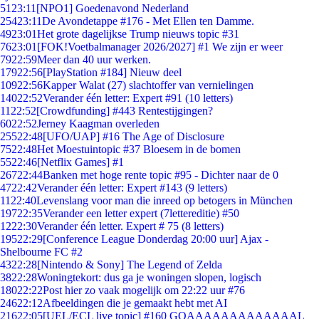
51
23:11
[NPO1] Goedenavond Nederland
254
23:11
De Avondetappe #176 - Met Ellen ten Damme.
49
23:01
Het grote dagelijkse Trump nieuws topic #31
76
23:01
[FOK!Voetbalmanager 2026/2027] #1 We zijn er weer
79
22:59
Meer dan 40 uur werken.
179
22:56
[PlayStation #184] Nieuw deel
109
22:56
Kapper Walat (27) slachtoffer van vernielingen
140
22:52
Verander één letter: Expert #91 (10 letters)
11
22:52
[Crowdfunding] #443 Rentestijgingen?
60
22:52
Jerney Kaagman overleden
255
22:48
[UFO/UAP] #16 The Age of Disclosure
75
22:48
Het Moestuintopic #37 Bloesem in de bomen
55
22:46
[Netflix Games] #1
267
22:44
Banken met hoge rente topic #95 - Dichter naar de 0
47
22:42
Verander één letter: Expert #143 (9 letters)
11
22:40
Levenslang voor man die inreed op betogers in München
197
22:35
Verander een letter expert (7lettereditie) #50
12
22:30
Verander één letter. Expert # 75 (8 letters)
195
22:29
[Conference League Donderdag 20:00 uur] Ajax -
Shelbourne FC #2
43
22:28
[Nintendo & Sony] The Legend of Zelda
38
22:28
Woningtekort: dus ga je woningen slopen, logisch
180
22:22
Post hier zo vaak mogelijk om 22:22 uur #76
246
22:12
Afbeeldingen die je gemaakt hebt met AI
216
22:05
[UEL/ECL live topic] #160 GOAAAAAAAAAAAAAL