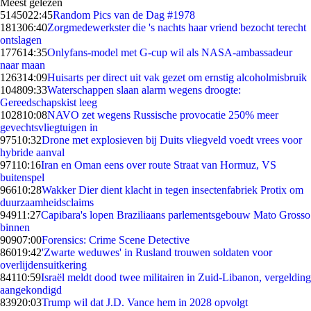
Meest gelezen
51450
22:45
Random Pics van de Dag #1978
1813
06:40
Zorgmedewerkster die 's nachts haar vriend bezocht terecht
ontslagen
1776
14:35
Onlyfans-model met G-cup wil als NASA-ambassadeur
naar maan
1263
14:09
Huisarts per direct uit vak gezet om ernstig alcoholmisbruik
1048
09:33
Waterschappen slaan alarm wegens droogte:
Gereedschapskist leeg
1028
10:08
NAVO zet wegens Russische provocatie 250% meer
gevechtsvliegtuigen in
975
10:32
Drone met explosieven bij Duits vliegveld voedt vrees voor
hybride aanval
971
10:16
Iran en Oman eens over route Straat van Hormuz, VS
buitenspel
966
10:28
Wakker Dier dient klacht in tegen insectenfabriek Protix om
duurzaamheidsclaims
949
11:27
Capibara's lopen Braziliaans parlementsgebouw Mato Grosso
binnen
909
07:00
Forensics: Crime Scene Detective
860
19:42
'Zwarte weduwes' in Rusland trouwen soldaten voor
overlijdensuitkering
841
10:59
Israël meldt dood twee militairen in Zuid-Libanon, vergelding
aangekondigd
839
20:03
Trump wil dat J.D. Vance hem in 2028 opvolgt