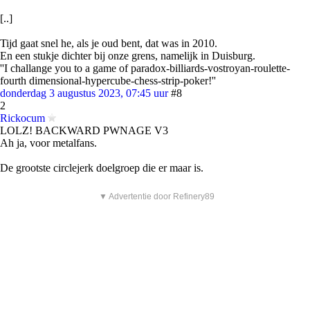
[..]
Tijd gaat snel he, als je oud bent, dat was in 2010.
En een stukje dichter bij onze grens, namelijk in Duisburg.
''I challange you to a game of paradox-billiards-vostroyan-roulette-
fourth dimensional-hypercube-chess-strip-poker!''
donderdag 3 augustus 2023, 07:45 uur
#8
2
Rickocum
LOLZ! BACKWARD PWNAGE V3
Ah ja, voor metalfans.
De grootste circlejerk doelgroep die er maar is.
▼ Advertentie door Refinery89