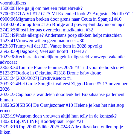
vooruitkijkers
15
00:08
Hoe ga jij om met een relatiebreuk?
37
00:07
GTA VI #12 GTA VI Extended look 27 Augustus Netflix/YT
69
00:06
Migranten breken door grens naar Ceuta in Spanje,l #10
185
00:05
Oorlog Iran #136 Bridge and powerplant day incoming?
274
23:56
Post hier pas overleden muzikanten #32
17
23:49
Pinda-allergie? Andermans poep slikken helpt misschien
15
23:41
Vrouwen willen geen man meer #30
5
23:39
Trump wil dat J.D. Vance hem in 2028 opvolgt
259
23:39
[Dagboek] Veel aan hoofd - Deel 27
10
23:38
Rechtszaak dodelijk ongeluk uitgesteld vanwege vakantie
advocaat
236
23:34
Tour de France femmes 2026 #3 Tijd voor de borstcrawl
51
23:27
Oorlog in Oekraïne #1318 Drone baby drone
25
23:24
[2026/2027] Eredivisietoto #1
203
23:24
Het Grote Songfestivalfeest Ziggo Dome #5 13 november
2026
20
23:23
Capibara's wandelen doodleuk het Braziliaanse parlement
binnen
188
23:20
[SBS6] De Oranjezomer #10 Helene je kan het niet stop
ermee
18
23:19
Waarom doen vrouwen altijd hun telly in de kontzak?
180
23:16
[ONLINE] Roddelpraat Topic #21
233
23:16
Top 2000 Editie 2025 #243 Alle dikzakken willen op je
lijken