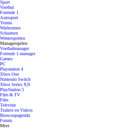
Sport
Voetbal
Formule 1
Autosport
Tennis
Wielrennen
Schaatsen
Wintersporten
Managerspelen
Voetbalmanager
Formule 1-manager
Games
PC
Playstation 4
Xbox One
Nintendo Switch
Xbox Series X|S
PlayStation 5
Film & TV
Film
Televisie
Trailers en Videos
Bioscoopagenda
Forum
Meer