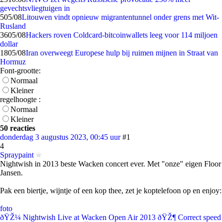
gevechtsvliegtuigen in
5
05/08
Litouwen vindt opnieuw migrantentunnel onder grens met Wit-
Rusland
36
05/08
Hackers roven Coldcard-bitcoinwallets leeg voor 114 miljoen
dollar
18
05/08
Iran overweegt Europese hulp bij ruimen mijnen in Straat van
Hormuz
Font-grootte:
Normaal
Kleiner
regelhoogte :
Normaal
Kleiner
50 reacties
donderdag 3 augustus 2023, 00:45 uur
#1
4
Spraypaint
Nightwish in 2013 beste Wacken concert ever. Met "onze" eigen Floor
Jansen.
Pak een biertje, wijntje of een kop thee, zet je koptelefoon op en enjoy:
foto
ðŸŽ¼ Nightwish Live at Wacken Open Air 2013 ðŸŽ¶ Correct speed