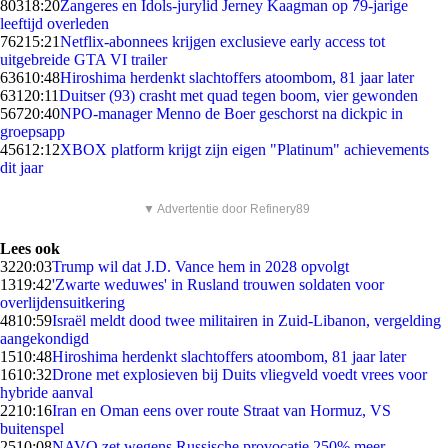
803
18:20
Zangeres en Idols-jurylid Jerney Kaagman op 79-jarige
leeftijd overleden
762
15:21
Netflix-abonnees krijgen exclusieve early access tot
uitgebreide GTA VI trailer
636
10:48
Hiroshima herdenkt slachtoffers atoombom, 81 jaar later
631
20:11
Duitser (93) crasht met quad tegen boom, vier gewonden
567
20:40
NPO-manager Menno de Boer geschorst na dickpic in
groepsapp
456
12:12
XBOX platform krijgt zijn eigen "Platinum" achievements
dit jaar
▼ Advertentie door Refinery89
Lees ook
32
20:03
Trump wil dat J.D. Vance hem in 2028 opvolgt
13
19:42
'Zwarte weduwes' in Rusland trouwen soldaten voor
overlijdensuitkering
48
10:59
Israël meldt dood twee militairen in Zuid-Libanon, vergelding
aangekondigd
15
10:48
Hiroshima herdenkt slachtoffers atoombom, 81 jaar later
16
10:32
Drone met explosieven bij Duits vliegveld voedt vrees voor
hybride aanval
22
10:16
Iran en Oman eens over route Straat van Hormuz, VS
buitenspel
25
10:08
NAVO zet wegens Russische provocatie 250% meer