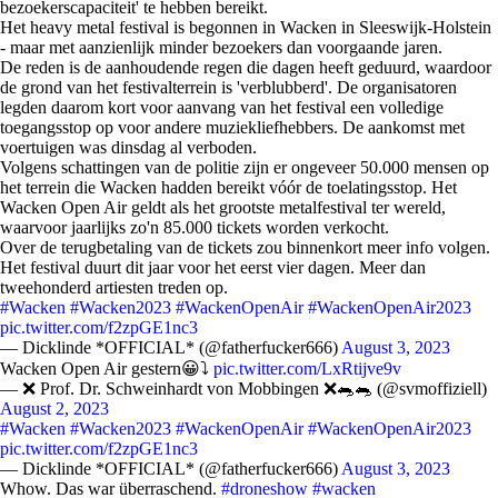
bezoekerscapaciteit' te hebben bereikt.
Het heavy metal festival is begonnen in Wacken in Sleeswijk-Holstein
- maar met aanzienlijk minder bezoekers dan voorgaande jaren.
De reden is de aanhoudende regen die dagen heeft geduurd, waardoor
de grond van het festivalterrein is 'verblubberd'. De organisatoren
legden daarom kort voor aanvang van het festival een volledige
toegangsstop op voor andere muziekliefhebbers. De aankomst met
voertuigen was dinsdag al verboden.
Volgens schattingen van de politie zijn er ongeveer 50.000 mensen op
het terrein die Wacken hadden bereikt vóór de toelatingsstop. Het
Wacken Open Air geldt als het grootste metalfestival ter wereld,
waarvoor jaarlijks zo'n 85.000 tickets worden verkocht.
Over de terugbetaling van de tickets zou binnenkort meer info volgen.
Het festival duurt dit jaar voor het eerst vier dagen. Meer dan
tweehonderd artiesten treden op.
#Wacken
#Wacken2023
#WackenOpenAir
#WackenOpenAir2023
pic.twitter.com/f2zpGE1nc3
— Dicklinde *OFFICIAL* (@fatherfucker666)
August 3, 2023
Wacken Open Air gestern😀⤵️
pic.twitter.com/LxRtijve9v
— ❌️ Prof. Dr. Schweinhardt von Mobbingen ❌️🐀🐀 (@svmoffiziell)
August 2, 2023
#Wacken
#Wacken2023
#WackenOpenAir
#WackenOpenAir2023
pic.twitter.com/f2zpGE1nc3
— Dicklinde *OFFICIAL* (@fatherfucker666)
August 3, 2023
Whow. Das war überraschend.
#droneshow
#wacken