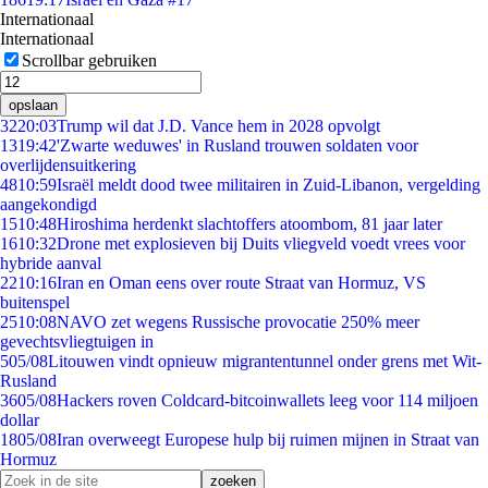
Internationaal
Internationaal
Scrollbar gebruiken
opslaan
32
20:03
Trump wil dat J.D. Vance hem in 2028 opvolgt
13
19:42
'Zwarte weduwes' in Rusland trouwen soldaten voor
overlijdensuitkering
48
10:59
Israël meldt dood twee militairen in Zuid-Libanon, vergelding
aangekondigd
15
10:48
Hiroshima herdenkt slachtoffers atoombom, 81 jaar later
16
10:32
Drone met explosieven bij Duits vliegveld voedt vrees voor
hybride aanval
22
10:16
Iran en Oman eens over route Straat van Hormuz, VS
buitenspel
25
10:08
NAVO zet wegens Russische provocatie 250% meer
gevechtsvliegtuigen in
5
05/08
Litouwen vindt opnieuw migrantentunnel onder grens met Wit-
Rusland
36
05/08
Hackers roven Coldcard-bitcoinwallets leeg voor 114 miljoen
dollar
18
05/08
Iran overweegt Europese hulp bij ruimen mijnen in Straat van
Hormuz