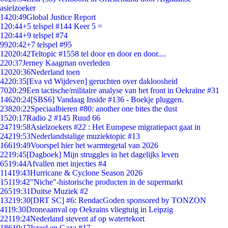
asielzoeker
14
20:49
Global Justice Report
1
20:44
+5 telspel #144 Keer 5 =
1
20:44
+9 telspel #74
99
20:42
+7 telspel #95
120
20:42
Teltopic #1558 tel door en door en door....
2
20:37
Jerney Kaagman overleden
120
20:36
Nederland toen
42
20:35
[Eva vd Wijdeven] geruchten over dakloosheid
70
20:29
Een tactische/militaire analyse van het front in Oekraïne #31
146
20:24
[SBS6] Vandaag Inside #136 - Boekje pluggen.
238
20:22
Speciaalbieren #80: another one bites the dust
15
20:17
Radio 2 #145 Ruud 66
247
19:58
Asielzoekers #22 : Het Europese migratiepact gaat in
242
19:53
Nederlandstalige muziektopic #13
166
19:49
Voorspel hier het warmtegetal van 2026
22
19:45
[Dagboek] Mijn struggles in het dagelijks leven
65
19:44
Afvallen met injecties #4
114
19:43
Hurricane & Cyclone Season 2026
151
19:42
"Niche"-historische producten in de supermarkt
265
19:31
Duitse Muziek #2
132
19:30
[DRT SC] #6: RendacGoden sponsored by TONZON
41
19:30
Droneaanval op Oekrains vliegtuig in Leipzig
221
19:24
Nederland stevent af op watertekort
186
19:17
Israel en Gaza #17