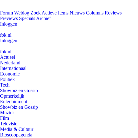
Forum
Weblog
Zoek
Actieve Items
Nieuws
Columns
Reviews
Previews
Specials
Archief
Inloggen
fok.nl
Inloggen
fok.nl
Actueel
Nederland
Internationaal
Economie
Politiek
Tech
Showbiz en Gossip
Opmerkelijk
Entertainment
Showbiz en Gossip
Muziek
Film
Televisie
Media & Cultuur
Bioscoopagenda