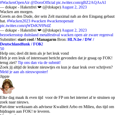
#WackenOpenAir
@DoroOfficial
pic.twitter.com/gBZ2AQAsAI
— dokape - Hakenfrei 📯 (@dokape)
August 2, 2023
Wacken am morgen.
Greets an den Dude, der sein Zelt maximal nah an den Eingang gebaut
hat.
#Wacken2023
#wacken
#wackenopenair
pic.twitter.com/qWDrKN9NdZ
— dokape - Hakenfrei 📯 (@dokape)
August 2, 2023
bezoekersstop
duitsland
metalfestival
wacken open air
zware regenval
Submitter:
start cool / Managarm
Bron:
HLN.be / DW /
Deutschlandfunk / FOK!
50
Help ons; deel dit item als je het leuk vond
Heb je een leuk of interessant bericht gevonden dat je graag op FOK!
terug ziet?
Tip ons dan via de submit!
Zoek jij altijd de leukste nieuwtjes en kun je daar leuk over schrijven?
Meld je aan als nieuwsposter!
Jippie
Elke dag maak ik even tijd voor de FP om het internet af te struinen op
zoek naar nieuws.
Part-time werkzaam als adviseur Kwaliteit Arbo en Milieu, dus tijd om
bijdragen aan FOK! te leveren.