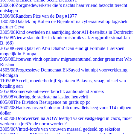
23
06:40
Zorgmedewerkster die 's nachts haar vriend bezocht terecht
ontslagen
33
06/08
Random Pics van de Dag #1977
18
05/08
Datalek bij Bol en de Bijenkorf na cyberaanval op logistiek
partner Ceva
33
05/08
Kind overleden na aanrijding door AH-bestelbus in Dordrecht
6
05/08
Nieuw slachtoffer in kindermisbruikzaak zorgprofessional Jan
B. (66)
3
05/08
Geen Qatar en Abu Dhabi? Dan eindigt Formule 1-seizoen
mogelijk in Europa
5
05/08
Litouwen vindt opnieuw migrantentunnel onder grens met Wit-
Rusland
45
05/08
Progressieve Democraat El-Sayed wint nipt voorverkiezing
Michigan
11
05/08
Accell, moederbedrijf Sparta en Batavus, vraagt uitstel van
betaling aan
5
05/08
Zomervakantieweerbericht: aanhoudend zomers
1
05/08
Vollering de sterkste na lastige heuvelrit
8
05/08
The Division Resurgence nu gratis op pc
36
05/08
Hackers roven Coldcard-bitcoinwallets leeg voor 114 miljoen
dollar
45
05/08
Doorwerken na AOW-leeftijd vaker vastgelegd in cao's, moet
werken na je 67e de norm worden?
38
05/08
Vinted-foto's van vrouwen massaal gedeeld op seksfora