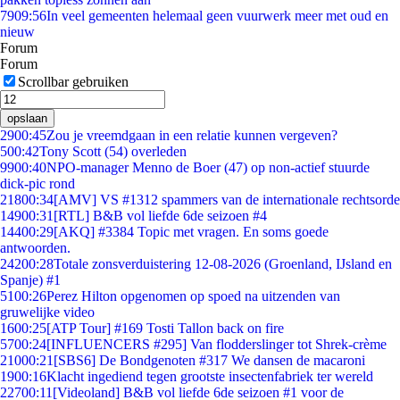
79
09:56
In veel gemeenten helemaal geen vuurwerk meer met oud en
nieuw
Forum
Forum
Scrollbar gebruiken
opslaan
29
00:45
Zou je vreemdgaan in een relatie kunnen vergeven?
5
00:42
Tony Scott (54) overleden
99
00:40
NPO-manager Menno de Boer (47) op non-actief stuurde
dick-pic rond
218
00:34
[AMV] VS #1312 spammers van de internationale rechtsorde
149
00:31
[RTL] B&B vol liefde 6de seizoen #4
144
00:29
[AKQ] #3384 Topic met vragen. En soms goede
antwoorden.
242
00:28
Totale zonsverduistering 12-08-2026 (Groenland, IJsland en
Spanje) #1
51
00:26
Perez Hilton opgenomen op spoed na uitzenden van
gruwelijke video
16
00:25
[ATP Tour] #169 Tosti Tallon back on fire
57
00:24
[INFLUENCERS #295] Van flodderslinger tot Shrek-crème
210
00:21
[SBS6] De Bondgenoten #317 We dansen de macaroni
19
00:16
Klacht ingediend tegen grootste insectenfabriek ter wereld
227
00:11
[Videoland] B&B vol liefde 6de seizoen #1 voor de