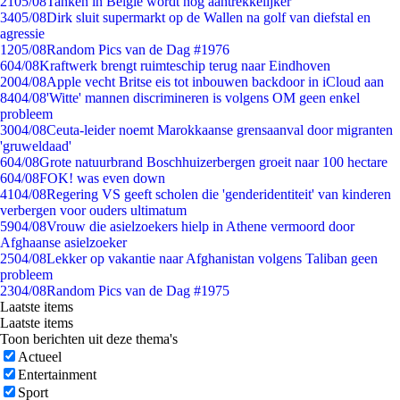
21
05/08
Tanken in België wordt nóg aantrekkelijker
34
05/08
Dirk sluit supermarkt op de Wallen na golf van diefstal en
agressie
12
05/08
Random Pics van de Dag #1976
6
04/08
Kraftwerk brengt ruimteschip terug naar Eindhoven
20
04/08
Apple vecht Britse eis tot inbouwen backdoor in iCloud aan
84
04/08
'Witte' mannen discrimineren is volgens OM geen enkel
probleem
30
04/08
Ceuta-leider noemt Marokkaanse grensaanval door migranten
'gruweldaad'
6
04/08
Grote natuurbrand Boschhuizerbergen groeit naar 100 hectare
6
04/08
FOK! was even down
41
04/08
Regering VS geeft scholen die 'genderidentiteit' van kinderen
verbergen voor ouders ultimatum
59
04/08
Vrouw die asielzoekers hielp in Athene vermoord door
Afghaanse asielzoeker
25
04/08
Lekker op vakantie naar Afghanistan volgens Taliban geen
probleem
23
04/08
Random Pics van de Dag #1975
Laatste items
Laatste items
Toon berichten uit deze thema's
Actueel
Entertainment
Sport