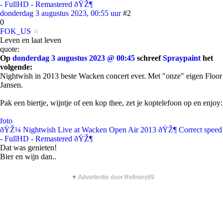
- FullHD - Remastered ðŸŽ¶
donderdag 3 augustus 2023, 00:55 uur
#2
0
FOK_US
Leven en laat leven
quote:
Op
donderdag 3 augustus 2023 @ 00:45
schreef
Spraypaint
het
volgende:
Nightwish in 2013 beste Wacken concert ever. Met "onze" eigen Floor
Jansen.
Pak een biertje, wijntje of een kop thee, zet je koptelefoon op en enjoy:
foto
ðŸŽ¼ Nightwish Live at Wacken Open Air 2013 ðŸŽ¶ Correct speed
- FullHD - Remastered ðŸŽ¶
Dat was genieten!
Bier en wijn dan..
▼ Advertentie door Refinery89