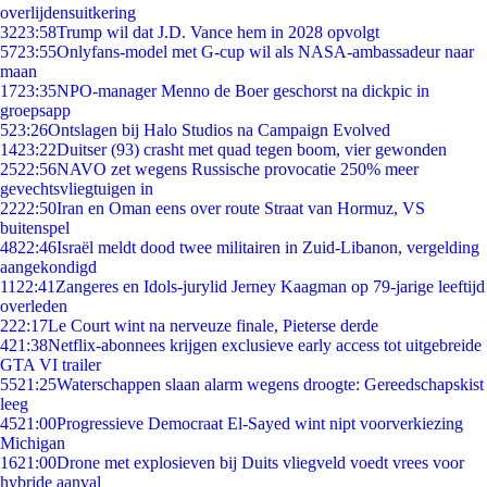
overlijdensuitkering
32
23:58
Trump wil dat J.D. Vance hem in 2028 opvolgt
57
23:55
Onlyfans-model met G-cup wil als NASA-ambassadeur naar
maan
17
23:35
NPO-manager Menno de Boer geschorst na dickpic in
groepsapp
5
23:26
Ontslagen bij Halo Studios na Campaign Evolved
14
23:22
Duitser (93) crasht met quad tegen boom, vier gewonden
25
22:56
NAVO zet wegens Russische provocatie 250% meer
gevechtsvliegtuigen in
22
22:50
Iran en Oman eens over route Straat van Hormuz, VS
buitenspel
48
22:46
Israël meldt dood twee militairen in Zuid-Libanon, vergelding
aangekondigd
11
22:41
Zangeres en Idols-jurylid Jerney Kaagman op 79-jarige leeftijd
overleden
2
22:17
Le Court wint na nerveuze finale, Pieterse derde
4
21:38
Netflix-abonnees krijgen exclusieve early access tot uitgebreide
GTA VI trailer
55
21:25
Waterschappen slaan alarm wegens droogte: Gereedschapskist
leeg
45
21:00
Progressieve Democraat El-Sayed wint nipt voorverkiezing
Michigan
16
21:00
Drone met explosieven bij Duits vliegveld voedt vrees voor
hybride aanval