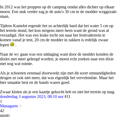
In 2012 was het proppen op de camping omdat alles dichter op elkaar
moest. Een stuk verder zag je de auto's 30 cm in de modder weggezakt
staan.
Tijdens Kamelot regende het zo achterlijk hard dat het water 5 cm op
het terrein stond, het kon nergens meer heen want de grond was al
verzadigd. Het was een leuke tocht om naar het festivalterrein te
komen vanaf je tent, 20 cm de modder in zakken is redelijk zwaar
lopen
.
Naar de wc gaan was een uitdaging want door de modder konden de
dixies niet meer geleegd worden, je moest echt zoeken naar een dixie
met nog wat ruimte.
Als je schoenen eenmaal doorweekt zijn met dit soort omstandigheden
drogen ze ook niet meer, dat was eigenlijk het vervelendste. Maar het
bier smaakte best en de bands waren goed.
Zwaar kloten als je een kaartje gekocht heb en niet het terrein op mag.
donderdag 3 augustus 2023, 08:10 uur
#11
1
Managarm
42
quote: