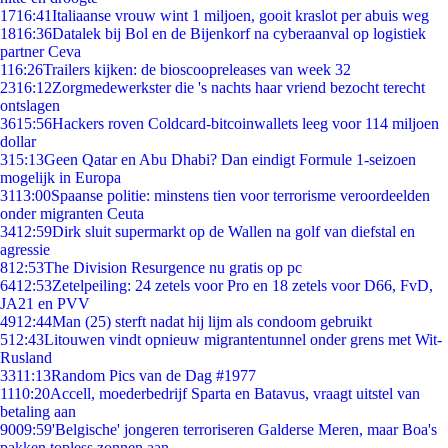
17
16:41
Italiaanse vrouw wint 1 miljoen, gooit kraslot per abuis weg
18
16:36
Datalek bij Bol en de Bijenkorf na cyberaanval op logistiek
partner Ceva
1
16:26
Trailers kijken: de bioscoopreleases van week 32
23
16:12
Zorgmedewerkster die 's nachts haar vriend bezocht terecht
ontslagen
36
15:56
Hackers roven Coldcard-bitcoinwallets leeg voor 114 miljoen
dollar
3
15:13
Geen Qatar en Abu Dhabi? Dan eindigt Formule 1-seizoen
mogelijk in Europa
31
13:00
Spaanse politie: minstens tien voor terrorisme veroordeelden
onder migranten Ceuta
34
12:59
Dirk sluit supermarkt op de Wallen na golf van diefstal en
agressie
8
12:53
The Division Resurgence nu gratis op pc
64
12:53
Zetelpeiling: 24 zetels voor Pro en 18 zetels voor D66, FvD,
JA21 en PVV
49
12:44
Man (25) sterft nadat hij lijm als condoom gebruikt
5
12:43
Litouwen vindt opnieuw migrantentunnel onder grens met Wit-
Rusland
33
11:13
Random Pics van de Dag #1977
11
10:20
Accell, moederbedrijf Sparta en Batavus, vraagt uitstel van
betaling aan
90
09:59
'Belgische' jongeren terroriseren Galderse Meren, maar Boa's
pakken topless zonnen aan