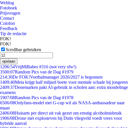
Weblog
Fotoboek
Prijsvragen
Contact
Colofon
Feedback
Tip de redactie
FOK!
FOK!
Scrollbar gebruiken
opslaan
12
06:54
VrijMiBabes #316 (not very sfw!)
35
00:07
Random Pics van de Dag #1979
2
14:30
De FOK!Voetbalmanager 2026/2027 is begonnen
14
09:40
Meta krijgt half miljard boete voor mentale schade bij jongeren
24
09:37
Denemarken pakt AI-gebruik in scholen aan: extra mondelinge
examens
19
07/08
Random Pics van de Dag #1978
65
06/08
Onlyfans-model met G-cup wil als NASA-ambassadeur naar
maan
24
06/08
Huisarts per direct uit vak gezet om ernstig alcoholmisbruik
19
06/08
Drone met explosieven bij Duits vliegveld voedt vrees voor
hybride aanval