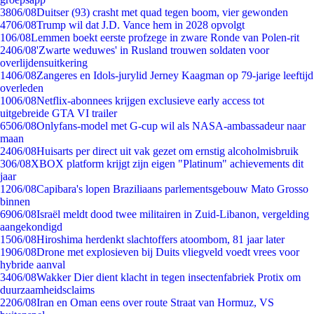
38
06/08
Duitser (93) crasht met quad tegen boom, vier gewonden
47
06/08
Trump wil dat J.D. Vance hem in 2028 opvolgt
1
06/08
Lemmen boekt eerste profzege in zware Ronde van Polen-rit
24
06/08
'Zwarte weduwes' in Rusland trouwen soldaten voor
overlijdensuitkering
14
06/08
Zangeres en Idols-jurylid Jerney Kaagman op 79-jarige leeftijd
overleden
10
06/08
Netflix-abonnees krijgen exclusieve early access tot
uitgebreide GTA VI trailer
65
06/08
Onlyfans-model met G-cup wil als NASA-ambassadeur naar
maan
24
06/08
Huisarts per direct uit vak gezet om ernstig alcoholmisbruik
3
06/08
XBOX platform krijgt zijn eigen "Platinum" achievements dit
jaar
12
06/08
Capibara's lopen Braziliaans parlementsgebouw Mato Grosso
binnen
69
06/08
Israël meldt dood twee militairen in Zuid-Libanon, vergelding
aangekondigd
15
06/08
Hiroshima herdenkt slachtoffers atoombom, 81 jaar later
19
06/08
Drone met explosieven bij Duits vliegveld voedt vrees voor
hybride aanval
34
06/08
Wakker Dier dient klacht in tegen insectenfabriek Protix om
duurzaamheidsclaims
22
06/08
Iran en Oman eens over route Straat van Hormuz, VS