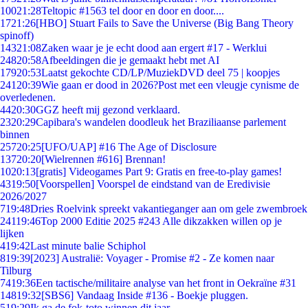
100
21:28
Teltopic #1563 tel door en door en door....
17
21:26
[HBO] Stuart Fails to Save the Universe (Big Bang Theory
spinoff)
143
21:08
Zaken waar je je echt dood aan ergert #17 - Werklui
248
20:58
Afbeeldingen die je gemaakt hebt met AI
179
20:53
Laatst gekochte CD/LP/MuziekDVD deel 75 | koopjes
241
20:39
Wie gaan er dood in 2026?Post met een vleugje cynisme de
overledenen.
44
20:30
GGZ heeft mij gezond verklaard.
23
20:29
Capibara's wandelen doodleuk het Braziliaanse parlement
binnen
257
20:25
[UFO/UAP] #16 The Age of Disclosure
137
20:20
[Wielrennen #616] Brennan!
10
20:13
[gratis] Videogames Part 9: Gratis en free-to-play games!
43
19:50
[Voorspellen] Voorspel de eindstand van de Eredivisie
2026/2027
7
19:48
Dries Roelvink spreekt vakantieganger aan om gele zwembroek
241
19:46
Top 2000 Editie 2025 #243 Alle dikzakken willen op je
lijken
4
19:42
Last minute balie Schiphol
8
19:39
[2023] Australië: Voyager - Promise #2 - Ze komen naar
Tilburg
74
19:36
Een tactische/militaire analyse van het front in Oekraïne #31
148
19:32
[SBS6] Vandaag Inside #136 - Boekje pluggen.
5
19:29
Ik ga de fok-toto winnen dit jaar