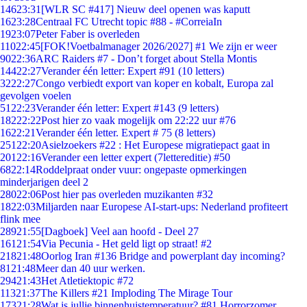
146
23:31
[WLR SC #417] Nieuw deel openen was kaputt
16
23:28
Centraal FC Utrecht topic #88 - #CorreiaIn
19
23:07
Peter Faber is overleden
110
22:45
[FOK!Voetbalmanager 2026/2027] #1 We zijn er weer
90
22:36
ARC Raiders #7 - Don’t forget about Stella Montis
144
22:27
Verander één letter: Expert #91 (10 letters)
32
22:27
Congo verbiedt export van koper en kobalt, Europa zal
gevolgen voelen
51
22:23
Verander één letter: Expert #143 (9 letters)
182
22:22
Post hier zo vaak mogelijk om 22:22 uur #76
16
22:21
Verander één letter. Expert # 75 (8 letters)
251
22:20
Asielzoekers #22 : Het Europese migratiepact gaat in
201
22:16
Verander een letter expert (7lettereditie) #50
68
22:14
Roddelpraat onder vuur: ongepaste opmerkingen
minderjarigen deel 2
280
22:06
Post hier pas overleden muzikanten #32
18
22:03
Miljarden naar Europese AI-start-ups: Nederland profiteert
flink mee
289
21:55
[Dagboek] Veel aan hoofd - Deel 27
161
21:54
Via Pecunia - Het geld ligt op straat! #2
218
21:48
Oorlog Iran #136 Bridge and powerplant day incoming?
81
21:48
Meer dan 40 uur werken.
294
21:43
Het Atletiektopic #72
113
21:37
The Killers #21 Imploding The Mirage Tour
173
21:28
Wat is jullie binnenhuistemperatuur? #81 Horrorzomer