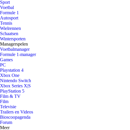
Sport
Voetbal
Formule 1
Autosport
Tennis
Wielrennen
Schaatsen
Wintersporten
Managerspelen
Voetbalmanager
Formule 1-manager
Games
PC
Playstation 4
Xbox One
Nintendo Switch
Xbox Series X|S
PlayStation 5
Film & TV
Film
Televisie
Trailers en Videos
Bioscoopagenda
Forum
Meer