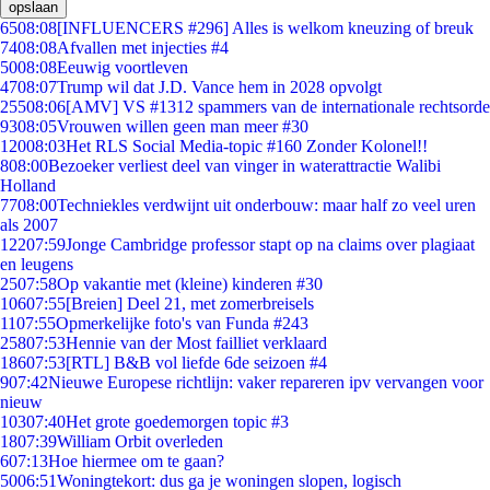
opslaan
65
08:08
[INFLUENCERS #296] Alles is welkom kneuzing of breuk
74
08:08
Afvallen met injecties #4
50
08:08
Eeuwig voortleven
47
08:07
Trump wil dat J.D. Vance hem in 2028 opvolgt
255
08:06
[AMV] VS #1312 spammers van de internationale rechtsorde
93
08:05
Vrouwen willen geen man meer #30
120
08:03
Het RLS Social Media-topic #160 Zonder Kolonel!!
8
08:00
Bezoeker verliest deel van vinger in waterattractie Walibi
Holland
77
08:00
Techniekles verdwijnt uit onderbouw: maar half zo veel uren
als 2007
122
07:59
Jonge Cambridge professor stapt op na claims over plagiaat
en leugens
25
07:58
Op vakantie met (kleine) kinderen #30
106
07:55
[Breien] Deel 21, met zomerbreisels
11
07:55
Opmerkelijke foto's van Funda #243
258
07:53
Hennie van der Most failliet verklaard
186
07:53
[RTL] B&B vol liefde 6de seizoen #4
9
07:42
Nieuwe Europese richtlijn: vaker repareren ipv vervangen voor
nieuw
103
07:40
Het grote goedemorgen topic #3
18
07:39
William Orbit overleden
6
07:13
Hoe hiermee om te gaan?
50
06:51
Woningtekort: dus ga je woningen slopen, logisch