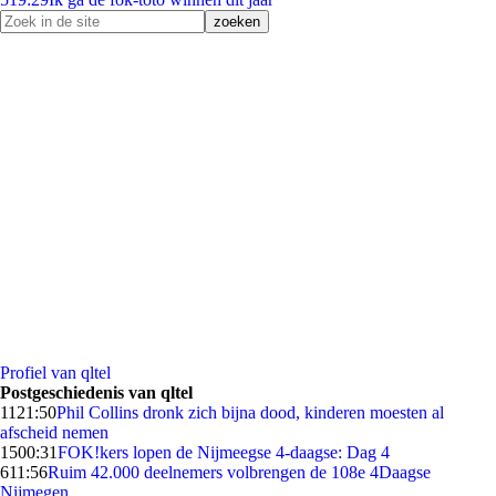
Profiel van qltel
Postgeschiedenis van qltel
11
21:50
Phil Collins dronk zich bijna dood, kinderen moesten al
afscheid nemen
15
00:31
FOK!kers lopen de Nijmeegse 4-daagse: Dag 4
6
11:56
Ruim 42.000 deelnemers volbrengen de 108e 4Daagse
Nijmegen