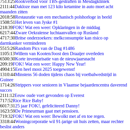
75
13:25
Rookverbod voor TBS-gestraften in Mesdagkliniek
21
11:44
Dakloze man met 123 kilo ketamine in auto moet acht
maanden zitten
20
18:58
Restauratie van een mechanisch polshorloge in beeld
15
08:51
Het leven van Jyske #1
2
18:39
FOK! Wat een weer: Opklaringen in de middag
62
17:44
Zware Oekraïense luchtaanvallen op Rusland
47
17:30
Britse onderzoekers: melkconsumptie kan risico op
darmkanker verminderen
55
15:26
Random Pics van de Dag #1486
11
05:13
Willem van Kooten/Joost den Draaijer overleden
65
00:30
Korte inventarisatie van de nieuwjaarsnacht
2
09:19
FOK! Wat een weer: Happy New Year!
49
04:15
Een heel mooi 2025 toegewenst!
13
10:44
Minstens 56 doden tijdens chaos bij voetbalwedstrijd in
Guinee
17
14:26
Strippers voor senioren in Vlaamse bejaardencentra daverend
succes
21
11:12
Eeuw oude voet gevonden op Everest
7
17:52
Rice Rice Baby!
60
17:31
25 jaar FOK!, gefeliciteerd Danny!
16
23:59
De Primeurman gaat met pensioen.
7
19:32
FOK! Wat een weer: Bewolkt met af en toe regen.
33
18:44
Woningcorporatie wil 91-jarige uit huis zetten, maar rechter
beslist anders