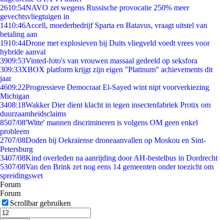
26
10:54
NAVO zet wegens Russische provocatie 250% meer
gevechtsvliegtuigen in
14
10:46
Accell, moederbedrijf Sparta en Batavus, vraagt uitstel van
betaling aan
19
10:44
Drone met explosieven bij Duits vliegveld voedt vrees voor
hybride aanval
39
09:53
Vinted-foto's van vrouwen massaal gedeeld op seksfora
3
09:33
XBOX platform krijgt zijn eigen "Platinum" achievements dit
jaar
46
09:22
Progressieve Democraat El-Sayed wint nipt voorverkiezing
Michigan
34
08:18
Wakker Dier dient klacht in tegen insectenfabriek Protix om
duurzaamheidsclaims
85
07/08
'Witte' mannen discrimineren is volgens OM geen enkel
probleem
27
07/08
Doden bij Oekraïense droneaanvallen op Moskou en Sint-
Petersburg
34
07/08
Kind overleden na aanrijding door AH-bestelbus in Dordrecht
53
07/08
Van den Brink zet nog eens 14 gemeenten onder toezicht om
spreidingswet
Forum
Forum
Scrollbar gebruiken