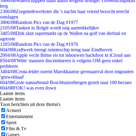
59
06/08
Waterschappen slaan alarm wegens droogte: Gereedschapskist
leeg
23
06/08
Zorgmedewerkster die 's nachts haar vriend bezocht terecht
ontslagen
38
06/08
Random Pics van de Dag #1977
21
05/08
Tanken in België wordt nóg aantrekkelijker
34
05/08
Dirk sluit supermarkt op de Wallen na golf van diefstal en
agressie
12
05/08
Random Pics van de Dag #1976
6
04/08
Kraftwerk brengt ruimteschip terug naar Eindhoven
20
04/08
Apple vecht Britse eis tot inbouwen backdoor in iCloud aan
85
04/08
'Witte' mannen discrimineren is volgens OM geen enkel
probleem
34
04/08
Ceuta-leider noemt Marokkaanse grensaanval door migranten
'gruweldaad'
6
04/08
Grote natuurbrand Boschhuizerbergen groeit naar 100 hectare
6
04/08
FOK! was even down
Laatste items
Laatste items
Toon berichten uit deze thema's
Actueel
Entertainment
Sport
Film & Tv
Games