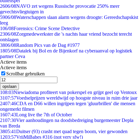
buitenspel
26
06/08
NAVO zet wegens Russische provocatie 250% meer
gevechtsvliegtuigen in
59
06/08
Waterschappen slaan alarm wegens droogte: Gereedschapskist
leeg
1
06/08
Forensics: Crime Scene Detective
23
06/08
Zorgmedewerkster die 's nachts haar vriend bezocht terecht
ontslagen
38
06/08
Random Pics van de Dag #1977
18
05/08
Datalek bij Bol en de Bijenkorf na cyberaanval op logistiek
partner Ceva
Actieve items
Actieve items
Scrollbar gebruiken
opslaan
1
08:03
Niewiadoma profiteert van pokerspel en grijpt geel op Ventoux
31
07:57
Voedselprijzen wereldwijd op hoogste niveau in ruim drie jaar
24
07:46
CDA en D66 willen ingrijpen tegen 'gluurbrillen' die mensen
ongemerkt filmen
16
07:43
Long live the 7th of October
21
07:30
Vier aanhoudingen na doodsbedreiging burgemeester Depla
van Breda
38
05:41
Duitser (93) crasht met quad tegen boom, vier gewonden
12
03:57
VrijMiBabes #316 (not very sfw!)