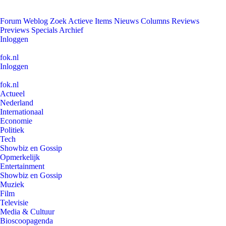
Forum
Weblog
Zoek
Actieve Items
Nieuws
Columns
Reviews
Previews
Specials
Archief
Inloggen
fok.nl
Inloggen
fok.nl
Actueel
Nederland
Internationaal
Economie
Politiek
Tech
Showbiz en Gossip
Opmerkelijk
Entertainment
Showbiz en Gossip
Muziek
Film
Televisie
Media & Cultuur
Bioscoopagenda