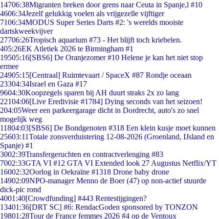
147
06:38
Migranten breken door grens naar Ceuta in Spanje,l #10
46
06:34
Jezelf gelukkig voelen als vrijgezelle vijftiger
71
06:34
MODUS Super Series Darts #2: 's werelds mooiste
dartskweekvijver
277
06:26
Tropisch aquarium #73 - Het blijft toch kriebelen.
4
05:26
EK Atletiek 2026 te Birmingham #1
195
05:16
[SBS6] De Oranjezomer #10 Helene je kan het niet stop
ermee
249
05:15
[Centraal] Ruimtevaart / SpaceX #87 Rondje oceaan
233
04:34
Israel en Gaza #17
96
04:30
Koopzegels sparen bij AH duurt straks 2x zo lang
221
04:06
[Live Eredivisie #1784] Dying seconds van het seizoen!
2
04:05
Weer een parkeergarage dicht in Dordrecht, auto's zo snel
mogelijk weg
118
04:03
[SBS6] De Bondgenoten #318 Een klein kusje moet kunnen
256
03:11
Totale zonsverduistering 12-08-2026 (Groenland, IJsland en
Spanje) #1
30
02:39
Transfergeruchten en contractverlenging #83
70
02:33
GTA VI #12 GTA VI Extended look 27 Augustus Netflix/YT
160
02:32
Oorlog in Oekraïne #1318 Drone baby drone
149
02:09
NPO-manager Menno de Boer (47) op non-actief stuurde
dick-pic rond
40
01:40
[Crowdfunding] #443 Rentestijgingen?
134
01:36
[DRT SC] #6: RendacGoden sponsored by TONZON
198
01:28
Tour de France femmes 2026 #4 op de Ventoux