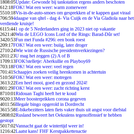
18
08:05
Update: Gewonde bij tankstation ergens anders beschoten
6
12:18
FOK! Wat een weer: warm zomerweer
55
10:18
Vis-in-de-auto-smoes om gesprekken af te kappen gaat viraal
7
06:59
4daagse van qltel - dag 4- Via Cuijk en de Via Gladiola naar het
verdiende kruisje!
61
15:44
1 op de 5 Nederlanders ging in 2023 niet op vakantie
26
21:40
Win de LEGO Icons Lord of the Rings: Barad-Dûr set!
34
20:53
Fun met Funda #296: een bonk roest
2
09:17
FOK! Wat een weer: buiig, later droger
27
10:24
Wie wint de Russische presidentsverkiezingen?
20
11:23
U mag het zeggen (2) A of B
17
09:13
FOK!stelletje: Aberkullie en Playboy69
7
03:18
FOK! Wat een weer: veel regen
7
01:41
Schaapjes zoeken veilig heenkomen in achtertuin
5
10:56
FOK! Wat een weer: motregen
36
13:22
Een heel mooi, goed en gezond 2024!
8
01:29
FOK! Wat een weer: zacht richting kerst
87
10:01
Ridouan Taghi heeft het te koud
90
20:13
Meer boosterprikken corona gegeven
40
11:56
Illegale bingo opgerold in Dordrecht
36
15:58
E-bikebezitters laten fiets vaker thuis uit angst voor diefstal
58
08:02
Rusland beweert het Oekraïens tegenoffensief te hebben
gestopt
50
17:02
Vannacht gaat de wintertijd weer in!
12
16:42
Laatst kans! FHF Kerstpakkettenactie