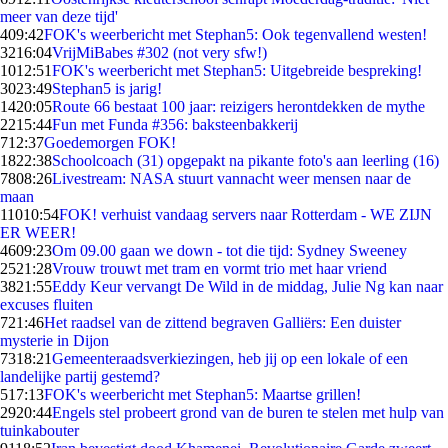
meer van deze tijd'
4
09:42
FOK's weerbericht met Stephan5: Ook tegenvallend westen!
32
16:04
VrijMiBabes #302 (not very sfw!)
10
12:51
FOK's weerbericht met Stephan5: Uitgebreide bespreking!
30
23:49
Stephan5 is jarig!
14
20:05
Route 66 bestaat 100 jaar: reizigers herontdekken de mythe
22
15:44
Fun met Funda #356: baksteenbakkerij
7
12:37
Goedemorgen FOK!
18
22:38
Schoolcoach (31) opgepakt na pikante foto's aan leerling (16)
78
08:26
Livestream: NASA stuurt vannacht weer mensen naar de
maan
110
10:54
FOK! verhuist vandaag servers naar Rotterdam - WE ZIJN
ER WEER!
46
09:23
Om 09.00 gaan we down - tot die tijd: Sydney Sweeney
25
21:28
Vrouw trouwt met tram en vormt trio met haar vriend
38
21:55
Eddy Keur vervangt De Wild in de middag, Julie Ng kan naar
excuses fluiten
7
21:46
Het raadsel van de zittend begraven Galliërs: Een duister
mysterie in Dijon
73
18:21
Gemeenteraadsverkiezingen, heb jij op een lokale of een
landelijke partij gestemd?
5
17:13
FOK's weerbericht met Stephan5: Maartse grillen!
29
20:44
Engels stel probeert grond van de buren te stelen met hulp van
tuinkabouter