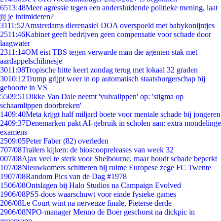
65
13:48
Meer agressie tegen een andersluidende politieke mening, laat
jij je intimideren?
31
11:52
Amsterdams dierenasiel DOA overspoeld met babykonijntjes
25
11:46
Kabinet geeft bedrijven geen compensatie voor schade door
laagwater
23
11:14
OM eist TBS tegen verwarde man die agenten stak met
aardappelschilmesje
30
11:08
Tropische hitte keert zondag terug met lokaal 32 graden
30
10:12
Trump grijpt weer in op automatisch staatsburgerschap bij
geboorte in VS
55
09:51
Dikke Van Dale neemt 'vulvalippen' op: 'stigma op
schaamlippen doorbreken'
14
09:40
Meta krijgt half miljard boete voor mentale schade bij jongeren
24
09:37
Denemarken pakt AI-gebruik in scholen aan: extra mondelinge
examens
25
09:05
Peter Faber (82) overleden
7
07/08
Trailers kijken: de bioscoopreleases van week 32
0
07/08
Ajax veel te sterk voor Shelbourne, maar houdt schade beperkt
1
07/08
Nieuwkomers schitteren bij ruime Europese zege FC Twente
19
07/08
Random Pics van de Dag #1978
15
06/08
Ontslagen bij Halo Studios na Campaign Evolved
19
06/08
PS5-doos waarschuwt voor einde fysieke games
2
06/08
Le Court wint na nerveuze finale, Pieterse derde
29
06/08
NPO-manager Menno de Boer geschorst na dickpic in
groepsapp