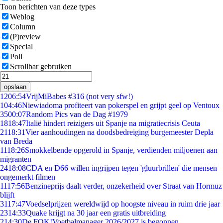
Toon berichten van deze types
Weblog
Column
(P)review
Special
Poll
Scrollbar gebruiken
opslaan
12
06:54
VrijMiBabes #316 (not very sfw!)
1
04:46
Niewiadoma profiteert van pokerspel en grijpt geel op Ventoux
35
00:07
Random Pics van de Dag #1979
18
18:47
Italië hindert reizigers uit Spanje na migratiecrisis Ceuta
21
18:31
Vier aanhoudingen na doodsbedreiging burgemeester Depla
van Breda
11
18:26
Smokkelbende opgerold in Spanje, verdienden miljoenen aan
migranten
24
18:08
CDA en D66 willen ingrijpen tegen 'gluurbrillen' die mensen
ongemerkt filmen
11
17:56
Benzineprijs daalt verder, onzekerheid over Straat van Hormuz
blijft
31
17:47
Voedselprijzen wereldwijd op hoogste niveau in ruim drie jaar
23
14:33
Quake krijgt na 30 jaar een gratis uitbreiding
2
14:30
De FOK!Voetbalmanager 2026/2027 is begonnen