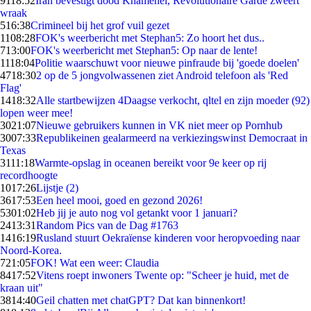
91
18:52
Iran bevestigt dood Khamenei, Revolutionaire Garde zweert
wraak
5
16:38
Crimineel bij het grof vuil gezet
11
08:28
FOK's weerbericht met Stephan5: Zo hoort het dus..
7
13:00
FOK's weerbericht met Stephan5: Op naar de lente!
11
18:04
Politie waarschuwt voor nieuwe pinfraude bij 'goede doelen'
47
18:30
2 op de 5 jongvolwassenen ziet Android telefoon als 'Red
Flag'
14
18:32
Alle startbewijzen 4Daagse verkocht, qltel en zijn moeder (92)
lopen weer mee!
30
21:07
Nieuwe gebruikers kunnen in VK niet meer op Pornhub
30
07:33
Republikeinen gealarmeerd na verkiezingswinst Democraat in
Texas
31
11:18
Warmte-opslag in oceanen bereikt voor 9e keer op rij
recordhoogte
10
17:26
Lijstje (2)
36
17:53
Een heel mooi, goed en gezond 2026!
53
01:02
Heb jij je auto nog vol getankt voor 1 januari?
24
13:31
Random Pics van de Dag #1763
14
16:19
Rusland stuurt Oekraïense kinderen voor heropvoeding naar
Noord-Korea.
7
21:05
FOK! Wat een weer: Claudia
84
17:52
Vitens roept inwoners Twente op: "Scheer je huid, met de
kraan uit"
38
14:40
Geil chatten met chatGPT? Dat kan binnenkort!