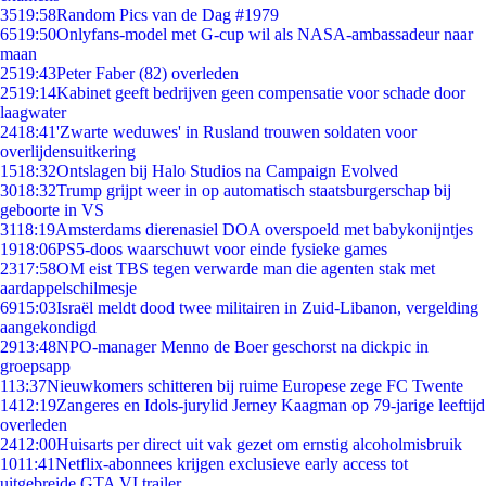
35
19:58
Random Pics van de Dag #1979
65
19:50
Onlyfans-model met G-cup wil als NASA-ambassadeur naar
maan
25
19:43
Peter Faber (82) overleden
25
19:14
Kabinet geeft bedrijven geen compensatie voor schade door
laagwater
24
18:41
'Zwarte weduwes' in Rusland trouwen soldaten voor
overlijdensuitkering
15
18:32
Ontslagen bij Halo Studios na Campaign Evolved
30
18:32
Trump grijpt weer in op automatisch staatsburgerschap bij
geboorte in VS
31
18:19
Amsterdams dierenasiel DOA overspoeld met babykonijntjes
19
18:06
PS5-doos waarschuwt voor einde fysieke games
23
17:58
OM eist TBS tegen verwarde man die agenten stak met
aardappelschilmesje
69
15:03
Israël meldt dood twee militairen in Zuid-Libanon, vergelding
aangekondigd
29
13:48
NPO-manager Menno de Boer geschorst na dickpic in
groepsapp
1
13:37
Nieuwkomers schitteren bij ruime Europese zege FC Twente
14
12:19
Zangeres en Idols-jurylid Jerney Kaagman op 79-jarige leeftijd
overleden
24
12:00
Huisarts per direct uit vak gezet om ernstig alcoholmisbruik
10
11:41
Netflix-abonnees krijgen exclusieve early access tot
uitgebreide GTA VI trailer