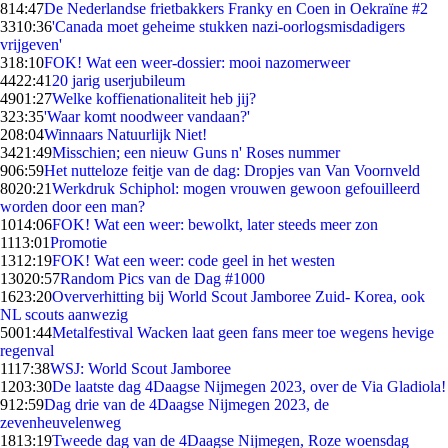
8
14:47
De Nederlandse frietbakkers Franky en Coen in Oekraïne #2
33
10:36
'Canada moet geheime stukken nazi-oorlogsmisdadigers
vrijgeven'
3
18:10
FOK! Wat een weer-dossier: mooi nazomerweer
44
22:41
20 jarig userjubileum
49
01:27
Welke koffienationaliteit heb jij?
3
23:35
'Waar komt noodweer vandaan?'
2
08:04
Winnaars Natuurlijk Niet!
34
21:49
Misschien; een nieuw Guns n' Roses nummer
9
06:59
Het nutteloze feitje van de dag: Dropjes van Van Voornveld
80
20:21
Werkdruk Schiphol: mogen vrouwen gewoon gefouilleerd
worden door een man?
10
14:06
FOK! Wat een weer: bewolkt, later steeds meer zon
11
13:01
Promotie
13
12:19
FOK! Wat een weer: code geel in het westen
130
20:57
Random Pics van de Dag #1000
16
23:20
Oververhitting bij World Scout Jamboree Zuid- Korea, ook
NL scouts aanwezig
50
01:44
Metalfestival Wacken laat geen fans meer toe wegens hevige
regenval
11
17:38
WSJ: World Scout Jamboree
12
03:30
De laatste dag 4Daagse Nijmegen 2023, over de Via Gladiola!
9
12:59
Dag drie van de 4Daagse Nijmegen 2023, de
zevenheuvelenweg
18
13:19
Tweede dag van de 4Daagse Nijmegen, Roze woensdag