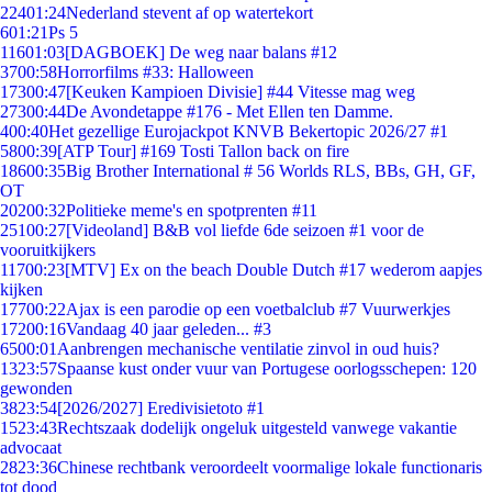
224
01:24
Nederland stevent af op watertekort
6
01:21
Ps 5
116
01:03
[DAGBOEK] De weg naar balans #12
37
00:58
Horrorfilms #33: Halloween
173
00:47
[Keuken Kampioen Divisie] #44 Vitesse mag weg
273
00:44
De Avondetappe #176 - Met Ellen ten Damme.
4
00:40
Het gezellige Eurojackpot KNVB Bekertopic 2026/27 #1
58
00:39
[ATP Tour] #169 Tosti Tallon back on fire
186
00:35
Big Brother International # 56 Worlds RLS, BBs, GH, GF,
OT
202
00:32
Politieke meme's en spotprenten #11
251
00:27
[Videoland] B&B vol liefde 6de seizoen #1 voor de
vooruitkijkers
117
00:23
[MTV] Ex on the beach Double Dutch #17 wederom aapjes
kijken
177
00:22
Ajax is een parodie op een voetbalclub #7 Vuurwerkjes
172
00:16
Vandaag 40 jaar geleden... #3
65
00:01
Aanbrengen mechanische ventilatie zinvol in oud huis?
13
23:57
Spaanse kust onder vuur van Portugese oorlogsschepen: 120
gewonden
38
23:54
[2026/2027] Eredivisietoto #1
15
23:43
Rechtszaak dodelijk ongeluk uitgesteld vanwege vakantie
advocaat
28
23:36
Chinese rechtbank veroordeelt voormalige lokale functionaris
tot dood