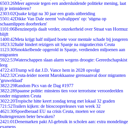
65
03:26
Meer agressie tegen een andersluidende politieke mening, laat
jij je intimideren?
23
03:02
Quake krijgt na 30 jaar een gratis uitbreiding
55
01:42
Dikke Van Dale neemt 'vulvalippen' op: 'stigma op
schaamlippen doorbreken'
11
01:06
Benzineprijs daalt verder, onzekerheid over Straat van Hormuz
blijft
14
00:42
Meta krijgt half miljard boete voor mentale schade bij jongeren
18
23:32
Italië hindert reizigers uit Spanje na migratiecrisis Ceuta
11
23:30
Smokkelbende opgerold in Spanje, verdienden miljoenen aan
migranten
59
22:53
Waterschappen slaan alarm wegens droogte: Gereedschapskist
leeg
47
22:43
Trump wil dat J.D. Vance hem in 2028 opvolgt
34
22:32
Ceuta-leider noemt Marokkaanse grensaanval door migranten
'gruweldaad'
38
22:29
Random Pics van de Dag #1977
38
22:28
Spaanse politie: minstens tien voor terrorisme veroordeelden
onder migranten Ceuta
30
22:20
Tropische hitte keert zondag terug met lokaal 32 graden
7
21:52
Trailers kijken: de bioscoopreleases van week 32
46
21:30
Spoedberaad EU na crisis Ceuta, moeten we onze
buitengrenzen beter bewaken?
24
21:01
Denemarken pakt AI-gebruik in scholen aan: extra mondelinge
examens