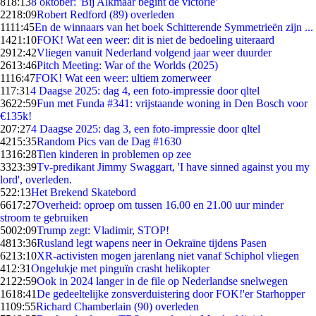
8
18:13
8 oktober: 'Bij Alkmaar begint de victorie'
22
18:09
Robert Redford (89) overleden
11
11:45
En de winnaars van het boek Schitterende Symmetrieën zijn ...
14
21:10
FOK! Wat een weer: dit is niet de bedoeling uiteraard
29
12:42
Vliegen vanuit Nederland volgend jaar weer duurder
26
13:46
Pitch Meeting: War of the Worlds (2025)
11
16:47
FOK! Wat een weer: ultiem zomerweer
1
17:31
4 Daagse 2025: dag 4, een foto-impressie door qltel
36
22:59
Fun met Funda #341: vrijstaande woning in Den Bosch voor
€135k!
2
07:27
4 Daagse 2025: dag 3, een foto-impressie door qltel
42
15:35
Random Pics van de Dag #1630
13
16:28
Tien kinderen in problemen op zee
33
23:39
Tv-predikant Jimmy Swaggart, 'I have sinned against you my
lord', overleden.
5
22:13
Het Brekend Skatebord
66
17:27
Overheid: oproep om tussen 16.00 en 21.00 uur minder
stroom te gebruiken
50
02:09
Trump zegt: Vladimir, STOP!
48
13:36
Rusland legt wapens neer in Oekraïne tijdens Pasen
62
13:10
XR-activisten mogen jarenlang niet vanaf Schiphol vliegen
4
12:31
Ongelukje met pinguïn crasht helikopter
21
22:59
Ook in 2024 langer in de file op Nederlandse snelwegen
16
18:41
De gedeeltelijke zonsverduistering door FOK!'er Starhopper
11
09:55
Richard Chamberlain (90) overleden