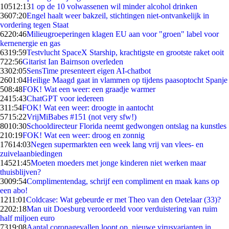
105
12:13
1 op de 10 volwassenen wil minder alcohol drinken
36
07:20
Engel haalt weer bakzeil, stichtingen niet-ontvankelijk in
vordering tegen Staat
62
20:46
Milieugroeperingen klagen EU aan voor "groen" label voor
kernenergie en gas
63
19:59
Testvlucht SpaceX Starship, krachtigste en grootste raket ooit
7
22:56
Gitarist Ian Bairnson overleden
33
02:05
SensTime presenteert eigen AI-chatbot
26
01:04
Heilige Maagd gaat in vlammen op tijdens paasoptocht Spanje
5
08:48
FOK! Wat een weer: een graadje warmer
24
15:43
ChatGPT voor iedereen
3
11:54
FOK! Wat een weer: droogte in aantocht
57
15:22
VrijMiBabes #151 (not very sfw!)
80
10:30
Schooldirecteur Florida neemt gedwongen ontslag na kunstles
2
10:19
FOK! Wat een weer: droog en zonnig
176
14:03
Negen supermarkten een week lang vrij van vlees- en
zuivelaanbiedingen
145
21:45
Moeten moeders met jonge kinderen niet werken maar
thuisblijven?
30
09:54
Complimentendag, schrijf een compliment en maak kans op
een abo!
12
11:01
Coldcase: Wat gebeurde er met Theo van den Oetelaar (33)?
22
02:18
Man uit Doesburg veroordeeld voor verduistering van ruim
half miljoen euro
73
19:08
Aantal coronagevallen loopt op, nieuwe virusvarianten in