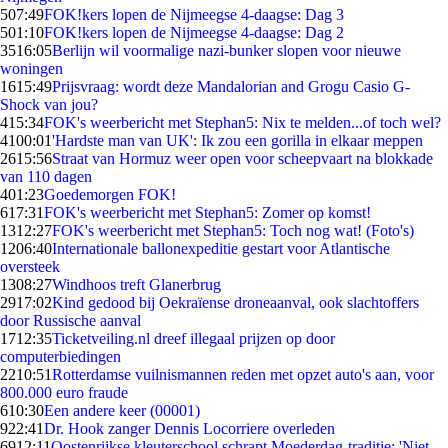
5
07:49
FOK!kers lopen de Nijmeegse 4-daagse: Dag 3
5
01:10
FOK!kers lopen de Nijmeegse 4-daagse: Dag 2
35
16:05
Berlijn wil voormalige nazi-bunker slopen voor nieuwe
woningen
16
15:49
Prijsvraag: wordt deze Mandalorian and Grogu Casio G-
Shock van jou?
4
15:34
FOK's weerbericht met Stephan5: Nix te melden...of toch wel?
41
00:01
'Hardste man van UK': Ik zou een gorilla in elkaar meppen
26
15:56
Straat van Hormuz weer open voor scheepvaart na blokkade
van 110 dagen
4
01:23
Goedemorgen FOK!
6
17:31
FOK's weerbericht met Stephan5: Zomer op komst!
13
12:27
FOK's weerbericht met Stephan5: Toch nog wat! (Foto's)
12
06:40
Internationale ballonexpeditie gestart voor Atlantische
oversteek
13
08:27
Windhoos treft Glanerbrug
29
17:02
Kind gedood bij Oekraïense droneaanval, ook slachtoffers
door Russische aanval
17
12:35
Ticketveiling.nl dreef illegaal prijzen op door
computerbiedingen
22
10:51
Rotterdamse vuilnismannen reden met opzet auto's aan, voor
800.000 euro fraude
6
10:30
Een andere keer (00001)
9
22:41
Dr. Hook zanger Dennis Locorriere overleden
69
12:11
Oostenrijkse kleuterschool schrapt Moederdag-traditie: 'Niet