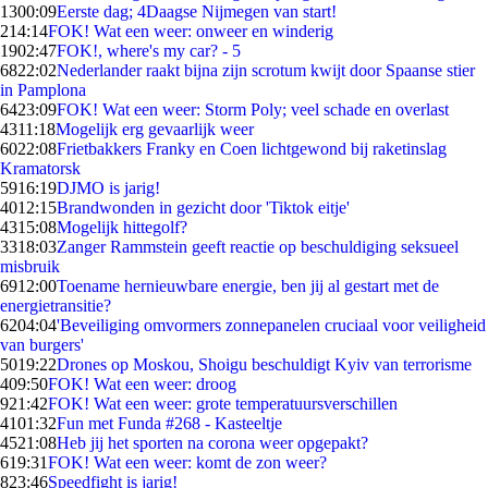
13
00:09
Eerste dag; 4Daagse Nijmegen van start!
2
14:14
FOK! Wat een weer: onweer en winderig
19
02:47
FOK!, where's my car? - 5
68
22:02
Nederlander raakt bijna zijn scrotum kwijt door Spaanse stier
in Pamplona
64
23:09
FOK! Wat een weer: Storm Poly; veel schade en overlast
43
11:18
Mogelijk erg gevaarlijk weer
60
22:08
Frietbakkers Franky en Coen lichtgewond bij raketinslag
Kramatorsk
59
16:19
DJMO is jarig!
40
12:15
Brandwonden in gezicht door 'Tiktok eitje'
43
15:08
Mogelijk hittegolf?
33
18:03
Zanger Rammstein geeft reactie op beschuldiging seksueel
misbruik
69
12:00
Toename hernieuwbare energie, ben jij al gestart met de
energietransitie?
62
04:04
'Beveiliging omvormers zonnepanelen cruciaal voor veiligheid
van burgers'
50
19:22
Drones op Moskou, Shoigu beschuldigt Kyiv van terrorisme
4
09:50
FOK! Wat een weer: droog
9
21:42
FOK! Wat een weer: grote temperatuursverschillen
41
01:32
Fun met Funda #268 - Kasteeltje
45
21:08
Heb jij het sporten na corona weer opgepakt?
6
19:31
FOK! Wat een weer: komt de zon weer?
8
23:46
Speedfight is jarig!