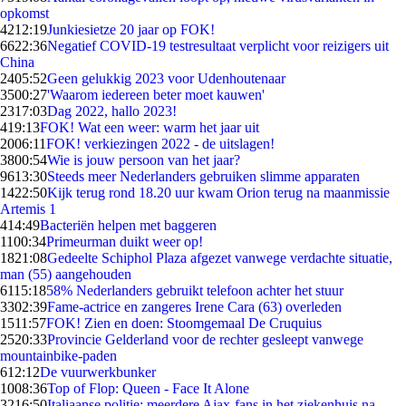
opkomst
42
12:19
Junkiesietze 20 jaar op FOK!
66
22:36
Negatief COVID-19 testresultaat verplicht voor reizigers uit
China
24
05:52
Geen gelukkig 2023 voor Udenhoutenaar
35
00:27
'Waarom iedereen beter moet kauwen'
23
17:03
Dag 2022, hallo 2023!
4
19:13
FOK! Wat een weer: warm het jaar uit
20
06:11
FOK! verkiezingen 2022 - de uitslagen!
38
00:54
Wie is jouw persoon van het jaar?
96
13:30
Steeds meer Nederlanders gebruiken slimme apparaten
14
22:50
Kijk terug rond 18.20 uur kwam Orion terug na maanmissie
Artemis 1
4
14:49
Bacteriën helpen met baggeren
11
00:34
Primeurman duikt weer op!
18
21:08
Gedeelte Schiphol Plaza afgezet vanwege verdachte situatie,
man (55) aangehouden
61
15:18
58% Nederlanders gebruikt telefoon achter het stuur
33
02:39
Fame-actrice en zangeres Irene Cara (63) overleden
15
11:57
FOK! Zien en doen: Stoomgemaal De Cruquius
25
20:33
Provincie Gelderland voor de rechter gesleept vanwege
mountainbike-paden
6
12:12
De vuurwerkbunker
10
08:36
Top of Flop: Queen - Face It Alone
32
16:50
Italiaanse politie: meerdere Ajax-fans in het ziekenhuis na