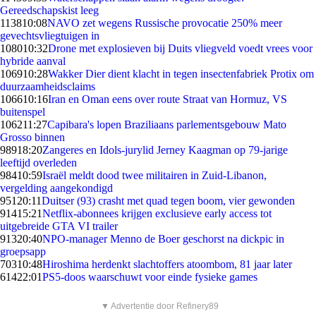
Gereedschapskist leeg
1138
10:08
NAVO zet wegens Russische provocatie 250% meer
gevechtsvliegtuigen in
1080
10:32
Drone met explosieven bij Duits vliegveld voedt vrees voor
hybride aanval
1069
10:28
Wakker Dier dient klacht in tegen insectenfabriek Protix om
duurzaamheidsclaims
1066
10:16
Iran en Oman eens over route Straat van Hormuz, VS
buitenspel
1062
11:27
Capibara's lopen Braziliaans parlementsgebouw Mato
Grosso binnen
989
18:20
Zangeres en Idols-jurylid Jerney Kaagman op 79-jarige
leeftijd overleden
984
10:59
Israël meldt dood twee militairen in Zuid-Libanon,
vergelding aangekondigd
951
20:11
Duitser (93) crasht met quad tegen boom, vier gewonden
914
15:21
Netflix-abonnees krijgen exclusieve early access tot
uitgebreide GTA VI trailer
913
20:40
NPO-manager Menno de Boer geschorst na dickpic in
groepsapp
703
10:48
Hiroshima herdenkt slachtoffers atoombom, 81 jaar later
614
22:01
PS5-doos waarschuwt voor einde fysieke games
▼ Advertentie door Refinery89