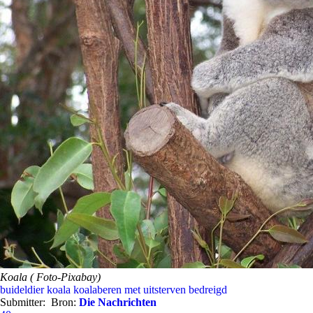
Koala ( Foto-Pixabay)
buideldier
koala
koalaberen
met uitsterven bedreigd
Submitter:
Bron:
Die Nachrichten