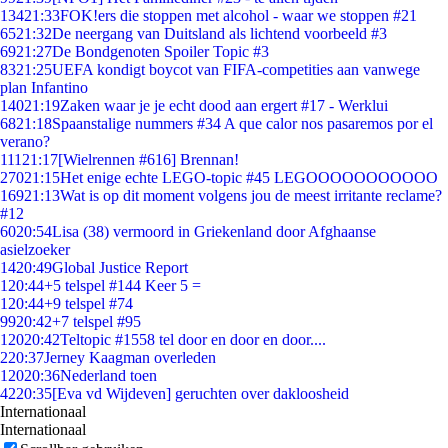
134
21:33
FOK!ers die stoppen met alcohol - waar we stoppen #21
65
21:32
De neergang van Duitsland als lichtend voorbeeld #3
69
21:27
De Bondgenoten Spoiler Topic #3
83
21:25
UEFA kondigt boycot van FIFA-competities aan vanwege
plan Infantino
140
21:19
Zaken waar je je echt dood aan ergert #17 - Werklui
68
21:18
Spaanstalige nummers #34 A que calor nos pasaremos por el
verano?
111
21:17
[Wielrennen #616] Brennan!
270
21:15
Het enige echte LEGO-topic #45 LEGOOOOOOOOOOO
169
21:13
Wat is op dit moment volgens jou de meest irritante reclame?
#12
60
20:54
Lisa (38) vermoord in Griekenland door Afghaanse
asielzoeker
14
20:49
Global Justice Report
1
20:44
+5 telspel #144 Keer 5 =
1
20:44
+9 telspel #74
99
20:42
+7 telspel #95
120
20:42
Teltopic #1558 tel door en door en door....
2
20:37
Jerney Kaagman overleden
120
20:36
Nederland toen
42
20:35
[Eva vd Wijdeven] geruchten over dakloosheid
Internationaal
Internationaal