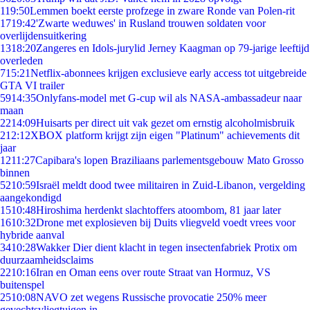
1
19:50
Lemmen boekt eerste profzege in zware Ronde van Polen-rit
17
19:42
'Zwarte weduwes' in Rusland trouwen soldaten voor
overlijdensuitkering
13
18:20
Zangeres en Idols-jurylid Jerney Kaagman op 79-jarige leeftijd
overleden
7
15:21
Netflix-abonnees krijgen exclusieve early access tot uitgebreide
GTA VI trailer
59
14:35
Onlyfans-model met G-cup wil als NASA-ambassadeur naar
maan
22
14:09
Huisarts per direct uit vak gezet om ernstig alcoholmisbruik
2
12:12
XBOX platform krijgt zijn eigen "Platinum" achievements dit
jaar
12
11:27
Capibara's lopen Braziliaans parlementsgebouw Mato Grosso
binnen
52
10:59
Israël meldt dood twee militairen in Zuid-Libanon, vergelding
aangekondigd
15
10:48
Hiroshima herdenkt slachtoffers atoombom, 81 jaar later
16
10:32
Drone met explosieven bij Duits vliegveld voedt vrees voor
hybride aanval
34
10:28
Wakker Dier dient klacht in tegen insectenfabriek Protix om
duurzaamheidsclaims
22
10:16
Iran en Oman eens over route Straat van Hormuz, VS
buitenspel
25
10:08
NAVO zet wegens Russische provocatie 250% meer
gevechtsvliegtuigen in