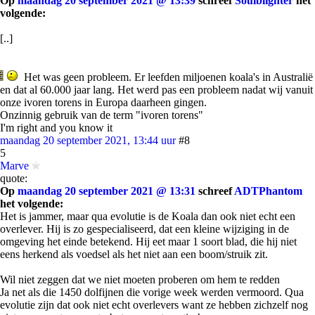
Op
maandag 20 september 2021 @ 13:39
schreef
Soulblighter
het
volgende:
[..]
Het was geen probleem. Er leefden miljoenen koala's in Australië
en dat al 60.000 jaar lang. Het werd pas een probleem nadat wij vanuit
onze ivoren torens in Europa daarheen gingen.
Onzinnig gebruik van de term "ivoren torens"
I'm right and you know it
maandag 20 september 2021, 13:44 uur
#8
5
Marve
quote:
Op
maandag 20 september 2021 @ 13:31
schreef
ADTPhantom
het volgende:
Het is jammer, maar qua evolutie is de Koala dan ook niet echt een
overlever. Hij is zo gespecialiseerd, dat een kleine wijziging in de
omgeving het einde betekend. Hij eet maar 1 soort blad, die hij niet
eens herkend als voedsel als het niet aan een boom/struik zit.
Wil niet zeggen dat we niet moeten proberen om hem te redden
Ja net als die 1450 dolfijnen die vorige week werden vermoord. Qua
evolutie zijn dat ook niet echt overlevers want ze hebben zichzelf nog