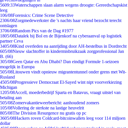
56
09:33
Waterschappen slaan alarm wegens droogte: Gereedschapskist
leeg
1
06/08
Forensics: Crime Scene Detective
23
06/08
Zorgmedewerkster die 's nachts haar vriend bezocht terecht
ontslagen
37
06/08
Random Pics van de Dag #1977
18
05/08
Datalek bij Bol en de Bijenkorf na cyberaanval op logistiek
partner Ceva
34
05/08
Kind overleden na aanrijding door AH-bestelbus in Dordrecht
6
05/08
Nieuw slachtoffer in kindermisbruikzaak zorgprofessional Jan
B. (66)
3
05/08
Geen Qatar en Abu Dhabi? Dan eindigt Formule 1-seizoen
mogelijk in Europa
5
05/08
Litouwen vindt opnieuw migrantentunnel onder grens met Wit-
Rusland
45
05/08
Progressieve Democraat El-Sayed wint nipt voorverkiezing
Michigan
12
05/08
Accell, moederbedrijf Sparta en Batavus, vraagt uitstel van
betaling aan
5
05/08
Zomervakantieweerbericht: aanhoudend zomers
1
05/08
Vollering de sterkste na lastige heuvelrit
8
05/08
The Division Resurgence nu gratis op pc
36
05/08
Hackers roven Coldcard-bitcoinwallets leeg voor 114 miljoen
dollar