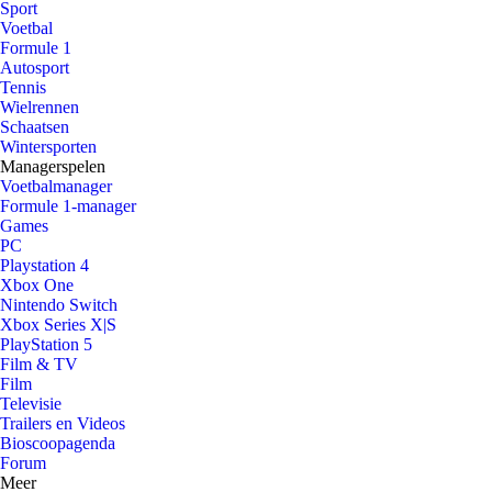
Sport
Voetbal
Formule 1
Autosport
Tennis
Wielrennen
Schaatsen
Wintersporten
Managerspelen
Voetbalmanager
Formule 1-manager
Games
PC
Playstation 4
Xbox One
Nintendo Switch
Xbox Series X|S
PlayStation 5
Film & TV
Film
Televisie
Trailers en Videos
Bioscoopagenda
Forum
Meer