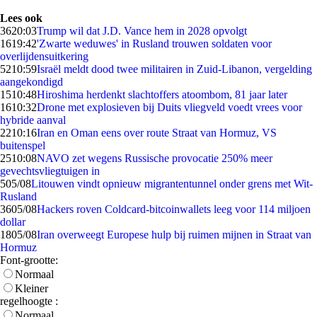
Lees ook
36
20:03
Trump wil dat J.D. Vance hem in 2028 opvolgt
16
19:42
'Zwarte weduwes' in Rusland trouwen soldaten voor
overlijdensuitkering
52
10:59
Israël meldt dood twee militairen in Zuid-Libanon, vergelding
aangekondigd
15
10:48
Hiroshima herdenkt slachtoffers atoombom, 81 jaar later
16
10:32
Drone met explosieven bij Duits vliegveld voedt vrees voor
hybride aanval
22
10:16
Iran en Oman eens over route Straat van Hormuz, VS
buitenspel
25
10:08
NAVO zet wegens Russische provocatie 250% meer
gevechtsvliegtuigen in
5
05/08
Litouwen vindt opnieuw migrantentunnel onder grens met Wit-
Rusland
36
05/08
Hackers roven Coldcard-bitcoinwallets leeg voor 114 miljoen
dollar
18
05/08
Iran overweegt Europese hulp bij ruimen mijnen in Straat van
Hormuz
Font-grootte:
Normaal
Kleiner
regelhoogte :
Normaal