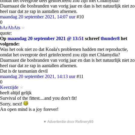
omdat het overgrote deel geïnfecteerd zou zijn met Chlamydia?
Daarnaast die bosbranden van vorig jaar en dan is het natuurlijk niet zo
heel raar dat ze rap in aantallen afnemen.
maandag 20 september 2021, 14:07 uur
#10
0
bArAbAts
quote:
Op
maandag 20 september 2021 @ 13:51
schreef
thunder8
het
volgende:
Was het ook niet zo dat Koala's problemen hadden met reproductie,
omdat het overgrote deel geïnfecteerd zou zijn met Chlamydia?
Daarnaast die bosbranden van vorig jaar en dan is het natuurlijk niet zo
heel raar dat ze rap in aantallen afnemen.
Dat is de tasmanian devil
maandag 20 september 2021, 14:13 uur
#11
0
Keerzijde
heeft altijd gelijk
Survival of the fittest....and you don't fit!
Sorry, next!
An open mind is a joy forever!
▼ Advertentie door Refinery89