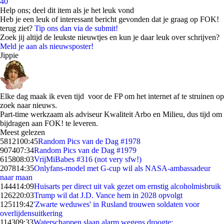
40
Help ons; deel dit item als je het leuk vond
Heb je een leuk of interessant bericht gevonden dat je graag op FOK!
terug ziet?
Tip ons dan via de submit!
Zoek jij altijd de leukste nieuwtjes en kun je daar leuk over schrijven?
Meld je aan als nieuwsposter!
Jippie
Elke dag maak ik even tijd voor de FP om het internet af te struinen op
zoek naar nieuws.
Part-time werkzaam als adviseur Kwaliteit Arbo en Milieu, dus tijd om
bijdragen aan FOK! te leveren.
Meest gelezen
58121
00:45
Random Pics van de Dag #1978
9074
07:34
Random Pics van de Dag #1979
6158
08:03
VrijMiBabes #316 (not very sfw!)
2078
14:35
Onlyfans-model met G-cup wil als NASA-ambassadeur
naar maan
1444
14:09
Huisarts per direct uit vak gezet om ernstig alcoholmisbruik
1262
20:03
Trump wil dat J.D. Vance hem in 2028 opvolgt
1251
19:42
'Zwarte weduwes' in Rusland trouwen soldaten voor
overlijdensuitkering
1143
09:33
Waterschappen slaan alarm wegens droogte: