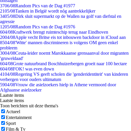
ontslagen
37
06/08
Random Pics van de Dag #1977
21
05/08
Tanken in België wordt nóg aantrekkelijker
34
05/08
Dirk sluit supermarkt op de Wallen na golf van diefstal en
agressie
12
05/08
Random Pics van de Dag #1976
6
04/08
Kraftwerk brengt ruimteschip terug naar Eindhoven
20
04/08
Apple vecht Britse eis tot inbouwen backdoor in iCloud aan
85
04/08
'Witte' mannen discrimineren is volgens OM geen enkel
probleem
30
04/08
Ceuta-leider noemt Marokkaanse grensaanval door migranten
'gruweldaad'
6
04/08
Grote natuurbrand Boschhuizerbergen groeit naar 100 hectare
6
04/08
FOK! was even down
41
04/08
Regering VS geeft scholen die 'genderidentiteit' van kinderen
verbergen voor ouders ultimatum
59
04/08
Vrouw die asielzoekers hielp in Athene vermoord door
Afghaanse asielzoeker
Laatste items
Laatste items
Toon berichten uit deze thema's
Actueel
Entertainment
Sport
Film & Tv