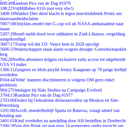
8
08:49
Random Pics van de Dag #1979
1
08:22
VrijMiBabes #316 (not very sfw!)
34
08:18
Wakker Dier dient klacht in tegen insectenfabriek Protix om
duurzaamheidsclaims
59
07:58
Onlyfans-model met G-cup wil als NASA-ambassadeur naar
maan
52
07:28
Israël meldt dood twee militairen in Zuid-Libanon, vergelding
aangekondigd
36
07:17
Trump wil dat J.D. Vance hem in 2028 opvolgt
56
06:33
Waterschappen slaan alarm wegens droogte: Gereedschapskist
leeg
7
06:28
Netflix-abonnees krijgen exclusieve early access tot uitgebreide
GTA VI trailer
13
06:11
Zangeres en Idols-jurylid Jerney Kaagman op 79-jarige leeftijd
overleden
85
04:44
'Witte' mannen discrimineren is volgens OM geen enkel
probleem
9
04:27
Ontslagen bij Halo Studios na Campaign Evolved
37
04:13
Random Pics van de Dag #1977
27
03:06
Doden bij Oekraïense droneaanvallen op Moskou en Sint-
Petersburg
12
01:08
Accell, moederbedrijf Sparta en Batavus, vraagt uitstel van
betaling aan
34
01:01
Kind overleden na aanrijding door AH-bestelbus in Dordrecht
53
00:28
Van den Brink zet nog eens 14 gemeenten onder toezicht om