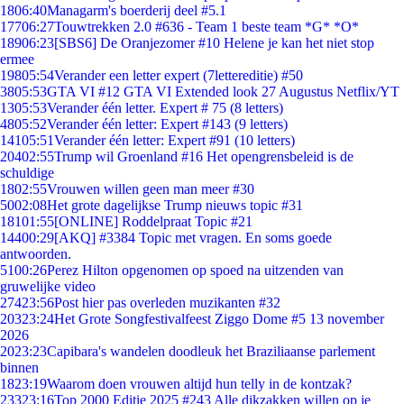
18
06:40
Managarm's boerderij deel #5.1
177
06:27
Touwtrekken 2.0 #636 - Team 1 beste team *G* *O*
189
06:23
[SBS6] De Oranjezomer #10 Helene je kan het niet stop
ermee
198
05:54
Verander een letter expert (7lettereditie) #50
38
05:53
GTA VI #12 GTA VI Extended look 27 Augustus Netflix/YT
13
05:53
Verander één letter. Expert # 75 (8 letters)
48
05:52
Verander één letter: Expert #143 (9 letters)
141
05:51
Verander één letter: Expert #91 (10 letters)
204
02:55
Trump wil Groenland #16 Het opengrensbeleid is de
schuldige
18
02:55
Vrouwen willen geen man meer #30
50
02:08
Het grote dagelijkse Trump nieuws topic #31
181
01:55
[ONLINE] Roddelpraat Topic #21
144
00:29
[AKQ] #3384 Topic met vragen. En soms goede
antwoorden.
51
00:26
Perez Hilton opgenomen op spoed na uitzenden van
gruwelijke video
274
23:56
Post hier pas overleden muzikanten #32
203
23:24
Het Grote Songfestivalfeest Ziggo Dome #5 13 november
2026
20
23:23
Capibara's wandelen doodleuk het Braziliaanse parlement
binnen
18
23:19
Waarom doen vrouwen altijd hun telly in de kontzak?
233
23:16
Top 2000 Editie 2025 #243 Alle dikzakken willen op je