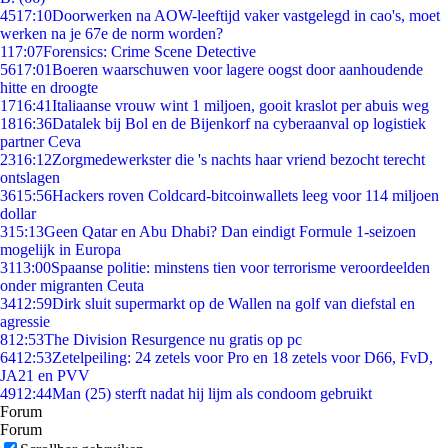
45
17:10
Doorwerken na AOW-leeftijd vaker vastgelegd in cao's, moet
werken na je 67e de norm worden?
1
17:07
Forensics: Crime Scene Detective
56
17:01
Boeren waarschuwen voor lagere oogst door aanhoudende
hitte en droogte
17
16:41
Italiaanse vrouw wint 1 miljoen, gooit kraslot per abuis weg
18
16:36
Datalek bij Bol en de Bijenkorf na cyberaanval op logistiek
partner Ceva
23
16:12
Zorgmedewerkster die 's nachts haar vriend bezocht terecht
ontslagen
36
15:56
Hackers roven Coldcard-bitcoinwallets leeg voor 114 miljoen
dollar
3
15:13
Geen Qatar en Abu Dhabi? Dan eindigt Formule 1-seizoen
mogelijk in Europa
31
13:00
Spaanse politie: minstens tien voor terrorisme veroordeelden
onder migranten Ceuta
34
12:59
Dirk sluit supermarkt op de Wallen na golf van diefstal en
agressie
8
12:53
The Division Resurgence nu gratis op pc
64
12:53
Zetelpeiling: 24 zetels voor Pro en 18 zetels voor D66, FvD,
JA21 en PVV
49
12:44
Man (25) sterft nadat hij lijm als condoom gebruikt
Forum
Forum