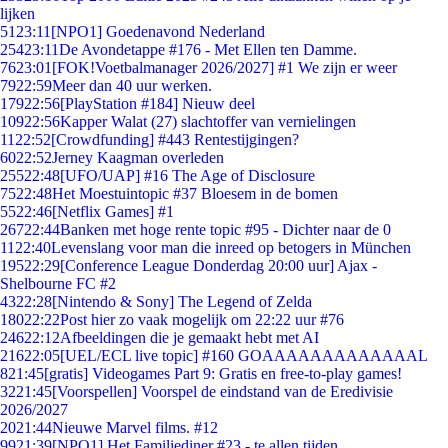
lijken
51
23:11
[NPO1] Goedenavond Nederland
254
23:11
De Avondetappe #176 - Met Ellen ten Damme.
76
23:01
[FOK!Voetbalmanager 2026/2027] #1 We zijn er weer
79
22:59
Meer dan 40 uur werken.
179
22:56
[PlayStation #184] Nieuw deel
109
22:56
Kapper Walat (27) slachtoffer van vernielingen
11
22:52
[Crowdfunding] #443 Rentestijgingen?
60
22:52
Jerney Kaagman overleden
255
22:48
[UFO/UAP] #16 The Age of Disclosure
75
22:48
Het Moestuintopic #37 Bloesem in de bomen
55
22:46
[Netflix Games] #1
267
22:44
Banken met hoge rente topic #95 - Dichter naar de 0
11
22:40
Levenslang voor man die inreed op betogers in München
195
22:29
[Conference League Donderdag 20:00 uur] Ajax -
Shelbourne FC #2
43
22:28
[Nintendo & Sony] The Legend of Zelda
180
22:22
Post hier zo vaak mogelijk om 22:22 uur #76
246
22:12
Afbeeldingen die je gemaakt hebt met AI
216
22:05
[UEL/ECL live topic] #160 GOAAAAAAAAAAAAAL
8
21:45
[gratis] Videogames Part 9: Gratis en free-to-play games!
32
21:45
[Voorspellen] Voorspel de eindstand van de Eredivisie
2026/2027
20
21:44
Nieuwe Marvel films. #12
99
21:39
[NPO1] Het Familiediner #23 - te allen tijden