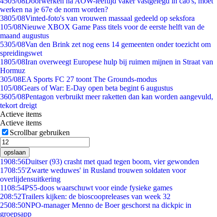
45
05/08
Doorwerken na AOW-leeftijd vaker vastgelegd in cao's, moet
werken na je 67e de norm worden?
38
05/08
Vinted-foto's van vrouwen massaal gedeeld op seksfora
1
05/08
Nieuwe XBOX Game Pass titels voor de eerste helft van de
maand augustus
53
05/08
Van den Brink zet nog eens 14 gemeenten onder toezicht om
spreidingswet
18
05/08
Iran overweegt Europese hulp bij ruimen mijnen in Straat van
Hormuz
3
05/08
EA Sports FC 27 toont The Grounds-modus
1
05/08
Gears of War: E-Day open beta begint 6 augustus
36
05/08
Pentagon verbruikt meer raketten dan kan worden aangevuld,
tekort dreigt
Actieve items
Actieve items
Scrollbar gebruiken
opslaan
19
08:56
Duitser (93) crasht met quad tegen boom, vier gewonden
17
08:55
'Zwarte weduwes' in Rusland trouwen soldaten voor
overlijdensuitkering
11
08:54
PS5-doos waarschuwt voor einde fysieke games
2
08:52
Trailers kijken: de bioscoopreleases van week 32
25
08:50
NPO-manager Menno de Boer geschorst na dickpic in
groepsapp