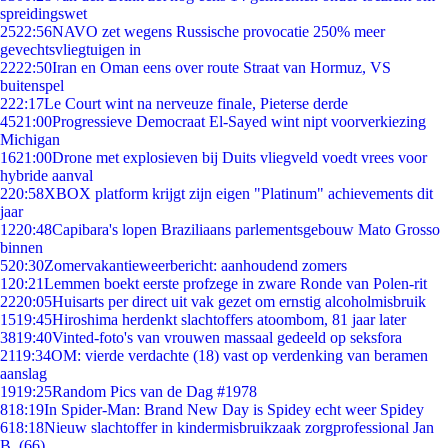
spreidingswet
25
22:56
NAVO zet wegens Russische provocatie 250% meer
gevechtsvliegtuigen in
22
22:50
Iran en Oman eens over route Straat van Hormuz, VS
buitenspel
2
22:17
Le Court wint na nerveuze finale, Pieterse derde
45
21:00
Progressieve Democraat El-Sayed wint nipt voorverkiezing
Michigan
16
21:00
Drone met explosieven bij Duits vliegveld voedt vrees voor
hybride aanval
2
20:58
XBOX platform krijgt zijn eigen "Platinum" achievements dit
jaar
12
20:48
Capibara's lopen Braziliaans parlementsgebouw Mato Grosso
binnen
5
20:30
Zomervakantieweerbericht: aanhoudend zomers
1
20:21
Lemmen boekt eerste profzege in zware Ronde van Polen-rit
22
20:05
Huisarts per direct uit vak gezet om ernstig alcoholmisbruik
15
19:45
Hiroshima herdenkt slachtoffers atoombom, 81 jaar later
38
19:40
Vinted-foto's van vrouwen massaal gedeeld op seksfora
21
19:34
OM: vierde verdachte (18) vast op verdenking van beramen
aanslag
19
19:25
Random Pics van de Dag #1978
8
18:19
In Spider-Man: Brand New Day is Spidey echt weer Spidey
6
18:18
Nieuw slachtoffer in kindermisbruikzaak zorgprofessional Jan
B. (66)