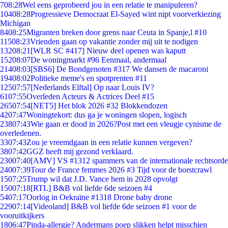
7
08:28
Wel eens geprobeerd jou in een relatie te manipuleren?
104
08:28
Progressieve Democraat El-Sayed wint nipt voorverkiezing
Michigan
84
08:25
Migranten breken door grens naar Ceuta in Spanje,l #10
115
08:23
Vrienden gaan op vakantie zonder mij uit te nodigen
132
08:21
[WLR SC #417] Nieuw deel openen was kaputt
152
08:07
De woningmarkt #96 Eenmaal, andermaal
214
08:03
[SBS6] De Bondgenoten #317 We dansen de macaroni
194
08:02
Politieke meme's en spotprenten #11
125
07:57
[Nederlands Elftal] Op naar Louis IV?
61
07:55
Overleden Acteurs & Actrices Deel #15
265
07:54
[NET5] Het blok 2026 #32 Blokkendozen
42
07:47
Woningtekort: dus ga je woningen slopen, logisch
238
07:43
Wie gaan er dood in 2026?Post met een vleugje cynisme de
overledenen.
33
07:43
Zou je vreemdgaan in een relatie kunnen vergeven?
38
07:42
GGZ heeft mij gezond verklaard.
230
07:40
[AMV] VS #1312 spammers van de internationale rechtsorde
240
07:39
Tour de France femmes 2026 #3 Tijd voor de borstcrawl
15
07:25
Trump wil dat J.D. Vance hem in 2028 opvolgt
150
07:18
[RTL] B&B vol liefde 6de seizoen #4
54
07:17
Oorlog in Oekraïne #1318 Drone baby drone
229
07:14
[Videoland] B&B vol liefde 6de seizoen #1 voor de
vooruitkijkers
18
06:47
Pinda-allergie? Andermans poep slikken helpt misschien