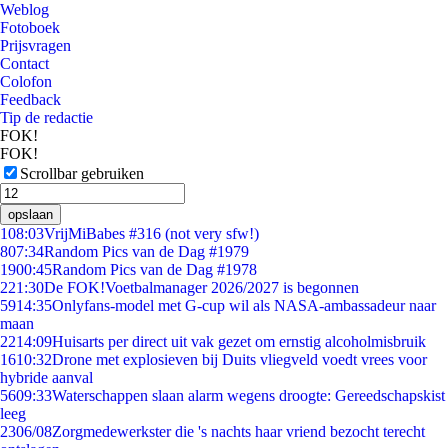
Weblog
Fotoboek
Prijsvragen
Contact
Colofon
Feedback
Tip de redactie
FOK!
FOK!
Scrollbar gebruiken
opslaan
1
08:03
VrijMiBabes #316 (not very sfw!)
8
07:34
Random Pics van de Dag #1979
19
00:45
Random Pics van de Dag #1978
2
21:30
De FOK!Voetbalmanager 2026/2027 is begonnen
59
14:35
Onlyfans-model met G-cup wil als NASA-ambassadeur naar
maan
22
14:09
Huisarts per direct uit vak gezet om ernstig alcoholmisbruik
16
10:32
Drone met explosieven bij Duits vliegveld voedt vrees voor
hybride aanval
56
09:33
Waterschappen slaan alarm wegens droogte: Gereedschapskist
leeg
23
06/08
Zorgmedewerkster die 's nachts haar vriend bezocht terecht