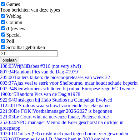
Games
Toon berichten van deze types
Weblog
Column
(P)review
Special
Poll
Scrollbar gebruiken
opslaan
1
08:03
VrijMiBabes #316 (not very sfw!)
8
07:34
Random Pics van de Dag #1979
2
05:00
Trailers kijken: de bioscoopreleases van week 32
0
03:37
Ajax veel te sterk voor Shelbourne, maar houdt schade beperkt
0
02:34
Nieuwkomers schitteren bij ruime Europese zege FC Twente
19
00:45
Random Pics van de Dag #1978
9
22:04
Ontslagen bij Halo Studios na Campaign Evolved
11
22:01
PS5-doos waarschuwt voor einde fysieke games
2
21:30
De FOK!Voetbalmanager 2026/2027 is begonnen
2
21:03
Le Court wint na nerveuze finale, Pieterse derde
25
20:40
NPO-manager Menno de Boer geschorst na dickpic in
groepsapp
19
20:11
Duitser (93) crasht met quad tegen boom, vier gewonden
36
20:03
Trump wil dat J.D. Vance hem in 2028 opvolgt