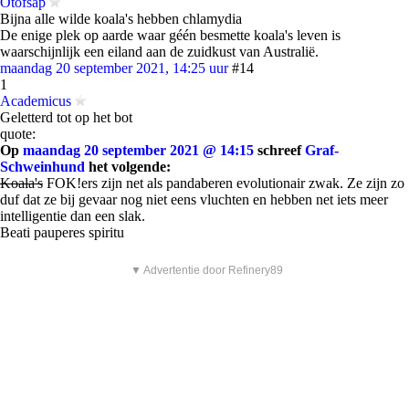
Otofsap
Bijna alle wilde koala's hebben chlamydia
De enige plek op aarde waar géén besmette koala's leven is
waarschijnlijk een eiland aan de zuidkust van Australië.
maandag 20 september 2021, 14:25 uur
#14
1
Academicus
Geletterd tot op het bot
quote:
Op
maandag 20 september 2021 @ 14:15
schreef
Graf-
Schweinhund
het volgende:
Koala's
FOK!ers zijn net als pandaberen evolutionair zwak. Ze zijn zo
duf dat ze bij gevaar nog niet eens vluchten en hebben net iets meer
intelligentie dan een slak.
Beati pauperes spiritu
▼ Advertentie door Refinery89