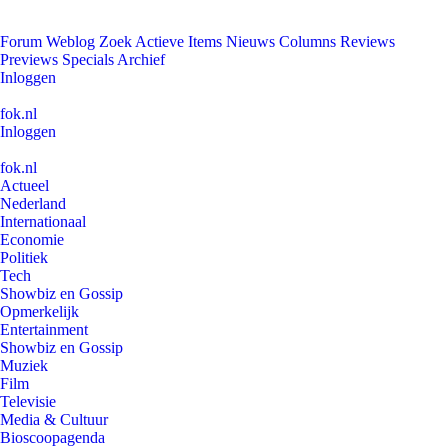
Forum
Weblog
Zoek
Actieve Items
Nieuws
Columns
Reviews
Previews
Specials
Archief
Inloggen
fok.nl
Inloggen
fok.nl
Actueel
Nederland
Internationaal
Economie
Politiek
Tech
Showbiz en Gossip
Opmerkelijk
Entertainment
Showbiz en Gossip
Muziek
Film
Televisie
Media & Cultuur
Bioscoopagenda