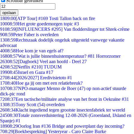
Scrollbar gebruiken
opslaan
18
09:00
[ATP Tour] #169 Tosti Tallon back on fire
100
08:59
Het grote goedemorgen topic #3
91
08:59
[INFLUENCERS #295] Van flodderslinger tot Shrek-crème
9
08:59
Peter Faber is overleden
13
08:59
Rechtszaak dodelijk ongeluk uitgesteld vanwege vakantie
advocaat
40
08:58
Hoe kom je van egels af?
168
08:57
Wat is jullie binnenhuistemperatuur? #81 Horrorzomer
263
08:52
[Dagboek] Veel aan hoofd - Deel 27
42
08:52
[Netflix #210] TUDUM
199
08:45
Israel en Gaza #17
27
08:44
[2026/2027] Eredivisietoto #1
17
08:40
Hoe ga jij om met een relatiebreuk?
107
08:37
NPO-manager Menno de Boer (47) op non-actief stuurde
dick-pic rond
72
08:37
Een tactische/militaire analyse van het front in Oekraïne #31
13
08:35
Tony Scott (54) overleden
26
08:34
Klacht ingediend tegen grootste insectenfabriek ter wereld
245
08:30
Totale zonsverduistering 12-08-2026 (Groenland, IJsland en
Spanje) #1
189
08:29
Oorlog Iran #136 Bridge and powerplant day incoming?
7
08:29
[Boekbespreking] Yesteryear - Caro Claire Burke