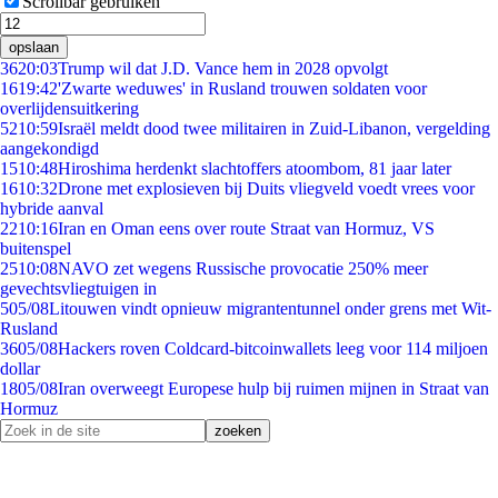
Scrollbar gebruiken
opslaan
36
20:03
Trump wil dat J.D. Vance hem in 2028 opvolgt
16
19:42
'Zwarte weduwes' in Rusland trouwen soldaten voor
overlijdensuitkering
52
10:59
Israël meldt dood twee militairen in Zuid-Libanon, vergelding
aangekondigd
15
10:48
Hiroshima herdenkt slachtoffers atoombom, 81 jaar later
16
10:32
Drone met explosieven bij Duits vliegveld voedt vrees voor
hybride aanval
22
10:16
Iran en Oman eens over route Straat van Hormuz, VS
buitenspel
25
10:08
NAVO zet wegens Russische provocatie 250% meer
gevechtsvliegtuigen in
5
05/08
Litouwen vindt opnieuw migrantentunnel onder grens met Wit-
Rusland
36
05/08
Hackers roven Coldcard-bitcoinwallets leeg voor 114 miljoen
dollar
18
05/08
Iran overweegt Europese hulp bij ruimen mijnen in Straat van
Hormuz