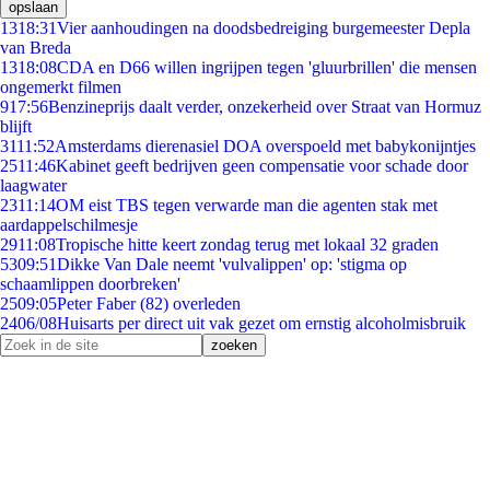
opslaan
13
18:31
Vier aanhoudingen na doodsbedreiging burgemeester Depla
van Breda
13
18:08
CDA en D66 willen ingrijpen tegen 'gluurbrillen' die mensen
ongemerkt filmen
9
17:56
Benzineprijs daalt verder, onzekerheid over Straat van Hormuz
blijft
31
11:52
Amsterdams dierenasiel DOA overspoeld met babykonijntjes
25
11:46
Kabinet geeft bedrijven geen compensatie voor schade door
laagwater
23
11:14
OM eist TBS tegen verwarde man die agenten stak met
aardappelschilmesje
29
11:08
Tropische hitte keert zondag terug met lokaal 32 graden
53
09:51
Dikke Van Dale neemt 'vulvalippen' op: 'stigma op
schaamlippen doorbreken'
25
09:05
Peter Faber (82) overleden
24
06/08
Huisarts per direct uit vak gezet om ernstig alcoholmisbruik