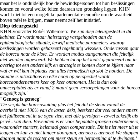
maar het is onduidelijk hoe de bewindspersonen tot hun beslissingen
komen en vooral welke feiten daaraan ten grondslag liggen. KHN
wacht niet tot een mogelijke parlementaire enquête om de waarheid
boven tafel te krijgen, maar neemt zelf het initiatief.
Diep teleurgesteld
KHN-voorzitter Robèr Willemsen:
'We zijn diep teleurgesteld in dit
kabinet. Er wordt maar halsstarrig vastgehouden aan de
epidemiologische situatie, terwijl medische parameters waarop
beslissingen worden gebaseerd regelmatig wisselen. Ondertussen gaat
de horeca naar de klote. Er worden moties aangenomen die feitelijk
niet worden uitgevoerd. We hebben tot op het laatst geprobeerd om in
overleg tot een andere kijk en strategie te komen door te kijken naar
wat er wél kan in plaats van alles hermetisch op slot te houden. De
situatie is uitzichtloos en elke hoop op perspectief wordt
horecaondernemers keer op keer ontnomen. Het is dan ook
onacceptabel als er vanaf 2 maart geen versoepelingen voor de horeca
mogelijk zijn.'
"Genoeg is genoeg"
'De verplichte horecasluiting plus het feit dat de steun vanuit de
overheid niet 100% van de lasten dekt, betekent dat veel ondernemers
het faillissement in de ogen zien, met alle gevolgen - zowel zakelijk als
privé - van dien. Bovendien is er voor bepaalde groepen ondernemers,
waaronder starters, helemaal geen compensatie. Dit is niet meer uit te
leggen en kan zo niet langer doorgaan, genoeg is genoeg! We stappen
daarom naar de rechter om meer steun en heropening af te dwingen.'