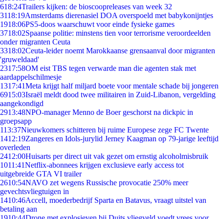
6
18:24
Trailers kijken: de bioscoopreleases van week 32
31
18:19
Amsterdams dierenasiel DOA overspoeld met babykonijntjes
19
18:06
PS5-doos waarschuwt voor einde fysieke games
37
18:02
Spaanse politie: minstens tien voor terrorisme veroordeelden
onder migranten Ceuta
33
18:02
Ceuta-leider noemt Marokkaanse grensaanval door migranten
'gruweldaad'
23
17:58
OM eist TBS tegen verwarde man die agenten stak met
aardappelschilmesje
13
17:41
Meta krijgt half miljard boete voor mentale schade bij jongeren
69
15:03
Israël meldt dood twee militairen in Zuid-Libanon, vergelding
aangekondigd
29
13:48
NPO-manager Menno de Boer geschorst na dickpic in
groepsapp
1
13:37
Nieuwkomers schitteren bij ruime Europese zege FC Twente
14
12:19
Zangeres en Idols-jurylid Jerney Kaagman op 79-jarige leeftijd
overleden
24
12:00
Huisarts per direct uit vak gezet om ernstig alcoholmisbruik
10
11:41
Netflix-abonnees krijgen exclusieve early access tot
uitgebreide GTA VI trailer
26
10:54
NAVO zet wegens Russische provocatie 250% meer
gevechtsvliegtuigen in
14
10:46
Accell, moederbedrijf Sparta en Batavus, vraagt uitstel van
betaling aan
19
10:44
Drone met explosieven bij Duits vliegveld voedt vrees voor