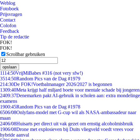
Weblog
Fotoboek
Prijsvragen
Contact
Colofon
Feedback
Tip de redactie
FOK!
FOK!
Scrollbar gebruiken
opslaan
11
14:50
VrijMiBabes #316 (not very sfw!)
35
14:50
Random Pics van de Dag #1979
2
14:30
De FOK!Voetbalmanager 2026/2027 is begonnen
13
09:40
Meta krijgt half miljard boete voor mentale schade bij jongeren
24
09:37
Denemarken pakt AI-gebruik in scholen aan: extra mondelinge
examens
19
00:45
Random Pics van de Dag #1978
65
06/08
Onlyfans-model met G-cup wil als NASA-ambassadeur naar
maan
24
06/08
Huisarts per direct uit vak gezet om ernstig alcoholmisbruik
19
06/08
Drone met explosieven bij Duits vliegveld voedt vrees voor
hybride aanval