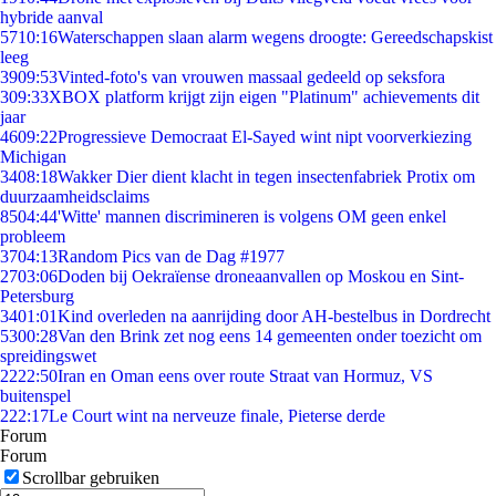
hybride aanval
57
10:16
Waterschappen slaan alarm wegens droogte: Gereedschapskist
leeg
39
09:53
Vinted-foto's van vrouwen massaal gedeeld op seksfora
3
09:33
XBOX platform krijgt zijn eigen "Platinum" achievements dit
jaar
46
09:22
Progressieve Democraat El-Sayed wint nipt voorverkiezing
Michigan
34
08:18
Wakker Dier dient klacht in tegen insectenfabriek Protix om
duurzaamheidsclaims
85
04:44
'Witte' mannen discrimineren is volgens OM geen enkel
probleem
37
04:13
Random Pics van de Dag #1977
27
03:06
Doden bij Oekraïense droneaanvallen op Moskou en Sint-
Petersburg
34
01:01
Kind overleden na aanrijding door AH-bestelbus in Dordrecht
53
00:28
Van den Brink zet nog eens 14 gemeenten onder toezicht om
spreidingswet
22
22:50
Iran en Oman eens over route Straat van Hormuz, VS
buitenspel
2
22:17
Le Court wint na nerveuze finale, Pieterse derde
Forum
Forum
Scrollbar gebruiken