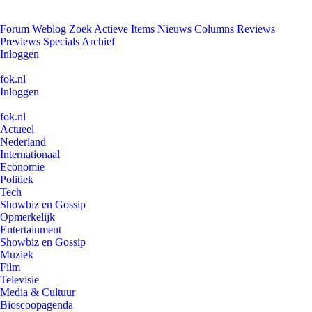
Forum
Weblog
Zoek
Actieve Items
Nieuws
Columns
Reviews
Previews
Specials
Archief
Inloggen
fok.nl
Inloggen
fok.nl
Actueel
Nederland
Internationaal
Economie
Politiek
Tech
Showbiz en Gossip
Opmerkelijk
Entertainment
Showbiz en Gossip
Muziek
Film
Televisie
Media & Cultuur
Bioscoopagenda