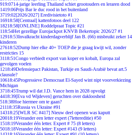
9
19:07
14-jarige leerling Thailand schiet grootouders en leraren dood
14
19:06
Prijs Bar le duc rood in het buitenland
37
19:02
[2026/2027] Eredivisietoto #1
169
18:58
[Centraal] kattenfotoos deel 122
182
18:58
[ONLINE] Roddelpraat Topic #21
1
18:54
Het gezellige Eurojackpot KNVB Bekertopic 2026/27 #1
129
18:53
Invalkracht kinderdagverblijf Jan B. (66) misbruikt zeker 14
kinderen
276
18:52
Dump hier elke 40+ TOEP die je graag kwijt wil, zonder
restricties 15
31
18:51
Congo verbiedt export van koper en kobalt, Europa zal
gevolgen voelen
12
18:49
Defensiepact Pakistan, Turkije en Saudi-Arabië bevat art.5
clausule?
106
18:45
Progressieve Democraat El-Sayed wint nipt voorverkiezing
Michigan
37
18:45
Trump wil dat J.D. Vance hem in 2028 opvolgt
44
18:39
[Eva vd Wijdeven] geruchten over dakloosheid
5
18:38
Hoe hiermee om te gaan?
211
18:35
Russia vs Ukraine #91
143
18:25
[WLR SC #417] Nieuw deel openen was kaputt
200
18:19
Verander een letter expert (7lettereditie) #50
15
18:19
Verander één letter. Expert # 75 (8 letters)
50
18:18
Verander één letter: Expert #143 (9 letters)
143
18:16
Verander één letter: Expert #91 (10 letters)