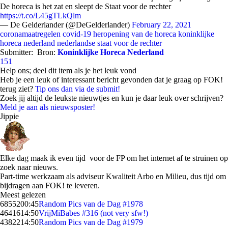
De horeca is het zat en sleept de Staat voor de rechter
https://t.co/L45gTLkQlm
— De Gelderlander (@DeGelderlander)
February 22, 2021
coronamaatregelen
covid-19
heropening van de horeca
koninklijke
horeca nederland
nederlandse staat voor de rechter
Submitter:
Bron:
Koninklijke Horeca Nederland
151
Help ons; deel dit item als je het leuk vond
Heb je een leuk of interessant bericht gevonden dat je graag op FOK!
terug ziet?
Tip ons dan via de submit!
Zoek jij altijd de leukste nieuwtjes en kun je daar leuk over schrijven?
Meld je aan als nieuwsposter!
Jippie
Elke dag maak ik even tijd voor de FP om het internet af te struinen op
zoek naar nieuws.
Part-time werkzaam als adviseur Kwaliteit Arbo en Milieu, dus tijd om
bijdragen aan FOK! te leveren.
Meest gelezen
68552
00:45
Random Pics van de Dag #1978
46416
14:50
VrijMiBabes #316 (not very sfw!)
43822
14:50
Random Pics van de Dag #1979