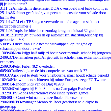
jij je intimideren?
31
11:52
Amsterdams dierenasiel DOA overspoeld met babykonijntjes
25
11:46
Kabinet geeft bedrijven geen compensatie voor schade door
laagwater
23
11:14
OM eist TBS tegen verwarde man die agenten stak met
aardappelschilmesje
29
11:08
Tropische hitte keert zondag terug met lokaal 32 graden
30
10:12
Trump grijpt weer in op automatisch staatsburgerschap bij
geboorte in VS
53
09:51
Dikke Van Dale neemt 'vulvalippen' op: 'stigma op
schaamlippen doorbreken'
13
09:40
Meta krijgt half miljard boete voor mentale schade bij jongeren
24
09:37
Denemarken pakt AI-gebruik in scholen aan: extra mondelinge
examens
25
09:05
Peter Faber (82) overleden
6
05:00
Trailers kijken: de bioscoopreleases van week 32
0
03:37
Ajax veel te sterk voor Shelbourne, maar houdt schade beperkt
1
02:34
Nieuwkomers schitteren bij ruime Europese zege FC Twente
19
00:45
Random Pics van de Dag #1978
15
22:04
Ontslagen bij Halo Studios na Campaign Evolved
19
22:01
PS5-doos waarschuwt voor einde fysieke games
2
06/08
Le Court wint na nerveuze finale, Pieterse derde
29
06/08
NPO-manager Menno de Boer geschorst na dickpic in
groepsapp
36
06/08
Duitser (93) crasht met quad tegen boom, vier gewonden