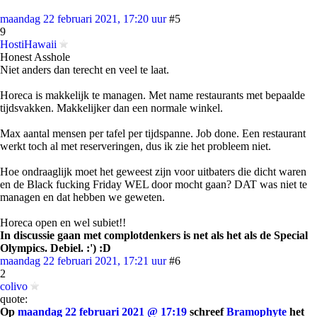
maandag 22 februari 2021, 17:20 uur
#5
9
HostiHawaii
Honest Asshole
Niet anders dan terecht en veel te laat.
Horeca is makkelijk te managen. Met name restaurants met bepaalde
tijdsvakken. Makkelijker dan een normale winkel.
Max aantal mensen per tafel per tijdspanne. Job done. Een restaurant
werkt toch al met reserveringen, dus ik zie het probleem niet.
Hoe ondraaglijk moet het geweest zijn voor uitbaters die dicht waren
en de Black fucking Friday WEL door mocht gaan? DAT was niet te
managen en dat hebben we geweten.
Horeca open en wel subiet!!
In discussie gaan met complotdenkers is net als het als de Special
Olympics. Debiel. :') :D
maandag 22 februari 2021, 17:21 uur
#6
2
colivo
quote:
Op
maandag 22 februari 2021 @ 17:19
schreef
Bramophyte
het