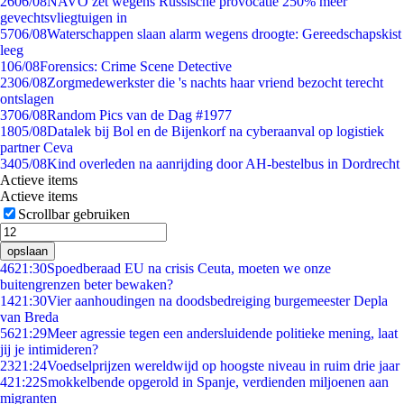
26
06/08
NAVO zet wegens Russische provocatie 250% meer
gevechtsvliegtuigen in
57
06/08
Waterschappen slaan alarm wegens droogte: Gereedschapskist
leeg
1
06/08
Forensics: Crime Scene Detective
23
06/08
Zorgmedewerkster die 's nachts haar vriend bezocht terecht
ontslagen
37
06/08
Random Pics van de Dag #1977
18
05/08
Datalek bij Bol en de Bijenkorf na cyberaanval op logistiek
partner Ceva
34
05/08
Kind overleden na aanrijding door AH-bestelbus in Dordrecht
Actieve items
Actieve items
Scrollbar gebruiken
opslaan
46
21:30
Spoedberaad EU na crisis Ceuta, moeten we onze
buitengrenzen beter bewaken?
14
21:30
Vier aanhoudingen na doodsbedreiging burgemeester Depla
van Breda
56
21:29
Meer agressie tegen een andersluidende politieke mening, laat
jij je intimideren?
23
21:24
Voedselprijzen wereldwijd op hoogste niveau in ruim drie jaar
4
21:22
Smokkelbende opgerold in Spanje, verdienden miljoenen aan
migranten