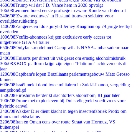
46
06/08
Trump wil dat J.D. Vance hem in 2028 opvolgt
1
06/08
Lemmen boekt eerste profzege in zware Ronde van Polen-rit
24
06/08
'Zwarte weduwes' in Rusland trouwen soldaten voor
overlijdensuitkering
14
06/08
Zangeres en Idols-jurylid Jerney Kaagman op 79-jarige leeftijd
overleden
10
06/08
Netflix-abonnees krijgen exclusieve early access tot
uitgebreide GTA VI trailer
65
06/08
Onlyfans-model met G-cup wil als NASA-ambassadeur naar
maan
24
06/08
Huisarts per direct uit vak gezet om ernstig alcoholmisbruik
3
06/08
XBOX platform krijgt zijn eigen "Platinum" achievements dit
jaar
12
06/08
Capibara's lopen Braziliaans parlementsgebouw Mato Grosso
binnen
69
06/08
Israël meldt dood twee militairen in Zuid-Libanon, vergelding
aangekondigd
15
06/08
Hiroshima herdenkt slachtoffers atoombom, 81 jaar later
19
06/08
Drone met explosieven bij Duits vliegveld voedt vrees voor
hybride aanval
34
06/08
Wakker Dier dient klacht in tegen insectenfabriek Protix om
duurzaamheidsclaims
22
06/08
Iran en Oman eens over route Straat van Hormuz, VS
buitenspel