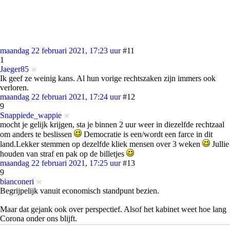
maandag 22 februari 2021, 17:23 uur
#11
1
Jaeger85
Ik geef ze weinig kans. Al hun vorige rechtszaken zijn immers ook
verloren.
maandag 22 februari 2021, 17:24 uur
#12
9
Snappiede_wappie
mocht je gelijk krijgen, sta je binnen 2 uur weer in diezelfde rechtzaal
om anders te beslissen
Democratie is een/wordt een farce in dit
land.Lekker stemmen op dezelfde kliek mensen over 3 weken
Jullie
houden van straf en pak op de billetjes
maandag 22 februari 2021, 17:25 uur
#13
9
bianconeri
Begrijpelijk vanuit economisch standpunt bezien.
Maar dat gejank ook over perspectief. Alsof het kabinet weet hoe lang
Corona onder ons blijft.
Dat roepen die domme wappies ook altijd. Owhhh ja Rutte roept dit en