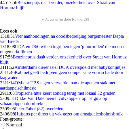
445
17:56
Benzineprijs daalt verder, onzekerheid over Straat van
Hormuz blijft
▼ Advertentie door Refinery89
Lees ook
13
18:31
Vier aanhoudingen na doodsbedreiging burgemeester Depla
van Breda
13
18:08
CDA en D66 willen ingrijpen tegen 'gluurbrillen' die mensen
ongemerkt filmen
9
17:56
Benzineprijs daalt verder, onzekerheid over Straat van Hormuz
blijft
31
11:52
Amsterdams dierenasiel DOA overspoeld met babykonijntjes
25
11:46
Kabinet geeft bedrijven geen compensatie voor schade door
laagwater
23
11:14
OM eist TBS tegen verwarde man die agenten stak met
aardappelschilmesje
29
11:08
Tropische hitte keert zondag terug met lokaal 32 graden
53
09:51
Dikke Van Dale neemt 'vulvalippen' op: 'stigma op
schaamlippen doorbreken'
25
09:05
Peter Faber (82) overleden
24
06/08
Huisarts per direct uit vak gezet om ernstig alcoholmisbruik
Font-grootte:
Normaal