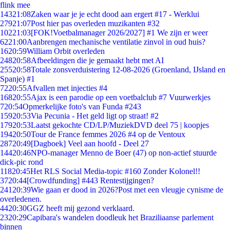
flink mee
143
21:08
Zaken waar je je echt dood aan ergert #17 - Werklui
279
21:07
Post hier pas overleden muzikanten #32
102
21:03
[FOK!Voetbalmanager 2026/2027] #1 We zijn er weer
62
21:00
Aanbrengen mechanische ventilatie zinvol in oud huis?
16
20:59
William Orbit overleden
248
20:58
Afbeeldingen die je gemaakt hebt met AI
255
20:58
Totale zonsverduistering 12-08-2026 (Groenland, IJsland en
Spanje) #1
72
20:55
Afvallen met injecties #4
168
20:55
Ajax is een parodie op een voetbalclub #7 Vuurwerkjes
7
20:54
Opmerkelijke foto's van Funda #243
159
20:53
Via Pecunia - Het geld ligt op straat! #2
179
20:53
Laatst gekochte CD/LP/MuziekDVD deel 75 | koopjes
194
20:50
Tour de France femmes 2026 #4 op de Ventoux
287
20:49
[Dagboek] Veel aan hoofd - Deel 27
144
20:46
NPO-manager Menno de Boer (47) op non-actief stuurde
dick-pic rond
118
20:45
Het RLS Social Media-topic #160 Zonder Kolonel!!
37
20:44
[Crowdfunding] #443 Rentestijgingen?
241
20:39
Wie gaan er dood in 2026?Post met een vleugje cynisme de
overledenen.
44
20:30
GGZ heeft mij gezond verklaard.
23
20:29
Capibara's wandelen doodleuk het Braziliaanse parlement
binnen