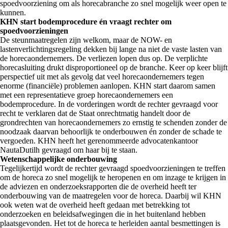
spoedvoorziening om als horecabranche zo snel mogelijk weer open te
kunnen.
KHN start bodemprocedure én vraagt rechter om
spoedvoorzieningen
De steunmaatregelen zijn welkom, maar de NOW- en
lastenverlichtingsregeling dekken bij lange na niet de vaste lasten van
de horecaondernemers. De verliezen lopen dus op. De verplichte
horecasluiting drukt disproportioneel op de branche. Keer op keer blijft
perspectief uit met als gevolg dat veel horecaondernemers tegen
enorme (financiële) problemen aanlopen. KHN start daarom samen
met een representatieve groep horecaondernemers een
bodemprocedure. In de vorderingen wordt de rechter gevraagd voor
recht te verklaren dat de Staat onrechtmatig handelt door de
grondrechten van horecaondernemers zo ernstig te schenden zonder de
noodzaak daarvan behoorlijk te onderbouwen én zonder de schade te
vergoeden. KHN heeft het gerenommeerde advocatenkantoor
NautaDutilh gevraagd om haar bij te staan.
Wetenschappelijke onderbouwing
Tegelijkertijd wordt de rechter gevraagd spoedvoorzieningen te treffen
om de horeca zo snel mogelijk te heropenen en om inzage te krijgen in
de adviezen en onderzoeksrapporten die de overheid heeft ter
onderbouwing van de maatregelen voor de horeca. Daarbij wil KHN
ook weten wat de overheid heeft gedaan met betrekking tot
onderzoeken en beleidsafwegingen die in het buitenland hebben
plaatsgevonden. Het tot de horeca te herleiden aantal besmettingen is