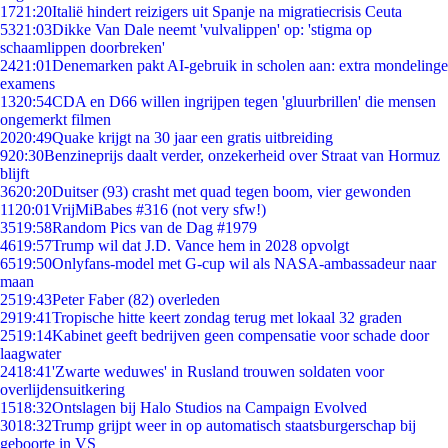
17
21:20
Italië hindert reizigers uit Spanje na migratiecrisis Ceuta
53
21:03
Dikke Van Dale neemt 'vulvalippen' op: 'stigma op
schaamlippen doorbreken'
24
21:01
Denemarken pakt AI-gebruik in scholen aan: extra mondelinge
examens
13
20:54
CDA en D66 willen ingrijpen tegen 'gluurbrillen' die mensen
ongemerkt filmen
20
20:49
Quake krijgt na 30 jaar een gratis uitbreiding
9
20:30
Benzineprijs daalt verder, onzekerheid over Straat van Hormuz
blijft
36
20:20
Duitser (93) crasht met quad tegen boom, vier gewonden
11
20:01
VrijMiBabes #316 (not very sfw!)
35
19:58
Random Pics van de Dag #1979
46
19:57
Trump wil dat J.D. Vance hem in 2028 opvolgt
65
19:50
Onlyfans-model met G-cup wil als NASA-ambassadeur naar
maan
25
19:43
Peter Faber (82) overleden
29
19:41
Tropische hitte keert zondag terug met lokaal 32 graden
25
19:14
Kabinet geeft bedrijven geen compensatie voor schade door
laagwater
24
18:41
'Zwarte weduwes' in Rusland trouwen soldaten voor
overlijdensuitkering
15
18:32
Ontslagen bij Halo Studios na Campaign Evolved
30
18:32
Trump grijpt weer in op automatisch staatsburgerschap bij
geboorte in VS