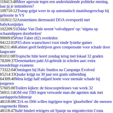
1184
13:48
Meer agressie tegen een andersluidende politieke mening,
laat jij je intimideren?
1097
10:12
Trump grijpt weer in op automatisch staatsburgerschap bij
geboorte in VS
1026
11:52
Amsterdams dierenasiel DOA overspoeld met
babykonijntjes
1022
09:51
Dikke Van Dale neemt 'vulvalippen' op: 'stigma op
schaamlippen doorbreken'
990
09:05
Peter Faber (82) overleden
941
22:01
PS5-doos waarschuwt voor einde fysieke games
862
11:46
Kabinet geeft bedrijven geen compensatie voor schade door
laagwater
810
11:08
Tropische hitte keert zondag terug met lokaal 32 graden
782
09:37
Denemarken pakt AI-gebruik in scholen aan: extra
mondelinge examens
733
22:04
Ontslagen bij Halo Studios na Campaign Evolved
652
14:33
Quake krijgt na 30 jaar een gratis uitbreiding
643
09:40
Meta krijgt half miljard boete voor mentale schade bij
jongeren
576
05:00
Trailers kijken: de bioscoopreleases van week 32
569
11:14
OM eist TBS tegen verwarde man die agenten stak met
aardappelschilmesje
481
18:08
CDA en D66 willen ingrijpen tegen 'gluurbrillen' die mensen
ongemerkt filmen
481
18:47
Italië hindert reizigers uit Spanje na migratiecrisis Ceuta