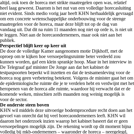
altijd, ook toen de horeca met strikte maatregelen open was, relatief
heel laag geweest. Daarom is het nut van een volledige horecasluiting
niet evident. Sinds medio vorig jaar heeft KHN herhaaldelijk gevraagd
om een concrete wetenschappelijke onderbouwing voor de strenge
maatregelen voor de horeca, maar deze blijft tot op de dag van
vandaag uit. Dat dit na ruim 11 maanden nog niet op orde is, is niet uit
te leggen. Niet aan de horecaondernemers, maar ook niet aan het
publiek.
Perspectief blijft keer op keer uit
De door de volledige Kamer aangenomen motie Dijkhoff, met de
oproep om te kijken hoe versoepelingsruimte beter verdeeld zou
kunnen worden, gaf een klein sprankje hoop. Maar in het interview in
De Telegraaf gaf minister De Jonge aan dat het kabinet de
testpaspoorten beperkt wil inzetten en dat de testsamenleving voor de
horeca nog geen verbetering betekent. Volgens de minister gaat het om
de epidemiologische ruimte die je te verdelen hebt en verdwijnt met het
heropenen van de horeca alle ruimte, waardoor hij verwacht dat er de
komende weken, misschien zelfs maanden nog weinig mogelijk is
voor de sector.
De onderste steen boven
KHN wil middels deze uitvoerige bodemprocedure recht doen aan het
gevoel van onrecht dat bij veel horecaondernemers leeft. KHN wil
daarom het onderzoek inzien waarop het kabinet baseert dat er geen
versoepelingen mogelijk zijn. De rekening wordt op dit moment bijna
volledig bij mkb-ondernemers – waaronder de horeca – neergelegd,