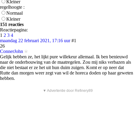
Kleiner
regelhoogte :
Normaal
Kleiner
151 reacties
Reactiepagina:
1
2
3
4
maandag 22 februari 2021, 17:16 uur
#1
26
ConnerJohn
Gelijk hebben ze, het lijkt pure willekeur allemaal. Ik ben benieuwd
naar de onderbouwing van de maatregelen. Zou mij niks verbazen als
die niet bestaat er ze het uit hun duim zuigen. Komt er op neer dat
Rutte dan morgen weer zegt van wil de horeca doden op haar geweten
hebben.
▼ Advertentie door Refinery89