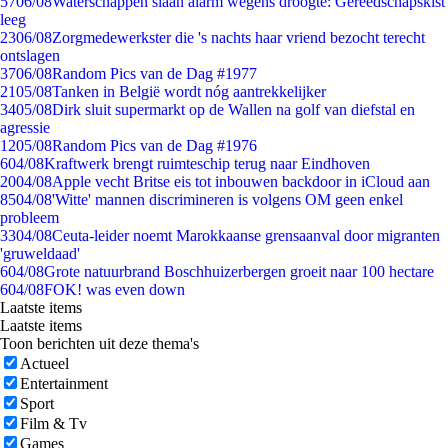
57
06/08
Waterschappen slaan alarm wegens droogte: Gereedschapskist
leeg
23
06/08
Zorgmedewerkster die 's nachts haar vriend bezocht terecht
ontslagen
37
06/08
Random Pics van de Dag #1977
21
05/08
Tanken in België wordt nóg aantrekkelijker
34
05/08
Dirk sluit supermarkt op de Wallen na golf van diefstal en
agressie
12
05/08
Random Pics van de Dag #1976
6
04/08
Kraftwerk brengt ruimteschip terug naar Eindhoven
20
04/08
Apple vecht Britse eis tot inbouwen backdoor in iCloud aan
85
04/08
'Witte' mannen discrimineren is volgens OM geen enkel
probleem
33
04/08
Ceuta-leider noemt Marokkaanse grensaanval door migranten
'gruweldaad'
6
04/08
Grote natuurbrand Boschhuizerbergen groeit naar 100 hectare
6
04/08
FOK! was even down
Laatste items
Laatste items
Toon berichten uit deze thema's
Actueel
Entertainment
Sport
Film & Tv
Games