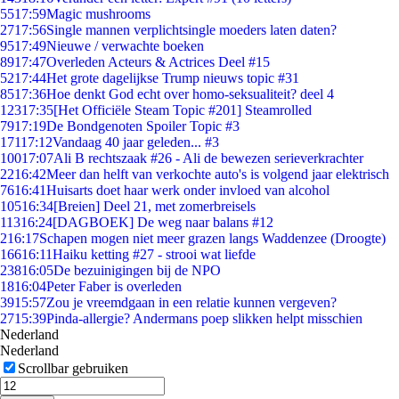
55
17:59
Magic mushrooms
27
17:56
Single mannen verplichtsingle moeders laten daten?
95
17:49
Nieuwe / verwachte boeken
89
17:47
Overleden Acteurs & Actrices Deel #15
52
17:44
Het grote dagelijkse Trump nieuws topic #31
85
17:36
Hoe denkt God echt over homo-seksualiteit? deel 4
123
17:35
[Het Officiële Steam Topic #201] Steamrolled
79
17:19
De Bondgenoten Spoiler Topic #3
171
17:12
Vandaag 40 jaar geleden... #3
100
17:07
Ali B rechtszaak #26 - Ali de bewezen serieverkrachter
22
16:42
Meer dan helft van verkochte auto's is volgend jaar elektrisch
76
16:41
Huisarts doet haar werk onder invloed van alcohol
105
16:34
[Breien] Deel 21, met zomerbreisels
113
16:24
[DAGBOEK] De weg naar balans #12
2
16:17
Schapen mogen niet meer grazen langs Waddenzee (Droogte)
166
16:11
Haiku ketting #27 - strooi wat liefde
238
16:05
De bezuinigingen bij de NPO
18
16:04
Peter Faber is overleden
39
15:57
Zou je vreemdgaan in een relatie kunnen vergeven?
27
15:39
Pinda-allergie? Andermans poep slikken helpt misschien
Nederland
Nederland
Scrollbar gebruiken