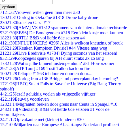
opslaan
71
21:32
Vrouwen willen geen man meer #30
130
21:31
Oorlog in Oekraïne #1318 Drone baby drone
230
21:30
Israel en Gaza #17
249
21:30
[AMV] VS #1312 spammers van de internationale rechtsorde
93
21:30
[SBS6] De Bondgenoten #318 Een klein kusje moet kunnen
182
21:30
[RTL] B&B vol liefde 6de seizoen #4
41
21:30
[INFLUENCERS #296] Alles is welkom kneuzing of breuk
156
21:29
[Keuken Kampioen Divisie] #44 Vitesse mag weg
212
21:29
[Live Eredivisie #1784] Dying seconds van het seizoen!
93
21:29
Koopzegels sparen bij AH duurt straks 2x zo lang
173
21:28
Wat is jullie binnenhuistemperatuur? #81 Horrorzomer
29
21:28
[ATP Tour] #169 Tosti Tallon back on fire
100
21:28
Teltopic #1563 tel door en door en door....
213
21:26
Oorlog Iran #136 Bridge and powerplant day incoming?
17
21:26
[HBO] Stuart Fails to Save the Universe (Big Bang Theory
spinoff)
44
21:25
Jezelf gelukkig voelen als vrijgezelle vijftiger
42
21:19
Eeuwig voortleven
128
21:14
Migranten breken door grens naar Ceuta in Spanje,l #10
248
21:13
[Videoland] B&B vol liefde 6de seizoen #1 voor de
vooruitkijkers
24
21:12
Op vakantie met (kleine) kinderen #30
15
21:09
Miljarden naar Europese AI-start-ups: Nederland profiteert