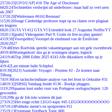
257
20:25
[UFO/UAP] #16 The Age of Disclosure
68
20:24
Techniekles verdwijnt uit onderbouw: maar half zo veel uren
als 2007
137
20:20
[Wielrennen #616] Brennan!
115
20:20
Jonge Cambridge professor stapt op na claims over plagiaat
en leugens
68
20:15
GTA VI #12 GTA VI Extended look 27 Augustus Netflix/YT
10
20:13
[gratis] Videogames Part 9: Gratis en free-to-play games!
43
19:50
[Voorspellen] Voorspel de eindstand van de Eredivisie
2026/2027
7
19:48
Dries Roelvink spreekt vakantieganger aan om gele zwembroek
49
19:46
Woningtekort: dus ga je woningen slopen, logisch
241
19:46
Top 2000 Editie 2025 #243 Alle dikzakken willen op je
lijken
4
19:42
Last minute balie Schiphol
8
19:39
[2023] Australië: Voyager - Promise #2 - Ze komen naar
Tilburg
74
19:36
Een tactische/militaire analyse van het front in Oekraïne #31
148
19:32
[SBS6] Vandaag Inside #136 - Boekje pluggen.
11
19:29
Spaanse kust onder vuur van Portugese oorlogsschepen: 120
gewonden
5
19:29
Ik ga de fok-toto winnen dit jaar
273
19:25
Het enige echte LEGO-topic #45 LEGOOOOOOOOOOO
197
19:24
Politieke meme's en spotprenten #11
235
19:13
Frontpage Feedback Topic #60