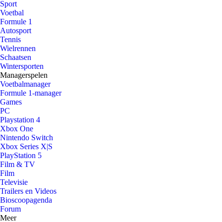
Sport
Voetbal
Formule 1
Autosport
Tennis
Wielrennen
Schaatsen
Wintersporten
Managerspelen
Voetbalmanager
Formule 1-manager
Games
PC
Playstation 4
Xbox One
Nintendo Switch
Xbox Series X|S
PlayStation 5
Film & TV
Film
Televisie
Trailers en Videos
Bioscoopagenda
Forum
Meer