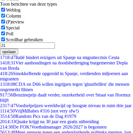
Toon berichten van deze types
Weblog
Column
(P)review
Special
Poll
Scrollbar gebruiken
opslaan
17
18:47
Italië hindert reizigers uit Spanje na migratiecrisis Ceuta
14
18:31
Vier aanhoudingen na doodsbedreiging burgemeester Depla
van Breda
4
18:26
Smokkelbende opgerold in Spanje, verdienden miljoenen aan
migranten
13
18:08
CDA en D66 willen ingrijpen tegen 'gluurbrillen' die mensen
ongemerkt filmen
9
17:56
Benzineprijs daalt verder, onzekerheid over Straat van Hormuz
blijft
23
17:47
Voedselprijzen wereldwijd op hoogste niveau in ruim drie jaar
11
14:50
VrijMiBabes #316 (not very sfw!)
35
14:50
Random Pics van de Dag #1979
20
14:33
Quake krijgt na 30 jaar een gratis uitbreiding
2
14:30
De FOK!Voetbalmanager 2026/2027 is begonnen
56
13:48
Meer agressie tegen een andersluidende politieke mening, laat