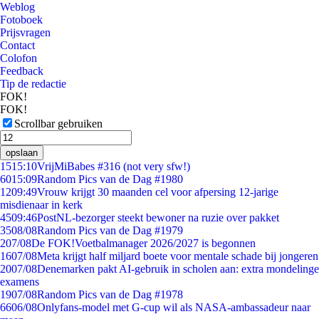
Weblog
Fotoboek
Prijsvragen
Contact
Colofon
Feedback
Tip de redactie
FOK!
FOK!
Scrollbar gebruiken
opslaan
15
15:10
VrijMiBabes #316 (not very sfw!)
60
15:09
Random Pics van de Dag #1980
12
09:49
Vrouw krijgt 30 maanden cel voor afpersing 12-jarige
misdienaar in kerk
45
09:46
PostNL-bezorger steekt bewoner na ruzie over pakket
35
08/08
Random Pics van de Dag #1979
2
07/08
De FOK!Voetbalmanager 2026/2027 is begonnen
16
07/08
Meta krijgt half miljard boete voor mentale schade bij jongeren
20
07/08
Denemarken pakt AI-gebruik in scholen aan: extra mondelinge
examens
19
07/08
Random Pics van de Dag #1978
66
06/08
Onlyfans-model met G-cup wil als NASA-ambassadeur naar