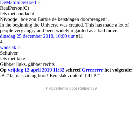
DeManInDeHoed
RealPerson(C)
Iets met aandacht.
Nivootje "hoe zou Barbie de kerstdagen doorbrengen".
In the beginning the Universe was created. This has made a lot of
people very angry and been widely regarded as a bad move.
dinsdag 25 december 2018, 10:00 uur
#11
4
wadslak
Schuiver
Iets met fake.
Glibber links, glibber rechts
Op
vrijdag 12 april 2019 11:32
schreef
Grrrrrrrr
het volgende:
:B :"Ja, da's zielug hoor! Een slak zouten! TJILP!"
▼ Advertentie door Refinery89