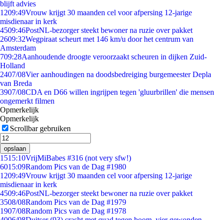
blijft advies
12
09:49
Vrouw krijgt 30 maanden cel voor afpersing 12-jarige
misdienaar in kerk
45
09:46
PostNL-bezorger steekt bewoner na ruzie over pakket
26
09:32
Wegpiraat scheurt met 146 km/u door het centrum van
Amsterdam
7
09:28
Aanhoudende droogte veroorzaakt scheuren in dijken Zuid-
Holland
24
07/08
Vier aanhoudingen na doodsbedreiging burgemeester Depla
van Breda
39
07/08
CDA en D66 willen ingrijpen tegen 'gluurbrillen' die mensen
ongemerkt filmen
Opmerkelijk
Opmerkelijk
Scrollbar gebruiken
opslaan
15
15:10
VrijMiBabes #316 (not very sfw!)
60
15:09
Random Pics van de Dag #1980
12
09:49
Vrouw krijgt 30 maanden cel voor afpersing 12-jarige
misdienaar in kerk
45
09:46
PostNL-bezorger steekt bewoner na ruzie over pakket
35
08/08
Random Pics van de Dag #1979
19
07/08
Random Pics van de Dag #1978
40
06/08
Duitser (93) crasht met quad tegen boom, vier gewonden