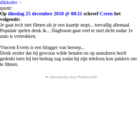
dikkeder
quote:
Op
dinsdag 25 december 2018 @ 08:11
schreef
Creen
het
volgende:
Je gaat toch niet filmen als je een kaartje stopt... toevallig allemaal.
Populair spelen denk ik... Slagboom gaat veel te snel dicht nadar 1e
auto is vertrokken.
Vincent Everts is een blogger van beroep...
Denk eerder dat hij gewoon wilde betalen en op annuleren heeft
gedrukt toen hij het bedrag zag zodat hij zijn telefoon kon pakken om
te filmen.
▼ Advertentie door Refinery89