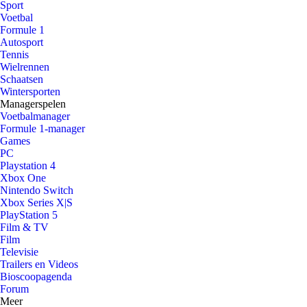
Sport
Voetbal
Formule 1
Autosport
Tennis
Wielrennen
Schaatsen
Wintersporten
Managerspelen
Voetbalmanager
Formule 1-manager
Games
PC
Playstation 4
Xbox One
Nintendo Switch
Xbox Series X|S
PlayStation 5
Film & TV
Film
Televisie
Trailers en Videos
Bioscoopagenda
Forum
Meer