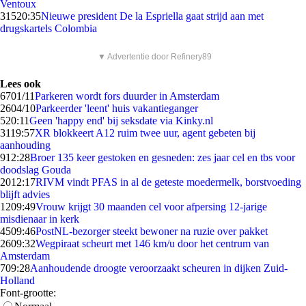
Ventoux
315
20:35
Nieuwe president De la Espriella gaat strijd aan met
drugskartels Colombia
▼ Advertentie door Refinery89
Lees ook
67
01/11
Parkeren wordt fors duurder in Amsterdam
26
04/10
Parkeerder 'leent' huis vakantieganger
5
20:11
Geen 'happy end' bij seksdate via Kinky.nl
31
19:57
XR blokkeert A12 ruim twee uur, agent gebeten bij
aanhouding
9
12:28
Broer 135 keer gestoken en gesneden: zes jaar cel en tbs voor
doodslag Gouda
20
12:17
RIVM vindt PFAS in al de geteste moedermelk, borstvoeding
blijft advies
12
09:49
Vrouw krijgt 30 maanden cel voor afpersing 12-jarige
misdienaar in kerk
45
09:46
PostNL-bezorger steekt bewoner na ruzie over pakket
26
09:32
Wegpiraat scheurt met 146 km/u door het centrum van
Amsterdam
7
09:28
Aanhoudende droogte veroorzaakt scheuren in dijken Zuid-
Holland
Font-grootte: