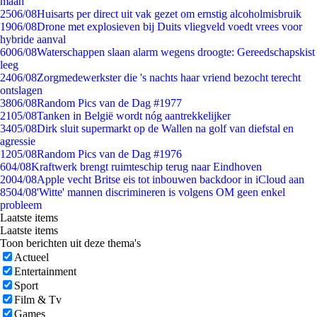
maan
25
06/08
Huisarts per direct uit vak gezet om ernstig alcoholmisbruik
19
06/08
Drone met explosieven bij Duits vliegveld voedt vrees voor
hybride aanval
60
06/08
Waterschappen slaan alarm wegens droogte: Gereedschapskist
leeg
24
06/08
Zorgmedewerkster die 's nachts haar vriend bezocht terecht
ontslagen
38
06/08
Random Pics van de Dag #1977
21
05/08
Tanken in België wordt nóg aantrekkelijker
34
05/08
Dirk sluit supermarkt op de Wallen na golf van diefstal en
agressie
12
05/08
Random Pics van de Dag #1976
6
04/08
Kraftwerk brengt ruimteschip terug naar Eindhoven
20
04/08
Apple vecht Britse eis tot inbouwen backdoor in iCloud aan
85
04/08
'Witte' mannen discrimineren is volgens OM geen enkel
probleem
Laatste items
Laatste items
Toon berichten uit deze thema's
Actueel
Entertainment
Sport
Film & Tv
Games