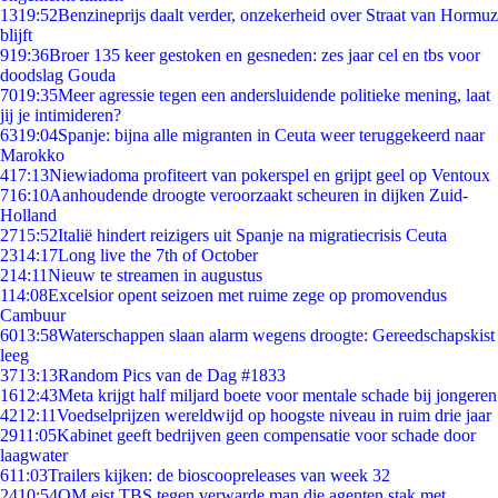
13
19:52
Benzineprijs daalt verder, onzekerheid over Straat van Hormuz
blijft
9
19:36
Broer 135 keer gestoken en gesneden: zes jaar cel en tbs voor
doodslag Gouda
70
19:35
Meer agressie tegen een andersluidende politieke mening, laat
jij je intimideren?
63
19:04
Spanje: bijna alle migranten in Ceuta weer teruggekeerd naar
Marokko
4
17:13
Niewiadoma profiteert van pokerspel en grijpt geel op Ventoux
7
16:10
Aanhoudende droogte veroorzaakt scheuren in dijken Zuid-
Holland
27
15:52
Italië hindert reizigers uit Spanje na migratiecrisis Ceuta
23
14:17
Long live the 7th of October
2
14:11
Nieuw te streamen in augustus
1
14:08
Excelsior opent seizoen met ruime zege op promovendus
Cambuur
60
13:58
Waterschappen slaan alarm wegens droogte: Gereedschapskist
leeg
37
13:13
Random Pics van de Dag #1833
16
12:43
Meta krijgt half miljard boete voor mentale schade bij jongeren
42
12:11
Voedselprijzen wereldwijd op hoogste niveau in ruim drie jaar
29
11:05
Kabinet geeft bedrijven geen compensatie voor schade door
laagwater
6
11:03
Trailers kijken: de bioscoopreleases van week 32
24
10:54
OM eist TBS tegen verwarde man die agenten stak met