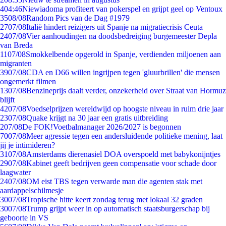
4
04:46
Niewiadoma profiteert van pokerspel en grijpt geel op Ventoux
35
08/08
Random Pics van de Dag #1979
27
07/08
Italië hindert reizigers uit Spanje na migratiecrisis Ceuta
24
07/08
Vier aanhoudingen na doodsbedreiging burgemeester Depla
van Breda
11
07/08
Smokkelbende opgerold in Spanje, verdienden miljoenen aan
migranten
39
07/08
CDA en D66 willen ingrijpen tegen 'gluurbrillen' die mensen
ongemerkt filmen
13
07/08
Benzineprijs daalt verder, onzekerheid over Straat van Hormuz
blijft
42
07/08
Voedselprijzen wereldwijd op hoogste niveau in ruim drie jaar
23
07/08
Quake krijgt na 30 jaar een gratis uitbreiding
2
07/08
De FOK!Voetbalmanager 2026/2027 is begonnen
70
07/08
Meer agressie tegen een andersluidende politieke mening, laat
jij je intimideren?
31
07/08
Amsterdams dierenasiel DOA overspoeld met babykonijntjes
29
07/08
Kabinet geeft bedrijven geen compensatie voor schade door
laagwater
24
07/08
OM eist TBS tegen verwarde man die agenten stak met
aardappelschilmesje
30
07/08
Tropische hitte keert zondag terug met lokaal 32 graden
30
07/08
Trump grijpt weer in op automatisch staatsburgerschap bij
geboorte in VS