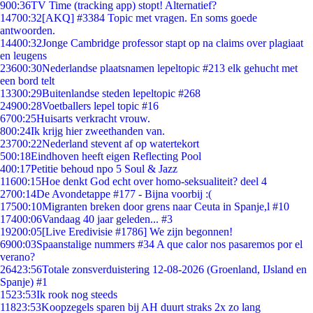
9
00:36
TV Time (tracking app) stopt! Alternatief?
147
00:32
[AKQ] #3384 Topic met vragen. En soms goede
antwoorden.
144
00:32
Jonge Cambridge professor stapt op na claims over plagiaat
en leugens
236
00:30
Nederlandse plaatsnamen lepeltopic #213 elk gehucht met
een bord telt
133
00:29
Buitenlandse steden lepeltopic #268
249
00:28
Voetballers lepel topic #16
67
00:25
Huisarts verkracht vrouw.
8
00:24
Ik krijg hier zweethanden van.
237
00:22
Nederland stevent af op watertekort
5
00:18
Eindhoven heeft eigen Reflecting Pool
4
00:17
Petitie behoud npo 5 Soul & Jazz
116
00:15
Hoe denkt God echt over homo-seksualiteit? deel 4
27
00:14
De Avondetappe #177 - Bijna voorbij :(
175
00:10
Migranten breken door grens naar Ceuta in Spanje,l #10
174
00:06
Vandaag 40 jaar geleden... #3
192
00:05
[Live Eredivisie #1786] We zijn begonnen!
69
00:03
Spaanstalige nummers #34 A que calor nos pasaremos por el
verano?
264
23:56
Totale zonsverduistering 12-08-2026 (Groenland, IJsland en
Spanje) #1
15
23:53
Ik rook nog steeds
118
23:53
Koopzegels sparen bij AH duurt straks 2x zo lang