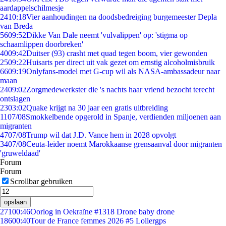
aardappelschilmesje
24
10:18
Vier aanhoudingen na doodsbedreiging burgemeester Depla
van Breda
56
09:52
Dikke Van Dale neemt 'vulvalippen' op: 'stigma op
schaamlippen doorbreken'
40
09:42
Duitser (93) crasht met quad tegen boom, vier gewonden
25
09:22
Huisarts per direct uit vak gezet om ernstig alcoholmisbruik
66
09:19
Onlyfans-model met G-cup wil als NASA-ambassadeur naar
maan
24
09:02
Zorgmedewerkster die 's nachts haar vriend bezocht terecht
ontslagen
23
03:02
Quake krijgt na 30 jaar een gratis uitbreiding
11
07/08
Smokkelbende opgerold in Spanje, verdienden miljoenen aan
migranten
47
07/08
Trump wil dat J.D. Vance hem in 2028 opvolgt
34
07/08
Ceuta-leider noemt Marokkaanse grensaanval door migranten
'gruweldaad'
Forum
Forum
Scrollbar gebruiken
opslaan
271
00:46
Oorlog in Oekraïne #1318 Drone baby drone
186
00:40
Tour de France femmes 2026 #5 Lollergps