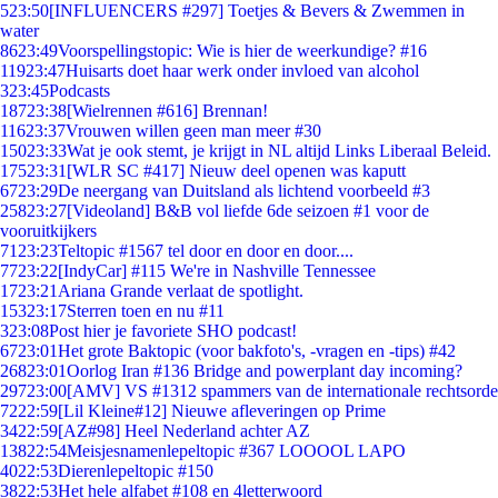
5
23:50
[INFLUENCERS #297] Toetjes & Bevers & Zwemmen in
water
86
23:49
Voorspellingstopic: Wie is hier de weerkundige? #16
119
23:47
Huisarts doet haar werk onder invloed van alcohol
3
23:45
Podcasts
187
23:38
[Wielrennen #616] Brennan!
116
23:37
Vrouwen willen geen man meer #30
150
23:33
Wat je ook stemt, je krijgt in NL altijd Links Liberaal Beleid.
175
23:31
[WLR SC #417] Nieuw deel openen was kaputt
67
23:29
De neergang van Duitsland als lichtend voorbeeld #3
258
23:27
[Videoland] B&B vol liefde 6de seizoen #1 voor de
vooruitkijkers
71
23:23
Teltopic #1567 tel door en door en door....
77
23:22
[IndyCar] #115 We're in Nashville Tennessee
17
23:21
Ariana Grande verlaat de spotlight.
153
23:17
Sterren toen en nu #11
3
23:08
Post hier je favoriete SHO podcast!
67
23:01
Het grote Baktopic (voor bakfoto's, -vragen en -tips) #42
268
23:01
Oorlog Iran #136 Bridge and powerplant day incoming?
297
23:00
[AMV] VS #1312 spammers van de internationale rechtsorde
72
22:59
[Lil Kleine#12] Nieuwe afleveringen op Prime
34
22:59
[AZ#98] Heel Nederland achter AZ
138
22:54
Meisjesnamenlepeltopic #367 LOOOOL LAPO
40
22:53
Dierenlepeltopic #150
38
22:53
Het hele alfabet #108 en 4letterwoord