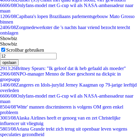
66
06/08
Onlyfans-model met G-cup wil als NASA-ambassadeur naar
maan
12
06/08
Capibara's lopen Braziliaans parlementsgebouw Mato Grosso
binnen
24
06/08
Zorgmedewerkster die 's nachts haar vriend bezocht terecht
ontslagen
Showbiz
Showbiz
Scrollbar gebruiken
opslaan
29
13:26
Britney Spears: "Ik geloof dat ik heb gefaald als moeder"
29
06/08
NPO-manager Menno de Boer geschorst na dickpic in
groepsapp
14
06/08
Zangeres en Idols-jurylid Jerney Kaagman op 79-jarige leeftijd
overleden
66
06/08
Onlyfans-model met G-cup wil als NASA-ambassadeur naar
maan
85
04/08
'Witte' mannen discrimineren is volgens OM geen enkel
probleem
30
03/08
Alaska Airlines heeft er genoeg van en zet Christelijke
influencer uit vliegtuig
58
03/08
Ariana Grande trekt zich terug uit openbaar leven wegens
speculaties gezondheid