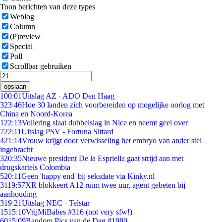
Toon berichten van deze types
Weblog
Column
(P)review
Special
Poll
Scrollbar gebruiken
opslaan
1
00:01
Uitslag AZ - ADO Den Haag
3
23:46
Hoe 30 landen zich voorbereiden op mogelijke oorlog met
China en Noord-Korea
1
22:13
Vollering slaat dubbelslag in Nice en neemt geel over
7
22:11
Uitslag PSV - Fortuna Sittard
4
21:14
Vrouw krijgt door verwisseling het embryo van ander stel
ingebracht
3
20:35
Nieuwe president De la Espriella gaat strijd aan met
drugskartels Colombia
5
20:11
Geen 'happy end' bij seksdate via Kinky.nl
31
19:57
XR blokkeert A12 ruim twee uur, agent gebeten bij
aanhouding
3
19:21
Uitslag NEC - Telstar
15
15:10
VrijMiBabes #316 (not very sfw!)
60
15:09
Random Pics van de Dag #1980