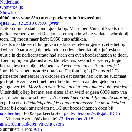
Nederland
Opmerkelijk
Showbiz
6000 euro voor één uurtje parkeren in Amsterdam
qltel
25-12-2018 08:00
print
Parkeren in de stad is niet goedkoop. Maar toen Vincent Everts de
parkeergarage van het Bos en Lommerplein wilde verlaten schrok hij
toch. Hij moest maar liefst 6.058 euro aftikken.
Everts maakte een filmpje van de bizarre rekeningen en zette het op
Twitter. Daarin zegt de bekende trendwatcher dat hij zijn Tesla een
uurtje in de parkeergarage had staan om even boodschappen te doen.
Toen hij bij terugkomst af wilde rekenen, kwam het wel erg hoge
bedrag tevoorschijn. '
Het was wel even een holy shit-momentje.'
Inmiddels is het mysterie opgelost. De fout lag bij Everts zelf. 'Ik
parkeerde hier eerder in oktober en dat kaartje heb ik in de automaat
gestopt.' Everts weet niet meer hoe hij twee maanden geleden de
garage verliet.
'Misschien was ik wel achter een andere auto gereden.'
Uiteindelijk liep het met een sisser af en werd er geen 6000 euro van
zijn rekening afgeschreven.
'Niet veel later vond ik het goede kaartje',
zegt Everts.
'Uiteindelijk hoefde ik maar ongeveer 1 euro te betalen.'
Bizar bij qpark amsterdam na 1/2 uur boodschappen doen bjj
@alberthein
€6050 parkeerkosten
pic.twitter.com/eGkggU3RBn
— Vincent Everts (@vincente)
23 december 2018
amsterdam
parkeren
vincent everts
Submitter:
Bron:
AT5