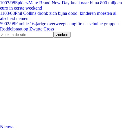
10
03/08
Spider-Man: Brand New Day knalt naar bijna 800 miljoen
euro in eerste weekend
11
03/08
Phil Collins dronk zich bijna dood, kinderen moesten al
afscheid nemen
59
02/08
Familie 16-jarige overweegt aangifte na schuine grappen
Roddelpraat op Zwarte Cross
Nieuws