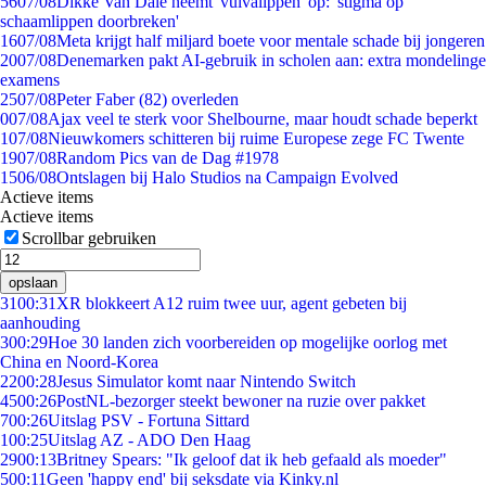
56
07/08
Dikke Van Dale neemt 'vulvalippen' op: 'stigma op
schaamlippen doorbreken'
16
07/08
Meta krijgt half miljard boete voor mentale schade bij jongeren
20
07/08
Denemarken pakt AI-gebruik in scholen aan: extra mondelinge
examens
25
07/08
Peter Faber (82) overleden
0
07/08
Ajax veel te sterk voor Shelbourne, maar houdt schade beperkt
1
07/08
Nieuwkomers schitteren bij ruime Europese zege FC Twente
19
07/08
Random Pics van de Dag #1978
15
06/08
Ontslagen bij Halo Studios na Campaign Evolved
Actieve items
Actieve items
Scrollbar gebruiken
opslaan
31
00:31
XR blokkeert A12 ruim twee uur, agent gebeten bij
aanhouding
3
00:29
Hoe 30 landen zich voorbereiden op mogelijke oorlog met
China en Noord-Korea
22
00:28
Jesus Simulator komt naar Nintendo Switch
45
00:26
PostNL-bezorger steekt bewoner na ruzie over pakket
7
00:26
Uitslag PSV - Fortuna Sittard
1
00:25
Uitslag AZ - ADO Den Haag
29
00:13
Britney Spears: "Ik geloof dat ik heb gefaald als moeder"
5
00:11
Geen 'happy end' bij seksdate via Kinky.nl