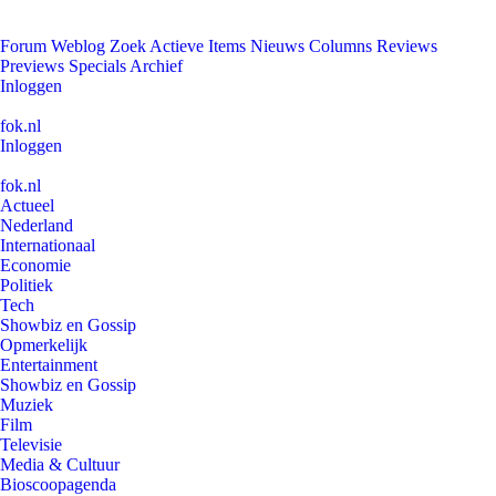
Forum
Weblog
Zoek
Actieve Items
Nieuws
Columns
Reviews
Previews
Specials
Archief
Inloggen
fok.nl
Inloggen
fok.nl
Actueel
Nederland
Internationaal
Economie
Politiek
Tech
Showbiz en Gossip
Opmerkelijk
Entertainment
Showbiz en Gossip
Muziek
Film
Televisie
Media & Cultuur
Bioscoopagenda