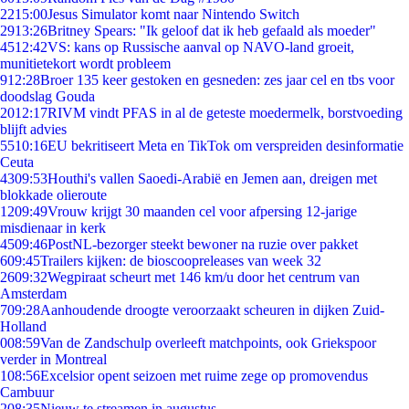
22
15:00
Jesus Simulator komt naar Nintendo Switch
29
13:26
Britney Spears: "Ik geloof dat ik heb gefaald als moeder"
45
12:42
VS: kans op Russische aanval op NAVO-land groeit,
munitietekort wordt probleem
9
12:28
Broer 135 keer gestoken en gesneden: zes jaar cel en tbs voor
doodslag Gouda
20
12:17
RIVM vindt PFAS in al de geteste moedermelk, borstvoeding
blijft advies
55
10:16
EU bekritiseert Meta en TikTok om verspreiden desinformatie
Ceuta
43
09:53
Houthi's vallen Saoedi-Arabië en Jemen aan, dreigen met
blokkade olieroute
12
09:49
Vrouw krijgt 30 maanden cel voor afpersing 12-jarige
misdienaar in kerk
45
09:46
PostNL-bezorger steekt bewoner na ruzie over pakket
6
09:45
Trailers kijken: de bioscoopreleases van week 32
26
09:32
Wegpiraat scheurt met 146 km/u door het centrum van
Amsterdam
7
09:28
Aanhoudende droogte veroorzaakt scheuren in dijken Zuid-
Holland
0
08:59
Van de Zandschulp overleeft matchpoints, ook Griekspoor
verder in Montreal
1
08:56
Excelsior opent seizoen met ruime zege op promovendus
Cambuur
2
08:35
Nieuw te streamen in augustus