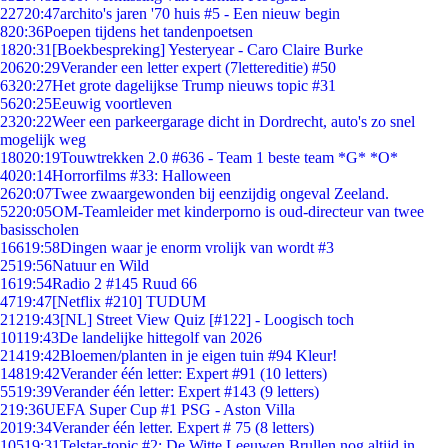
227
20:47
archito's jaren '70 huis #5 - Een nieuw begin
8
20:36
Poepen tijdens het tandenpoetsen
18
20:31
[Boekbespreking] Yesteryear - Caro Claire Burke
206
20:29
Verander een letter expert (7lettereditie) #50
63
20:27
Het grote dagelijkse Trump nieuws topic #31
56
20:25
Eeuwig voortleven
23
20:22
Weer een parkeergarage dicht in Dordrecht, auto's zo snel
mogelijk weg
180
20:19
Touwtrekken 2.0 #636 - Team 1 beste team *G* *O*
40
20:14
Horrorfilms #33: Halloween
26
20:07
Twee zwaargewonden bij eenzijdig ongeval Zeeland.
52
20:05
OM-Teamleider met kinderporno is oud-directeur van twee
basisscholen
166
19:58
Dingen waar je enorm vrolijk van wordt #3
25
19:56
Natuur en Wild
16
19:54
Radio 2 #145 Ruud 66
47
19:47
[Netflix #210] TUDUM
212
19:43
[NL] Street View Quiz [#122] - Loogisch toch
101
19:43
De landelijke hittegolf van 2026
214
19:42
Bloemen/planten in je eigen tuin #94 Kleur!
148
19:42
Verander één letter: Expert #91 (10 letters)
55
19:39
Verander één letter: Expert #143 (9 letters)
2
19:36
UEFA Super Cup #1 PSG - Aston Villa
20
19:34
Verander één letter. Expert # 75 (8 letters)
105
19:31
Telstar-topic #2: De Witte Leeuwen Brullen nog altijd in