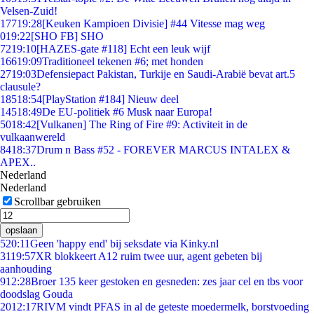
Velsen-Zuid!
177
19:28
[Keuken Kampioen Divisie] #44 Vitesse mag weg
0
19:22
[SHO FB] SHO
72
19:10
[HAZES-gate #118] Echt een leuk wijf
166
19:09
Traditioneel tekenen #6; met honden
27
19:03
Defensiepact Pakistan, Turkije en Saudi-Arabië bevat art.5
clausule?
185
18:54
[PlayStation #184] Nieuw deel
145
18:49
De EU-politiek #6 Musk naar Europa!
50
18:42
[Vulkanen] The Ring of Fire #9: Activiteit in de
vulkaanwereld
84
18:37
Drum n Bass #52 - FOREVER MARCUS INTALEX &
APEX..
Nederland
Nederland
Scrollbar gebruiken
opslaan
5
20:11
Geen 'happy end' bij seksdate via Kinky.nl
31
19:57
XR blokkeert A12 ruim twee uur, agent gebeten bij
aanhouding
9
12:28
Broer 135 keer gestoken en gesneden: zes jaar cel en tbs voor
doodslag Gouda
20
12:17
RIVM vindt PFAS in al de geteste moedermelk, borstvoeding