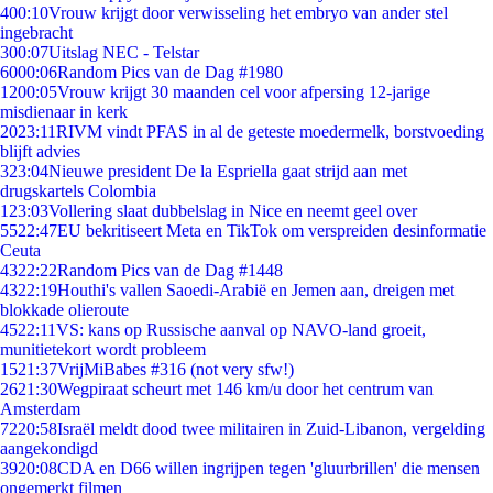
4
00:10
Vrouw krijgt door verwisseling het embryo van ander stel
ingebracht
3
00:07
Uitslag NEC - Telstar
60
00:06
Random Pics van de Dag #1980
12
00:05
Vrouw krijgt 30 maanden cel voor afpersing 12-jarige
misdienaar in kerk
20
23:11
RIVM vindt PFAS in al de geteste moedermelk, borstvoeding
blijft advies
3
23:04
Nieuwe president De la Espriella gaat strijd aan met
drugskartels Colombia
1
23:03
Vollering slaat dubbelslag in Nice en neemt geel over
55
22:47
EU bekritiseert Meta en TikTok om verspreiden desinformatie
Ceuta
43
22:22
Random Pics van de Dag #1448
43
22:19
Houthi's vallen Saoedi-Arabië en Jemen aan, dreigen met
blokkade olieroute
45
22:11
VS: kans op Russische aanval op NAVO-land groeit,
munitietekort wordt probleem
15
21:37
VrijMiBabes #316 (not very sfw!)
26
21:30
Wegpiraat scheurt met 146 km/u door het centrum van
Amsterdam
72
20:58
Israël meldt dood twee militairen in Zuid-Libanon, vergelding
aangekondigd
39
20:08
CDA en D66 willen ingrijpen tegen 'gluurbrillen' die mensen
ongemerkt filmen