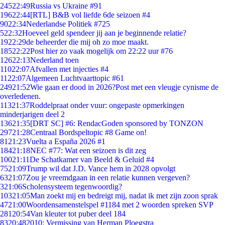
245
22:49
Russia vs Ukraine #91
196
22:44
[RTL] B&B vol liefde 6de seizoen #4
90
22:34
Nederlandse Politiek #725
5
22:32
Hoeveel geld spendeer jij aan je beginnende relatie?
19
22:29
de beheerder die mij oh zo moe maakt.
185
22:22
Post hier zo vaak mogelijk om 22:22 uur #76
126
22:13
Nederland toen
110
22:07
Afvallen met injecties #4
11
22:07
Algemeen Luchtvaarttopic #61
249
21:52
Wie gaan er dood in 2026?Post met een vleugje cynisme de
overledenen.
113
21:37
Roddelpraat onder vuur: ongepaste opmerkingen
minderjarigen deel 2
136
21:35
[DRT SC] #6: RendacGoden sponsored by TONZON
297
21:28
Centraal Bordspeltopic #8 Game on!
81
21:23
Vuelta a España 2026 #1
184
21:18
NEC #77: Wat een seizoen is dit zeg
100
21:11
De Schatkamer van Beeld & Geluid #4
75
21:09
Trump wil dat J.D. Vance hem in 2028 opvolgt
63
21:07
Zou je vreemdgaan in een relatie kunnen vergeven?
3
21:06
Scholensysteem tegenwoordig?
103
21:05
Man zoekt mij en bedreigt mij, nadat ik met zijn zoon sprak
47
21:00
Woordensamenstelspel #1184 met 2 woorden spreken SVP
281
20:54
Van kleuter tot puber deel 184
83
20:48
2010: Vermissing van Herman Ploegstra