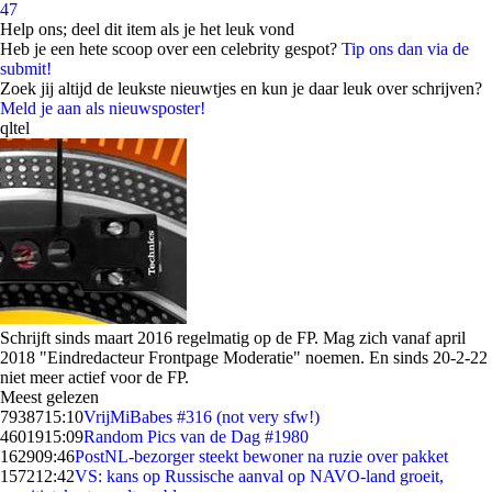
47
Help ons; deel dit item als je het leuk vond
Heb je een hete scoop over een celebrity gespot?
Tip ons dan via de
submit!
Zoek jij altijd de leukste nieuwtjes en kun je daar leuk over schrijven?
Meld je aan als nieuwsposter!
qltel
Schrijft sinds maart 2016 regelmatig op de FP. Mag zich vanaf april
2018 "
Eindredacteur Frontpage Moderatie
" noemen. En sinds 20-2-22
niet meer actief voor de FP.
Meest gelezen
79387
15:10
VrijMiBabes #316 (not very sfw!)
46019
15:09
Random Pics van de Dag #1980
1629
09:46
PostNL-bezorger steekt bewoner na ruzie over pakket
1572
12:42
VS: kans op Russische aanval op NAVO-land groeit,