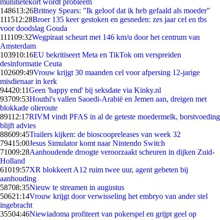
munitietekort wordt probleem
1486
13:26
Britney Spears: "Ik geloof dat ik heb gefaald als moeder"
1115
12:28
Broer 135 keer gestoken en gesneden: zes jaar cel en tbs
voor doodslag Gouda
1111
09:32
Wegpiraat scheurt met 146 km/u door het centrum van
Amsterdam
1039
10:16
EU bekritiseert Meta en TikTok om verspreiden
desinformatie Ceuta
1026
09:49
Vrouw krijgt 30 maanden cel voor afpersing 12-jarige
misdienaar in kerk
944
20:11
Geen 'happy end' bij seksdate via Kinky.nl
937
09:53
Houthi's vallen Saoedi-Arabië en Jemen aan, dreigen met
blokkade olieroute
891
12:17
RIVM vindt PFAS in al de geteste moedermelk, borstvoeding
blijft advies
886
09:45
Trailers kijken: de bioscoopreleases van week 32
794
15:00
Jesus Simulator komt naar Nintendo Switch
710
09:28
Aanhoudende droogte veroorzaakt scheuren in dijken Zuid-
Holland
610
19:57
XR blokkeert A12 ruim twee uur, agent gebeten bij
aanhouding
587
08:35
Nieuw te streamen in augustus
506
21:14
Vrouw krijgt door verwisseling het embryo van ander stel
ingebracht
355
04:46
Niewiadoma profiteert van pokerspel en grijpt geel op