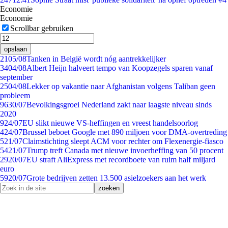
Economie
Economie
Scrollbar gebruiken
opslaan
21
05/08
Tanken in België wordt nóg aantrekkelijker
34
04/08
Albert Heijn halveert tempo van Koopzegels sparen vanaf
september
25
04/08
Lekker op vakantie naar Afghanistan volgens Taliban geen
probleem
96
30/07
Bevolkingsgroei Nederland zakt naar laagste niveau sinds
2020
9
24/07
EU slikt nieuwe VS-heffingen en vreest handelsoorlog
4
24/07
Brussel beboet Google met 890 miljoen voor DMA-overtreding
5
21/07
Claimstichting sleept ACM voor rechter om Flexenergie-fiasco
54
21/07
Trump treft Canada met nieuwe invoerheffing van 50 procent
29
20/07
EU straft AliExpress met recordboete van ruim half miljard
euro
59
20/07
Grote bedrijven zetten 13.500 asielzoekers aan het werk