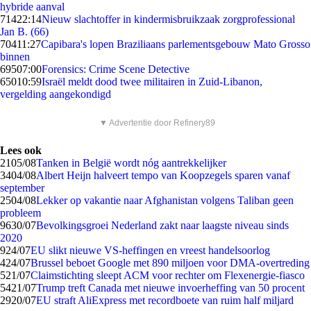
hybride aanval
714
22:14
Nieuw slachtoffer in kindermisbruikzaak zorgprofessional
Jan B. (66)
704
11:27
Capibara's lopen Braziliaans parlementsgebouw Mato Grosso
binnen
695
07:00
Forensics: Crime Scene Detective
650
10:59
Israël meldt dood twee militairen in Zuid-Libanon,
vergelding aangekondigd
▼ Advertentie door Refinery89
Lees ook
21
05/08
Tanken in België wordt nóg aantrekkelijker
34
04/08
Albert Heijn halveert tempo van Koopzegels sparen vanaf
september
25
04/08
Lekker op vakantie naar Afghanistan volgens Taliban geen
probleem
96
30/07
Bevolkingsgroei Nederland zakt naar laagste niveau sinds
2020
9
24/07
EU slikt nieuwe VS-heffingen en vreest handelsoorlog
4
24/07
Brussel beboet Google met 890 miljoen voor DMA-overtreding
5
21/07
Claimstichting sleept ACM voor rechter om Flexenergie-fiasco
54
21/07
Trump treft Canada met nieuwe invoerheffing van 50 procent
29
20/07
EU straft AliExpress met recordboete van ruim half miljard