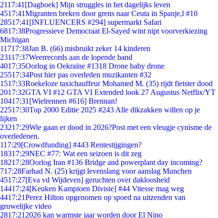
21
17:41
[Dagboek] Mijn struggles in het dagelijks leven
45
17:41
Migranten breken door grens naar Ceuta in Spanje,l #10
285
17:41
[INFLUENCERS #294] supermarkt Safari
68
17:38
Progressieve Democraat El-Sayed wint nipt voorverkiezing
Michigan
117
17:38
Jan B. (66) misbruikt zeker 14 kinderen
231
17:37
Weerrecords aan de lopende band
40
17:35
Oorlog in Oekraïne #1318 Drone baby drone
255
17:34
Post hier pas overleden muzikanten #32
15
17:33
Roekeloze taxichauffeur Mohamed M. (35) rijdt fietster dood
20
17:32
GTA VI #12 GTA VI Extended look 27 Augustus Netflix/YT
104
17:31
[Wielrennen #616] Brennan!
225
17:30
Top 2000 Editie 2025 #243 Alle dikzakken willen op je
lijken
232
17:29
Wie gaan er dood in 2026?Post met een vleugje cynisme de
overledenen.
1
17:29
[Crowdfunding] #443 Rentestijgingen?
183
17:29
NEC #77: Wat een seizoen is dit zeg
182
17:28
Oorlog Iran #136 Bridge and powerplant day incoming?
7
17:28
Farhad N. (25) krijgt levenslang voor aanslag Munchen
45
17:27
[Eva vd Wijdeven] geruchten over dakloosheid
144
17:24
[Keuken Kampioen Divisie] #44 Vitesse mag weg
44
17:21
Perez Hilton opgenomen op spoed na uitzenden van
gruwelijke video
28
17:21
2026 kan warmste jaar worden door El Nino