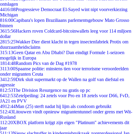
ontslagen
44
16:08
Progressieve Democraat El-Sayed wint nipt voorverkiezing
Michigan
8
16:00
Capibara's lopen Braziliaans parlementsgebouw Mato Grosso
binnen
36
15:56
Hackers roven Coldcard-bitcoinwallets leeg voor 114 miljoen
dollar
28
15:25
Wakker Dier dient klacht in tegen insectenfabriek Protix om
duurzaamheidsclaims
3
15:13
Geen Qatar en Abu Dhabi? Dan eindigt Formule 1-seizoen
mogelijk in Europa
18
14:48
Random Pics van de Dag #1978
31
13:00
Spaanse politie: minstens tien voor terrorisme veroordeelden
onder migranten Ceuta
34
12:59
Dirk sluit supermarkt op de Wallen na golf van diefstal en
agressie
8
12:53
The Division Resurgence nu gratis op pc
64
12:53
Zetelpeiling: 24 zetels voor Pro en 18 zetels voor D66, FvD,
JA21 en PVV
49
12:44
Man (25) sterft nadat hij lijm als condoom gebruikt
5
12:43
Litouwen vindt opnieuw migrantentunnel onder grens met Wit-
Rusland
1
12:20
XBOX platform krijgt zijn eigen "Platinum" achievements dit
jaar
5
11:13
Nieuw slachtoffer in kindermisbruikzaak zorgprofessional Jan