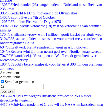
agressie
13
05/08
Nederlander (23) aangehouden in Duitsland na snelheid van
235 km/u
3
05/08
Gedurfd NEC blijft overeind bij Olympiakos
14
05/08
Long live the 7th of October
12
05/08
Random Pics van de Dag #1976
20
04/08
OM: vierde verdachte (18) vast op verdenking van beramen
aanslag
17
04/08
Italiaanse vrouw wint 1 miljoen, gooit kraslot per abuis weg
31
04/08
Spaanse politie: minstens tien voor terrorisme veroordeelden
onder migranten Ceuta
6
04/08
Kraftwerk brengt ruimteschip terug naar Eindhoven
1
04/08
Reusser wint tijdrit en neemt geel over, Nooijen knap tweede
7
04/08
Vakantiekiekje Verstappen en Wolff voedt geruchten over
Mercedes-overstap
18
04/08
Spotify bereikt mijlpaal, voor het eerst 300 miljoen premium-
abonnees
Actieve items
Actieve items
Scrollbar gebruiken
opslaan
20
17:44
NAVO zet wegens Russische provocatie 250% meer
gevechtsvliegtuigen in
44
17:37
Onlyfans-model met G-cup wil als NASA-ambassadeur naar