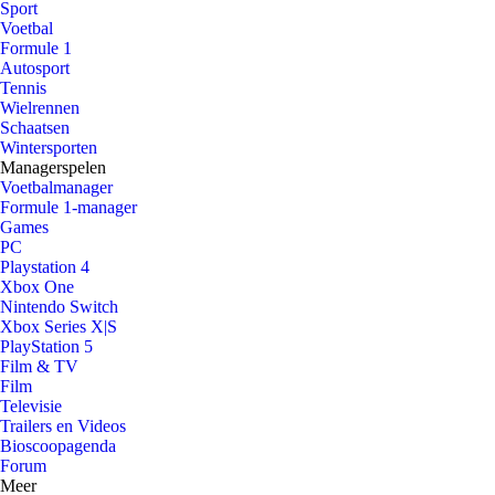
Sport
Voetbal
Formule 1
Autosport
Tennis
Wielrennen
Schaatsen
Wintersporten
Managerspelen
Voetbalmanager
Formule 1-manager
Games
PC
Playstation 4
Xbox One
Nintendo Switch
Xbox Series X|S
PlayStation 5
Film & TV
Film
Televisie
Trailers en Videos
Bioscoopagenda
Forum
Meer