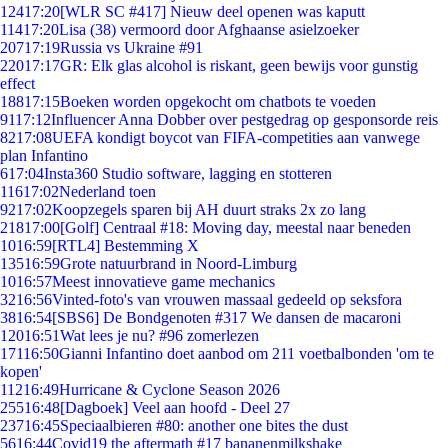
124
17:20
[WLR SC #417] Nieuw deel openen was kaputt
114
17:20
Lisa (38) vermoord door Afghaanse asielzoeker
207
17:19
Russia vs Ukraine #91
220
17:17
GR: Elk glas alcohol is riskant, geen bewijs voor gunstig
effect
188
17:15
Boeken worden opgekocht om chatbots te voeden
91
17:12
Influencer Anna Dobber over pestgedrag op gesponsorde reis
82
17:08
UEFA kondigt boycot van FIFA-competities aan vanwege
plan Infantino
6
17:04
Insta360 Studio software, lagging en stotteren
116
17:02
Nederland toen
92
17:02
Koopzegels sparen bij AH duurt straks 2x zo lang
218
17:00
[Golf] Centraal #18: Moving day, meestal naar beneden
10
16:59
[RTL4] Bestemming X
135
16:59
Grote natuurbrand in Noord-Limburg
10
16:57
Meest innovatieve game mechanics
32
16:56
Vinted-foto's van vrouwen massaal gedeeld op seksfora
38
16:54
[SBS6] De Bondgenoten #317 We dansen de macaroni
120
16:51
Wat lees je nu? #96 zomerlezen
171
16:50
Gianni Infantino doet aanbod om 211 voetbalbonden 'om te
kopen'
112
16:49
Hurricane & Cyclone Season 2026
255
16:48
[Dagboek] Veel aan hoofd - Deel 27
237
16:45
Speciaalbieren #80: another one bites the dust
56
16:44
Covid19 the aftermath #17 bananenmilkshake