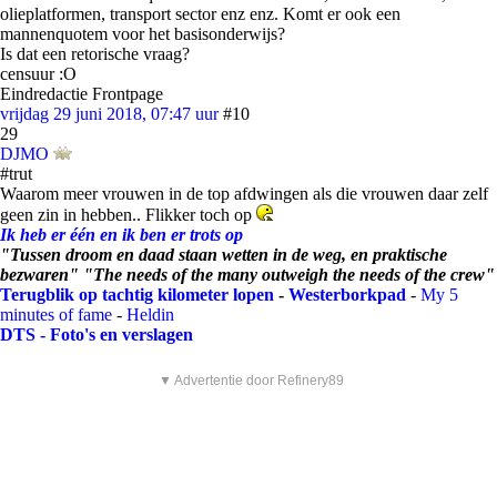
olieplatformen, transport sector enz enz. Komt er ook een
mannenquotem voor het basisonderwijs?
Is dat een retorische vraag?
censuur :O
Eindredactie Frontpage
vrijdag 29 juni 2018, 07:47 uur
#10
29
DJMO
#trut
Waarom meer vrouwen in de top afdwingen als die vrouwen daar zelf
geen zin in hebben.. Flikker toch op
Ik heb er één en ik ben er trots op
"Tussen droom en daad staan wetten in de weg, en praktische
bezwaren" "The needs of the many outweigh the needs of the crew"
Terugblik op tachtig kilometer lopen
-
Westerborkpad
-
My 5
minutes of fame
-
Heldin
DTS - Foto's en verslagen
▼ Advertentie door Refinery89