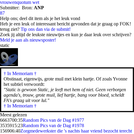
vrouwenquotum
wet
Submitter:
Bron:
ANP
87
Help ons; deel dit item als je het leuk vond
Heb je een leuk of interessant bericht gevonden dat je graag op FOK!
terug ziet?
Tip ons dan via de submit!
Zoek jij altijd de leukste nieuwtjes en kun je daar leuk over schrijven?
Meld je aan als nieuwsposter!
static
† In Memoriam
†
Obstinaat, eigenwijs, grote muil met klein hartje. Of zoals Yvonne
het subtiel verwoordt:
"Static is gewoon Static, je leeft met hem of niet. Geen verborgen
agenda's, trouw, grote muil, lief hartje, bang voor bloed, scheldt
FA's graag uit voor lul."
† In Memoriam †
Meest gelezen
66637
00:35
Random Pics van de Dag #1977
35359
15:23
Random Pics van de Dag #1978
1569
06:40
Zorgmedewerkster die 's nachts haar vriend bezocht terecht