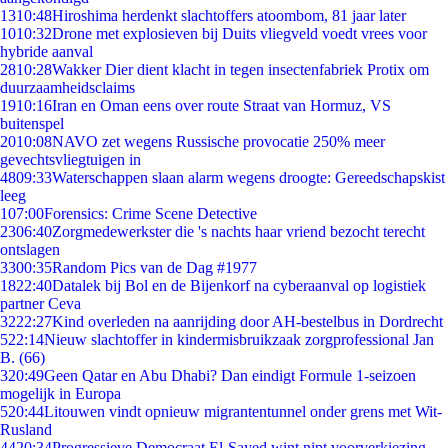
13
10:48
Hiroshima herdenkt slachtoffers atoombom, 81 jaar later
10
10:32
Drone met explosieven bij Duits vliegveld voedt vrees voor
hybride aanval
28
10:28
Wakker Dier dient klacht in tegen insectenfabriek Protix om
duurzaamheidsclaims
19
10:16
Iran en Oman eens over route Straat van Hormuz, VS
buitenspel
20
10:08
NAVO zet wegens Russische provocatie 250% meer
gevechtsvliegtuigen in
48
09:33
Waterschappen slaan alarm wegens droogte: Gereedschapskist
leeg
1
07:00
Forensics: Crime Scene Detective
23
06:40
Zorgmedewerkster die 's nachts haar vriend bezocht terecht
ontslagen
33
00:35
Random Pics van de Dag #1977
18
22:40
Datalek bij Bol en de Bijenkorf na cyberaanval op logistiek
partner Ceva
32
22:27
Kind overleden na aanrijding door AH-bestelbus in Dordrecht
5
22:14
Nieuw slachtoffer in kindermisbruikzaak zorgprofessional Jan
B. (66)
3
20:49
Geen Qatar en Abu Dhabi? Dan eindigt Formule 1-seizoen
mogelijk in Europa
5
20:44
Litouwen vindt opnieuw migrantentunnel onder grens met Wit-
Rusland
44
20:34
Progressieve Democraat El-Sayed wint nipt voorverkiezing