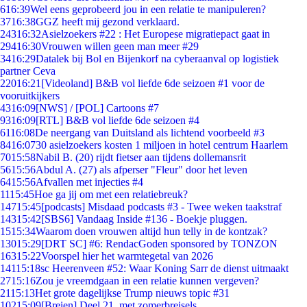
6
16:39
Wel eens geprobeerd jou in een relatie te manipuleren?
37
16:38
GGZ heeft mij gezond verklaard.
243
16:32
Asielzoekers #22 : Het Europese migratiepact gaat in
294
16:30
Vrouwen willen geen man meer #29
34
16:29
Datalek bij Bol en Bijenkorf na cyberaanval op logistiek
partner Ceva
220
16:21
[Videoland] B&B vol liefde 6de seizoen #1 voor de
vooruitkijkers
43
16:09
[NWS] / [POL] Cartoons #7
93
16:09
[RTL] B&B vol liefde 6de seizoen #4
61
16:08
De neergang van Duitsland als lichtend voorbeeld #3
84
16:07
30 asielzoekers kosten 1 miljoen in hotel centrum Haarlem
70
15:58
Nabil B. (20) rijdt fietser aan tijdens dollemansrit
56
15:56
Abdul A. (27) als afperser "Fleur" door het leven
64
15:56
Afvallen met injecties #4
11
15:45
Hoe ga jij om met een relatiebreuk?
147
15:45
[podcasts] Misdaad podcasts #3 - Twee weken taakstraf
143
15:42
[SBS6] Vandaag Inside #136 - Boekje pluggen.
15
15:34
Waarom doen vrouwen altijd hun telly in de kontzak?
130
15:29
[DRT SC] #6: RendacGoden sponsored by TONZON
163
15:22
Voorspel hier het warmtegetal van 2026
141
15:18
sc Heerenveen #52: Waar Koning Sarr de dienst uitmaakt
27
15:16
Zou je vreemdgaan in een relatie kunnen vergeven?
21
15:13
Het grote dagelijkse Trump nieuws topic #31
102
15:09
[Breien] Deel 21, met zomerbreisels