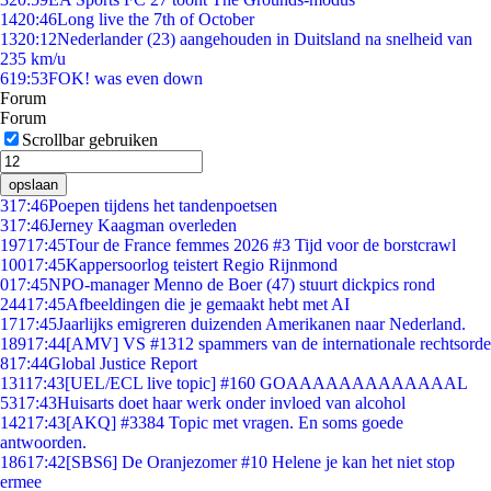
14
20:46
Long live the 7th of October
13
20:12
Nederlander (23) aangehouden in Duitsland na snelheid van
235 km/u
6
19:53
FOK! was even down
Forum
Forum
Scrollbar gebruiken
opslaan
3
17:46
Poepen tijdens het tandenpoetsen
3
17:46
Jerney Kaagman overleden
197
17:45
Tour de France femmes 2026 #3 Tijd voor de borstcrawl
100
17:45
Kappersoorlog teistert Regio Rijnmond
0
17:45
NPO-manager Menno de Boer (47) stuurt dickpics rond
244
17:45
Afbeeldingen die je gemaakt hebt met AI
17
17:45
Jaarlijks emigreren duizenden Amerikanen naar Nederland.
189
17:44
[AMV] VS #1312 spammers van de internationale rechtsorde
8
17:44
Global Justice Report
131
17:43
[UEL/ECL live topic] #160 GOAAAAAAAAAAAAAL
53
17:43
Huisarts doet haar werk onder invloed van alcohol
142
17:43
[AKQ] #3384 Topic met vragen. En soms goede
antwoorden.
186
17:42
[SBS6] De Oranjezomer #10 Helene je kan het niet stop
ermee