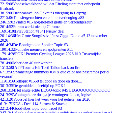
72
15:08
Voedselwaakhond wil dat Efteling stopt met onbeperkt
frisdrank
38
15:06
Droneaanval op Oekrains vliegtuig in Leipzig
27
15:06
Transfergeruchten en contractverlenging #83
246
15:03
Vinted #15 nog-net-niet gratis en verzendgezeur
26
14:52
Forum werkt niet op Chrome
169
14:38
[PlayStation #184] Nieuw deel
201
14:36
Het Grote Songfestivalfeest Ziggo Dome #5 13 november
2026
66
14:34
De Bondgenoten Spoiler Topic #3
190
14:32
Politieke meme's en spotprenten #11
179
14:28
FOK! Premier Cycling League 2026 #10 Tussentijdse
transfers
78
14:00
Meer dan 40 uur werken.
15
13:59
[ATP Tour] #169 Tosti Tallon back on fire
67
13:56
Spaanstalige nummers #34 A que calor nos pasaremos por el
verano?
119
13:39
Teltopic #1558 tel door en door en door....
30
13:35
De gemiddelde leeftijd op FOK!
268
13:34
Het enige echte LEGO-topic #45 LEGOOOOOOOOOOO
24
13:29
Woningtekort: dus ga je woningen slopen, logisch
42
13:20
Voorspel hier het weer voor het gehele jaar 2026
6
13:17
IKEA - Deel 114 Skruva & Snacka
22
12:44
Goodvibes topic voor Troel #3
247
12:41
Sophie Straat mist 'publieke solidariteit' na ophef optreden #4