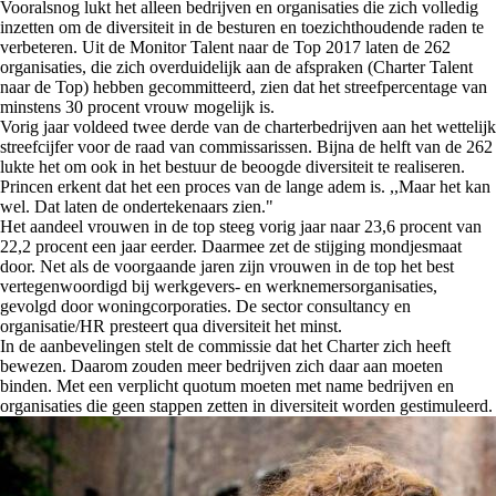
Vooralsnog lukt het alleen bedrijven en organisaties die zich volledig
inzetten om de diversiteit in de besturen en toezichthoudende raden te
verbeteren. Uit de Monitor Talent naar de Top 2017 laten de 262
organisaties, die zich overduidelijk aan de afspraken (Charter Talent
naar de Top) hebben gecommitteerd, zien dat het streefpercentage van
minstens 30 procent vrouw mogelijk is.
Vorig jaar voldeed twee derde van de charterbedrijven aan het wettelijk
streefcijfer voor de raad van commissarissen. Bijna de helft van de 262
lukte het om ook in het bestuur de beoogde diversiteit te realiseren.
Princen erkent dat het een proces van de lange adem is. ,,Maar het kan
wel. Dat laten de ondertekenaars zien."
Het aandeel vrouwen in de top steeg vorig jaar naar 23,6 procent van
22,2 procent een jaar eerder. Daarmee zet de stijging mondjesmaat
door. Net als de voorgaande jaren zijn vrouwen in de top het best
vertegenwoordigd bij werkgevers- en werknemersorganisaties,
gevolgd door woningcorporaties. De sector consultancy en
organisatie/HR presteert qua diversiteit het minst.
In de aanbevelingen stelt de commissie dat het Charter zich heeft
bewezen. Daarom zouden meer bedrijven zich daar aan moeten
binden. Met een verplicht quotum moeten met name bedrijven en
organisaties die geen stappen zetten in diversiteit worden gestimuleerd.