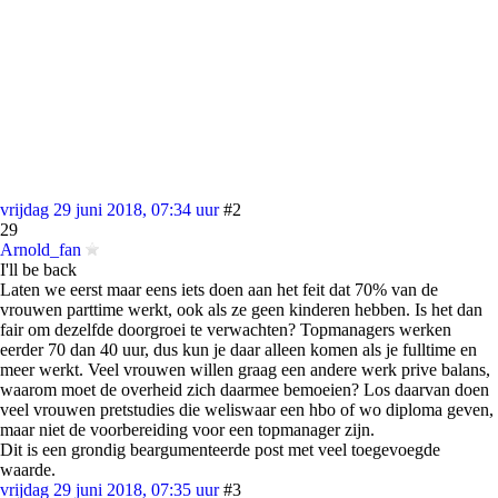
vrijdag 29 juni 2018, 07:34 uur
#2
29
Arnold_fan
I'll be back
Laten we eerst maar eens iets doen aan het feit dat 70% van de
vrouwen parttime werkt, ook als ze geen kinderen hebben. Is het dan
fair om dezelfde doorgroei te verwachten? Topmanagers werken
eerder 70 dan 40 uur, dus kun je daar alleen komen als je fulltime en
meer werkt. Veel vrouwen willen graag een andere werk prive balans,
waarom moet de overheid zich daarmee bemoeien? Los daarvan doen
veel vrouwen pretstudies die weliswaar een hbo of wo diploma geven,
maar niet de voorbereiding voor een topmanager zijn.
Dit is een grondig beargumenteerde post met veel toegevoegde
waarde.
vrijdag 29 juni 2018, 07:35 uur
#3