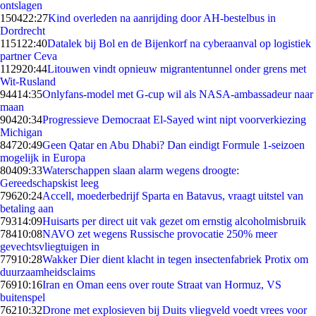
ontslagen
1504
22:27
Kind overleden na aanrijding door AH-bestelbus in
Dordrecht
1151
22:40
Datalek bij Bol en de Bijenkorf na cyberaanval op logistiek
partner Ceva
1129
20:44
Litouwen vindt opnieuw migrantentunnel onder grens met
Wit-Rusland
944
14:35
Onlyfans-model met G-cup wil als NASA-ambassadeur naar
maan
904
20:34
Progressieve Democraat El-Sayed wint nipt voorverkiezing
Michigan
847
20:49
Geen Qatar en Abu Dhabi? Dan eindigt Formule 1-seizoen
mogelijk in Europa
804
09:33
Waterschappen slaan alarm wegens droogte:
Gereedschapskist leeg
796
20:24
Accell, moederbedrijf Sparta en Batavus, vraagt uitstel van
betaling aan
793
14:09
Huisarts per direct uit vak gezet om ernstig alcoholmisbruik
784
10:08
NAVO zet wegens Russische provocatie 250% meer
gevechtsvliegtuigen in
779
10:28
Wakker Dier dient klacht in tegen insectenfabriek Protix om
duurzaamheidsclaims
769
10:16
Iran en Oman eens over route Straat van Hormuz, VS
buitenspel
762
10:32
Drone met explosieven bij Duits vliegveld voedt vrees voor