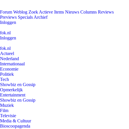
Forum
Weblog
Zoek
Actieve Items
Nieuws
Columns
Reviews
Previews
Specials
Archief
Inloggen
fok.nl
Inloggen
fok.nl
Actueel
Nederland
Internationaal
Economie
Politiek
Tech
Showbiz en Gossip
Opmerkelijk
Entertainment
Showbiz en Gossip
Muziek
Film
Televisie
Media & Cultuur
Bioscoopagenda