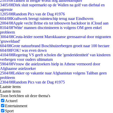
21
05/08
Tanken in België wordt nóg aantrekkelijker
34
05/08
Dirk sluit supermarkt op de Wallen na golf van diefstal en
agressie
12
05/08
Random Pics van de Dag #1976
6
04/08
Kraftwerk brengt ruimteschip terug naar Eindhoven
20
04/08
Apple vecht Britse eis tot inbouwen backdoor in iCloud aan
81
04/08
'Witte' mannen discrimineren is volgens OM geen enkel
probleem
30
04/08
Ceuta-leider noemt Marokkaanse grensaanval door migranten
'gruweldaad'
6
04/08
Grote natuurbrand Boschhuizerbergen groeit naar 100 hectare
6
04/08
FOK! was even down
41
04/08
Regering VS geeft scholen die 'genderidentiteit' van kinderen
verbergen voor ouders ultimatum
59
04/08
Vrouw die asielzoekers hielp in Athene vermoord door
Afghaanse asielzoeker
25
04/08
Lekker op vakantie naar Afghanistan volgens Taliban geen
probleem
23
04/08
Random Pics van de Dag #1975
Laatste items
Laatste items
Toon berichten uit deze thema's
Actueel
Entertainment
Sport