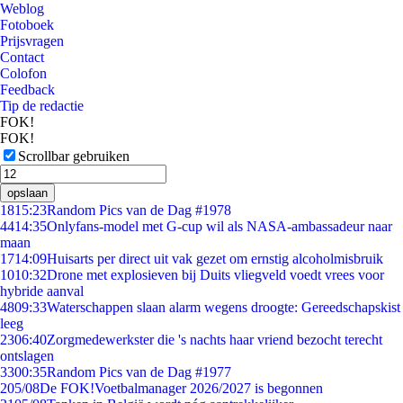
Weblog
Fotoboek
Prijsvragen
Contact
Colofon
Feedback
Tip de redactie
FOK!
FOK!
Scrollbar gebruiken
opslaan
18
15:23
Random Pics van de Dag #1978
44
14:35
Onlyfans-model met G-cup wil als NASA-ambassadeur naar
maan
17
14:09
Huisarts per direct uit vak gezet om ernstig alcoholmisbruik
10
10:32
Drone met explosieven bij Duits vliegveld voedt vrees voor
hybride aanval
48
09:33
Waterschappen slaan alarm wegens droogte: Gereedschapskist
leeg
23
06:40
Zorgmedewerkster die 's nachts haar vriend bezocht terecht
ontslagen
33
00:35
Random Pics van de Dag #1977
2
05/08
De FOK!Voetbalmanager 2026/2027 is begonnen