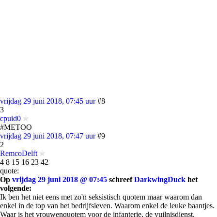
vrijdag 29 juni 2018, 07:45 uur
#8
3
cpuid0
#METOO
vrijdag 29 juni 2018, 07:47 uur
#9
2
RemcoDelft
4 8 15 16 23 42
quote:
Op
vrijdag 29 juni 2018 @ 07:45
schreef
DarkwingDuck
het
volgende:
Ik ben het niet eens met zo'n seksistisch quotem maar waarom dan
enkel in de top van het bedrijfsleven. Waarom enkel de leuke baantjes.
Waar is het vrouwenquotem voor de infanterie, de vuilnisdienst,