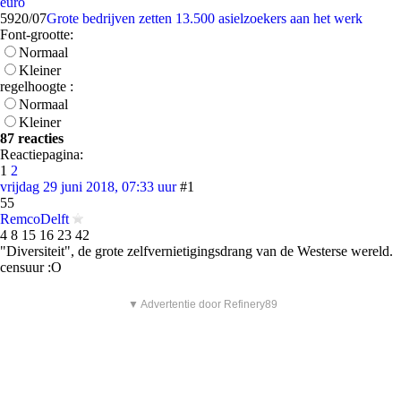
euro
59
20/07
Grote bedrijven zetten 13.500 asielzoekers aan het werk
Font-grootte:
Normaal
Kleiner
regelhoogte :
Normaal
Kleiner
87 reacties
Reactiepagina:
1
2
vrijdag 29 juni 2018, 07:33 uur
#1
55
RemcoDelft
4 8 15 16 23 42
"Diversiteit", de grote zelfvernietigingsdrang van de Westerse wereld.
censuur :O
▼ Advertentie door Refinery89