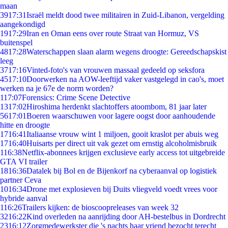
maan
39
17:31
Israël meldt dood twee militairen in Zuid-Libanon, vergelding
aangekondigd
19
17:29
Iran en Oman eens over route Straat van Hormuz, VS
buitenspel
48
17:28
Waterschappen slaan alarm wegens droogte: Gereedschapskist
leeg
37
17:16
Vinted-foto's van vrouwen massaal gedeeld op seksfora
45
17:10
Doorwerken na AOW-leeftijd vaker vastgelegd in cao's, moet
werken na je 67e de norm worden?
1
17:07
Forensics: Crime Scene Detective
13
17:02
Hiroshima herdenkt slachtoffers atoombom, 81 jaar later
56
17:01
Boeren waarschuwen voor lagere oogst door aanhoudende
hitte en droogte
17
16:41
Italiaanse vrouw wint 1 miljoen, gooit kraslot per abuis weg
17
16:40
Huisarts per direct uit vak gezet om ernstig alcoholmisbruik
1
16:38
Netflix-abonnees krijgen exclusieve early access tot uitgebreide
GTA VI trailer
18
16:36
Datalek bij Bol en de Bijenkorf na cyberaanval op logistiek
partner Ceva
10
16:34
Drone met explosieven bij Duits vliegveld voedt vrees voor
hybride aanval
1
16:26
Trailers kijken: de bioscoopreleases van week 32
32
16:22
Kind overleden na aanrijding door AH-bestelbus in Dordrecht
23
16:12
Zorgmedewerkster die 's nachts haar vriend bezocht terecht