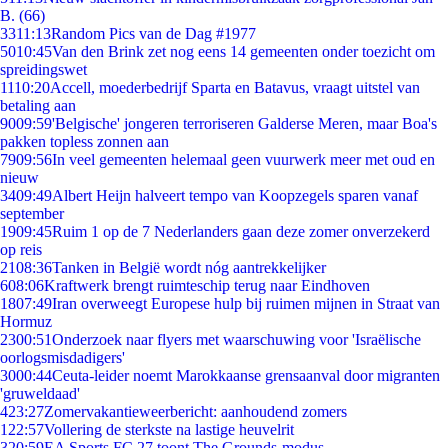
B. (66)
33
11:13
Random Pics van de Dag #1977
50
10:45
Van den Brink zet nog eens 14 gemeenten onder toezicht om
spreidingswet
11
10:20
Accell, moederbedrijf Sparta en Batavus, vraagt uitstel van
betaling aan
90
09:59
'Belgische' jongeren terroriseren Galderse Meren, maar Boa's
pakken topless zonnen aan
79
09:56
In veel gemeenten helemaal geen vuurwerk meer met oud en
nieuw
34
09:49
Albert Heijn halveert tempo van Koopzegels sparen vanaf
september
19
09:45
Ruim 1 op de 7 Nederlanders gaan deze zomer onverzekerd
op reis
21
08:36
Tanken in België wordt nóg aantrekkelijker
6
08:06
Kraftwerk brengt ruimteschip terug naar Eindhoven
18
07:49
Iran overweegt Europese hulp bij ruimen mijnen in Straat van
Hormuz
23
00:51
Onderzoek naar flyers met waarschuwing voor 'Israëlische
oorlogsmisdadigers'
30
00:44
Ceuta-leider noemt Marokkaanse grensaanval door migranten
'gruweldaad'
4
23:27
Zomervakantieweerbericht: aanhoudend zomers
1
22:57
Vollering de sterkste na lastige heuvelrit
3
20:59
EA Sports FC 27 toont The Grounds-modus