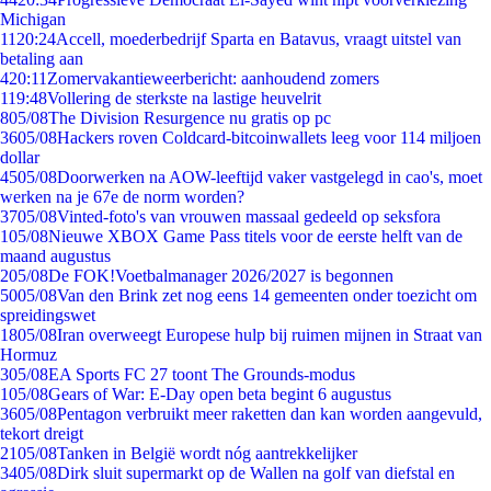
Michigan
11
20:24
Accell, moederbedrijf Sparta en Batavus, vraagt uitstel van
betaling aan
4
20:11
Zomervakantieweerbericht: aanhoudend zomers
1
19:48
Vollering de sterkste na lastige heuvelrit
8
05/08
The Division Resurgence nu gratis op pc
36
05/08
Hackers roven Coldcard-bitcoinwallets leeg voor 114 miljoen
dollar
45
05/08
Doorwerken na AOW-leeftijd vaker vastgelegd in cao's, moet
werken na je 67e de norm worden?
37
05/08
Vinted-foto's van vrouwen massaal gedeeld op seksfora
1
05/08
Nieuwe XBOX Game Pass titels voor de eerste helft van de
maand augustus
2
05/08
De FOK!Voetbalmanager 2026/2027 is begonnen
50
05/08
Van den Brink zet nog eens 14 gemeenten onder toezicht om
spreidingswet
18
05/08
Iran overweegt Europese hulp bij ruimen mijnen in Straat van
Hormuz
3
05/08
EA Sports FC 27 toont The Grounds-modus
1
05/08
Gears of War: E-Day open beta begint 6 augustus
36
05/08
Pentagon verbruikt meer raketten dan kan worden aangevuld,
tekort dreigt
21
05/08
Tanken in België wordt nóg aantrekkelijker
34
05/08
Dirk sluit supermarkt op de Wallen na golf van diefstal en