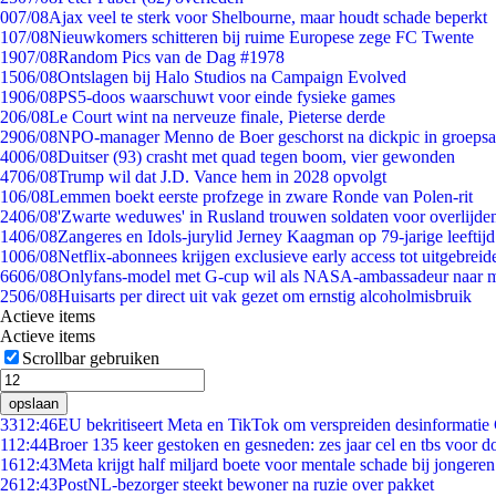
0
07/08
Ajax veel te sterk voor Shelbourne, maar houdt schade beperkt
1
07/08
Nieuwkomers schitteren bij ruime Europese zege FC Twente
19
07/08
Random Pics van de Dag #1978
15
06/08
Ontslagen bij Halo Studios na Campaign Evolved
19
06/08
PS5-doos waarschuwt voor einde fysieke games
2
06/08
Le Court wint na nerveuze finale, Pieterse derde
29
06/08
NPO-manager Menno de Boer geschorst na dickpic in groeps
40
06/08
Duitser (93) crasht met quad tegen boom, vier gewonden
47
06/08
Trump wil dat J.D. Vance hem in 2028 opvolgt
1
06/08
Lemmen boekt eerste profzege in zware Ronde van Polen-rit
24
06/08
'Zwarte weduwes' in Rusland trouwen soldaten voor overlijden
14
06/08
Zangeres en Idols-jurylid Jerney Kaagman op 79-jarige leeftij
10
06/08
Netflix-abonnees krijgen exclusieve early access tot uitgebreid
66
06/08
Onlyfans-model met G-cup wil als NASA-ambassadeur naar 
25
06/08
Huisarts per direct uit vak gezet om ernstig alcoholmisbruik
Actieve items
Actieve items
Scrollbar gebruiken
opslaan
33
12:46
EU bekritiseert Meta en TikTok om verspreiden desinformatie
1
12:44
Broer 135 keer gestoken en gesneden: zes jaar cel en tbs voor 
16
12:43
Meta krijgt half miljard boete voor mentale schade bij jongeren
26
12:43
PostNL-bezorger steekt bewoner na ruzie over pakket