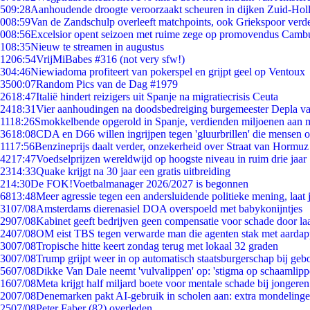
5
09:28
Aanhoudende droogte veroorzaakt scheuren in dijken Zuid-Hol
0
08:59
Van de Zandschulp overleeft matchpoints, ook Griekspoor verde
0
08:56
Excelsior opent seizoen met ruime zege op promovendus Camb
1
08:35
Nieuw te streamen in augustus
12
06:54
VrijMiBabes #316 (not very sfw!)
3
04:46
Niewiadoma profiteert van pokerspel en grijpt geel op Ventoux
35
00:07
Random Pics van de Dag #1979
26
18:47
Italië hindert reizigers uit Spanje na migratiecrisis Ceuta
24
18:31
Vier aanhoudingen na doodsbedreiging burgemeester Depla v
11
18:26
Smokkelbende opgerold in Spanje, verdienden miljoenen aan 
36
18:08
CDA en D66 willen ingrijpen tegen 'gluurbrillen' die mensen 
11
17:56
Benzineprijs daalt verder, onzekerheid over Straat van Hormuz b
42
17:47
Voedselprijzen wereldwijd op hoogste niveau in ruim drie jaar
23
14:33
Quake krijgt na 30 jaar een gratis uitbreiding
2
14:30
De FOK!Voetbalmanager 2026/2027 is begonnen
68
13:48
Meer agressie tegen een andersluidende politieke mening, laat j
31
07/08
Amsterdams dierenasiel DOA overspoeld met babykonijntjes
29
07/08
Kabinet geeft bedrijven geen compensatie voor schade door la
24
07/08
OM eist TBS tegen verwarde man die agenten stak met aardap
30
07/08
Tropische hitte keert zondag terug met lokaal 32 graden
30
07/08
Trump grijpt weer in op automatisch staatsburgerschap bij geb
56
07/08
Dikke Van Dale neemt 'vulvalippen' op: 'stigma op schaamlip
16
07/08
Meta krijgt half miljard boete voor mentale schade bij jongeren
20
07/08
Denemarken pakt AI-gebruik in scholen aan: extra mondeling
25
07/08
Peter Faber (82) overleden