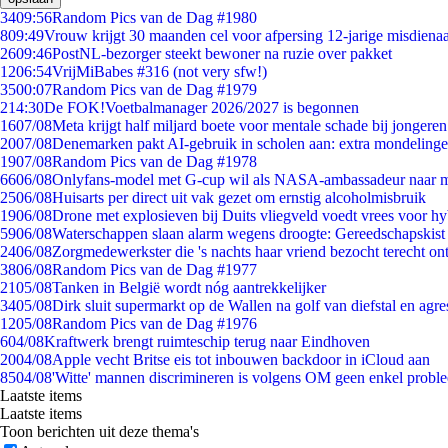
34
09:56
Random Pics van de Dag #1980
8
09:49
Vrouw krijgt 30 maanden cel voor afpersing 12-jarige misdienaa
26
09:46
PostNL-bezorger steekt bewoner na ruzie over pakket
12
06:54
VrijMiBabes #316 (not very sfw!)
35
00:07
Random Pics van de Dag #1979
2
14:30
De FOK!Voetbalmanager 2026/2027 is begonnen
16
07/08
Meta krijgt half miljard boete voor mentale schade bij jongeren
20
07/08
Denemarken pakt AI-gebruik in scholen aan: extra mondeling
19
07/08
Random Pics van de Dag #1978
66
06/08
Onlyfans-model met G-cup wil als NASA-ambassadeur naar 
25
06/08
Huisarts per direct uit vak gezet om ernstig alcoholmisbruik
19
06/08
Drone met explosieven bij Duits vliegveld voedt vrees voor hy
59
06/08
Waterschappen slaan alarm wegens droogte: Gereedschapskist
24
06/08
Zorgmedewerkster die 's nachts haar vriend bezocht terecht on
38
06/08
Random Pics van de Dag #1977
21
05/08
Tanken in België wordt nóg aantrekkelijker
34
05/08
Dirk sluit supermarkt op de Wallen na golf van diefstal en agre
12
05/08
Random Pics van de Dag #1976
6
04/08
Kraftwerk brengt ruimteschip terug naar Eindhoven
20
04/08
Apple vecht Britse eis tot inbouwen backdoor in iCloud aan
85
04/08
'Witte' mannen discrimineren is volgens OM geen enkel probl
Laatste items
Laatste items
Toon berichten uit deze thema's