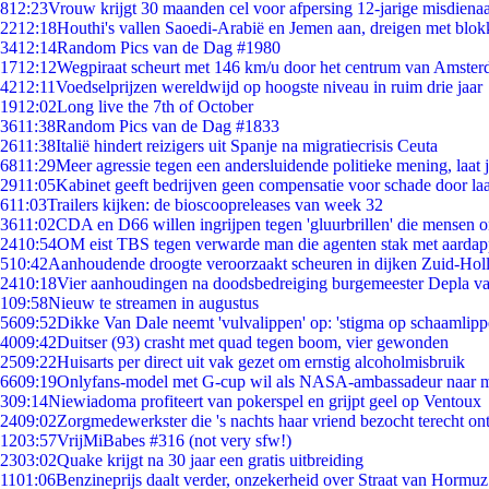
8
12:23
Vrouw krijgt 30 maanden cel voor afpersing 12-jarige misdienaa
22
12:18
Houthi's vallen Saoedi-Arabië en Jemen aan, dreigen met blok
34
12:14
Random Pics van de Dag #1980
17
12:12
Wegpiraat scheurt met 146 km/u door het centrum van Amste
42
12:11
Voedselprijzen wereldwijd op hoogste niveau in ruim drie jaar
19
12:02
Long live the 7th of October
36
11:38
Random Pics van de Dag #1833
26
11:38
Italië hindert reizigers uit Spanje na migratiecrisis Ceuta
68
11:29
Meer agressie tegen een andersluidende politieke mening, laat ji
29
11:05
Kabinet geeft bedrijven geen compensatie voor schade door la
6
11:03
Trailers kijken: de bioscoopreleases van week 32
36
11:02
CDA en D66 willen ingrijpen tegen 'gluurbrillen' die mensen 
24
10:54
OM eist TBS tegen verwarde man die agenten stak met aardap
5
10:42
Aanhoudende droogte veroorzaakt scheuren in dijken Zuid-Hol
24
10:18
Vier aanhoudingen na doodsbedreiging burgemeester Depla v
1
09:58
Nieuw te streamen in augustus
56
09:52
Dikke Van Dale neemt 'vulvalippen' op: 'stigma op schaamlip
40
09:42
Duitser (93) crasht met quad tegen boom, vier gewonden
25
09:22
Huisarts per direct uit vak gezet om ernstig alcoholmisbruik
66
09:19
Onlyfans-model met G-cup wil als NASA-ambassadeur naar 
3
09:14
Niewiadoma profiteert van pokerspel en grijpt geel op Ventoux
24
09:02
Zorgmedewerkster die 's nachts haar vriend bezocht terecht on
12
03:57
VrijMiBabes #316 (not very sfw!)
23
03:02
Quake krijgt na 30 jaar een gratis uitbreiding
11
01:06
Benzineprijs daalt verder, onzekerheid over Straat van Hormuz 