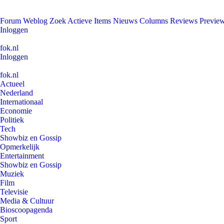
Forum
Weblog
Zoek
Actieve Items
Nieuws
Columns
Reviews
Previe
Inloggen
fok.nl
Inloggen
fok.nl
Actueel
Nederland
Internationaal
Economie
Politiek
Tech
Showbiz en Gossip
Opmerkelijk
Entertainment
Showbiz en Gossip
Muziek
Film
Televisie
Media & Cultuur
Bioscoopagenda
Sport