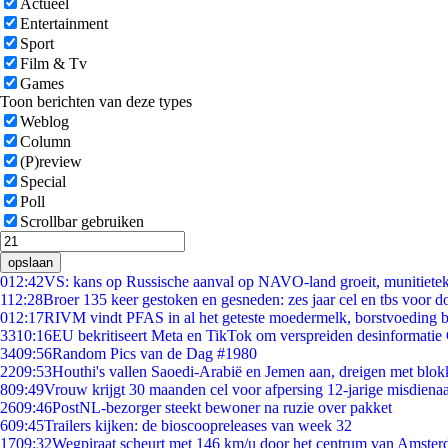
Actueel
Entertainment
Sport
Film & Tv
Games
Toon berichten van deze types
Weblog
Column
(P)review
Special
Poll
Scrollbar gebruiken
opslaan
0
12:42
VS: kans op Russische aanval op NAVO-land groeit, munitiete
1
12:28
Broer 135 keer gestoken en gesneden: zes jaar cel en tbs voor 
0
12:17
RIVM vindt PFAS in al het geteste moedermelk, borstvoeding bl
33
10:16
EU bekritiseert Meta en TikTok om verspreiden desinformatie
34
09:56
Random Pics van de Dag #1980
22
09:53
Houthi's vallen Saoedi-Arabië en Jemen aan, dreigen met blok
8
09:49
Vrouw krijgt 30 maanden cel voor afpersing 12-jarige misdienaa
26
09:46
PostNL-bezorger steekt bewoner na ruzie over pakket
6
09:45
Trailers kijken: de bioscoopreleases van week 32
17
09:32
Wegpiraat scheurt met 146 km/u door het centrum van Amste