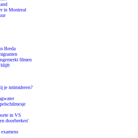
land
r in Montreal
uur
an Breda
migranten
ongemerkt filmen
lijft
ij je intimideren?
agwater
pelschilmesje
oorte in VS
pen doorbreken'
e examens