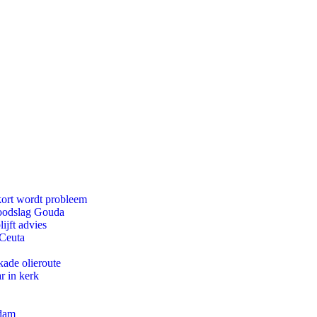
kort wordt probleem
doodslag Gouda
ijft advies
 Ceuta
kade olieroute
r in kerk
rdam