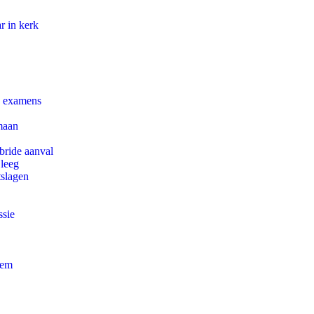
r in kerk
e examens
maan
bride aanval
 leeg
tslagen
ssie
eem