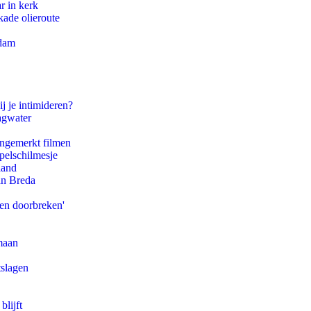
r in kerk
kade olieroute
rdam
j je intimideren?
agwater
ongemerkt filmen
pelschilmesje
land
an Breda
pen doorbreken'
maan
tslagen
blijft