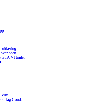
app
suitkering
d overleden
e GTA VI trailer
maan
 Ceuta
doodslag Gouda