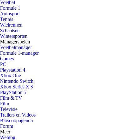
Voetbal
Formule 1
Autosport
Tennis
Wielrennen
Schaatsen
Wintersporten
Managerspelen
Voetbalmanager
Formule 1-manager
Games
PC
Playstation 4
Xbox One
Nintendo Switch
Xbox Series X|S
PlayStation 5
Film & TV
Film
Televisie
Trailers en Videos
Bioscoopagenda
Forum
Meer
Weblog