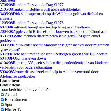
ontslagen
37
06/08
Random Pics van de Dag #1977
21
05/08
Tanken in België wordt nóg aantrekkelijker
34
05/08
Dirk sluit supermarkt op de Wallen na golf van diefstal en
agressie
12
05/08
Random Pics van de Dag #1976
6
04/08
Kraftwerk brengt ruimteschip terug naar Eindhoven
20
04/08
Apple vecht Britse eis tot inbouwen backdoor in iCloud aan
85
04/08
'Witte' mannen discrimineren is volgens OM geen enkel
probleem
30
04/08
Ceuta-leider noemt Marokkaanse grensaanval door migranten
'gruweldaad'
6
04/08
Grote natuurbrand Boschhuizerbergen groeit naar 100 hectare
6
04/08
FOK! was even down
41
04/08
Regering VS geeft scholen die 'genderidentiteit' van kinderen
verbergen voor ouders ultimatum
59
04/08
Vrouw die asielzoekers hielp in Athene vermoord door
Afghaanse asielzoeker
Laatste items
Laatste items
Toon berichten uit deze thema's
Actueel
Entertainment
Sport
Film & Tv