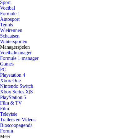
Sport
Voetbal
Formule 1
Autosport
Tennis
Wielrennen
Schaatsen
Wintersporten
Managerspelen
Voetbalmanager
Formule 1-manager
Games
PC
Playstation 4
Xbox One
Nintendo Switch
Xbox Series X|S
PlayStation 5
Film & TV
Film
Televisie
Trailers en Videos
Bioscoopagenda
Forum
Meer