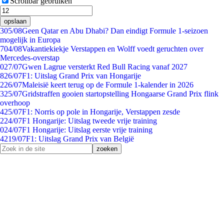
Scrollbar gebruiken
opslaan
3
05/08
Geen Qatar en Abu Dhabi? Dan eindigt Formule 1-seizoen
mogelijk in Europa
7
04/08
Vakantiekiekje Verstappen en Wolff voedt geruchten over
Mercedes-overstap
0
27/07
Gwen Lagrue versterkt Red Bull Racing vanaf 2027
8
26/07
F1: Uitslag Grand Prix van Hongarije
2
26/07
Maleisië keert terug op de Formule 1-kalender in 2026
3
25/07
Gridstraffen gooien startopstelling Hongaarse Grand Prix flink
overhoop
4
25/07
F1: Norris op pole in Hongarije, Verstappen zesde
2
24/07
F1 Hongarije: Uitslag tweede vrije training
0
24/07
F1 Hongarije: Uitslag eerste vrije training
42
19/07
F1: Uitslag Grand Prix van België