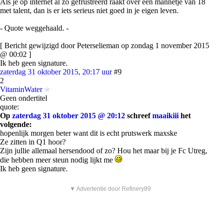
Als je op internet al zo gefrustreerd raakt over een mannetje van 18
met talent, dan is er iets serieus niet goed in je eigen leven.
- Quote weggehaald. -
[ Bericht gewijzigd door Peterselieman op zondag 1 november 2015
@ 00:02 ]
Ik heb geen signature.
zaterdag 31 oktober 2015, 20:17 uur
#9
2
VitaminWater
Geen ondertitel
quote:
Op
zaterdag 31 oktober 2015 @ 20:12
schreef
maaikiii
het
volgende:
hopenlijk morgen beter want dit is echt prutswerk maxske
Ze zitten in Q1 hoor?
Zijn jullie allemaal hersendood of zo? Hou het maar bij je Fc Utreg,
die hebben meer steun nodig lijkt me
Ik heb geen signature.
▼ Advertentie door Refinery89