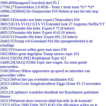
18
06:40
Managarm's boerderij deel #5.1
177
06:27
Touwtrekken 2.0 #636 - Team 1 beste team *G* *O*
189
06:23
[SBS6] De Oranjezomer #10 Helene je kan het niet stop
ermee
198
05:54
Verander een letter expert (7lettereditie) #50
38
05:53
GTA VI #12 GTA VI Extended look 27 Augustus Netflix/YT
13
05:53
Verander één letter. Expert # 75 (8 letters)
48
05:52
Verander één letter: Expert #143 (9 letters)
141
05:51
Verander één letter: Expert #91 (10 letters)
204
02:55
Trump wil Groenland #16 Het opengrensbeleid is de
schuldige
18
02:55
Vrouwen willen geen man meer #30
50
02:08
Het grote dagelijkse Trump nieuws topic #31
181
01:55
[ONLINE] Roddelpraat Topic #21
144
00:29
[AKQ] #3384 Topic met vragen. En soms goede
antwoorden.
51
00:26
Perez Hilton opgenomen op spoed na uitzenden van
gruwelijke video
274
23:56
Post hier pas overleden muzikanten #32
203
23:24
Het Grote Songfestivalfeest Ziggo Dome #5 13 november
2026
20
23:23
Capibara's wandelen doodleuk het Braziliaanse parlement
binnen
18
23:19
Waarom doen vrouwen altijd hun telly in de kontzak?
233
23:16
Top 2000 Editie 2025 #243 Alle dikzakken willen op je