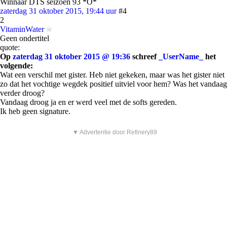
Winnaar DTS seizoen 93 *O*
zaterdag 31 oktober 2015, 19:44 uur
#4
2
VitaminWater
Geen ondertitel
quote:
Op
zaterdag 31 oktober 2015 @ 19:36
schreef
_UserName_
het
volgende:
Wat een verschil met gister. Heb niet gekeken, maar was het gister niet
zo dat het vochtige wegdek positief uitviel voor hem? Was het vandaag
verder droog?
Vandaag droog ja en er werd veel met de softs gereden.
Ik heb geen signature.
▼ Advertentie door Refinery89