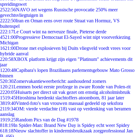
spreidingswet
25
22:56
NAVO zet wegens Russische provocatie 250% meer
gevechtsvliegtuigen in
22
22:50
Iran en Oman eens over route Straat van Hormuz, VS
buitenspel
2
22:17
Le Court wint na nerveuze finale, Pieterse derde
45
21:00
Progressieve Democraat El-Sayed wint nipt voorverkiezing
Michigan
16
21:00
Drone met explosieven bij Duits vliegveld voedt vrees voor
hybride aanval
2
20:58
XBOX platform krijgt zijn eigen "Platinum" achievements dit
jaar
12
20:48
Capibara's lopen Braziliaans parlementsgebouw Mato Grosso
binnen
5
20:30
Zomervakantieweerbericht: aanhoudend zomers
1
20:21
Lemmen boekt eerste profzege in zware Ronde van Polen-rit
22
20:05
Huisarts per direct uit vak gezet om ernstig alcoholmisbruik
15
19:45
Hiroshima herdenkt slachtoffers atoombom, 81 jaar later
38
19:40
Vinted-foto's van vrouwen massaal gedeeld op seksfora
21
19:34
OM: vierde verdachte (18) vast op verdenking van beramen
aanslag
19
19:25
Random Pics van de Dag #1978
8
18:19
In Spider-Man: Brand New Day is Spidey echt weer Spidey
6
18:18
Nieuw slachtoffer in kindermisbruikzaak zorgprofessional Jan
B. (66)