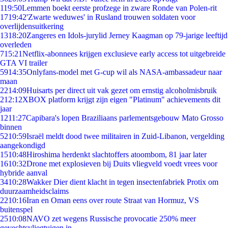
1
19:50
Lemmen boekt eerste profzege in zware Ronde van Polen-rit
17
19:42
'Zwarte weduwes' in Rusland trouwen soldaten voor
overlijdensuitkering
13
18:20
Zangeres en Idols-jurylid Jerney Kaagman op 79-jarige leeftijd
overleden
7
15:21
Netflix-abonnees krijgen exclusieve early access tot uitgebreide
GTA VI trailer
59
14:35
Onlyfans-model met G-cup wil als NASA-ambassadeur naar
maan
22
14:09
Huisarts per direct uit vak gezet om ernstig alcoholmisbruik
2
12:12
XBOX platform krijgt zijn eigen "Platinum" achievements dit
jaar
12
11:27
Capibara's lopen Braziliaans parlementsgebouw Mato Grosso
binnen
52
10:59
Israël meldt dood twee militairen in Zuid-Libanon, vergelding
aangekondigd
15
10:48
Hiroshima herdenkt slachtoffers atoombom, 81 jaar later
16
10:32
Drone met explosieven bij Duits vliegveld voedt vrees voor
hybride aanval
34
10:28
Wakker Dier dient klacht in tegen insectenfabriek Protix om
duurzaamheidsclaims
22
10:16
Iran en Oman eens over route Straat van Hormuz, VS
buitenspel
25
10:08
NAVO zet wegens Russische provocatie 250% meer
gevechtsvliegtuigen in