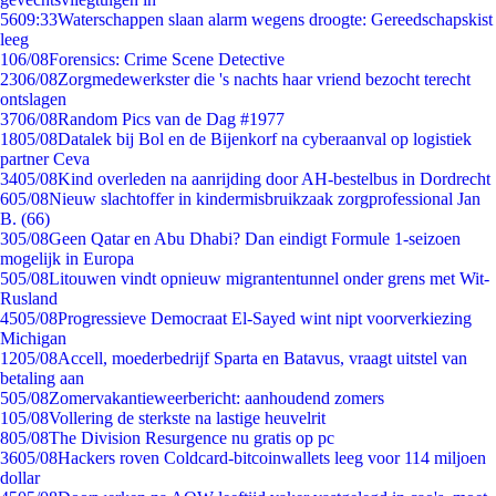
56
09:33
Waterschappen slaan alarm wegens droogte: Gereedschapskist
leeg
1
06/08
Forensics: Crime Scene Detective
23
06/08
Zorgmedewerkster die 's nachts haar vriend bezocht terecht
ontslagen
37
06/08
Random Pics van de Dag #1977
18
05/08
Datalek bij Bol en de Bijenkorf na cyberaanval op logistiek
partner Ceva
34
05/08
Kind overleden na aanrijding door AH-bestelbus in Dordrecht
6
05/08
Nieuw slachtoffer in kindermisbruikzaak zorgprofessional Jan
B. (66)
3
05/08
Geen Qatar en Abu Dhabi? Dan eindigt Formule 1-seizoen
mogelijk in Europa
5
05/08
Litouwen vindt opnieuw migrantentunnel onder grens met Wit-
Rusland
45
05/08
Progressieve Democraat El-Sayed wint nipt voorverkiezing
Michigan
12
05/08
Accell, moederbedrijf Sparta en Batavus, vraagt uitstel van
betaling aan
5
05/08
Zomervakantieweerbericht: aanhoudend zomers
1
05/08
Vollering de sterkste na lastige heuvelrit
8
05/08
The Division Resurgence nu gratis op pc
36
05/08
Hackers roven Coldcard-bitcoinwallets leeg voor 114 miljoen
dollar