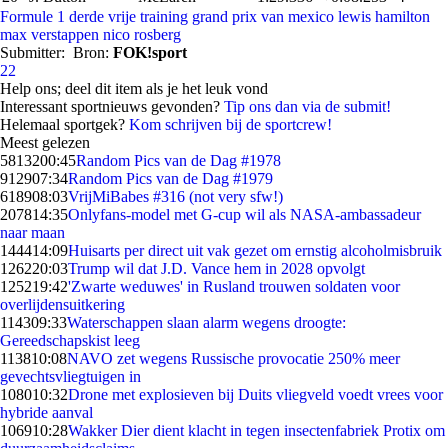
Formule 1
derde vrije training
grand prix van mexico
lewis hamilton
max verstappen
nico rosberg
Submitter:
Bron:
FOK!sport
22
Help ons; deel dit item als je het leuk vond
Interessant sportnieuws gevonden?
Tip ons dan via de submit!
Helemaal sportgek?
Kom schrijven bij de sportcrew!
Meest gelezen
58132
00:45
Random Pics van de Dag #1978
9129
07:34
Random Pics van de Dag #1979
6189
08:03
VrijMiBabes #316 (not very sfw!)
2078
14:35
Onlyfans-model met G-cup wil als NASA-ambassadeur
naar maan
1444
14:09
Huisarts per direct uit vak gezet om ernstig alcoholmisbruik
1262
20:03
Trump wil dat J.D. Vance hem in 2028 opvolgt
1252
19:42
'Zwarte weduwes' in Rusland trouwen soldaten voor
overlijdensuitkering
1143
09:33
Waterschappen slaan alarm wegens droogte:
Gereedschapskist leeg
1138
10:08
NAVO zet wegens Russische provocatie 250% meer
gevechtsvliegtuigen in
1080
10:32
Drone met explosieven bij Duits vliegveld voedt vrees voor
hybride aanval
1069
10:28
Wakker Dier dient klacht in tegen insectenfabriek Protix om