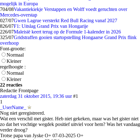
mogelijk in Europa
7
04/08
Vakantiekiekje Verstappen en Wolff voedt geruchten over
Mercedes-overstap
0
27/07
Gwen Lagrue versterkt Red Bull Racing vanaf 2027
8
26/07
F1: Uitslag Grand Prix van Hongarije
2
26/07
Maleisië keert terug op de Formule 1-kalender in 2026
3
25/07
Gridstraffen gooien startopstelling Hongaarse Grand Prix flink
overhoop
Font-grootte:
Normaal
Kleiner
regelhoogte :
Normaal
Kleiner
22 reacties
Redactie Frontpage
zaterdag 31 oktober 2015, 19:36 uur
#1
1
_UserName_
Nog niet geregistreerd.
Wat een verschil met gister. Heb niet gekeken, maar was het gister niet
zo dat het vochtige wegdek positief uitviel voor hem? Was het vandaag
verder droog?
Trotse papa van Jyske O+ 07-03-2025 O+