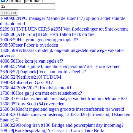
Scrollbar gebruiken
opslaan
109
09:02
NPO-manager Menno de Boer (47) op non-actief stuurde
dick-pic rond
92
09:01
[INFLUENCERS #295] Van flodderslinger tot Shrek-crème
18
09:00
[ATP Tour] #169 Tosti Tallon back on fire
100
08:59
Het grote goedemorgen topic #3
9
08:59
Peter Faber is overleden
13
08:59
Rechtszaak dodelijk ongeluk uitgesteld vanwege vakantie
advocaat
40
08:58
Hoe kom je van egels af?
168
08:57
Wat is jullie binnenhuistemperatuur? #81 Horrorzomer
263
08:52
[Dagboek] Veel aan hoofd - Deel 27
42
08:52
[Netflix #210] TUDUM
199
08:45
Israel en Gaza #17
27
08:44
[2026/2027] Eredivisietoto #1
17
08:40
Hoe ga jij om met een relatiebreuk?
72
08:37
Een tactische/militaire analyse van het front in Oekraïne #31
13
08:35
Tony Scott (54) overleden
26
08:34
Klacht ingediend tegen grootste insectenfabriek ter wereld
245
08:30
Totale zonsverduistering 12-08-2026 (Groenland, IJsland en
Spanje) #1
189
08:29
Oorlog Iran #136 Bridge and powerplant day incoming?
7
08:29
[Boekbespreking] Yesteryear - Caro Claire Burke