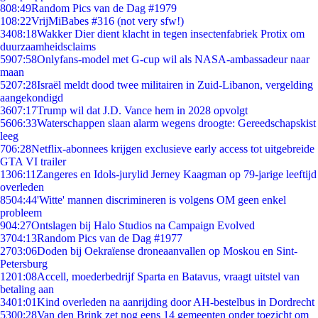
8
08:49
Random Pics van de Dag #1979
1
08:22
VrijMiBabes #316 (not very sfw!)
34
08:18
Wakker Dier dient klacht in tegen insectenfabriek Protix om
duurzaamheidsclaims
59
07:58
Onlyfans-model met G-cup wil als NASA-ambassadeur naar
maan
52
07:28
Israël meldt dood twee militairen in Zuid-Libanon, vergelding
aangekondigd
36
07:17
Trump wil dat J.D. Vance hem in 2028 opvolgt
56
06:33
Waterschappen slaan alarm wegens droogte: Gereedschapskist
leeg
7
06:28
Netflix-abonnees krijgen exclusieve early access tot uitgebreide
GTA VI trailer
13
06:11
Zangeres en Idols-jurylid Jerney Kaagman op 79-jarige leeftijd
overleden
85
04:44
'Witte' mannen discrimineren is volgens OM geen enkel
probleem
9
04:27
Ontslagen bij Halo Studios na Campaign Evolved
37
04:13
Random Pics van de Dag #1977
27
03:06
Doden bij Oekraïense droneaanvallen op Moskou en Sint-
Petersburg
12
01:08
Accell, moederbedrijf Sparta en Batavus, vraagt uitstel van
betaling aan
34
01:01
Kind overleden na aanrijding door AH-bestelbus in Dordrecht
53
00:28
Van den Brink zet nog eens 14 gemeenten onder toezicht om