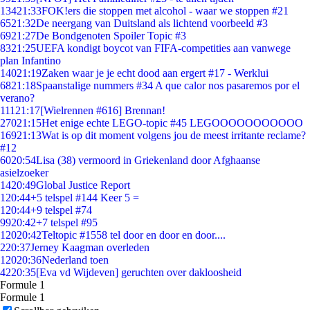
134
21:33
FOK!ers die stoppen met alcohol - waar we stoppen #21
65
21:32
De neergang van Duitsland als lichtend voorbeeld #3
69
21:27
De Bondgenoten Spoiler Topic #3
83
21:25
UEFA kondigt boycot van FIFA-competities aan vanwege
plan Infantino
140
21:19
Zaken waar je je echt dood aan ergert #17 - Werklui
68
21:18
Spaanstalige nummers #34 A que calor nos pasaremos por el
verano?
111
21:17
[Wielrennen #616] Brennan!
270
21:15
Het enige echte LEGO-topic #45 LEGOOOOOOOOOOO
169
21:13
Wat is op dit moment volgens jou de meest irritante reclame?
#12
60
20:54
Lisa (38) vermoord in Griekenland door Afghaanse
asielzoeker
14
20:49
Global Justice Report
1
20:44
+5 telspel #144 Keer 5 =
1
20:44
+9 telspel #74
99
20:42
+7 telspel #95
120
20:42
Teltopic #1558 tel door en door en door....
2
20:37
Jerney Kaagman overleden
120
20:36
Nederland toen
42
20:35
[Eva vd Wijdeven] geruchten over dakloosheid
Formule 1
Formule 1