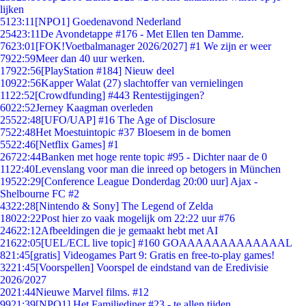
lijken
51
23:11
[NPO1] Goedenavond Nederland
254
23:11
De Avondetappe #176 - Met Ellen ten Damme.
76
23:01
[FOK!Voetbalmanager 2026/2027] #1 We zijn er weer
79
22:59
Meer dan 40 uur werken.
179
22:56
[PlayStation #184] Nieuw deel
109
22:56
Kapper Walat (27) slachtoffer van vernielingen
11
22:52
[Crowdfunding] #443 Rentestijgingen?
60
22:52
Jerney Kaagman overleden
255
22:48
[UFO/UAP] #16 The Age of Disclosure
75
22:48
Het Moestuintopic #37 Bloesem in de bomen
55
22:46
[Netflix Games] #1
267
22:44
Banken met hoge rente topic #95 - Dichter naar de 0
11
22:40
Levenslang voor man die inreed op betogers in München
195
22:29
[Conference League Donderdag 20:00 uur] Ajax -
Shelbourne FC #2
43
22:28
[Nintendo & Sony] The Legend of Zelda
180
22:22
Post hier zo vaak mogelijk om 22:22 uur #76
246
22:12
Afbeeldingen die je gemaakt hebt met AI
216
22:05
[UEL/ECL live topic] #160 GOAAAAAAAAAAAAAL
8
21:45
[gratis] Videogames Part 9: Gratis en free-to-play games!
32
21:45
[Voorspellen] Voorspel de eindstand van de Eredivisie
2026/2027
20
21:44
Nieuwe Marvel films. #12
99
21:39
[NPO1] Het Familiediner #23 - te allen tijden