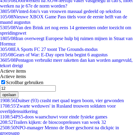
45
05/08
Doorwerken na AOW-leeftijd vaker vastgelegd in cao's, moet
werken na je 67e de norm worden?
38
05/08
Vinted-foto's van vrouwen massaal gedeeld op seksfora
1
05/08
Nieuwe XBOX Game Pass titels voor de eerste helft van de
maand augustus
53
05/08
Van den Brink zet nog eens 14 gemeenten onder toezicht om
spreidingswet
18
05/08
Iran overweegt Europese hulp bij ruimen mijnen in Straat van
Hormuz
3
05/08
EA Sports FC 27 toont The Grounds-modus
1
05/08
Gears of War: E-Day open beta begint 6 augustus
36
05/08
Pentagon verbruikt meer raketten dan kan worden aangevuld,
tekort dreigt
Actieve items
Actieve items
Scrollbar gebruiken
opslaan
19
08:56
Duitser (93) crasht met quad tegen boom, vier gewonden
17
08:55
'Zwarte weduwes' in Rusland trouwen soldaten voor
overlijdensuitkering
11
08:54
PS5-doos waarschuwt voor einde fysieke games
2
08:52
Trailers kijken: de bioscoopreleases van week 32
25
08:50
NPO-manager Menno de Boer geschorst na dickpic in
groepsapp