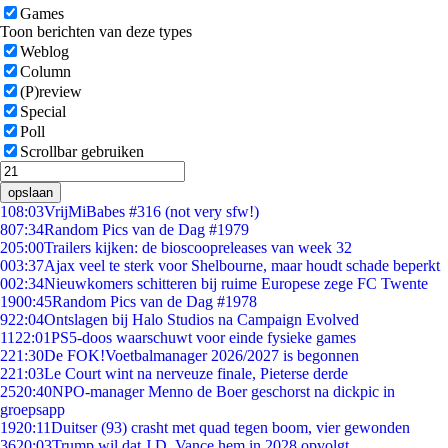
Games
Toon berichten van deze types
Weblog
Column
(P)review
Special
Poll
Scrollbar gebruiken
opslaan
1
08:03
VrijMiBabes #316 (not very sfw!)
8
07:34
Random Pics van de Dag #1979
2
05:00
Trailers kijken: de bioscoopreleases van week 32
0
03:37
Ajax veel te sterk voor Shelbourne, maar houdt schade beperkt
0
02:34
Nieuwkomers schitteren bij ruime Europese zege FC Twente
19
00:45
Random Pics van de Dag #1978
9
22:04
Ontslagen bij Halo Studios na Campaign Evolved
11
22:01
PS5-doos waarschuwt voor einde fysieke games
2
21:30
De FOK!Voetbalmanager 2026/2027 is begonnen
2
21:03
Le Court wint na nerveuze finale, Pieterse derde
25
20:40
NPO-manager Menno de Boer geschorst na dickpic in
groepsapp
19
20:11
Duitser (93) crasht met quad tegen boom, vier gewonden
36
20:03
Trump wil dat J.D. Vance hem in 2028 opvolgt