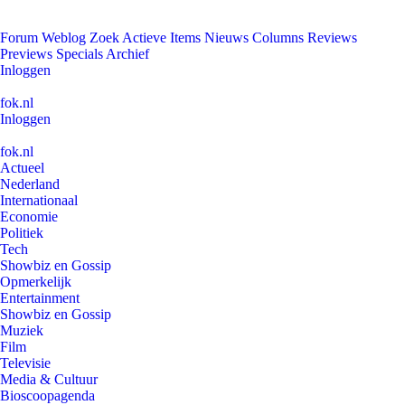
Forum
Weblog
Zoek
Actieve Items
Nieuws
Columns
Reviews
Previews
Specials
Archief
Inloggen
fok.nl
Inloggen
fok.nl
Actueel
Nederland
Internationaal
Economie
Politiek
Tech
Showbiz en Gossip
Opmerkelijk
Entertainment
Showbiz en Gossip
Muziek
Film
Televisie
Media & Cultuur
Bioscoopagenda