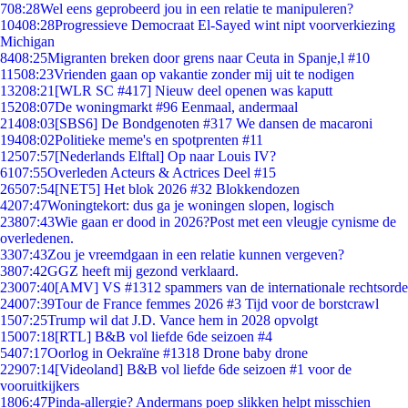
7
08:28
Wel eens geprobeerd jou in een relatie te manipuleren?
104
08:28
Progressieve Democraat El-Sayed wint nipt voorverkiezing
Michigan
84
08:25
Migranten breken door grens naar Ceuta in Spanje,l #10
115
08:23
Vrienden gaan op vakantie zonder mij uit te nodigen
132
08:21
[WLR SC #417] Nieuw deel openen was kaputt
152
08:07
De woningmarkt #96 Eenmaal, andermaal
214
08:03
[SBS6] De Bondgenoten #317 We dansen de macaroni
194
08:02
Politieke meme's en spotprenten #11
125
07:57
[Nederlands Elftal] Op naar Louis IV?
61
07:55
Overleden Acteurs & Actrices Deel #15
265
07:54
[NET5] Het blok 2026 #32 Blokkendozen
42
07:47
Woningtekort: dus ga je woningen slopen, logisch
238
07:43
Wie gaan er dood in 2026?Post met een vleugje cynisme de
overledenen.
33
07:43
Zou je vreemdgaan in een relatie kunnen vergeven?
38
07:42
GGZ heeft mij gezond verklaard.
230
07:40
[AMV] VS #1312 spammers van de internationale rechtsorde
240
07:39
Tour de France femmes 2026 #3 Tijd voor de borstcrawl
15
07:25
Trump wil dat J.D. Vance hem in 2028 opvolgt
150
07:18
[RTL] B&B vol liefde 6de seizoen #4
54
07:17
Oorlog in Oekraïne #1318 Drone baby drone
229
07:14
[Videoland] B&B vol liefde 6de seizoen #1 voor de
vooruitkijkers
18
06:47
Pinda-allergie? Andermans poep slikken helpt misschien