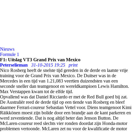
Nieuws
Formule 1
F1: Uitslag VT3 Grand Prix van Mexico
Peterselieman
31-10-2015 19:25
print
Nico Rosberg heeft de snelste tijd gereden in de derde en laatste vrije
training voor de Grand Prix van Mexico. De Duitser was in de
Mercedes in een tijd van 1.21,083 veertien duizendsten van een
seconde sneller dan teamgenoot en wereldkampioen Lewis Hamilton.
Max Verstappen kwam tot de elfde tijd.
Opvallend was dat Daniel Ricciardo er met de Red Bull goed bij zat.
De Australiër reed de derde tijd op een tiende van Rosberg en bleef
daarmee Ferrari-coureur Sebastian Vettel voor. Diens teamgenoot Kimi
Räikkönen moest zijn bolide door een brandje aan de kant parkeren en
werd zeventiende. Dat is nog altijd beter dan Jenson Button. De
McLaren-coureur reed slechts vier ronden doordat zijn Honda-motor
problemen vertoonde. McLaren zet nu voor de kwalificatie de motor