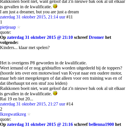
Raikkonen boeit niet, want geloof dat z'n nieuwe bak ook al uit elkaar
is gevallen in de kwalificatie.
I am just a dreamer, but you are just a dream
zaterdag 31 oktober 2015, 21:14 uur
#11
1
pietjeaap
quote:
Op
zaterdag 31 oktober 2015 @ 21:10
schreef
Dromer
het
volgende:
Kinders... klaar met spelen?
Het is overigens P8 geworden in de kwalificatie.
Weet iemand of er nog gridstaffen worden uitgedeeld bij de toppers?
(hoorde iets over een motorwissel van Kvyat naar een oudere motor,
maar heb niet meegekregen of dat alleen voor een training was en of
dat überhaupt tot een straf zou leiden)
Raikkonen boeit niet, want geloof dat z'n nieuwe bak ook al uit elkaar
is gevallen in de kwalificatie.
Rai 19 en but 20...
zaterdag 31 oktober 2015, 21:27 uur
#14
2
Ikzegwatikzeg
quote:
Op
zaterdag 31 oktober 2015 @ 21:16
schreef
bellenna1900
het