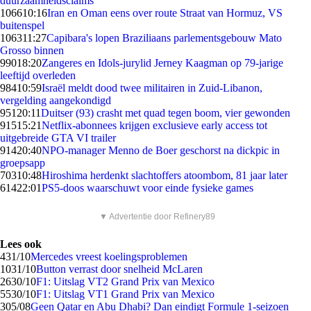
duurzaamheidsclaims
1066
10:16
Iran en Oman eens over route Straat van Hormuz, VS
buitenspel
1063
11:27
Capibara's lopen Braziliaans parlementsgebouw Mato
Grosso binnen
990
18:20
Zangeres en Idols-jurylid Jerney Kaagman op 79-jarige
leeftijd overleden
984
10:59
Israël meldt dood twee militairen in Zuid-Libanon,
vergelding aangekondigd
951
20:11
Duitser (93) crasht met quad tegen boom, vier gewonden
915
15:21
Netflix-abonnees krijgen exclusieve early access tot
uitgebreide GTA VI trailer
914
20:40
NPO-manager Menno de Boer geschorst na dickpic in
groepsapp
703
10:48
Hiroshima herdenkt slachtoffers atoombom, 81 jaar later
614
22:01
PS5-doos waarschuwt voor einde fysieke games
▼ Advertentie door Refinery89
Lees ook
4
31/10
Mercedes vreest koelingsproblemen
10
31/10
Button verrast door snelheid McLaren
26
30/10
F1: Uitslag VT2 Grand Prix van Mexico
55
30/10
F1: Uitslag VT1 Grand Prix van Mexico
3
05/08
Geen Qatar en Abu Dhabi? Dan eindigt Formule 1-seizoen