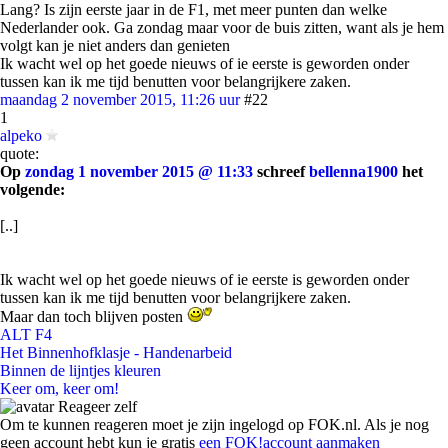
Lang? Is zijn eerste jaar in de F1, met meer punten dan welke
Nederlander ook. Ga zondag maar voor de buis zitten, want als je hem
volgt kan je niet anders dan genieten
Ik wacht wel op het goede nieuws of ie eerste is geworden onder
tussen kan ik me tijd benutten voor belangrijkere zaken.
maandag 2 november 2015, 11:26 uur
#22
1
alpeko
quote:
Op
zondag 1 november 2015 @ 11:33
schreef
bellenna1900
het
volgende:
[..]
Ik wacht wel op het goede nieuws of ie eerste is geworden onder
tussen kan ik me tijd benutten voor belangrijkere zaken.
Maar dan toch blijven posten
ALT F4
Het Binnenhofklasje - Handenarbeid
Binnen de lijntjes kleuren
Keer om, keer om!
Reageer zelf
Om te kunnen reageren moet je zijn ingelogd op FOK.nl. Als je nog
geen account hebt kun je gratis
een FOK!account aanmaken