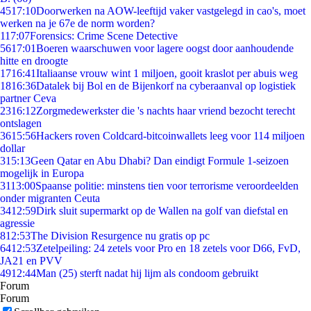
45
17:10
Doorwerken na AOW-leeftijd vaker vastgelegd in cao's, moet
werken na je 67e de norm worden?
1
17:07
Forensics: Crime Scene Detective
56
17:01
Boeren waarschuwen voor lagere oogst door aanhoudende
hitte en droogte
17
16:41
Italiaanse vrouw wint 1 miljoen, gooit kraslot per abuis weg
18
16:36
Datalek bij Bol en de Bijenkorf na cyberaanval op logistiek
partner Ceva
23
16:12
Zorgmedewerkster die 's nachts haar vriend bezocht terecht
ontslagen
36
15:56
Hackers roven Coldcard-bitcoinwallets leeg voor 114 miljoen
dollar
3
15:13
Geen Qatar en Abu Dhabi? Dan eindigt Formule 1-seizoen
mogelijk in Europa
31
13:00
Spaanse politie: minstens tien voor terrorisme veroordeelden
onder migranten Ceuta
34
12:59
Dirk sluit supermarkt op de Wallen na golf van diefstal en
agressie
8
12:53
The Division Resurgence nu gratis op pc
64
12:53
Zetelpeiling: 24 zetels voor Pro en 18 zetels voor D66, FvD,
JA21 en PVV
49
12:44
Man (25) sterft nadat hij lijm als condoom gebruikt
Forum
Forum