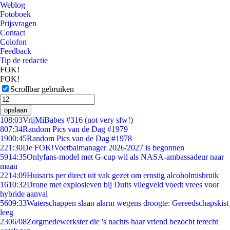
Weblog
Fotoboek
Prijsvragen
Contact
Colofon
Feedback
Tip de redactie
FOK!
FOK!
Scrollbar gebruiken
opslaan
1
08:03
VrijMiBabes #316 (not very sfw!)
8
07:34
Random Pics van de Dag #1979
19
00:45
Random Pics van de Dag #1978
2
21:30
De FOK!Voetbalmanager 2026/2027 is begonnen
59
14:35
Onlyfans-model met G-cup wil als NASA-ambassadeur naar
maan
22
14:09
Huisarts per direct uit vak gezet om ernstig alcoholmisbruik
16
10:32
Drone met explosieven bij Duits vliegveld voedt vrees voor
hybride aanval
56
09:33
Waterschappen slaan alarm wegens droogte: Gereedschapskist
leeg
23
06/08
Zorgmedewerkster die 's nachts haar vriend bezocht terecht