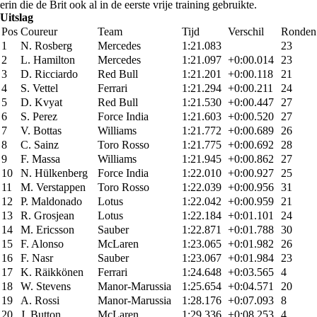
erin die de Brit ook al in de eerste vrije training gebruikte.
Uitslag
Pos
Coureur
Team
Tijd
Verschil
Ronden
1
N. Rosberg
Mercedes
1:21.083
23
2
L. Hamilton
Mercedes
1:21.097
+0:00.014
23
3
D. Ricciardo
Red Bull
1:21.201
+0:00.118
21
4
S. Vettel
Ferrari
1:21.294
+0:00.211
24
5
D. Kvyat
Red Bull
1:21.530
+0:00.447
27
6
S. Perez
Force India
1:21.603
+0:00.520
27
7
V. Bottas
Williams
1:21.772
+0:00.689
26
8
C. Sainz
Toro Rosso
1:21.775
+0:00.692
28
9
F. Massa
Williams
1:21.945
+0:00.862
27
10
N. Hülkenberg
Force India
1:22.010
+0:00.927
25
11
M. Verstappen
Toro Rosso
1:22.039
+0:00.956
31
12
P. Maldonado
Lotus
1:22.042
+0:00.959
21
13
R. Grosjean
Lotus
1:22.184
+0:01.101
24
14
M. Ericsson
Sauber
1:22.871
+0:01.788
30
15
F. Alonso
McLaren
1:23.065
+0:01.982
26
16
F. Nasr
Sauber
1:23.067
+0:01.984
23
17
K. Räikkönen
Ferrari
1:24.648
+0:03.565
4
18
W. Stevens
Manor-Marussia
1:25.654
+0:04.571
20
19
A. Rossi
Manor-Marussia
1:28.176
+0:07.093
8
20
J. Button
McLaren
1:29.336
+0:08.253
4