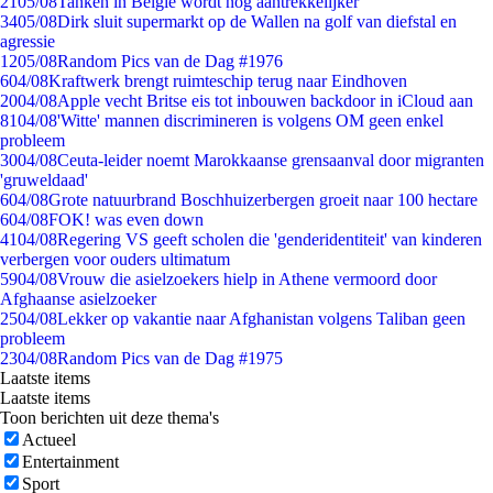
21
05/08
Tanken in België wordt nóg aantrekkelijker
34
05/08
Dirk sluit supermarkt op de Wallen na golf van diefstal en
agressie
12
05/08
Random Pics van de Dag #1976
6
04/08
Kraftwerk brengt ruimteschip terug naar Eindhoven
20
04/08
Apple vecht Britse eis tot inbouwen backdoor in iCloud aan
81
04/08
'Witte' mannen discrimineren is volgens OM geen enkel
probleem
30
04/08
Ceuta-leider noemt Marokkaanse grensaanval door migranten
'gruweldaad'
6
04/08
Grote natuurbrand Boschhuizerbergen groeit naar 100 hectare
6
04/08
FOK! was even down
41
04/08
Regering VS geeft scholen die 'genderidentiteit' van kinderen
verbergen voor ouders ultimatum
59
04/08
Vrouw die asielzoekers hielp in Athene vermoord door
Afghaanse asielzoeker
25
04/08
Lekker op vakantie naar Afghanistan volgens Taliban geen
probleem
23
04/08
Random Pics van de Dag #1975
Laatste items
Laatste items
Toon berichten uit deze thema's
Actueel
Entertainment
Sport