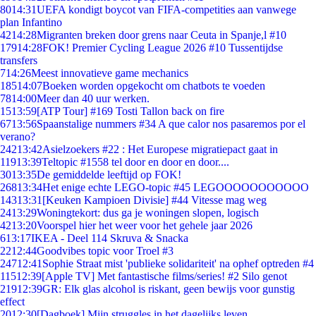
80
14:31
UEFA kondigt boycot van FIFA-competities aan vanwege
plan Infantino
42
14:28
Migranten breken door grens naar Ceuta in Spanje,l #10
179
14:28
FOK! Premier Cycling League 2026 #10 Tussentijdse
transfers
7
14:26
Meest innovatieve game mechanics
185
14:07
Boeken worden opgekocht om chatbots te voeden
78
14:00
Meer dan 40 uur werken.
15
13:59
[ATP Tour] #169 Tosti Tallon back on fire
67
13:56
Spaanstalige nummers #34 A que calor nos pasaremos por el
verano?
242
13:42
Asielzoekers #22 : Het Europese migratiepact gaat in
119
13:39
Teltopic #1558 tel door en door en door....
30
13:35
De gemiddelde leeftijd op FOK!
268
13:34
Het enige echte LEGO-topic #45 LEGOOOOOOOOOOO
143
13:31
[Keuken Kampioen Divisie] #44 Vitesse mag weg
24
13:29
Woningtekort: dus ga je woningen slopen, logisch
42
13:20
Voorspel hier het weer voor het gehele jaar 2026
6
13:17
IKEA - Deel 114 Skruva & Snacka
22
12:44
Goodvibes topic voor Troel #3
247
12:41
Sophie Straat mist 'publieke solidariteit' na ophef optreden #4
115
12:39
[Apple TV] Met fantastische films/series! #2 Silo genot
219
12:39
GR: Elk glas alcohol is riskant, geen bewijs voor gunstig
effect
20
12:30
[Dagboek] Mijn struggles in het dagelijks leven