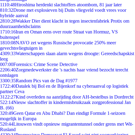
11
10:48
Hiroshima herdenkt slachtoffers atoombom, 81 jaar later
8
10:32
Drone met explosieven bij Duits vliegveld voedt vrees voor
hybride aanval
28
10:28
Wakker Dier dient klacht in tegen insectenfabriek Protix om
duurzaamheidsclaims
17
10:16
Iran en Oman eens over route Straat van Hormuz, VS
buitenspel
18
10:08
NAVO zet wegens Russische provocatie 250% meer
gevechtsvliegtuigen in
43
09:33
Waterschappen slaan alarm wegens droogte: Gereedschapskist
leeg
0
07:00
Forensics: Crime Scene Detective
22
06:40
Zorgmedewerkster die 's nachts haar vriend bezocht terecht
ontslagen
33
00:35
Random Pics van de Dag #1977
17
22:40
Datalek bij Bol en de Bijenkorf na cyberaanval op logistiek
partner Ceva
31
22:27
Kind overleden na aanrijding door AH-bestelbus in Dordrecht
5
22:14
Nieuw slachtoffer in kindermisbruikzaak zorgprofessional Jan
B. (66)
3
20:49
Geen Qatar en Abu Dhabi? Dan eindigt Formule 1-seizoen
mogelijk in Europa
5
20:44
Litouwen vindt opnieuw migrantentunnel onder grens met Wit-
Rusland
43
20:34
Progressieve Democraat El-Sayed wint nipt voorverkiezing