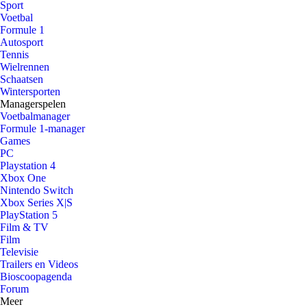
Sport
Voetbal
Formule 1
Autosport
Tennis
Wielrennen
Schaatsen
Wintersporten
Managerspelen
Voetbalmanager
Formule 1-manager
Games
PC
Playstation 4
Xbox One
Nintendo Switch
Xbox Series X|S
PlayStation 5
Film & TV
Film
Televisie
Trailers en Videos
Bioscoopagenda
Forum
Meer