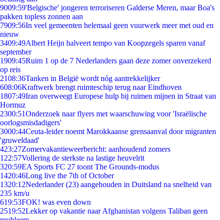
90
09:59
'Belgische' jongeren terroriseren Galderse Meren, maar Boa's
pakken topless zonnen aan
79
09:56
In veel gemeenten helemaal geen vuurwerk meer met oud en
nieuw
34
09:49
Albert Heijn halveert tempo van Koopzegels sparen vanaf
september
19
09:45
Ruim 1 op de 7 Nederlanders gaan deze zomer onverzekerd
op reis
21
08:36
Tanken in België wordt nóg aantrekkelijker
6
08:06
Kraftwerk brengt ruimteschip terug naar Eindhoven
18
07:49
Iran overweegt Europese hulp bij ruimen mijnen in Straat van
Hormuz
23
00:51
Onderzoek naar flyers met waarschuwing voor 'Israëlische
oorlogsmisdadigers'
30
00:44
Ceuta-leider noemt Marokkaanse grensaanval door migranten
'gruweldaad'
4
23:27
Zomervakantieweerbericht: aanhoudend zomers
1
22:57
Vollering de sterkste na lastige heuvelrit
3
20:59
EA Sports FC 27 toont The Grounds-modus
14
20:46
Long live the 7th of October
13
20:12
Nederlander (23) aangehouden in Duitsland na snelheid van
235 km/u
6
19:53
FOK! was even down
25
19:52
Lekker op vakantie naar Afghanistan volgens Taliban geen
probleem