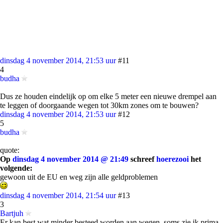
dinsdag 4 november 2014, 21:53 uur
#11
4
budha
Dus ze houden eindelijk op om elke 5 meter een nieuwe drempel aan
te leggen of doorgaande wegen tot 30km zones om te bouwen?
dinsdag 4 november 2014, 21:53 uur
#12
5
budha
quote:
Op
dinsdag 4 november 2014 @ 21:49
schreef
hoerezooi
het
volgende:
gewoon uit de EU en weg zijn alle geldproblemen
dinsdag 4 november 2014, 21:54 uur
#13
3
Bartjuh
Er kan best wat minder besteed worden aan wegen, soms zie ik prima