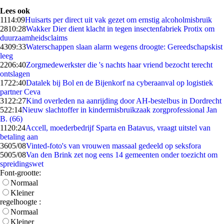
Lees ook
11
14:09
Huisarts per direct uit vak gezet om ernstig alcoholmisbruik
28
10:28
Wakker Dier dient klacht in tegen insectenfabriek Protix om
duurzaamheidsclaims
43
09:33
Waterschappen slaan alarm wegens droogte: Gereedschapskist
leeg
22
06:40
Zorgmedewerkster die 's nachts haar vriend bezocht terecht
ontslagen
17
22:40
Datalek bij Bol en de Bijenkorf na cyberaanval op logistiek
partner Ceva
31
22:27
Kind overleden na aanrijding door AH-bestelbus in Dordrecht
5
22:14
Nieuw slachtoffer in kindermisbruikzaak zorgprofessional Jan
B. (66)
11
20:24
Accell, moederbedrijf Sparta en Batavus, vraagt uitstel van
betaling aan
36
05/08
Vinted-foto's van vrouwen massaal gedeeld op seksfora
50
05/08
Van den Brink zet nog eens 14 gemeenten onder toezicht om
spreidingswet
Font-grootte:
Normaal
Kleiner
regelhoogte :
Normaal
Kleiner