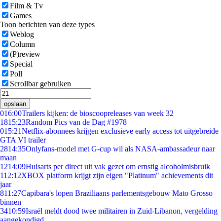
Film & Tv
Games
Toon berichten van deze types
Weblog
Column
(P)review
Special
Poll
Scrollbar gebruiken
opslaan
0
16:00
Trailers kijken: de bioscoopreleases van week 32
18
15:23
Random Pics van de Dag #1978
0
15:21
Netflix-abonnees krijgen exclusieve early access tot uitgebreide
GTA VI trailer
28
14:35
Onlyfans-model met G-cup wil als NASA-ambassadeur naar
maan
12
14:09
Huisarts per direct uit vak gezet om ernstig alcoholmisbruik
1
12:12
XBOX platform krijgt zijn eigen "Platinum" achievements dit
jaar
8
11:27
Capibara's lopen Braziliaans parlementsgebouw Mato Grosso
binnen
34
10:59
Israël meldt dood twee militairen in Zuid-Libanon, vergelding
aangekondigd