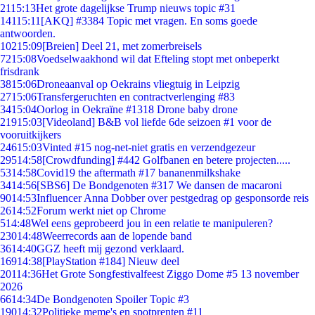
21
15:13
Het grote dagelijkse Trump nieuws topic #31
141
15:11
[AKQ] #3384 Topic met vragen. En soms goede
antwoorden.
102
15:09
[Breien] Deel 21, met zomerbreisels
72
15:08
Voedselwaakhond wil dat Efteling stopt met onbeperkt
frisdrank
38
15:06
Droneaanval op Oekrains vliegtuig in Leipzig
27
15:06
Transfergeruchten en contractverlenging #83
34
15:04
Oorlog in Oekraïne #1318 Drone baby drone
219
15:03
[Videoland] B&B vol liefde 6de seizoen #1 voor de
vooruitkijkers
246
15:03
Vinted #15 nog-net-niet gratis en verzendgezeur
295
14:58
[Crowdfunding] #442 Golfbanen en betere projecten.....
53
14:58
Covid19 the aftermath #17 bananenmilkshake
34
14:56
[SBS6] De Bondgenoten #317 We dansen de macaroni
90
14:53
Influencer Anna Dobber over pestgedrag op gesponsorde reis
26
14:52
Forum werkt niet op Chrome
5
14:48
Wel eens geprobeerd jou in een relatie te manipuleren?
230
14:48
Weerrecords aan de lopende band
36
14:40
GGZ heeft mij gezond verklaard.
169
14:38
[PlayStation #184] Nieuw deel
201
14:36
Het Grote Songfestivalfeest Ziggo Dome #5 13 november
2026
66
14:34
De Bondgenoten Spoiler Topic #3
190
14:32
Politieke meme's en spotprenten #11