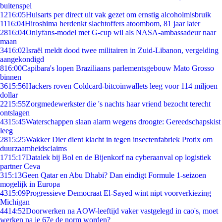
buitenspel
12
16:05
Huisarts per direct uit vak gezet om ernstig alcoholmisbruik
11
16:04
Hiroshima herdenkt slachtoffers atoombom, 81 jaar later
28
16:04
Onlyfans-model met G-cup wil als NASA-ambassadeur naar
maan
34
16:02
Israël meldt dood twee militairen in Zuid-Libanon, vergelding
aangekondigd
8
16:00
Capibara's lopen Braziliaans parlementsgebouw Mato Grosso
binnen
36
15:56
Hackers roven Coldcard-bitcoinwallets leeg voor 114 miljoen
dollar
22
15:55
Zorgmedewerkster die 's nachts haar vriend bezocht terecht
ontslagen
43
15:45
Waterschappen slaan alarm wegens droogte: Gereedschapskist
leeg
28
15:25
Wakker Dier dient klacht in tegen insectenfabriek Protix om
duurzaamheidsclaims
17
15:17
Datalek bij Bol en de Bijenkorf na cyberaanval op logistiek
partner Ceva
3
15:13
Geen Qatar en Abu Dhabi? Dan eindigt Formule 1-seizoen
mogelijk in Europa
43
15:09
Progressieve Democraat El-Sayed wint nipt voorverkiezing
Michigan
44
14:52
Doorwerken na AOW-leeftijd vaker vastgelegd in cao's, moet
werken na je 67e de norm worden?