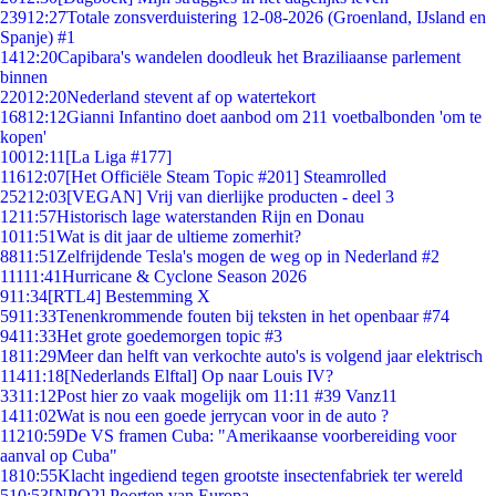
239
12:27
Totale zonsverduistering 12-08-2026 (Groenland, IJsland en
Spanje) #1
14
12:20
Capibara's wandelen doodleuk het Braziliaanse parlement
binnen
220
12:20
Nederland stevent af op watertekort
168
12:12
Gianni Infantino doet aanbod om 211 voetbalbonden 'om te
kopen'
100
12:11
[La Liga #177]
116
12:07
[Het Officiële Steam Topic #201] Steamrolled
252
12:03
[VEGAN] Vrij van dierlijke producten - deel 3
12
11:57
Historisch lage waterstanden Rijn en Donau
10
11:51
Wat is dit jaar de ultieme zomerhit?
88
11:51
Zelfrijdende Tesla's mogen de weg op in Nederland #2
111
11:41
Hurricane & Cyclone Season 2026
9
11:34
[RTL4] Bestemming X
59
11:33
Tenenkrommende fouten bij teksten in het openbaar #74
94
11:33
Het grote goedemorgen topic #3
18
11:29
Meer dan helft van verkochte auto's is volgend jaar elektrisch
114
11:18
[Nederlands Elftal] Op naar Louis IV?
33
11:12
Post hier zo vaak mogelijk om 11:11 #39 Vanz11
14
11:02
Wat is nou een goede jerrycan voor in de auto ?
112
10:59
De VS framen Cuba: "Amerikaanse voorbereiding voor
aanval op Cuba"
18
10:55
Klacht ingediend tegen grootste insectenfabriek ter wereld
5
10:53
[NPO2] Poorten van Europa