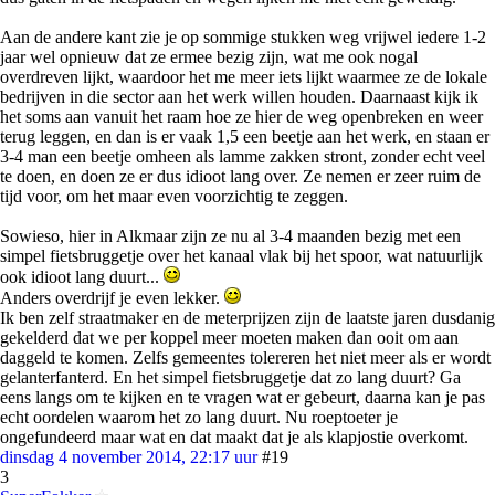
Aan de andere kant zie je op sommige stukken weg vrijwel iedere 1-2
jaar wel opnieuw dat ze ermee bezig zijn, wat me ook nogal
overdreven lijkt, waardoor het me meer iets lijkt waarmee ze de lokale
bedrijven in die sector aan het werk willen houden. Daarnaast kijk ik
het soms aan vanuit het raam hoe ze hier de weg openbreken en weer
terug leggen, en dan is er vaak 1,5 een beetje aan het werk, en staan er
3-4 man een beetje omheen als lamme zakken stront, zonder echt veel
te doen, en doen ze er dus idioot lang over. Ze nemen er zeer ruim de
tijd voor, om het maar even voorzichtig te zeggen.
Sowieso, hier in Alkmaar zijn ze nu al 3-4 maanden bezig met een
simpel fietsbruggetje over het kanaal vlak bij het spoor, wat natuurlijk
ook idioot lang duurt...
Anders overdrijf je even lekker.
Ik ben zelf straatmaker en de meterprijzen zijn de laatste jaren dusdanig
gekelderd dat we per koppel meer moeten maken dan ooit om aan
daggeld te komen. Zelfs gemeentes tolereren het niet meer als er wordt
gelanterfanterd. En het simpel fietsbruggetje dat zo lang duurt? Ga
eens langs om te kijken en te vragen wat er gebeurt, daarna kan je pas
echt oordelen waarom het zo lang duurt. Nu roeptoeter je
ongefundeerd maar wat en dat maakt dat je als klapjostie overkomt.
dinsdag 4 november 2014, 22:17 uur
#19
3