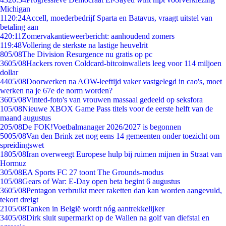
Michigan
11
20:24
Accell, moederbedrijf Sparta en Batavus, vraagt uitstel van
betaling aan
4
20:11
Zomervakantieweerbericht: aanhoudend zomers
1
19:48
Vollering de sterkste na lastige heuvelrit
8
05/08
The Division Resurgence nu gratis op pc
36
05/08
Hackers roven Coldcard-bitcoinwallets leeg voor 114 miljoen
dollar
44
05/08
Doorwerken na AOW-leeftijd vaker vastgelegd in cao's, moet
werken na je 67e de norm worden?
36
05/08
Vinted-foto's van vrouwen massaal gedeeld op seksfora
1
05/08
Nieuwe XBOX Game Pass titels voor de eerste helft van de
maand augustus
2
05/08
De FOK!Voetbalmanager 2026/2027 is begonnen
50
05/08
Van den Brink zet nog eens 14 gemeenten onder toezicht om
spreidingswet
18
05/08
Iran overweegt Europese hulp bij ruimen mijnen in Straat van
Hormuz
3
05/08
EA Sports FC 27 toont The Grounds-modus
1
05/08
Gears of War: E-Day open beta begint 6 augustus
36
05/08
Pentagon verbruikt meer raketten dan kan worden aangevuld,
tekort dreigt
21
05/08
Tanken in België wordt nóg aantrekkelijker
34
05/08
Dirk sluit supermarkt op de Wallen na golf van diefstal en