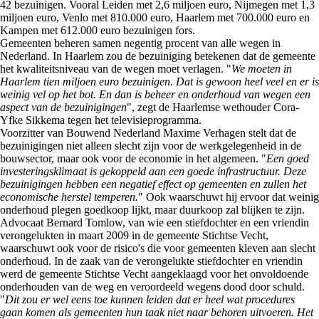
42 bezuinigen. Vooral Leiden met 2,6 miljoen euro, Nijmegen met 1,3
miljoen euro, Venlo met 810.000 euro, Haarlem met 700.000 euro en
Kampen met 612.000 euro bezuinigen fors.
Gemeenten beheren samen negentig procent van alle wegen in
Nederland. In Haarlem zou de bezuiniging betekenen dat de gemeente
het kwaliteitsniveau van de wegen moet verlagen. "
We moeten in
Haarlem tien miljoen euro bezuinigen. Dat is gewoon heel veel en er is
weinig vel op het bot. En dan is beheer en onderhoud van wegen een
aspect van de bezuinigingen
", zegt de Haarlemse wethouder Cora-
Yfke Sikkema tegen het televisieprogramma.
Voorzitter van Bouwend Nederland Maxime Verhagen stelt dat de
bezuinigingen niet alleen slecht zijn voor de werkgelegenheid in de
bouwsector, maar ook voor de economie in het algemeen. "
Een goed
investeringsklimaat is gekoppeld aan een goede infrastructuur. Deze
bezuinigingen hebben een negatief effect op gemeenten en zullen het
economische herstel temperen.
" Ook waarschuwt hij ervoor dat weinig
onderhoud plegen goedkoop lijkt, maar duurkoop zal blijken te zijn.
Advocaat Bernard Tomlow, van wie een stiefdochter en een vriendin
verongelukten in maart 2009 in de gemeente Stichtse Vecht,
waarschuwt ook voor de risico's die voor gemeenten kleven aan slecht
onderhoud. In de zaak van de verongelukte stiefdochter en vriendin
werd de gemeente Stichtse Vecht aangeklaagd voor het onvoldoende
onderhouden van de weg en veroordeeld wegens dood door schuld.
"
Dit zou er wel eens toe kunnen leiden dat er heel wat procedures
gaan komen als gemeenten hun taak niet naar behoren uitvoeren. Het