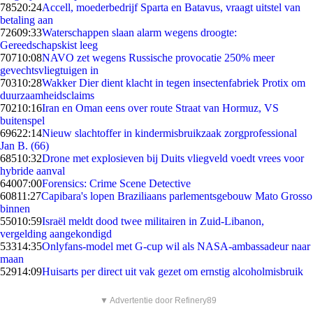
785
20:24
Accell, moederbedrijf Sparta en Batavus, vraagt uitstel van
betaling aan
726
09:33
Waterschappen slaan alarm wegens droogte:
Gereedschapskist leeg
707
10:08
NAVO zet wegens Russische provocatie 250% meer
gevechtsvliegtuigen in
703
10:28
Wakker Dier dient klacht in tegen insectenfabriek Protix om
duurzaamheidsclaims
702
10:16
Iran en Oman eens over route Straat van Hormuz, VS
buitenspel
696
22:14
Nieuw slachtoffer in kindermisbruikzaak zorgprofessional
Jan B. (66)
685
10:32
Drone met explosieven bij Duits vliegveld voedt vrees voor
hybride aanval
640
07:00
Forensics: Crime Scene Detective
608
11:27
Capibara's lopen Braziliaans parlementsgebouw Mato Grosso
binnen
550
10:59
Israël meldt dood twee militairen in Zuid-Libanon,
vergelding aangekondigd
533
14:35
Onlyfans-model met G-cup wil als NASA-ambassadeur naar
maan
529
14:09
Huisarts per direct uit vak gezet om ernstig alcoholmisbruik
▼ Advertentie door Refinery89