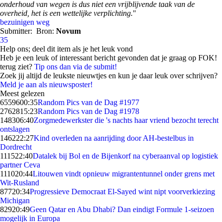
onderhoud van wegen is dus niet een vrijblijvende taak van de
overheid, het is een wettelijke verplichting.
"
bezuinigen
weg
Submitter:
Bron:
Novum
35
Help ons; deel dit item als je het leuk vond
Heb je een leuk of interessant bericht gevonden dat je graag op FOK!
terug ziet?
Tip ons dan via de submit!
Zoek jij altijd de leukste nieuwtjes en kun je daar leuk over schrijven?
Meld je aan als nieuwsposter!
Meest gelezen
65596
00:35
Random Pics van de Dag #1977
27628
15:23
Random Pics van de Dag #1978
1483
06:40
Zorgmedewerkster die 's nachts haar vriend bezocht terecht
ontslagen
1462
22:27
Kind overleden na aanrijding door AH-bestelbus in
Dordrecht
1115
22:40
Datalek bij Bol en de Bijenkorf na cyberaanval op logistiek
partner Ceva
1110
20:44
Litouwen vindt opnieuw migrantentunnel onder grens met
Wit-Rusland
877
20:34
Progressieve Democraat El-Sayed wint nipt voorverkiezing
Michigan
829
20:49
Geen Qatar en Abu Dhabi? Dan eindigt Formule 1-seizoen
mogelijk in Europa