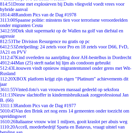
8
14:51
Drone met explosieven bij Duits vliegveld voedt vrees voor
hybride aanval
18
14:48
Random Pics van de Dag #1978
31
13:00
Spaanse politie: minstens tien voor terrorisme veroordeelden
onder migranten Ceuta
34
12:59
Dirk sluit supermarkt op de Wallen na golf van diefstal en
agressie
8
12:53
The Division Resurgence nu gratis op pc
64
12:53
Zetelpeiling: 24 zetels voor Pro en 18 zetels voor D66, FvD,
JA21 en PVV
31
12:47
Kind overleden na aanrijding door AH-bestelbus in Dordrecht
49
12:44
Man (25) sterft nadat hij lijm als condoom gebruikt
5
12:43
Litouwen vindt opnieuw migrantentunnel onder grens met Wit-
Rusland
1
12:20
XBOX platform krijgt zijn eigen "Platinum" achievements dit
jaar
36
11:55
Vinted-foto's van vrouwen massaal gedeeld op seksfora
5
11:13
Nieuw slachtoffer in kindermisbruikzaak zorgprofessional Jan
B. (66)
33
11:13
Random Pics van de Dag #1977
50
10:45
Van den Brink zet nog eens 14 gemeenten onder toezicht om
spreidingswet
16
10:26
Italiaanse vrouw wint 1 miljoen, gooit kraslot per abuis weg
11
10:20
Accell, moederbedrijf Sparta en Batavus, vraagt uitstel van
betaling aan