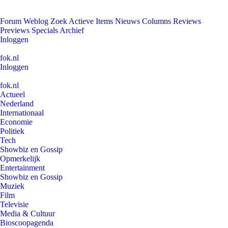
Forum
Weblog
Zoek
Actieve Items
Nieuws
Columns
Reviews
Previews
Specials
Archief
Inloggen
fok.nl
Inloggen
fok.nl
Actueel
Nederland
Internationaal
Economie
Politiek
Tech
Showbiz en Gossip
Opmerkelijk
Entertainment
Showbiz en Gossip
Muziek
Film
Televisie
Media & Cultuur
Bioscoopagenda