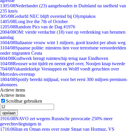
agressie
13
05/08
Nederlander (23) aangehouden in Duitsland na snelheid van
235 km/u
3
05/08
Gedurfd NEC blijft overeind bij Olympiakos
14
05/08
Long live the 7th of October
12
05/08
Random Pics van de Dag #1976
20
04/08
OM: vierde verdachte (18) vast op verdenking van beramen
aanslag
16
04/08
Italiaanse vrouw wint 1 miljoen, gooit kraslot per abuis weg
31
04/08
Spaanse politie: minstens tien voor terrorisme veroordeelden
onder migranten Ceuta
6
04/08
Kraftwerk brengt ruimteschip terug naar Eindhoven
1
04/08
Reusser wint tijdrit en neemt geel over, Nooijen knap tweede
7
04/08
Vakantiekiekje Verstappen en Wolff voedt geruchten over
Mercedes-overstap
18
04/08
Spotify bereikt mijlpaal, voor het eerst 300 miljoen premium-
abonnees
Actieve items
Actieve items
Scrollbar gebruiken
opslaan
19
16:08
NAVO zet wegens Russische provocatie 250% meer
gevechtsvliegtuigen in
17
16:06
Iran en Oman eens over route Straat van Hormuz, VS