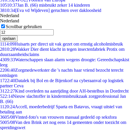
105
10:37
Jan B. (66) misbruikt zeker 14 kinderen
38
10:34
[Eva vd Wijdeven] geruchten over dakloosheid
Nederland
Nederland
Scrollbar gebruiken
opslaan
11
14:09
Huisarts per direct uit vak gezet om ernstig alcoholmisbruik
28
10:28
Wakker Dier dient klacht in tegen insectenfabriek Protix om
duurzaamheidsclaims
43
09:33
Waterschappen slaan alarm wegens droogte: Gereedschapskist
leeg
22
06:40
Zorgmedewerkster die 's nachts haar vriend bezocht terecht
ontslagen
17
22:40
Datalek bij Bol en de Bijenkorf na cyberaanval op logistiek
partner Ceva
31
22:27
Kind overleden na aanrijding door AH-bestelbus in Dordrecht
5
22:14
Nieuw slachtoffer in kindermisbruikzaak zorgprofessional Jan
B. (66)
11
20:24
Accell, moederbedrijf Sparta en Batavus, vraagt uitstel van
betaling aan
36
05/08
Vinted-foto's van vrouwen massaal gedeeld op seksfora
50
05/08
Van den Brink zet nog eens 14 gemeenten onder toezicht om
spreidingswet