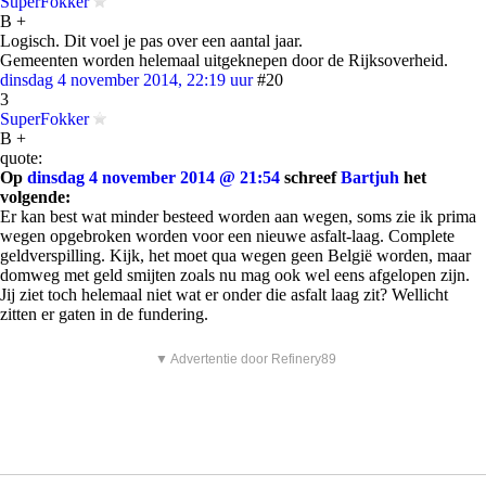
SuperFokker
B +
Logisch. Dit voel je pas over een aantal jaar.
Gemeenten worden helemaal uitgeknepen door de Rijksoverheid.
dinsdag 4 november 2014, 22:19 uur
#20
3
SuperFokker
B +
quote:
Op
dinsdag 4 november 2014 @ 21:54
schreef
Bartjuh
het
volgende:
Er kan best wat minder besteed worden aan wegen, soms zie ik prima
wegen opgebroken worden voor een nieuwe asfalt-laag. Complete
geldverspilling. Kijk, het moet qua wegen geen België worden, maar
domweg met geld smijten zoals nu mag ook wel eens afgelopen zijn.
Jij ziet toch helemaal niet wat er onder die asfalt laag zit? Wellicht
zitten er gaten in de fundering.
▼ Advertentie door Refinery89