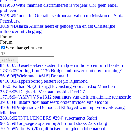
81
19:50
'Witte' mannen discrimineren is volgens OM geen enkel
probleem
26
19:49
Doden bij Oekraïense droneaanvallen op Moskou en Sint-
Petersburg
30
19:44
Alaska Airlines heeft er genoeg van en zet Christelijke
influencer uit vliegtuig
Forum
Forum
Scrollbar gebruiken
opslaan
84
16:07
30 asielzoekers kosten 1 miljoen in hotel centrum Haarlem
173
16:07
Oorlog Iran #136 Bridge and powerplant day incoming?
56
16:06
[Wielrennen #616] Brennan!
84
16:06
Kappersoorlog teistert Regio Rijnmond
1
16:05
Farhad N. (25) krijgt levenslang voor aanslag Munchen
253
16:05
[Dagboek] Veel aan hoofd - Deel 27
177
16:04
[AMV] VS #1312 spammers van de internationale rechtsorde
39
16:04
Huisarts doet haar werk onder invloed van alcohol
49
16:03
Progressieve Democraat El-Sayed wint nipt voorverkiezing
Michigan
263
16:02
[INFLUENCERS #294] supermarkt Safari
90
15:59
Koopzegels sparen bij AH duurt straks 2x zo lang
70
15:58
Nabil B. (20) rijdt fietser aan tijdens dollemansrit