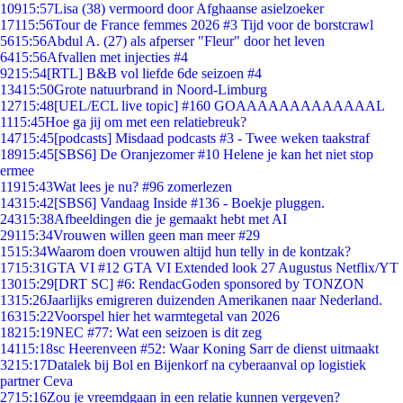
109
15:57
Lisa (38) vermoord door Afghaanse asielzoeker
171
15:56
Tour de France femmes 2026 #3 Tijd voor de borstcrawl
56
15:56
Abdul A. (27) als afperser "Fleur" door het leven
64
15:56
Afvallen met injecties #4
92
15:54
[RTL] B&B vol liefde 6de seizoen #4
134
15:50
Grote natuurbrand in Noord-Limburg
127
15:48
[UEL/ECL live topic] #160 GOAAAAAAAAAAAAAL
11
15:45
Hoe ga jij om met een relatiebreuk?
147
15:45
[podcasts] Misdaad podcasts #3 - Twee weken taakstraf
189
15:45
[SBS6] De Oranjezomer #10 Helene je kan het niet stop
ermee
119
15:43
Wat lees je nu? #96 zomerlezen
143
15:42
[SBS6] Vandaag Inside #136 - Boekje pluggen.
243
15:38
Afbeeldingen die je gemaakt hebt met AI
291
15:34
Vrouwen willen geen man meer #29
15
15:34
Waarom doen vrouwen altijd hun telly in de kontzak?
17
15:31
GTA VI #12 GTA VI Extended look 27 Augustus Netflix/YT
130
15:29
[DRT SC] #6: RendacGoden sponsored by TONZON
13
15:26
Jaarlijks emigreren duizenden Amerikanen naar Nederland.
163
15:22
Voorspel hier het warmtegetal van 2026
182
15:19
NEC #77: Wat een seizoen is dit zeg
141
15:18
sc Heerenveen #52: Waar Koning Sarr de dienst uitmaakt
32
15:17
Datalek bij Bol en Bijenkorf na cyberaanval op logistiek
partner Ceva
27
15:16
Zou je vreemdgaan in een relatie kunnen vergeven?