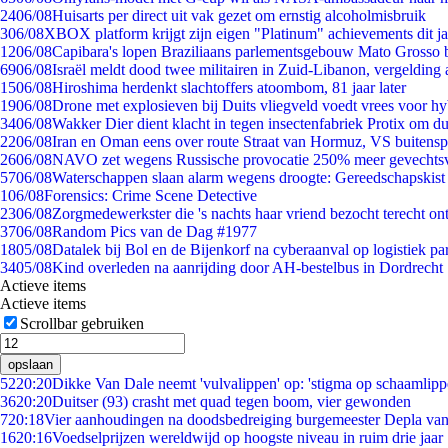
24
06/08
Huisarts per direct uit vak gezet om ernstig alcoholmisbruik
3
06/08
XBOX platform krijgt zijn eigen "Platinum" achievements dit ja
12
06/08
Capibara's lopen Braziliaans parlementsgebouw Mato Grosso 
69
06/08
Israël meldt dood twee militairen in Zuid-Libanon, vergeldin
15
06/08
Hiroshima herdenkt slachtoffers atoombom, 81 jaar later
19
06/08
Drone met explosieven bij Duits vliegveld voedt vrees voor hy
34
06/08
Wakker Dier dient klacht in tegen insectenfabriek Protix om 
22
06/08
Iran en Oman eens over route Straat van Hormuz, VS buitensp
26
06/08
NAVO zet wegens Russische provocatie 250% meer gevechtsvl
57
06/08
Waterschappen slaan alarm wegens droogte: Gereedschapskist
1
06/08
Forensics: Crime Scene Detective
23
06/08
Zorgmedewerkster die 's nachts haar vriend bezocht terecht on
37
06/08
Random Pics van de Dag #1977
18
05/08
Datalek bij Bol en de Bijenkorf na cyberaanval op logistiek pa
34
05/08
Kind overleden na aanrijding door AH-bestelbus in Dordrecht
Actieve items
Actieve items
Scrollbar gebruiken
opslaan
52
20:20
Dikke Van Dale neemt 'vulvalippen' op: 'stigma op schaamlip
36
20:20
Duitser (93) crasht met quad tegen boom, vier gewonden
7
20:18
Vier aanhoudingen na doodsbedreiging burgemeester Depla va
16
20:16
Voedselprijzen wereldwijd op hoogste niveau in ruim drie jaar