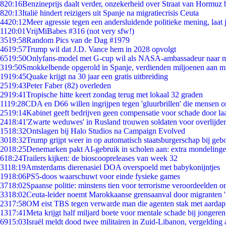
8
20:16
Benzineprijs daalt verder, onzekerheid over Straat van Hormuz bl
8
20:13
Italië hindert reizigers uit Spanje na migratiecrisis Ceuta
44
20:12
Meer agressie tegen een andersluidende politieke mening, laat j
11
20:01
VrijMiBabes #316 (not very sfw!)
35
19:58
Random Pics van de Dag #1979
46
19:57
Trump wil dat J.D. Vance hem in 2028 opvolgt
65
19:50
Onlyfans-model met G-cup wil als NASA-ambassadeur naar 
3
19:50
Smokkelbende opgerold in Spanje, verdienden miljoenen aan m
19
19:45
Quake krijgt na 30 jaar een gratis uitbreiding
25
19:43
Peter Faber (82) overleden
29
19:41
Tropische hitte keert zondag terug met lokaal 32 graden
11
19:28
CDA en D66 willen ingrijpen tegen 'gluurbrillen' die mensen 
25
19:14
Kabinet geeft bedrijven geen compensatie voor schade door la
24
18:41
'Zwarte weduwes' in Rusland trouwen soldaten voor overlijden
15
18:32
Ontslagen bij Halo Studios na Campaign Evolved
30
18:32
Trump grijpt weer in op automatisch staatsburgerschap bij geb
20
18:25
Denemarken pakt AI-gebruik in scholen aan: extra mondeling
6
18:24
Trailers kijken: de bioscoopreleases van week 32
31
18:19
Amsterdams dierenasiel DOA overspoeld met babykonijntjes
19
18:06
PS5-doos waarschuwt voor einde fysieke games
37
18:02
Spaanse politie: minstens tien voor terrorisme veroordeelden 
33
18:02
Ceuta-leider noemt Marokkaanse grensaanval door migranten 
23
17:58
OM eist TBS tegen verwarde man die agenten stak met aardap
13
17:41
Meta krijgt half miljard boete voor mentale schade bij jongeren
69
15:03
Israël meldt dood twee militairen in Zuid-Libanon, vergeldin