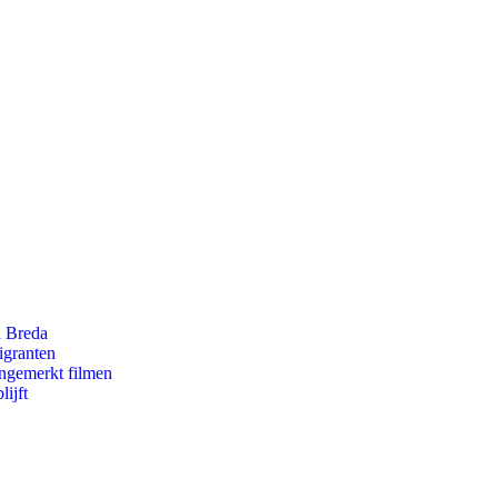
n Breda
igranten
ongemerkt filmen
ijft