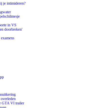
ij je intimideren?
agwater
pelschilmesje
oorte in VS
pen doorbreken'
e examens
app
suitkering
d overleden
e GTA VI trailer
maan