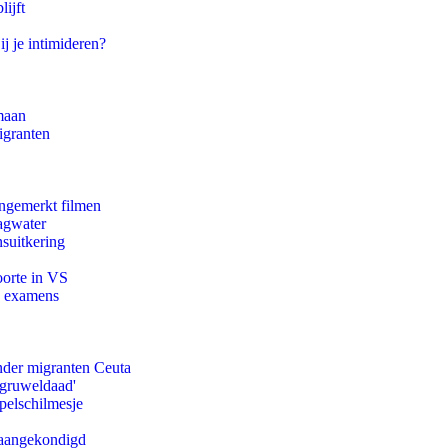
ijft
ij je intimideren?
maan
igranten
ongemerkt filmen
agwater
suitkering
oorte in VS
e examens
onder migranten Ceuta
'gruweldaad'
pelschilmesje
g aangekondigd