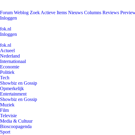
Forum
Weblog
Zoek
Actieve Items
Nieuws
Columns
Reviews
Previe
Inloggen
fok.nl
Inloggen
fok.nl
Actueel
Nederland
Internationaal
Economie
Politiek
Tech
Showbiz en Gossip
Opmerkelijk
Entertainment
Showbiz en Gossip
Muziek
Film
Televisie
Media & Cultuur
Bioscoopagenda
Sport