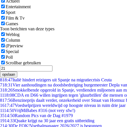
Actueel
Entertainment
Sport
Film & Tv
Games
Toon berichten van deze types
Weblog
Column
(P)review
Special
Poll
Scrollbar gebruiken
opslaan
8
18:47
Italië hindert reizigers uit Spanje na migratiecrisis Ceuta
7
18:31
Vier aanhoudingen na doodsbedreiging burgemeester Depla va
3
18:26
Smokkelbende opgerold in Spanje, verdienden miljoenen aan m
11
18:08
CDA en D66 willen ingrijpen tegen 'gluurbrillen' die mensen 
8
17:56
Benzineprijs daalt verder, onzekerheid over Straat van Hormuz bl
16
17:47
Voedselprijzen wereldwijd op hoogste niveau in ruim drie jaar
11
14:50
VrijMiBabes #316 (not very sfw!)
35
14:50
Random Pics van de Dag #1979
19
14:33
Quake krijgt na 30 jaar een gratis uitbreiding
2
14:30
De FOK!Voetbalmanager 2026/2027 is begonnen