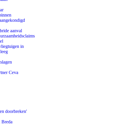
ar
binnen
g aangekondigd
bride aanval
duurzaamheidsclaims
el
iegtuigen in
 leeg
tslagen
rtner Ceva
pen doorbreken'
n Breda