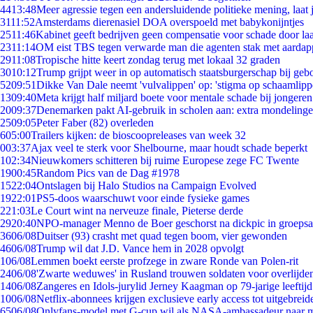
44
13:48
Meer agressie tegen een andersluidende politieke mening, laat j
31
11:52
Amsterdams dierenasiel DOA overspoeld met babykonijntjes
25
11:46
Kabinet geeft bedrijven geen compensatie voor schade door la
23
11:14
OM eist TBS tegen verwarde man die agenten stak met aardap
29
11:08
Tropische hitte keert zondag terug met lokaal 32 graden
30
10:12
Trump grijpt weer in op automatisch staatsburgerschap bij geb
52
09:51
Dikke Van Dale neemt 'vulvalippen' op: 'stigma op schaamlip
13
09:40
Meta krijgt half miljard boete voor mentale schade bij jongeren
20
09:37
Denemarken pakt AI-gebruik in scholen aan: extra mondeling
25
09:05
Peter Faber (82) overleden
6
05:00
Trailers kijken: de bioscoopreleases van week 32
0
03:37
Ajax veel te sterk voor Shelbourne, maar houdt schade beperkt
1
02:34
Nieuwkomers schitteren bij ruime Europese zege FC Twente
19
00:45
Random Pics van de Dag #1978
15
22:04
Ontslagen bij Halo Studios na Campaign Evolved
19
22:01
PS5-doos waarschuwt voor einde fysieke games
2
21:03
Le Court wint na nerveuze finale, Pieterse derde
29
20:40
NPO-manager Menno de Boer geschorst na dickpic in groeps
36
06/08
Duitser (93) crasht met quad tegen boom, vier gewonden
46
06/08
Trump wil dat J.D. Vance hem in 2028 opvolgt
1
06/08
Lemmen boekt eerste profzege in zware Ronde van Polen-rit
24
06/08
'Zwarte weduwes' in Rusland trouwen soldaten voor overlijden
14
06/08
Zangeres en Idols-jurylid Jerney Kaagman op 79-jarige leeftij
10
06/08
Netflix-abonnees krijgen exclusieve early access tot uitgebreid
65
06/08
Onlyfans-model met G-cup wil als NASA-ambassadeur naar 