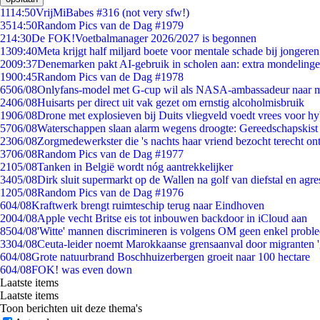
11
14:50
VrijMiBabes #316 (not very sfw!)
35
14:50
Random Pics van de Dag #1979
2
14:30
De FOK!Voetbalmanager 2026/2027 is begonnen
13
09:40
Meta krijgt half miljard boete voor mentale schade bij jongeren
20
09:37
Denemarken pakt AI-gebruik in scholen aan: extra mondeling
19
00:45
Random Pics van de Dag #1978
65
06/08
Onlyfans-model met G-cup wil als NASA-ambassadeur naar 
24
06/08
Huisarts per direct uit vak gezet om ernstig alcoholmisbruik
19
06/08
Drone met explosieven bij Duits vliegveld voedt vrees voor hy
57
06/08
Waterschappen slaan alarm wegens droogte: Gereedschapskist
23
06/08
Zorgmedewerkster die 's nachts haar vriend bezocht terecht on
37
06/08
Random Pics van de Dag #1977
21
05/08
Tanken in België wordt nóg aantrekkelijker
34
05/08
Dirk sluit supermarkt op de Wallen na golf van diefstal en agre
12
05/08
Random Pics van de Dag #1976
6
04/08
Kraftwerk brengt ruimteschip terug naar Eindhoven
20
04/08
Apple vecht Britse eis tot inbouwen backdoor in iCloud aan
85
04/08
'Witte' mannen discrimineren is volgens OM geen enkel probl
33
04/08
Ceuta-leider noemt Marokkaanse grensaanval door migranten 
6
04/08
Grote natuurbrand Boschhuizerbergen groeit naar 100 hectare
6
04/08
FOK! was even down
Laatste items
Laatste items
Toon berichten uit deze thema's