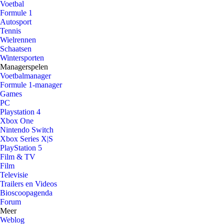
Voetbal
Formule 1
Autosport
Tennis
Wielrennen
Schaatsen
Wintersporten
Managerspelen
Voetbalmanager
Formule 1-manager
Games
PC
Playstation 4
Xbox One
Nintendo Switch
Xbox Series X|S
PlayStation 5
Film & TV
Film
Televisie
Trailers en Videos
Bioscoopagenda
Forum
Meer
Weblog