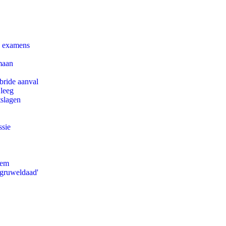
e examens
maan
bride aanval
 leeg
tslagen
ssie
eem
'gruweldaad'