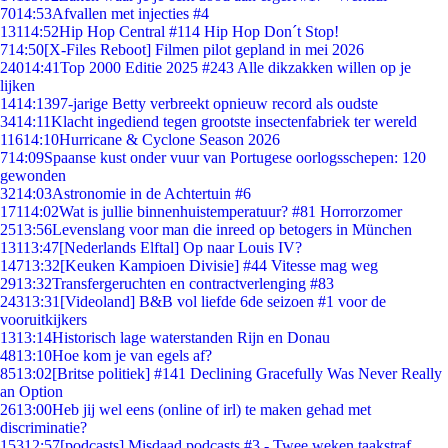
70
14:53
Afvallen met injecties #4
131
14:52
Hip Hop Central #114 Hip Hop Don´t Stop!
7
14:50
[X-Files Reboot] Filmen pilot gepland in mei 2026
240
14:41
Top 2000 Editie 2025 #243 Alle dikzakken willen op je
lijken
14
14:13
97-jarige Betty verbreekt opnieuw record als oudste
34
14:11
Klacht ingediend tegen grootste insectenfabriek ter wereld
116
14:10
Hurricane & Cyclone Season 2026
7
14:09
Spaanse kust onder vuur van Portugese oorlogsschepen: 120
gewonden
32
14:03
Astronomie in de Achtertuin #6
171
14:02
Wat is jullie binnenhuistemperatuur? #81 Horrorzomer
25
13:56
Levenslang voor man die inreed op betogers in München
131
13:47
[Nederlands Elftal] Op naar Louis IV?
147
13:32
[Keuken Kampioen Divisie] #44 Vitesse mag weg
29
13:32
Transfergeruchten en contractverlenging #83
243
13:31
[Videoland] B&B vol liefde 6de seizoen #1 voor de
vooruitkijkers
13
13:14
Historisch lage waterstanden Rijn en Donau
48
13:10
Hoe kom je van egels af?
85
13:02
[Britse politiek] #141 Declining Gracefully Was Never Really
an Option
26
13:00
Heb jij wel eens (online of irl) te maken gehad met
discriminatie?
153
12:57
[podcasts] Misdaad podcasts #3 - Twee weken taakstraf