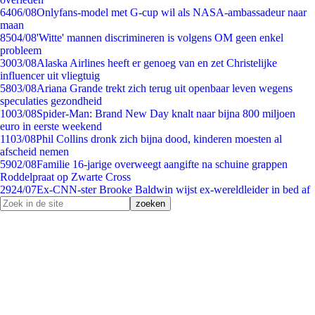
64
06/08
Onlyfans-model met G-cup wil als NASA-ambassadeur naar
maan
85
04/08
'Witte' mannen discrimineren is volgens OM geen enkel
probleem
30
03/08
Alaska Airlines heeft er genoeg van en zet Christelijke
influencer uit vliegtuig
58
03/08
Ariana Grande trekt zich terug uit openbaar leven wegens
speculaties gezondheid
10
03/08
Spider-Man: Brand New Day knalt naar bijna 800 miljoen
euro in eerste weekend
11
03/08
Phil Collins dronk zich bijna dood, kinderen moesten al
afscheid nemen
59
02/08
Familie 16-jarige overweegt aangifte na schuine grappen
Roddelpraat op Zwarte Cross
29
24/07
Ex-CNN-ster Brooke Baldwin wijst ex-wereldleider in bed af