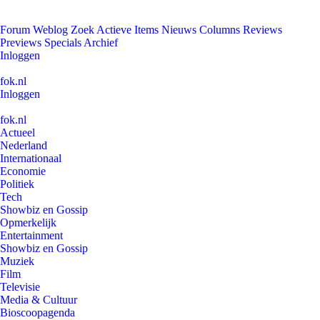
Forum
Weblog
Zoek
Actieve Items
Nieuws
Columns
Reviews
Previews
Specials
Archief
Inloggen
fok.nl
Inloggen
fok.nl
Actueel
Nederland
Internationaal
Economie
Politiek
Tech
Showbiz en Gossip
Opmerkelijk
Entertainment
Showbiz en Gossip
Muziek
Film
Televisie
Media & Cultuur
Bioscoopagenda