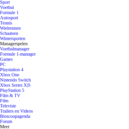
Sport
Voetbal
Formule 1
Autosport
Tennis
Wielrennen
Schaatsen
Wintersporten
Managerspelen
Voetbalmanager
Formule 1-manager
Games
PC
Playstation 4
Xbox One
Nintendo Switch
Xbox Series X|S
PlayStation 5
Film & TV
Film
Televisie
Trailers en Videos
Bioscoopagenda
Forum
Meer