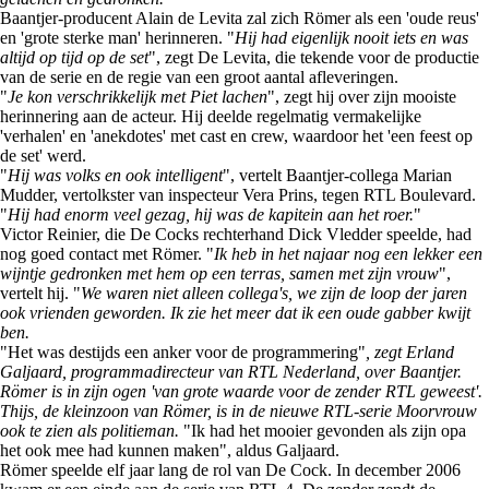
Baantjer-producent Alain de Levita zal zich Römer als een 'oude reus'
en 'grote sterke man' herinneren. "
Hij had eigenlijk nooit iets en was
altijd op tijd op de set
", zegt De Levita, die tekende voor de productie
van de serie en de regie van een groot aantal afleveringen.
"
Je kon verschrikkelijk met Piet lachen
", zegt hij over zijn mooiste
herinnering aan de acteur. Hij deelde regelmatig vermakelijke
'verhalen' en 'anekdotes' met cast en crew, waardoor het 'een feest op
de set' werd.
"
Hij was volks en ook intelligent
", vertelt Baantjer-collega Marian
Mudder, vertolkster van inspecteur Vera Prins, tegen RTL Boulevard.
"
Hij had enorm veel gezag, hij was de kapitein aan het roer.
"
Victor Reinier, die De Cocks rechterhand Dick Vledder speelde, had
nog goed contact met Römer. "
Ik heb in het najaar nog een lekker een
wijntje gedronken met hem op een terras, samen met zijn vrouw
",
vertelt hij. "
We waren niet alleen collega's, we zijn de loop der jaren
ook vrienden geworden. Ik zie het meer dat ik een oude gabber kwijt
ben.
"Het was destijds een anker voor de programmering"
, zegt Erland
Galjaard, programmadirecteur van RTL Nederland, over Baantjer.
Römer is in zijn ogen 'van grote waarde voor de zender RTL geweest'.
Thijs, de kleinzoon van Römer, is in de nieuwe RTL-serie Moorvrouw
ook te zien als politieman.
"Ik had het mooier gevonden als zijn opa
het ook mee had kunnen maken", aldus Galjaard.
Römer speelde elf jaar lang de rol van De Cock. In december 2006