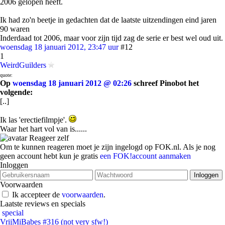
2006 gelopen heeft.
Ik had zo'n beetje in gedachten dat de laatste uitzendingen eind jaren
90 waren
Inderdaad tot 2006, maar voor zijn tijd zag de serie er best wel oud uit.
woensdag 18 januari 2012, 23:47 uur
#12
1
WeirdGuilders
quote:
Op
woensdag 18 januari 2012 @ 02:26
schreef Pinobot het
volgende:
[..]
Ik las 'erectiefilmpje'.
Waar het hart vol van is......
Reageer zelf
Om te kunnen reageren moet je zijn ingelogd op FOK.nl. Als je nog
geen account hebt kun je gratis
een FOK!account aanmaken
Inloggen
Voorwaarden
Ik accepteer de
voorwaarden
.
Laatste reviews en specials
special
VrijMiBabes #316 (not very sfw!)