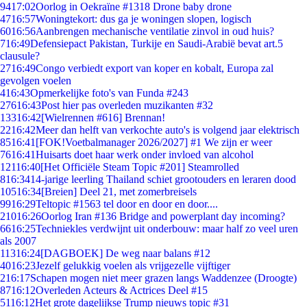
94
17:02
Oorlog in Oekraïne #1318 Drone baby drone
47
16:57
Woningtekort: dus ga je woningen slopen, logisch
60
16:56
Aanbrengen mechanische ventilatie zinvol in oud huis?
7
16:49
Defensiepact Pakistan, Turkije en Saudi-Arabië bevat art.5
clausule?
27
16:49
Congo verbiedt export van koper en kobalt, Europa zal
gevolgen voelen
4
16:43
Opmerkelijke foto's van Funda #243
276
16:43
Post hier pas overleden muzikanten #32
133
16:42
[Wielrennen #616] Brennan!
22
16:42
Meer dan helft van verkochte auto's is volgend jaar elektrisch
85
16:41
[FOK!Voetbalmanager 2026/2027] #1 We zijn er weer
76
16:41
Huisarts doet haar werk onder invloed van alcohol
121
16:40
[Het Officiële Steam Topic #201] Steamrolled
8
16:34
14-jarige leerling Thailand schiet grootouders en leraren dood
105
16:34
[Breien] Deel 21, met zomerbreisels
99
16:29
Teltopic #1563 tel door en door en door....
210
16:26
Oorlog Iran #136 Bridge and powerplant day incoming?
66
16:25
Techniekles verdwijnt uit onderbouw: maar half zo veel uren
als 2007
113
16:24
[DAGBOEK] De weg naar balans #12
40
16:23
Jezelf gelukkig voelen als vrijgezelle vijftiger
2
16:17
Schapen mogen niet meer grazen langs Waddenzee (Droogte)
87
16:12
Overleden Acteurs & Actrices Deel #15
51
16:12
Het grote dagelijkse Trump nieuws topic #31