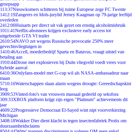
groepsapp
1
13:37
Nieuwkomers schitteren bij ruime Europese zege FC Twente
14
12:19
Zangeres en Idols-jurylid Jerney Kaagman op 79-jarige leeftijd
overleden
24
12:00
Huisarts per direct uit vak gezet om ernstig alcoholmisbruik
10
11:41
Netflix-abonnees krijgen exclusieve early access tot
uitgebreide GTA VI trailer
26
10:54
NAVO zet wegens Russische provocatie 250% meer
gevechtsvliegtuigen in
14
10:46
Accell, moederbedrijf Sparta en Batavus, vraagt uitstel van
betaling aan
19
10:44
Drone met explosieven bij Duits vliegveld voedt vrees voor
hybride aanval
64
10:36
Onlyfans-model met G-cup wil als NASA-ambassadeur naar
maan
57
10:16
Waterschappen slaan alarm wegens droogte: Gereedschapskist
leeg
39
09:53
Vinted-foto's van vrouwen massaal gedeeld op seksfora
3
09:33
XBOX platform krijgt zijn eigen "Platinum" achievements dit
jaar
46
09:22
Progressieve Democraat El-Sayed wint nipt voorverkiezing
Michigan
34
08:18
Wakker Dier dient klacht in tegen insectenfabriek Protix om
duurzaamheidsclaims
85
04:44
'Witte' mannen discrimineren is volgens OM geen enkel