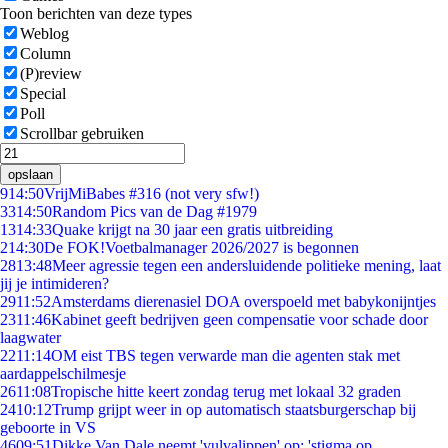
Toon berichten van deze types
Weblog
Column
(P)review
Special
Poll
Scrollbar gebruiken
opslaan
9
14:50
VrijMiBabes #316 (not very sfw!)
33
14:50
Random Pics van de Dag #1979
13
14:33
Quake krijgt na 30 jaar een gratis uitbreiding
2
14:30
De FOK!Voetbalmanager 2026/2027 is begonnen
28
13:48
Meer agressie tegen een andersluidende politieke mening, laat
jij je intimideren?
29
11:52
Amsterdams dierenasiel DOA overspoeld met babykonijntjes
23
11:46
Kabinet geeft bedrijven geen compensatie voor schade door
laagwater
22
11:14
OM eist TBS tegen verwarde man die agenten stak met
aardappelschilmesje
26
11:08
Tropische hitte keert zondag terug met lokaal 32 graden
24
10:12
Trump grijpt weer in op automatisch staatsburgerschap bij
geboorte in VS
46
09:51
Dikke Van Dale neemt 'vulvalippen' op: 'stigma op