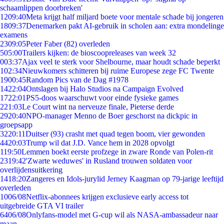
schaamlippen doorbreken'
12
09:40
Meta krijgt half miljard boete voor mentale schade bij jongeren
18
09:37
Denemarken pakt AI-gebruik in scholen aan: extra mondelinge
examens
23
09:05
Peter Faber (82) overleden
5
05:00
Trailers kijken: de bioscoopreleases van week 32
0
03:37
Ajax veel te sterk voor Shelbourne, maar houdt schade beperkt
1
02:34
Nieuwkomers schitteren bij ruime Europese zege FC Twente
19
00:45
Random Pics van de Dag #1978
14
22:04
Ontslagen bij Halo Studios na Campaign Evolved
17
22:01
PS5-doos waarschuwt voor einde fysieke games
2
21:03
Le Court wint na nerveuze finale, Pieterse derde
29
20:40
NPO-manager Menno de Boer geschorst na dickpic in
groepsapp
32
20:11
Duitser (93) crasht met quad tegen boom, vier gewonden
44
20:03
Trump wil dat J.D. Vance hem in 2028 opvolgt
1
19:50
Lemmen boekt eerste profzege in zware Ronde van Polen-rit
23
19:42
'Zwarte weduwes' in Rusland trouwen soldaten voor
overlijdensuitkering
14
18:20
Zangeres en Idols-jurylid Jerney Kaagman op 79-jarige leeftijd
overleden
10
06/08
Netflix-abonnees krijgen exclusieve early access tot
uitgebreide GTA VI trailer
64
06/08
Onlyfans-model met G-cup wil als NASA-ambassadeur naar
maan