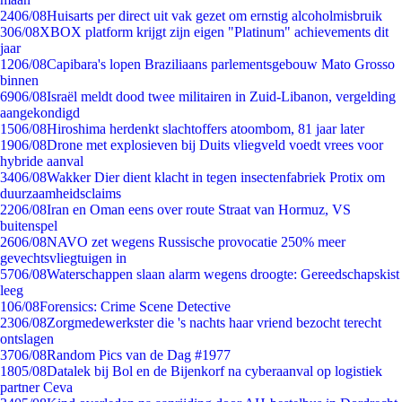
24
06/08
Huisarts per direct uit vak gezet om ernstig alcoholmisbruik
3
06/08
XBOX platform krijgt zijn eigen "Platinum" achievements dit
jaar
12
06/08
Capibara's lopen Braziliaans parlementsgebouw Mato Grosso
binnen
69
06/08
Israël meldt dood twee militairen in Zuid-Libanon, vergelding
aangekondigd
15
06/08
Hiroshima herdenkt slachtoffers atoombom, 81 jaar later
19
06/08
Drone met explosieven bij Duits vliegveld voedt vrees voor
hybride aanval
34
06/08
Wakker Dier dient klacht in tegen insectenfabriek Protix om
duurzaamheidsclaims
22
06/08
Iran en Oman eens over route Straat van Hormuz, VS
buitenspel
26
06/08
NAVO zet wegens Russische provocatie 250% meer
gevechtsvliegtuigen in
57
06/08
Waterschappen slaan alarm wegens droogte: Gereedschapskist
leeg
1
06/08
Forensics: Crime Scene Detective
23
06/08
Zorgmedewerkster die 's nachts haar vriend bezocht terecht
ontslagen
37
06/08
Random Pics van de Dag #1977
18
05/08
Datalek bij Bol en de Bijenkorf na cyberaanval op logistiek
partner Ceva