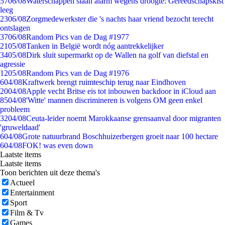
57
06/08
Waterschappen slaan alarm wegens droogte: Gereedschapskist
leeg
23
06/08
Zorgmedewerkster die 's nachts haar vriend bezocht terecht
ontslagen
37
06/08
Random Pics van de Dag #1977
21
05/08
Tanken in België wordt nóg aantrekkelijker
34
05/08
Dirk sluit supermarkt op de Wallen na golf van diefstal en
agressie
12
05/08
Random Pics van de Dag #1976
6
04/08
Kraftwerk brengt ruimteschip terug naar Eindhoven
20
04/08
Apple vecht Britse eis tot inbouwen backdoor in iCloud aan
85
04/08
'Witte' mannen discrimineren is volgens OM geen enkel
probleem
32
04/08
Ceuta-leider noemt Marokkaanse grensaanval door migranten
'gruweldaad'
6
04/08
Grote natuurbrand Boschhuizerbergen groeit naar 100 hectare
6
04/08
FOK! was even down
Laatste items
Laatste items
Toon berichten uit deze thema's
Actueel
Entertainment
Sport
Film & Tv
Games