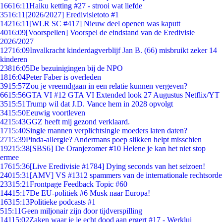
166
16:11
Haiku ketting #27 - strooi wat liefde
35
16:11
[2026/2027] Eredivisietoto #1
142
16:11
[WLR SC #417] Nieuw deel openen was kaputt
40
16:09
[Voorspellen] Voorspel de eindstand van de Eredivisie
2026/2027
127
16:09
Invalkracht kinderdagverblijf Jan B. (66) misbruikt zeker 14
kinderen
238
16:05
De bezuinigingen bij de NPO
18
16:04
Peter Faber is overleden
39
15:57
Zou je vreemdgaan in een relatie kunnen vergeven?
66
15:56
GTA VI #12 GTA VI Extended look 27 Augustus Netflix/YT
35
15:51
Trump wil dat J.D. Vance hem in 2028 opvolgt
34
15:50
Eeuwig voortleven
42
15:43
GGZ heeft mij gezond verklaard.
17
15:40
Single mannen verplichtsingle moeders laten daten?
27
15:39
Pinda-allergie? Andermans poep slikken helpt misschien
192
15:38
[SBS6] De Oranjezomer #10 Helene je kan het niet stop
ermee
176
15:36
[Live Eredivisie #1784] Dying seconds van het seizoen!
240
15:31
[AMV] VS #1312 spammers van de internationale rechtsorde
233
15:21
Frontpage Feedback Topic #60
144
15:17
De EU-politiek #6 Musk naar Europa!
163
15:13
Politieke podcasts #1
5
15:11
Geen miljonair zijn door tijdverspilling
141
15:02
Zaken waar je je echt dood aan ergert #17 - Werklui