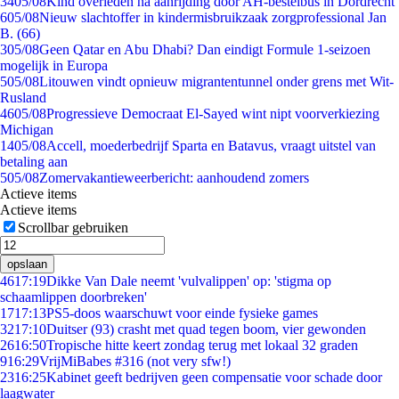
34
05/08
Kind overleden na aanrijding door AH-bestelbus in Dordrecht
6
05/08
Nieuw slachtoffer in kindermisbruikzaak zorgprofessional Jan
B. (66)
3
05/08
Geen Qatar en Abu Dhabi? Dan eindigt Formule 1-seizoen
mogelijk in Europa
5
05/08
Litouwen vindt opnieuw migrantentunnel onder grens met Wit-
Rusland
46
05/08
Progressieve Democraat El-Sayed wint nipt voorverkiezing
Michigan
14
05/08
Accell, moederbedrijf Sparta en Batavus, vraagt uitstel van
betaling aan
5
05/08
Zomervakantieweerbericht: aanhoudend zomers
Actieve items
Actieve items
Scrollbar gebruiken
opslaan
46
17:19
Dikke Van Dale neemt 'vulvalippen' op: 'stigma op
schaamlippen doorbreken'
17
17:13
PS5-doos waarschuwt voor einde fysieke games
32
17:10
Duitser (93) crasht met quad tegen boom, vier gewonden
26
16:50
Tropische hitte keert zondag terug met lokaal 32 graden
9
16:29
VrijMiBabes #316 (not very sfw!)
23
16:25
Kabinet geeft bedrijven geen compensatie voor schade door
laagwater