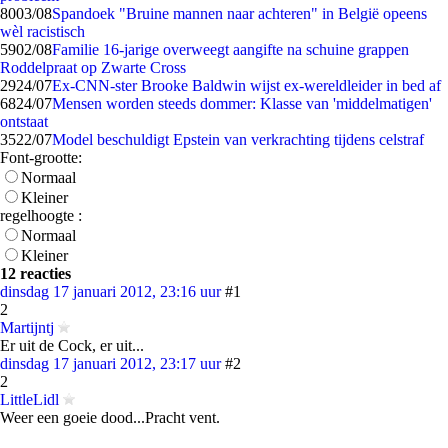
80
03/08
Spandoek "Bruine mannen naar achteren" in België opeens
wèl racistisch
59
02/08
Familie 16-jarige overweegt aangifte na schuine grappen
Roddelpraat op Zwarte Cross
29
24/07
Ex-CNN-ster Brooke Baldwin wijst ex-wereldleider in bed af
68
24/07
Mensen worden steeds dommer: Klasse van 'middelmatigen'
ontstaat
35
22/07
Model beschuldigt Epstein van verkrachting tijdens celstraf
Font-grootte:
Normaal
Kleiner
regelhoogte :
Normaal
Kleiner
12 reacties
dinsdag 17 januari 2012, 23:16 uur
#1
2
Martijntj
Er uit de Cock, er uit...
dinsdag 17 januari 2012, 23:17 uur
#2
2
LittleLidl
Weer een goeie dood...Pracht vent.