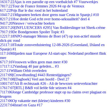
163
17:22
Ajax is een parodie op een voetbalclub #7 Vuurwerkjes
78
17:22
Tour de France femmes 2026 #4 op de Ventoux
6
17:22
Prijs Bar le duc rood in het buitenland
104
17:21
Migranten breken door grens naar Ceuta in Spanje,l #10
82
17:21
Hoe denkt God echt over homo-seksualiteit? deel 4
94
17:20
Nieuwe / verwachte boeken
203
17:20
[INFLUENCERS #295] Van flodderslinger tot Shrek-crème
79
17:19
De Bondgenoten Spoiler Topic #3
122
17:18
NPO-manager Menno de Boer (47) op non-actief stuurde
dick-pic rond
251
17:18
Totale zonsverduistering 12-08-2026 (Groenland, IJsland en
Spanje) #1
1
17:16
Miljarden naar Europese AI-start-ups: Nederland profiteert flink
mee
67
17:16
Vrouwen willen geen man meer #30
171
17:12
Vandaag 40 jaar geleden... #3
2
17:11
William Orbit overleden
21
17:09
[Crowdfunding] #443 Rentestijgingen?
278
17:08
[Dagboek] Veel aan hoofd - Deel 27
100
17:07
Ali B rechtszaak #26 - Ali de bewezen serieverkrachter
176
17:07
[RTL] B&B vol liefde 6de seizoen #4
71
17:06
Jonge Cambridge professor stapt op na claims over plagiaat en
leugens
21
17:06
Op vakantie met (kleine) kinderen #30
223
17:04
Israel en Gaza #17