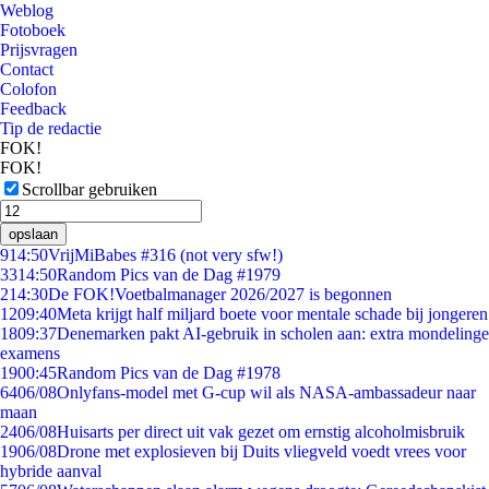
Weblog
Fotoboek
Prijsvragen
Contact
Colofon
Feedback
Tip de redactie
FOK!
FOK!
Scrollbar gebruiken
opslaan
9
14:50
VrijMiBabes #316 (not very sfw!)
33
14:50
Random Pics van de Dag #1979
2
14:30
De FOK!Voetbalmanager 2026/2027 is begonnen
12
09:40
Meta krijgt half miljard boete voor mentale schade bij jongeren
18
09:37
Denemarken pakt AI-gebruik in scholen aan: extra mondelinge
examens
19
00:45
Random Pics van de Dag #1978
64
06/08
Onlyfans-model met G-cup wil als NASA-ambassadeur naar
maan
24
06/08
Huisarts per direct uit vak gezet om ernstig alcoholmisbruik
19
06/08
Drone met explosieven bij Duits vliegveld voedt vrees voor
hybride aanval