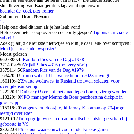
kwam er een einde aan de serie van RTL 4. De zender zendt de
slotaflevering van Baantjer dinsdagavond opnieuw uit.
baantjer
de_cock
piet_romer
Submitter:
Bron:
Novum
12
Help ons; deel dit item als je het leuk vond
Heb je een hete scoop over een celebrity gespot?
Tip ons dan via de
submit!
Zoek jij altijd de leukste nieuwtjes en kun je daar leuk over schrijven?
Meld je aan als nieuwsposter!
Meest gelezen
66273
00:45
Random Pics van de Dag #1978
37140
14:50
VrijMiBabes #316 (not very sfw!)
35751
14:50
Random Pics van de Dag #1979
1634
20:03
Trump wil dat J.D. Vance hem in 2028 opvolgt
1601
19:42
'Zwarte weduwes' in Rusland trouwen soldaten voor
overlijdensuitkering
1222
20:11
Duitser (93) crasht met quad tegen boom, vier gewonden
1182
20:40
NPO-manager Menno de Boer geschorst na dickpic in
groepsapp
1159
18:20
Zangeres en Idols-jurylid Jerney Kaagman op 79-jarige
leeftijd overleden
912
10:12
Trump grijpt weer in op automatisch staatsburgerschap bij
geboorte in VS
882
22:01
PS5-doos waarschuwt voor einde fysieke games