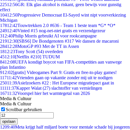
225
12:56
GR: Elk glas alcohol is riskant, geen bewijs voor gunstig
effect
104
12:50
Progressieve Democraat El-Sayed wint nipt voorverkiezing
Michigan
178
12:42
Touwtrekken 2.0 #636 - Team 1 beste team *G* *O*
249
12:40
Vinted #15 nog-net-niet gratis en verzendgezeur
3
12:40
Philip Morris gebruikt AI voor rookcampagne
219
12:30
[SBS6] De Bondgenoten #317 We dansen de macaroni
284
12:28
MotoGP #93 Met de TT in Assen
18
12:23
Tony Scott (54) overleden
45
12:10
[Netflix #210] TUDUM
84
12:08
UEFA kondigt boycot van FIFA-competities aan vanwege
plan Infantino
9
12:02
[gratis] Videogames Part 9: Gratis en free-to-play games!
117
11:42
Vrienden gaan op vakantie zonder mij uit te nodigen
250
11:39
Asielzoekers #22 : Het Europese migratiepact gaat in
111
11:37
Kapper Walat (27) slachtoffer van vernielingen
167
11:32
Voorspel hier het warmtegetal van 2026
Media & Cultuur
Media & Cultuur
Scrollbar gebruiken
opslaan
12
09:40
Meta krijgt half miljard boete voor mentale schade bij jongeren