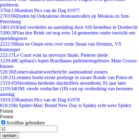
probleem
37
04:13
Random Pics van de Dag #1977
27
03:06
Doden bij Oekraïense droneaanvallen op Moskou en Sint-
Petersburg
34
01:01
Kind overleden na aanrijding door AH-bestelbus in Dordrecht
53
00:28
Van den Brink zet nog eens 14 gemeenten onder toezicht om
spreidingswet
22
22:50
Iran en Oman eens over route Straat van Hormuz, VS
buitenspel
2
22:17
Le Court wint na nerveuze finale, Pieterse derde
12
20:48
Capibara's lopen Braziliaans parlementsgebouw Mato Grosso
binnen
5
20:30
Zomervakantieweerbericht: aanhoudend zomers
1
20:21
Lemmen boekt eerste profzege in zware Ronde van Polen-rit
15
19:45
Hiroshima herdenkt slachtoffers atoombom, 81 jaar later
21
19:34
OM: vierde verdachte (18) vast op verdenking van beramen
aanslag
19
19:25
Random Pics van de Dag #1978
8
18:19
In Spider-Man: Brand New Day is Spidey echt weer Spidey
Forum
Forum
Scrollbar gebruiken
opslaan