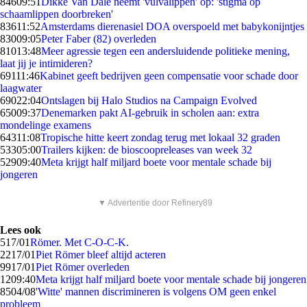
846
09:51
Dikke Van Dale neemt 'vulvalippen' op: 'stigma op
schaamlippen doorbreken'
836
11:52
Amsterdams dierenasiel DOA overspoeld met babykonijntjes
830
09:05
Peter Faber (82) overleden
810
13:48
Meer agressie tegen een andersluidende politieke mening,
laat jij je intimideren?
691
11:46
Kabinet geeft bedrijven geen compensatie voor schade door
laagwater
690
22:04
Ontslagen bij Halo Studios na Campaign Evolved
650
09:37
Denemarken pakt AI-gebruik in scholen aan: extra
mondelinge examens
643
11:08
Tropische hitte keert zondag terug met lokaal 32 graden
533
05:00
Trailers kijken: de bioscoopreleases van week 32
529
09:40
Meta krijgt half miljard boete voor mentale schade bij
jongeren
▼ Advertentie door Refinery89
Lees ook
5
17/01
Römer. Met C-O-C-K.
22
17/01
Piet Römer bleef altijd acteren
99
17/01
Piet Römer overleden
12
09:40
Meta krijgt half miljard boete voor mentale schade bij jongeren
85
04/08
'Witte' mannen discrimineren is volgens OM geen enkel
probleem