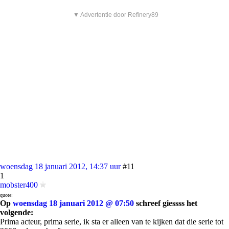
▼ Advertentie door Refinery89
woensdag 18 januari 2012, 14:37 uur
#11
1
mobster400
quote:
Op
woensdag 18 januari 2012 @ 07:50
schreef giessss het
volgende:
Prima acteur, prima serie, ik sta er alleen van te kijken dat die serie tot