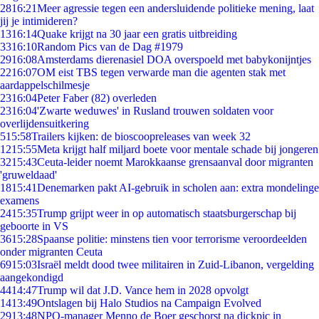
28
16:21
Meer agressie tegen een andersluidende politieke mening, laat
jij je intimideren?
13
16:14
Quake krijgt na 30 jaar een gratis uitbreiding
33
16:10
Random Pics van de Dag #1979
29
16:08
Amsterdams dierenasiel DOA overspoeld met babykonijntjes
22
16:07
OM eist TBS tegen verwarde man die agenten stak met
aardappelschilmesje
23
16:04
Peter Faber (82) overleden
23
16:04
'Zwarte weduwes' in Rusland trouwen soldaten voor
overlijdensuitkering
5
15:58
Trailers kijken: de bioscoopreleases van week 32
12
15:55
Meta krijgt half miljard boete voor mentale schade bij jongeren
32
15:43
Ceuta-leider noemt Marokkaanse grensaanval door migranten
'gruweldaad'
18
15:41
Denemarken pakt AI-gebruik in scholen aan: extra mondelinge
examens
24
15:35
Trump grijpt weer in op automatisch staatsburgerschap bij
geboorte in VS
36
15:28
Spaanse politie: minstens tien voor terrorisme veroordeelden
onder migranten Ceuta
69
15:03
Israël meldt dood twee militairen in Zuid-Libanon, vergelding
aangekondigd
44
14:47
Trump wil dat J.D. Vance hem in 2028 opvolgt
14
13:49
Ontslagen bij Halo Studios na Campaign Evolved
29
13:48
NPO-manager Menno de Boer geschorst na dickpic in