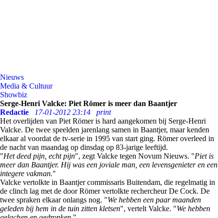
Nieuws
Media & Cultuur
Showbiz
Serge-Henri Valcke: Piet Römer is meer dan Baantjer
Redactie
17-01-2012 23:14
print
Het overlijden van Piet Römer is hard aangekomen bij Serge-Henri
Valcke. De twee speelden jarenlang samen in Baantjer, maar kenden
elkaar al voordat de tv-serie in 1995 van start ging. Römer overleed in
de nacht van maandag op dinsdag op 83-jarige leeftijd.
"
Het deed pijn, echt pijn
", zegt Valcke tegen Novum Nieuws. "
Piet is
meer dan Baantjer. Hij was een joviale man, een levensgenieter en een
integere vakman.
"
Valcke vertolkte in Baantjer commissaris Buitendam, die regelmatig in
de clinch lag met de door Römer vertolkte rechercheur De Cock. De
twee spraken elkaar onlangs nog. "
We hebben een paar maanden
geleden bij hem in de tuin zitten kletsen
", vertelt Valcke. "
We hebben
gelachen en gedronken.
"