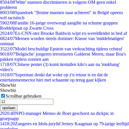
85
04/08
'Witte' mannen discrimineren is volgens OM geen enkel
probleem
80
03/08
Spandoek "Bruine mannen naar achteren" in België opeens
wèl racistisch
59
02/08
Familie 16-jarige overweegt aangifte na schuine grappen
Roddelpraat op Zwarte Cross
29
24/07
Ex-CNN-ster Brooke Baldwin wijst ex-wereldleider in bed af
68
24/07
Mensen worden steeds dommer: Klasse van 'middelmatigen'
ontstaat
35
22/07
Model beschuldigt Epstein van verkrachting tijdens celstraf
90
18/07
'Belgische' jongeren terroriseren Galderse Meren, maar Boa's
pakken topless zonnen aan
17
18/07
Chinese peuter (3) komt tientallen kilo's aan na 'mukbang'
video's
16
18/07
Superman denkt dat woke op z'n retour is en dat de
entertainmentsector hier met schaamte op terug gaat kijken
Showbiz
Showbiz
Scrollbar gebruiken
opslaan
29
20:40
NPO-manager Menno de Boer geschorst na dickpic in
groepsapp
14
18:20
Zangeres en Idols-jurylid Jerney Kaagman op 79-jarige leeftijd
overleden