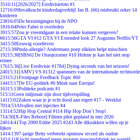
35
16:11
[2026/2027] Eredivisietoto #1
127
16:09
Invalkracht kinderdagverblijf Jan B. (66) misbruikt zeker 14
kinderen
238
16:05
De bezuinigingen bij de NPO
18
16:04
Peter Faber is overleden
39
15:57
Zou je vreemdgaan in een relatie kunnen vergeven?
66
15:56
GTA VI #12 GTA VI Extended look 27 Augustus Netflix/YT
34
15:50
Eeuwig voortleven
27
15:39
Pinda-allergie? Andermans poep slikken helpt misschien
192
15:38
[SBS6] De Oranjezomer #10 Helene je kan het niet stop
ermee
176
15:36
[Live Eredivisie #1784] Dying seconds van het seizoen!
240
15:31
[AMV] VS #1312 spammers van de internationale rechtsorde
233
15:21
Frontpage Feedback Topic #60
144
15:17
De EU-politiek #6 Musk naar Europa!
163
15:13
Politieke podcasts #1
5
15:11
Geen miljonair zijn door tijdverspilling
141
15:02
Zaken waar je je echt dood aan ergert #17 - Werklui
70
14:53
Afvallen met injecties #4
131
14:52
Hip Hop Central #114 Hip Hop Don´t Stop!
7
14:50
[X-Files Reboot] Filmen pilot gepland in mei 2026
240
14:41
Top 2000 Editie 2025 #243 Alle dikzakken willen op je
lijken
14
14:13
97-jarige Betty verbreekt opnieuw record als oudste
34
14:11
Klacht ingediend tegen grootste insectenfabriek ter wereld