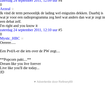
zaterdag 24 september 2011, 12:09 uur
#4
0
Aezeal
Ik vind de term persoonlijk de lading wel enigszins dekken. Daarbij is
wat je voor een radioprogramma zeg heel wat anders dan wat je zegt in
een debat zelf.
I'm right and you know it
zaterdag 24 september 2011, 12:10 uur
#5
0
Mystic_HBC
Oeeeee.....
Een PvdA-er die iets over de PW zegt....
**Popcorn pakt....**
Dream like you live forever
Live like you'll die today...
JD
▼ Advertentie door Refinery89