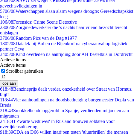
26
06/08
NAVO zet wegens Russische provocatie 250% meer
gevechtsvliegtuigen in
57
06/08
Waterschappen slaan alarm wegens droogte: Gereedschapskist
leeg
1
06/08
Forensics: Crime Scene Detective
23
06/08
Zorgmedewerkster die 's nachts haar vriend bezocht terecht
ontslagen
37
06/08
Random Pics van de Dag #1977
18
05/08
Datalek bij Bol en de Bijenkorf na cyberaanval op logistiek
partner Ceva
34
05/08
Kind overleden na aanrijding door AH-bestelbus in Dordrecht
Actieve items
Actieve items
Scrollbar gebruiken
opslaan
6
18:48
Benzineprijs daalt verder, onzekerheid over Straat van Hormuz
blijft
1
18:44
Vier aanhoudingen na doodsbedreiging burgemeester Depla van
Breda
2
18:43
Smokkelbende opgerold in Spanje, verdienden miljoenen aan
migranten
24
18:41
'Zwarte weduwes' in Rusland trouwen soldaten voor
overlijdensuitkering
9
18:39
CDA en D66 willen ingrijpen tegen 'gluurbrillen' die mensen