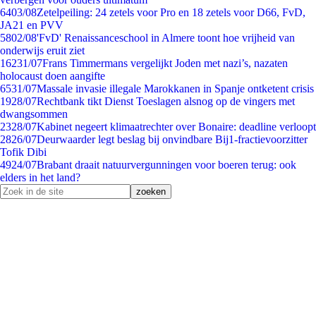
64
03/08
Zetelpeiling: 24 zetels voor Pro en 18 zetels voor D66, FvD,
JA21 en PVV
58
02/08
'FvD' Renaissanceschool in Almere toont hoe vrijheid van
onderwijs eruit ziet
162
31/07
Frans Timmermans vergelijkt Joden met nazi’s, nazaten
holocaust doen aangifte
65
31/07
Massale invasie illegale Marokkanen in Spanje ontketent crisis
19
28/07
Rechtbank tikt Dienst Toeslagen alsnog op de vingers met
dwangsommen
23
28/07
Kabinet negeert klimaatrechter over Bonaire: deadline verloopt
28
26/07
Deurwaarder legt beslag bij onvindbare Bij1-fractievoorzitter
Tofik Dibi
49
24/07
Brabant draait natuurvergunningen voor boeren terug: ook
elders in het land?