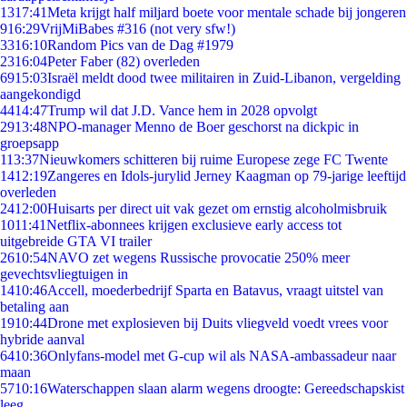
13
17:41
Meta krijgt half miljard boete voor mentale schade bij jongeren
9
16:29
VrijMiBabes #316 (not very sfw!)
33
16:10
Random Pics van de Dag #1979
23
16:04
Peter Faber (82) overleden
69
15:03
Israël meldt dood twee militairen in Zuid-Libanon, vergelding
aangekondigd
44
14:47
Trump wil dat J.D. Vance hem in 2028 opvolgt
29
13:48
NPO-manager Menno de Boer geschorst na dickpic in
groepsapp
1
13:37
Nieuwkomers schitteren bij ruime Europese zege FC Twente
14
12:19
Zangeres en Idols-jurylid Jerney Kaagman op 79-jarige leeftijd
overleden
24
12:00
Huisarts per direct uit vak gezet om ernstig alcoholmisbruik
10
11:41
Netflix-abonnees krijgen exclusieve early access tot
uitgebreide GTA VI trailer
26
10:54
NAVO zet wegens Russische provocatie 250% meer
gevechtsvliegtuigen in
14
10:46
Accell, moederbedrijf Sparta en Batavus, vraagt uitstel van
betaling aan
19
10:44
Drone met explosieven bij Duits vliegveld voedt vrees voor
hybride aanval
64
10:36
Onlyfans-model met G-cup wil als NASA-ambassadeur naar
maan
57
10:16
Waterschappen slaan alarm wegens droogte: Gereedschapskist
leeg