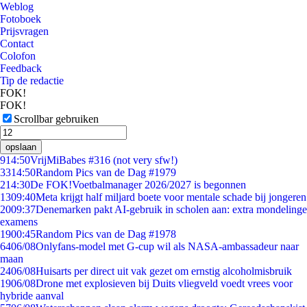
Weblog
Fotoboek
Prijsvragen
Contact
Colofon
Feedback
Tip de redactie
FOK!
FOK!
Scrollbar gebruiken
opslaan
9
14:50
VrijMiBabes #316 (not very sfw!)
33
14:50
Random Pics van de Dag #1979
2
14:30
De FOK!Voetbalmanager 2026/2027 is begonnen
13
09:40
Meta krijgt half miljard boete voor mentale schade bij jongeren
20
09:37
Denemarken pakt AI-gebruik in scholen aan: extra mondelinge
examens
19
00:45
Random Pics van de Dag #1978
64
06/08
Onlyfans-model met G-cup wil als NASA-ambassadeur naar
maan
24
06/08
Huisarts per direct uit vak gezet om ernstig alcoholmisbruik
19
06/08
Drone met explosieven bij Duits vliegveld voedt vrees voor
hybride aanval