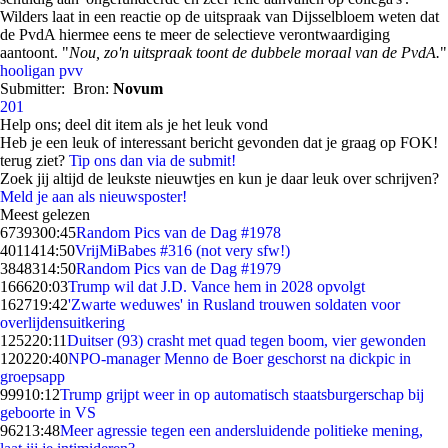
Wilders laat in een reactie op de uitspraak van Dijsselbloem weten dat
de PvdA hiermee eens te meer de selectieve verontwaardiging
aantoont. "
Nou, zo'n uitspraak toont de dubbele moraal van de PvdA.
"
hooligan
pvv
Submitter:
Bron:
Novum
201
Help ons; deel dit item als je het leuk vond
Heb je een leuk of interessant bericht gevonden dat je graag op FOK!
terug ziet?
Tip ons dan via de submit!
Zoek jij altijd de leukste nieuwtjes en kun je daar leuk over schrijven?
Meld je aan als nieuwsposter!
Meest gelezen
67393
00:45
Random Pics van de Dag #1978
40114
14:50
VrijMiBabes #316 (not very sfw!)
38483
14:50
Random Pics van de Dag #1979
1666
20:03
Trump wil dat J.D. Vance hem in 2028 opvolgt
1627
19:42
'Zwarte weduwes' in Rusland trouwen soldaten voor
overlijdensuitkering
1252
20:11
Duitser (93) crasht met quad tegen boom, vier gewonden
1202
20:40
NPO-manager Menno de Boer geschorst na dickpic in
groepsapp
999
10:12
Trump grijpt weer in op automatisch staatsburgerschap bij
geboorte in VS
962
13:48
Meer agressie tegen een andersluidende politieke mening,