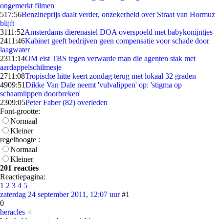
ongemerkt filmen
5
17:56
Benzineprijs daalt verder, onzekerheid over Straat van Hormuz
blijft
31
11:52
Amsterdams dierenasiel DOA overspoeld met babykonijntjes
24
11:46
Kabinet geeft bedrijven geen compensatie voor schade door
laagwater
23
11:14
OM eist TBS tegen verwarde man die agenten stak met
aardappelschilmesje
27
11:08
Tropische hitte keert zondag terug met lokaal 32 graden
49
09:51
Dikke Van Dale neemt 'vulvalippen' op: 'stigma op
schaamlippen doorbreken'
23
09:05
Peter Faber (82) overleden
Font-grootte:
Normaal
Kleiner
regelhoogte :
Normaal
Kleiner
201 reacties
Reactiepagina:
1
2
3
4
5
zaterdag 24 september 2011, 12:07 uur
#1
0
heracles