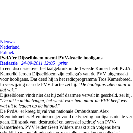
Nieuws
Nederland
Politiek
PvdA'er Dijsselbloem noemt PVV-fractie hooligans
Redactie
24-09-2011 12:05
print
In een discussie over het taalgebruik in de Tweede Kamer heeft PvdA-
Kamerlid Jeroen Dijsselbloem zijn collega's van de PVV uitgemaakt
voor hooligans. Dat deed hij in het radioprogramma Tros Kamerbreed.
In verwijzing naar de PVV-fractie zei hij: "
De hooligans zitten daar in
dat vak.
"
Dijsselbloem vindt niet dat hij zelf daarmee vervalt in gescheld, zei hij.
"
De dikke middelvinger, het werkt voor hen, maar de PVV heeft wel
wat uit te leggen op de inhoud.
"
De PvdA- er kreeg bijval van nationale Ombudsman Alex
Brenninkmeijer. Brenninkmeijer vond de typering hooligans niet te ver
gaan. Hij sprak van 'destructief en agressief gedrag' van PVV-
Kamerleden. PVV-leider Geert Wilders maakt zich volgens hem
schuldig aan 'ongefundeerde en zeer felle aanvallen op collega's'.