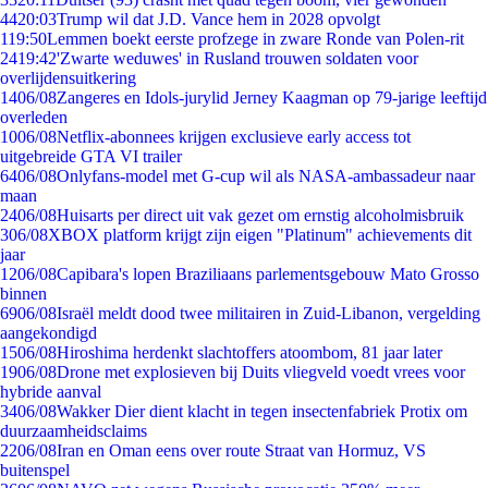
44
20:03
Trump wil dat J.D. Vance hem in 2028 opvolgt
1
19:50
Lemmen boekt eerste profzege in zware Ronde van Polen-rit
24
19:42
'Zwarte weduwes' in Rusland trouwen soldaten voor
overlijdensuitkering
14
06/08
Zangeres en Idols-jurylid Jerney Kaagman op 79-jarige leeftijd
overleden
10
06/08
Netflix-abonnees krijgen exclusieve early access tot
uitgebreide GTA VI trailer
64
06/08
Onlyfans-model met G-cup wil als NASA-ambassadeur naar
maan
24
06/08
Huisarts per direct uit vak gezet om ernstig alcoholmisbruik
3
06/08
XBOX platform krijgt zijn eigen "Platinum" achievements dit
jaar
12
06/08
Capibara's lopen Braziliaans parlementsgebouw Mato Grosso
binnen
69
06/08
Israël meldt dood twee militairen in Zuid-Libanon, vergelding
aangekondigd
15
06/08
Hiroshima herdenkt slachtoffers atoombom, 81 jaar later
19
06/08
Drone met explosieven bij Duits vliegveld voedt vrees voor
hybride aanval
34
06/08
Wakker Dier dient klacht in tegen insectenfabriek Protix om
duurzaamheidsclaims
22
06/08
Iran en Oman eens over route Straat van Hormuz, VS
buitenspel