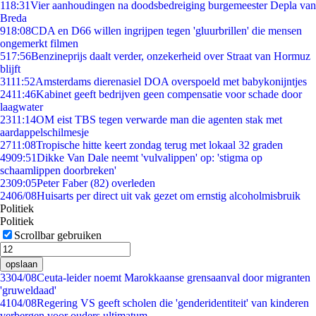
1
18:31
Vier aanhoudingen na doodsbedreiging burgemeester Depla van
Breda
9
18:08
CDA en D66 willen ingrijpen tegen 'gluurbrillen' die mensen
ongemerkt filmen
5
17:56
Benzineprijs daalt verder, onzekerheid over Straat van Hormuz
blijft
31
11:52
Amsterdams dierenasiel DOA overspoeld met babykonijntjes
24
11:46
Kabinet geeft bedrijven geen compensatie voor schade door
laagwater
23
11:14
OM eist TBS tegen verwarde man die agenten stak met
aardappelschilmesje
27
11:08
Tropische hitte keert zondag terug met lokaal 32 graden
49
09:51
Dikke Van Dale neemt 'vulvalippen' op: 'stigma op
schaamlippen doorbreken'
23
09:05
Peter Faber (82) overleden
24
06/08
Huisarts per direct uit vak gezet om ernstig alcoholmisbruik
Politiek
Politiek
Scrollbar gebruiken
opslaan
33
04/08
Ceuta-leider noemt Marokkaanse grensaanval door migranten
'gruweldaad'
41
04/08
Regering VS geeft scholen die 'genderidentiteit' van kinderen
verbergen voor ouders ultimatum