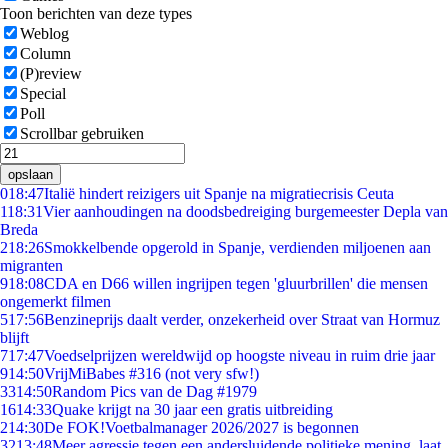
Toon berichten van deze types
Weblog
Column
(P)review
Special
Poll
Scrollbar gebruiken
opslaan
0
18:47
Italië hindert reizigers uit Spanje na migratiecrisis Ceuta
1
18:31
Vier aanhoudingen na doodsbedreiging burgemeester Depla van
Breda
2
18:26
Smokkelbende opgerold in Spanje, verdienden miljoenen aan
migranten
9
18:08
CDA en D66 willen ingrijpen tegen 'gluurbrillen' die mensen
ongemerkt filmen
5
17:56
Benzineprijs daalt verder, onzekerheid over Straat van Hormuz
blijft
7
17:47
Voedselprijzen wereldwijd op hoogste niveau in ruim drie jaar
9
14:50
VrijMiBabes #316 (not very sfw!)
33
14:50
Random Pics van de Dag #1979
16
14:33
Quake krijgt na 30 jaar een gratis uitbreiding
2
14:30
De FOK!Voetbalmanager 2026/2027 is begonnen
32
13:48
Meer agressie tegen een andersluidende politieke mening, laat