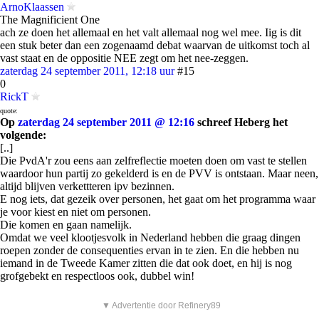
ArnoKlaassen
The Magnificient One
ach ze doen het allemaal en het valt allemaal nog wel mee. Iig is dit
een stuk beter dan een zogenaamd debat waarvan de uitkomst toch al
vast staat en de oppositie NEE zegt om het nee-zeggen.
zaterdag 24 september 2011, 12:18 uur
#15
0
RickT
quote:
Op
zaterdag 24 september 2011 @ 12:16
schreef Heberg het
volgende:
[..]
Die PvdA'r zou eens aan zelfreflectie moeten doen om vast te stellen
waardoor hun partij zo gekelderd is en de PVV is ontstaan. Maar neen,
altijd blijven verkettteren ipv bezinnen.
E nog iets, dat gezeik over personen, het gaat om het programma waar
je voor kiest en niet om personen.
Die komen en gaan namelijk.
Omdat we veel klootjesvolk in Nederland hebben die graag dingen
roepen zonder de consequenties ervan in te zien. En die hebben nu
iemand in de Tweede Kamer zitten die dat ook doet, en hij is nog
grofgebekt en respectloos ook, dubbel win!
▼ Advertentie door Refinery89