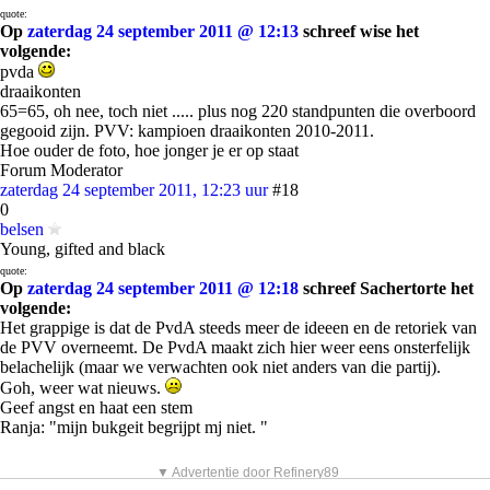
quote:
Op
zaterdag 24 september 2011 @ 12:13
schreef wise het
volgende:
pvda
draaikonten
65=65, oh nee, toch niet ..... plus nog 220 standpunten die overboord
gegooid zijn. PVV: kampioen draaikonten 2010-2011.
Hoe ouder de foto, hoe jonger je er op staat
Forum Moderator
zaterdag 24 september 2011, 12:23 uur
#18
0
belsen
Young, gifted and black
quote:
Op
zaterdag 24 september 2011 @ 12:18
schreef Sachertorte het
volgende:
Het grappige is dat de PvdA steeds meer de ideeen en de retoriek van
de PVV overneemt. De PvdA maakt zich hier weer eens onsterfelijk
belachelijk (maar we verwachten ook niet anders van die partij).
Goh, weer wat nieuws.
Geef angst en haat een stem
Ranja: "mijn bukgeit begrijpt mj niet. "
▼ Advertentie door Refinery89