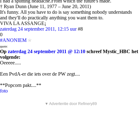
I had a splitting headache.From which the future's made.
† Ryan Dunn (June 11, 1977 – June 20, 2011)
It's funny. All you have to do is say something nobody understands
and they'll do practically anything you want them to.
VIVA LA ASSANGE¡
zaterdag 24 september 2011, 12:15 uur
#8
0
#ANONIEM
quote:
Op
zaterdag 24 september 2011 @ 12:10
schreef Mystic_HBC het
volgende:
Oeeeee.....
Een PvdA-er die iets over de PW zegt....
**Popcorn pakt....**
foto
▼ Advertentie door Refinery89