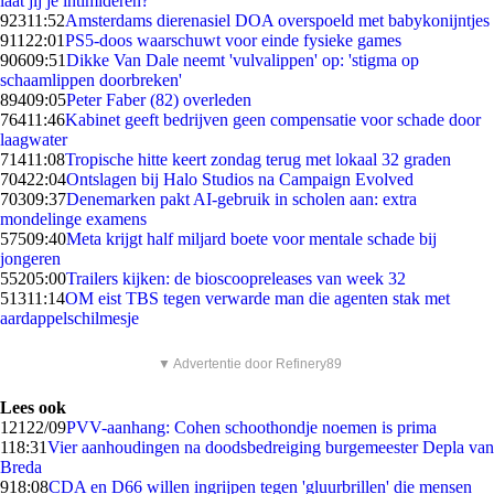
laat jij je intimideren?
923
11:52
Amsterdams dierenasiel DOA overspoeld met babykonijntjes
911
22:01
PS5-doos waarschuwt voor einde fysieke games
906
09:51
Dikke Van Dale neemt 'vulvalippen' op: 'stigma op
schaamlippen doorbreken'
894
09:05
Peter Faber (82) overleden
764
11:46
Kabinet geeft bedrijven geen compensatie voor schade door
laagwater
714
11:08
Tropische hitte keert zondag terug met lokaal 32 graden
704
22:04
Ontslagen bij Halo Studios na Campaign Evolved
703
09:37
Denemarken pakt AI-gebruik in scholen aan: extra
mondelinge examens
575
09:40
Meta krijgt half miljard boete voor mentale schade bij
jongeren
552
05:00
Trailers kijken: de bioscoopreleases van week 32
513
11:14
OM eist TBS tegen verwarde man die agenten stak met
aardappelschilmesje
▼ Advertentie door Refinery89
Lees ook
121
22/09
PVV-aanhang: Cohen schoothondje noemen is prima
1
18:31
Vier aanhoudingen na doodsbedreiging burgemeester Depla van
Breda
9
18:08
CDA en D66 willen ingrijpen tegen 'gluurbrillen' die mensen