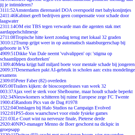
jij je intimideren?
31
11:52
Amsterdams dierenasiel DOA overspoeld met babykonijntjes
24
11:46
Kabinet geeft bedrijven geen compensatie voor schade door
laagwater
23
11:14
OM eist TBS tegen verwarde man die agenten stak met
aardappelschilmesje
27
11:08
Tropische hitte keert zondag terug met lokaal 32 graden
30
10:12
Trump grijpt weer in op automatisch staatsburgerschap bij
geboorte in VS
49
09:51
Dikke Van Dale neemt 'vulvalippen' op: 'stigma op
schaamlippen doorbreken'
13
09:40
Meta krijgt half miljard boete voor mentale schade bij jongeren
20
09:37
Denemarken pakt AI-gebruik in scholen aan: extra mondelinge
examens
23
09:05
Peter Faber (82) overleden
6
05:00
Trailers kijken: de bioscoopreleases van week 32
0
03:37
Ajax veel te sterk voor Shelbourne, maar houdt schade beperkt
1
02:34
Nieuwkomers schitteren bij ruime Europese zege FC Twente
19
00:45
Random Pics van de Dag #1978
15
22:04
Ontslagen bij Halo Studios na Campaign Evolved
19
22:01
PS5-doos waarschuwt voor einde fysieke games
2
21:03
Le Court wint na nerveuze finale, Pieterse derde
29
20:40
NPO-manager Menno de Boer geschorst na dickpic in
groepsapp
33
20:11
Duitser (93) crasht met quad tegen boom, vier gewonden