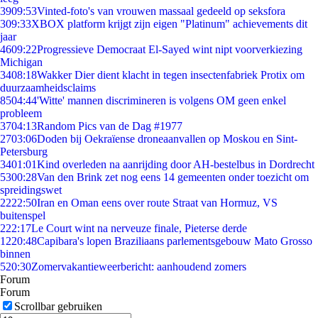
39
09:53
Vinted-foto's van vrouwen massaal gedeeld op seksfora
3
09:33
XBOX platform krijgt zijn eigen "Platinum" achievements dit
jaar
46
09:22
Progressieve Democraat El-Sayed wint nipt voorverkiezing
Michigan
34
08:18
Wakker Dier dient klacht in tegen insectenfabriek Protix om
duurzaamheidsclaims
85
04:44
'Witte' mannen discrimineren is volgens OM geen enkel
probleem
37
04:13
Random Pics van de Dag #1977
27
03:06
Doden bij Oekraïense droneaanvallen op Moskou en Sint-
Petersburg
34
01:01
Kind overleden na aanrijding door AH-bestelbus in Dordrecht
53
00:28
Van den Brink zet nog eens 14 gemeenten onder toezicht om
spreidingswet
22
22:50
Iran en Oman eens over route Straat van Hormuz, VS
buitenspel
2
22:17
Le Court wint na nerveuze finale, Pieterse derde
12
20:48
Capibara's lopen Braziliaans parlementsgebouw Mato Grosso
binnen
5
20:30
Zomervakantieweerbericht: aanhoudend zomers
Forum
Forum
Scrollbar gebruiken