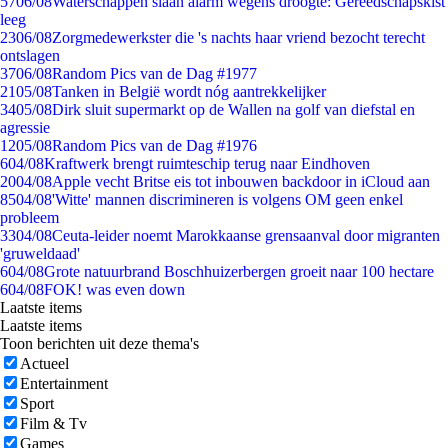
57
06/08
Waterschappen slaan alarm wegens droogte: Gereedschapskist
leeg
23
06/08
Zorgmedewerkster die 's nachts haar vriend bezocht terecht
ontslagen
37
06/08
Random Pics van de Dag #1977
21
05/08
Tanken in België wordt nóg aantrekkelijker
34
05/08
Dirk sluit supermarkt op de Wallen na golf van diefstal en
agressie
12
05/08
Random Pics van de Dag #1976
6
04/08
Kraftwerk brengt ruimteschip terug naar Eindhoven
20
04/08
Apple vecht Britse eis tot inbouwen backdoor in iCloud aan
85
04/08
'Witte' mannen discrimineren is volgens OM geen enkel
probleem
33
04/08
Ceuta-leider noemt Marokkaanse grensaanval door migranten
'gruweldaad'
6
04/08
Grote natuurbrand Boschhuizerbergen groeit naar 100 hectare
6
04/08
FOK! was even down
Laatste items
Laatste items
Toon berichten uit deze thema's
Actueel
Entertainment
Sport
Film & Tv
Games