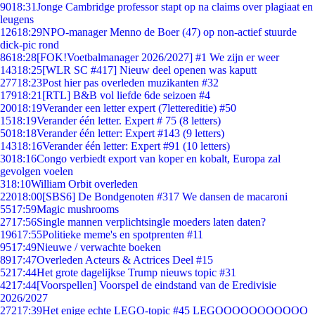
90
18:31
Jonge Cambridge professor stapt op na claims over plagiaat en
leugens
126
18:29
NPO-manager Menno de Boer (47) op non-actief stuurde
dick-pic rond
86
18:28
[FOK!Voetbalmanager 2026/2027] #1 We zijn er weer
143
18:25
[WLR SC #417] Nieuw deel openen was kaputt
277
18:23
Post hier pas overleden muzikanten #32
179
18:21
[RTL] B&B vol liefde 6de seizoen #4
200
18:19
Verander een letter expert (7lettereditie) #50
15
18:19
Verander één letter. Expert # 75 (8 letters)
50
18:18
Verander één letter: Expert #143 (9 letters)
143
18:16
Verander één letter: Expert #91 (10 letters)
30
18:16
Congo verbiedt export van koper en kobalt, Europa zal
gevolgen voelen
3
18:10
William Orbit overleden
220
18:00
[SBS6] De Bondgenoten #317 We dansen de macaroni
55
17:59
Magic mushrooms
27
17:56
Single mannen verplichtsingle moeders laten daten?
196
17:55
Politieke meme's en spotprenten #11
95
17:49
Nieuwe / verwachte boeken
89
17:47
Overleden Acteurs & Actrices Deel #15
52
17:44
Het grote dagelijkse Trump nieuws topic #31
42
17:44
[Voorspellen] Voorspel de eindstand van de Eredivisie
2026/2027
272
17:39
Het enige echte LEGO-topic #45 LEGOOOOOOOOOOO