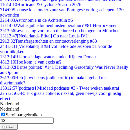
116
14:10
Hurricane & Cyclone Season 2026
7
14:09
Spaanse kust onder vuur van Portugese oorlogsschepen: 120
gewonden
32
14:03
Astronomie in de Achtertuin #6
171
14:02
Wat is jullie binnenhuistemperatuur? #81 Horrorzomer
25
13:56
Levenslang voor man die inreed op betogers in München
131
13:47
[Nederlands Elftal] Op naar Louis IV?
29
13:32
Transfergeruchten en contractverlenging #83
243
13:31
[Videoland] B&B vol liefde 6de seizoen #1 voor de
vooruitkijkers
13
13:14
Historisch lage waterstanden Rijn en Donau
48
13:10
Hoe kom je van egels af?
85
13:02
[Britse politiek] #141 Declining Gracefully Was Never Really
an Option
26
13:00
Heb jij wel eens (online of irl) te maken gehad met
discriminatie?
153
12:57
[podcasts] Misdaad podcasts #3 - Twee weken taakstraf
225
12:56
GR: Elk glas alcohol is riskant, geen bewijs voor gunstig
effect
Nederland
Nederland
Scrollbar gebruiken
opslaan