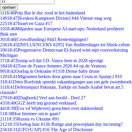
opslaan
11
18:48
Prijs Bar le duc rood in het buitenland
149
18:47
[Keuken Kampioen Divisie] #44 Vitesse mag weg
225
18:47
Israel en Gaza #17
10
18:46
Miljarden naar Europese AI-start-ups: Nederland profiteert
flink mee
30
18:46
[Crowdfunding] #443 Rentestijgingen?
236
18:45
[INFLUENCERS #295] Van flodderslinger tot Shrek-crème
106
18:45
Progressieve Democraat El-Sayed wint nipt voorverkiezing
Michigan
37
18:45
Trump wil dat J.D. Vance hem in 2028 opvolgt
184
18:42
Tour de France femmes 2026 #4 op de Ventoux
99
18:42
Oorlog in Oekraïne #1318 Drone baby drone
120
18:41
Migranten breken door grens naar Ceuta in Spanje,l #10
3
18:41
Dries Roelvink spreekt vakantieganger aan om gele zwembroek
11
18:41
Defensiepact Pakistan, Turkije en Saudi-Arabië bevat art.5
clausule?
279
18:40
[Dagboek] Veel aan hoofd - Deel 27
43
18:40
GGZ heeft mij gezond verklaard.
44
18:39
[Eva vd Wijdeven] geruchten over dakloosheid
5
18:38
Hoe hiermee om te gaan?
211
18:35
Russia vs Ukraine #91
212
18:35
Oorlog Iran #136 Bridge and powerplant day incoming?
256
18:31
[UFO/UAP] #16 The Age of Disclosure