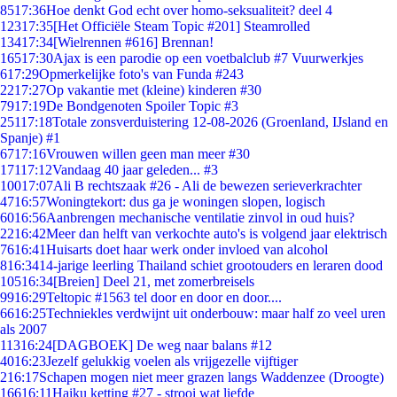
85
17:36
Hoe denkt God echt over homo-seksualiteit? deel 4
123
17:35
[Het Officiële Steam Topic #201] Steamrolled
134
17:34
[Wielrennen #616] Brennan!
165
17:30
Ajax is een parodie op een voetbalclub #7 Vuurwerkjes
6
17:29
Opmerkelijke foto's van Funda #243
22
17:27
Op vakantie met (kleine) kinderen #30
79
17:19
De Bondgenoten Spoiler Topic #3
251
17:18
Totale zonsverduistering 12-08-2026 (Groenland, IJsland en
Spanje) #1
67
17:16
Vrouwen willen geen man meer #30
171
17:12
Vandaag 40 jaar geleden... #3
100
17:07
Ali B rechtszaak #26 - Ali de bewezen serieverkrachter
47
16:57
Woningtekort: dus ga je woningen slopen, logisch
60
16:56
Aanbrengen mechanische ventilatie zinvol in oud huis?
22
16:42
Meer dan helft van verkochte auto's is volgend jaar elektrisch
76
16:41
Huisarts doet haar werk onder invloed van alcohol
8
16:34
14-jarige leerling Thailand schiet grootouders en leraren dood
105
16:34
[Breien] Deel 21, met zomerbreisels
99
16:29
Teltopic #1563 tel door en door en door....
66
16:25
Techniekles verdwijnt uit onderbouw: maar half zo veel uren
als 2007
113
16:24
[DAGBOEK] De weg naar balans #12
40
16:23
Jezelf gelukkig voelen als vrijgezelle vijftiger
2
16:17
Schapen mogen niet meer grazen langs Waddenzee (Droogte)
166
16:11
Haiku ketting #27 - strooi wat liefde