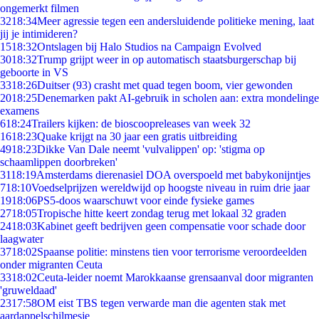
ongemerkt filmen
32
18:34
Meer agressie tegen een andersluidende politieke mening, laat
jij je intimideren?
15
18:32
Ontslagen bij Halo Studios na Campaign Evolved
30
18:32
Trump grijpt weer in op automatisch staatsburgerschap bij
geboorte in VS
33
18:26
Duitser (93) crasht met quad tegen boom, vier gewonden
20
18:25
Denemarken pakt AI-gebruik in scholen aan: extra mondelinge
examens
6
18:24
Trailers kijken: de bioscoopreleases van week 32
16
18:23
Quake krijgt na 30 jaar een gratis uitbreiding
49
18:23
Dikke Van Dale neemt 'vulvalippen' op: 'stigma op
schaamlippen doorbreken'
31
18:19
Amsterdams dierenasiel DOA overspoeld met babykonijntjes
7
18:10
Voedselprijzen wereldwijd op hoogste niveau in ruim drie jaar
19
18:06
PS5-doos waarschuwt voor einde fysieke games
27
18:05
Tropische hitte keert zondag terug met lokaal 32 graden
24
18:03
Kabinet geeft bedrijven geen compensatie voor schade door
laagwater
37
18:02
Spaanse politie: minstens tien voor terrorisme veroordeelden
onder migranten Ceuta
33
18:02
Ceuta-leider noemt Marokkaanse grensaanval door migranten
'gruweldaad'
23
17:58
OM eist TBS tegen verwarde man die agenten stak met
aardappelschilmesje