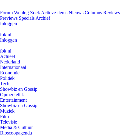
Forum
Weblog
Zoek
Actieve Items
Nieuws
Columns
Reviews
Previews
Specials
Archief
Inloggen
fok.nl
Inloggen
fok.nl
Actueel
Nederland
Internationaal
Economie
Politiek
Tech
Showbiz en Gossip
Opmerkelijk
Entertainment
Showbiz en Gossip
Muziek
Film
Televisie
Media & Cultuur
Bioscoopagenda