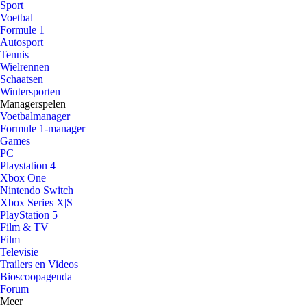
Sport
Voetbal
Formule 1
Autosport
Tennis
Wielrennen
Schaatsen
Wintersporten
Managerspelen
Voetbalmanager
Formule 1-manager
Games
PC
Playstation 4
Xbox One
Nintendo Switch
Xbox Series X|S
PlayStation 5
Film & TV
Film
Televisie
Trailers en Videos
Bioscoopagenda
Forum
Meer