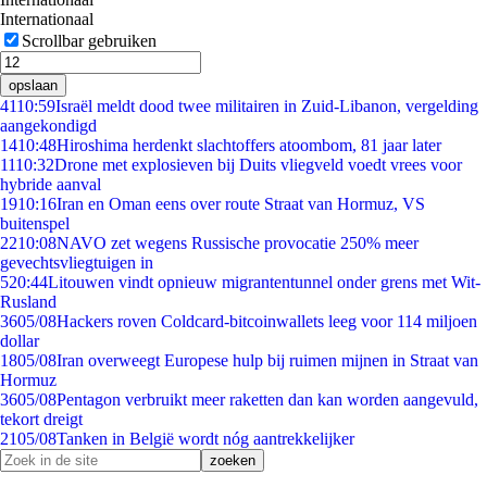
Internationaal
Scrollbar gebruiken
opslaan
41
10:59
Israël meldt dood twee militairen in Zuid-Libanon, vergelding
aangekondigd
14
10:48
Hiroshima herdenkt slachtoffers atoombom, 81 jaar later
11
10:32
Drone met explosieven bij Duits vliegveld voedt vrees voor
hybride aanval
19
10:16
Iran en Oman eens over route Straat van Hormuz, VS
buitenspel
22
10:08
NAVO zet wegens Russische provocatie 250% meer
gevechtsvliegtuigen in
5
20:44
Litouwen vindt opnieuw migrantentunnel onder grens met Wit-
Rusland
36
05/08
Hackers roven Coldcard-bitcoinwallets leeg voor 114 miljoen
dollar
18
05/08
Iran overweegt Europese hulp bij ruimen mijnen in Straat van
Hormuz
36
05/08
Pentagon verbruikt meer raketten dan kan worden aangevuld,
tekort dreigt
21
05/08
Tanken in België wordt nóg aantrekkelijker