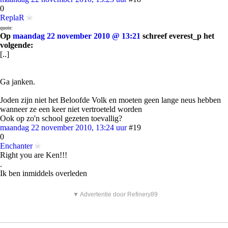
0
ReplaR
quote:
Op
maandag 22 november 2010 @ 13:21
schreef everest_p het
volgende:
[..]
Ga janken.
Joden zijn niet het Beloofde Volk en moeten geen lange neus hebben
wanneer ze een keer niet vertroeteld worden
Ook op zo'n school gezeten toevallig?
maandag 22 november 2010, 13:24 uur
#19
0
Enchanter
Right you are Ken!!!
.
Ik ben inmiddels overleden
▼ Advertentie door Refinery89