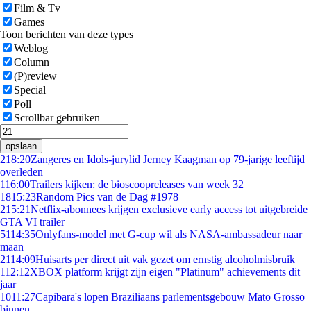
Film & Tv
Games
Toon berichten van deze types
Weblog
Column
(P)review
Special
Poll
Scrollbar gebruiken
opslaan
2
18:20
Zangeres en Idols-jurylid Jerney Kaagman op 79-jarige leeftijd
overleden
1
16:00
Trailers kijken: de bioscoopreleases van week 32
18
15:23
Random Pics van de Dag #1978
2
15:21
Netflix-abonnees krijgen exclusieve early access tot uitgebreide
GTA VI trailer
51
14:35
Onlyfans-model met G-cup wil als NASA-ambassadeur naar
maan
21
14:09
Huisarts per direct uit vak gezet om ernstig alcoholmisbruik
1
12:12
XBOX platform krijgt zijn eigen "Platinum" achievements dit
jaar
10
11:27
Capibara's lopen Braziliaans parlementsgebouw Mato Grosso
binnen