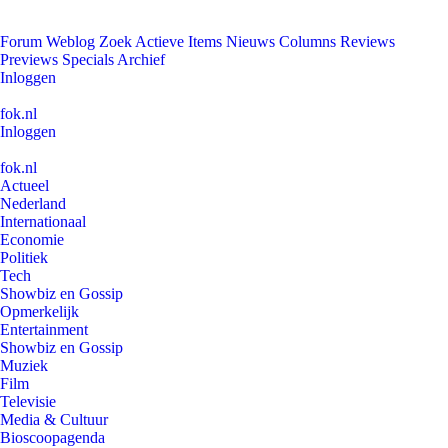
Forum
Weblog
Zoek
Actieve Items
Nieuws
Columns
Reviews
Previews
Specials
Archief
Inloggen
fok.nl
Inloggen
fok.nl
Actueel
Nederland
Internationaal
Economie
Politiek
Tech
Showbiz en Gossip
Opmerkelijk
Entertainment
Showbiz en Gossip
Muziek
Film
Televisie
Media & Cultuur
Bioscoopagenda