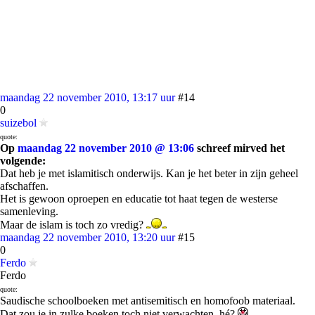
maandag 22 november 2010, 13:17 uur
#14
0
suizebol
quote:
Op
maandag 22 november 2010 @ 13:06
schreef mirved het
volgende:
Dat heb je met islamitisch onderwijs. Kan je het beter in zijn geheel
afschaffen.
Het is gewoon oproepen en educatie tot haat tegen de westerse
samenleving.
Maar de islam is toch zo vredig?
maandag 22 november 2010, 13:20 uur
#15
0
Ferdo
Ferdo
quote:
Saudische schoolboeken met antisemitisch en homofoob materiaal.
Dat zou je in zulke boeken toch niet verwachten, hé?