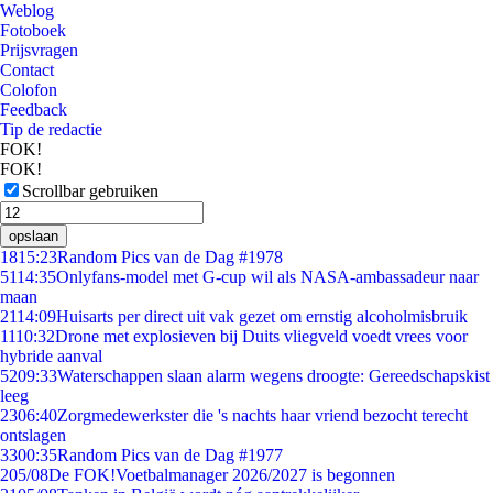
Weblog
Fotoboek
Prijsvragen
Contact
Colofon
Feedback
Tip de redactie
FOK!
FOK!
Scrollbar gebruiken
opslaan
18
15:23
Random Pics van de Dag #1978
51
14:35
Onlyfans-model met G-cup wil als NASA-ambassadeur naar
maan
21
14:09
Huisarts per direct uit vak gezet om ernstig alcoholmisbruik
11
10:32
Drone met explosieven bij Duits vliegveld voedt vrees voor
hybride aanval
52
09:33
Waterschappen slaan alarm wegens droogte: Gereedschapskist
leeg
23
06:40
Zorgmedewerkster die 's nachts haar vriend bezocht terecht
ontslagen
33
00:35
Random Pics van de Dag #1977
2
05/08
De FOK!Voetbalmanager 2026/2027 is begonnen