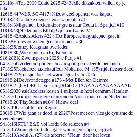
231
18:44
Top 2000 Editie 2025 #243 Alle dikzakken willen op je
lijken
126
18:44
[WLR SC #417] Nieuw deel openen was kaputt
191
18:43
Politieke meme's en spotprenten #11
58
18:43
Migranten breken door grens naar Ceuta in Spanje,l #10
118
18:43
[Nederlands Elftal] Op naar Louis IV?
244
18:42
Asielzoekers #22 : Het Europese migratiepact gaat in
1
18:38
Vrouwen willen geen man meer #30
22
18:36
Jerney Kaagman overleden
108
18:30
[Wielrennen #616] Brennan!
9
18:28
EK Zwemsporten 2026 te Parijs #1
64
18:26
Overleden sporters en aan sport gerelateerde personen
17
18:25
Roekeloze taxichauffeur Mohamed M. (35) rijdt fietster dood
164
18:25
Voorspel hier het warmtegetal van 2026
219
18:24
De Avondetappe #176 - Met Ellen ten Damme.
133
18:21
[UEL/ECL live topic] #160 GOAAAAAAAAAAAAAL
85
18:20
30 asielzoekers kosten 1 miljoen in hotel centrum Haarlem
32
18:20
Jaarlijks emigreren duizenden Amerikanen naar Nederland.
170
18:20
[PlayStation #184] Nieuw deel
13
18:19
Global Justice Report
236
18:17
Wie gaan er dood in 2026?Post met een vleugje cynisme de
overledenen.
94
18:16
[RTL] B&B vol liefde 6de seizoen #4
25
18:15
Woningtekort: dus ga je woningen slopen, logisch
57
18:13
Abdul A. (27) als afperser "Fleur" door het leven