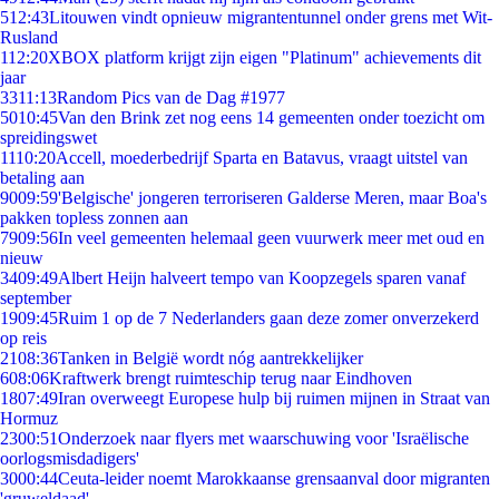
5
12:43
Litouwen vindt opnieuw migrantentunnel onder grens met Wit-
Rusland
1
12:20
XBOX platform krijgt zijn eigen "Platinum" achievements dit
jaar
33
11:13
Random Pics van de Dag #1977
50
10:45
Van den Brink zet nog eens 14 gemeenten onder toezicht om
spreidingswet
11
10:20
Accell, moederbedrijf Sparta en Batavus, vraagt uitstel van
betaling aan
90
09:59
'Belgische' jongeren terroriseren Galderse Meren, maar Boa's
pakken topless zonnen aan
79
09:56
In veel gemeenten helemaal geen vuurwerk meer met oud en
nieuw
34
09:49
Albert Heijn halveert tempo van Koopzegels sparen vanaf
september
19
09:45
Ruim 1 op de 7 Nederlanders gaan deze zomer onverzekerd
op reis
21
08:36
Tanken in België wordt nóg aantrekkelijker
6
08:06
Kraftwerk brengt ruimteschip terug naar Eindhoven
18
07:49
Iran overweegt Europese hulp bij ruimen mijnen in Straat van
Hormuz
23
00:51
Onderzoek naar flyers met waarschuwing voor 'Israëlische
oorlogsmisdadigers'
30
00:44
Ceuta-leider noemt Marokkaanse grensaanval door migranten
'gruweldaad'