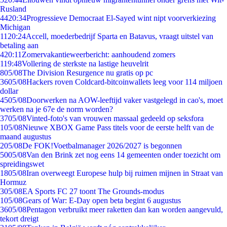
Rusland
44
20:34
Progressieve Democraat El-Sayed wint nipt voorverkiezing
Michigan
11
20:24
Accell, moederbedrijf Sparta en Batavus, vraagt uitstel van
betaling aan
4
20:11
Zomervakantieweerbericht: aanhoudend zomers
1
19:48
Vollering de sterkste na lastige heuvelrit
8
05/08
The Division Resurgence nu gratis op pc
36
05/08
Hackers roven Coldcard-bitcoinwallets leeg voor 114 miljoen
dollar
45
05/08
Doorwerken na AOW-leeftijd vaker vastgelegd in cao's, moet
werken na je 67e de norm worden?
37
05/08
Vinted-foto's van vrouwen massaal gedeeld op seksfora
1
05/08
Nieuwe XBOX Game Pass titels voor de eerste helft van de
maand augustus
2
05/08
De FOK!Voetbalmanager 2026/2027 is begonnen
50
05/08
Van den Brink zet nog eens 14 gemeenten onder toezicht om
spreidingswet
18
05/08
Iran overweegt Europese hulp bij ruimen mijnen in Straat van
Hormuz
3
05/08
EA Sports FC 27 toont The Grounds-modus
1
05/08
Gears of War: E-Day open beta begint 6 augustus
36
05/08
Pentagon verbruikt meer raketten dan kan worden aangevuld,
tekort dreigt