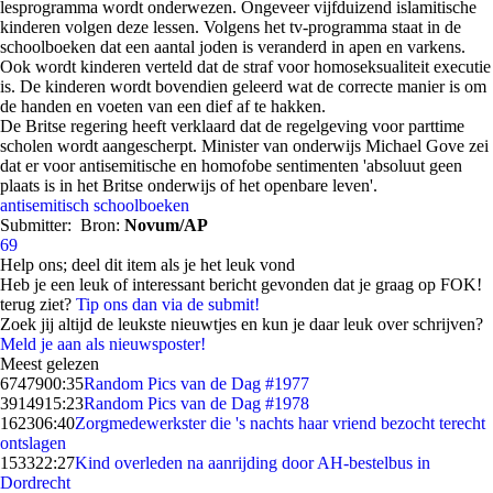
lesprogramma wordt onderwezen. Ongeveer vijfduizend islamitische
kinderen volgen deze lessen. Volgens het tv-programma staat in de
schoolboeken dat een aantal joden is veranderd in apen en varkens.
Ook wordt kinderen verteld dat de straf voor homoseksualiteit executie
is. De kinderen wordt bovendien geleerd wat de correcte manier is om
de handen en voeten van een dief af te hakken.
De Britse regering heeft verklaard dat de regelgeving voor parttime
scholen wordt aangescherpt. Minister van onderwijs Michael Gove zei
dat er voor antisemitische en homofobe sentimenten 'absoluut geen
plaats is in het Britse onderwijs of het openbare leven'.
antisemitisch
schoolboeken
Submitter:
Bron:
Novum/AP
69
Help ons; deel dit item als je het leuk vond
Heb je een leuk of interessant bericht gevonden dat je graag op FOK!
terug ziet?
Tip ons dan via de submit!
Zoek jij altijd de leukste nieuwtjes en kun je daar leuk over schrijven?
Meld je aan als nieuwsposter!
Meest gelezen
67479
00:35
Random Pics van de Dag #1977
39149
15:23
Random Pics van de Dag #1978
1623
06:40
Zorgmedewerkster die 's nachts haar vriend bezocht terecht
ontslagen
1533
22:27
Kind overleden na aanrijding door AH-bestelbus in
Dordrecht