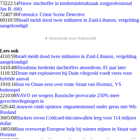
732
22:14
Nieuw slachtoffer in kindermisbruikzaak zorgprofessional
Jan B. (66)
724
07:00
Forensics: Crime Scene Detective
691
10:59
Israël meldt dood twee militairen in Zuid-Libanon, vergelding
aangekondigd
▼ Advertentie door Refinery89
Lees ook
41
10:59
Israël meldt dood twee militairen in Zuid-Libanon, vergelding
aangekondigd
14
10:48
Hiroshima herdenkt slachtoffers atoombom, 81 jaar later
11
10:32
Drone met explosieven bij Duits vliegveld voedt vrees voor
hybride aanval
19
10:16
Iran en Oman eens over route Straat van Hormuz, VS
buitenspel
22
10:08
NAVO zet wegens Russische provocatie 250% meer
gevechtsvliegtuigen in
5
20:44
Litouwen vindt opnieuw migrantentunnel onder grens met Wit-
Rusland
36
05/08
Hackers roven Coldcard-bitcoinwallets leeg voor 114 miljoen
dollar
18
05/08
Iran overweegt Europese hulp bij ruimen mijnen in Straat van
Hormuz