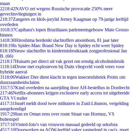
maan
22
18:42
NAVO zet wegens Russische provocatie 250% meer
gevechtsvliegtuigen in
2
18:37
Zangeres en Idols-jurylid Jerney Kaagman op 79-jarige leeftijd
overleden
10
18:37
Capibara's lopen Braziliaans parlementsgebouw Mato Grosso
binnen
14
18:30
Hiroshima herdenkt slachtoffers atoombom, 81 jaar later
8
18:19
In Spider-Man: Brand New Day is Spidey echt weer Spidey
6
18:18
Nieuw slachtoffer in kindermisbruikzaak zorgprofessional Jan
B. (66)
21
18:17
Huisarts per direct uit vak gezet om ernstig alcoholmisbruik
11
18:14
Drone met explosieven bij Duits vliegveld voedt vrees voor
hybride aanval
31
18:06
Wakker Dier dient klacht in tegen insectenfabriek Protix om
duurzaamheidsclaims
33
17:57
Kind overleden na aanrijding door AH-bestelbus in Dordrecht
2
17:46
Netflix-abonnees krijgen exclusieve early access tot uitgebreide
GTA VI trailer
41
17:31
Israël meldt dood twee militairen in Zuid-Libanon, vergelding
aangekondigd
19
17:29
Iran en Oman eens over route Straat van Hormuz, VS
buitenspel
37
17:16
Vinted-foto's van vrouwen massaal gedeeld op seksfora
45
17:10
Doorwerken na AOW-leeftijd vaker vastgelegd in cao's, moet