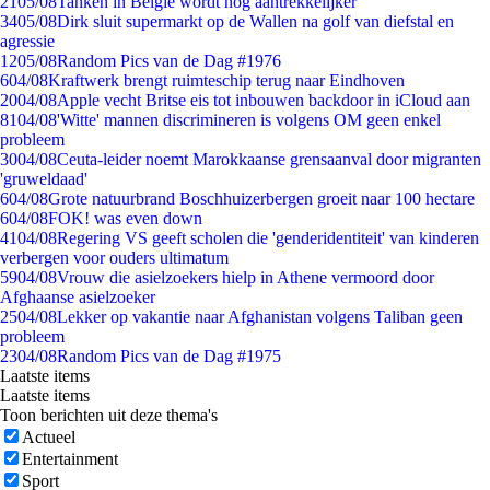
21
05/08
Tanken in België wordt nóg aantrekkelijker
34
05/08
Dirk sluit supermarkt op de Wallen na golf van diefstal en
agressie
12
05/08
Random Pics van de Dag #1976
6
04/08
Kraftwerk brengt ruimteschip terug naar Eindhoven
20
04/08
Apple vecht Britse eis tot inbouwen backdoor in iCloud aan
81
04/08
'Witte' mannen discrimineren is volgens OM geen enkel
probleem
30
04/08
Ceuta-leider noemt Marokkaanse grensaanval door migranten
'gruweldaad'
6
04/08
Grote natuurbrand Boschhuizerbergen groeit naar 100 hectare
6
04/08
FOK! was even down
41
04/08
Regering VS geeft scholen die 'genderidentiteit' van kinderen
verbergen voor ouders ultimatum
59
04/08
Vrouw die asielzoekers hielp in Athene vermoord door
Afghaanse asielzoeker
25
04/08
Lekker op vakantie naar Afghanistan volgens Taliban geen
probleem
23
04/08
Random Pics van de Dag #1975
Laatste items
Laatste items
Toon berichten uit deze thema's
Actueel
Entertainment
Sport