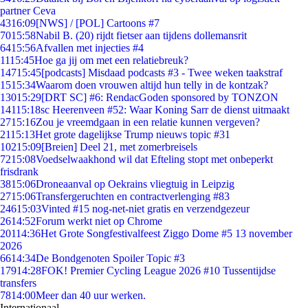
partner Ceva
43
16:09
[NWS] / [POL] Cartoons #7
70
15:58
Nabil B. (20) rijdt fietser aan tijdens dollemansrit
64
15:56
Afvallen met injecties #4
11
15:45
Hoe ga jij om met een relatiebreuk?
147
15:45
[podcasts] Misdaad podcasts #3 - Twee weken taakstraf
15
15:34
Waarom doen vrouwen altijd hun telly in de kontzak?
130
15:29
[DRT SC] #6: RendacGoden sponsored by TONZON
141
15:18
sc Heerenveen #52: Waar Koning Sarr de dienst uitmaakt
27
15:16
Zou je vreemdgaan in een relatie kunnen vergeven?
21
15:13
Het grote dagelijkse Trump nieuws topic #31
102
15:09
[Breien] Deel 21, met zomerbreisels
72
15:08
Voedselwaakhond wil dat Efteling stopt met onbeperkt
frisdrank
38
15:06
Droneaanval op Oekrains vliegtuig in Leipzig
27
15:06
Transfergeruchten en contractverlenging #83
246
15:03
Vinted #15 nog-net-niet gratis en verzendgezeur
26
14:52
Forum werkt niet op Chrome
201
14:36
Het Grote Songfestivalfeest Ziggo Dome #5 13 november
2026
66
14:34
De Bondgenoten Spoiler Topic #3
179
14:28
FOK! Premier Cycling League 2026 #10 Tussentijdse
transfers
78
14:00
Meer dan 40 uur werken.
Internationaal