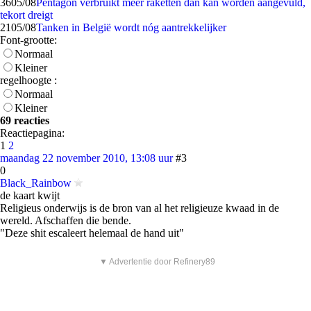
36
05/08
Pentagon verbruikt meer raketten dan kan worden aangevuld,
tekort dreigt
21
05/08
Tanken in België wordt nóg aantrekkelijker
Font-grootte:
Normaal
Kleiner
regelhoogte :
Normaal
Kleiner
69 reacties
Reactiepagina:
1
2
maandag 22 november 2010, 13:08 uur
#3
0
Black_Rainbow
de kaart kwijt
Religieus onderwijs is de bron van al het religieuze kwaad in de
wereld. Afschaffen die bende.
"Deze shit escaleert helemaal de hand uit"
▼ Advertentie door Refinery89