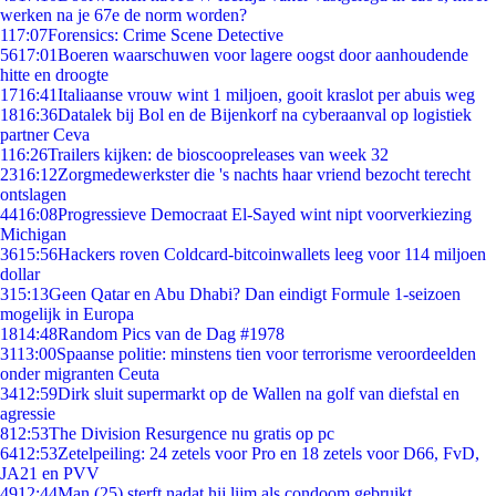
werken na je 67e de norm worden?
1
17:07
Forensics: Crime Scene Detective
56
17:01
Boeren waarschuwen voor lagere oogst door aanhoudende
hitte en droogte
17
16:41
Italiaanse vrouw wint 1 miljoen, gooit kraslot per abuis weg
18
16:36
Datalek bij Bol en de Bijenkorf na cyberaanval op logistiek
partner Ceva
1
16:26
Trailers kijken: de bioscoopreleases van week 32
23
16:12
Zorgmedewerkster die 's nachts haar vriend bezocht terecht
ontslagen
44
16:08
Progressieve Democraat El-Sayed wint nipt voorverkiezing
Michigan
36
15:56
Hackers roven Coldcard-bitcoinwallets leeg voor 114 miljoen
dollar
3
15:13
Geen Qatar en Abu Dhabi? Dan eindigt Formule 1-seizoen
mogelijk in Europa
18
14:48
Random Pics van de Dag #1978
31
13:00
Spaanse politie: minstens tien voor terrorisme veroordeelden
onder migranten Ceuta
34
12:59
Dirk sluit supermarkt op de Wallen na golf van diefstal en
agressie
8
12:53
The Division Resurgence nu gratis op pc
64
12:53
Zetelpeiling: 24 zetels voor Pro en 18 zetels voor D66, FvD,
JA21 en PVV
49
12:44
Man (25) sterft nadat hij lijm als condoom gebruikt