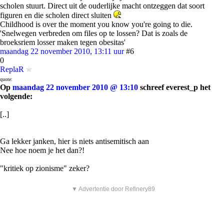
scholen stuurt. Direct uit de ouderlijke macht ontzeggen dat soort
figuren en die scholen direct sluiten
Childhood is over the moment you know you're going to die.
'Snelwegen verbreden om files op te lossen? Dat is zoals de
broeksriem losser maken tegen obesitas'
maandag 22 november 2010, 13:11 uur
#6
0
ReplaR
quote:
Op
maandag 22 november 2010 @ 13:10
schreef everest_p het
volgende:
[..]
Ga lekker janken, hier is niets antisemitisch aan
Nee hoe noem je het dan?!
"kritiek op zionisme" zeker?
▼ Advertentie door Refinery89