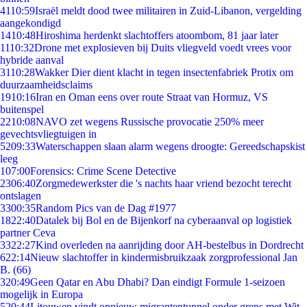
41
10:59
Israël meldt dood twee militairen in Zuid-Libanon, vergelding
aangekondigd
14
10:48
Hiroshima herdenkt slachtoffers atoombom, 81 jaar later
11
10:32
Drone met explosieven bij Duits vliegveld voedt vrees voor
hybride aanval
31
10:28
Wakker Dier dient klacht in tegen insectenfabriek Protix om
duurzaamheidsclaims
19
10:16
Iran en Oman eens over route Straat van Hormuz, VS
buitenspel
22
10:08
NAVO zet wegens Russische provocatie 250% meer
gevechtsvliegtuigen in
52
09:33
Waterschappen slaan alarm wegens droogte: Gereedschapskist
leeg
1
07:00
Forensics: Crime Scene Detective
23
06:40
Zorgmedewerkster die 's nachts haar vriend bezocht terecht
ontslagen
33
00:35
Random Pics van de Dag #1977
18
22:40
Datalek bij Bol en de Bijenkorf na cyberaanval op logistiek
partner Ceva
33
22:27
Kind overleden na aanrijding door AH-bestelbus in Dordrecht
6
22:14
Nieuw slachtoffer in kindermisbruikzaak zorgprofessional Jan
B. (66)
3
20:49
Geen Qatar en Abu Dhabi? Dan eindigt Formule 1-seizoen
mogelijk in Europa
5
20:44
Litouwen vindt opnieuw migrantentunnel onder grens met Wit-