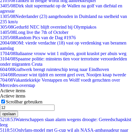
21
05/08
Tanken in België wordt nóg aantrekkelijker
34
05/08
Dirk sluit supermarkt op de Wallen na golf van diefstal en
agressie
13
05/08
Nederlander (23) aangehouden in Duitsland na snelheid van
235 km/u
3
05/08
Gedurfd NEC blijft overeind bij Olympiakos
14
05/08
Long live the 7th of October
12
05/08
Random Pics van de Dag #1976
20
04/08
OM: vierde verdachte (18) vast op verdenking van beramen
aanslag
17
04/08
Italiaanse vrouw wint 1 miljoen, gooit kraslot per abuis weg
31
04/08
Spaanse politie: minstens tien voor terrorisme veroordeelden
onder migranten Ceuta
6
04/08
Kraftwerk brengt ruimteschip terug naar Eindhoven
1
04/08
Reusser wint tijdrit en neemt geel over, Nooijen knap tweede
7
04/08
Vakantiekiekje Verstappen en Wolff voedt geruchten over
Mercedes-overstap
Actieve items
Actieve items
Scrollbar gebruiken
opslaan
52
18:53
Waterschappen slaan alarm wegens droogte: Gereedschapskist
leeg
51
18:51
Onlyfans-model met G-cup wil als NASA-ambassadeur naar