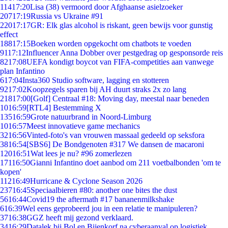
114
17:20
Lisa (38) vermoord door Afghaanse asielzoeker
207
17:19
Russia vs Ukraine #91
220
17:17
GR: Elk glas alcohol is riskant, geen bewijs voor gunstig
effect
188
17:15
Boeken worden opgekocht om chatbots te voeden
91
17:12
Influencer Anna Dobber over pestgedrag op gesponsorde reis
82
17:08
UEFA kondigt boycot van FIFA-competities aan vanwege
plan Infantino
6
17:04
Insta360 Studio software, lagging en stotteren
92
17:02
Koopzegels sparen bij AH duurt straks 2x zo lang
218
17:00
[Golf] Centraal #18: Moving day, meestal naar beneden
10
16:59
[RTL4] Bestemming X
135
16:59
Grote natuurbrand in Noord-Limburg
10
16:57
Meest innovatieve game mechanics
32
16:56
Vinted-foto's van vrouwen massaal gedeeld op seksfora
38
16:54
[SBS6] De Bondgenoten #317 We dansen de macaroni
120
16:51
Wat lees je nu? #96 zomerlezen
171
16:50
Gianni Infantino doet aanbod om 211 voetbalbonden 'om te
kopen'
112
16:49
Hurricane & Cyclone Season 2026
237
16:45
Speciaalbieren #80: another one bites the dust
56
16:44
Covid19 the aftermath #17 bananenmilkshake
6
16:39
Wel eens geprobeerd jou in een relatie te manipuleren?
37
16:38
GGZ heeft mij gezond verklaard.
34
16:29
Datalek bij Bol en Bijenkorf na cyberaanval op logistiek