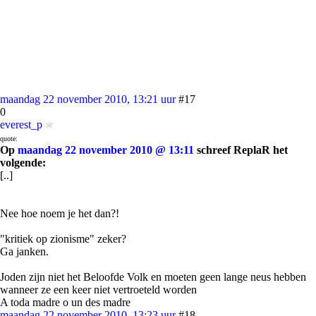
maandag 22 november 2010, 13:21 uur
#17
0
everest_p
quote:
Op
maandag 22 november 2010 @ 13:11
schreef ReplaR het
volgende:
[..]
Nee hoe noem je het dan?!
"kritiek op zionisme" zeker?
Ga janken.
Joden zijn niet het Beloofde Volk en moeten geen lange neus hebben
wanneer ze een keer niet vertroeteld worden
A toda madre o un des madre
maandag 22 november 2010, 13:23 uur
#18