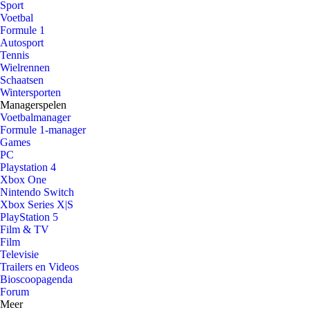
Sport
Voetbal
Formule 1
Autosport
Tennis
Wielrennen
Schaatsen
Wintersporten
Managerspelen
Voetbalmanager
Formule 1-manager
Games
PC
Playstation 4
Xbox One
Nintendo Switch
Xbox Series X|S
PlayStation 5
Film & TV
Film
Televisie
Trailers en Videos
Bioscoopagenda
Forum
Meer