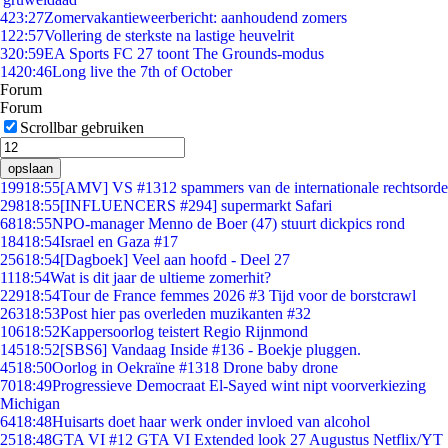
4
23:27
Zomervakantieweerbericht: aanhoudend zomers
1
22:57
Vollering de sterkste na lastige heuvelrit
3
20:59
EA Sports FC 27 toont The Grounds-modus
14
20:46
Long live the 7th of October
Forum
Forum
Scrollbar gebruiken
opslaan
199
18:55
[AMV] VS #1312 spammers van de internationale rechtsorde
298
18:55
[INFLUENCERS #294] supermarkt Safari
68
18:55
NPO-manager Menno de Boer (47) stuurt dickpics rond
184
18:54
Israel en Gaza #17
256
18:54
[Dagboek] Veel aan hoofd - Deel 27
11
18:54
Wat is dit jaar de ultieme zomerhit?
229
18:54
Tour de France femmes 2026 #3 Tijd voor de borstcrawl
263
18:53
Post hier pas overleden muzikanten #32
106
18:52
Kappersoorlog teistert Regio Rijnmond
145
18:52
[SBS6] Vandaag Inside #136 - Boekje pluggen.
45
18:50
Oorlog in Oekraïne #1318 Drone baby drone
70
18:49
Progressieve Democraat El-Sayed wint nipt voorverkiezing
Michigan
64
18:48
Huisarts doet haar werk onder invloed van alcohol
25
18:48
GTA VI #12 GTA VI Extended look 27 Augustus Netflix/YT