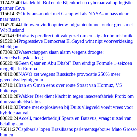
1174
22:40
Datalek bij Bol en de Bijenkorf na cyberaanval op logistiek
partner Ceva
1156
14:35
Onlyfans-model met G-cup wil als NASA-ambassadeur
naar maan
1145
20:44
Litouwen vindt opnieuw migrantentunnel onder grens met
Wit-Rusland
941
14:09
Huisarts per direct uit vak gezet om ernstig alcoholmisbruik
915
20:34
Progressieve Democraat El-Sayed wint nipt voorverkiezing
Michigan
873
09:33
Waterschappen slaan alarm wegens droogte:
Gereedschapskist leeg
860
20:49
Geen Qatar en Abu Dhabi? Dan eindigt Formule 1-seizoen
mogelijk in Europa
848
10:08
NAVO zet wegens Russische provocatie 250% meer
gevechtsvliegtuigen in
827
10:16
Iran en Oman eens over route Straat van Hormuz, VS
buitenspel
826
10:28
Wakker Dier dient klacht in tegen insectenfabriek Protix om
duurzaamheidsclaims
814
10:32
Drone met explosieven bij Duits vliegveld voedt vrees voor
hybride aanval
806
20:24
Accell, moederbedrijf Sparta en Batavus, vraagt uitstel van
betaling aan
766
11:27
Capibara's lopen Braziliaans parlementsgebouw Mato Grosso
binnen