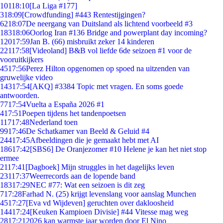
101
18:10
[La Liga #177]
3
18:09
[Crowdfunding] #443 Rentestijgingen?
62
18:07
De neergang van Duitsland als lichtend voorbeeld #3
183
18:06
Oorlog Iran #136 Bridge and powerplant day incoming?
120
17:59
Jan B. (66) misbruikt zeker 14 kinderen
221
17:58
[Videoland] B&B vol liefde 6de seizoen #1 voor de
vooruitkijkers
45
17:56
Perez Hilton opgenomen op spoed na uitzenden van
gruwelijke video
143
17:54
[AKQ] #3384 Topic met vragen. En soms goede
antwoorden.
77
17:54
Vuelta a España 2026 #1
4
17:51
Poepen tijdens het tandenpoetsen
117
17:48
Nederland toen
99
17:46
De Schatkamer van Beeld & Geluid #4
244
17:45
Afbeeldingen die je gemaakt hebt met AI
186
17:42
[SBS6] De Oranjezomer #10 Helene je kan het niet stop
ermee
21
17:41
[Dagboek] Mijn struggles in het dagelijks leven
231
17:37
Weerrecords aan de lopende band
183
17:29
NEC #77: Wat een seizoen is dit zeg
7
17:28
Farhad N. (25) krijgt levenslang voor aanslag Munchen
45
17:27
[Eva vd Wijdeven] geruchten over dakloosheid
144
17:24
[Keuken Kampioen Divisie] #44 Vitesse mag weg
28
17:21
2026 kan warmste jaar worden door El Nino