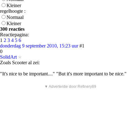
Kleiner
regelhoogte :
Normaal
Kleiner
300 reacties
Reactiepagina:
1
2
3
4
5
6
donderdag 9 september 2010, 15:23 uur
#1
0
SolidArt
Zoals Scooter al zei:
"It's nice to be important...." "But it's more important to be nice."
▼ Advertentie door Refinery89