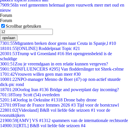
79
09:56
In veel gemeenten helemaal geen vuurwerk meer met oud en
nieuw
Forum
Forum
Scrollbar gebruiken
opslaan
73
01:55
Migranten breken door grens naar Ceuta in Spanje,l #10
181
01:55
[ONLINE] Roddelpraat Topic #21
203
01:53
Trump wil Groenland #16 Het opengrensbeleid is de
schuldige
30
01:51
Zou je vreemdgaan in een relatie kunnen vergeven?
59
01:50
[INFLUENCERS #295] Van flodderslinger tot Shrek-crème
17
01:42
Vrouwen willen geen man meer #30
100
01:22
NPO-manager Menno de Boer (47) op non-actief stuurde
dick-pic rond
187
01:20
Oorlog Iran #136 Bridge and powerplant day incoming?
7
01:18
Tony Scott (54) overleden
52
01:14
Oorlog in Oekraïne #1318 Drone baby drone
237
01:09
Tour de France femmes 2026 #3 Tijd voor de borstcrawl
228
01:02
[Videoland] B&B vol liefde 6de seizoen #1 voor de
vooruitkijkers
219
00:59
[AMV] VS #1312 spammers van de internationale rechtsorde
149
00:31
[RTL] B&B vol liefde 6de seizoen #4