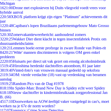
Michigan
16
21:00
Drone met explosieven bij Duits vliegveld voedt vrees voor
hybride aanval
2
20:58
XBOX platform krijgt zijn eigen "Platinum" achievements dit
jaar
12
20:48
Capibara's lopen Braziliaans parlementsgebouw Mato Grosso
binnen
5
20:30
Zomervakantieweerbericht: aanhoudend zomers
32
20:25
Wakker Dier dient klacht in tegen insectenfabriek Protix om
duurzaamheidsclaims
1
20:21
Lemmen boekt eerste profzege in zware Ronde van Polen-rit
84
20:21
'Witte' mannen discrimineren is volgens OM geen enkel
probleem
22
20:05
Huisarts per direct uit vak gezet om ernstig alcoholmisbruik
15
19:45
Hiroshima herdenkt slachtoffers atoombom, 81 jaar later
38
19:40
Vinted-foto's van vrouwen massaal gedeeld op seksfora
21
19:34
OM: vierde verdachte (18) vast op verdenking van beramen
aanslag
19
19:25
Random Pics van de Dag #1978
8
18:19
In Spider-Man: Brand New Day is Spidey echt weer Spidey
6
18:18
Nieuw slachtoffer in kindermisbruikzaak zorgprofessional Jan
B. (66)
45
17:10
Doorwerken na AOW-leeftijd vaker vastgelegd in cao's, moet
werken na je 67e de norm worden?
1
17:07
Forensics: Crime Scene Detective