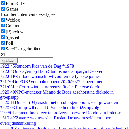
Film & Tv
Games
Toon berichten van deze types
Weblog
Column
(P)review
Special
Poll
Scrollbar gebruiken
opslaan
19
22:45
Random Pics van de Dag #1978
7
22:04
Ontslagen bij Halo Studios na Campaign Evolved
7
22:01
PS5-doos waarschuwt voor einde fysieke games
2
21:30
De FOK!Voetbalmanager 2026/2027 is begonnen
2
21:03
Le Court wint na nerveuze finale, Pieterse derde
19
20:40
NPO-manager Menno de Boer geschorst na dickpic in
groepsapp
15
20:11
Duitser (93) crasht met quad tegen boom, vier gewonden
32
20:03
Trump wil dat J.D. Vance hem in 2028 opvolgt
1
19:50
Lemmen boekt eerste profzege in zware Ronde van Polen-rit
13
19:42
'Zwarte weduwes' in Rusland trouwen soldaten voor
overlijdensuitkering
11
18:20
Zangeres en Idols-jurylid Jerney Kaagman op 79-jarige leeftijd