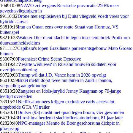
Gereedschapskist leeg
1049
10:08
NAVO zet wegens Russische provocatie 250% meer
gevechtsvliegtuigen in
991
10:32
Drone met explosieven bij Duits vliegveld voedt vrees voor
hybride aanval
988
10:16
Iran en Oman eens over route Straat van Hormuz, VS
buitenspel
982
10:28
Wakker Dier dient klacht in tegen insectenfabriek Protix om
duurzaamheidsclaims
971
11:27
Capibara's lopen Braziliaans parlementsgebouw Mato Grosso
binnen
930
07:00
Forensics: Crime Scene Detective
923
19:42
'Zwarte weduwes' in Rusland trouwen soldaten voor
overlijdensuitkering
907
20:03
Trump wil dat J.D. Vance hem in 2028 opvolgt
860
10:59
Israël meldt dood twee militairen in Zuid-Libanon,
vergelding aangekondigd
835
18:20
Zangeres en Idols-jurylid Jerney Kaagman op 79-jarige
leeftijd overleden
789
15:21
Netflix-abonnees krijgen exclusieve early access tot
uitgebreide GTA VI trailer
685
20:11
Duitser (93) crasht met quad tegen boom, vier gewonden
647
10:48
Hiroshima herdenkt slachtoffers atoombom, 81 jaar later
623
20:40
NPO-manager Menno de Boer geschorst na dickpic in
groepsapp