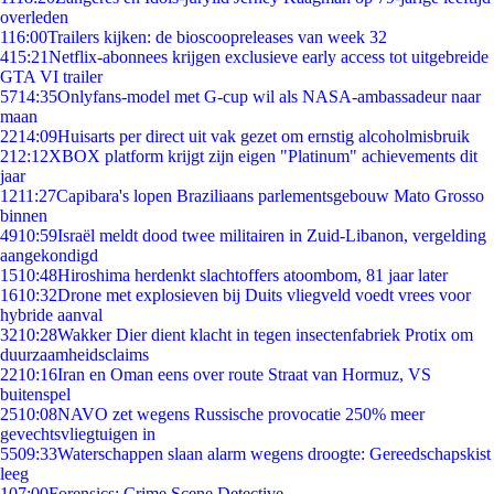
overleden
1
16:00
Trailers kijken: de bioscoopreleases van week 32
4
15:21
Netflix-abonnees krijgen exclusieve early access tot uitgebreide
GTA VI trailer
57
14:35
Onlyfans-model met G-cup wil als NASA-ambassadeur naar
maan
22
14:09
Huisarts per direct uit vak gezet om ernstig alcoholmisbruik
2
12:12
XBOX platform krijgt zijn eigen "Platinum" achievements dit
jaar
12
11:27
Capibara's lopen Braziliaans parlementsgebouw Mato Grosso
binnen
49
10:59
Israël meldt dood twee militairen in Zuid-Libanon, vergelding
aangekondigd
15
10:48
Hiroshima herdenkt slachtoffers atoombom, 81 jaar later
16
10:32
Drone met explosieven bij Duits vliegveld voedt vrees voor
hybride aanval
32
10:28
Wakker Dier dient klacht in tegen insectenfabriek Protix om
duurzaamheidsclaims
22
10:16
Iran en Oman eens over route Straat van Hormuz, VS
buitenspel
25
10:08
NAVO zet wegens Russische provocatie 250% meer
gevechtsvliegtuigen in
55
09:33
Waterschappen slaan alarm wegens droogte: Gereedschapskist
leeg
1
07:00
Forensics: Crime Scene Detective