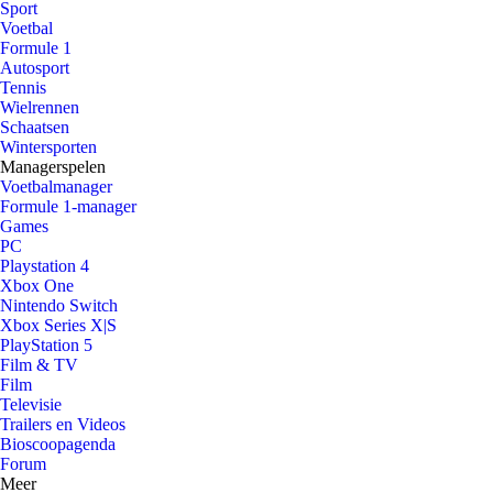
Sport
Voetbal
Formule 1
Autosport
Tennis
Wielrennen
Schaatsen
Wintersporten
Managerspelen
Voetbalmanager
Formule 1-manager
Games
PC
Playstation 4
Xbox One
Nintendo Switch
Xbox Series X|S
PlayStation 5
Film & TV
Film
Televisie
Trailers en Videos
Bioscoopagenda
Forum
Meer