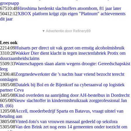
groepsapp
675
10:48
Hiroshima herdenkt slachtoffers atoombom, 81 jaar later
504
12:12
XBOX platform krijgt zijn eigen "Platinum" achievements
dit jaar
▼ Advertentie door Refinery89
Lees ook
22
14:09
Huisarts per direct uit vak gezet om ernstig alcoholmisbruik
33
10:28
Wakker Dier dient klacht in tegen insectenfabriek Protix om
duurzaamheidsclaims
55
09:33
Waterschappen slaan alarm wegens droogte: Gereedschapskist
leeg
23
06:40
Zorgmedewerkster die 's nachts haar vriend bezocht terecht
ontslagen
18
05/08
Datalek bij Bol en de Bijenkorf na cyberaanval op logistiek
partner Ceva
34
05/08
Kind overleden na aanrijding door AH-bestelbus in Dordrecht
6
05/08
Nieuw slachtoffer in kindermisbruikzaak zorgprofessional Jan
B. (66)
12
05/08
Accell, moederbedrijf Sparta en Batavus, vraagt uitstel van
betaling aan
38
05/08
Vinted-foto's van vrouwen massaal gedeeld op seksfora
53
05/08
Van den Brink zet nog eens 14 gemeenten onder toezicht om