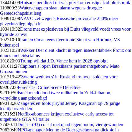
1344
14:09
Huisarts per direct uit vak gezet om ernstig alcoholmisbruik
1106
09:33
Waterschappen slaan alarm wegens droogte:
Gereedschapskist leeg
1099
10:08
NAVO zet wegens Russische provocatie 250% meer
gevechtsvliegtuigen in
1034
10:32
Drone met explosieven bij Duits vliegveld voedt vrees voor
hybride aanval
1027
10:16
Iran en Oman eens over route Straat van Hormuz, VS
buitenspel
1023
10:28
Wakker Dier dient klacht in tegen insectenfabriek Protix om
duurzaamheidsclaims
1018
20:03
Trump wil dat J.D. Vance hem in 2028 opvolgt
1016
11:27
Capibara's lopen Braziliaans parlementsgebouw Mato
Grosso binnen
1013
19:42
'Zwarte weduwes' in Rusland trouwen soldaten voor
overlijdensuitkering
992
07:00
Forensics: Crime Scene Detective
929
10:59
Israël meldt dood twee militairen in Zuid-Libanon,
vergelding aangekondigd
890
18:20
Zangeres en Idols-jurylid Jerney Kaagman op 79-jarige
leeftijd overleden
837
15:21
Netflix-abonnees krijgen exclusieve early access tot
uitgebreide GTA VI trailer
774
20:11
Duitser (93) crasht met quad tegen boom, vier gewonden
706
20:40
NPO-manager Menno de Boer geschorst na dickpic in