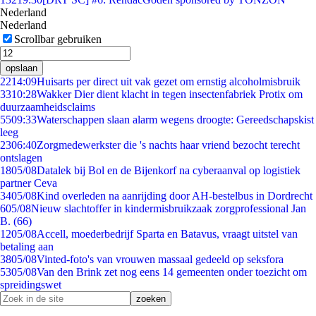
Nederland
Nederland
Scrollbar gebruiken
opslaan
22
14:09
Huisarts per direct uit vak gezet om ernstig alcoholmisbruik
33
10:28
Wakker Dier dient klacht in tegen insectenfabriek Protix om
duurzaamheidsclaims
55
09:33
Waterschappen slaan alarm wegens droogte: Gereedschapskist
leeg
23
06:40
Zorgmedewerkster die 's nachts haar vriend bezocht terecht
ontslagen
18
05/08
Datalek bij Bol en de Bijenkorf na cyberaanval op logistiek
partner Ceva
34
05/08
Kind overleden na aanrijding door AH-bestelbus in Dordrecht
6
05/08
Nieuw slachtoffer in kindermisbruikzaak zorgprofessional Jan
B. (66)
12
05/08
Accell, moederbedrijf Sparta en Batavus, vraagt uitstel van
betaling aan
38
05/08
Vinted-foto's van vrouwen massaal gedeeld op seksfora
53
05/08
Van den Brink zet nog eens 14 gemeenten onder toezicht om
spreidingswet