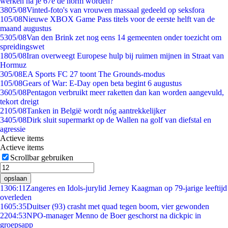
werken na je 67e de norm worden?
38
05/08
Vinted-foto's van vrouwen massaal gedeeld op seksfora
1
05/08
Nieuwe XBOX Game Pass titels voor de eerste helft van de
maand augustus
53
05/08
Van den Brink zet nog eens 14 gemeenten onder toezicht om
spreidingswet
18
05/08
Iran overweegt Europese hulp bij ruimen mijnen in Straat van
Hormuz
3
05/08
EA Sports FC 27 toont The Grounds-modus
1
05/08
Gears of War: E-Day open beta begint 6 augustus
36
05/08
Pentagon verbruikt meer raketten dan kan worden aangevuld,
tekort dreigt
21
05/08
Tanken in België wordt nóg aantrekkelijker
34
05/08
Dirk sluit supermarkt op de Wallen na golf van diefstal en
agressie
Actieve items
Actieve items
Scrollbar gebruiken
opslaan
13
06:11
Zangeres en Idols-jurylid Jerney Kaagman op 79-jarige leeftijd
overleden
16
05:35
Duitser (93) crasht met quad tegen boom, vier gewonden
22
04:53
NPO-manager Menno de Boer geschorst na dickpic in
groepsapp