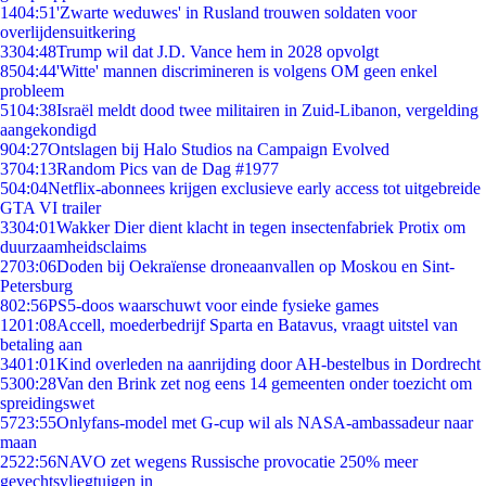
14
04:51
'Zwarte weduwes' in Rusland trouwen soldaten voor
overlijdensuitkering
33
04:48
Trump wil dat J.D. Vance hem in 2028 opvolgt
85
04:44
'Witte' mannen discrimineren is volgens OM geen enkel
probleem
51
04:38
Israël meldt dood twee militairen in Zuid-Libanon, vergelding
aangekondigd
9
04:27
Ontslagen bij Halo Studios na Campaign Evolved
37
04:13
Random Pics van de Dag #1977
5
04:04
Netflix-abonnees krijgen exclusieve early access tot uitgebreide
GTA VI trailer
33
04:01
Wakker Dier dient klacht in tegen insectenfabriek Protix om
duurzaamheidsclaims
27
03:06
Doden bij Oekraïense droneaanvallen op Moskou en Sint-
Petersburg
8
02:56
PS5-doos waarschuwt voor einde fysieke games
12
01:08
Accell, moederbedrijf Sparta en Batavus, vraagt uitstel van
betaling aan
34
01:01
Kind overleden na aanrijding door AH-bestelbus in Dordrecht
53
00:28
Van den Brink zet nog eens 14 gemeenten onder toezicht om
spreidingswet
57
23:55
Onlyfans-model met G-cup wil als NASA-ambassadeur naar
maan
25
22:56
NAVO zet wegens Russische provocatie 250% meer
gevechtsvliegtuigen in