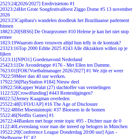
25
23:24
[2026/2027] Eredivisietoto #1
203
23:24
Het Grote Songfestivalfeest Ziggo Dome #5 13 november
2026
20
23:23
Capibara's wandelen doodleuk het Braziliaanse parlement
binnen
188
23:20
[SBS6] De Oranjezomer #10 Helene je kan het niet stop
ermee
18
23:19
Waarom doen vrouwen altijd hun telly in de kontzak?
233
23:16
Top 2000 Editie 2025 #243 Alle dikzakken willen op je
lijken
51
23:11
[NPO1] Goedenavond Nederland
254
23:11
De Avondetappe #176 - Met Ellen ten Damme.
76
23:01
[FOK!Voetbalmanager 2026/2027] #1 We zijn er weer
79
22:59
Meer dan 40 uur werken.
179
22:56
[PlayStation #184] Nieuw deel
109
22:56
Kapper Walat (27) slachtoffer van vernielingen
11
22:52
[Crowdfunding] #443 Rentestijgingen?
60
22:52
Jerney Kaagman overleden
255
22:48
[UFO/UAP] #16 The Age of Disclosure
75
22:48
Het Moestuintopic #37 Bloesem in de bomen
55
22:46
[Netflix Games] #1
267
22:44
Banken met hoge rente topic #95 - Dichter naar de 0
11
22:40
Levenslang voor man die inreed op betogers in München
195
22:29
[Conference League Donderdag 20:00 uur] Ajax -
Shelbourne FC #2