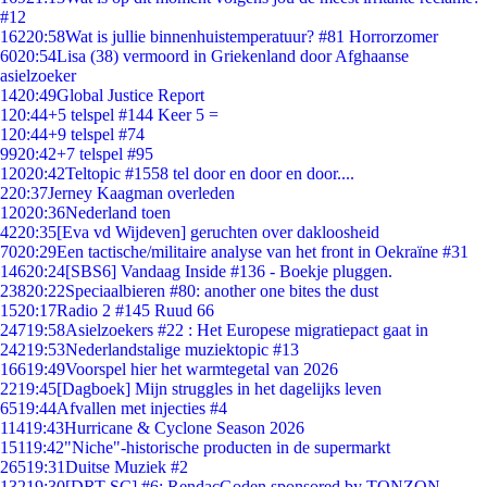
#12
162
20:58
Wat is jullie binnenhuistemperatuur? #81 Horrorzomer
60
20:54
Lisa (38) vermoord in Griekenland door Afghaanse
asielzoeker
14
20:49
Global Justice Report
1
20:44
+5 telspel #144 Keer 5 =
1
20:44
+9 telspel #74
99
20:42
+7 telspel #95
120
20:42
Teltopic #1558 tel door en door en door....
2
20:37
Jerney Kaagman overleden
120
20:36
Nederland toen
42
20:35
[Eva vd Wijdeven] geruchten over dakloosheid
70
20:29
Een tactische/militaire analyse van het front in Oekraïne #31
146
20:24
[SBS6] Vandaag Inside #136 - Boekje pluggen.
238
20:22
Speciaalbieren #80: another one bites the dust
15
20:17
Radio 2 #145 Ruud 66
247
19:58
Asielzoekers #22 : Het Europese migratiepact gaat in
242
19:53
Nederlandstalige muziektopic #13
166
19:49
Voorspel hier het warmtegetal van 2026
22
19:45
[Dagboek] Mijn struggles in het dagelijks leven
65
19:44
Afvallen met injecties #4
114
19:43
Hurricane & Cyclone Season 2026
151
19:42
"Niche"-historische producten in de supermarkt
265
19:31
Duitse Muziek #2
132
19:30
[DRT SC] #6: RendacGoden sponsored by TONZON