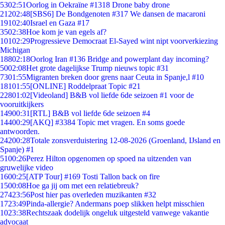
53
02:51
Oorlog in Oekraïne #1318 Drone baby drone
212
02:48
[SBS6] De Bondgenoten #317 We dansen de macaroni
191
02:40
Israel en Gaza #17
35
02:38
Hoe kom je van egels af?
101
02:29
Progressieve Democraat El-Sayed wint nipt voorverkiezing
Michigan
188
02:18
Oorlog Iran #136 Bridge and powerplant day incoming?
50
02:08
Het grote dagelijkse Trump nieuws topic #31
73
01:55
Migranten breken door grens naar Ceuta in Spanje,l #10
181
01:55
[ONLINE] Roddelpraat Topic #21
228
01:02
[Videoland] B&B vol liefde 6de seizoen #1 voor de
vooruitkijkers
149
00:31
[RTL] B&B vol liefde 6de seizoen #4
144
00:29
[AKQ] #3384 Topic met vragen. En soms goede
antwoorden.
242
00:28
Totale zonsverduistering 12-08-2026 (Groenland, IJsland en
Spanje) #1
51
00:26
Perez Hilton opgenomen op spoed na uitzenden van
gruwelijke video
16
00:25
[ATP Tour] #169 Tosti Tallon back on fire
15
00:08
Hoe ga jij om met een relatiebreuk?
274
23:56
Post hier pas overleden muzikanten #32
17
23:49
Pinda-allergie? Andermans poep slikken helpt misschien
10
23:38
Rechtszaak dodelijk ongeluk uitgesteld vanwege vakantie
advocaat