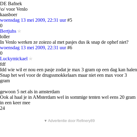
DE Bafnek
\o/ voor Venlo
kaasboer
woensdag 13 mei 2009, 22:31 uur
#5
0
Bertjuhs
loller
In Venlo werken ze zoiezo al met pasjes dus ik snap de ophef niet?
woensdag 13 mei 2009, 22:31 uur
#6
0
Luckymickael
fdf
Idd wie wil er nou een pasje zodat je max 3 gram op een dag kan halen
Snap het wel voor de drugssmokkelaars maar niet een max voor 3
gram
gewoon 5 net als in amsterdam
Ook al haal je in AMsterdam wel in sommige tenten wel eens 20 gram
in een keer mee
24
▼ Advertentie door Refinery89