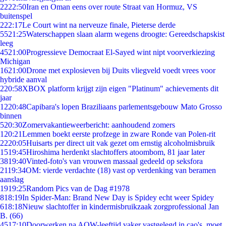
22
22:50
Iran en Oman eens over route Straat van Hormuz, VS
buitenspel
2
22:17
Le Court wint na nerveuze finale, Pieterse derde
55
21:25
Waterschappen slaan alarm wegens droogte: Gereedschapskist
leeg
45
21:00
Progressieve Democraat El-Sayed wint nipt voorverkiezing
Michigan
16
21:00
Drone met explosieven bij Duits vliegveld voedt vrees voor
hybride aanval
2
20:58
XBOX platform krijgt zijn eigen "Platinum" achievements dit
jaar
12
20:48
Capibara's lopen Braziliaans parlementsgebouw Mato Grosso
binnen
5
20:30
Zomervakantieweerbericht: aanhoudend zomers
1
20:21
Lemmen boekt eerste profzege in zware Ronde van Polen-rit
22
20:05
Huisarts per direct uit vak gezet om ernstig alcoholmisbruik
15
19:45
Hiroshima herdenkt slachtoffers atoombom, 81 jaar later
38
19:40
Vinted-foto's van vrouwen massaal gedeeld op seksfora
21
19:34
OM: vierde verdachte (18) vast op verdenking van beramen
aanslag
19
19:25
Random Pics van de Dag #1978
8
18:19
In Spider-Man: Brand New Day is Spidey echt weer Spidey
6
18:18
Nieuw slachtoffer in kindermisbruikzaak zorgprofessional Jan
B. (66)
45
17:10
Doorwerken na AOW-leeftijd vaker vastgelegd in cao's, moet