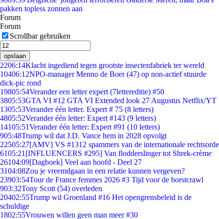
pakken topless zonnen aan
Forum
Forum
Scrollbar gebruiken
opslaan
22
06:14
Klacht ingediend tegen grootste insectenfabriek ter wereld
104
06:12
NPO-manager Menno de Boer (47) op non-actief stuurde
dick-pic rond
198
05:54
Verander een letter expert (7lettereditie) #50
38
05:53
GTA VI #12 GTA VI Extended look 27 Augustus Netflix/YT
13
05:53
Verander één letter. Expert # 75 (8 letters)
48
05:52
Verander één letter: Expert #143 (9 letters)
141
05:51
Verander één letter: Expert #91 (10 letters)
9
05:48
Trump wil dat J.D. Vance hem in 2028 opvolgt
225
05:27
[AMV] VS #1312 spammers van de internationale rechtsorde
61
05:21
[INFLUENCERS #295] Van flodderslinger tot Shrek-crème
261
04:09
[Dagboek] Veel aan hoofd - Deel 27
31
04:08
Zou je vreemdgaan in een relatie kunnen vergeven?
239
03:54
Tour de France femmes 2026 #3 Tijd voor de borstcrawl
9
03:32
Tony Scott (54) overleden
204
02:55
Trump wil Groenland #16 Het opengrensbeleid is de
schuldige
18
02:55
Vrouwen willen geen man meer #30