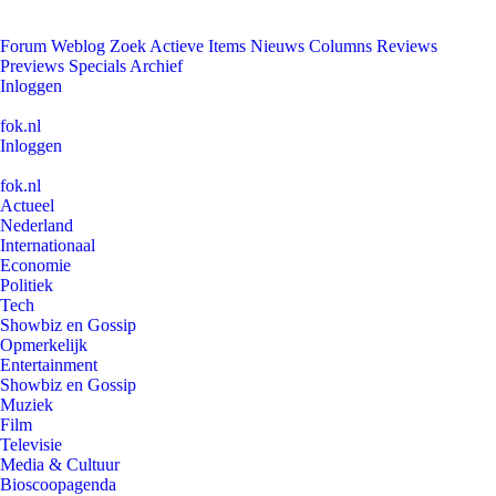
Forum
Weblog
Zoek
Actieve Items
Nieuws
Columns
Reviews
Previews
Specials
Archief
Inloggen
fok.nl
Inloggen
fok.nl
Actueel
Nederland
Internationaal
Economie
Politiek
Tech
Showbiz en Gossip
Opmerkelijk
Entertainment
Showbiz en Gossip
Muziek
Film
Televisie
Media & Cultuur
Bioscoopagenda