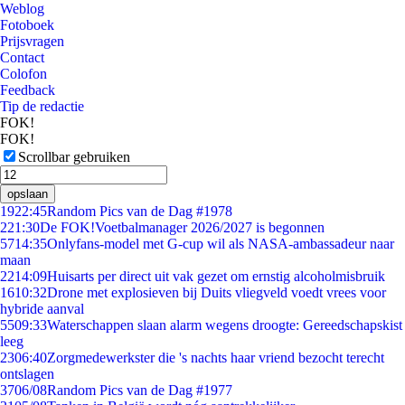
Weblog
Fotoboek
Prijsvragen
Contact
Colofon
Feedback
Tip de redactie
FOK!
FOK!
Scrollbar gebruiken
opslaan
19
22:45
Random Pics van de Dag #1978
2
21:30
De FOK!Voetbalmanager 2026/2027 is begonnen
57
14:35
Onlyfans-model met G-cup wil als NASA-ambassadeur naar
maan
22
14:09
Huisarts per direct uit vak gezet om ernstig alcoholmisbruik
16
10:32
Drone met explosieven bij Duits vliegveld voedt vrees voor
hybride aanval
55
09:33
Waterschappen slaan alarm wegens droogte: Gereedschapskist
leeg
23
06:40
Zorgmedewerkster die 's nachts haar vriend bezocht terecht
ontslagen
37
06/08
Random Pics van de Dag #1977