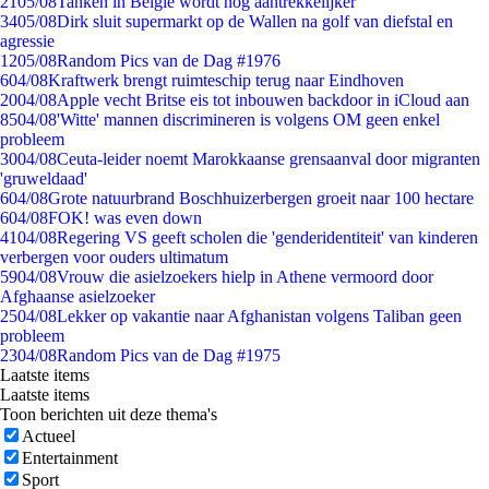
21
05/08
Tanken in België wordt nóg aantrekkelijker
34
05/08
Dirk sluit supermarkt op de Wallen na golf van diefstal en
agressie
12
05/08
Random Pics van de Dag #1976
6
04/08
Kraftwerk brengt ruimteschip terug naar Eindhoven
20
04/08
Apple vecht Britse eis tot inbouwen backdoor in iCloud aan
85
04/08
'Witte' mannen discrimineren is volgens OM geen enkel
probleem
30
04/08
Ceuta-leider noemt Marokkaanse grensaanval door migranten
'gruweldaad'
6
04/08
Grote natuurbrand Boschhuizerbergen groeit naar 100 hectare
6
04/08
FOK! was even down
41
04/08
Regering VS geeft scholen die 'genderidentiteit' van kinderen
verbergen voor ouders ultimatum
59
04/08
Vrouw die asielzoekers hielp in Athene vermoord door
Afghaanse asielzoeker
25
04/08
Lekker op vakantie naar Afghanistan volgens Taliban geen
probleem
23
04/08
Random Pics van de Dag #1975
Laatste items
Laatste items
Toon berichten uit deze thema's
Actueel
Entertainment
Sport