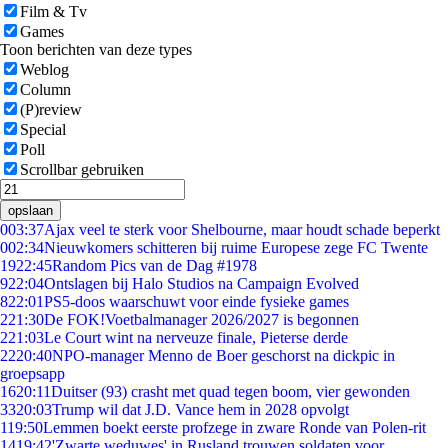
Film & Tv
Games
Toon berichten van deze types
Weblog
Column
(P)review
Special
Poll
Scrollbar gebruiken
opslaan
0
03:37
Ajax veel te sterk voor Shelbourne, maar houdt schade beperkt
0
02:34
Nieuwkomers schitteren bij ruime Europese zege FC Twente
19
22:45
Random Pics van de Dag #1978
9
22:04
Ontslagen bij Halo Studios na Campaign Evolved
8
22:01
PS5-doos waarschuwt voor einde fysieke games
2
21:30
De FOK!Voetbalmanager 2026/2027 is begonnen
2
21:03
Le Court wint na nerveuze finale, Pieterse derde
22
20:40
NPO-manager Menno de Boer geschorst na dickpic in
groepsapp
16
20:11
Duitser (93) crasht met quad tegen boom, vier gewonden
33
20:03
Trump wil dat J.D. Vance hem in 2028 opvolgt
1
19:50
Lemmen boekt eerste profzege in zware Ronde van Polen-rit
14
19:42
'Zwarte weduwes' in Rusland trouwen soldaten voor