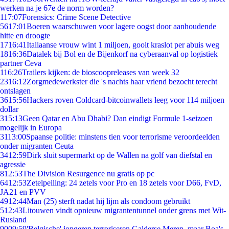
werken na je 67e de norm worden?
1
17:07
Forensics: Crime Scene Detective
56
17:01
Boeren waarschuwen voor lagere oogst door aanhoudende
hitte en droogte
17
16:41
Italiaanse vrouw wint 1 miljoen, gooit kraslot per abuis weg
18
16:36
Datalek bij Bol en de Bijenkorf na cyberaanval op logistiek
partner Ceva
1
16:26
Trailers kijken: de bioscoopreleases van week 32
23
16:12
Zorgmedewerkster die 's nachts haar vriend bezocht terecht
ontslagen
36
15:56
Hackers roven Coldcard-bitcoinwallets leeg voor 114 miljoen
dollar
3
15:13
Geen Qatar en Abu Dhabi? Dan eindigt Formule 1-seizoen
mogelijk in Europa
31
13:00
Spaanse politie: minstens tien voor terrorisme veroordeelden
onder migranten Ceuta
34
12:59
Dirk sluit supermarkt op de Wallen na golf van diefstal en
agressie
8
12:53
The Division Resurgence nu gratis op pc
64
12:53
Zetelpeiling: 24 zetels voor Pro en 18 zetels voor D66, FvD,
JA21 en PVV
49
12:44
Man (25) sterft nadat hij lijm als condoom gebruikt
5
12:43
Litouwen vindt opnieuw migrantentunnel onder grens met Wit-
Rusland
90
09:59
'Belgische' jongeren terroriseren Galderse Meren, maar Boa's