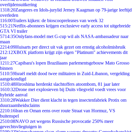
overlijdensuitkering
13
18:20
Zangeres en Idols-jurylid Jerney Kaagman op 79-jarige leeftijd
overleden
1
16:00
Trailers kijken: de bioscoopreleases van week 32
5
15:21
Netflix-abonnees krijgen exclusieve early access tot uitgebreide
GTA VI trailer
57
14:35
Onlyfans-model met G-cup wil als NASA-ambassadeur naar
maan
22
14:09
Huisarts per direct uit vak gezet om ernstig alcoholmisbruik
2
12:12
XBOX platform krijgt zijn eigen "Platinum" achievements dit
jaar
12
11:27
Capibara's lopen Braziliaans parlementsgebouw Mato Grosso
binnen
51
10:59
Israël meldt dood twee militairen in Zuid-Libanon, vergelding
aangekondigd
15
10:48
Hiroshima herdenkt slachtoffers atoombom, 81 jaar later
16
10:32
Drone met explosieven bij Duits vliegveld voedt vrees voor
hybride aanval
33
10:28
Wakker Dier dient klacht in tegen insectenfabriek Protix om
duurzaamheidsclaims
22
10:16
Iran en Oman eens over route Straat van Hormuz, VS
buitenspel
25
10:08
NAVO zet wegens Russische provocatie 250% meer
gevechtsvliegtuigen in
55
09:33
Waterschappen slaan alarm wegens droogte: Gereedschapskist