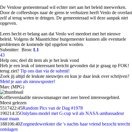
De Venlose gemeenteraad wil echter niet aan het beleid meewerken.
Door de coffeeshops naar de grens te verhuizen heeft Venlo de overlast
zelf al terug weten te dringen. De gemeenteraad wil deze aanpak niet
opgeven.
Leers hecht er belang aan dat Venlo wel meedoet met het nieuwe
beleid. Volgens de Maastrichtse burgemeester kunnen alle eventuele
problemen de komende tijd opgelost worden.
Submitter:
Bron:
L1
43
Help ons; deel dit item als je het leuk vond
Heb je een leuk of interessant bericht gevonden dat je graag op FOK!
terug ziet?
Tip ons dan via de submit!
Zoek jij altijd de leukste nieuwtjes en kun je daar leuk over schrijven?
Meld je aan als nieuwsposter!
Marc (MPG)
Koffieverslaafde nieuwsmanager met zeer breed interessegebied.
Meest gelezen
55174
22:45
Random Pics van de Dag #1978
1902
14:35
Onlyfans-model met G-cup wil als NASA-ambassadeur
naar maan
1881
06:40
Zorgmedewerkster die 's nachts haar vriend bezocht terecht
ontslagen