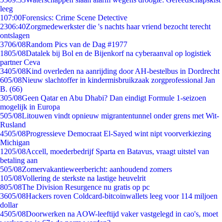
leeg
1
07:00
Forensics: Crime Scene Detective
23
06:40
Zorgmedewerkster die 's nachts haar vriend bezocht terecht
ontslagen
37
06/08
Random Pics van de Dag #1977
18
05/08
Datalek bij Bol en de Bijenkorf na cyberaanval op logistiek
partner Ceva
34
05/08
Kind overleden na aanrijding door AH-bestelbus in Dordrecht
6
05/08
Nieuw slachtoffer in kindermisbruikzaak zorgprofessional Jan
B. (66)
3
05/08
Geen Qatar en Abu Dhabi? Dan eindigt Formule 1-seizoen
mogelijk in Europa
5
05/08
Litouwen vindt opnieuw migrantentunnel onder grens met Wit-
Rusland
45
05/08
Progressieve Democraat El-Sayed wint nipt voorverkiezing
Michigan
12
05/08
Accell, moederbedrijf Sparta en Batavus, vraagt uitstel van
betaling aan
5
05/08
Zomervakantieweerbericht: aanhoudend zomers
1
05/08
Vollering de sterkste na lastige heuvelrit
8
05/08
The Division Resurgence nu gratis op pc
36
05/08
Hackers roven Coldcard-bitcoinwallets leeg voor 114 miljoen
dollar
45
05/08
Doorwerken na AOW-leeftijd vaker vastgelegd in cao's, moet