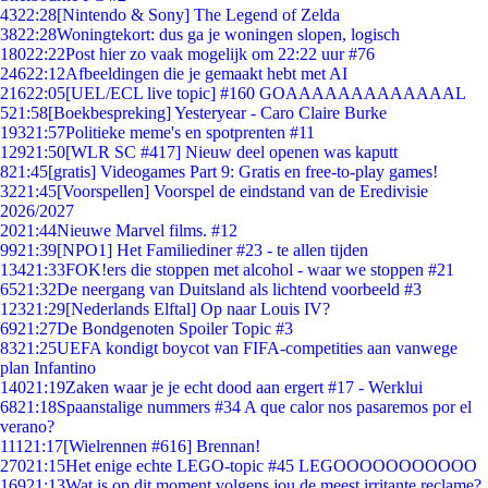
43
22:28
[Nintendo & Sony] The Legend of Zelda
38
22:28
Woningtekort: dus ga je woningen slopen, logisch
180
22:22
Post hier zo vaak mogelijk om 22:22 uur #76
246
22:12
Afbeeldingen die je gemaakt hebt met AI
216
22:05
[UEL/ECL live topic] #160 GOAAAAAAAAAAAAAL
5
21:58
[Boekbespreking] Yesteryear - Caro Claire Burke
193
21:57
Politieke meme's en spotprenten #11
129
21:50
[WLR SC #417] Nieuw deel openen was kaputt
8
21:45
[gratis] Videogames Part 9: Gratis en free-to-play games!
32
21:45
[Voorspellen] Voorspel de eindstand van de Eredivisie
2026/2027
20
21:44
Nieuwe Marvel films. #12
99
21:39
[NPO1] Het Familiediner #23 - te allen tijden
134
21:33
FOK!ers die stoppen met alcohol - waar we stoppen #21
65
21:32
De neergang van Duitsland als lichtend voorbeeld #3
123
21:29
[Nederlands Elftal] Op naar Louis IV?
69
21:27
De Bondgenoten Spoiler Topic #3
83
21:25
UEFA kondigt boycot van FIFA-competities aan vanwege
plan Infantino
140
21:19
Zaken waar je je echt dood aan ergert #17 - Werklui
68
21:18
Spaanstalige nummers #34 A que calor nos pasaremos por el
verano?
111
21:17
[Wielrennen #616] Brennan!
270
21:15
Het enige echte LEGO-topic #45 LEGOOOOOOOOOOO
169
21:13
Wat is op dit moment volgens jou de meest irritante reclame?