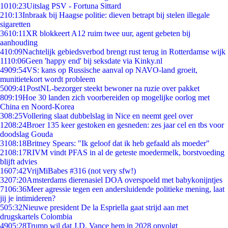
10
10:23
Uitslag PSV - Fortuna Sittard
2
10:13
Inbraak bij Haagse politie: dieven betrapt bij stelen illegale
sigaretten
36
10:11
XR blokkeert A12 ruim twee uur, agent gebeten bij
aanhouding
4
10:09
Nachtelijk gebiedsverbod brengt rust terug in Rotterdamse wijk
11
10:06
Geen 'happy end' bij seksdate via Kinky.nl
49
09:54
VS: kans op Russische aanval op NAVO-land groeit,
munitietekort wordt probleem
50
09:41
PostNL-bezorger steekt bewoner na ruzie over pakket
8
09:19
Hoe 30 landen zich voorbereiden op mogelijke oorlog met
China en Noord-Korea
3
08:25
Vollering slaat dubbelslag in Nice en neemt geel over
12
08:24
Broer 135 keer gestoken en gesneden: zes jaar cel en tbs voor
doodslag Gouda
31
08:18
Britney Spears: "Ik geloof dat ik heb gefaald als moeder"
21
08:17
RIVM vindt PFAS in al de geteste moedermelk, borstvoeding
blijft advies
16
07:42
VrijMiBabes #316 (not very sfw!)
32
07:20
Amsterdams dierenasiel DOA overspoeld met babykonijntjes
71
06:36
Meer agressie tegen een andersluidende politieke mening, laat
jij je intimideren?
5
05:32
Nieuwe president De la Espriella gaat strijd aan met
drugskartels Colombia
49
05:28
Trump wil dat J.D. Vance hem in 2028 opvolgt