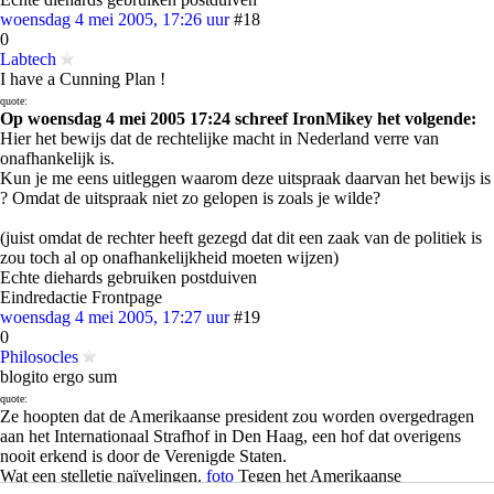
woensdag 4 mei 2005, 17:26 uur
#18
0
Labtech
I have a Cunning Plan !
quote:
Op woensdag 4 mei 2005 17:24 schreef IronMikey het volgende:
Hier het bewijs dat de rechtelijke macht in Nederland verre van
onafhankelijk is.
Kun je me eens uitleggen waarom deze uitspraak daarvan het bewijs is
? Omdat de uitspraak niet zo gelopen is zoals je wilde?
(juist omdat de rechter heeft gezegd dat dit een zaak van de politiek is
zou toch al op onafhankelijkheid moeten wijzen)
Echte diehards gebruiken postduiven
Eindredactie Frontpage
woensdag 4 mei 2005, 17:27 uur
#19
0
Philosocles
blogito ergo sum
quote:
Ze hoopten dat de Amerikaanse president zou worden overgedragen
aan het Internationaal Strafhof in Den Haag, een hof dat overigens
nooit erkend is door de Verenigde Staten.
Wat een stelletje naïvelingen.
foto
Tegen het Amerikaanse