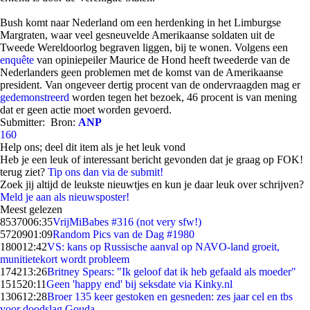
Bush komt naar Nederland om een herdenking in het Limburgse
Margraten, waar veel gesneuvelde Amerikaanse soldaten uit de
Tweede Wereldoorlog begraven liggen, bij te wonen. Volgens een
enquête
van opiniepeiler Maurice de Hond heeft tweederde van de
Nederlanders geen problemen met de komst van de Amerikaanse
president. Van ongeveer dertig procent van de ondervraagden mag er
gedemonstreerd
worden tegen het bezoek, 46 procent is van mening
dat er geen actie moet worden gevoerd.
Submitter:
Bron:
ANP
160
Help ons; deel dit item als je het leuk vond
Heb je een leuk of interessant bericht gevonden dat je graag op FOK!
terug ziet?
Tip ons dan via de submit!
Zoek jij altijd de leukste nieuwtjes en kun je daar leuk over schrijven?
Meld je aan als nieuwsposter!
Meest gelezen
85370
06:35
VrijMiBabes #316 (not very sfw!)
57209
01:09
Random Pics van de Dag #1980
1800
12:42
VS: kans op Russische aanval op NAVO-land groeit,
munitietekort wordt probleem
1742
13:26
Britney Spears: "Ik geloof dat ik heb gefaald als moeder"
1515
20:11
Geen 'happy end' bij seksdate via Kinky.nl
1306
12:28
Broer 135 keer gestoken en gesneden: zes jaar cel en tbs
voor doodslag Gouda