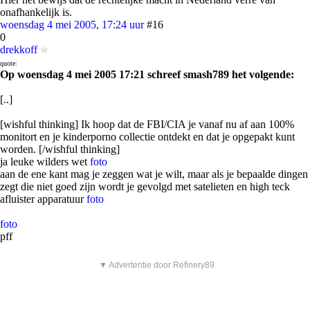
onafhankelijk is.
woensdag 4 mei 2005, 17:24 uur
#16
0
drekkoff
quote:
Op woensdag 4 mei 2005 17:21 schreef smash789 het volgende:
[..]
[wishful thinking] Ik hoop dat de FBI/CIA je vanaf nu af aan 100%
monitort en je kinderporno collectie ontdekt en dat je opgepakt kunt
worden. [/wishful thinking]
ja leuke wilders wet
foto
aan de ene kant mag je zeggen wat je wilt, maar als je bepaalde dingen
zegt die niet goed zijn wordt je gevolgd met satelieten en high teck
afluister apparatuur
foto
foto
pff
▼ Advertentie door Refinery89