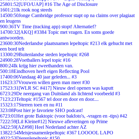
258
01:52
[UFO/UAP] #16 The Age of Disclosure
16
01:21
Ik rook nog steeds
145
00:50
Jonge Cambridge professor stapt op na claims over plagiaat
en leugens
9
00:36
TV Time (tracking app) stopt! Alternatief?
147
00:32
[AKQ] #3384 Topic met vragen. En soms goede
antwoorden.
236
00:30
Nederlandse plaatsnamen lepeltopic #213 elk gehucht met
een bord telt
133
00:29
Buitenlandse steden lepeltopic #268
249
00:28
Voetballers lepel topic #16
8
00:24
Ik krijg hier zweethanden van.
5
00:18
Eindhoven heeft eigen Reflecting Pool
174
00:06
Vandaag 40 jaar geleden... #3
116
23:37
Vrouwen willen geen man meer #30
175
23:31
[WLR SC #417] Nieuw deel openen was kaputt
67
23:29
De neergang van Duitsland als lichtend voorbeeld #3
71
23:23
Teltopic #1567 tel door en door en door....
153
23:17
Sterren toen en nu #11
3
23:08
Post hier je favoriete SHO podcast!
67
23:01
Het grote Baktopic (voor bakfoto's, -vragen en -tips) #42
72
22:59
[Lil Kleine#12] Nieuwe afleveringen op Prime
34
22:59
[AZ#98] Heel Nederland achter AZ
138
22:54
Meisjesnamenlepeltopic #367 LOOOOL LAPO
40
22:53
Dierenlepeltopic #150