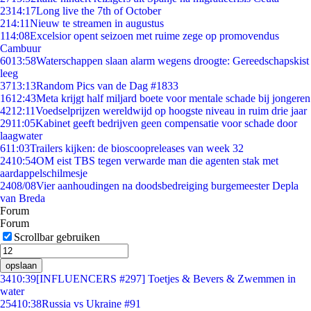
23
14:17
Long live the 7th of October
2
14:11
Nieuw te streamen in augustus
1
14:08
Excelsior opent seizoen met ruime zege op promovendus
Cambuur
60
13:58
Waterschappen slaan alarm wegens droogte: Gereedschapskist
leeg
37
13:13
Random Pics van de Dag #1833
16
12:43
Meta krijgt half miljard boete voor mentale schade bij jongeren
42
12:11
Voedselprijzen wereldwijd op hoogste niveau in ruim drie jaar
29
11:05
Kabinet geeft bedrijven geen compensatie voor schade door
laagwater
6
11:03
Trailers kijken: de bioscoopreleases van week 32
24
10:54
OM eist TBS tegen verwarde man die agenten stak met
aardappelschilmesje
24
08/08
Vier aanhoudingen na doodsbedreiging burgemeester Depla
van Breda
Forum
Forum
Scrollbar gebruiken
opslaan
34
10:39
[INFLUENCERS #297] Toetjes & Bevers & Zwemmen in
water
254
10:38
Russia vs Ukraine #91