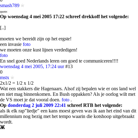
smash789
quote:
Op woensdag 4 mei 2005 17:22 schreef drekkoff het volgende:
[..]
moeten we bereidt zijn op het ergste!
een invasie
foto
we moeten onze kust lijnen verdedigen!
foto
En snel goed Nederlands leren om goed te communiceren!!!!
woensdag 4 mei 2005, 17:24 uur
#13
0
mstx
2x1/2 = 1/2 x 1/2
Wat een stakkers die Hagenaars. Alsof zij bepalen wie er ons land wel
en niet mag binnenkomen. En Bush oppakken? Als je oorlog wilt met
de VS moet je dat vooral doen.
foto
.
Op
donderdag 2 juli 2009 22:41
schreef RTB het volgende:
als ik elk rap"liedje" een kans moest geven was ik aan het eind van dit
millennium nog bezig met het tempo waarin die kotshoop uitgebraakt
wordt.
👾