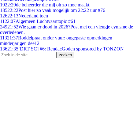
19
22:29
de beheerder die mij oh zo moe maakt.
185
22:22
Post hier zo vaak mogelijk om 22:22 uur #76
126
22:13
Nederland toen
11
22:07
Algemeen Luchtvaarttopic #61
249
21:52
Wie gaan er dood in 2026?Post met een vleugje cynisme de
overledenen.
113
21:37
Roddelpraat onder vuur: ongepaste opmerkingen
minderjarigen deel 2
136
21:35
[DRT SC] #6: RendacGoden sponsored by TONZON