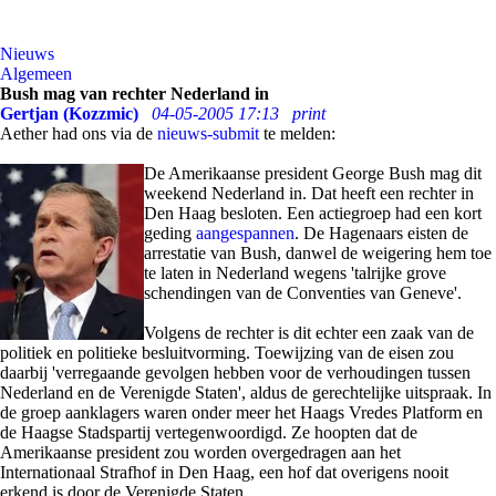
Nieuws
Algemeen
Bush mag van rechter Nederland in
Gertjan (Kozzmic)
04-05-2005 17:13
print
Aether had ons via de
nieuws-submit
te melden:
De Amerikaanse president George Bush mag dit
weekend Nederland in. Dat heeft een rechter in
Den Haag besloten. Een actiegroep had een kort
geding
aangespannen
. De Hagenaars eisten de
arrestatie van Bush, danwel de weigering hem toe
te laten in Nederland wegens 'talrijke grove
schendingen van de Conventies van Geneve'.
Volgens de rechter is dit echter een zaak van de
politiek en politieke besluitvorming. Toewijzing van de eisen zou
daarbij 'verregaande gevolgen hebben voor de verhoudingen tussen
Nederland en de Verenigde Staten', aldus de gerechtelijke uitspraak. In
de groep aanklagers waren onder meer het Haags Vredes Platform en
de Haagse Stadspartij vertegenwoordigd. Ze hoopten dat de
Amerikaanse president zou worden overgedragen aan het
Internationaal Strafhof in Den Haag, een hof dat overigens nooit
erkend is door de Verenigde Staten.