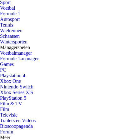
Sport
Voetbal
Formule 1
Autosport
Tennis
Wielrennen
Schaatsen
Wintersporten
Managerspelen
Voetbalmanager
Formule 1-manager
Games
PC
Playstation 4
Xbox One
Nintendo Switch
Xbox Series X|S
PlayStation 5
Film & TV
Film
Televisie
Trailers en Videos
Bioscoopagenda
Forum
Meer