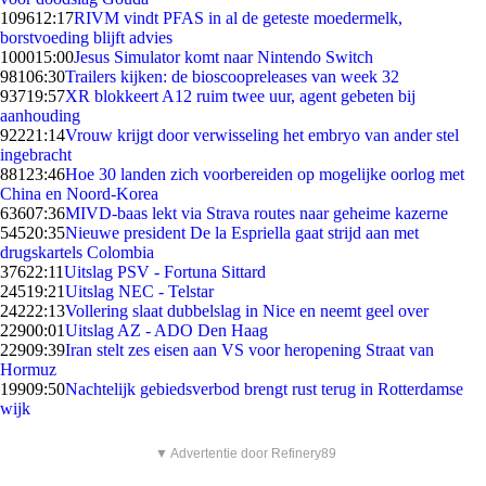
1096
12:17
RIVM vindt PFAS in al de geteste moedermelk,
borstvoeding blijft advies
1000
15:00
Jesus Simulator komt naar Nintendo Switch
981
06:30
Trailers kijken: de bioscoopreleases van week 32
937
19:57
XR blokkeert A12 ruim twee uur, agent gebeten bij
aanhouding
922
21:14
Vrouw krijgt door verwisseling het embryo van ander stel
ingebracht
881
23:46
Hoe 30 landen zich voorbereiden op mogelijke oorlog met
China en Noord-Korea
636
07:36
MIVD-baas lekt via Strava routes naar geheime kazerne
545
20:35
Nieuwe president De la Espriella gaat strijd aan met
drugskartels Colombia
376
22:11
Uitslag PSV - Fortuna Sittard
245
19:21
Uitslag NEC - Telstar
242
22:13
Vollering slaat dubbelslag in Nice en neemt geel over
229
00:01
Uitslag AZ - ADO Den Haag
229
09:39
Iran stelt zes eisen aan VS voor heropening Straat van
Hormuz
199
09:50
Nachtelijk gebiedsverbod brengt rust terug in Rotterdamse
wijk
▼ Advertentie door Refinery89