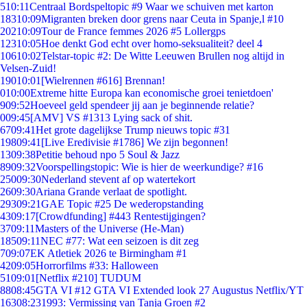
5
10:11
Centraal Bordspeltopic #9 Waar we schuiven met karton
183
10:09
Migranten breken door grens naar Ceuta in Spanje,l #10
202
10:09
Tour de France femmes 2026 #5 Lollergps
123
10:05
Hoe denkt God echt over homo-seksualiteit? deel 4
106
10:02
Telstar-topic #2: De Witte Leeuwen Brullen nog altijd in
Velsen-Zuid!
190
10:01
[Wielrennen #616] Brennan!
0
10:00
Extreme hitte Europa kan economische groei tenietdoen'
9
09:52
Hoeveel geld spendeer jij aan je beginnende relatie?
0
09:45
[AMV] VS #1313 Lying sack of shit.
67
09:41
Het grote dagelijkse Trump nieuws topic #31
198
09:41
[Live Eredivisie #1786] We zijn begonnen!
13
09:38
Petitie behoud npo 5 Soul & Jazz
89
09:32
Voorspellingstopic: Wie is hier de weerkundige? #16
250
09:30
Nederland stevent af op watertekort
26
09:30
Ariana Grande verlaat de spotlight.
293
09:21
GAE Topic #25 De wederopstanding
43
09:17
[Crowdfunding] #443 Rentestijgingen?
37
09:11
Masters of the Universe (He-Man)
185
09:11
NEC #77: Wat een seizoen is dit zeg
7
09:07
EK Atletiek 2026 te Birmingham #1
42
09:05
Horrorfilms #33: Halloween
51
09:01
[Netflix #210] TUDUM
88
08:45
GTA VI #12 GTA VI Extended look 27 Augustus Netflix/YT
163
08:23
1993: Vermissing van Tanja Groen #2