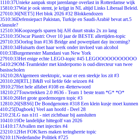
11
10:37
Unieke aanpak stopt jarenlange overlast in Rotterdamse wijk
158
10:37
Wat je ook stemt, je krijgt in NL altijd Links Liberaal Beleid.
270
10:36
[NET5] Het blok 2026 #32 Blokkendozen
35
10:36
Defensiepact Pakistan, Turkije en Saudi-Arabië bevat art.5
clausule?
125
10:36
Koopzegels sparen bij AH duurt straks 2x zo lang
253
10:35
Oscar Piastri: Over 10 jaar de BESTE allertijden-topic
297
10:35
Oorlog Iran #136 Bridge and powerplant day incoming?
128
10:34
Huisarts doet haar werk onder invloed van alcohol
0
10:33
Burgemeester Mamdani van New York
279
10:33
Het enige echte LEGO-topic #45 LEGOOOOOOOOOOO
54
10:29
OM-Teamleider met kinderporno is oud-directeur van twee
basisscholen
162
10:28
Algemeen steektopic, waar er een steekje los zit #3
203
10:28
[RTL] B&B vol liefde 6de seizoen #4
39
10:27
Het hele alfabet #108 en 4letterwoord
182
10:27
Touwtrekken 2.0 #636 - Team 1 beste team *G* *O*
136
10:26
Het grote goedemorgen topic #3
128
10:26
[SBS6] De Bondgenoten #318 Een klein kusje moet kunnen
4
10:25
[Dagboek] Veel aan hoofd - Deel 28
2
10:23
LG nas n1t1 - niet zichtbaar bij aansluiten
104
10:19
De landelijke hittegolf van 2026
114
10:17
Afvallen met injecties #4
232
10:12
Het FOK!kers maken teringherrie topic
92
10:11
Nederlandse Politiek #725