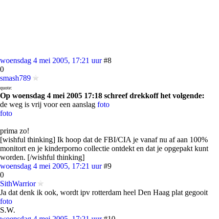
woensdag 4 mei 2005, 17:21 uur
#8
0
smash789
quote:
Op woensdag 4 mei 2005 17:18 schreef drekkoff het volgende:
de weg is vrij voor een aanslag
foto
foto
prima zo!
[wishful thinking] Ik hoop dat de FBI/CIA je vanaf nu af aan 100%
monitort en je kinderporno collectie ontdekt en dat je opgepakt kunt
worden. [/wishful thinking]
woensdag 4 mei 2005, 17:21 uur
#9
0
SithWarrior
Ja dat denk ik ook, wordt ipv rotterdam heel Den Haag plat gegooit
foto
S.W.
woensdag 4 mei 2005, 17:21 uur
#10