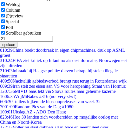
Weblog
Column
(P)review
Special
Poll
Scrollbar gebruiken
opslaan
0
10:39
China boekt doorbraak in eigen chipmachines, druk op ASML
groeit
3
10:24
FIFA ziet kritiek op Infantino als desinformatie, Noorwegen eist
zijn aftreden
2
10:03
Inbraak bij Haagse politie: dieven betrapt bij stelen illegale
sigaretten
4
09:50
Nachtelijk gebiedsverbod brengt rust terug in Rotterdamse wijk
6
09:39
Iran stelt zes eisen aan VS voor heropening Straat van Hormuz
12
07:36
MIVD-baas lekt via Strava routes naar geheime kazerne
16
06:35
VrijMiBabes #316 (not very sfw!)
6
06:30
Trailers kijken: de bioscoopreleases van week 32
70
01:09
Random Pics van de Dag #1980
1
00:01
Uitslag AZ - ADO Den Haag
8
23:46
Hoe 30 landen zich voorbereiden op mogelijke oorlog met
China en Noord-Korea
3
22:13
Vollering slaat dubbelslag in Nice en neemt geel over