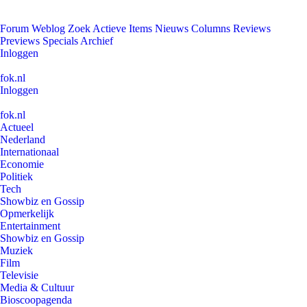
Forum
Weblog
Zoek
Actieve Items
Nieuws
Columns
Reviews
Previews
Specials
Archief
Inloggen
fok.nl
Inloggen
fok.nl
Actueel
Nederland
Internationaal
Economie
Politiek
Tech
Showbiz en Gossip
Opmerkelijk
Entertainment
Showbiz en Gossip
Muziek
Film
Televisie
Media & Cultuur
Bioscoopagenda