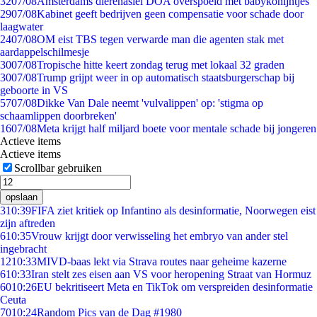
32
07/08
Amsterdams dierenasiel DOA overspoeld met babykonijntjes
29
07/08
Kabinet geeft bedrijven geen compensatie voor schade door
laagwater
24
07/08
OM eist TBS tegen verwarde man die agenten stak met
aardappelschilmesje
30
07/08
Tropische hitte keert zondag terug met lokaal 32 graden
30
07/08
Trump grijpt weer in op automatisch staatsburgerschap bij
geboorte in VS
57
07/08
Dikke Van Dale neemt 'vulvalippen' op: 'stigma op
schaamlippen doorbreken'
16
07/08
Meta krijgt half miljard boete voor mentale schade bij jongeren
Actieve items
Actieve items
Scrollbar gebruiken
opslaan
3
10:39
FIFA ziet kritiek op Infantino als desinformatie, Noorwegen eist
zijn aftreden
6
10:35
Vrouw krijgt door verwisseling het embryo van ander stel
ingebracht
12
10:33
MIVD-baas lekt via Strava routes naar geheime kazerne
6
10:33
Iran stelt zes eisen aan VS voor heropening Straat van Hormuz
60
10:26
EU bekritiseert Meta en TikTok om verspreiden desinformatie
Ceuta
70
10:24
Random Pics van de Dag #1980