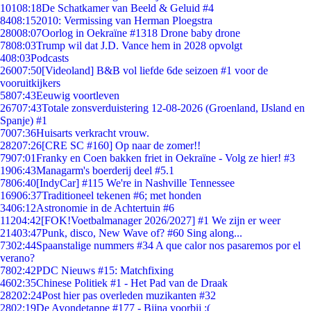
101
08:18
De Schatkamer van Beeld & Geluid #4
84
08:15
2010: Vermissing van Herman Ploegstra
280
08:07
Oorlog in Oekraïne #1318 Drone baby drone
78
08:03
Trump wil dat J.D. Vance hem in 2028 opvolgt
4
08:03
Podcasts
260
07:50
[Videoland] B&B vol liefde 6de seizoen #1 voor de
vooruitkijkers
58
07:43
Eeuwig voortleven
267
07:43
Totale zonsverduistering 12-08-2026 (Groenland, IJsland en
Spanje) #1
70
07:36
Huisarts verkracht vrouw.
282
07:26
[CRE SC #160] Op naar de zomer!!
79
07:01
Franky en Coen bakken friet in Oekraïne - Volg ze hier! #3
19
06:43
Managarm's boerderij deel #5.1
78
06:40
[IndyCar] #115 We're in Nashville Tennessee
169
06:37
Traditioneel tekenen #6; met honden
34
06:12
Astronomie in de Achtertuin #6
112
04:42
[FOK!Voetbalmanager 2026/2027] #1 We zijn er weer
214
03:47
Punk, disco, New Wave of? #60 Sing along...
73
02:44
Spaanstalige nummers #34 A que calor nos pasaremos por el
verano?
78
02:42
PDC Nieuws #15: Matchfixing
46
02:35
Chinese Politiek #1 - Het Pad van de Draak
282
02:24
Post hier pas overleden muzikanten #32
28
02:19
De Avondetappe #177 - Bijna voorbij :(