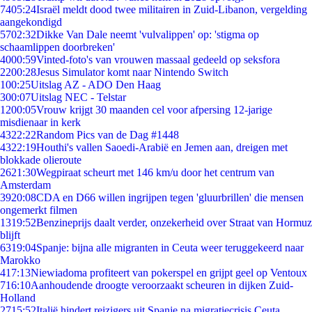
74
05:24
Israël meldt dood twee militairen in Zuid-Libanon, vergelding
aangekondigd
57
02:32
Dikke Van Dale neemt 'vulvalippen' op: 'stigma op
schaamlippen doorbreken'
40
00:59
Vinted-foto's van vrouwen massaal gedeeld op seksfora
22
00:28
Jesus Simulator komt naar Nintendo Switch
1
00:25
Uitslag AZ - ADO Den Haag
3
00:07
Uitslag NEC - Telstar
12
00:05
Vrouw krijgt 30 maanden cel voor afpersing 12-jarige
misdienaar in kerk
43
22:22
Random Pics van de Dag #1448
43
22:19
Houthi's vallen Saoedi-Arabië en Jemen aan, dreigen met
blokkade olieroute
26
21:30
Wegpiraat scheurt met 146 km/u door het centrum van
Amsterdam
39
20:08
CDA en D66 willen ingrijpen tegen 'gluurbrillen' die mensen
ongemerkt filmen
13
19:52
Benzineprijs daalt verder, onzekerheid over Straat van Hormuz
blijft
63
19:04
Spanje: bijna alle migranten in Ceuta weer teruggekeerd naar
Marokko
4
17:13
Niewiadoma profiteert van pokerspel en grijpt geel op Ventoux
7
16:10
Aanhoudende droogte veroorzaakt scheuren in dijken Zuid-
Holland
27
15:52
Italië hindert reizigers uit Spanje na migratiecrisis Ceuta