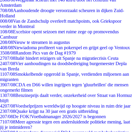
Amsterdam
7
08/08
Aanhoudende droogte veroorzaakt scheuren in dijken Zuid-
Holland
0
08/08
Van de Zandschulp overleeft matchpoints, ook Griekspoor
verder in Montreal
1
08/08
Excelsior opent seizoen met ruime zege op promovendus
Cambuur
2
08/08
Nieuw te streamen in augustus
4
08/08
Niewiadoma profiteert van pokerspel en grijpt geel op Ventoux
35
08/08
Random Pics van de Dag #1979
27
07/08
Italië hindert reizigers uit Spanje na migratiecrisis Ceuta
24
07/08
Vier aanhoudingen na doodsbedreiging burgemeester Depla
van Breda
11
07/08
Smokkelbende opgerold in Spanje, verdienden miljoenen aan
migranten
39
07/08
CDA en D66 willen ingrijpen tegen 'gluurbrillen' die mensen
ongemerkt filmen
13
07/08
Benzineprijs daalt verder, onzekerheid over Straat van Hormuz
blijft
42
07/08
Voedselprijzen wereldwijd op hoogste niveau in ruim drie jaar
23
07/08
Quake krijgt na 30 jaar een gratis uitbreiding
2
07/08
De FOK!Voetbalmanager 2026/2027 is begonnen
71
07/08
Meer agressie tegen een andersluidende politieke mening, laat
jij je intimideren?