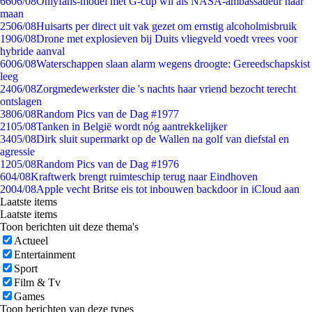
66
06/08
Onlyfans-model met G-cup wil als NASA-ambassadeur naar
maan
25
06/08
Huisarts per direct uit vak gezet om ernstig alcoholmisbruik
19
06/08
Drone met explosieven bij Duits vliegveld voedt vrees voor
hybride aanval
60
06/08
Waterschappen slaan alarm wegens droogte: Gereedschapskist
leeg
24
06/08
Zorgmedewerkster die 's nachts haar vriend bezocht terecht
ontslagen
38
06/08
Random Pics van de Dag #1977
21
05/08
Tanken in België wordt nóg aantrekkelijker
34
05/08
Dirk sluit supermarkt op de Wallen na golf van diefstal en
agressie
12
05/08
Random Pics van de Dag #1976
6
04/08
Kraftwerk brengt ruimteschip terug naar Eindhoven
20
04/08
Apple vecht Britse eis tot inbouwen backdoor in iCloud aan
Laatste items
Laatste items
Toon berichten uit deze thema's
Actueel
Entertainment
Sport
Film & Tv
Games
Toon berichten van deze types