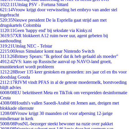
10
22:11
Uitslag PSV - Fortuna Sittard
6
21:14
Vrouw krijgt door verwisseling het embryo van ander stel
ingebracht
5
20:35
Nieuwe president De la Espriella gaat strijd aan met
drugskartels Colombia
11
20:11
Geen 'happy end' bij seksdate via Kinky.nl
36
19:57
XR blokkeert A12 ruim twee uur, agent gebeten bij
aanhouding
3
19:21
Uitslag NEC - Telstar
22
15:00
Jesus Simulator komt naar Nintendo Switch
31
13:26
Britney Spears: "Ik geloof dat ik heb gefaald als moeder"
49
12:42
VS: kans op Russische aanval op NAVO-land groeit,
munitietekort wordt probleem
12
12:28
Broer 135 keer gestoken en gesneden: zes jaar cel en tbs voor
doodslag Gouda
21
12:17
RIVM vindt PFAS in al de geteste moedermelk, borstvoeding
blijft advies
60
08/08
EU bekritiseert Meta en TikTok om verspreiden desinformatie
Ceuta
43
08/08
Houthi's vallen Saoedi-Arabië en Jemen aan, dreigen met
blokkade olieroute
12
08/08
Vrouw krijgt 30 maanden cel voor afpersing 12-jarige
misdienaar in kerk
50
08/08
PostNL-bezorger steekt bewoner na ruzie over pakket
26
08/08
Wegpiraat scheurt met 146 km/u door het centrum van