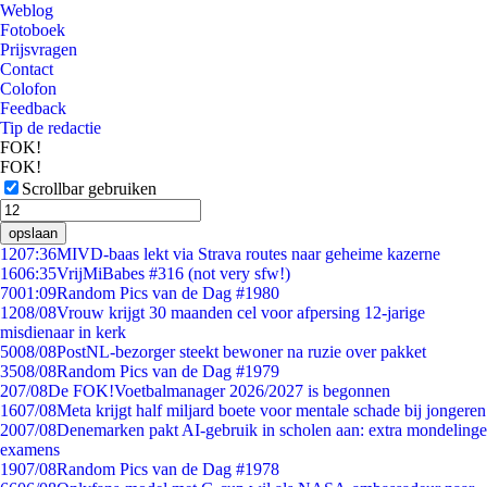
Weblog
Fotoboek
Prijsvragen
Contact
Colofon
Feedback
Tip de redactie
FOK!
FOK!
Scrollbar gebruiken
opslaan
12
07:36
MIVD-baas lekt via Strava routes naar geheime kazerne
16
06:35
VrijMiBabes #316 (not very sfw!)
70
01:09
Random Pics van de Dag #1980
12
08/08
Vrouw krijgt 30 maanden cel voor afpersing 12-jarige
misdienaar in kerk
50
08/08
PostNL-bezorger steekt bewoner na ruzie over pakket
35
08/08
Random Pics van de Dag #1979
2
07/08
De FOK!Voetbalmanager 2026/2027 is begonnen
16
07/08
Meta krijgt half miljard boete voor mentale schade bij jongeren
20
07/08
Denemarken pakt AI-gebruik in scholen aan: extra mondelinge
examens
19
07/08
Random Pics van de Dag #1978