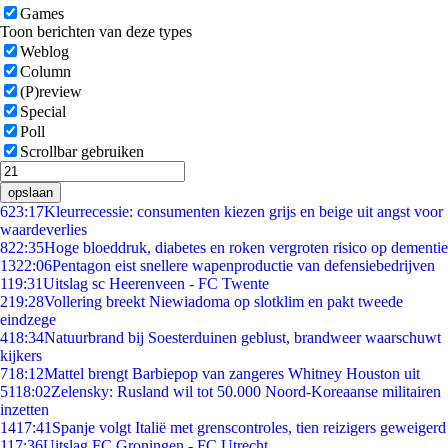
Games
Toon berichten van deze types
Weblog
Column
(P)review
Special
Poll
Scrollbar gebruiken
opslaan
6
23:17
Kleurrecessie: consumenten kiezen grijs en beige uit angst voor
waardeverlies
8
22:35
Hoge bloeddruk, diabetes en roken vergroten risico op dementie
13
22:06
Pentagon eist snellere wapenproductie van defensiebedrijven
1
19:31
Uitslag sc Heerenveen - FC Twente
2
19:28
Vollering breekt Niewiadoma op slotklim en pakt tweede
eindzege
4
18:34
Natuurbrand bij Soesterduinen geblust, brandweer waarschuwt
kijkers
7
18:12
Mattel brengt Barbiepop van zangeres Whitney Houston uit
51
18:02
Zelensky: Rusland wil tot 50.000 Noord-Koreaanse militairen
inzetten
14
17:41
Spanje volgt Italië met grenscontroles, tien reizigers geweigerd
1
17:36
Uitslag FC Groningen - FC Utrecht