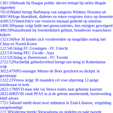
13
01:10
Inbraak bij Haagse politie: dieven betrapt bij stelen illegale
sigaretten
7
01:03
Mattel brengt Barbiepop van zangeres Whitney Houston uit
8
00:56
Hoge bloeddruk, diabetes en roken vergroten risico op dementie
42
00:52
Vinted-foto's van vrouwen massaal gedeeld op seksfora
14
00:30
Spanje volgt Italië met grenscontroles, tien reizigers geweigerd
4
00:19
Natuurbrand bij Soesterduinen geblust, brandweer waarschuwt
kijkers
13
23:56
Hoe 30 landen zich voorbereiden op mogelijke oorlog met
China en Noord-Korea
1
22:54
Uitslag FC Groningen - FC Utrecht
2
22:53
Uitslag PEC Zwolle - Ajax
1
22:52
Uitslag sc Heerenveen - FC Twente
27
22:52
Nachtelijk gebiedsverbod brengt rust terug in Rotterdamse
wijk
30
22:47
NPO-manager Menno de Boer geschorst na dickpic in
groepsapp
13
22:23
Vrouw krijgt 30 maanden cel voor afpersing 12-jarige
misdienaar in kerk
28
22:17
MIVD-baas lekt via Strava routes naar geheime kazerne
28
22:00
RIVM vindt PFAS in al de geteste moedermelk, borstvoeding
blijft advies
77
21:54
Israël meldt dood twee militairen in Zuid-Libanon, vergelding
aangekondigd
2
21:38
Vollering breekt Niewiadoma op slotklim en pakt tweede