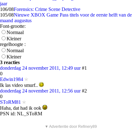
jaar
1
06/08
Forensics: Crime Scene Detective
1
05/08
Nieuwe XBOX Game Pass titels voor de eerste helft van de
maand augustus
Font-grootte:
Normaal
Kleiner
regelhoogte :
Normaal
Kleiner
3 reacties
donderdag 24 november 2011, 12:49 uur
#1
0
Edwin1984
Ik las video smurf..
donderdag 24 november 2011, 12:56 uur
#2
0
SToRM81
Haha, dat had ik ook
PSN id: NL_SToRM
▼ Advertentie door Refinery89