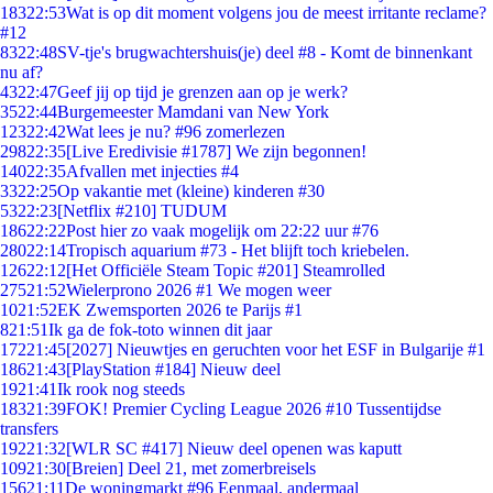
183
22:53
Wat is op dit moment volgens jou de meest irritante reclame?
#12
83
22:48
SV-tje's brugwachtershuis(je) deel #8 - Komt de binnenkant
nu af?
43
22:47
Geef jij op tijd je grenzen aan op je werk?
35
22:44
Burgemeester Mamdani van New York
123
22:42
Wat lees je nu? #96 zomerlezen
298
22:35
[Live Eredivisie #1787] We zijn begonnen!
140
22:35
Afvallen met injecties #4
33
22:25
Op vakantie met (kleine) kinderen #30
53
22:23
[Netflix #210] TUDUM
186
22:22
Post hier zo vaak mogelijk om 22:22 uur #76
280
22:14
Tropisch aquarium #73 - Het blijft toch kriebelen.
126
22:12
[Het Officiële Steam Topic #201] Steamrolled
275
21:52
Wielerprono 2026 #1 We mogen weer
10
21:52
EK Zwemsporten 2026 te Parijs #1
8
21:51
Ik ga de fok-toto winnen dit jaar
172
21:45
[2027] Nieuwtjes en geruchten voor het ESF in Bulgarije #1
186
21:43
[PlayStation #184] Nieuw deel
19
21:41
Ik rook nog steeds
183
21:39
FOK! Premier Cycling League 2026 #10 Tussentijdse
transfers
192
21:32
[WLR SC #417] Nieuw deel openen was kaputt
109
21:30
[Breien] Deel 21, met zomerbreisels
156
21:11
De woningmarkt #96 Eenmaal, andermaal