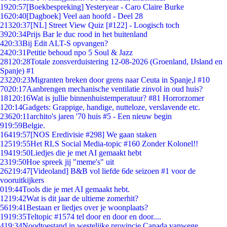
19
20:57
[Boekbespreking] Yesteryear - Caro Claire Burke
16
20:40
[Dagboek] Veel aan hoofd - Deel 28
213
20:37
[NL] Street View Quiz [#122] - Loogisch toch
39
20:34
Prijs Bar le duc rood in het buitenland
4
20:33
Bij Edit ALT-S opvangen?
24
20:31
Petitie behoud npo 5 Soul & Jazz
281
20:28
Totale zonsverduistering 12-08-2026 (Groenland, IJsland en
Spanje) #1
232
20:23
Migranten breken door grens naar Ceuta in Spanje,l #10
70
20:17
Aanbrengen mechanische ventilatie zinvol in oud huis?
181
20:16
Wat is jullie binnenhuistemperatuur? #81 Horrorzomer
1
20:14
Gadgets: Grappige, handige, nutteloze, verslavende etc.
236
20:11
archito's jaren '70 huis #5 - Een nieuw begin
9
19:59
Belgie.
164
19:57
[NOS Eredivisie #298] We gaan staken
125
19:55
Het RLS Social Media-topic #160 Zonder Kolonel!!
194
19:50
Liedjes die je met AI gemaakt hebt
23
19:50
Hoe spreek jij "meme's" uit
262
19:47
[Videoland] B&B vol liefde 6de seizoen #1 voor de
vooruitkijkers
0
19:44
Tools die je met AI gemaakt hebt.
12
19:42
Wat is dit jaar de ultieme zomerhit?
56
19:41
Bestaan er liedjes over je woonplaats?
19
19:35
Teltopic #1574 tel door en door en door....
4
19:34
Noodtoestand in westelijke provincie Canada vanwege