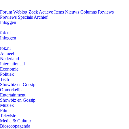
Forum
Weblog
Zoek
Actieve Items
Nieuws
Columns
Reviews
Previews
Specials
Archief
Inloggen
fok.nl
Inloggen
fok.nl
Actueel
Nederland
Internationaal
Economie
Politiek
Tech
Showbiz en Gossip
Opmerkelijk
Entertainment
Showbiz en Gossip
Muziek
Film
Televisie
Media & Cultuur
Bioscoopagenda