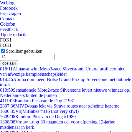
Weblog
Fotoboek
Prijsvragen
Contact
Colofon
Feedback
Tip de redactie
FOK!
FOK!
Scrollbar gebruiken
opslaan
0
16:11
Almansa wint Moto3-race Silverstone, Uriarte profiteert niet
van afwezige kampioenschapsleider
0
14:46
Aprilia domineert Britse Grand Prix op Silverstone met dubbele
top-3
0
13:59
Sensationele Moto2-race Silverstone levert nieuwe winnaar op,
Nederlanders buiten de punten
41
11:03
Random Pics van de Dag #1981
28
07:36
MIVD-baas lekt via Strava routes naar geheime kazerne
16
06:35
VrijMiBabes #316 (not very sfw!)
76
09/08
Random Pics van de Dag #1980
13
08/08
Vrouw krijgt 30 maanden cel voor afpersing 12-jarige
misdienaar in kerk