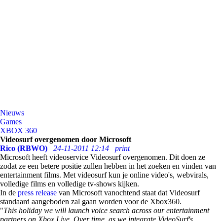
Nieuws
Games
XBOX 360
Videosurf overgenomen door Microsoft
Rico (RBWO)
24-11-2011 12:14
print
Microsoft heeft videoservice Videosurf overgenomen. Dit doen ze
zodat ze een betere positie zullen hebben in het zoeken en vinden van
entertainment films. Met videosurf kun je online video's, webvirals,
volledige films en volledige tv-shows kijken.
In de
press release
van Microsoft vanochtend staat dat Videosurf
standaard aangeboden zal gaan worden voor de Xbox360.
"
This holiday we will launch voice search across our entertainment
partners on Xbox Live. Over time, as we integrate VideoSurf's