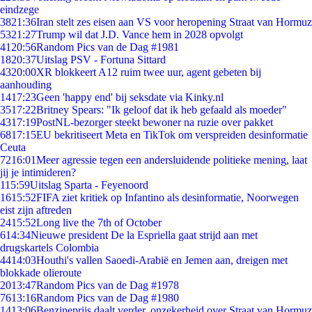
eindzege
38
21:36
Iran stelt zes eisen aan VS voor heropening Straat van Hormuz
53
21:27
Trump wil dat J.D. Vance hem in 2028 opvolgt
41
20:56
Random Pics van de Dag #1981
18
20:37
Uitslag PSV - Fortuna Sittard
43
20:00
XR blokkeert A12 ruim twee uur, agent gebeten bij
aanhouding
14
17:23
Geen 'happy end' bij seksdate via Kinky.nl
35
17:22
Britney Spears: "Ik geloof dat ik heb gefaald als moeder"
43
17:19
PostNL-bezorger steekt bewoner na ruzie over pakket
68
17:15
EU bekritiseert Meta en TikTok om verspreiden desinformatie
Ceuta
72
16:01
Meer agressie tegen een andersluidende politieke mening, laat
jij je intimideren?
1
15:59
Uitslag Sparta - Feyenoord
16
15:52
FIFA ziet kritiek op Infantino als desinformatie, Noorwegen
eist zijn aftreden
24
15:52
Long live the 7th of October
6
14:34
Nieuwe president De la Espriella gaat strijd aan met
drugskartels Colombia
44
14:03
Houthi's vallen Saoedi-Arabië en Jemen aan, dreigen met
blokkade olieroute
20
13:47
Random Pics van de Dag #1978
76
13:16
Random Pics van de Dag #1980
14
13:06
Benzineprijs daalt verder, onzekerheid over Straat van Hormuz