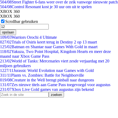
5
04/08
Street Fighter 6-fans weer over de zeik vanwege nieuwste patch
5
04/08
Control Resonant kost je 30 uur om uit te spelen
XBOX 360
XBOX 360
Scrollbar gebruiken
opslaan
1
09/03
Warriors Orochi 4 Ultimate
0
27/02
Trials of Osiris keert terug in Destiny 2 op 13 maart
1
25/02
Batman en Shantae naar Games With Gold in maart
1
18/02
Yakuza, Two Point Hospital, Kingdom Hearts en meer deze
maand naar Xbox Game Pass
2
13/02
World of Tanks: Mercenaries viert zesde verjaardag met 20
miljoen gebruikers
12
27/11
Jurassic World Evolution naar Games with Gold
3
11/11
Plants vs. Zombies: Battle for Neighborville
0
19/08
Creature in the Well brengt pinball naar dungeons
1
31/07
Zes nieuwe titels aan Game Pass toegevoegd voor augustus
2
31/07
Xbox Live Gold games van augustus zijn bekend