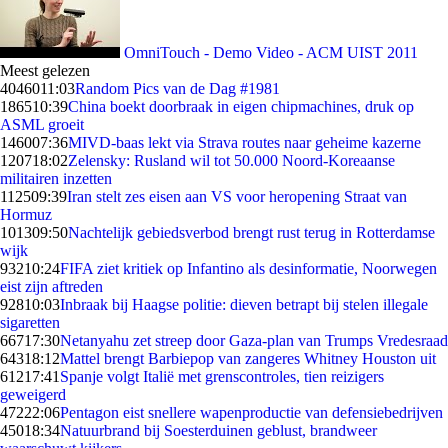
OmniTouch - Demo Video - ACM UIST 2011
Meest gelezen
40460
11:03
Random Pics van de Dag #1981
1865
10:39
China boekt doorbraak in eigen chipmachines, druk op
ASML groeit
1460
07:36
MIVD-baas lekt via Strava routes naar geheime kazerne
1207
18:02
Zelensky: Rusland wil tot 50.000 Noord-Koreaanse
militairen inzetten
1125
09:39
Iran stelt zes eisen aan VS voor heropening Straat van
Hormuz
1013
09:50
Nachtelijk gebiedsverbod brengt rust terug in Rotterdamse
wijk
932
10:24
FIFA ziet kritiek op Infantino als desinformatie, Noorwegen
eist zijn aftreden
928
10:03
Inbraak bij Haagse politie: dieven betrapt bij stelen illegale
sigaretten
667
17:30
Netanyahu zet streep door Gaza-plan van Trumps Vredesraad
643
18:12
Mattel brengt Barbiepop van zangeres Whitney Houston uit
612
17:41
Spanje volgt Italië met grenscontroles, tien reizigers
geweigerd
472
22:06
Pentagon eist snellere wapenproductie van defensiebedrijven
450
18:34
Natuurbrand bij Soesterduinen geblust, brandweer