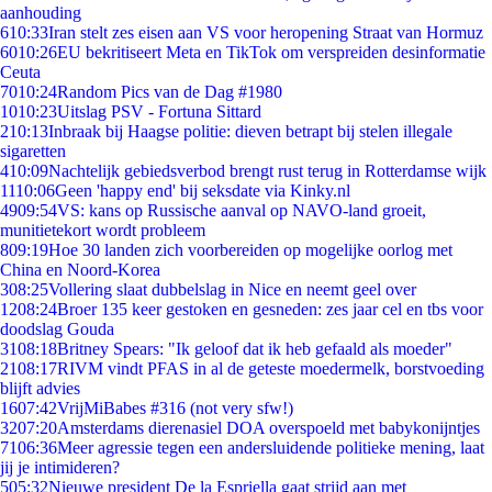
aanhouding
6
10:33
Iran stelt zes eisen aan VS voor heropening Straat van Hormuz
60
10:26
EU bekritiseert Meta en TikTok om verspreiden desinformatie
Ceuta
70
10:24
Random Pics van de Dag #1980
10
10:23
Uitslag PSV - Fortuna Sittard
2
10:13
Inbraak bij Haagse politie: dieven betrapt bij stelen illegale
sigaretten
4
10:09
Nachtelijk gebiedsverbod brengt rust terug in Rotterdamse wijk
11
10:06
Geen 'happy end' bij seksdate via Kinky.nl
49
09:54
VS: kans op Russische aanval op NAVO-land groeit,
munitietekort wordt probleem
8
09:19
Hoe 30 landen zich voorbereiden op mogelijke oorlog met
China en Noord-Korea
3
08:25
Vollering slaat dubbelslag in Nice en neemt geel over
12
08:24
Broer 135 keer gestoken en gesneden: zes jaar cel en tbs voor
doodslag Gouda
31
08:18
Britney Spears: "Ik geloof dat ik heb gefaald als moeder"
21
08:17
RIVM vindt PFAS in al de geteste moedermelk, borstvoeding
blijft advies
16
07:42
VrijMiBabes #316 (not very sfw!)
32
07:20
Amsterdams dierenasiel DOA overspoeld met babykonijntjes
71
06:36
Meer agressie tegen een andersluidende politieke mening, laat
jij je intimideren?
5
05:32
Nieuwe president De la Espriella gaat strijd aan met