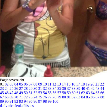
Paginaoverzicht
01
02
03
04
05
06
07
08
09
10
11
12
13
14
15
16
17
18
19
20
21
22
23
24
25
26
27
28
29
30
31
32
33
34
35
36
37
38
39
40
41
42
43
44
45
46
47
48
49
50
51
52
53
54
55
56
57
58
59
60
61
62
63
64
65
66
67
68
69
70
71
72
73
74
75
76
77
78
79
80
81
82
83
84
85
86
87
88
89
90
91
92
93
94
95
96
97
98
99
100
daily pics
leuke lijstjes