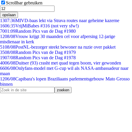
Scrollbar gebruiken
opslaan
13
07:36
MIVD-baas lekt via Strava routes naar geheime kazerne
16
06:35
VrijMiBabes #316 (not very sfw!)
70
01:09
Random Pics van de Dag #1980
12
08/08
Vrouw krijgt 30 maanden cel voor afpersing 12-jarige
misdienaar in kerk
51
08/08
PostNL-bezorger steekt bewoner na ruzie over pakket
35
08/08
Random Pics van de Dag #1979
19
07/08
Random Pics van de Dag #1978
40
06/08
Duitser (93) crasht met quad tegen boom, vier gewonden
66
06/08
Onlyfans-model met G-cup wil als NASA-ambassadeur naar
maan
12
06/08
Capibara's lopen Braziliaans parlementsgebouw Mato Grosso
binnen