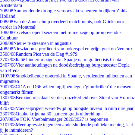
Amsterdam
7
08/08
Aanhoudende droogte veroorzaakt scheuren in dijken Zuid-
Holland
0
08/08
Van de Zandschulp overleeft matchpoints, ook Griekspoor
verder in Montreal
1
08/08
Excelsior opent seizoen met ruime zege op promovendus
Cambuur
2
08/08
Nieuw te streamen in augustus
4
08/08
Niewiadoma profiteert van pokerspel en grijpt geel op Ventoux
35
08/08
Random Pics van de Dag #1979
27
07/08
Italië hindert reizigers uit Spanje na migratiecrisis Ceuta
24
07/08
Vier aanhoudingen na doodsbedreiging burgemeester Depla
van Breda
11
07/08
Smokkelbende opgerold in Spanje, verdienden miljoenen aan
migranten
39
07/08
CDA en D66 willen ingrijpen tegen 'gluurbrillen' die mensen
ongemerkt filmen
13
07/08
Benzineprijs daalt verder, onzekerheid over Straat van Hormuz
blijft
42
07/08
Voedselprijzen wereldwijd op hoogste niveau in ruim drie jaar
23
07/08
Quake krijgt na 30 jaar een gratis uitbreiding
2
07/08
De FOK!Voetbalmanager 2026/2027 is begonnen
71
07/08
Meer agressie tegen een andersluidende politieke mening, laat
jij je intimideren?