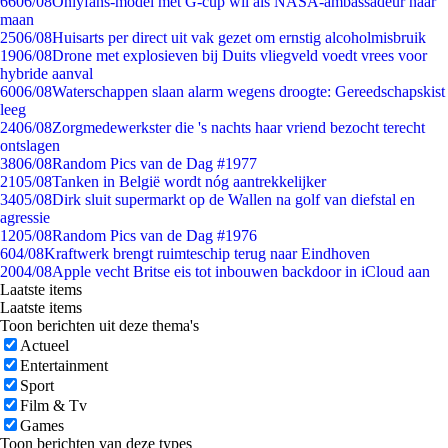
66
06/08
Onlyfans-model met G-cup wil als NASA-ambassadeur naar
maan
25
06/08
Huisarts per direct uit vak gezet om ernstig alcoholmisbruik
19
06/08
Drone met explosieven bij Duits vliegveld voedt vrees voor
hybride aanval
60
06/08
Waterschappen slaan alarm wegens droogte: Gereedschapskist
leeg
24
06/08
Zorgmedewerkster die 's nachts haar vriend bezocht terecht
ontslagen
38
06/08
Random Pics van de Dag #1977
21
05/08
Tanken in België wordt nóg aantrekkelijker
34
05/08
Dirk sluit supermarkt op de Wallen na golf van diefstal en
agressie
12
05/08
Random Pics van de Dag #1976
6
04/08
Kraftwerk brengt ruimteschip terug naar Eindhoven
20
04/08
Apple vecht Britse eis tot inbouwen backdoor in iCloud aan
Laatste items
Laatste items
Toon berichten uit deze thema's
Actueel
Entertainment
Sport
Film & Tv
Games
Toon berichten van deze types