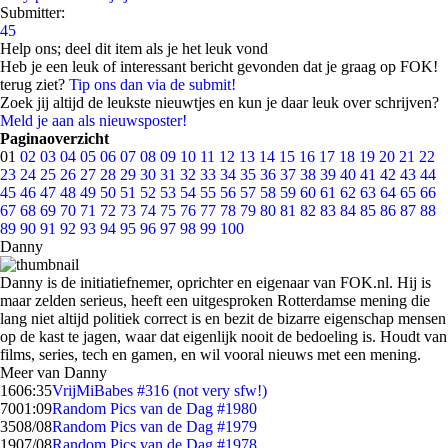
Submitter:
45
Help ons; deel dit item als je het leuk vond
Heb je een leuk of interessant bericht gevonden dat je graag op FOK!
terug ziet?
Tip ons dan via de submit!
Zoek jij altijd de leukste nieuwtjes en kun je daar leuk over schrijven?
Meld je aan als nieuwsposter!
Paginaoverzicht
01
02
03
04
05
06
07
08
09
10
11
12
13
14
15
16
17
18
19
20
21
22
23
24
25
26
27
28
29
30
31
32
33
34
35
36
37
38
39
40
41
42
43
44
45
46
47
48
49
50
51
52
53
54
55
56
57
58
59
60
61
62
63
64
65
66
67
68
69
70
71
72
73
74
75
76
77
78
79
80
81
82
83
84
85
86
87
88
89
90
91
92
93
94
95
96
97
98
99
100
Danny
Danny is de initiatiefnemer, oprichter en eigenaar van FOK.nl. Hij is
maar zelden serieus, heeft een uitgesproken Rotterdamse mening die
lang niet altijd politiek correct is en bezit de bizarre eigenschap mensen
op de kast te jagen, waar dat eigenlijk nooit de bedoeling is. Houdt van
films, series, tech en gamen, en wil vooral nieuws met een mening.
Meer van Danny
16
06:35
VrijMiBabes #316 (not very sfw!)
70
01:09
Random Pics van de Dag #1980
35
08/08
Random Pics van de Dag #1979
19
07/08
Random Pics van de Dag #1978