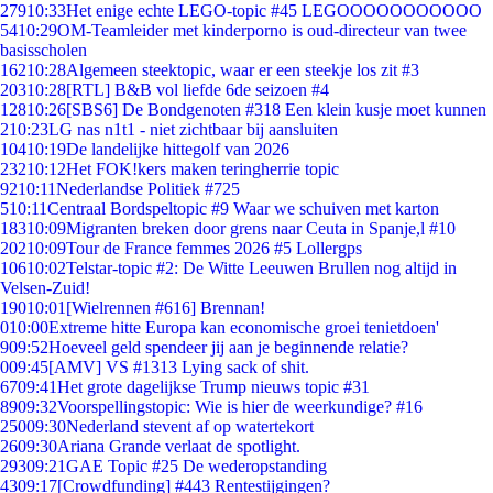
279
10:33
Het enige echte LEGO-topic #45 LEGOOOOOOOOOOO
54
10:29
OM-Teamleider met kinderporno is oud-directeur van twee
basisscholen
162
10:28
Algemeen steektopic, waar er een steekje los zit #3
203
10:28
[RTL] B&B vol liefde 6de seizoen #4
128
10:26
[SBS6] De Bondgenoten #318 Een klein kusje moet kunnen
2
10:23
LG nas n1t1 - niet zichtbaar bij aansluiten
104
10:19
De landelijke hittegolf van 2026
232
10:12
Het FOK!kers maken teringherrie topic
92
10:11
Nederlandse Politiek #725
5
10:11
Centraal Bordspeltopic #9 Waar we schuiven met karton
183
10:09
Migranten breken door grens naar Ceuta in Spanje,l #10
202
10:09
Tour de France femmes 2026 #5 Lollergps
106
10:02
Telstar-topic #2: De Witte Leeuwen Brullen nog altijd in
Velsen-Zuid!
190
10:01
[Wielrennen #616] Brennan!
0
10:00
Extreme hitte Europa kan economische groei tenietdoen'
9
09:52
Hoeveel geld spendeer jij aan je beginnende relatie?
0
09:45
[AMV] VS #1313 Lying sack of shit.
67
09:41
Het grote dagelijkse Trump nieuws topic #31
89
09:32
Voorspellingstopic: Wie is hier de weerkundige? #16
250
09:30
Nederland stevent af op watertekort
26
09:30
Ariana Grande verlaat de spotlight.
293
09:21
GAE Topic #25 De wederopstanding
43
09:17
[Crowdfunding] #443 Rentestijgingen?