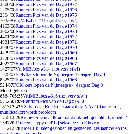
38
06/08
Random Pics van de Dag #1977
12
05/08
Random Pics van de Dag #1976
23
04/08
Random Pics van de Dag #1975
7
03/08
VrijMiBabes #315 (not very sfw!)
41
03/08
Random Pics van de Dag #1974
30
02/08
Random Pics van de Dag #1973
44
01/08
Random Pics van de Dag #1972
49
31/07
Random Pics van de Dag #1971
36
30/07
Random Pics van de Dag #1970
44
29/07
Random Pics van de Dag #1969
32
28/07
Random Pics van de Dag #1968
40
27/07
Random Pics van de Dag #1967
14
27/07
VrijMiBabes #314 (not very sfw!)
15
25/07
FOK!kers lopen de Nijmeegse 4-daagse: Dag 4
83
25/07
Random Pics van de Dag #1966
5
24/07
FOK!kers lopen de Nijmeegse 4-daagse: Dag 3
Meest gelezen
85647
06:35
VrijMiBabes #316 (not very sfw!)
57525
01:09
Random Pics van de Dag #1980
1813
12:42
VS: kans op Russische aanval op NAVO-land groeit,
munitietekort wordt probleem
1755
13:26
Britney Spears: "Ik geloof dat ik heb gefaald als moeder"
1547
20:11
Geen 'happy end' bij seksdate via Kinky.nl
1312
12:28
Broer 135 keer gestoken en gesneden: zes jaar cel en tbs
voor doodslag Gouda