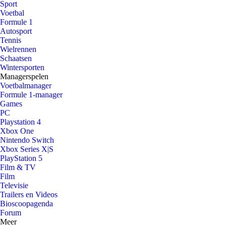
Sport
Voetbal
Formule 1
Autosport
Tennis
Wielrennen
Schaatsen
Wintersporten
Managerspelen
Voetbalmanager
Formule 1-manager
Games
PC
Playstation 4
Xbox One
Nintendo Switch
Xbox Series X|S
PlayStation 5
Film & TV
Film
Televisie
Trailers en Videos
Bioscoopagenda
Forum
Meer