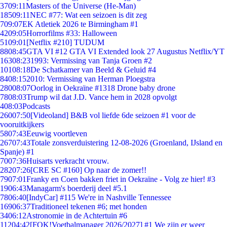
37
09:11
Masters of the Universe (He-Man)
185
09:11
NEC #77: Wat een seizoen is dit zeg
7
09:07
EK Atletiek 2026 te Birmingham #1
42
09:05
Horrorfilms #33: Halloween
51
09:01
[Netflix #210] TUDUM
88
08:45
GTA VI #12 GTA VI Extended look 27 Augustus Netflix/YT
163
08:23
1993: Vermissing van Tanja Groen #2
101
08:18
De Schatkamer van Beeld & Geluid #4
84
08:15
2010: Vermissing van Herman Ploegstra
280
08:07
Oorlog in Oekraïne #1318 Drone baby drone
78
08:03
Trump wil dat J.D. Vance hem in 2028 opvolgt
4
08:03
Podcasts
260
07:50
[Videoland] B&B vol liefde 6de seizoen #1 voor de
vooruitkijkers
58
07:43
Eeuwig voortleven
267
07:43
Totale zonsverduistering 12-08-2026 (Groenland, IJsland en
Spanje) #1
70
07:36
Huisarts verkracht vrouw.
282
07:26
[CRE SC #160] Op naar de zomer!!
79
07:01
Franky en Coen bakken friet in Oekraïne - Volg ze hier! #3
19
06:43
Managarm's boerderij deel #5.1
78
06:40
[IndyCar] #115 We're in Nashville Tennessee
169
06:37
Traditioneel tekenen #6; met honden
34
06:12
Astronomie in de Achtertuin #6
112
04:42
[FOK!Voetbalmanager 2026/2027] #1 We zijn er weer