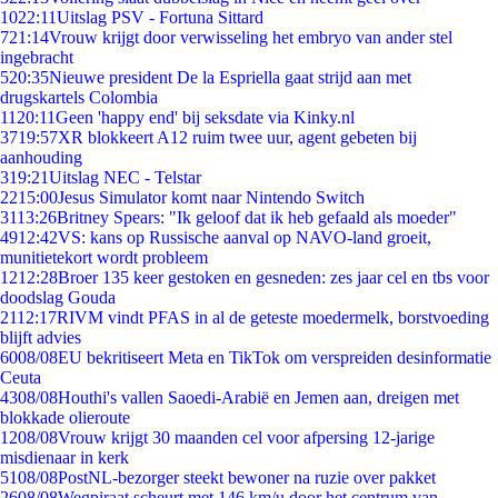
10
22:11
Uitslag PSV - Fortuna Sittard
7
21:14
Vrouw krijgt door verwisseling het embryo van ander stel
ingebracht
5
20:35
Nieuwe president De la Espriella gaat strijd aan met
drugskartels Colombia
11
20:11
Geen 'happy end' bij seksdate via Kinky.nl
37
19:57
XR blokkeert A12 ruim twee uur, agent gebeten bij
aanhouding
3
19:21
Uitslag NEC - Telstar
22
15:00
Jesus Simulator komt naar Nintendo Switch
31
13:26
Britney Spears: "Ik geloof dat ik heb gefaald als moeder"
49
12:42
VS: kans op Russische aanval op NAVO-land groeit,
munitietekort wordt probleem
12
12:28
Broer 135 keer gestoken en gesneden: zes jaar cel en tbs voor
doodslag Gouda
21
12:17
RIVM vindt PFAS in al de geteste moedermelk, borstvoeding
blijft advies
60
08/08
EU bekritiseert Meta en TikTok om verspreiden desinformatie
Ceuta
43
08/08
Houthi's vallen Saoedi-Arabië en Jemen aan, dreigen met
blokkade olieroute
12
08/08
Vrouw krijgt 30 maanden cel voor afpersing 12-jarige
misdienaar in kerk
51
08/08
PostNL-bezorger steekt bewoner na ruzie over pakket
26
08/08
Wegpiraat scheurt met 146 km/u door het centrum van