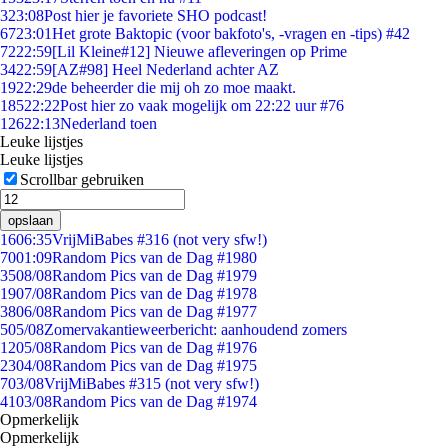
3
23:08
Post hier je favoriete SHO podcast!
67
23:01
Het grote Baktopic (voor bakfoto's, -vragen en -tips) #42
72
22:59
[Lil Kleine#12] Nieuwe afleveringen op Prime
34
22:59
[AZ#98] Heel Nederland achter AZ
19
22:29
de beheerder die mij oh zo moe maakt.
185
22:22
Post hier zo vaak mogelijk om 22:22 uur #76
126
22:13
Nederland toen
Leuke lijstjes
Leuke lijstjes
Scrollbar gebruiken
opslaan
16
06:35
VrijMiBabes #316 (not very sfw!)
70
01:09
Random Pics van de Dag #1980
35
08/08
Random Pics van de Dag #1979
19
07/08
Random Pics van de Dag #1978
38
06/08
Random Pics van de Dag #1977
5
05/08
Zomervakantieweerbericht: aanhoudend zomers
12
05/08
Random Pics van de Dag #1976
23
04/08
Random Pics van de Dag #1975
7
03/08
VrijMiBabes #315 (not very sfw!)
41
03/08
Random Pics van de Dag #1974
Opmerkelijk
Opmerkelijk