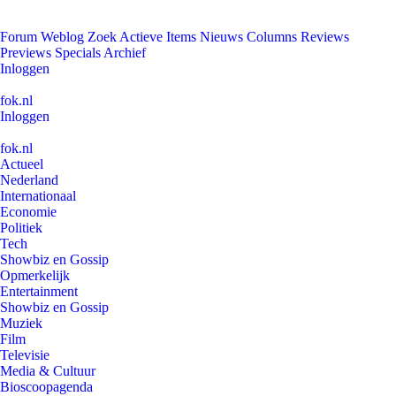
Forum
Weblog
Zoek
Actieve Items
Nieuws
Columns
Reviews
Previews
Specials
Archief
Inloggen
fok.nl
Inloggen
fok.nl
Actueel
Nederland
Internationaal
Economie
Politiek
Tech
Showbiz en Gossip
Opmerkelijk
Entertainment
Showbiz en Gossip
Muziek
Film
Televisie
Media & Cultuur
Bioscoopagenda