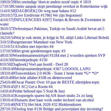
100
10:59
Het oneindige 'doet-ie anders nooit'-topic # 1819
17
10:58
Unieke aanpak stopt jarenlange overlast in Rotterdamse wijk
114
10:58
[DAGBOEK] De weg naar balans #12
201
10:57
[Live Eredivisie #1786] We zijn begonnen!
41
10:57
[INFLUENCERS #297] Toetjes & Bevers & Zwemmen in
water
36
10:57
Defensiepact Pakistan, Turkije en Saudi-Arabië bevat art.5
clausule?
162
10:54
Wat je ook stemt, je krijgt in NL altijd Links Liberaal Beleid.
3
10:51
Burgemeester Mamdani van New York
115
10:51
Afvallen met injecties #4
137
10:50
Het grote goedemorgen topic #3
48
10:50
Woordensamenstelspel #1184 met 2 woorden spreken SVP
41
10:50
Dierenlepeltopic #150
8
10:50
[Dagboek] Veel aan hoofd - Deel 28
139
10:49
Meisjesnamenlepeltopic #367 LOOOOL LAPO
183
10:49
Touwtrekken 2.0 #636 - Team 1 beste team *G* *O*
40
10:49
Het hele alfabet #108 en 4letterwoord
254
10:48
Oscar Piastri: Over 10 jaar de BESTE allertijden-topic
278
10:45
[F1 SC] Get a Room #4
14
10:41
Petitie behoud npo 5 Soul & Jazz
126
10:41
Koopzegels sparen bij AH duurt straks 2x zo lang
130
10:41
Huisarts doet haar werk onder invloed van alcohol
271
10:40
[NET5] Het blok 2026 #32 Blokkendozen
297
10:35
Oorlog Iran #136 Bridge and powerplant day incoming?