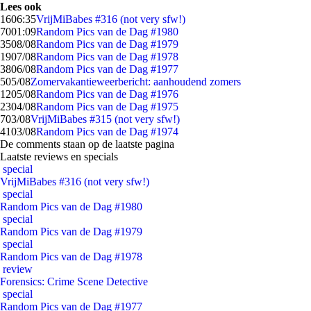
Lees ook
16
06:35
VrijMiBabes #316 (not very sfw!)
70
01:09
Random Pics van de Dag #1980
35
08/08
Random Pics van de Dag #1979
19
07/08
Random Pics van de Dag #1978
38
06/08
Random Pics van de Dag #1977
5
05/08
Zomervakantieweerbericht: aanhoudend zomers
12
05/08
Random Pics van de Dag #1976
23
04/08
Random Pics van de Dag #1975
7
03/08
VrijMiBabes #315 (not very sfw!)
41
03/08
Random Pics van de Dag #1974
De comments staan op de laatste pagina
Laatste reviews en specials
special
VrijMiBabes #316 (not very sfw!)
special
Random Pics van de Dag #1980
special
Random Pics van de Dag #1979
special
Random Pics van de Dag #1978
review
Forensics: Crime Scene Detective
special
Random Pics van de Dag #1977