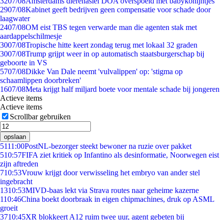
32
07/08
Amsterdams dierenasiel DOA overspoeld met babykonijntjes
29
07/08
Kabinet geeft bedrijven geen compensatie voor schade door
laagwater
24
07/08
OM eist TBS tegen verwarde man die agenten stak met
aardappelschilmesje
30
07/08
Tropische hitte keert zondag terug met lokaal 32 graden
30
07/08
Trump grijpt weer in op automatisch staatsburgerschap bij
geboorte in VS
57
07/08
Dikke Van Dale neemt 'vulvalippen' op: 'stigma op
schaamlippen doorbreken'
16
07/08
Meta krijgt half miljard boete voor mentale schade bij jongeren
Actieve items
Actieve items
Scrollbar gebruiken
opslaan
51
11:00
PostNL-bezorger steekt bewoner na ruzie over pakket
5
10:57
FIFA ziet kritiek op Infantino als desinformatie, Noorwegen eist
zijn aftreden
7
10:53
Vrouw krijgt door verwisseling het embryo van ander stel
ingebracht
13
10:53
MIVD-baas lekt via Strava routes naar geheime kazerne
1
10:46
China boekt doorbraak in eigen chipmachines, druk op ASML
groeit
37
10:45
XR blokkeert A12 ruim twee uur, agent gebeten bij