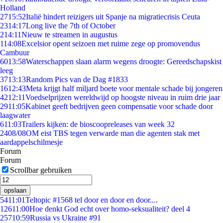
Holland
27
15:52
Italië hindert reizigers uit Spanje na migratiecrisis Ceuta
23
14:17
Long live the 7th of October
2
14:11
Nieuw te streamen in augustus
1
14:08
Excelsior opent seizoen met ruime zege op promovendus
Cambuur
60
13:58
Waterschappen slaan alarm wegens droogte: Gereedschapskist
leeg
37
13:13
Random Pics van de Dag #1833
16
12:43
Meta krijgt half miljard boete voor mentale schade bij jongeren
42
12:11
Voedselprijzen wereldwijd op hoogste niveau in ruim drie jaar
29
11:05
Kabinet geeft bedrijven geen compensatie voor schade door
laagwater
6
11:03
Trailers kijken: de bioscoopreleases van week 32
24
08/08
OM eist TBS tegen verwarde man die agenten stak met
aardappelschilmesje
Forum
Forum
Scrollbar gebruiken
opslaan
54
11:01
Teltopic #1568 tel door en door en door....
126
11:00
Hoe denkt God echt over homo-seksualiteit? deel 4
257
10:59
Russia vs Ukraine #91