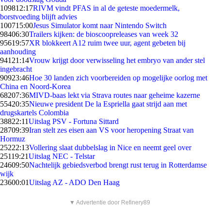
1098
12:17
RIVM vindt PFAS in al de geteste moedermelk,
borstvoeding blijft advies
1007
15:00
Jesus Simulator komt naar Nintendo Switch
984
06:30
Trailers kijken: de bioscoopreleases van week 32
956
19:57
XR blokkeert A12 ruim twee uur, agent gebeten bij
aanhouding
941
21:14
Vrouw krijgt door verwisseling het embryo van ander stel
ingebracht
909
23:46
Hoe 30 landen zich voorbereiden op mogelijke oorlog met
China en Noord-Korea
682
07:36
MIVD-baas lekt via Strava routes naar geheime kazerne
554
20:35
Nieuwe president De la Espriella gaat strijd aan met
drugskartels Colombia
388
22:11
Uitslag PSV - Fortuna Sittard
287
09:39
Iran stelt zes eisen aan VS voor heropening Straat van
Hormuz
252
22:13
Vollering slaat dubbelslag in Nice en neemt geel over
251
19:21
Uitslag NEC - Telstar
246
09:50
Nachtelijk gebiedsverbod brengt rust terug in Rotterdamse
wijk
236
00:01
Uitslag AZ - ADO Den Haag
▼ Advertentie door Refinery89