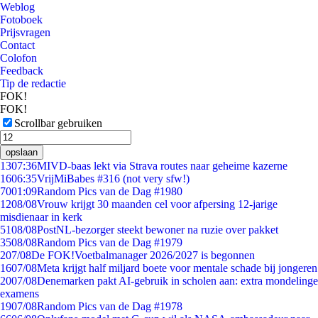
Weblog
Fotoboek
Prijsvragen
Contact
Colofon
Feedback
Tip de redactie
FOK!
FOK!
Scrollbar gebruiken
opslaan
13
07:36
MIVD-baas lekt via Strava routes naar geheime kazerne
16
06:35
VrijMiBabes #316 (not very sfw!)
70
01:09
Random Pics van de Dag #1980
12
08/08
Vrouw krijgt 30 maanden cel voor afpersing 12-jarige
misdienaar in kerk
51
08/08
PostNL-bezorger steekt bewoner na ruzie over pakket
35
08/08
Random Pics van de Dag #1979
2
07/08
De FOK!Voetbalmanager 2026/2027 is begonnen
16
07/08
Meta krijgt half miljard boete voor mentale schade bij jongeren
20
07/08
Denemarken pakt AI-gebruik in scholen aan: extra mondelinge
examens
19
07/08
Random Pics van de Dag #1978