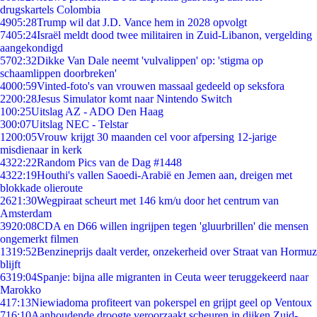
drugskartels Colombia
49
05:28
Trump wil dat J.D. Vance hem in 2028 opvolgt
74
05:24
Israël meldt dood twee militairen in Zuid-Libanon, vergelding
aangekondigd
57
02:32
Dikke Van Dale neemt 'vulvalippen' op: 'stigma op
schaamlippen doorbreken'
40
00:59
Vinted-foto's van vrouwen massaal gedeeld op seksfora
22
00:28
Jesus Simulator komt naar Nintendo Switch
1
00:25
Uitslag AZ - ADO Den Haag
3
00:07
Uitslag NEC - Telstar
12
00:05
Vrouw krijgt 30 maanden cel voor afpersing 12-jarige
misdienaar in kerk
43
22:22
Random Pics van de Dag #1448
43
22:19
Houthi's vallen Saoedi-Arabië en Jemen aan, dreigen met
blokkade olieroute
26
21:30
Wegpiraat scheurt met 146 km/u door het centrum van
Amsterdam
39
20:08
CDA en D66 willen ingrijpen tegen 'gluurbrillen' die mensen
ongemerkt filmen
13
19:52
Benzineprijs daalt verder, onzekerheid over Straat van Hormuz
blijft
63
19:04
Spanje: bijna alle migranten in Ceuta weer teruggekeerd naar
Marokko
4
17:13
Niewiadoma profiteert van pokerspel en grijpt geel op Ventoux
7
16:10
Aanhoudende droogte veroorzaakt scheuren in dijken Zuid-