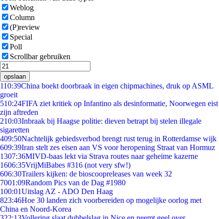
Weblog
Column
(P)review
Special
Poll
Scrollbar gebruiken
opslaan
1
10:39
China boekt doorbraak in eigen chipmachines, druk op ASML
groeit
5
10:24
FIFA ziet kritiek op Infantino als desinformatie, Noorwegen eist
zijn aftreden
2
10:03
Inbraak bij Haagse politie: dieven betrapt bij stelen illegale
sigaretten
4
09:50
Nachtelijk gebiedsverbod brengt rust terug in Rotterdamse wijk
6
09:39
Iran stelt zes eisen aan VS voor heropening Straat van Hormuz
13
07:36
MIVD-baas lekt via Strava routes naar geheime kazerne
16
06:35
VrijMiBabes #316 (not very sfw!)
6
06:30
Trailers kijken: de bioscoopreleases van week 32
70
01:09
Random Pics van de Dag #1980
1
00:01
Uitslag AZ - ADO Den Haag
8
23:46
Hoe 30 landen zich voorbereiden op mogelijke oorlog met
China en Noord-Korea
3
22:13
Vollering slaat dubbelslag in Nice en neemt geel over