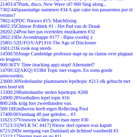
214
03:47
Punk, disco, New Wave of? #60 Sing along...
73
02:44
Spaanstalige nummers #34 A que calor nos pasaremos por el
verano?
78
02:42
PDC Nieuws #15: Matchfixing
46
02:35
Chinese Politiek #1 - Het Pad van de Draak
282
02:24
Post hier pas overleden muzikanten #32
28
02:19
De Avondetappe #177 - Bijna voorbij :(
258
01:52
[UFO/UAP] #16 The Age of Disclosure
16
01:21
Ik rook nog steeds
145
00:50
Jonge Cambridge professor stapt op na claims over plagiaat
en leugens
9
00:36
TV Time (tracking app) stopt! Alternatief?
147
00:32
[AKQ] #3384 Topic met vragen. En soms goede
antwoorden.
236
00:30
Nederlandse plaatsnamen lepeltopic #213 elk gehucht met
een bord telt
133
00:29
Buitenlandse steden lepeltopic #268
249
00:28
Voetballers lepel topic #16
8
00:24
Ik krijg hier zweethanden van.
5
00:18
Eindhoven heeft eigen Reflecting Pool
174
00:06
Vandaag 40 jaar geleden... #3
116
23:37
Vrouwen willen geen man meer #30
175
23:31
[WLR SC #417] Nieuw deel openen was kaputt
67
23:29
De neergang van Duitsland als lichtend voorbeeld #3
153
23:17
Sterren toen en nu #11