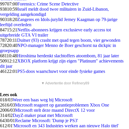
997
07:00
Forensics: Crime Scene Detective
938
10:59
Israël meldt dood twee militairen in Zuid-Libanon,
vergelding aangekondigd
903
18:20
Zangeres en Idols-jurylid Jerney Kaagman op 79-jarige
leeftijd overleden
847
15:21
Netflix-abonnees krijgen exclusieve early access tot
uitgebreide GTA VI trailer
787
20:11
Duitser (93) crasht met quad tegen boom, vier gewonden
728
20:40
NPO-manager Menno de Boer geschorst na dickpic in
groepsapp
681
10:48
Hiroshima herdenkt slachtoffers atoombom, 81 jaar later
509
12:12
XBOX platform krijgt zijn eigen "Platinum" achievements
dit jaar
461
22:01
PS5-doos waarschuwt voor einde fysieke games
▼ Advertentie door Refinery89
Lees ook
0
18/03
Weer een baas weg bij Microsoft
26
16/03
Microsoft reageert op garantieproblemen Xbox One
20
06/03
Microsoft stelt deze maand DirectX 12 voor
3
14/02
DayZ-maker praat met Microsoft
64
30/01
Reclame Microsoft: 'Dump je PS3'
6
12/01
'Microsoft en 343 Industries werken aan nieuwe Halo titel'