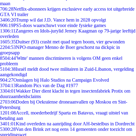
maan
7
06:28
Netflix-abonnees krijgen exclusieve early access tot uitgebreide
GTA VI trailer
34
06:20
Trump wil dat J.D. Vance hem in 2028 opvolgt
9
06:19
PS5-doos waarschuwt voor einde fysieke games
13
06:11
Zangeres en Idols-jurylid Jerney Kaagman op 79-jarige leeftijd
overleden
16
05:35
Duitser (93) crasht met quad tegen boom, vier gewonden
22
04:53
NPO-manager Menno de Boer geschorst na dickpic in
groepsapp
85
04:44
'Witte' mannen discrimineren is volgens OM geen enkel
probleem
51
04:38
Israël meldt dood twee militairen in Zuid-Libanon, vergelding
aangekondigd
9
04:27
Ontslagen bij Halo Studios na Campaign Evolved
37
04:13
Random Pics van de Dag #1977
33
04:01
Wakker Dier dient klacht in tegen insectenfabriek Protix om
duurzaamheidsclaims
27
03:06
Doden bij Oekraïense droneaanvallen op Moskou en Sint-
Petersburg
12
01:08
Accell, moederbedrijf Sparta en Batavus, vraagt uitstel van
betaling aan
34
01:01
Kind overleden na aanrijding door AH-bestelbus in Dordrecht
53
00:28
Van den Brink zet nog eens 14 gemeenten onder toezicht om
spreidingswet