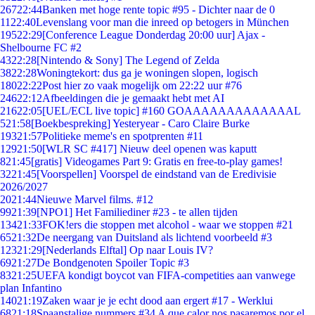
267
22:44
Banken met hoge rente topic #95 - Dichter naar de 0
11
22:40
Levenslang voor man die inreed op betogers in München
195
22:29
[Conference League Donderdag 20:00 uur] Ajax -
Shelbourne FC #2
43
22:28
[Nintendo & Sony] The Legend of Zelda
38
22:28
Woningtekort: dus ga je woningen slopen, logisch
180
22:22
Post hier zo vaak mogelijk om 22:22 uur #76
246
22:12
Afbeeldingen die je gemaakt hebt met AI
216
22:05
[UEL/ECL live topic] #160 GOAAAAAAAAAAAAAL
5
21:58
[Boekbespreking] Yesteryear - Caro Claire Burke
193
21:57
Politieke meme's en spotprenten #11
129
21:50
[WLR SC #417] Nieuw deel openen was kaputt
8
21:45
[gratis] Videogames Part 9: Gratis en free-to-play games!
32
21:45
[Voorspellen] Voorspel de eindstand van de Eredivisie
2026/2027
20
21:44
Nieuwe Marvel films. #12
99
21:39
[NPO1] Het Familiediner #23 - te allen tijden
134
21:33
FOK!ers die stoppen met alcohol - waar we stoppen #21
65
21:32
De neergang van Duitsland als lichtend voorbeeld #3
123
21:29
[Nederlands Elftal] Op naar Louis IV?
69
21:27
De Bondgenoten Spoiler Topic #3
83
21:25
UEFA kondigt boycot van FIFA-competities aan vanwege
plan Infantino
140
21:19
Zaken waar je je echt dood aan ergert #17 - Werklui
68
21:18
Spaanstalige nummers #34 A que calor nos pasaremos por el