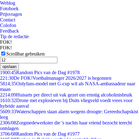
Weblog
Fotoboek
Prijsvragen
Contact
Colofon
Feedback
Tip de redactie
FOK!
FOK!
Scrollbar gebruiken
opslaan
19
00:45
Random Pics van de Dag #1978
2
21:30
De FOK!Voetbalmanager 2026/2027 is begonnen
58
14:35
Onlyfans-model met G-cup wil als NASA-ambassadeur naar
maan
22
14:09
Huisarts per direct uit vak gezet om ernstig alcoholmisbruik
16
10:32
Drone met explosieven bij Duits vliegveld voedt vrees voor
hybride aanval
56
09:33
Waterschappen slaan alarm wegens droogte: Gereedschapskist
leeg
23
06/08
Zorgmedewerkster die 's nachts haar vriend bezocht terecht
ontslagen
37
06/08
Random Pics van de Dag #1977