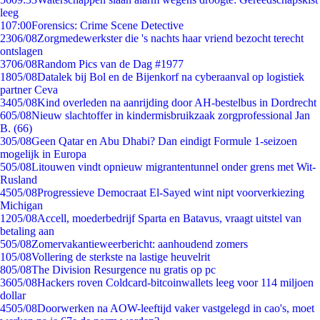
leeg
1
07:00
Forensics: Crime Scene Detective
23
06/08
Zorgmedewerkster die 's nachts haar vriend bezocht terecht
ontslagen
37
06/08
Random Pics van de Dag #1977
18
05/08
Datalek bij Bol en de Bijenkorf na cyberaanval op logistiek
partner Ceva
34
05/08
Kind overleden na aanrijding door AH-bestelbus in Dordrecht
6
05/08
Nieuw slachtoffer in kindermisbruikzaak zorgprofessional Jan
B. (66)
3
05/08
Geen Qatar en Abu Dhabi? Dan eindigt Formule 1-seizoen
mogelijk in Europa
5
05/08
Litouwen vindt opnieuw migrantentunnel onder grens met Wit-
Rusland
45
05/08
Progressieve Democraat El-Sayed wint nipt voorverkiezing
Michigan
12
05/08
Accell, moederbedrijf Sparta en Batavus, vraagt uitstel van
betaling aan
5
05/08
Zomervakantieweerbericht: aanhoudend zomers
1
05/08
Vollering de sterkste na lastige heuvelrit
8
05/08
The Division Resurgence nu gratis op pc
36
05/08
Hackers roven Coldcard-bitcoinwallets leeg voor 114 miljoen
dollar
45
05/08
Doorwerken na AOW-leeftijd vaker vastgelegd in cao's, moet