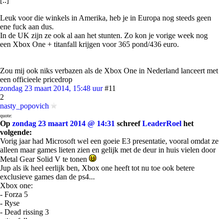
[..]
Leuk voor die winkels in Amerika, heb je in Europa nog steeds geen
ene fuck aan dus.
In de UK zijn ze ook al aan het stunten. Zo kon je vorige week nog
een Xbox One + titanfall krijgen voor 365 pond/436 euro.
Zou mij ook niks verbazen als de Xbox One in Nederland lanceert met
een officieele pricedrop
zondag 23 maart 2014, 15:48 uur
#11
2
nasty_popovich
quote:
Op
zondag 23 maart 2014 @ 14:31
schreef
LeaderRoel
het
volgende:
Vorig jaar had Microsoft wel een goeie E3 presentatie, vooral omdat ze
alleen maar games lieten zien en gelijk met de deur in huis vielen door
Metal Gear Solid V te tonen
Jup als ik heel eerlijk ben, Xbox one heeft tot nu toe ook betere
exclusieve games dan de ps4...
Xbox one:
- Forza 5
- Ryse
- Dead rissing 3