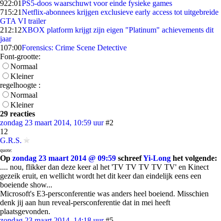
9
22:01
PS5-doos waarschuwt voor einde fysieke games
7
15:21
Netflix-abonnees krijgen exclusieve early access tot uitgebreide
GTA VI trailer
2
12:12
XBOX platform krijgt zijn eigen "Platinum" achievements dit
jaar
1
07:00
Forensics: Crime Scene Detective
Font-grootte:
Normaal
Kleiner
regelhoogte :
Normaal
Kleiner
29 reacties
zondag 23 maart 2014, 10:59 uur
#2
12
G.R.S.
quote:
Op
zondag 23 maart 2014 @ 09:59
schreef
Yi-Long
het volgende:
.... nou, flikker dan deze keer al het 'TV TV TV TV TV' en Kinect
gezeik eruit, en wellicht wordt het dit keer dan eindelijk eens een
boeiende show...
Microsoft's E3-persconferentie was anders heel boeiend. Misschien
denk jij aan hun reveal-persconferentie dat in mei heeft
plaatsgevonden.
zondag 23 maart 2014, 14:18 uur
#5