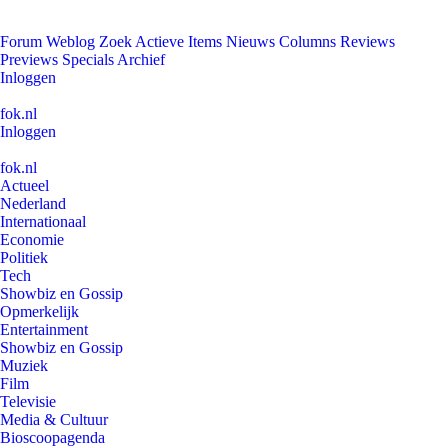
Forum
Weblog
Zoek
Actieve Items
Nieuws
Columns
Reviews
Previews
Specials
Archief
Inloggen
fok.nl
Inloggen
fok.nl
Actueel
Nederland
Internationaal
Economie
Politiek
Tech
Showbiz en Gossip
Opmerkelijk
Entertainment
Showbiz en Gossip
Muziek
Film
Televisie
Media & Cultuur
Bioscoopagenda