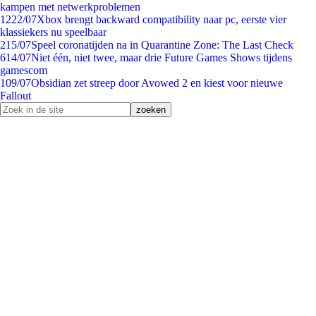
kampen met netwerkproblemen
12
22/07
Xbox brengt backward compatibility naar pc, eerste vier
klassiekers nu speelbaar
2
15/07
Speel coronatijden na in Quarantine Zone: The Last Check
6
14/07
Niet één, niet twee, maar drie Future Games Shows tijdens
gamescom
1
09/07
Obsidian zet streep door Avowed 2 en kiest voor nieuwe
Fallout