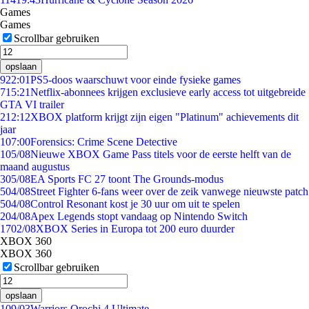
Games
Games
Scrollbar gebruiken
opslaan
9
22:01
PS5-doos waarschuwt voor einde fysieke games
7
15:21
Netflix-abonnees krijgen exclusieve early access tot uitgebreide
GTA VI trailer
2
12:12
XBOX platform krijgt zijn eigen "Platinum" achievements dit
jaar
1
07:00
Forensics: Crime Scene Detective
1
05/08
Nieuwe XBOX Game Pass titels voor de eerste helft van de
maand augustus
3
05/08
EA Sports FC 27 toont The Grounds-modus
5
04/08
Street Fighter 6-fans weer over de zeik vanwege nieuwste patch
5
04/08
Control Resonant kost je 30 uur om uit te spelen
2
04/08
Apex Legends stopt vandaag op Nintendo Switch
17
02/08
XBOX Series in Europa tot 200 euro duurder
XBOX 360
XBOX 360
Scrollbar gebruiken
opslaan
1
09/03
Warriors Orochi 4 Ultimate