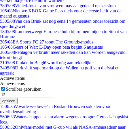
werken na je 67e de norm worden?
38
05/08
Vinted-foto's van vrouwen massaal gedeeld op seksfora
1
05/08
Nieuwe XBOX Game Pass titels voor de eerste helft van de
maand augustus
53
05/08
Van den Brink zet nog eens 14 gemeenten onder toezicht om
spreidingswet
18
05/08
Iran overweegt Europese hulp bij ruimen mijnen in Straat van
Hormuz
3
05/08
EA Sports FC 27 toont The Grounds-modus
1
05/08
Gears of War: E-Day open beta begint 6 augustus
36
05/08
Pentagon verbruikt meer raketten dan kan worden aangevuld,
tekort dreigt
21
05/08
Tanken in België wordt nóg aantrekkelijker
34
05/08
Dirk sluit supermarkt op de Wallen na golf van diefstal en
agressie
Actieve items
Actieve items
Scrollbar gebruiken
opslaan
15
06:35
'Zwarte weduwes' in Rusland trouwen soldaten voor
overlijdensuitkering
56
06:33
Waterschappen slaan alarm wegens droogte: Gereedschapskist
leeg
58
06:32
Onlyfans-model met G-cup wil als NASA-ambassadeur naar