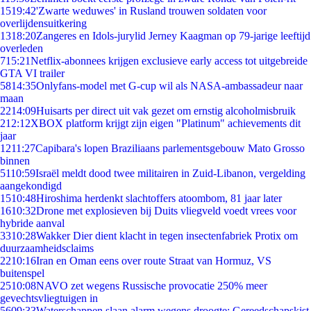
15
19:42
'Zwarte weduwes' in Rusland trouwen soldaten voor
overlijdensuitkering
13
18:20
Zangeres en Idols-jurylid Jerney Kaagman op 79-jarige leeftijd
overleden
7
15:21
Netflix-abonnees krijgen exclusieve early access tot uitgebreide
GTA VI trailer
58
14:35
Onlyfans-model met G-cup wil als NASA-ambassadeur naar
maan
22
14:09
Huisarts per direct uit vak gezet om ernstig alcoholmisbruik
2
12:12
XBOX platform krijgt zijn eigen "Platinum" achievements dit
jaar
12
11:27
Capibara's lopen Braziliaans parlementsgebouw Mato Grosso
binnen
51
10:59
Israël meldt dood twee militairen in Zuid-Libanon, vergelding
aangekondigd
15
10:48
Hiroshima herdenkt slachtoffers atoombom, 81 jaar later
16
10:32
Drone met explosieven bij Duits vliegveld voedt vrees voor
hybride aanval
33
10:28
Wakker Dier dient klacht in tegen insectenfabriek Protix om
duurzaamheidsclaims
22
10:16
Iran en Oman eens over route Straat van Hormuz, VS
buitenspel
25
10:08
NAVO zet wegens Russische provocatie 250% meer
gevechtsvliegtuigen in
56
09:33
Waterschappen slaan alarm wegens droogte: Gereedschapskist