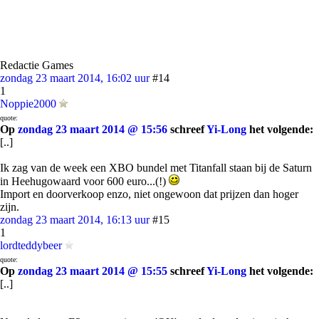
Redactie Games
zondag 23 maart 2014, 16:02 uur
#14
1
Noppie2000
quote:
Op
zondag 23 maart 2014 @ 15:56
schreef
Yi-Long
het volgende:
[..]
Ik zag van de week een XBO bundel met Titanfall staan bij de Saturn
in Heehugowaard voor 600 euro...(!)
Import en doorverkoop enzo, niet ongewoon dat prijzen dan hoger
zijn.
zondag 23 maart 2014, 16:13 uur
#15
1
lordteddybeer
quote:
Op
zondag 23 maart 2014 @ 15:55
schreef
Yi-Long
het volgende:
[..]