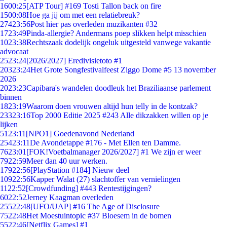
16
00:25
[ATP Tour] #169 Tosti Tallon back on fire
15
00:08
Hoe ga jij om met een relatiebreuk?
274
23:56
Post hier pas overleden muzikanten #32
17
23:49
Pinda-allergie? Andermans poep slikken helpt misschien
10
23:38
Rechtszaak dodelijk ongeluk uitgesteld vanwege vakantie
advocaat
25
23:24
[2026/2027] Eredivisietoto #1
203
23:24
Het Grote Songfestivalfeest Ziggo Dome #5 13 november
2026
20
23:23
Capibara's wandelen doodleuk het Braziliaanse parlement
binnen
18
23:19
Waarom doen vrouwen altijd hun telly in de kontzak?
233
23:16
Top 2000 Editie 2025 #243 Alle dikzakken willen op je
lijken
51
23:11
[NPO1] Goedenavond Nederland
254
23:11
De Avondetappe #176 - Met Ellen ten Damme.
76
23:01
[FOK!Voetbalmanager 2026/2027] #1 We zijn er weer
79
22:59
Meer dan 40 uur werken.
179
22:56
[PlayStation #184] Nieuw deel
109
22:56
Kapper Walat (27) slachtoffer van vernielingen
11
22:52
[Crowdfunding] #443 Rentestijgingen?
60
22:52
Jerney Kaagman overleden
255
22:48
[UFO/UAP] #16 The Age of Disclosure
75
22:48
Het Moestuintopic #37 Bloesem in de bomen
55
22:46
[Netflix Games] #1