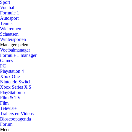
Sport
Voetbal
Formule 1
Autosport
Tennis
Wielrennen
Schaatsen
Wintersporten
Managerspelen
Voetbalmanager
Formule 1-manager
Games
PC
Playstation 4
Xbox One
Nintendo Switch
Xbox Series X|S
PlayStation 5
Film & TV
Film
Televisie
Trailers en Videos
Bioscoopagenda
Forum
Meer