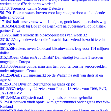
werken na je 67e de norm worden?
1
17:07
Forensics: Crime Scene Detective
56
17:01
Boeren waarschuwen voor lagere oogst door aanhoudende
hitte en droogte
17
16:41
Italiaanse vrouw wint 1 miljoen, gooit kraslot per abuis weg
18
16:36
Datalek bij Bol en de Bijenkorf na cyberaanval op logistiek
partner Ceva
1
16:26
Trailers kijken: de bioscoopreleases van week 32
23
16:12
Zorgmedewerkster die 's nachts haar vriend bezocht terecht
ontslagen
36
15:56
Hackers roven Coldcard-bitcoinwallets leeg voor 114 miljoen
dollar
3
15:13
Geen Qatar en Abu Dhabi? Dan eindigt Formule 1-seizoen
mogelijk in Europa
31
13:00
Spaanse politie: minstens tien voor terrorisme veroordeelden
onder migranten Ceuta
34
12:59
Dirk sluit supermarkt op de Wallen na golf van diefstal en
agressie
8
12:53
The Division Resurgence nu gratis op pc
64
12:53
Zetelpeiling: 24 zetels voor Pro en 18 zetels voor D66, FvD,
JA21 en PVV
49
12:44
Man (25) sterft nadat hij lijm als condoom gebruikt
5
12:43
Litouwen vindt opnieuw migrantentunnel onder grens met Wit-
Rusland
90
09:59
'Belgische' jongeren terroriseren Galderse Meren, maar Boa's