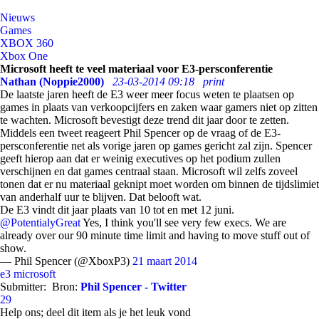
Nieuws
Games
XBOX 360
Xbox One
Microsoft heeft te veel materiaal voor E3-persconferentie
Nathan (Noppie2000)
23-03-2014 09:18
print
De laatste jaren heeft de E3 weer meer focus weten te plaatsen op
games in plaats van verkoopcijfers en zaken waar gamers niet op zitten
te wachten. Microsoft bevestigt deze trend dit jaar door te zetten.
Middels een tweet reageert Phil Spencer op de vraag of de E3-
persconferentie net als vorige jaren op games gericht zal zijn. Spencer
geeft hierop aan dat er weinig executives op het podium zullen
verschijnen en dat games centraal staan. Microsoft wil zelfs zoveel
tonen dat er nu materiaal geknipt moet worden om binnen de tijdslimiet
van anderhalf uur te blijven. Dat belooft wat.
De E3 vindt dit jaar plaats van 10 tot en met 12 juni.
@PotentialyGreat
Yes, I think you'll see very few execs. We are
already over our 90 minute time limit and having to move stuff out of
show.
— Phil Spencer (@XboxP3)
21 maart 2014
e3
microsoft
Submitter:
Bron:
Phil Spencer - Twitter
29
Help ons; deel dit item als je het leuk vond