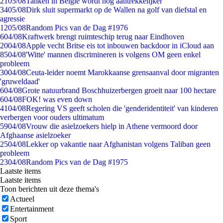
21
05/08
Tanken in België wordt nóg aantrekkelijker
34
05/08
Dirk sluit supermarkt op de Wallen na golf van diefstal en
agressie
12
05/08
Random Pics van de Dag #1976
6
04/08
Kraftwerk brengt ruimteschip terug naar Eindhoven
20
04/08
Apple vecht Britse eis tot inbouwen backdoor in iCloud aan
85
04/08
'Witte' mannen discrimineren is volgens OM geen enkel
probleem
30
04/08
Ceuta-leider noemt Marokkaanse grensaanval door migranten
'gruweldaad'
6
04/08
Grote natuurbrand Boschhuizerbergen groeit naar 100 hectare
6
04/08
FOK! was even down
41
04/08
Regering VS geeft scholen die 'genderidentiteit' van kinderen
verbergen voor ouders ultimatum
59
04/08
Vrouw die asielzoekers hielp in Athene vermoord door
Afghaanse asielzoeker
25
04/08
Lekker op vakantie naar Afghanistan volgens Taliban geen
probleem
23
04/08
Random Pics van de Dag #1975
Laatste items
Laatste items
Toon berichten uit deze thema's
Actueel
Entertainment
Sport