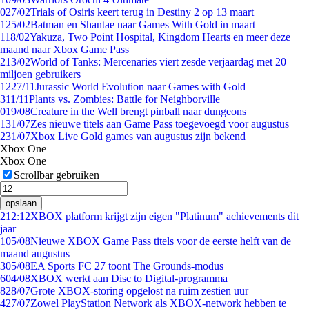
0
27/02
Trials of Osiris keert terug in Destiny 2 op 13 maart
1
25/02
Batman en Shantae naar Games With Gold in maart
1
18/02
Yakuza, Two Point Hospital, Kingdom Hearts en meer deze
maand naar Xbox Game Pass
2
13/02
World of Tanks: Mercenaries viert zesde verjaardag met 20
miljoen gebruikers
12
27/11
Jurassic World Evolution naar Games with Gold
3
11/11
Plants vs. Zombies: Battle for Neighborville
0
19/08
Creature in the Well brengt pinball naar dungeons
1
31/07
Zes nieuwe titels aan Game Pass toegevoegd voor augustus
2
31/07
Xbox Live Gold games van augustus zijn bekend
Xbox One
Xbox One
Scrollbar gebruiken
opslaan
2
12:12
XBOX platform krijgt zijn eigen "Platinum" achievements dit
jaar
1
05/08
Nieuwe XBOX Game Pass titels voor de eerste helft van de
maand augustus
3
05/08
EA Sports FC 27 toont The Grounds-modus
6
04/08
XBOX werkt aan Disc to Digital-programma
8
28/07
Grote XBOX-storing opgelost na ruim zestien uur
4
27/07
Zowel PlayStation Network als XBOX-network hebben te