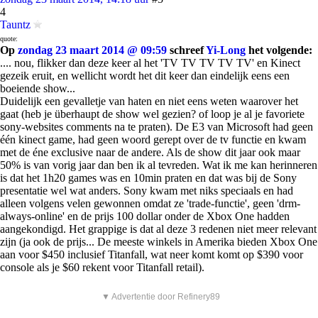
4
Tauntz
quote:
Op
zondag 23 maart 2014 @ 09:59
schreef
Yi-Long
het volgende:
.... nou, flikker dan deze keer al het 'TV TV TV TV TV' en Kinect
gezeik eruit, en wellicht wordt het dit keer dan eindelijk eens een
boeiende show...
Duidelijk een gevalletje van haten en niet eens weten waarover het
gaat (heb je überhaupt de show wel gezien? of loop je al je favoriete
sony-websites comments na te praten). De E3 van Microsoft had geen
één kinect game, had geen woord gerept over de tv functie en kwam
met de éne exclusive naar de andere. Als de show dit jaar ook maar
50% is van vorig jaar dan ben ik al tevreden. Wat ik me kan herinneren
is dat het 1h20 games was en 10min praten en dat was bij de Sony
presentatie wel wat anders. Sony kwam met niks speciaals en had
alleen volgens velen gewonnen omdat ze 'trade-functie', geen 'drm-
always-online' en de prijs 100 dollar onder de Xbox One hadden
aangekondigd. Het grappige is dat al deze 3 redenen niet meer relevant
zijn (ja ook de prijs... De meeste winkels in Amerika bieden Xbox One
aan voor $450 inclusief Titanfall, wat neer komt komt op $390 voor
console als je $60 rekent voor Titanfall retail).
▼ Advertentie door Refinery89