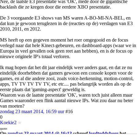
Nee, de laatste E3 presentatie was 'OK', mede door de gigantische
backlash die ze kregen door die eerdere XBO presentatie.
De 3 voorgaande E3 shows van MS waren A-BO-MI-NA-BEL, en
dat kun je gewoon teruglezen in de (reacties op de) verslagen van E3
2010, 2011, en 2012.
MS heeft op een gegeven moment het roer omgegooid en de focus
verlegd naar dat hele Kinect-gebeuren, en dashboard-apps (waar we in
Europa in veel gevallen ook geen reet aan hebben), en is de focus op
nieuwe originele IP's totaal verloren.
Ik mag hopen dat het dit jaar eindelijk weer anders gaat, en dat ze nu
eindelijk doorhebben dat gamers gewoon een console kopen voor de
games, en al die andere zooi, zoals voice-herkenning, motion-control,
apps, TV TV TV TV TV, etc etc.... pas belangrijk worden als op de
eerste plaats dat 'gaming-aspect' geweldig is.
Waarom was de laatste presentatie 'OK', waren toch juist alleen maar
Games waaronder een flink aantal nieuwe IPs. Wat zou daar nu beter
van moeten?
zondag 23 maart 2014, 16:59 uur
#16
0
Koekie2
quote:
Op
zondag 23 maart 2014 @ 16:13
schreef
lordteddybeer
het