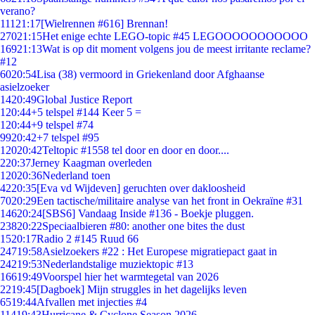
verano?
111
21:17
[Wielrennen #616] Brennan!
270
21:15
Het enige echte LEGO-topic #45 LEGOOOOOOOOOOO
169
21:13
Wat is op dit moment volgens jou de meest irritante reclame?
#12
60
20:54
Lisa (38) vermoord in Griekenland door Afghaanse
asielzoeker
14
20:49
Global Justice Report
1
20:44
+5 telspel #144 Keer 5 =
1
20:44
+9 telspel #74
99
20:42
+7 telspel #95
120
20:42
Teltopic #1558 tel door en door en door....
2
20:37
Jerney Kaagman overleden
120
20:36
Nederland toen
42
20:35
[Eva vd Wijdeven] geruchten over dakloosheid
70
20:29
Een tactische/militaire analyse van het front in Oekraïne #31
146
20:24
[SBS6] Vandaag Inside #136 - Boekje pluggen.
238
20:22
Speciaalbieren #80: another one bites the dust
15
20:17
Radio 2 #145 Ruud 66
247
19:58
Asielzoekers #22 : Het Europese migratiepact gaat in
242
19:53
Nederlandstalige muziektopic #13
166
19:49
Voorspel hier het warmtegetal van 2026
22
19:45
[Dagboek] Mijn struggles in het dagelijks leven
65
19:44
Afvallen met injecties #4
114
19:43
Hurricane & Cyclone Season 2026