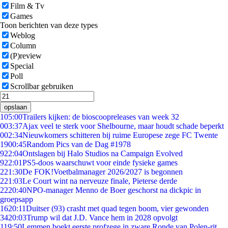
Film & Tv
Games
Toon berichten van deze types
Weblog
Column
(P)review
Special
Poll
Scrollbar gebruiken
opslaan
1
05:00
Trailers kijken: de bioscoopreleases van week 32
0
03:37
Ajax veel te sterk voor Shelbourne, maar houdt schade beperkt
0
02:34
Nieuwkomers schitteren bij ruime Europese zege FC Twente
19
00:45
Random Pics van de Dag #1978
9
22:04
Ontslagen bij Halo Studios na Campaign Evolved
9
22:01
PS5-doos waarschuwt voor einde fysieke games
2
21:30
De FOK!Voetbalmanager 2026/2027 is begonnen
2
21:03
Le Court wint na nerveuze finale, Pieterse derde
22
20:40
NPO-manager Menno de Boer geschorst na dickpic in
groepsapp
16
20:11
Duitser (93) crasht met quad tegen boom, vier gewonden
34
20:03
Trump wil dat J.D. Vance hem in 2028 opvolgt
1
19:50
Lemmen boekt eerste profzege in zware Ronde van Polen-rit