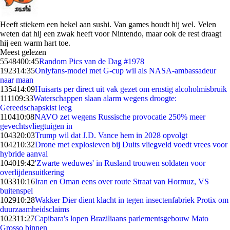
Heeft stiekem een hekel aan sushi. Van games houdt hij wel. Velen
weten dat hij een zwak heeft voor Nintendo, maar ook de rest draagt
hij een warm hart toe.
Meest gelezen
55484
00:45
Random Pics van de Dag #1978
1923
14:35
Onlyfans-model met G-cup wil als NASA-ambassadeur
naar maan
1354
14:09
Huisarts per direct uit vak gezet om ernstig alcoholmisbruik
1111
09:33
Waterschappen slaan alarm wegens droogte:
Gereedschapskist leeg
1104
10:08
NAVO zet wegens Russische provocatie 250% meer
gevechtsvliegtuigen in
1043
20:03
Trump wil dat J.D. Vance hem in 2028 opvolgt
1042
10:32
Drone met explosieven bij Duits vliegveld voedt vrees voor
hybride aanval
1040
19:42
'Zwarte weduwes' in Rusland trouwen soldaten voor
overlijdensuitkering
1033
10:16
Iran en Oman eens over route Straat van Hormuz, VS
buitenspel
1029
10:28
Wakker Dier dient klacht in tegen insectenfabriek Protix om
duurzaamheidsclaims
1023
11:27
Capibara's lopen Braziliaans parlementsgebouw Mato
Grosso binnen