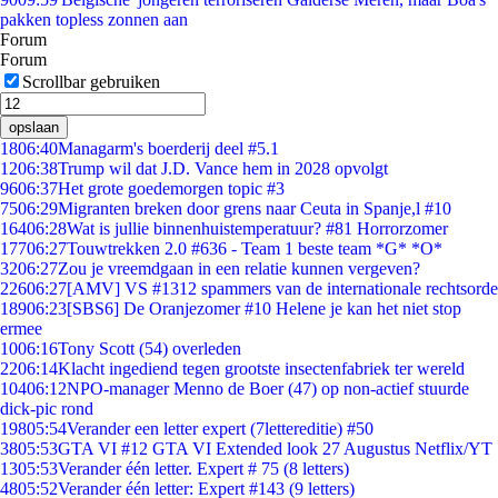
pakken topless zonnen aan
Forum
Forum
Scrollbar gebruiken
opslaan
18
06:40
Managarm's boerderij deel #5.1
12
06:38
Trump wil dat J.D. Vance hem in 2028 opvolgt
96
06:37
Het grote goedemorgen topic #3
75
06:29
Migranten breken door grens naar Ceuta in Spanje,l #10
164
06:28
Wat is jullie binnenhuistemperatuur? #81 Horrorzomer
177
06:27
Touwtrekken 2.0 #636 - Team 1 beste team *G* *O*
32
06:27
Zou je vreemdgaan in een relatie kunnen vergeven?
226
06:27
[AMV] VS #1312 spammers van de internationale rechtsorde
189
06:23
[SBS6] De Oranjezomer #10 Helene je kan het niet stop
ermee
10
06:16
Tony Scott (54) overleden
22
06:14
Klacht ingediend tegen grootste insectenfabriek ter wereld
104
06:12
NPO-manager Menno de Boer (47) op non-actief stuurde
dick-pic rond
198
05:54
Verander een letter expert (7lettereditie) #50
38
05:53
GTA VI #12 GTA VI Extended look 27 Augustus Netflix/YT
13
05:53
Verander één letter. Expert # 75 (8 letters)
48
05:52
Verander één letter: Expert #143 (9 letters)