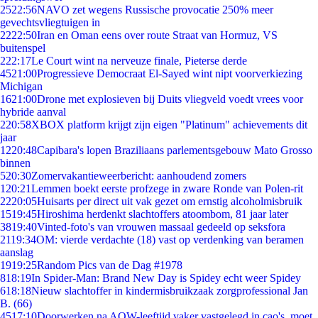
25
22:56
NAVO zet wegens Russische provocatie 250% meer
gevechtsvliegtuigen in
22
22:50
Iran en Oman eens over route Straat van Hormuz, VS
buitenspel
2
22:17
Le Court wint na nerveuze finale, Pieterse derde
45
21:00
Progressieve Democraat El-Sayed wint nipt voorverkiezing
Michigan
16
21:00
Drone met explosieven bij Duits vliegveld voedt vrees voor
hybride aanval
2
20:58
XBOX platform krijgt zijn eigen "Platinum" achievements dit
jaar
12
20:48
Capibara's lopen Braziliaans parlementsgebouw Mato Grosso
binnen
5
20:30
Zomervakantieweerbericht: aanhoudend zomers
1
20:21
Lemmen boekt eerste profzege in zware Ronde van Polen-rit
22
20:05
Huisarts per direct uit vak gezet om ernstig alcoholmisbruik
15
19:45
Hiroshima herdenkt slachtoffers atoombom, 81 jaar later
38
19:40
Vinted-foto's van vrouwen massaal gedeeld op seksfora
21
19:34
OM: vierde verdachte (18) vast op verdenking van beramen
aanslag
19
19:25
Random Pics van de Dag #1978
8
18:19
In Spider-Man: Brand New Day is Spidey echt weer Spidey
6
18:18
Nieuw slachtoffer in kindermisbruikzaak zorgprofessional Jan
B. (66)
45
17:10
Doorwerken na AOW-leeftijd vaker vastgelegd in cao's, moet