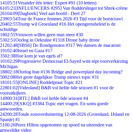
141
05:51
Verander één letter: Expert #91 (10 letters)
61
05:21
[INFLUENCERS #295] Van flodderslinger tot Shrek-crème
261
04:09
[Dagboek] Veel aan hoofd - Deel 27
239
03:54
Tour de France femmes 2026 #3 Tijd voor de borstcrawl
204
02:55
Trump wil Groenland #16 Het opengrensbeleid is de
schuldige
18
02:55
Vrouwen willen geen man meer #30
53
02:51
Oorlog in Oekraïne #1318 Drone baby drone
212
02:48
[SBS6] De Bondgenoten #317 We dansen de macaroni
191
02:40
Israel en Gaza #17
35
02:38
Hoe kom je van egels af?
101
02:29
Progressieve Democraat El-Sayed wint nipt voorverkiezing
Michigan
188
02:18
Oorlog Iran #136 Bridge and powerplant day incoming?
50
02:08
Het grote dagelijkse Trump nieuws topic #31
181
01:55
[ONLINE] Roddelpraat Topic #21
228
01:02
[Videoland] B&B vol liefde 6de seizoen #1 voor de
vooruitkijkers
149
00:31
[RTL] B&B vol liefde 6de seizoen #4
144
00:29
[AKQ] #3384 Topic met vragen. En soms goede
antwoorden.
242
00:28
Totale zonsverduistering 12-08-2026 (Groenland, IJsland en
Spanje) #1
51
00:26
Perez Hilton opgenomen op spoed na uitzenden van
gruwelijke video