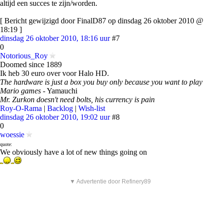
altijd een succes te zijn/worden.
[ Bericht gewijzigd door FinalD87 op dinsdag 26 oktober 2010 @
18:19 ]
dinsdag 26 oktober 2010, 18:16 uur
#7
0
Notorious_Roy
Doomed since 1889
Ik heb 30 euro over voor Halo HD.
The hardware is just a box you buy only because you want to play
Mario games
- Yamauchi
Mr. Zurkon doesn't need bolts, his currency is pain
Roy-O-Rama
|
Backlog
|
Wish-list
dinsdag 26 oktober 2010, 19:02 uur
#8
0
woessie
quote:
We obviously have a lot of new things going on
▼ Advertentie door Refinery89