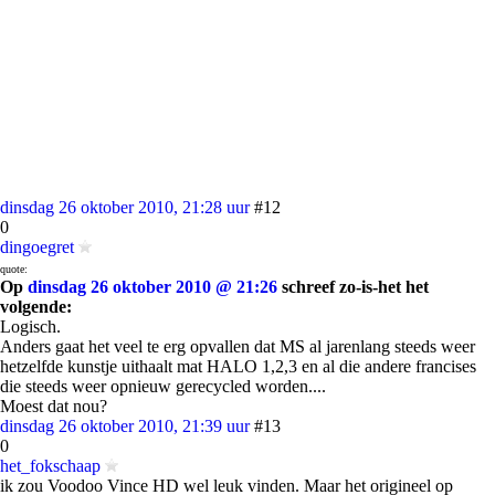
dinsdag 26 oktober 2010, 21:28 uur
#12
0
dingoegret
quote:
Op
dinsdag 26 oktober 2010 @ 21:26
schreef zo-is-het het
volgende:
Logisch.
Anders gaat het veel te erg opvallen dat MS al jarenlang steeds weer
hetzelfde kunstje uithaalt mat HALO 1,2,3 en al die andere francises
die steeds weer opnieuw gerecycled worden....
Moest dat nou?
dinsdag 26 oktober 2010, 21:39 uur
#13
0
het_fokschaap
ik zou Voodoo Vince HD wel leuk vinden. Maar het origineel op