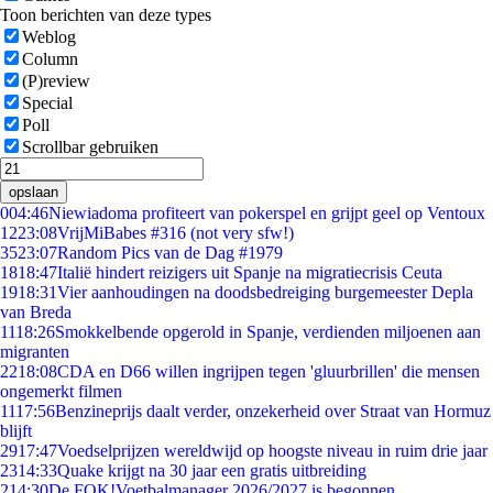
Toon berichten van deze types
Weblog
Column
(P)review
Special
Poll
Scrollbar gebruiken
opslaan
0
04:46
Niewiadoma profiteert van pokerspel en grijpt geel op Ventoux
12
23:08
VrijMiBabes #316 (not very sfw!)
35
23:07
Random Pics van de Dag #1979
18
18:47
Italië hindert reizigers uit Spanje na migratiecrisis Ceuta
19
18:31
Vier aanhoudingen na doodsbedreiging burgemeester Depla
van Breda
11
18:26
Smokkelbende opgerold in Spanje, verdienden miljoenen aan
migranten
22
18:08
CDA en D66 willen ingrijpen tegen 'gluurbrillen' die mensen
ongemerkt filmen
11
17:56
Benzineprijs daalt verder, onzekerheid over Straat van Hormuz
blijft
29
17:47
Voedselprijzen wereldwijd op hoogste niveau in ruim drie jaar
23
14:33
Quake krijgt na 30 jaar een gratis uitbreiding
2
14:30
De FOK!Voetbalmanager 2026/2027 is begonnen