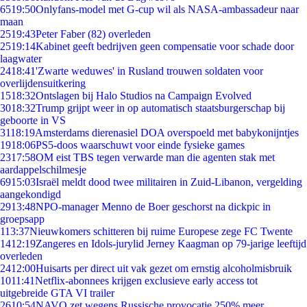
65
19:50
Onlyfans-model met G-cup wil als NASA-ambassadeur naar
maan
25
19:43
Peter Faber (82) overleden
25
19:14
Kabinet geeft bedrijven geen compensatie voor schade door
laagwater
24
18:41
'Zwarte weduwes' in Rusland trouwen soldaten voor
overlijdensuitkering
15
18:32
Ontslagen bij Halo Studios na Campaign Evolved
30
18:32
Trump grijpt weer in op automatisch staatsburgerschap bij
geboorte in VS
31
18:19
Amsterdams dierenasiel DOA overspoeld met babykonijntjes
19
18:06
PS5-doos waarschuwt voor einde fysieke games
23
17:58
OM eist TBS tegen verwarde man die agenten stak met
aardappelschilmesje
69
15:03
Israël meldt dood twee militairen in Zuid-Libanon, vergelding
aangekondigd
29
13:48
NPO-manager Menno de Boer geschorst na dickpic in
groepsapp
1
13:37
Nieuwkomers schitteren bij ruime Europese zege FC Twente
14
12:19
Zangeres en Idols-jurylid Jerney Kaagman op 79-jarige leeftijd
overleden
24
12:00
Huisarts per direct uit vak gezet om ernstig alcoholmisbruik
10
11:41
Netflix-abonnees krijgen exclusieve early access tot
uitgebreide GTA VI trailer
26
10:54
NAVO zet wegens Russische provocatie 250% meer