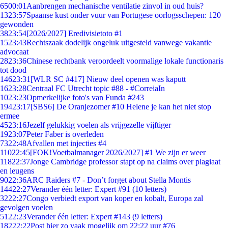
65
00:01
Aanbrengen mechanische ventilatie zinvol in oud huis?
13
23:57
Spaanse kust onder vuur van Portugese oorlogsschepen: 120
gewonden
38
23:54
[2026/2027] Eredivisietoto #1
15
23:43
Rechtszaak dodelijk ongeluk uitgesteld vanwege vakantie
advocaat
28
23:36
Chinese rechtbank veroordeelt voormalige lokale functionaris
tot dood
146
23:31
[WLR SC #417] Nieuw deel openen was kaputt
16
23:28
Centraal FC Utrecht topic #88 - #CorreiaIn
10
23:23
Opmerkelijke foto's van Funda #243
194
23:17
[SBS6] De Oranjezomer #10 Helene je kan het niet stop
ermee
45
23:16
Jezelf gelukkig voelen als vrijgezelle vijftiger
19
23:07
Peter Faber is overleden
73
22:48
Afvallen met injecties #4
110
22:45
[FOK!Voetbalmanager 2026/2027] #1 We zijn er weer
118
22:37
Jonge Cambridge professor stapt op na claims over plagiaat
en leugens
90
22:36
ARC Raiders #7 - Don’t forget about Stella Montis
144
22:27
Verander één letter: Expert #91 (10 letters)
32
22:27
Congo verbiedt export van koper en kobalt, Europa zal
gevolgen voelen
51
22:23
Verander één letter: Expert #143 (9 letters)
182
22:22
Post hier zo vaak mogelijk om 22:22 uur #76