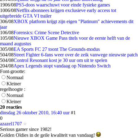
19
06/08
PS5-doos waarschuwt voor einde fysieke games
10
06/08
Netflix-abonnees krijgen exclusieve early access tot
uitgebreide GTA VI trailer
3
06/08
XBOX platform krijgt zijn eigen "Platinum" achievements dit
jaar
1
06/08
Forensics: Crime Scene Detective
1
05/08
Nieuwe XBOX Game Pass titels voor de eerste helft van de
maand augustus
3
05/08
EA Sports FC 27 toont The Grounds-modus
5
04/08
Street Fighter 6-fans weer over de zeik vanwege nieuwste patch
5
04/08
Control Resonant kost je 30 uur om uit te spelen
2
04/08
Apex Legends stopt vandaag op Nintendo Switch
Font-grootte:
Normaal
Kleiner
regelhoogte :
Normaal
Kleiner
20 reacties
dinsdag 26 oktober 2010, 16:40 uur
#1
0
azazel1707
Serious gamer since 1982!
Golden Oldies in de geile kwaliteit van vandaag!