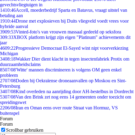
gevechtsvliegtuigen in
14
10:46
Accell, moederbedrijf Sparta en Batavus, vraagt uitstel van
betaling aan
19
10:44
Drone met explosieven bij Duits vliegveld voedt vrees voor
hybride aanval
39
09:53
Vinted-foto's van vrouwen massaal gedeeld op seksfora
3
09:33
XBOX platform krijgt zijn eigen "Platinum" achievements dit
jaar
46
09:22
Progressieve Democraat El-Sayed wint nipt voorverkiezing
Michigan
34
08:18
Wakker Dier dient klacht in tegen insectenfabriek Protix om
duurzaamheidsclaims
85
07/08
'Witte' mannen discrimineren is volgens OM geen enkel
probleem
27
07/08
Doden bij Oekraïense droneaanvallen op Moskou en Sint-
Petersburg
34
07/08
Kind overleden na aanrijding door AH-bestelbus in Dordrecht
53
07/08
Van den Brink zet nog eens 14 gemeenten onder toezicht om
spreidingswet
22
06/08
Iran en Oman eens over route Straat van Hormuz, VS
buitenspel
Forum
Forum
Scrollbar gebruiken