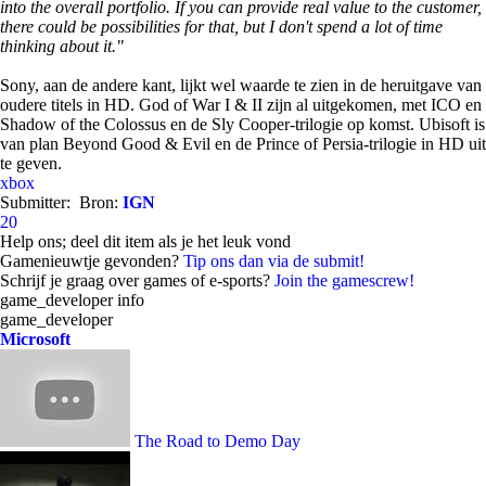
into the overall portfolio. If you can provide real value to the customer,
there could be possibilities for that, but I don't spend a lot of time
thinking about it."
Sony, aan de andere kant, lijkt wel waarde te zien in de heruitgave van
oudere titels in HD. God of War I & II zijn al uitgekomen, met ICO en
Shadow of the Colossus en de Sly Cooper-trilogie op komst. Ubisoft is
van plan Beyond Good & Evil en de Prince of Persia-trilogie in HD uit
te geven.
xbox
Submitter:
Bron:
IGN
20
Help ons; deel dit item als je het leuk vond
Gamenieuwtje gevonden?
Tip ons dan via de submit!
Schrijf je graag over games of e-sports?
Join the gamescrew!
game_developer info
game_developer
Microsoft
The Road to Demo Day