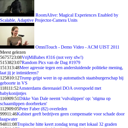
RoomAlive: Magical Experiences Enabled by
Scalable, Adaptive Projector-Camera Units
OmniTouch - Demo Video - ACM UIST 2011
Meest gelezen
56757
23:08
VrijMiBabes #316 (not very sfw!)
51538
23:07
Random Pics van de Dag #1979
1513
13:48
Meer agressie tegen een andersluidende politieke mening,
laat jij je intimideren?
1258
10:12
Trump grijpt weer in op automatisch staatsburgerschap bij
geboorte in VS
1181
11:52
Amsterdams dierenasiel DOA overspoeld met
babykonijntjes
1169
09:51
Dikke Van Dale neemt 'vulvalippen' op: 'stigma op
schaamlippen doorbreken'
1129
09:05
Peter Faber (82) overleden
999
11:46
Kabinet geeft bedrijven geen compensatie voor schade door
laagwater
948
11:08
Tropische hitte keert zondag terug met lokaal 32 graden