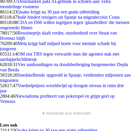
907
09:37
Denemarken pakt AI-gebruik in scholen aan: extra
mondelinge examens
861
14:33
Quake krijgt na 30 jaar een gratis uitbreiding
851
18:47
Italië hindert reizigers uit Spanje na migratiecrisis Ceuta
801
18:08
CDA en D66 willen ingrijpen tegen 'gluurbrillen' die mensen
ongemerkt filmen
780
17:56
Benzineprijs daalt verder, onzekerheid over Straat van
Hormuz blijft
762
09:40
Meta krijgt half miljard boete voor mentale schade bij
jongeren
655
11:14
OM eist TBS tegen verwarde man die agenten stak met
aardappelschilmesje
628
18:31
Vier aanhoudingen na doodsbedreiging burgemeester Depla
van Breda
583
18:26
Smokkelbende opgerold in Spanje, verdienden miljoenen aan
migranten
526
17:47
Voedselprijzen wereldwijd op hoogste niveau in ruim drie
jaar
28
04:46
Niewiadoma profiteert van pokerspel en grijpt geel op
Ventoux
▼ Advertentie door Refinery89
Lees ook
23
14:33
Quake krijgt na 30 jaar een gratis uitbreiding