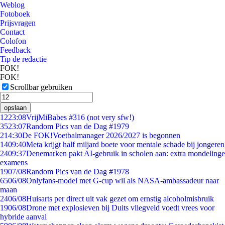
Weblog
Fotoboek
Prijsvragen
Contact
Colofon
Feedback
Tip de redactie
FOK!
FOK!
Scrollbar gebruiken
opslaan
12
23:08
VrijMiBabes #316 (not very sfw!)
35
23:07
Random Pics van de Dag #1979
2
14:30
De FOK!Voetbalmanager 2026/2027 is begonnen
14
09:40
Meta krijgt half miljard boete voor mentale schade bij jongeren
24
09:37
Denemarken pakt AI-gebruik in scholen aan: extra mondelinge
examens
19
07/08
Random Pics van de Dag #1978
65
06/08
Onlyfans-model met G-cup wil als NASA-ambassadeur naar
maan
24
06/08
Huisarts per direct uit vak gezet om ernstig alcoholmisbruik
19
06/08
Drone met explosieven bij Duits vliegveld voedt vrees voor
hybride aanval