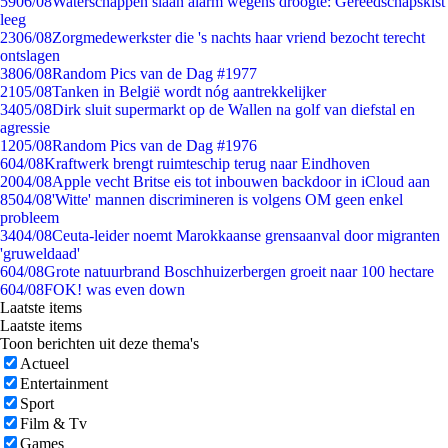
59
06/08
Waterschappen slaan alarm wegens droogte: Gereedschapskist
leeg
23
06/08
Zorgmedewerkster die 's nachts haar vriend bezocht terecht
ontslagen
38
06/08
Random Pics van de Dag #1977
21
05/08
Tanken in België wordt nóg aantrekkelijker
34
05/08
Dirk sluit supermarkt op de Wallen na golf van diefstal en
agressie
12
05/08
Random Pics van de Dag #1976
6
04/08
Kraftwerk brengt ruimteschip terug naar Eindhoven
20
04/08
Apple vecht Britse eis tot inbouwen backdoor in iCloud aan
85
04/08
'Witte' mannen discrimineren is volgens OM geen enkel
probleem
34
04/08
Ceuta-leider noemt Marokkaanse grensaanval door migranten
'gruweldaad'
6
04/08
Grote natuurbrand Boschhuizerbergen groeit naar 100 hectare
6
04/08
FOK! was even down
Laatste items
Laatste items
Toon berichten uit deze thema's
Actueel
Entertainment
Sport
Film & Tv
Games