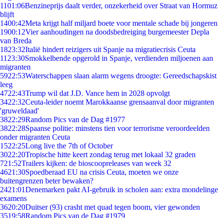
11
01:06
Benzineprijs daalt verder, onzekerheid over Straat van Hormuz
blijft
14
00:42
Meta krijgt half miljard boete voor mentale schade bij jongeren
19
00:12
Vier aanhoudingen na doodsbedreiging burgemeester Depla
van Breda
18
23:32
Italië hindert reizigers uit Spanje na migratiecrisis Ceuta
11
23:30
Smokkelbende opgerold in Spanje, verdienden miljoenen aan
migranten
59
22:53
Waterschappen slaan alarm wegens droogte: Gereedschapskist
leeg
47
22:43
Trump wil dat J.D. Vance hem in 2028 opvolgt
34
22:32
Ceuta-leider noemt Marokkaanse grensaanval door migranten
'gruweldaad'
38
22:29
Random Pics van de Dag #1977
38
22:28
Spaanse politie: minstens tien voor terrorisme veroordeelden
onder migranten Ceuta
15
22:25
Long live the 7th of October
30
22:20
Tropische hitte keert zondag terug met lokaal 32 graden
7
21:52
Trailers kijken: de bioscoopreleases van week 32
46
21:30
Spoedberaad EU na crisis Ceuta, moeten we onze
buitengrenzen beter bewaken?
24
21:01
Denemarken pakt AI-gebruik in scholen aan: extra mondelinge
examens
36
20:20
Duitser (93) crasht met quad tegen boom, vier gewonden
35
19:58
Random Pics van de Dag #1979