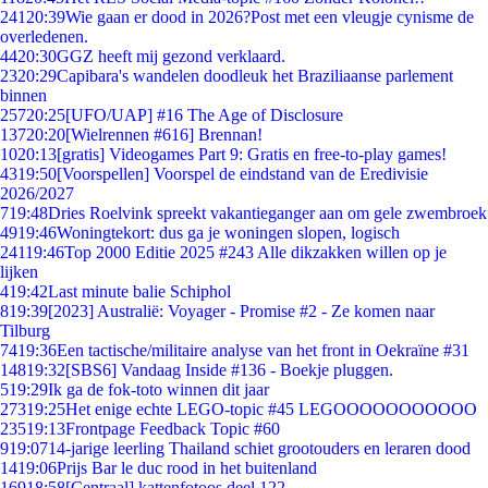
241
20:39
Wie gaan er dood in 2026?Post met een vleugje cynisme de
overledenen.
44
20:30
GGZ heeft mij gezond verklaard.
23
20:29
Capibara's wandelen doodleuk het Braziliaanse parlement
binnen
257
20:25
[UFO/UAP] #16 The Age of Disclosure
137
20:20
[Wielrennen #616] Brennan!
10
20:13
[gratis] Videogames Part 9: Gratis en free-to-play games!
43
19:50
[Voorspellen] Voorspel de eindstand van de Eredivisie
2026/2027
7
19:48
Dries Roelvink spreekt vakantieganger aan om gele zwembroek
49
19:46
Woningtekort: dus ga je woningen slopen, logisch
241
19:46
Top 2000 Editie 2025 #243 Alle dikzakken willen op je
lijken
4
19:42
Last minute balie Schiphol
8
19:39
[2023] Australië: Voyager - Promise #2 - Ze komen naar
Tilburg
74
19:36
Een tactische/militaire analyse van het front in Oekraïne #31
148
19:32
[SBS6] Vandaag Inside #136 - Boekje pluggen.
5
19:29
Ik ga de fok-toto winnen dit jaar
273
19:25
Het enige echte LEGO-topic #45 LEGOOOOOOOOOOO
235
19:13
Frontpage Feedback Topic #60
9
19:07
14-jarige leerling Thailand schiet grootouders en leraren dood
14
19:06
Prijs Bar le duc rood in het buitenland
169
18:58
[Centraal] kattenfotoos deel 122