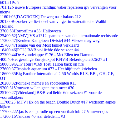
6
01:21
Ps 5
7
01:12
Nieuwe Europese richtlijn: vaker repareren ipv vervangen voor
nieuw
116
01:03
[DAGBOEK] De weg naar balans #12
2
01:00
Bezoeker verliest deel van vinger in waterattractie Walibi
Holland
37
00:58
Horrorfilms #33: Halloween
254
00:52
[AMV] VS #1312 spammers van de internationale rechtsorde
173
00:47
[Keuken Kampioen Divisie] #44 Vitesse mag weg
257
00:47
Hennie van der Most failliet verklaard
184
00:46
[RTL] B&B vol liefde 6de seizoen #4
273
00:44
De Avondetappe #176 - Met Ellen ten Damme.
4
00:40
Het gezellige Eurojackpot KNVB Bekertopic 2026/27 #1
58
00:39
[ATP Tour] #169 Tosti Tallon back on fire
276
00:37
Tropisch aquarium #73 - Het blijft toch kriebelen.
186
00:35
Big Brother International # 56 Worlds RLS, BBs, GH, GF,
OT
202
00:32
Politieke meme's en spotprenten #11
92
00:31
Vrouwen willen geen man meer #30
251
00:27
[Videoland] B&B vol liefde 6de seizoen #1 voor de
vooruitkijkers
117
00:23
[MTV] Ex on the beach Double Dutch #17 wederom aapjes
kijken
177
00:22
Ajax is een parodie op een voetbalclub #7 Vuurwerkjes
172
00:16
Vandaag 40 jaar geleden... #3