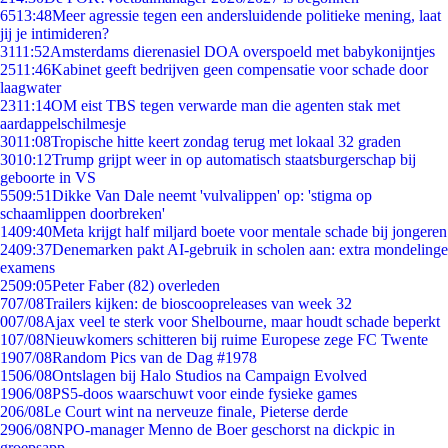
65
13:48
Meer agressie tegen een andersluidende politieke mening, laat
jij je intimideren?
31
11:52
Amsterdams dierenasiel DOA overspoeld met babykonijntjes
25
11:46
Kabinet geeft bedrijven geen compensatie voor schade door
laagwater
23
11:14
OM eist TBS tegen verwarde man die agenten stak met
aardappelschilmesje
30
11:08
Tropische hitte keert zondag terug met lokaal 32 graden
30
10:12
Trump grijpt weer in op automatisch staatsburgerschap bij
geboorte in VS
55
09:51
Dikke Van Dale neemt 'vulvalippen' op: 'stigma op
schaamlippen doorbreken'
14
09:40
Meta krijgt half miljard boete voor mentale schade bij jongeren
24
09:37
Denemarken pakt AI-gebruik in scholen aan: extra mondelinge
examens
25
09:05
Peter Faber (82) overleden
7
07/08
Trailers kijken: de bioscoopreleases van week 32
0
07/08
Ajax veel te sterk voor Shelbourne, maar houdt schade beperkt
1
07/08
Nieuwkomers schitteren bij ruime Europese zege FC Twente
19
07/08
Random Pics van de Dag #1978
15
06/08
Ontslagen bij Halo Studios na Campaign Evolved
19
06/08
PS5-doos waarschuwt voor einde fysieke games
2
06/08
Le Court wint na nerveuze finale, Pieterse derde
29
06/08
NPO-manager Menno de Boer geschorst na dickpic in
groepsapp