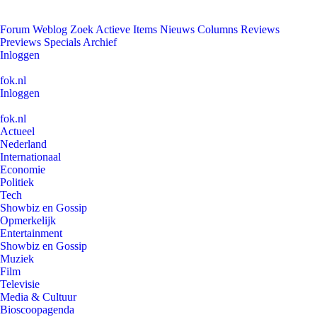
Forum
Weblog
Zoek
Actieve Items
Nieuws
Columns
Reviews
Previews
Specials
Archief
Inloggen
fok.nl
Inloggen
fok.nl
Actueel
Nederland
Internationaal
Economie
Politiek
Tech
Showbiz en Gossip
Opmerkelijk
Entertainment
Showbiz en Gossip
Muziek
Film
Televisie
Media & Cultuur
Bioscoopagenda