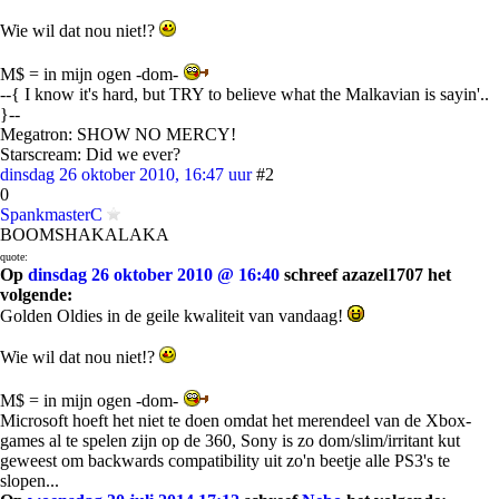
Wie wil dat nou niet!?
M$ = in mijn ogen -dom-
--{ I know it's hard, but TRY to believe what the Malkavian is sayin'..
}--
Megatron: SHOW NO MERCY!
Starscream: Did we ever?
dinsdag 26 oktober 2010, 16:47 uur
#2
0
SpankmasterC
BOOMSHAKALAKA
quote:
Op
dinsdag 26 oktober 2010 @ 16:40
schreef azazel1707 het
volgende:
Golden Oldies in de geile kwaliteit van vandaag!
Wie wil dat nou niet!?
M$ = in mijn ogen -dom-
Microsoft hoeft het niet te doen omdat het merendeel van de Xbox-
games al te spelen zijn op de 360, Sony is zo dom/slim/irritant kut
geweest om backwards compatibility uit zo'n beetje alle PS3's te
slopen...