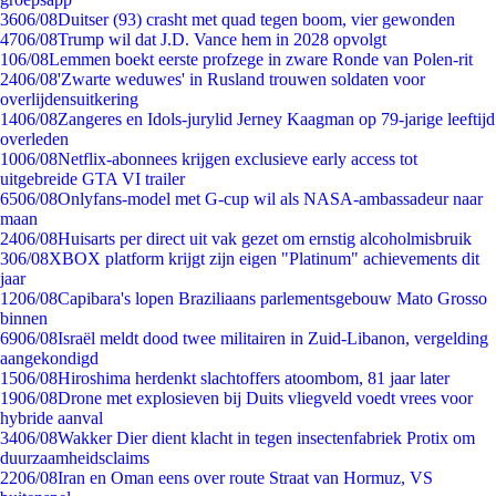
36
06/08
Duitser (93) crasht met quad tegen boom, vier gewonden
47
06/08
Trump wil dat J.D. Vance hem in 2028 opvolgt
1
06/08
Lemmen boekt eerste profzege in zware Ronde van Polen-rit
24
06/08
'Zwarte weduwes' in Rusland trouwen soldaten voor
overlijdensuitkering
14
06/08
Zangeres en Idols-jurylid Jerney Kaagman op 79-jarige leeftijd
overleden
10
06/08
Netflix-abonnees krijgen exclusieve early access tot
uitgebreide GTA VI trailer
65
06/08
Onlyfans-model met G-cup wil als NASA-ambassadeur naar
maan
24
06/08
Huisarts per direct uit vak gezet om ernstig alcoholmisbruik
3
06/08
XBOX platform krijgt zijn eigen "Platinum" achievements dit
jaar
12
06/08
Capibara's lopen Braziliaans parlementsgebouw Mato Grosso
binnen
69
06/08
Israël meldt dood twee militairen in Zuid-Libanon, vergelding
aangekondigd
15
06/08
Hiroshima herdenkt slachtoffers atoombom, 81 jaar later
19
06/08
Drone met explosieven bij Duits vliegveld voedt vrees voor
hybride aanval
34
06/08
Wakker Dier dient klacht in tegen insectenfabriek Protix om
duurzaamheidsclaims
22
06/08
Iran en Oman eens over route Straat van Hormuz, VS