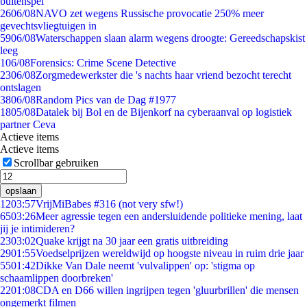
buitenspel
26
06/08
NAVO zet wegens Russische provocatie 250% meer
gevechtsvliegtuigen in
59
06/08
Waterschappen slaan alarm wegens droogte: Gereedschapskist
leeg
1
06/08
Forensics: Crime Scene Detective
23
06/08
Zorgmedewerkster die 's nachts haar vriend bezocht terecht
ontslagen
38
06/08
Random Pics van de Dag #1977
18
05/08
Datalek bij Bol en de Bijenkorf na cyberaanval op logistiek
partner Ceva
Actieve items
Actieve items
Scrollbar gebruiken
opslaan
12
03:57
VrijMiBabes #316 (not very sfw!)
65
03:26
Meer agressie tegen een andersluidende politieke mening, laat
jij je intimideren?
23
03:02
Quake krijgt na 30 jaar een gratis uitbreiding
29
01:55
Voedselprijzen wereldwijd op hoogste niveau in ruim drie jaar
55
01:42
Dikke Van Dale neemt 'vulvalippen' op: 'stigma op
schaamlippen doorbreken'
22
01:08
CDA en D66 willen ingrijpen tegen 'gluurbrillen' die mensen
ongemerkt filmen