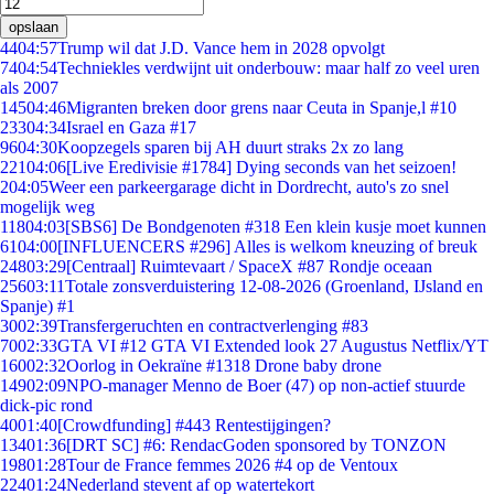
opslaan
44
04:57
Trump wil dat J.D. Vance hem in 2028 opvolgt
74
04:54
Techniekles verdwijnt uit onderbouw: maar half zo veel uren
als 2007
145
04:46
Migranten breken door grens naar Ceuta in Spanje,l #10
233
04:34
Israel en Gaza #17
96
04:30
Koopzegels sparen bij AH duurt straks 2x zo lang
221
04:06
[Live Eredivisie #1784] Dying seconds van het seizoen!
2
04:05
Weer een parkeergarage dicht in Dordrecht, auto's zo snel
mogelijk weg
118
04:03
[SBS6] De Bondgenoten #318 Een klein kusje moet kunnen
61
04:00
[INFLUENCERS #296] Alles is welkom kneuzing of breuk
248
03:29
[Centraal] Ruimtevaart / SpaceX #87 Rondje oceaan
256
03:11
Totale zonsverduistering 12-08-2026 (Groenland, IJsland en
Spanje) #1
30
02:39
Transfergeruchten en contractverlenging #83
70
02:33
GTA VI #12 GTA VI Extended look 27 Augustus Netflix/YT
160
02:32
Oorlog in Oekraïne #1318 Drone baby drone
149
02:09
NPO-manager Menno de Boer (47) op non-actief stuurde
dick-pic rond
40
01:40
[Crowdfunding] #443 Rentestijgingen?
134
01:36
[DRT SC] #6: RendacGoden sponsored by TONZON
198
01:28
Tour de France femmes 2026 #4 op de Ventoux
224
01:24
Nederland stevent af op watertekort