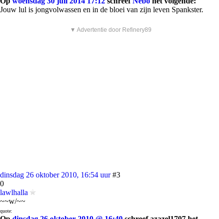
Op
woensdag 30 juli 2014 17:12
schreef
Nebo
het volgende:
Jouw lul is jongvolwassen en in de bloei van zijn leven Spankster.
▼ Advertentie door Refinery89
dinsdag 26 oktober 2010, 16:54 uur
#3
0
lawlhalla
~~w/~~
quote:
Op
dinsdag 26 oktober 2010 @ 16:40
schreef azazel1707 het