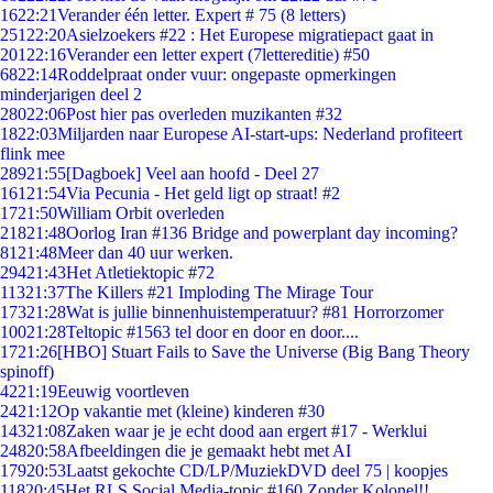
16
22:21
Verander één letter. Expert # 75 (8 letters)
251
22:20
Asielzoekers #22 : Het Europese migratiepact gaat in
201
22:16
Verander een letter expert (7lettereditie) #50
68
22:14
Roddelpraat onder vuur: ongepaste opmerkingen
minderjarigen deel 2
280
22:06
Post hier pas overleden muzikanten #32
18
22:03
Miljarden naar Europese AI-start-ups: Nederland profiteert
flink mee
289
21:55
[Dagboek] Veel aan hoofd - Deel 27
161
21:54
Via Pecunia - Het geld ligt op straat! #2
17
21:50
William Orbit overleden
218
21:48
Oorlog Iran #136 Bridge and powerplant day incoming?
81
21:48
Meer dan 40 uur werken.
294
21:43
Het Atletiektopic #72
113
21:37
The Killers #21 Imploding The Mirage Tour
173
21:28
Wat is jullie binnenhuistemperatuur? #81 Horrorzomer
100
21:28
Teltopic #1563 tel door en door en door....
17
21:26
[HBO] Stuart Fails to Save the Universe (Big Bang Theory
spinoff)
42
21:19
Eeuwig voortleven
24
21:12
Op vakantie met (kleine) kinderen #30
143
21:08
Zaken waar je je echt dood aan ergert #17 - Werklui
248
20:58
Afbeeldingen die je gemaakt hebt met AI
179
20:53
Laatst gekochte CD/LP/MuziekDVD deel 75 | koopjes
118
20:45
Het RLS Social Media-topic #160 Zonder Kolonel!!