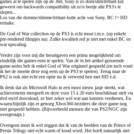
games al te spelen zijn op de 360, Sony is zo dom/slim/irritant kut
geweest om backwards compatibility uit zo'n beetje alle PS3's te
slopen...
Los van die domme/slimme/irritant kutte actie van Sony, BC != HD
remake.
De God of War collection op de PS3 is echt mooi i.m.o. (op enkele
pre-rendered filmpjes na). Zulke kwaliteit red je niet met enkel BC en
wat upscaling.
Verder zijn voor mij die heruitgaven een prima mogelijkheid om
eindelijk die games eens te spelen. Van de in het artikel genoemde
game-series heb ik enkel God of War origineel gespeeld (en toch vond
ik het de moeite deze nog eens op de PS3 te spelen). Terug naar de
PS2 is ook niet echt een optie nu ik verwend ben met HD e.d.
Ik denk dat als Microsoft Halo in een mooi nieuw jasje steekt, wat
achievements meegeeft en deze voor 15 à 20 euro beschikbaar stelt via
dvd en/of download, ze hier zeker wel wat aan kunnen verdienen. En
waarschijnlijk zijn er genoeg Xbox360-bezitters die deze game nog
niet gespeeld hebben. (Bijvoorbeeld mensen die van PS2/NGC zijn
overgestapt.)
Overigens moet ik wel zeggen dat ik van de beelden van de Prince of
Persia Trilogy niet echt warm of koud word. Het hoeft natuurlijk niet