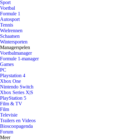
Sport
Voetbal
Formule 1
Autosport
Tennis
Wielrennen
Schaatsen
Wintersporten
Managerspelen
Voetbalmanager
Formule 1-manager
Games
PC
Playstation 4
Xbox One
Nintendo Switch
Xbox Series X|S
PlayStation 5
Film & TV
Film
Televisie
Trailers en Videos
Bioscoopagenda
Forum
Meer