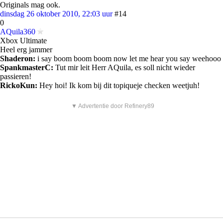
Originals mag ook.
dinsdag 26 oktober 2010, 22:03 uur
#14
0
AQuila360
Xbox Ultimate
Heel erg jammer
Shaderon:
i say boom boom boom now let me hear you say weehooo
SpankmasterC:
Tut mir leit Herr AQuila, es soll nicht wieder
passieren!
RickoKun:
Hey hoi! Ik kom bij dit topiqueje checken weetjuh!
▼ Advertentie door Refinery89