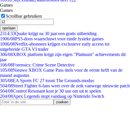
Games
Games
Scrollbar gebruiken
opslaan
23
14:33
Quake krijgt na 30 jaar een gratis uitbreiding
19
06/08
PS5-doos waarschuwt voor einde fysieke games
10
06/08
Netflix-abonnees krijgen exclusieve early access tot
uitgebreide GTA VI trailer
3
06/08
XBOX platform krijgt zijn eigen "Platinum" achievements dit
jaar
1
06/08
Forensics: Crime Scene Detective
1
05/08
Nieuwe XBOX Game Pass titels voor de eerste helft van de
maand augustus
3
05/08
EA Sports FC 27 toont The Grounds-modus
5
04/08
Street Fighter 6-fans weer over de zeik vanwege nieuwste patch
5
04/08
Control Resonant kost je 30 uur om uit te spelen
2
04/08
Apex Legends stopt vandaag op Nintendo Switch