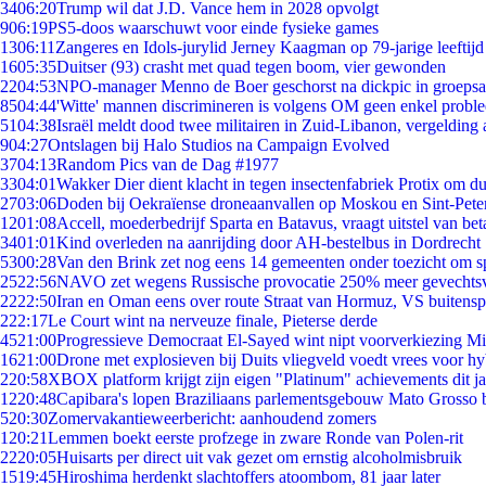
34
06:20
Trump wil dat J.D. Vance hem in 2028 opvolgt
9
06:19
PS5-doos waarschuwt voor einde fysieke games
13
06:11
Zangeres en Idols-jurylid Jerney Kaagman op 79-jarige leeftijd
16
05:35
Duitser (93) crasht met quad tegen boom, vier gewonden
22
04:53
NPO-manager Menno de Boer geschorst na dickpic in groeps
85
04:44
'Witte' mannen discrimineren is volgens OM geen enkel probl
51
04:38
Israël meldt dood twee militairen in Zuid-Libanon, vergeldin
9
04:27
Ontslagen bij Halo Studios na Campaign Evolved
37
04:13
Random Pics van de Dag #1977
33
04:01
Wakker Dier dient klacht in tegen insectenfabriek Protix om 
27
03:06
Doden bij Oekraïense droneaanvallen op Moskou en Sint-Pete
12
01:08
Accell, moederbedrijf Sparta en Batavus, vraagt uitstel van bet
34
01:01
Kind overleden na aanrijding door AH-bestelbus in Dordrecht
53
00:28
Van den Brink zet nog eens 14 gemeenten onder toezicht om s
25
22:56
NAVO zet wegens Russische provocatie 250% meer gevechtsvl
22
22:50
Iran en Oman eens over route Straat van Hormuz, VS buitensp
2
22:17
Le Court wint na nerveuze finale, Pieterse derde
45
21:00
Progressieve Democraat El-Sayed wint nipt voorverkiezing M
16
21:00
Drone met explosieven bij Duits vliegveld voedt vrees voor hy
2
20:58
XBOX platform krijgt zijn eigen "Platinum" achievements dit ja
12
20:48
Capibara's lopen Braziliaans parlementsgebouw Mato Grosso 
5
20:30
Zomervakantieweerbericht: aanhoudend zomers
1
20:21
Lemmen boekt eerste profzege in zware Ronde van Polen-rit
22
20:05
Huisarts per direct uit vak gezet om ernstig alcoholmisbruik
15
19:45
Hiroshima herdenkt slachtoffers atoombom, 81 jaar later