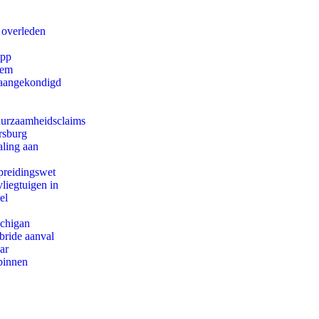
 overleden
app
eem
g aangekondigd
duurzaamheidsclaims
rsburg
aling aan
preidingswet
iegtuigen in
el
ichigan
bride aanval
ar
binnen