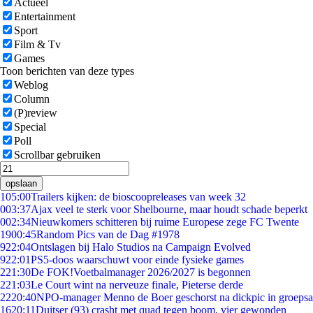
Actueel
Entertainment
Sport
Film & Tv
Games
Toon berichten van deze types
Weblog
Column
(P)review
Special
Poll
Scrollbar gebruiken
opslaan
1
05:00
Trailers kijken: de bioscoopreleases van week 32
0
03:37
Ajax veel te sterk voor Shelbourne, maar houdt schade beperkt
0
02:34
Nieuwkomers schitteren bij ruime Europese zege FC Twente
19
00:45
Random Pics van de Dag #1978
9
22:04
Ontslagen bij Halo Studios na Campaign Evolved
9
22:01
PS5-doos waarschuwt voor einde fysieke games
2
21:30
De FOK!Voetbalmanager 2026/2027 is begonnen
2
21:03
Le Court wint na nerveuze finale, Pieterse derde
22
20:40
NPO-manager Menno de Boer geschorst na dickpic in groeps
16
20:11
Duitser (93) crasht met quad tegen boom, vier gewonden