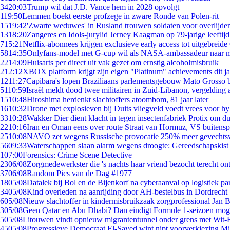
34
20:03
Trump wil dat J.D. Vance hem in 2028 opvolgt
1
19:50
Lemmen boekt eerste profzege in zware Ronde van Polen-rit
15
19:42
'Zwarte weduwes' in Rusland trouwen soldaten voor overlijden
13
18:20
Zangeres en Idols-jurylid Jerney Kaagman op 79-jarige leeftij
7
15:21
Netflix-abonnees krijgen exclusieve early access tot uitgebreide
58
14:35
Onlyfans-model met G-cup wil als NASA-ambassadeur naar 
22
14:09
Huisarts per direct uit vak gezet om ernstig alcoholmisbruik
2
12:12
XBOX platform krijgt zijn eigen "Platinum" achievements dit ja
12
11:27
Capibara's lopen Braziliaans parlementsgebouw Mato Grosso 
51
10:59
Israël meldt dood twee militairen in Zuid-Libanon, vergeldin
15
10:48
Hiroshima herdenkt slachtoffers atoombom, 81 jaar later
16
10:32
Drone met explosieven bij Duits vliegveld voedt vrees voor hy
33
10:28
Wakker Dier dient klacht in tegen insectenfabriek Protix om 
22
10:16
Iran en Oman eens over route Straat van Hormuz, VS buitensp
25
10:08
NAVO zet wegens Russische provocatie 250% meer gevechtsvl
56
09:33
Waterschappen slaan alarm wegens droogte: Gereedschapskist
1
07:00
Forensics: Crime Scene Detective
23
06/08
Zorgmedewerkster die 's nachts haar vriend bezocht terecht on
37
06/08
Random Pics van de Dag #1977
18
05/08
Datalek bij Bol en de Bijenkorf na cyberaanval op logistiek pa
34
05/08
Kind overleden na aanrijding door AH-bestelbus in Dordrecht
6
05/08
Nieuw slachtoffer in kindermisbruikzaak zorgprofessional Jan B
3
05/08
Geen Qatar en Abu Dhabi? Dan eindigt Formule 1-seizoen moge
5
05/08
Litouwen vindt opnieuw migrantentunnel onder grens met Wit-
45
05/08
Progressieve Democraat El-Sayed wint nipt voorverkiezing M