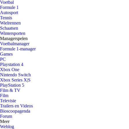
Voetbal
Formule 1
Autosport
Tennis
Wielrennen
Schaatsen
Wintersporten
Managerspelen
Voetbalmanager
Formule 1-manager
Games
PC
Playstation 4
Xbox One
Nintendo Switch
Xbox Series X|S
PlayStation 5
Film & TV
Film
Televisie
Trailers en Videos
Bioscoopagenda
Forum
Meer
Weblog