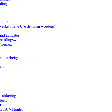
aling aan
ollar
 werken na je 67e de norm worden?
and augustus
preidingswet
n Hormuz
ekort dreigt
ssie
suitkering
 leeg
maan
 GTA VI trailer