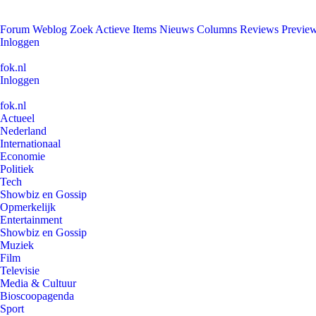
Forum
Weblog
Zoek
Actieve Items
Nieuws
Columns
Reviews
Previe
Inloggen
fok.nl
Inloggen
fok.nl
Actueel
Nederland
Internationaal
Economie
Politiek
Tech
Showbiz en Gossip
Opmerkelijk
Entertainment
Showbiz en Gossip
Muziek
Film
Televisie
Media & Cultuur
Bioscoopagenda
Sport