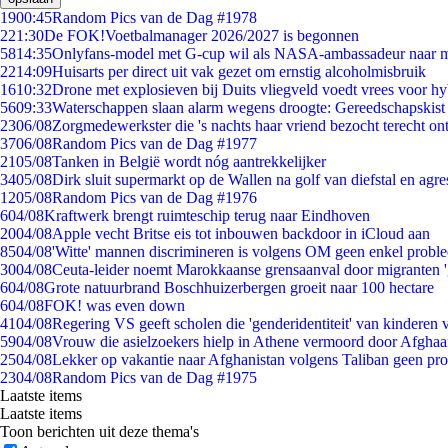
19
00:45
Random Pics van de Dag #1978
2
21:30
De FOK!Voetbalmanager 2026/2027 is begonnen
58
14:35
Onlyfans-model met G-cup wil als NASA-ambassadeur naar 
22
14:09
Huisarts per direct uit vak gezet om ernstig alcoholmisbruik
16
10:32
Drone met explosieven bij Duits vliegveld voedt vrees voor hy
56
09:33
Waterschappen slaan alarm wegens droogte: Gereedschapskist
23
06/08
Zorgmedewerkster die 's nachts haar vriend bezocht terecht on
37
06/08
Random Pics van de Dag #1977
21
05/08
Tanken in België wordt nóg aantrekkelijker
34
05/08
Dirk sluit supermarkt op de Wallen na golf van diefstal en agre
12
05/08
Random Pics van de Dag #1976
6
04/08
Kraftwerk brengt ruimteschip terug naar Eindhoven
20
04/08
Apple vecht Britse eis tot inbouwen backdoor in iCloud aan
85
04/08
'Witte' mannen discrimineren is volgens OM geen enkel probl
30
04/08
Ceuta-leider noemt Marokkaanse grensaanval door migranten 
6
04/08
Grote natuurbrand Boschhuizerbergen groeit naar 100 hectare
6
04/08
FOK! was even down
41
04/08
Regering VS geeft scholen die 'genderidentiteit' van kinderen
59
04/08
Vrouw die asielzoekers hielp in Athene vermoord door Afghaa
25
04/08
Lekker op vakantie naar Afghanistan volgens Taliban geen pr
23
04/08
Random Pics van de Dag #1975
Laatste items
Laatste items
Toon berichten uit deze thema's