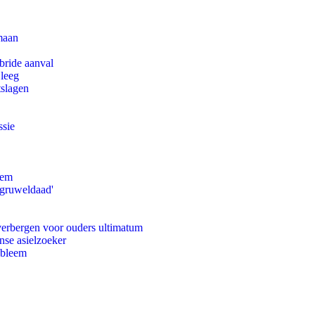
maan
bride aanval
 leeg
tslagen
ssie
eem
'gruweldaad'
 verbergen voor ouders ultimatum
nse asielzoeker
obleem