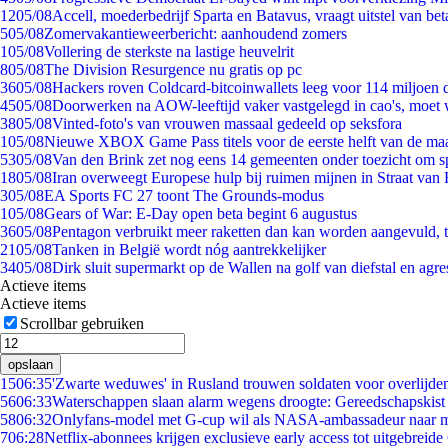
12
05/08
Accell, moederbedrijf Sparta en Batavus, vraagt uitstel van bet
5
05/08
Zomervakantieweerbericht: aanhoudend zomers
1
05/08
Vollering de sterkste na lastige heuvelrit
8
05/08
The Division Resurgence nu gratis op pc
36
05/08
Hackers roven Coldcard-bitcoinwallets leeg voor 114 miljoen d
45
05/08
Doorwerken na AOW-leeftijd vaker vastgelegd in cao's, moet
38
05/08
Vinted-foto's van vrouwen massaal gedeeld op seksfora
1
05/08
Nieuwe XBOX Game Pass titels voor de eerste helft van de ma
53
05/08
Van den Brink zet nog eens 14 gemeenten onder toezicht om s
18
05/08
Iran overweegt Europese hulp bij ruimen mijnen in Straat va
3
05/08
EA Sports FC 27 toont The Grounds-modus
1
05/08
Gears of War: E-Day open beta begint 6 augustus
36
05/08
Pentagon verbruikt meer raketten dan kan worden aangevuld, t
21
05/08
Tanken in België wordt nóg aantrekkelijker
34
05/08
Dirk sluit supermarkt op de Wallen na golf van diefstal en agre
Actieve items
Actieve items
Scrollbar gebruiken
opslaan
15
06:35
'Zwarte weduwes' in Rusland trouwen soldaten voor overlijden
56
06:33
Waterschappen slaan alarm wegens droogte: Gereedschapskist
58
06:32
Onlyfans-model met G-cup wil als NASA-ambassadeur naar 
7
06:28
Netflix-abonnees krijgen exclusieve early access tot uitgebreide