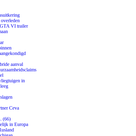
suitkering
d overleden
 GTA VI trailer
maan
ar
binnen
g aangekondigd
bride aanval
duurzaamheidsclaims
el
iegtuigen in
 leeg
tslagen
rtner Ceva
. (66)
lijk in Europa
Rusland
ichigan