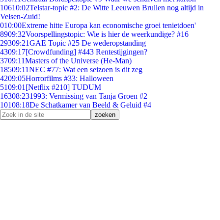
106
10:02
Telstar-topic #2: De Witte Leeuwen Brullen nog altijd in
Velsen-Zuid!
0
10:00
Extreme hitte Europa kan economische groei tenietdoen'
89
09:32
Voorspellingstopic: Wie is hier de weerkundige? #16
293
09:21
GAE Topic #25 De wederopstanding
43
09:17
[Crowdfunding] #443 Rentestijgingen?
37
09:11
Masters of the Universe (He-Man)
185
09:11
NEC #77: Wat een seizoen is dit zeg
42
09:05
Horrorfilms #33: Halloween
51
09:01
[Netflix #210] TUDUM
163
08:23
1993: Vermissing van Tanja Groen #2
101
08:18
De Schatkamer van Beeld & Geluid #4