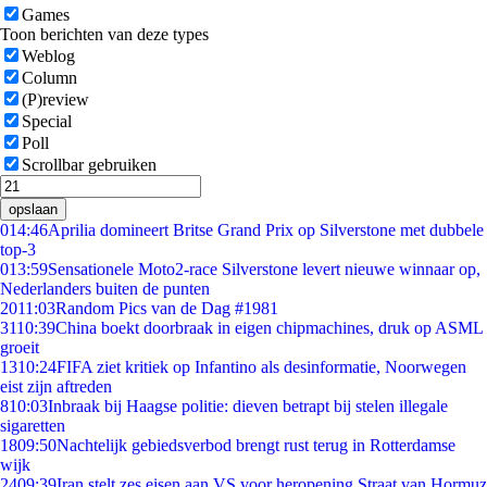
Games
Toon berichten van deze types
Weblog
Column
(P)review
Special
Poll
Scrollbar gebruiken
opslaan
0
14:46
Aprilia domineert Britse Grand Prix op Silverstone met dubbele
top-3
0
13:59
Sensationele Moto2-race Silverstone levert nieuwe winnaar op,
Nederlanders buiten de punten
20
11:03
Random Pics van de Dag #1981
31
10:39
China boekt doorbraak in eigen chipmachines, druk op ASML
groeit
13
10:24
FIFA ziet kritiek op Infantino als desinformatie, Noorwegen
eist zijn aftreden
8
10:03
Inbraak bij Haagse politie: dieven betrapt bij stelen illegale
sigaretten
18
09:50
Nachtelijk gebiedsverbod brengt rust terug in Rotterdamse
wijk
24
09:39
Iran stelt zes eisen aan VS voor heropening Straat van Hormuz