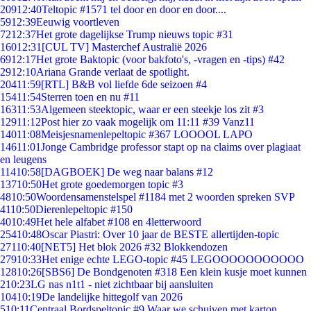
209
12:40
Teltopic #1571 tel door en door en door....
59
12:39
Eeuwig voortleven
72
12:37
Het grote dagelijkse Trump nieuws topic #31
160
12:31
[CUL TV] Masterchef Australië 2026
69
12:17
Het grote Baktopic (voor bakfoto's, -vragen en -tips) #42
29
12:10
Ariana Grande verlaat de spotlight.
204
11:59
[RTL] B&B vol liefde 6de seizoen #4
154
11:54
Sterren toen en nu #11
163
11:53
Algemeen steektopic, waar er een steekje los zit #3
129
11:12
Post hier zo vaak mogelijk om 11:11 #39 Vanz11
140
11:08
Meisjesnamenlepeltopic #367 LOOOOL LAPO
146
11:01
Jonge Cambridge professor stapt op na claims over plagiaat
en leugens
114
10:58
[DAGBOEK] De weg naar balans #12
137
10:50
Het grote goedemorgen topic #3
48
10:50
Woordensamenstelspel #1184 met 2 woorden spreken SVP
41
10:50
Dierenlepeltopic #150
40
10:49
Het hele alfabet #108 en 4letterwoord
254
10:48
Oscar Piastri: Over 10 jaar de BESTE allertijden-topic
271
10:40
[NET5] Het blok 2026 #32 Blokkendozen
279
10:33
Het enige echte LEGO-topic #45 LEGOOOOOOOOOOO
128
10:26
[SBS6] De Bondgenoten #318 Een klein kusje moet kunnen
2
10:23
LG nas n1t1 - niet zichtbaar bij aansluiten
104
10:19
De landelijke hittegolf van 2026
5
10:11
Centraal Bordspeltopic #9 Waar we schuiven met karton