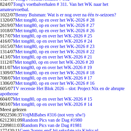
8
24/07
Tong's voetbalverhalen # 311. Van het WK naar het
amateurvoetbal.
10
22/07
Benny Buisman: Wat is er nog over na één tv-seizoen?
13
20/07
Met tong80, op en over het WK-2026 # 28
26
19/07
Met tong80, op en over het WK-2026 # 27
10
18/07
Met tong80, op en over het WK-2026 # 26
9
17/07
Met tong80, op en over het WK-2026 # 25
4
16/07
Met tong80, op en over het WK-2026 # 24
16
15/07
Met tong80, op en over het WK-2026 # 23
13
14/07
Met tong80, op en over het WK-2026 # 22
4
13/07
Met tong80, op en over het WK-2026 # 21
11
12/07
Met tong80, op en over het WK-2026 # 20
8
11/07
Met tong80, op en over het WK-2026 # 19
13
09/07
Met tong80, op en over het WK-2026 # 18
7
08/07
Met tong80, op en over het WK-2026 # 17
13
06/07
Met tong80, op en over het WK-2026 # 16
6
05/07
TV recensie Het Blok 2026 – slot: Project Nix en de abrupte
apotheose
6
04/07
Met tong80, op en over het WK-2026 # 15
9
03/07
Met tong80, op en over het WK-2026 # 14
Meest gelezen
90225
06:35
VrijMiBabes #316 (not very sfw!)
62123
01:09
Random Pics van de Dag #1980
22098
11:03
Random Pics van de Dag #1981
1774
20:11
Geen 'happy end' bij seksdate via Kinky.nl