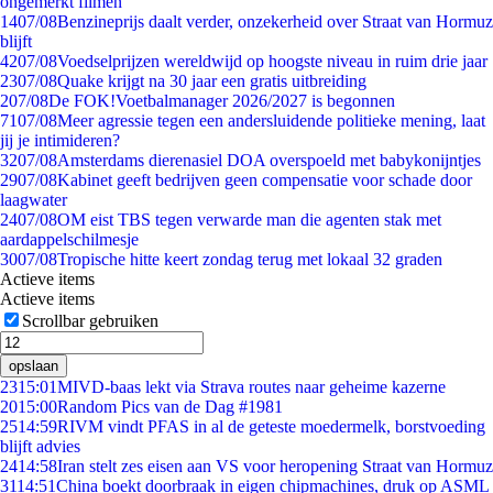
ongemerkt filmen
14
07/08
Benzineprijs daalt verder, onzekerheid over Straat van Hormuz
blijft
42
07/08
Voedselprijzen wereldwijd op hoogste niveau in ruim drie jaar
23
07/08
Quake krijgt na 30 jaar een gratis uitbreiding
2
07/08
De FOK!Voetbalmanager 2026/2027 is begonnen
71
07/08
Meer agressie tegen een andersluidende politieke mening, laat
jij je intimideren?
32
07/08
Amsterdams dierenasiel DOA overspoeld met babykonijntjes
29
07/08
Kabinet geeft bedrijven geen compensatie voor schade door
laagwater
24
07/08
OM eist TBS tegen verwarde man die agenten stak met
aardappelschilmesje
30
07/08
Tropische hitte keert zondag terug met lokaal 32 graden
Actieve items
Actieve items
Scrollbar gebruiken
opslaan
23
15:01
MIVD-baas lekt via Strava routes naar geheime kazerne
20
15:00
Random Pics van de Dag #1981
25
14:59
RIVM vindt PFAS in al de geteste moedermelk, borstvoeding
blijft advies
24
14:58
Iran stelt zes eisen aan VS voor heropening Straat van Hormuz
31
14:51
China boekt doorbraak in eigen chipmachines, druk op ASML