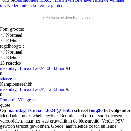
76
13:59
Sensationele Moto2-race Silverstone levert nieuwe winnaar
op, Nederlanders buiten de punten
▼ Advertentie door Refinery89
Font-grootte:
Normaal
Kleiner
regelhoogte :
Normaal
Kleiner
13 reacties
maandag 18 maart 2024, 06:33 uur
#1
0
Marve
Kampioeneeehhh
maandag 18 maart 2024, 12:43 uur
#3
0
Pomerol_Village
quote:
Op
maandag 18 maart 2024 @ 10:05
schreef
tong80
het volgende:
Met dank aan de scheidsrechter. Ben niet snel om dit soort mensen te
veroordelen, maar het was gruwelijk in de blessuretijd. Verder PSV
gewoon terecht gewonnen. Goede, aanvallende coach en leuke