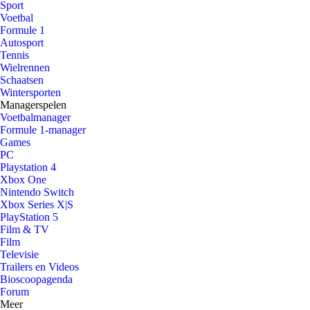
Sport
Voetbal
Formule 1
Autosport
Tennis
Wielrennen
Schaatsen
Wintersporten
Managerspelen
Voetbalmanager
Formule 1-manager
Games
PC
Playstation 4
Xbox One
Nintendo Switch
Xbox Series X|S
PlayStation 5
Film & TV
Film
Televisie
Trailers en Videos
Bioscoopagenda
Forum
Meer