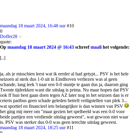
maandag 18 maart 2024, 16:48 uur
#10
0
Doffer28
quote:
Op
maandag 18 maart 2024 @ 16:43
schreef
maali
het volgende:
[..]
ja, als je misschien leest wat ik eerder al had getypt... PSV is het hele
seizoen al sterk dus 1-0 uit in Eindhoven verliezen was al geen
schande, lang leek 't naar een 0-0 stuntje te gaan dus ja, daarom ging
Twente tijdrekken want die uitslag is prima. Nu maar hopen dat PSV
ook ff hun best gaan doen tegen AZ later nog in het seizoen dan is er
ceteris paribus geen schade geleden betreft veiligstellen van plek 3...
wat sportief en financieel iets belangrijker is dan winnen van PSV
het ging mij meer om "maar gezien het spelbeeld was een 0-0 voor
beide partijen een verdiende uitslag geweest", wat gewoon niet waar
is. PSV was sterker dus 0-0 was geen terechte uitslag geweest.
maandag 18 maart 2024, 18:25 uur
#11
0