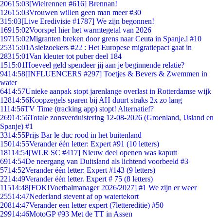
206
15:03
[Wielrennen #616] Brennan!
126
15:03
Vrouwen willen geen man meer #30
3
15:03
[Live Eredivisie #1787] We zijn begonnen!
169
15:02
Voorspel hier het warmtegetal van 2026
197
15:02
Migranten breken door grens naar Ceuta in Spanje,l #10
253
15:01
Asielzoekers #22 : Het Europese migratiepact gaat in
283
15:01
Van kleuter tot puber deel 184
15
15:01
Hoeveel geld spendeer jij aan je beginnende relatie?
94
14:58
[INFLUENCERS #297] Toetjes & Bevers & Zwemmen in
water
64
14:57
Unieke aanpak stopt jarenlange overlast in Rotterdamse wijk
128
14:56
Koopzegels sparen bij AH duurt straks 2x zo lang
11
14:56
TV Time (tracking app) stopt! Alternatief?
269
14:56
Totale zonsverduistering 12-08-2026 (Groenland, IJsland en
Spanje) #1
33
14:55
Prijs Bar le duc rood in het buitenland
150
14:55
Verander één letter: Expert #91 (10 letters)
181
14:54
[WLR SC #417] Nieuw deel openen was kaputt
69
14:54
De neergang van Duitsland als lichtend voorbeeld #3
57
14:52
Verander één letter: Expert #143 (9 letters)
22
14:49
Verander één letter. Expert # 75 (8 letters)
115
14:48
[FOK!Voetbalmanager 2026/2027] #1 We zijn er weer
255
14:47
Nederland stevent af op watertekort
208
14:47
Verander een letter expert (7lettereditie) #50
299
14:46
MotoGP #93 Met de TT in Assen