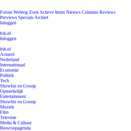
Forum
Weblog
Zoek
Actieve Items
Nieuws
Columns
Reviews
Previews
Specials
Archief
Inloggen
fok.nl
Inloggen
fok.nl
Actueel
Nederland
Internationaal
Economie
Politiek
Tech
Showbiz en Gossip
Opmerkelijk
Entertainment
Showbiz en Gossip
Muziek
Film
Televisie
Media & Cultuur
Bioscoopagenda