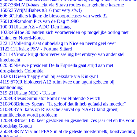
23
07:36
MIVD-baas lekt via Strava routes naar geheime kazerne
16
06:35
VrijMiBabes #316 (not very sfw!)
6
06:30
Trailers kijken: de bioscoopreleases van week 32
76
01:09
Random Pics van de Dag #1980
1
00:01
Uitslag AZ - ADO Den Haag
10
23:46
Hoe 30 landen zich voorbereiden op mogelijke oorlog met
China en Noord-Korea
3
22:13
Vollering slaat dubbelslag in Nice en neemt geel over
11
22:11
Uitslag PSV - Fortuna Sittard
8
21:14
Vrouw krijgt door verwisseling het embryo van ander stel
ingebracht
6
20:35
Nieuwe president De la Espriella gaat strijd aan met
drugskartels Colombia
13
20:11
Geen 'happy end' bij seksdate via Kinky.nl
41
19:57
XR blokkeert A12 ruim twee uur, agent gebeten bij
aanhouding
3
19:21
Uitslag NEC - Telstar
22
08/08
Jesus Simulator komt naar Nintendo Switch
31
08/08
Britney Spears: "Ik geloof dat ik heb gefaald als moeder"
51
08/08
VS: kans op Russische aanval op NAVO-land groeit,
munitietekort wordt probleem
12
08/08
Broer 135 keer gestoken en gesneden: zes jaar cel en tbs voor
doodslag Gouda
25
08/08
RIVM vindt PFAS in al de geteste moedermelk, borstvoeding
blijft advies