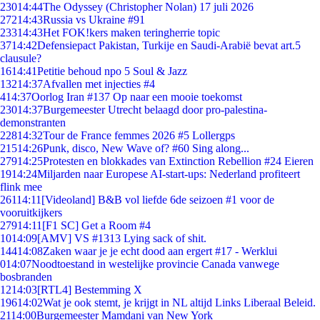
230
14:44
The Odyssey (Christopher Nolan) 17 juli 2026
272
14:43
Russia vs Ukraine #91
233
14:43
Het FOK!kers maken teringherrie topic
37
14:42
Defensiepact Pakistan, Turkije en Saudi-Arabië bevat art.5
clausule?
16
14:41
Petitie behoud npo 5 Soul & Jazz
132
14:37
Afvallen met injecties #4
4
14:37
Oorlog Iran #137 Op naar een mooie toekomst
230
14:37
Burgemeester Utrecht belaagd door pro-palestina-
demonstranten
228
14:32
Tour de France femmes 2026 #5 Lollergps
215
14:26
Punk, disco, New Wave of? #60 Sing along...
279
14:25
Protesten en blokkades van Extinction Rebellion #24 Eieren
19
14:24
Miljarden naar Europese AI-start-ups: Nederland profiteert
flink mee
261
14:11
[Videoland] B&B vol liefde 6de seizoen #1 voor de
vooruitkijkers
279
14:11
[F1 SC] Get a Room #4
10
14:09
[AMV] VS #1313 Lying sack of shit.
144
14:08
Zaken waar je je echt dood aan ergert #17 - Werklui
0
14:07
Noodtoestand in westelijke provincie Canada vanwege
bosbranden
12
14:03
[RTL4] Bestemming X
196
14:02
Wat je ook stemt, je krijgt in NL altijd Links Liberaal Beleid.
21
14:00
Burgemeester Mamdani van New York