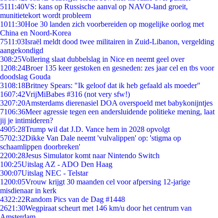
51
11:40
VS: kans op Russische aanval op NAVO-land groeit,
munitietekort wordt probleem
10
11:30
Hoe 30 landen zich voorbereiden op mogelijke oorlog met
China en Noord-Korea
75
11:03
Israël meldt dood twee militairen in Zuid-Libanon, vergelding
aangekondigd
3
08:25
Vollering slaat dubbelslag in Nice en neemt geel over
12
08:24
Broer 135 keer gestoken en gesneden: zes jaar cel en tbs voor
doodslag Gouda
31
08:18
Britney Spears: "Ik geloof dat ik heb gefaald als moeder"
16
07:42
VrijMiBabes #316 (not very sfw!)
32
07:20
Amsterdams dierenasiel DOA overspoeld met babykonijntjes
71
06:36
Meer agressie tegen een andersluidende politieke mening, laat
jij je intimideren?
49
05:28
Trump wil dat J.D. Vance hem in 2028 opvolgt
57
02:32
Dikke Van Dale neemt 'vulvalippen' op: 'stigma op
schaamlippen doorbreken'
22
00:28
Jesus Simulator komt naar Nintendo Switch
1
00:25
Uitslag AZ - ADO Den Haag
3
00:07
Uitslag NEC - Telstar
12
00:05
Vrouw krijgt 30 maanden cel voor afpersing 12-jarige
misdienaar in kerk
43
22:22
Random Pics van de Dag #1448
26
21:30
Wegpiraat scheurt met 146 km/u door het centrum van
Amsterdam