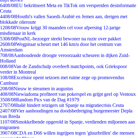
64
08/08
EU bekritiseert Meta en TikTok om verspreiden desinformatie
Ceuta
44
08/08
Houthi's vallen Saoedi-Arabië en Jemen aan, dreigen met
blokkade olieroute
12
08/08
Vrouw krijgt 30 maanden cel voor afpersing 12-jarige
misdienaar in kerk
53
08/08
PostNL-bezorger steekt bewoner na ruzie over pakket
26
08/08
Wegpiraat scheurt met 146 km/u door het centrum van
Amsterdam
7
08/08
Aanhoudende droogte veroorzaakt scheuren in dijken Zuid-
Holland
0
08/08
Van de Zandschulp overleeft matchpoints, ook Griekspoor
verder in Montreal
1
08/08
Excelsior opent seizoen met ruime zege op promovendus
Cambuur
2
08/08
Nieuw te streamen in augustus
4
08/08
Niewiadoma profiteert van pokerspel en grijpt geel op Ventoux
35
08/08
Random Pics van de Dag #1979
27
07/08
Italië hindert reizigers uit Spanje na migratiecrisis Ceuta
24
07/08
Vier aanhoudingen na doodsbedreiging burgemeester Depla
van Breda
11
07/08
Smokkelbende opgerold in Spanje, verdienden miljoenen aan
migranten
39
07/08
CDA en D66 willen ingrijpen tegen 'gluurbrillen' die mensen