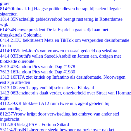
groeit
8
14:50
Inbraak bij Haagse politie: dieven betrapt bij stelen illegale
sigaretten
18
14:35
Nachtelijk gebiedsverbod brengt rust terug in Rotterdamse
wijk
6
14:34
Nieuwe president De la Espriella gaat strijd aan met
drugskartels Colombia
64
14:21
EU bekritiseert Meta en TikTok om verspreiden desinformatie
Ceuta
41
14:16
Vinted-foto's van vrouwen massaal gedeeld op seksfora
44
14:03
Houthi's vallen Saoedi-Arabië en Jemen aan, dreigen met
blokkade olieroute
20
13:47
Random Pics van de Dag #1978
76
13:16
Random Pics van de Dag #1980
13
13:16
FIFA ziet kritiek op Infantino als desinformatie, Noorwegen
eist zijn aftreden
13
13:10
Geen 'happy end' bij seksdate via Kinky.nl
14
13:06
Benzineprijs daalt verder, onzekerheid over Straat van Hormuz
blijft
41
12:39
XR blokkeert A12 ruim twee uur, agent gebeten bij
aanhouding
8
12:37
Vrouw krijgt door verwisseling het embryo van ander stel
ingebracht
11
12:30
Uitslag PSV - Fortuna Sittard
53
11:42
PostNL-bezorger steekt bewoner na ruzie over pakket