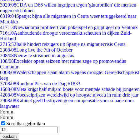
39
20:08
CDA en D66 willen ingrijpen tegen 'gluurbrillen' die mensen
ongemerkt filmen
63
19:04
Spanje: bijna alle migranten in Ceuta weer teruggekeerd naar
Marokko
4
17:13
Niewiadoma profiteert van pokerspel en grijpt geel op Ventoux
7
16:10
Aanhoudende droogte veroorzaakt scheuren in dijken Zuid-
Holland
27
15:52
Italië hindert reizigers uit Spanje na migratiecrisis Ceuta
23
08/08
Long live the 7th of October
2
08/08
Nieuw te streamen in augustus
1
08/08
Excelsior opent seizoen met ruime zege op promovendus
Cambuur
60
08/08
Waterschappen slaan alarm wegens droogte: Gereedschapskist
leeg
37
08/08
Random Pics van de Dag #1833
16
08/08
Meta krijgt half miljard boete voor mentale schade bij jongeren
42
08/08
Voedselprijzen wereldwijd op hoogste niveau in ruim drie jaar
29
08/08
Kabinet geeft bedrijven geen compensatie voor schade door
laagwater
Forum
Forum
Scrollbar gebruiken
opslaan