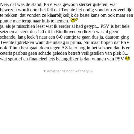
Nee, dat was de stand. PSV was gewoon sterker gisteren, wat
bewezen wordt door het feit dat Twente het nodig vond om zoveel tijd
te rekken, dat vonden ze klaarblijkelijk de beste kans om ook maar een
puntje mee terug naar huis te nemen.
ja, als je misschien leest wat ik eerder al had getypt... PSV is het hele
seizoen al sterk dus 1-0 uit in Eindhoven verliezen was al geen
schande, lang leek 't naar een 0-0 stuntje te gaan dus ja, daarom ging
Twente tijdrekken want die uitslag is prima. Nu maar hopen dat PSV
ook ff hun best gaan doen tegen AZ later nog in het seizoen dan is er
ceteris paribus geen schade geleden betreft veiligstellen van plek 3...
wat sportief en financieel iets belangrijker is dan winnen van PSV
▼ Advertentie door Refinery89