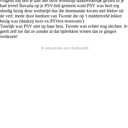
volgens mij heb je dan niet deze wedstrijd daadwerkelijk gezien of je
had teveel Bavaria op je PSV-bril gemorst want PSV was heel erg
slordig bezig deze wedstrijd dus die dominantie kwam niet lekker uit
de verf. mede door toedoen van Twente die op 't middenveld lekker
bezig was (dankzij twee ex-PSVers trouwens!)
Tuurlijk was PSV niet op haar best, Twente was echter nog slechter. Je
geeft zelf toe dat ze zonder al dat tijdrekken wisten dat ze gingen
verliezen!
▼ Advertentie door Refinery89