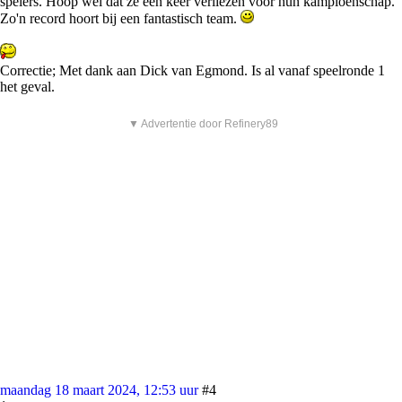
spelers. Hoop wel dat ze één keer verliezen voor hun kampioenschap.
Zo'n record hoort bij een fantastisch team.
Correctie; Met dank aan Dick van Egmond. Is al vanaf speelronde 1
het geval.
▼ Advertentie door Refinery89
maandag 18 maart 2024, 12:53 uur
#4