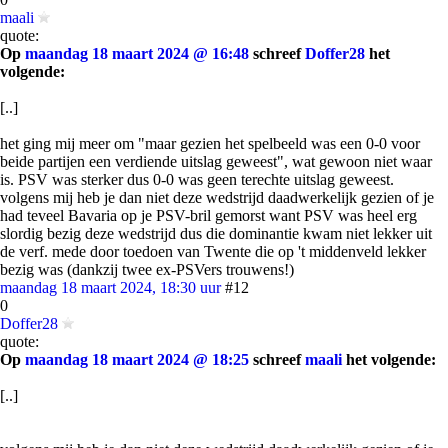
maali
quote:
Op
maandag 18 maart 2024 @ 16:48
schreef
Doffer28
het
volgende:
[..]
het ging mij meer om "maar gezien het spelbeeld was een 0-0 voor
beide partijen een verdiende uitslag geweest", wat gewoon niet waar
is. PSV was sterker dus 0-0 was geen terechte uitslag geweest.
volgens mij heb je dan niet deze wedstrijd daadwerkelijk gezien of je
had teveel Bavaria op je PSV-bril gemorst want PSV was heel erg
slordig bezig deze wedstrijd dus die dominantie kwam niet lekker uit
de verf. mede door toedoen van Twente die op 't middenveld lekker
bezig was (dankzij twee ex-PSVers trouwens!)
maandag 18 maart 2024, 18:30 uur
#12
0
Doffer28
quote:
Op
maandag 18 maart 2024 @ 18:25
schreef
maali
het volgende:
[..]