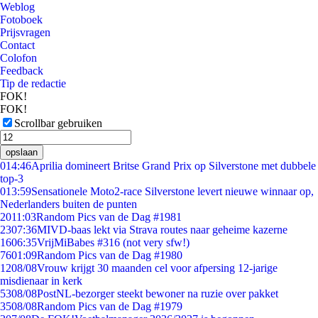
Weblog
Fotoboek
Prijsvragen
Contact
Colofon
Feedback
Tip de redactie
FOK!
FOK!
Scrollbar gebruiken
opslaan
0
14:46
Aprilia domineert Britse Grand Prix op Silverstone met dubbele
top-3
0
13:59
Sensationele Moto2-race Silverstone levert nieuwe winnaar op,
Nederlanders buiten de punten
20
11:03
Random Pics van de Dag #1981
23
07:36
MIVD-baas lekt via Strava routes naar geheime kazerne
16
06:35
VrijMiBabes #316 (not very sfw!)
76
01:09
Random Pics van de Dag #1980
12
08/08
Vrouw krijgt 30 maanden cel voor afpersing 12-jarige
misdienaar in kerk
53
08/08
PostNL-bezorger steekt bewoner na ruzie over pakket
35
08/08
Random Pics van de Dag #1979