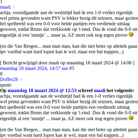
1
maali
achja, voorafgaande aan de wedstrijd had ik een 1-0 verlies eigenlijk
wel prima gevonden want PSV is lekker bezig dit seizoen, maar gezien
het spelbeeld was een 0-0 voor beide partijen een verdiende uitslag
geweest, totdat Bruns dat verklooide op 't eind. Dus ik vond die 0-0 uit
eigenlijk al een 'stuntje' ... maar ja, AZ moet ook nog tegen pisvee
(en die Van Bergen... man man man, kan die niet beter op atletiek gaan
ipv voetbal want hard lopen kan ie wel, maar een bal trappen...)
[ Bericht gewijzigd door maali op maandag 18 maart 2024 @ 14:08 ]
maandag 18 maart 2024, 14:57 uur
#5
0
Doffer28
quote:
Op
maandag 18 maart 2024 @ 12:53
schreef
maali
het volgende:
achja, voorafgaande aan de wedstrijd had ik een 1-0 verlies eigenlijk
wel prima gevonden want PSV is lekker bezig dit seizoen, maar gezien
het spelbeeld was een 0-0 voor beide partijen een verdiende uitslag
geweest, totdat Bruns dat verklooide op 't eind. Dus ik vond die 0-0 uit
eigenlijk al een 'stuntje' ... maar ja, AZ moet ook nog tegen pisvee
(en die Van Bergen... man man man, kan die niet beter op atletiek gaan
ipv voetbal want hard lopen kan ie wel, maar een bal trappen...)