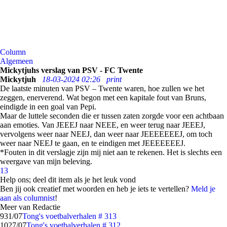
Column
Algemeen
Mickytjuhs verslag van PSV - FC Twente
Mickytjuh
18-03-2024 02:26
print
De laatste minuten van PSV – Twente waren, hoe zullen we het
zeggen, enerverend. Wat begon met een kapitale fout van Bruns,
eindigde in een goal van Pepi.
Maar de luttele seconden die er tussen zaten zorgde voor een achtbaan
aan emoties. Van JEEEJ naar NEEE, en weer terug naar JEEEJ,
vervolgens weer naar NEEJ, dan weer naar JEEEEEEEJ, om toch
weer naar NEEJ te gaan, en te eindigen met JEEEEEEEJ.
*Fouten in dit verslagje zijn mij niet aan te rekenen. Het is slechts een
weergave van mijn beleving.
13
Help ons; deel dit item als je het leuk vond
Ben jij ook creatief met woorden en heb je iets te vertellen?
Meld je
aan als columnist
!
Meer van Redactie
9
31/07
Tong's voetbalverhalen # 313
10
27/07
Tong's voetbalverhalen # 312