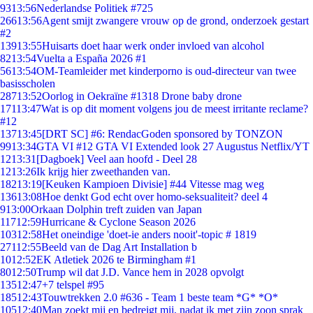
93
13:56
Nederlandse Politiek #725
266
13:56
Agent smijt zwangere vrouw op de grond, onderzoek gestart
#2
139
13:55
Huisarts doet haar werk onder invloed van alcohol
82
13:54
Vuelta a España 2026 #1
56
13:54
OM-Teamleider met kinderporno is oud-directeur van twee
basisscholen
287
13:52
Oorlog in Oekraïne #1318 Drone baby drone
171
13:47
Wat is op dit moment volgens jou de meest irritante reclame?
#12
137
13:45
[DRT SC] #6: RendacGoden sponsored by TONZON
99
13:34
GTA VI #12 GTA VI Extended look 27 Augustus Netflix/YT
12
13:31
[Dagboek] Veel aan hoofd - Deel 28
12
13:26
Ik krijg hier zweethanden van.
182
13:19
[Keuken Kampioen Divisie] #44 Vitesse mag weg
136
13:08
Hoe denkt God echt over homo-seksualiteit? deel 4
9
13:00
Orkaan Dolphin treft zuiden van Japan
117
12:59
Hurricane & Cyclone Season 2026
103
12:58
Het oneindige 'doet-ie anders nooit'-topic # 1819
271
12:55
Beeld van de Dag Art Installation b
10
12:52
EK Atletiek 2026 te Birmingham #1
80
12:50
Trump wil dat J.D. Vance hem in 2028 opvolgt
135
12:47
+7 telspel #95
185
12:43
Touwtrekken 2.0 #636 - Team 1 beste team *G* *O*
105
12:40
Man zoekt mij en bedreigt mij, nadat ik met zijn zoon sprak