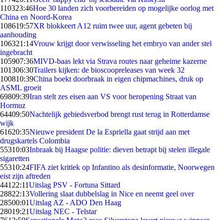
1103
23:46
Hoe 30 landen zich voorbereiden op mogelijke oorlog met
China en Noord-Korea
1086
19:57
XR blokkeert A12 ruim twee uur, agent gebeten bij
aanhouding
1063
21:14
Vrouw krijgt door verwisseling het embryo van ander stel
ingebracht
1059
07:36
MIVD-baas lekt via Strava routes naar geheime kazerne
1013
06:30
Trailers kijken: de bioscoopreleases van week 32
1008
10:39
China boekt doorbraak in eigen chipmachines, druk op
ASML groeit
698
09:39
Iran stelt zes eisen aan VS voor heropening Straat van
Hormuz
644
09:50
Nachtelijk gebiedsverbod brengt rust terug in Rotterdamse
wijk
616
20:35
Nieuwe president De la Espriella gaat strijd aan met
drugskartels Colombia
553
10:03
Inbraak bij Haagse politie: dieven betrapt bij stelen illegale
sigaretten
553
10:24
FIFA ziet kritiek op Infantino als desinformatie, Noorwegen
eist zijn aftreden
441
22:11
Uitslag PSV - Fortuna Sittard
288
22:13
Vollering slaat dubbelslag in Nice en neemt geel over
285
00:01
Uitslag AZ - ADO Den Haag
280
19:21
Uitslag NEC - Telstar