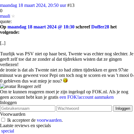
maandag 18 maart 2024, 20:50 uur
#13
0
maali
quote:
Op
maandag 18 maart 2024 @ 18:30
schreef
Doffer28
het
volgende:
[..]
Tuurlijk was PSV niet op haar best, Twente was echter nog slechter. Je
geeft zelf toe dat ze zonder al dat tijdrekken wisten dat ze gingen
verliezen!
de ironie is dat als Twente niet zo had zitten tijdrekken er geen 97ste
minuut was geweest voor Pepi om toch nog te scoren en was 't mooi 0-
0 gebleven dus wat miep je nou?
Reageer zelf
Om te kunnen reageren moet je zijn ingelogd op FOK.nl. Als je nog
geen account hebt kun je gratis
een FOK!account aanmaken
Inloggen
Voorwaarden
Ik accepteer de
voorwaarden
.
Laatste reviews en specials
special