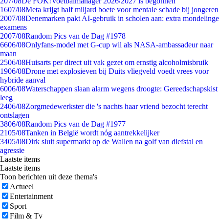
2
07/08
De FOK!Voetbalmanager 2026/2027 is begonnen
16
07/08
Meta krijgt half miljard boete voor mentale schade bij jongeren
20
07/08
Denemarken pakt AI-gebruik in scholen aan: extra mondelinge
examens
20
07/08
Random Pics van de Dag #1978
66
06/08
Onlyfans-model met G-cup wil als NASA-ambassadeur naar
maan
25
06/08
Huisarts per direct uit vak gezet om ernstig alcoholmisbruik
19
06/08
Drone met explosieven bij Duits vliegveld voedt vrees voor
hybride aanval
60
06/08
Waterschappen slaan alarm wegens droogte: Gereedschapskist
leeg
24
06/08
Zorgmedewerkster die 's nachts haar vriend bezocht terecht
ontslagen
38
06/08
Random Pics van de Dag #1977
21
05/08
Tanken in België wordt nóg aantrekkelijker
34
05/08
Dirk sluit supermarkt op de Wallen na golf van diefstal en
agressie
Laatste items
Laatste items
Toon berichten uit deze thema's
Actueel
Entertainment
Sport
Film & Tv