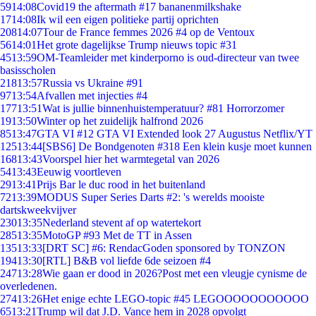
59
14:08
Covid19 the aftermath #17 bananenmilkshake
17
14:08
Ik wil een eigen politieke partij oprichten
208
14:07
Tour de France femmes 2026 #4 op de Ventoux
56
14:01
Het grote dagelijkse Trump nieuws topic #31
45
13:59
OM-Teamleider met kinderporno is oud-directeur van twee
basisscholen
218
13:57
Russia vs Ukraine #91
97
13:54
Afvallen met injecties #4
177
13:51
Wat is jullie binnenhuistemperatuur? #81 Horrorzomer
19
13:50
Winter op het zuidelijk halfrond 2026
85
13:47
GTA VI #12 GTA VI Extended look 27 Augustus Netflix/YT
125
13:44
[SBS6] De Bondgenoten #318 Een klein kusje moet kunnen
168
13:43
Voorspel hier het warmtegetal van 2026
54
13:43
Eeuwig voortleven
29
13:41
Prijs Bar le duc rood in het buitenland
72
13:39
MODUS Super Series Darts #2: 's werelds mooiste
dartskweekvijver
230
13:35
Nederland stevent af op watertekort
285
13:35
MotoGP #93 Met de TT in Assen
135
13:33
[DRT SC] #6: RendacGoden sponsored by TONZON
194
13:30
[RTL] B&B vol liefde 6de seizoen #4
247
13:28
Wie gaan er dood in 2026?Post met een vleugje cynisme de
overledenen.
274
13:26
Het enige echte LEGO-topic #45 LEGOOOOOOOOOOO
65
13:21
Trump wil dat J.D. Vance hem in 2028 opvolgt