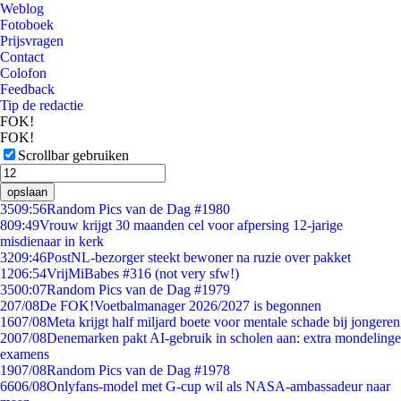
Weblog
Fotoboek
Prijsvragen
Contact
Colofon
Feedback
Tip de redactie
FOK!
FOK!
Scrollbar gebruiken
opslaan
35
09:56
Random Pics van de Dag #1980
8
09:49
Vrouw krijgt 30 maanden cel voor afpersing 12-jarige
misdienaar in kerk
32
09:46
PostNL-bezorger steekt bewoner na ruzie over pakket
12
06:54
VrijMiBabes #316 (not very sfw!)
35
00:07
Random Pics van de Dag #1979
2
07/08
De FOK!Voetbalmanager 2026/2027 is begonnen
16
07/08
Meta krijgt half miljard boete voor mentale schade bij jongeren
20
07/08
Denemarken pakt AI-gebruik in scholen aan: extra mondelinge
examens
19
07/08
Random Pics van de Dag #1978
66
06/08
Onlyfans-model met G-cup wil als NASA-ambassadeur naar