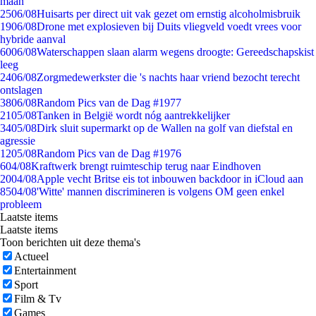
maan
25
06/08
Huisarts per direct uit vak gezet om ernstig alcoholmisbruik
19
06/08
Drone met explosieven bij Duits vliegveld voedt vrees voor
hybride aanval
60
06/08
Waterschappen slaan alarm wegens droogte: Gereedschapskist
leeg
24
06/08
Zorgmedewerkster die 's nachts haar vriend bezocht terecht
ontslagen
38
06/08
Random Pics van de Dag #1977
21
05/08
Tanken in België wordt nóg aantrekkelijker
34
05/08
Dirk sluit supermarkt op de Wallen na golf van diefstal en
agressie
12
05/08
Random Pics van de Dag #1976
6
04/08
Kraftwerk brengt ruimteschip terug naar Eindhoven
20
04/08
Apple vecht Britse eis tot inbouwen backdoor in iCloud aan
85
04/08
'Witte' mannen discrimineren is volgens OM geen enkel
probleem
Laatste items
Laatste items
Toon berichten uit deze thema's
Actueel
Entertainment
Sport
Film & Tv
Games