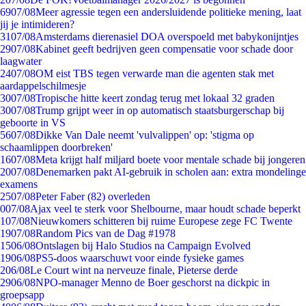
69
07/08
Meer agressie tegen een andersluidende politieke mening, laat
jij je intimideren?
31
07/08
Amsterdams dierenasiel DOA overspoeld met babykonijntjes
29
07/08
Kabinet geeft bedrijven geen compensatie voor schade door
laagwater
24
07/08
OM eist TBS tegen verwarde man die agenten stak met
aardappelschilmesje
30
07/08
Tropische hitte keert zondag terug met lokaal 32 graden
30
07/08
Trump grijpt weer in op automatisch staatsburgerschap bij
geboorte in VS
56
07/08
Dikke Van Dale neemt 'vulvalippen' op: 'stigma op
schaamlippen doorbreken'
16
07/08
Meta krijgt half miljard boete voor mentale schade bij jongeren
20
07/08
Denemarken pakt AI-gebruik in scholen aan: extra mondelinge
examens
25
07/08
Peter Faber (82) overleden
0
07/08
Ajax veel te sterk voor Shelbourne, maar houdt schade beperkt
1
07/08
Nieuwkomers schitteren bij ruime Europese zege FC Twente
19
07/08
Random Pics van de Dag #1978
15
06/08
Ontslagen bij Halo Studios na Campaign Evolved
19
06/08
PS5-doos waarschuwt voor einde fysieke games
2
06/08
Le Court wint na nerveuze finale, Pieterse derde
29
06/08
NPO-manager Menno de Boer geschorst na dickpic in
groepsapp