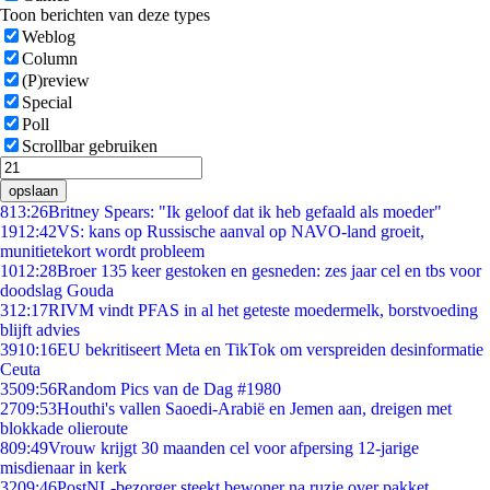
Toon berichten van deze types
Weblog
Column
(P)review
Special
Poll
Scrollbar gebruiken
opslaan
8
13:26
Britney Spears: "Ik geloof dat ik heb gefaald als moeder"
19
12:42
VS: kans op Russische aanval op NAVO-land groeit,
munitietekort wordt probleem
10
12:28
Broer 135 keer gestoken en gesneden: zes jaar cel en tbs voor
doodslag Gouda
3
12:17
RIVM vindt PFAS in al het geteste moedermelk, borstvoeding
blijft advies
39
10:16
EU bekritiseert Meta en TikTok om verspreiden desinformatie
Ceuta
35
09:56
Random Pics van de Dag #1980
27
09:53
Houthi's vallen Saoedi-Arabië en Jemen aan, dreigen met
blokkade olieroute
8
09:49
Vrouw krijgt 30 maanden cel voor afpersing 12-jarige
misdienaar in kerk
32
09:46
PostNL-bezorger steekt bewoner na ruzie over pakket