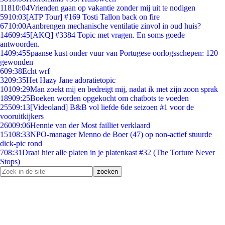
118
10:04
Vrienden gaan op vakantie zonder mij uit te nodigen
59
10:03
[ATP Tour] #169 Tosti Tallon back on fire
67
10:00
Aanbrengen mechanische ventilatie zinvol in oud huis?
146
09:45
[AKQ] #3384 Topic met vragen. En soms goede
antwoorden.
14
09:45
Spaanse kust onder vuur van Portugese oorlogsschepen: 120
gewonden
6
09:38
Echt wrf
32
09:35
Het Hazy Jane adoratietopic
101
09:29
Man zoekt mij en bedreigt mij, nadat ik met zijn zoon sprak
189
09:25
Boeken worden opgekocht om chatbots te voeden
255
09:13
[Videoland] B&B vol liefde 6de seizoen #1 voor de
vooruitkijkers
260
09:06
Hennie van der Most failliet verklaard
151
08:33
NPO-manager Menno de Boer (47) op non-actief stuurde
dick-pic rond
7
08:31
Draai hier alle platen in je platenkast #32 (The Torture Never
Stops)