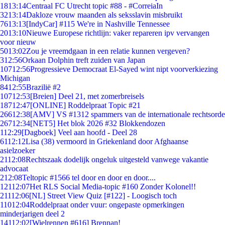
18
13:14
Centraal FC Utrecht topic #88 - #CorreiaIn
32
13:14
Dakloze vrouw maanden als seksslavin misbruikt
76
13:13
[IndyCar] #115 We're in Nashville Tennessee
20
13:10
Nieuwe Europese richtlijn: vaker repareren ipv vervangen
voor nieuw
50
13:02
Zou je vreemdgaan in een relatie kunnen vergeven?
3
12:56
Orkaan Dolphin treft zuiden van Japan
107
12:56
Progressieve Democraat El-Sayed wint nipt voorverkiezing
Michigan
84
12:55
Brazilië #2
107
12:53
[Breien] Deel 21, met zomerbreisels
187
12:47
[ONLINE] Roddelpraat Topic #21
266
12:38
[AMV] VS #1312 spammers van de internationale rechtsorde
267
12:34
[NET5] Het blok 2026 #32 Blokkendozen
1
12:29
[Dagboek] Veel aan hoofd - Deel 28
61
12:12
Lisa (38) vermoord in Griekenland door Afghaanse
asielzoeker
21
12:08
Rechtszaak dodelijk ongeluk uitgesteld vanwege vakantie
advocaat
2
12:08
Teltopic #1566 tel door en door en door....
121
12:07
Het RLS Social Media-topic #160 Zonder Kolonel!!
211
12:06
[NL] Street View Quiz [#122] - Loogisch toch
110
12:04
Roddelpraat onder vuur: ongepaste opmerkingen
minderjarigen deel 2
141
12:02
[Wielrennen #616] Brennan!