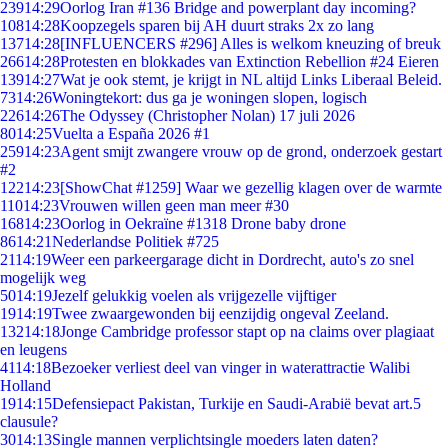
239
14:29
Oorlog Iran #136 Bridge and powerplant day incoming?
108
14:28
Koopzegels sparen bij AH duurt straks 2x zo lang
137
14:28
[INFLUENCERS #296] Alles is welkom kneuzing of breuk
266
14:28
Protesten en blokkades van Extinction Rebellion #24 Eieren
139
14:27
Wat je ook stemt, je krijgt in NL altijd Links Liberaal Beleid.
73
14:26
Woningtekort: dus ga je woningen slopen, logisch
226
14:26
The Odyssey (Christopher Nolan) 17 juli 2026
80
14:25
Vuelta a España 2026 #1
259
14:23
Agent smijt zwangere vrouw op de grond, onderzoek gestart
#2
122
14:23
[ShowChat #1259] Waar we gezellig klagen over de warmte
110
14:23
Vrouwen willen geen man meer #30
168
14:23
Oorlog in Oekraïne #1318 Drone baby drone
86
14:21
Nederlandse Politiek #725
21
14:19
Weer een parkeergarage dicht in Dordrecht, auto's zo snel
mogelijk weg
50
14:19
Jezelf gelukkig voelen als vrijgezelle vijftiger
19
14:19
Twee zwaargewonden bij eenzijdig ongeval Zeeland.
132
14:18
Jonge Cambridge professor stapt op na claims over plagiaat
en leugens
41
14:18
Bezoeker verliest deel van vinger in waterattractie Walibi
Holland
19
14:15
Defensiepact Pakistan, Turkije en Saudi-Arabië bevat art.5
clausule?
30
14:13
Single mannen verplichtsingle moeders laten daten?