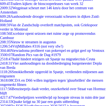
6
09:45
Trailers kijken: de bioscoopreleases van week 32
20
09:32
Wegpiraat scheurt met 146 km/u door het centrum van
Amsterdam
6
09:28
Aanhoudende droogte veroorzaakt scheuren in dijken Zuid-
Holland
0
08:59
Van de Zandschulp overleeft matchpoints, ook Griekspoor
verder in Montreal
1
08:56
Excelsior opent seizoen met ruime zege op promovendus
Cambuur
2
08:35
Nieuw te streamen in augustus
12
06:54
VrijMiBabes #316 (not very sfw!)
3
04:46
Niewiadoma profiteert van pokerspel en grijpt geel op Ventoux
35
00:07
Random Pics van de Dag #1979
25
18:47
Italië hindert reizigers uit Spanje na migratiecrisis Ceuta
24
18:31
Vier aanhoudingen na doodsbedreiging burgemeester Depla
van Breda
11
18:26
Smokkelbende opgerold in Spanje, verdienden miljoenen aan
migranten
36
18:08
CDA en D66 willen ingrijpen tegen 'gluurbrillen' die mensen
ongemerkt filmen
11
17:56
Benzineprijs daalt verder, onzekerheid over Straat van Hormuz
blijft
42
17:47
Voedselprijzen wereldwijd op hoogste niveau in ruim drie jaar
23
14:33
Quake krijgt na 30 jaar een gratis uitbreiding
2
07/08
De FOK!Voetbalmanager 2026/2027 is begonnen