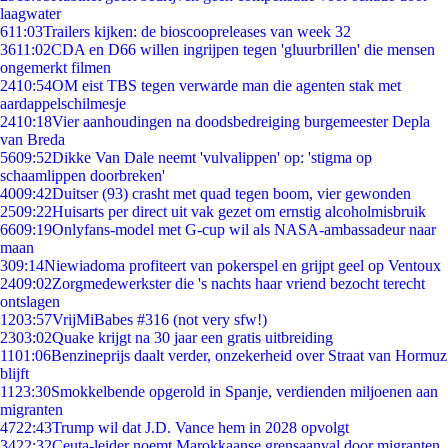
laagwater
6
11:03
Trailers kijken: de bioscoopreleases van week 32
36
11:02
CDA en D66 willen ingrijpen tegen 'gluurbrillen' die mensen
ongemerkt filmen
24
10:54
OM eist TBS tegen verwarde man die agenten stak met
aardappelschilmesje
24
10:18
Vier aanhoudingen na doodsbedreiging burgemeester Depla
van Breda
56
09:52
Dikke Van Dale neemt 'vulvalippen' op: 'stigma op
schaamlippen doorbreken'
40
09:42
Duitser (93) crasht met quad tegen boom, vier gewonden
25
09:22
Huisarts per direct uit vak gezet om ernstig alcoholmisbruik
66
09:19
Onlyfans-model met G-cup wil als NASA-ambassadeur naar
maan
3
09:14
Niewiadoma profiteert van pokerspel en grijpt geel op Ventoux
24
09:02
Zorgmedewerkster die 's nachts haar vriend bezocht terecht
ontslagen
12
03:57
VrijMiBabes #316 (not very sfw!)
23
03:02
Quake krijgt na 30 jaar een gratis uitbreiding
11
01:06
Benzineprijs daalt verder, onzekerheid over Straat van Hormuz
blijft
11
23:30
Smokkelbende opgerold in Spanje, verdienden miljoenen aan
migranten
47
22:43
Trump wil dat J.D. Vance hem in 2028 opvolgt
34
22:32
Ceuta-leider noemt Marokkaanse grensaanval door migranten