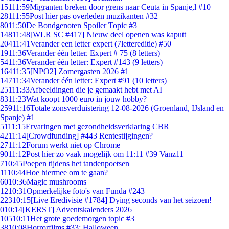
151
11:59
Migranten breken door grens naar Ceuta in Spanje,l #10
281
11:55
Post hier pas overleden muzikanten #32
80
11:50
De Bondgenoten Spoiler Topic #3
148
11:48
[WLR SC #417] Nieuw deel openen was kaputt
204
11:41
Verander een letter expert (7lettereditie) #50
19
11:36
Verander één letter. Expert # 75 (8 letters)
54
11:36
Verander één letter: Expert #143 (9 letters)
164
11:35
[NPO2] Zomergasten 2026 #1
147
11:34
Verander één letter: Expert #91 (10 letters)
251
11:33
Afbeeldingen die je gemaakt hebt met AI
83
11:23
Wat koopt 1000 euro in jouw hobby?
259
11:16
Totale zonsverduistering 12-08-2026 (Groenland, IJsland en
Spanje) #1
51
11:15
Ervaringen met gezondheidsverklaring CBR
42
11:14
[Crowdfunding] #443 Rentestijgingen?
27
11:12
Forum werkt niet op Chrome
90
11:12
Post hier zo vaak mogelijk om 11:11 #39 Vanz11
7
10:45
Poepen tijdens het tandenpoetsen
11
10:44
Hoe hiermee om te gaan?
60
10:36
Magic mushrooms
12
10:31
Opmerkelijke foto's van Funda #243
223
10:15
[Live Eredivisie #1784] Dying seconds van het seizoen!
0
10:14
[KERST] Adventskalenders 2026
105
10:11
Het grote goedemorgen topic #3
38
10:08
Horrorfilms #33: Halloween