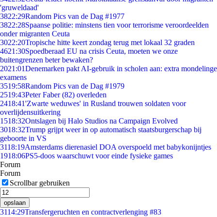
'gruweldaad'
38
22:29
Random Pics van de Dag #1977
38
22:28
Spaanse politie: minstens tien voor terrorisme veroordeelden
onder migranten Ceuta
30
22:20
Tropische hitte keert zondag terug met lokaal 32 graden
46
21:30
Spoedberaad EU na crisis Ceuta, moeten we onze
buitengrenzen beter bewaken?
20
21:01
Denemarken pakt AI-gebruik in scholen aan: extra mondelinge
examens
35
19:58
Random Pics van de Dag #1979
25
19:43
Peter Faber (82) overleden
24
18:41
'Zwarte weduwes' in Rusland trouwen soldaten voor
overlijdensuitkering
15
18:32
Ontslagen bij Halo Studios na Campaign Evolved
30
18:32
Trump grijpt weer in op automatisch staatsburgerschap bij
geboorte in VS
31
18:19
Amsterdams dierenasiel DOA overspoeld met babykonijntjes
19
18:06
PS5-doos waarschuwt voor einde fysieke games
Forum
Forum
Scrollbar gebruiken
opslaan
31
14:29
Transfergeruchten en contractverlenging #83