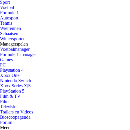
Sport
Voetbal
Formule 1
Autosport
Tennis
Wielrennen
Schaatsen
Wintersporten
Managerspelen
Voetbalmanager
Formule 1-manager
Games
PC
Playstation 4
Xbox One
Nintendo Switch
Xbox Series X|S
PlayStation 5
Film & TV
Film
Televisie
Trailers en Videos
Bioscoopagenda
Forum
Meer