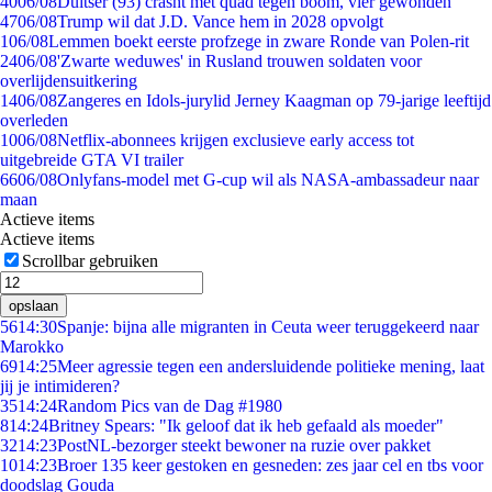
40
06/08
Duitser (93) crasht met quad tegen boom, vier gewonden
47
06/08
Trump wil dat J.D. Vance hem in 2028 opvolgt
1
06/08
Lemmen boekt eerste profzege in zware Ronde van Polen-rit
24
06/08
'Zwarte weduwes' in Rusland trouwen soldaten voor
overlijdensuitkering
14
06/08
Zangeres en Idols-jurylid Jerney Kaagman op 79-jarige leeftijd
overleden
10
06/08
Netflix-abonnees krijgen exclusieve early access tot
uitgebreide GTA VI trailer
66
06/08
Onlyfans-model met G-cup wil als NASA-ambassadeur naar
maan
Actieve items
Actieve items
Scrollbar gebruiken
opslaan
56
14:30
Spanje: bijna alle migranten in Ceuta weer teruggekeerd naar
Marokko
69
14:25
Meer agressie tegen een andersluidende politieke mening, laat
jij je intimideren?
35
14:24
Random Pics van de Dag #1980
8
14:24
Britney Spears: "Ik geloof dat ik heb gefaald als moeder"
32
14:23
PostNL-bezorger steekt bewoner na ruzie over pakket
10
14:23
Broer 135 keer gestoken en gesneden: zes jaar cel en tbs voor
doodslag Gouda