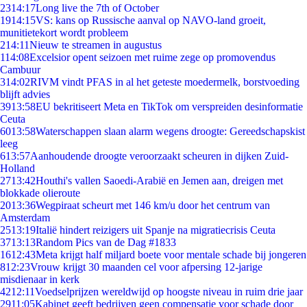
23
14:17
Long live the 7th of October
19
14:15
VS: kans op Russische aanval op NAVO-land groeit,
munitietekort wordt probleem
2
14:11
Nieuw te streamen in augustus
1
14:08
Excelsior opent seizoen met ruime zege op promovendus
Cambuur
3
14:02
RIVM vindt PFAS in al het geteste moedermelk, borstvoeding
blijft advies
39
13:58
EU bekritiseert Meta en TikTok om verspreiden desinformatie
Ceuta
60
13:58
Waterschappen slaan alarm wegens droogte: Gereedschapskist
leeg
6
13:57
Aanhoudende droogte veroorzaakt scheuren in dijken Zuid-
Holland
27
13:42
Houthi's vallen Saoedi-Arabië en Jemen aan, dreigen met
blokkade olieroute
20
13:36
Wegpiraat scheurt met 146 km/u door het centrum van
Amsterdam
25
13:19
Italië hindert reizigers uit Spanje na migratiecrisis Ceuta
37
13:13
Random Pics van de Dag #1833
16
12:43
Meta krijgt half miljard boete voor mentale schade bij jongeren
8
12:23
Vrouw krijgt 30 maanden cel voor afpersing 12-jarige
misdienaar in kerk
42
12:11
Voedselprijzen wereldwijd op hoogste niveau in ruim drie jaar
29
11:05
Kabinet geeft bedrijven geen compensatie voor schade door