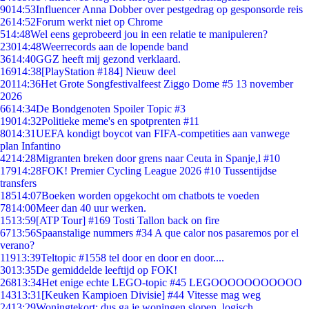
90
14:53
Influencer Anna Dobber over pestgedrag op gesponsorde reis
26
14:52
Forum werkt niet op Chrome
5
14:48
Wel eens geprobeerd jou in een relatie te manipuleren?
230
14:48
Weerrecords aan de lopende band
36
14:40
GGZ heeft mij gezond verklaard.
169
14:38
[PlayStation #184] Nieuw deel
201
14:36
Het Grote Songfestivalfeest Ziggo Dome #5 13 november
2026
66
14:34
De Bondgenoten Spoiler Topic #3
190
14:32
Politieke meme's en spotprenten #11
80
14:31
UEFA kondigt boycot van FIFA-competities aan vanwege
plan Infantino
42
14:28
Migranten breken door grens naar Ceuta in Spanje,l #10
179
14:28
FOK! Premier Cycling League 2026 #10 Tussentijdse
transfers
185
14:07
Boeken worden opgekocht om chatbots te voeden
78
14:00
Meer dan 40 uur werken.
15
13:59
[ATP Tour] #169 Tosti Tallon back on fire
67
13:56
Spaanstalige nummers #34 A que calor nos pasaremos por el
verano?
119
13:39
Teltopic #1558 tel door en door en door....
30
13:35
De gemiddelde leeftijd op FOK!
268
13:34
Het enige echte LEGO-topic #45 LEGOOOOOOOOOOO
143
13:31
[Keuken Kampioen Divisie] #44 Vitesse mag weg
24
13:29
Woningtekort: dus ga je woningen slopen, logisch