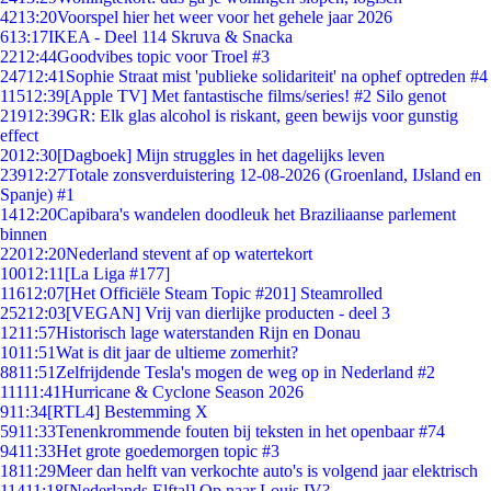
42
13:20
Voorspel hier het weer voor het gehele jaar 2026
6
13:17
IKEA - Deel 114 Skruva & Snacka
22
12:44
Goodvibes topic voor Troel #3
247
12:41
Sophie Straat mist 'publieke solidariteit' na ophef optreden #4
115
12:39
[Apple TV] Met fantastische films/series! #2 Silo genot
219
12:39
GR: Elk glas alcohol is riskant, geen bewijs voor gunstig
effect
20
12:30
[Dagboek] Mijn struggles in het dagelijks leven
239
12:27
Totale zonsverduistering 12-08-2026 (Groenland, IJsland en
Spanje) #1
14
12:20
Capibara's wandelen doodleuk het Braziliaanse parlement
binnen
220
12:20
Nederland stevent af op watertekort
100
12:11
[La Liga #177]
116
12:07
[Het Officiële Steam Topic #201] Steamrolled
252
12:03
[VEGAN] Vrij van dierlijke producten - deel 3
12
11:57
Historisch lage waterstanden Rijn en Donau
10
11:51
Wat is dit jaar de ultieme zomerhit?
88
11:51
Zelfrijdende Tesla's mogen de weg op in Nederland #2
111
11:41
Hurricane & Cyclone Season 2026
9
11:34
[RTL4] Bestemming X
59
11:33
Tenenkrommende fouten bij teksten in het openbaar #74
94
11:33
Het grote goedemorgen topic #3
18
11:29
Meer dan helft van verkochte auto's is volgend jaar elektrisch
114
11:18
[Nederlands Elftal] Op naar Louis IV?