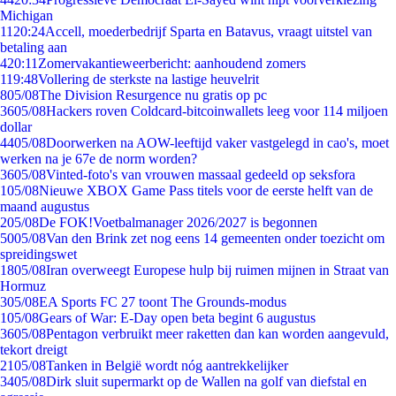
Michigan
11
20:24
Accell, moederbedrijf Sparta en Batavus, vraagt uitstel van
betaling aan
4
20:11
Zomervakantieweerbericht: aanhoudend zomers
1
19:48
Vollering de sterkste na lastige heuvelrit
8
05/08
The Division Resurgence nu gratis op pc
36
05/08
Hackers roven Coldcard-bitcoinwallets leeg voor 114 miljoen
dollar
44
05/08
Doorwerken na AOW-leeftijd vaker vastgelegd in cao's, moet
werken na je 67e de norm worden?
36
05/08
Vinted-foto's van vrouwen massaal gedeeld op seksfora
1
05/08
Nieuwe XBOX Game Pass titels voor de eerste helft van de
maand augustus
2
05/08
De FOK!Voetbalmanager 2026/2027 is begonnen
50
05/08
Van den Brink zet nog eens 14 gemeenten onder toezicht om
spreidingswet
18
05/08
Iran overweegt Europese hulp bij ruimen mijnen in Straat van
Hormuz
3
05/08
EA Sports FC 27 toont The Grounds-modus
1
05/08
Gears of War: E-Day open beta begint 6 augustus
36
05/08
Pentagon verbruikt meer raketten dan kan worden aangevuld,
tekort dreigt
21
05/08
Tanken in België wordt nóg aantrekkelijker
34
05/08
Dirk sluit supermarkt op de Wallen na golf van diefstal en