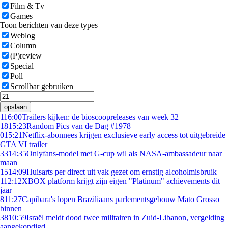
Film & Tv
Games
Toon berichten van deze types
Weblog
Column
(P)review
Special
Poll
Scrollbar gebruiken
opslaan
1
16:00
Trailers kijken: de bioscoopreleases van week 32
18
15:23
Random Pics van de Dag #1978
0
15:21
Netflix-abonnees krijgen exclusieve early access tot uitgebreide
GTA VI trailer
33
14:35
Onlyfans-model met G-cup wil als NASA-ambassadeur naar
maan
15
14:09
Huisarts per direct uit vak gezet om ernstig alcoholmisbruik
1
12:12
XBOX platform krijgt zijn eigen "Platinum" achievements dit
jaar
8
11:27
Capibara's lopen Braziliaans parlementsgebouw Mato Grosso
binnen
38
10:59
Israël meldt dood twee militairen in Zuid-Libanon, vergelding
aangekondigd