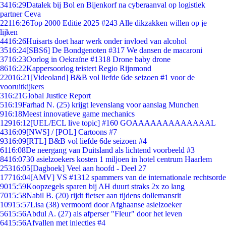
34
16:29
Datalek bij Bol en Bijenkorf na cyberaanval op logistiek
partner Ceva
221
16:26
Top 2000 Editie 2025 #243 Alle dikzakken willen op je
lijken
44
16:26
Huisarts doet haar werk onder invloed van alcohol
35
16:24
[SBS6] De Bondgenoten #317 We dansen de macaroni
37
16:23
Oorlog in Oekraïne #1318 Drone baby drone
86
16:22
Kappersoorlog teistert Regio Rijnmond
220
16:21
[Videoland] B&B vol liefde 6de seizoen #1 voor de
vooruitkijkers
3
16:21
Global Justice Report
5
16:19
Farhad N. (25) krijgt levenslang voor aanslag Munchen
9
16:18
Meest innovatieve game mechanics
129
16:12
[UEL/ECL live topic] #160 GOAAAAAAAAAAAAAL
43
16:09
[NWS] / [POL] Cartoons #7
93
16:09
[RTL] B&B vol liefde 6de seizoen #4
61
16:08
De neergang van Duitsland als lichtend voorbeeld #3
84
16:07
30 asielzoekers kosten 1 miljoen in hotel centrum Haarlem
253
16:05
[Dagboek] Veel aan hoofd - Deel 27
177
16:04
[AMV] VS #1312 spammers van de internationale rechtsorde
90
15:59
Koopzegels sparen bij AH duurt straks 2x zo lang
70
15:58
Nabil B. (20) rijdt fietser aan tijdens dollemansrit
109
15:57
Lisa (38) vermoord door Afghaanse asielzoeker
56
15:56
Abdul A. (27) als afperser "Fleur" door het leven
64
15:56
Afvallen met injecties #4