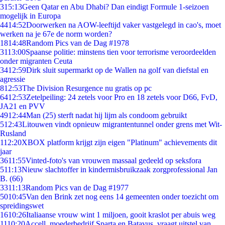
3
15:13
Geen Qatar en Abu Dhabi? Dan eindigt Formule 1-seizoen
mogelijk in Europa
44
14:52
Doorwerken na AOW-leeftijd vaker vastgelegd in cao's, moet
werken na je 67e de norm worden?
18
14:48
Random Pics van de Dag #1978
31
13:00
Spaanse politie: minstens tien voor terrorisme veroordeelden
onder migranten Ceuta
34
12:59
Dirk sluit supermarkt op de Wallen na golf van diefstal en
agressie
8
12:53
The Division Resurgence nu gratis op pc
64
12:53
Zetelpeiling: 24 zetels voor Pro en 18 zetels voor D66, FvD,
JA21 en PVV
49
12:44
Man (25) sterft nadat hij lijm als condoom gebruikt
5
12:43
Litouwen vindt opnieuw migrantentunnel onder grens met Wit-
Rusland
1
12:20
XBOX platform krijgt zijn eigen "Platinum" achievements dit
jaar
36
11:55
Vinted-foto's van vrouwen massaal gedeeld op seksfora
5
11:13
Nieuw slachtoffer in kindermisbruikzaak zorgprofessional Jan
B. (66)
33
11:13
Random Pics van de Dag #1977
50
10:45
Van den Brink zet nog eens 14 gemeenten onder toezicht om
spreidingswet
16
10:26
Italiaanse vrouw wint 1 miljoen, gooit kraslot per abuis weg
11
10:20
Accell, moederbedrijf Sparta en Batavus, vraagt uitstel van