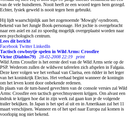
van de vele huisdieren. Nooit heeft ze een woord tegen hem gezegd.
Echter, fysiek geweld is nooit tegen hem gebruikt.
Hij lijdt waarschijnlijk aan het zogenoemde 'Mowgly'-syndroom,
bekend van het Jungle Book-personage. Het jochie is overgebracht
naar een asiel en zal zo spoedig mogelijk overgeplaatst worden naar
een psychologisch centrum.
Lees dit bericht
Facebook
Twitter
LinkedIn
Tactisch cowboytje spelen in Wild Arms: Crossfire
Victor (Diablos79)
28-02-2008 22:19
print
Wild Arms Crossfire is het eerste deel van de Wild Arms serie op de
PSP. Wederom zullen de wildwest taferelen zich afspelen in Falgaia.
Deze keer volgen we het verhaal van Clarisa, een ridder in het leger
van het koninkrijk Elecius. Het verhaal begint wanneer de koningin
om het leven komt door onbekende redenen.
In plaats van de turn-based gevechten van de console versies zal Wild
Arms: Crossfire een tactisch gevechtssysteem krijgen. Om alvast een
indruk te krijgen hoe dat in zijn werk zal gaan kun je de volgende
trailer bekijken. In Japan is het spel al uit en in Amerikaan zal het 11
maart verschijnen. Wanneer en of het spel naar Europa zal komen is
voorlopig nog niet bekend.