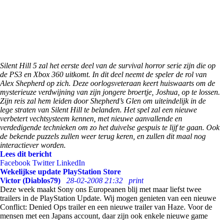
Silent Hill 5 zal het eerste deel van de survival horror serie zijn die op
de PS3 en Xbox 360 uitkomt. In dit deel neemt de speler de rol van
Alex Shepherd op zich. Deze oorlogsveteraan keert huiswaarts om de
mysterieuze verdwijning van zijn jongere broertje, Joshua, op te lossen.
Zijn reis zal hem leiden door Shepherd’s Glen om uiteindelijk in de
lege straten van Silent Hill te belanden. Het spel zal een nieuwe
verbetert vechtsysteem kennen, met nieuwe aanvallende en
verdedigende technieken om zo het duivelse gespuis te lijf te gaan. Ook
de bekende puzzels zullen weer terug keren, en zullen dit maal nog
interactiever worden.
Lees dit bericht
Facebook
Twitter
LinkedIn
Wekelijkse update PlayStation Store
Victor (Diablos79)
28-02-2008 21:32
print
Deze week maakt Sony ons Europeanen blij met maar liefst twee
trailers in de PlayStation Update. Wij mogen genieten van een nieuwe
Conflict: Denied Ops trailer en een nieuwe trailer van Haze. Voor de
mensen met een Japans account, daar zijn ook enkele nieuwe game