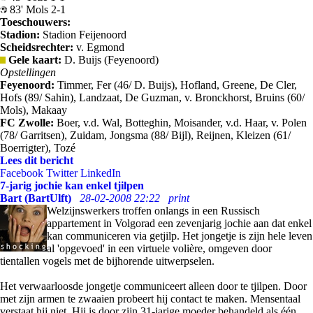
83' Mols 2-1
Toeschouwers:
Stadion:
Stadion Feijenoord
Scheidsrechter:
v. Egmond
Gele kaart:
D. Buijs (Feyenoord)
Opstellingen
Feyenoord:
Timmer, Fer (46/ D. Buijs), Hofland, Greene, De Cler,
Hofs (89/ Sahin), Landzaat, De Guzman, v. Bronckhorst, Bruins (60/
Mols), Makaay
FC Zwolle:
Boer, v.d. Wal, Botteghin, Moisander, v.d. Haar, v. Polen
(78/ Garritsen), Zuidam, Jongsma (88/ Bijl), Reijnen, Kleizen (61/
Boerrigter), Tozé
Lees dit bericht
Facebook
Twitter
LinkedIn
7-jarig jochie kan enkel tjilpen
Bart (BartUlft)
28-02-2008 22:22
print
Welzijnswerkers troffen onlangs in een Russisch
appartement in Volgorad een zevenjarig jochie aan dat enkel
kan communiceren via getjilp. Het jongetje is zijn hele leven
al 'opgevoed' in een virtuele volière, omgeven door
tientallen vogels met de bijhorende uitwerpselen.
Het verwaarloosde jongetje communiceert alleen door te tjilpen. Door
met zijn armen te zwaaien probeert hij contact te maken. Mensentaal
verstaat hij niet. Hij is door zijn 31-jarige moeder behandeld als één