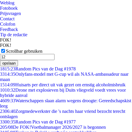
Weblog
Fotoboek
Prijsvragen
Contact
Colofon
Feedback
Tip de redactie
FOK!
FOK!
Scrollbar gebruiken
opslaan
18
15:23
Random Pics van de Dag #1978
33
14:35
Onlyfans-model met G-cup wil als NASA-ambassadeur naar
maan
15
14:09
Huisarts per direct uit vak gezet om ernstig alcoholmisbruik
10
10:32
Drone met explosieven bij Duits vliegveld voedt vrees voor
hybride aanval
46
09:33
Waterschappen slaan alarm wegens droogte: Gereedschapskist
leeg
23
06:40
Zorgmedewerkster die 's nachts haar vriend bezocht terecht
ontslagen
33
00:35
Random Pics van de Dag #1977
2
05/08
De FOK!Voetbalmanager 2026/2027 is begonnen