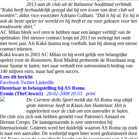
2013 aan de club uit de Italiaanse hoofdstad verbindt.
"Kaká heeft herhaaldelijk gezegd dat hij een icoon van deze club wil
worden"
, aldus vice-voorzitter Adriano Galliani.
"Dat is hij al. En hij is
ook de beste speler ter wereld en hij heeft er nu voor gekozen voor het
roodzwarte shirt."
AC Milan bleek wel oren te hebben naar een langer verblijf van de
spelmaker. Het nieuwe contract loopt tot 2013 en verlengt het oude
met twee jaar. Als Kaká daarna nog voetbalt, kan hij alsnog een nieuw
contract tekenen.
Kaká kwam in 2003 AC Milan en hij werd gelijk een belangrijke
spelers voor de
Rossonero
. Real Madrid probeerde de Braziliaan nog
naar Spanje te halen, met naar verluidt een astronomisch bedrag van
140 miljoen euro, maar had geen succes.
Lees dit bericht
Facebook
Twitter
LinkedIn
Huntelaar in belangstelling bij AS Roma
Ermin (TheClown1)
28-02-2008 20:53
print
De Corriere dello Sport meldt dat AS Roma nog altijd
grote interesse heeft in Klaas-Jan Huntelaar. Het is
topprioriteit voor de club om een aanvaller te halen.
De club zou zich ook hebben gemeld voor Palermo's Amauri en
Hernan Crespo. De laatstgenoemde is zeer ontevreden bij
Internazionale. Gisteren werd het duidelijk waarom AS Roma op zoek
is naar een aanvaller. De wedstrijd tegen Inter werd gedomineerd door
AS Roma maar de aanvallende kracht om de voorsprong van 1-0 uit te