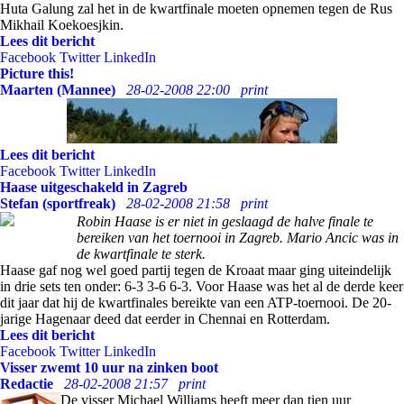
Huta Galung zal het in de kwartfinale moeten opnemen tegen de Rus
Mikhail Koekoesjkin.
Lees dit bericht
Facebook
Twitter
LinkedIn
Picture this!
Maarten (Mannee)
28-02-2008 22:00
print
Lees dit bericht
Facebook
Twitter
LinkedIn
Haase uitgeschakeld in Zagreb
Stefan (sportfreak)
28-02-2008 21:58
print
Robin Haase is er niet in geslaagd de halve finale te
bereiken van het toernooi in Zagreb. Mario Ancic was in
de kwartfinale te sterk.
Haase gaf nog wel goed partij tegen de Kroaat maar ging uiteindelijk
in drie sets ten onder: 6-3 3-6 6-3. Voor Haase was het al de derde keer
dit jaar dat hij de kwartfinales bereikte van een ATP-toernooi. De 20-
jarige Hagenaar deed dat eerder in Chennai en Rotterdam.
Lees dit bericht
Facebook
Twitter
LinkedIn
Visser zwemt 10 uur na zinken boot
Redactie
28-02-2008 21:57
print
De visser Michael Williams heeft meer dan tien uur