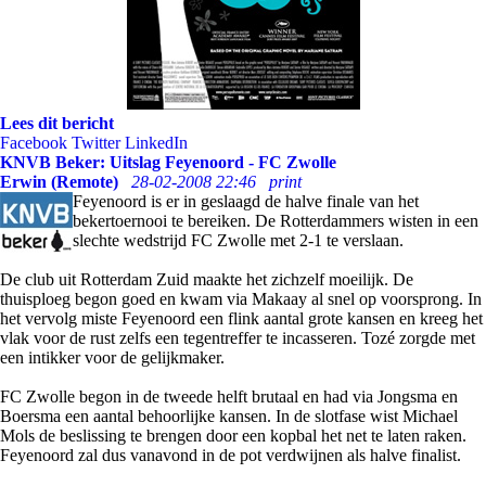
Lees dit bericht
Facebook
Twitter
LinkedIn
KNVB Beker: Uitslag Feyenoord - FC Zwolle
Erwin (Remote)
28-02-2008 22:46
print
Feyenoord is er in geslaagd de halve finale van het
bekertoernooi te bereiken. De Rotterdammers wisten in een
slechte wedstrijd FC Zwolle met 2-1 te verslaan.
De club uit Rotterdam Zuid maakte het zichzelf moeilijk. De
thuisploeg begon goed en kwam via Makaay al snel op voorsprong. In
het vervolg miste Feyenoord een flink aantal grote kansen en kreeg het
vlak voor de rust zelfs een tegentreffer te incasseren. Tozé zorgde met
een intikker voor de gelijkmaker.
FC Zwolle begon in de tweede helft brutaal en had via Jongsma en
Boersma een aantal behoorlijke kansen. In de slotfase wist Michael
Mols de beslissing te brengen door een kopbal het net te laten raken.
Feyenoord zal dus vanavond in de pot verdwijnen als halve finalist.