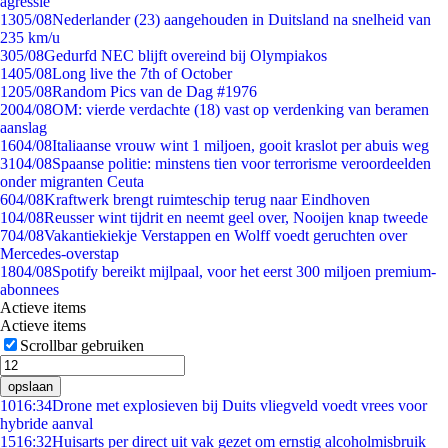
agressie
13
05/08
Nederlander (23) aangehouden in Duitsland na snelheid van
235 km/u
3
05/08
Gedurfd NEC blijft overeind bij Olympiakos
14
05/08
Long live the 7th of October
12
05/08
Random Pics van de Dag #1976
20
04/08
OM: vierde verdachte (18) vast op verdenking van beramen
aanslag
16
04/08
Italiaanse vrouw wint 1 miljoen, gooit kraslot per abuis weg
31
04/08
Spaanse politie: minstens tien voor terrorisme veroordeelden
onder migranten Ceuta
6
04/08
Kraftwerk brengt ruimteschip terug naar Eindhoven
1
04/08
Reusser wint tijdrit en neemt geel over, Nooijen knap tweede
7
04/08
Vakantiekiekje Verstappen en Wolff voedt geruchten over
Mercedes-overstap
18
04/08
Spotify bereikt mijlpaal, voor het eerst 300 miljoen premium-
abonnees
Actieve items
Actieve items
Scrollbar gebruiken
opslaan
10
16:34
Drone met explosieven bij Duits vliegveld voedt vrees voor
hybride aanval
15
16:32
Huisarts per direct uit vak gezet om ernstig alcoholmisbruik