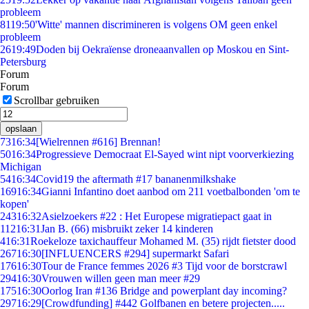
probleem
81
19:50
'Witte' mannen discrimineren is volgens OM geen enkel
probleem
26
19:49
Doden bij Oekraïense droneaanvallen op Moskou en Sint-
Petersburg
Forum
Forum
Scrollbar gebruiken
opslaan
73
16:34
[Wielrennen #616] Brennan!
50
16:34
Progressieve Democraat El-Sayed wint nipt voorverkiezing
Michigan
54
16:34
Covid19 the aftermath #17 bananenmilkshake
169
16:34
Gianni Infantino doet aanbod om 211 voetbalbonden 'om te
kopen'
243
16:32
Asielzoekers #22 : Het Europese migratiepact gaat in
112
16:31
Jan B. (66) misbruikt zeker 14 kinderen
4
16:31
Roekeloze taxichauffeur Mohamed M. (35) rijdt fietster dood
267
16:30
[INFLUENCERS #294] supermarkt Safari
176
16:30
Tour de France femmes 2026 #3 Tijd voor de borstcrawl
294
16:30
Vrouwen willen geen man meer #29
175
16:30
Oorlog Iran #136 Bridge and powerplant day incoming?
297
16:29
[Crowdfunding] #442 Golfbanen en betere projecten.....