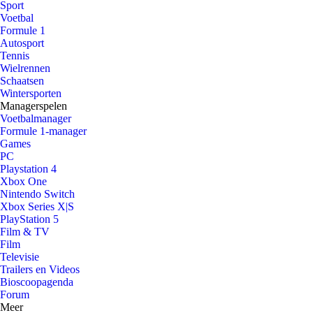
Sport
Voetbal
Formule 1
Autosport
Tennis
Wielrennen
Schaatsen
Wintersporten
Managerspelen
Voetbalmanager
Formule 1-manager
Games
PC
Playstation 4
Xbox One
Nintendo Switch
Xbox Series X|S
PlayStation 5
Film & TV
Film
Televisie
Trailers en Videos
Bioscoopagenda
Forum
Meer