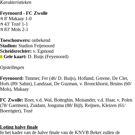
Karakteristieken
Feyenoord - FC Zwolle
8' Makaay 1-0
43' Tozé 1-1
83' Mols 2-1
Toeschouwers:
onbekend
Stadion:
Stadion Feijenoord
Scheidsrechter:
v. Egmond
Gele kaart:
D. Buijs (Feyenoord)
Opstellingen
Feyenoord:
Timmer, Fer (46/ D. Buijs), Hofland, Greene, De Cler,
Hofs (89/ Sahin), Landzaat, De Guzman, v. Bronckhorst, Bruins (60/
Mols), Makaay
FC Zwolle:
Boer, v.d. Wal, Botteghin, Moisander, v.d. Haar, v. Polen
(78/ Garritsen), Zuidam, Jongsma (88/ Bijl), Reijnen, Kleizen (61/
Boerrigter), Tozé
Loting halve finale
In het kader van de halve finale van de KNVB Beker zullen de