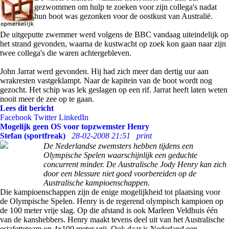
gezwommen om hulp te zoeken voor zijn collega's nadat
hun boot was gezonken voor de oostkust van Australië.
De uitgeputte zwemmer werd volgens de BBC vandaag uiteindelijk op
het strand gevonden, waarna de kustwacht op zoek kon gaan naar zijn
twee collega's die waren achtergebleven.
John Jarrat werd gevonden. Hij had zich meer dan dertig uur aan
wrakresten vastgeklampt. Naar de kapitein van de boot wordt nog
gezocht. Het schip was lek geslagen op een rif. Jarrat heeft laten weten
nooit meer de zee op te gaan.
Lees dit bericht
Facebook
Twitter
LinkedIn
Mogelijk geen OS voor topzwemster Henry
Stefan (sportfreak)
28-02-2008 21:51
print
De Nederlandse zwemsters hebben tijdens een
Olympische Spelen waarschijnlijk een geduchte
concurrent minder. De Australische Jody Henry kan zich
door een blessure niet goed voorbereiden op de
Australische kampioenschappen.
Die kampioenschappen zijn de enige mogelijkheid tot plaatsing voor
de Olympische Spelen. Henry is de regerend olympisch kampioen op
de 100 meter vrije slag. Op die afstand is ook Marleen Veldhuis één
van de kanshebbers. Henry maakt tevens deel uit van het Australische
estafetteteam op 4x100 meter vrij. Ook daar is Nederland een