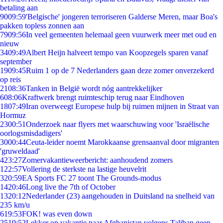
betaling aan
90
09:59
'Belgische' jongeren terroriseren Galderse Meren, maar Boa's
pakken topless zonnen aan
79
09:56
In veel gemeenten helemaal geen vuurwerk meer met oud en
nieuw
34
09:49
Albert Heijn halveert tempo van Koopzegels sparen vanaf
september
19
09:45
Ruim 1 op de 7 Nederlanders gaan deze zomer onverzekerd
op reis
21
08:36
Tanken in België wordt nóg aantrekkelijker
6
08:06
Kraftwerk brengt ruimteschip terug naar Eindhoven
18
07:49
Iran overweegt Europese hulp bij ruimen mijnen in Straat van
Hormuz
23
00:51
Onderzoek naar flyers met waarschuwing voor 'Israëlische
oorlogsmisdadigers'
30
00:44
Ceuta-leider noemt Marokkaanse grensaanval door migranten
'gruweldaad'
4
23:27
Zomervakantieweerbericht: aanhoudend zomers
1
22:57
Vollering de sterkste na lastige heuvelrit
3
20:59
EA Sports FC 27 toont The Grounds-modus
14
20:46
Long live the 7th of October
13
20:12
Nederlander (23) aangehouden in Duitsland na snelheid van
235 km/u
6
19:53
FOK! was even down
25
19:52
Lekker op vakantie naar Afghanistan volgens Taliban geen