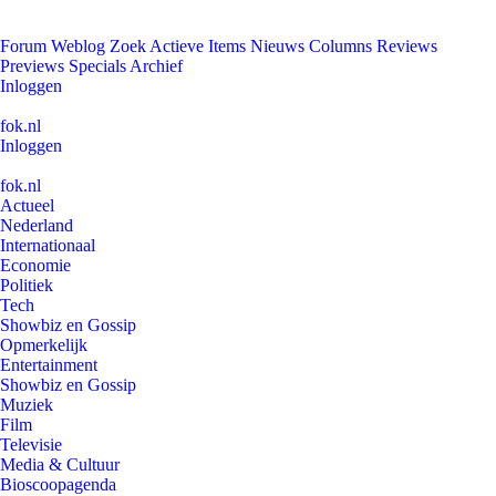
Forum
Weblog
Zoek
Actieve Items
Nieuws
Columns
Reviews
Previews
Specials
Archief
Inloggen
fok.nl
Inloggen
fok.nl
Actueel
Nederland
Internationaal
Economie
Politiek
Tech
Showbiz en Gossip
Opmerkelijk
Entertainment
Showbiz en Gossip
Muziek
Film
Televisie
Media & Cultuur
Bioscoopagenda