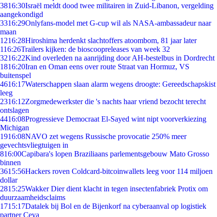
38
16:30
Israël meldt dood twee militairen in Zuid-Libanon, vergelding
aangekondigd
33
16:29
Onlyfans-model met G-cup wil als NASA-ambassadeur naar
maan
12
16:28
Hiroshima herdenkt slachtoffers atoombom, 81 jaar later
1
16:26
Trailers kijken: de bioscoopreleases van week 32
32
16:22
Kind overleden na aanrijding door AH-bestelbus in Dordrecht
18
16:20
Iran en Oman eens over route Straat van Hormuz, VS
buitenspel
46
16:17
Waterschappen slaan alarm wegens droogte: Gereedschapskist
leeg
23
16:12
Zorgmedewerkster die 's nachts haar vriend bezocht terecht
ontslagen
44
16:08
Progressieve Democraat El-Sayed wint nipt voorverkiezing
Michigan
19
16:08
NAVO zet wegens Russische provocatie 250% meer
gevechtsvliegtuigen in
8
16:00
Capibara's lopen Braziliaans parlementsgebouw Mato Grosso
binnen
36
15:56
Hackers roven Coldcard-bitcoinwallets leeg voor 114 miljoen
dollar
28
15:25
Wakker Dier dient klacht in tegen insectenfabriek Protix om
duurzaamheidsclaims
17
15:17
Datalek bij Bol en de Bijenkorf na cyberaanval op logistiek
partner Ceva