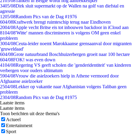
21
05/08
Tanken in België wordt nóg aantrekkelijker
34
05/08
Dirk sluit supermarkt op de Wallen na golf van diefstal en
agressie
12
05/08
Random Pics van de Dag #1976
6
04/08
Kraftwerk brengt ruimteschip terug naar Eindhoven
20
04/08
Apple vecht Britse eis tot inbouwen backdoor in iCloud aan
81
04/08
'Witte' mannen discrimineren is volgens OM geen enkel
probleem
30
04/08
Ceuta-leider noemt Marokkaanse grensaanval door migranten
'gruweldaad'
6
04/08
Grote natuurbrand Boschhuizerbergen groeit naar 100 hectare
6
04/08
FOK! was even down
41
04/08
Regering VS geeft scholen die 'genderidentiteit' van kinderen
verbergen voor ouders ultimatum
59
04/08
Vrouw die asielzoekers hielp in Athene vermoord door
Afghaanse asielzoeker
25
04/08
Lekker op vakantie naar Afghanistan volgens Taliban geen
probleem
23
04/08
Random Pics van de Dag #1975
Laatste items
Laatste items
Toon berichten uit deze thema's
Actueel
Entertainment
Sport