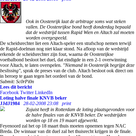
Ook in Oostenrijk laat de arbitrage soms wat steken
vallen. De Oostenrijkse bond heeft donderdag bepaald
dat de wedstrijd tussen Rapid Wien en Altach zal moeten
worden overgespeeld.
De scheidsrechter liet een Altach-speler een strafschop nemen terwijl
de Rapid-doelman nog niet klaar stond. Na afloop van de wedstrijd
erkende de scheidsrechter zijn fout, waarna de Oostenrijkse
voetbalbond besloot het duel, dat eindigde in een 2-1 overwinning
voor Altach, te laten overspelen.
"Niemand in Oostenrijk begrijpt deze
beslissing"
, sprak de preses van de club. Altach besloot ook direct om
in beroep te gaan tegen het oordeel van de bond.
Submit: Sc0rPi0n
Lees dit bericht
Facebook
Twitter
LinkedIn
Loting halve finale KNVB beker
JJdJ1984
28-02-2008 23:08
print
Zojuist heeft in Rotterdam de loting plaatsgevonden voor
de halve finales van de KNVB beker. De wedstrijden
worden op 18 en 19 maart afgewerkt.
Feyenoord zal het op 18 maart thuis moeten opnemen tegen NAC
Breda. De winnaar van dit duel zal het thuisrecht krijgen in de finale.