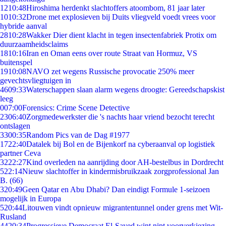
12
10:48
Hiroshima herdenkt slachtoffers atoombom, 81 jaar later
10
10:32
Drone met explosieven bij Duits vliegveld voedt vrees voor
hybride aanval
28
10:28
Wakker Dier dient klacht in tegen insectenfabriek Protix om
duurzaamheidsclaims
18
10:16
Iran en Oman eens over route Straat van Hormuz, VS
buitenspel
19
10:08
NAVO zet wegens Russische provocatie 250% meer
gevechtsvliegtuigen in
46
09:33
Waterschappen slaan alarm wegens droogte: Gereedschapskist
leeg
0
07:00
Forensics: Crime Scene Detective
23
06:40
Zorgmedewerkster die 's nachts haar vriend bezocht terecht
ontslagen
33
00:35
Random Pics van de Dag #1977
17
22:40
Datalek bij Bol en de Bijenkorf na cyberaanval op logistiek
partner Ceva
32
22:27
Kind overleden na aanrijding door AH-bestelbus in Dordrecht
5
22:14
Nieuw slachtoffer in kindermisbruikzaak zorgprofessional Jan
B. (66)
3
20:49
Geen Qatar en Abu Dhabi? Dan eindigt Formule 1-seizoen
mogelijk in Europa
5
20:44
Litouwen vindt opnieuw migrantentunnel onder grens met Wit-
Rusland
44
20:34
Progressieve Democraat El-Sayed wint nipt voorverkiezing