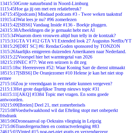
134
15:50
Grote natuurbrand in Noord-Limburg
11
15:45
Hoe ga jij om met een relatiebreuk?
147
15:45
[podcasts] Misdaad podcasts #3 - Twee weken taakstraf
119
15:43
Wat lees je nu? #96 zomerlezen
143
15:42
[SBS6] Vandaag Inside #136 - Boekje pluggen.
243
15:38
Afbeeldingen die je gemaakt hebt met AI
15
15:34
Waarom doen vrouwen altijd hun telly in de kontzak?
17
15:31
GTA VI #12 GTA VI Extended look 27 Augustus Netflix/YT
130
15:29
[DRT SC] #6: RendacGoden sponsored by TONZON
13
15:26
Jaarlijks emigreren duizenden Amerikanen naar Nederland.
163
15:22
Voorspel hier het warmtegetal van 2026
182
15:19
NEC #77: Wat een seizoen is dit zeg
141
15:18
sc Heerenveen #52: Waar Koning Sarr de dienst uitmaakt
185
15:17
[SBS6] De Oranjezomer #10 Helene je kan het niet stop
ermee
27
15:16
Zou je vreemdgaan in een relatie kunnen vergeven?
21
15:13
Het grote dagelijkse Trump nieuws topic #31
141
15:11
[AKQ] #3384 Topic met vragen. En soms goede
antwoorden.
102
15:09
[Breien] Deel 21, met zomerbreisels
72
15:08
Voedselwaakhond wil dat Efteling stopt met onbeperkt
frisdrank
38
15:06
Droneaanval op Oekrains vliegtuig in Leipzig
27
15:06
Transfergeruchten en contractverlenging #83
246
15:03
Vinted #15 nog-net-niet gratis en verzendgezeur