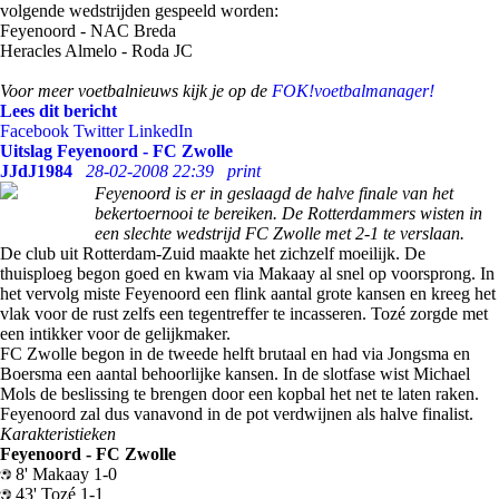
volgende wedstrijden gespeeld worden:
Feyenoord - NAC Breda
Heracles Almelo - Roda JC
Voor meer voetbalnieuws kijk je op de
FOK!voetbalmanager!
Lees dit bericht
Facebook
Twitter
LinkedIn
Uitslag Feyenoord - FC Zwolle
JJdJ1984
28-02-2008 22:39
print
Feyenoord is er in geslaagd de halve finale van het
bekertoernooi te bereiken. De Rotterdammers wisten in
een slechte wedstrijd FC Zwolle met 2-1 te verslaan.
De club uit Rotterdam-Zuid maakte het zichzelf moeilijk. De
thuisploeg begon goed en kwam via Makaay al snel op voorsprong. In
het vervolg miste Feyenoord een flink aantal grote kansen en kreeg het
vlak voor de rust zelfs een tegentreffer te incasseren. Tozé zorgde met
een intikker voor de gelijkmaker.
FC Zwolle begon in de tweede helft brutaal en had via Jongsma en
Boersma een aantal behoorlijke kansen. In de slotfase wist Michael
Mols de beslissing te brengen door een kopbal het net te laten raken.
Feyenoord zal dus vanavond in de pot verdwijnen als halve finalist.
Karakteristieken
Feyenoord - FC Zwolle
8' Makaay 1-0
43' Tozé 1-1