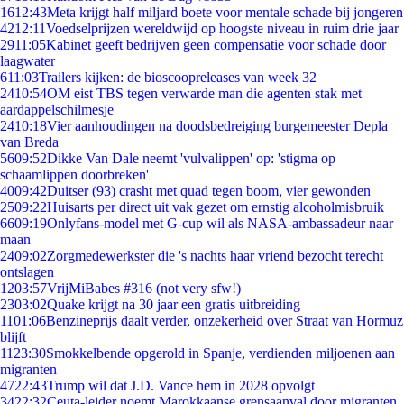
16
12:43
Meta krijgt half miljard boete voor mentale schade bij jongeren
42
12:11
Voedselprijzen wereldwijd op hoogste niveau in ruim drie jaar
29
11:05
Kabinet geeft bedrijven geen compensatie voor schade door
laagwater
6
11:03
Trailers kijken: de bioscoopreleases van week 32
24
10:54
OM eist TBS tegen verwarde man die agenten stak met
aardappelschilmesje
24
10:18
Vier aanhoudingen na doodsbedreiging burgemeester Depla
van Breda
56
09:52
Dikke Van Dale neemt 'vulvalippen' op: 'stigma op
schaamlippen doorbreken'
40
09:42
Duitser (93) crasht met quad tegen boom, vier gewonden
25
09:22
Huisarts per direct uit vak gezet om ernstig alcoholmisbruik
66
09:19
Onlyfans-model met G-cup wil als NASA-ambassadeur naar
maan
24
09:02
Zorgmedewerkster die 's nachts haar vriend bezocht terecht
ontslagen
12
03:57
VrijMiBabes #316 (not very sfw!)
23
03:02
Quake krijgt na 30 jaar een gratis uitbreiding
11
01:06
Benzineprijs daalt verder, onzekerheid over Straat van Hormuz
blijft
11
23:30
Smokkelbende opgerold in Spanje, verdienden miljoenen aan
migranten
47
22:43
Trump wil dat J.D. Vance hem in 2028 opvolgt
34
22:32
Ceuta-leider noemt Marokkaanse grensaanval door migranten