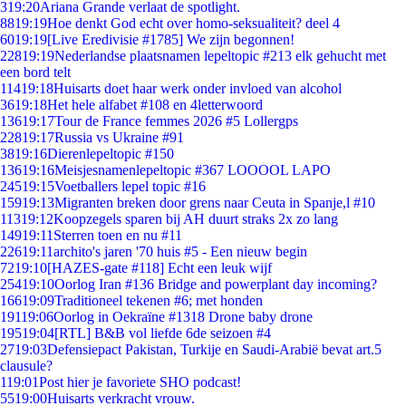
3
19:20
Ariana Grande verlaat de spotlight.
88
19:19
Hoe denkt God echt over homo-seksualiteit? deel 4
60
19:19
[Live Eredivisie #1785] We zijn begonnen!
228
19:19
Nederlandse plaatsnamen lepeltopic #213 elk gehucht met
een bord telt
114
19:18
Huisarts doet haar werk onder invloed van alcohol
36
19:18
Het hele alfabet #108 en 4letterwoord
136
19:17
Tour de France femmes 2026 #5 Lollergps
228
19:17
Russia vs Ukraine #91
38
19:16
Dierenlepeltopic #150
136
19:16
Meisjesnamenlepeltopic #367 LOOOOL LAPO
245
19:15
Voetballers lepel topic #16
159
19:13
Migranten breken door grens naar Ceuta in Spanje,l #10
113
19:12
Koopzegels sparen bij AH duurt straks 2x zo lang
149
19:11
Sterren toen en nu #11
226
19:11
archito's jaren '70 huis #5 - Een nieuw begin
72
19:10
[HAZES-gate #118] Echt een leuk wijf
254
19:10
Oorlog Iran #136 Bridge and powerplant day incoming?
166
19:09
Traditioneel tekenen #6; met honden
191
19:06
Oorlog in Oekraïne #1318 Drone baby drone
195
19:04
[RTL] B&B vol liefde 6de seizoen #4
27
19:03
Defensiepact Pakistan, Turkije en Saudi-Arabië bevat art.5
clausule?
1
19:01
Post hier je favoriete SHO podcast!
55
19:00
Huisarts verkracht vrouw.