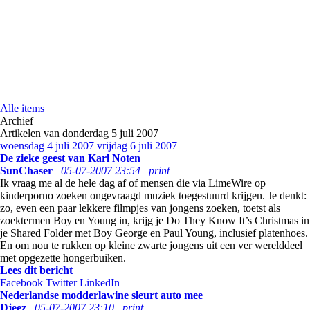
Alle items
Archief
Artikelen van donderdag 5 juli 2007
woensdag 4 juli 2007
vrijdag 6 juli 2007
De zieke geest van Karl Noten
SunChaser
05-07-2007 23:54
print
Ik vraag me al de hele dag af of mensen die via LimeWire op
kinderporno zoeken ongevraagd muziek toegestuurd krijgen. Je denkt:
zo, even een paar lekkere filmpjes van jongens zoeken, toetst als
zoektermen Boy en Young in, krijg je Do They Know It’s Christmas in
je Shared Folder met Boy George en Paul Young, inclusief platenhoes.
En om nou te rukken op kleine zwarte jongens uit een ver werelddeel
met opgezette hongerbuiken.
Lees dit bericht
Facebook
Twitter
LinkedIn
Nederlandse modderlawine sleurt auto mee
Djeez
05-07-2007 23:10
print