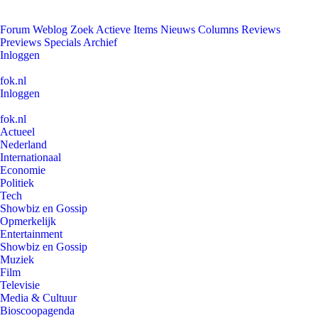
Forum
Weblog
Zoek
Actieve Items
Nieuws
Columns
Reviews
Previews
Specials
Archief
Inloggen
fok.nl
Inloggen
fok.nl
Actueel
Nederland
Internationaal
Economie
Politiek
Tech
Showbiz en Gossip
Opmerkelijk
Entertainment
Showbiz en Gossip
Muziek
Film
Televisie
Media & Cultuur
Bioscoopagenda