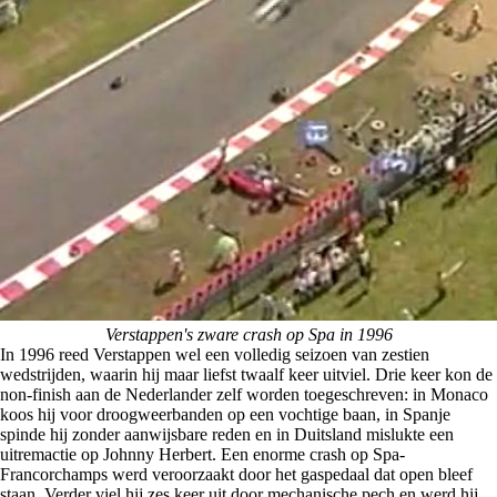
Verstappen's zware crash op Spa in 1996
In 1996 reed Verstappen wel een volledig seizoen van zestien
wedstrijden, waarin hij maar liefst twaalf keer uitviel. Drie keer kon de
non-finish aan de Nederlander zelf worden toegeschreven: in Monaco
koos hij voor droogweerbanden op een vochtige baan, in Spanje
spinde hij zonder aanwijsbare reden en in Duitsland mislukte een
uitremactie op Johnny Herbert. Een enorme crash op Spa-
Francorchamps werd veroorzaakt door het gaspedaal dat open bleef
staan. Verder viel hij zes keer uit door mechanische pech en werd hij