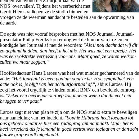
hebben vanavond het 8-uurjournaal van de
NOS 'overvallen'. Tijdens het weerbericht met
Gerrit Hiemstra liepen ze de studio binnen en
vroegen ze de weerman aandacht te besteden aan de opwarming van
de aarde.
De actie was niet vooraf besproken met het NOS Journaal. Journaal-
presentator Philip Freriks kon er nog wel de humor van in zien en
kondigde het Journaal af met de woorden:
"Als u nou dacht dat wij dit
zo gepland hadden, dan heeft u het mis. Het was niet een opzetje. Het
was een volstrekte verrassing voor ons. Maar goed, ze waren welkom
zullen we maar zeggen."
Hoofdredacteur Hans Laroes was heel wat minder gecharmeerd van de
actie:
"Het Journaal is geen podium voor actie. Hoe sympathiek een
actie ook is, je blijft van het achtuurjournaal af."
, aldus Laroes. Hij
zegt het vooral ergerlijk te vinden omdat BNN een bevriende omroep
is.
"Zeker een bevriende omroep zou moeten weten dat dit echt tien
bruggen te ver gaat."
Laroes zegt niet van plan te zijn om de NOS-studio extra te beveiligen
naar aanleiding van het incident.
"Sophie Hilbrand heeft toegang tot
ons gebouw omdat ze hier een radioprogramma maakt. Maar het is
heel vervelend als je iemand in goed vertrouwen toelaat en er dan zo'n
flauwe grap wordt uitgehaald."