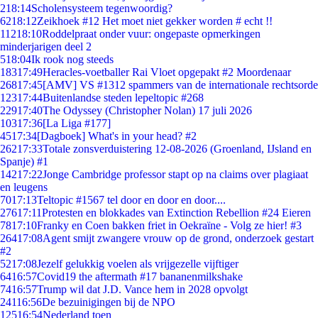
2
18:14
Scholensysteem tegenwoordig?
62
18:12
Zeikhoek #12 Het moet niet gekker worden # echt !!
112
18:10
Roddelpraat onder vuur: ongepaste opmerkingen
minderjarigen deel 2
5
18:04
Ik rook nog steeds
183
17:49
Heracles-voetballer Rai Vloet opgepakt #2 Moordenaar
268
17:45
[AMV] VS #1312 spammers van de internationale rechtsorde
123
17:44
Buitenlandse steden lepeltopic #268
229
17:40
The Odyssey (Christopher Nolan) 17 juli 2026
103
17:36
[La Liga #177]
45
17:34
[Dagboek] What's in your head? #2
262
17:33
Totale zonsverduistering 12-08-2026 (Groenland, IJsland en
Spanje) #1
142
17:22
Jonge Cambridge professor stapt op na claims over plagiaat
en leugens
70
17:13
Teltopic #1567 tel door en door en door....
276
17:11
Protesten en blokkades van Extinction Rebellion #24 Eieren
78
17:10
Franky en Coen bakken friet in Oekraïne - Volg ze hier! #3
264
17:08
Agent smijt zwangere vrouw op de grond, onderzoek gestart
#2
52
17:08
Jezelf gelukkig voelen als vrijgezelle vijftiger
64
16:57
Covid19 the aftermath #17 bananenmilkshake
74
16:57
Trump wil dat J.D. Vance hem in 2028 opvolgt
241
16:56
De bezuinigingen bij de NPO
125
16:54
Nederland toen