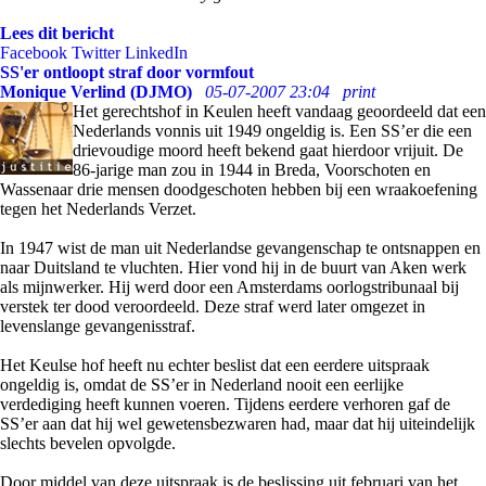
Lees dit bericht
Facebook
Twitter
LinkedIn
SS'er ontloopt straf door vormfout
Monique Verlind (DJMO)
05-07-2007 23:04
print
Het gerechtshof in Keulen heeft vandaag geoordeeld dat een
Nederlands vonnis uit 1949 ongeldig is. Een SS’er die een
drievoudige moord heeft bekend gaat hierdoor vrijuit. De
86-jarige man zou in 1944 in Breda, Voorschoten en
Wassenaar drie mensen doodgeschoten hebben bij een wraakoefening
tegen het Nederlands Verzet.
In 1947 wist de man uit Nederlandse gevangenschap te ontsnappen en
naar Duitsland te vluchten. Hier vond hij in de buurt van Aken werk
als mijnwerker. Hij werd door een Amsterdams oorlogstribunaal bij
verstek ter dood veroordeeld. Deze straf werd later omgezet in
levenslange gevangenisstraf.
Het Keulse hof heeft nu echter beslist dat een eerdere uitspraak
ongeldig is, omdat de SS’er in Nederland nooit een eerlijke
verdediging heeft kunnen voeren. Tijdens eerdere verhoren gaf de
SS’er aan dat hij wel gewetensbezwaren had, maar dat hij uiteindelijk
slechts bevelen opvolgde.
Door middel van deze uitspraak is de beslissing uit februari van het