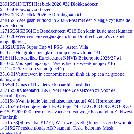
269
16:51
[NET5] Het blok 2026 #32 Blokkendozen
55
16:50
Eeuwig voortleven
6
16:49
EK Atletiek 2026 te Birmingham #1
248
16:45
Wie gaan er dood in 2026?Post met een vleugje cynisme de
overledenen.
127
16:35
[SBS6] De Bondgenoten #318 Een klein kusje moet kunnen
22
16:28
Weer een parkeergarage dicht in Dordrecht, auto's zo snel
mogelijk weg
1
16:21
UEFA Super Cup #1 PSG - Aston Villa
62
16:12
Het grote dagelijkse Trump nieuws topic #31
5
16:11
Het gezellige Eurojackpot KNVB Bekertopic 2026/27 #1
85
16:03
Voorspellingstopic: Wie is hier de weerkundige? #16
121
16:02
Saxofoon sound (deel 2)
35
16:01
Vertrouwen in economie neemt flink af, op een na grootse
daling ooit
1
15:54
LG nas n1t1 - niet zichtbaar bij aansluiten
257
15:50
[Videoland] B&B vol liefde 6de seizoen #1 voor de
vooruitkijkers
180
15:48
Wat is jullie binnenhuistemperatuur? #81 Horrorzomer
275
15:46
Het enige echte LEGO-topic #45 LEGOOOOOOOOOOO
60
15:37
200.000 mensen geëvacueerd vanwege bosbrand in Zuidwest-
Frankrijk
125
15:33
[ShowChat #1259] Waar we gezellig klagen over de warmte
149
15:27
Pensioenfonds ABP stapt uit Tesla, beloning Musk
struikelblok