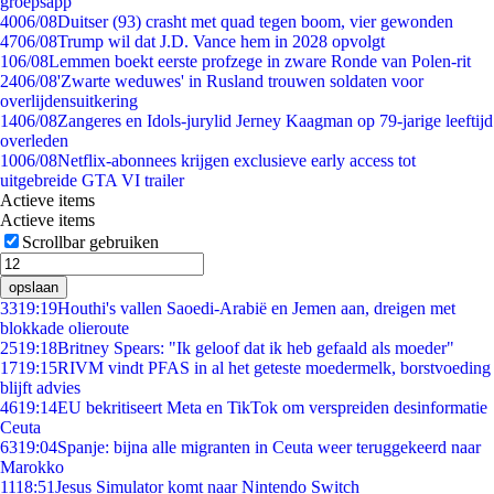
groepsapp
40
06/08
Duitser (93) crasht met quad tegen boom, vier gewonden
47
06/08
Trump wil dat J.D. Vance hem in 2028 opvolgt
1
06/08
Lemmen boekt eerste profzege in zware Ronde van Polen-rit
24
06/08
'Zwarte weduwes' in Rusland trouwen soldaten voor
overlijdensuitkering
14
06/08
Zangeres en Idols-jurylid Jerney Kaagman op 79-jarige leeftijd
overleden
10
06/08
Netflix-abonnees krijgen exclusieve early access tot
uitgebreide GTA VI trailer
Actieve items
Actieve items
Scrollbar gebruiken
opslaan
33
19:19
Houthi's vallen Saoedi-Arabië en Jemen aan, dreigen met
blokkade olieroute
25
19:18
Britney Spears: "Ik geloof dat ik heb gefaald als moeder"
17
19:15
RIVM vindt PFAS in al het geteste moedermelk, borstvoeding
blijft advies
46
19:14
EU bekritiseert Meta en TikTok om verspreiden desinformatie
Ceuta
63
19:04
Spanje: bijna alle migranten in Ceuta weer teruggekeerd naar
Marokko
11
18:51
Jesus Simulator komt naar Nintendo Switch