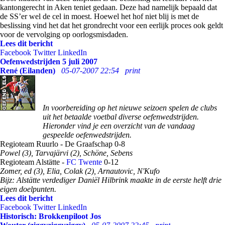
kantongerecht in Aken teniet gedaan. Deze had namelijk bepaald dat
de SS’er wel de cel in moest. Hoewel het hof niet blij is met de
beslissing vind het dat het grondrecht voor een eerlijk proces ook geldt
voor de vervolging op oorlogsmisdaden.
Lees dit bericht
Facebook
Twitter
LinkedIn
Oefenwedstrijden 5 juli 2007
René (Eilanden)
05-07-2007 22:54
print
In voorbereiding op het nieuwe seizoen spelen de clubs
uit het betaalde voetbal diverse oefenwedstrijden.
Hieronder vind je een overzicht van de vandaag
gespeelde oefenwedstrijden.
Regioteam Ruurlo - De Graafschap 0-8
Powel (3), Tarvajärvi (2), Schöne, Sebens
Regioteam Alstätte -
FC Twente
0-12
Zomer, ed (3), Elia, Colak (2), Arnautovic, N'Kufo
Bijz: Alstätte verdediger Daniël Hilbrink maakte in de eerste helft drie
eigen doelpunten.
Lees dit bericht
Facebook
Twitter
LinkedIn
Historisch: Brokkenpiloot Jos