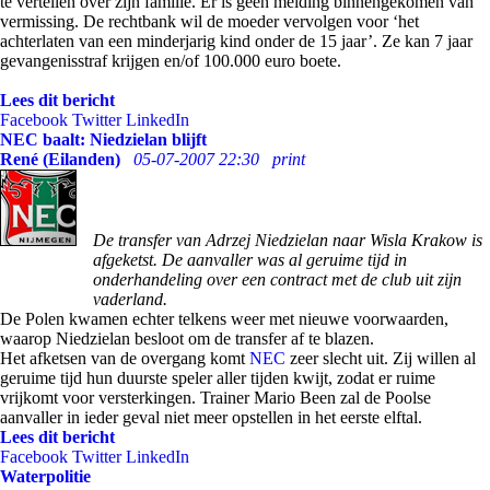
te vertellen over zijn familie. Er is geen melding binnengekomen van
vermissing. De rechtbank wil de moeder vervolgen voor ‘het
achterlaten van een minderjarig kind onder de 15 jaar’. Ze kan 7 jaar
gevangenisstraf krijgen en/of 100.000 euro boete.
Lees dit bericht
Facebook
Twitter
LinkedIn
NEC baalt: Niedzielan blijft
René (Eilanden)
05-07-2007 22:30
print
De transfer van Adrzej Niedzielan naar Wisla Krakow is
afgeketst. De aanvaller was al geruime tijd in
onderhandeling over een contract met de club uit zijn
vaderland.
De Polen kwamen echter telkens weer met nieuwe voorwaarden,
waarop Niedzielan besloot om de transfer af te blazen.
Het afketsen van de overgang komt
NEC
zeer slecht uit. Zij willen al
geruime tijd hun duurste speler aller tijden kwijt, zodat er ruime
vrijkomt voor versterkingen. Trainer Mario Been zal de Poolse
aanvaller in ieder geval niet meer opstellen in het eerste elftal.
Lees dit bericht
Facebook
Twitter
LinkedIn
Waterpolitie