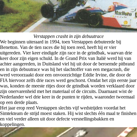
Verstappen crasht in zijn debuutrace
We beginnen uiteraard in 1994, toen Verstappen debuteerde bij
Benetton. Van de tien races die hij toen reed, heeft hij er vier
uitgereden. Vier keer eindigde zijn race in de grindbak, waarvan drie
keer door zijn eigen schuld. In de Grand Prix van Italië werd hij van
achter aangereden, in Duitsland viel hij uit door de beroemde pitbrand
en in zijn debuutrace was hij het slachtoffer van een megacrash, die
werd veroorzaakt door een onvoorzichtige Eddie Irvine, die door de
FIA hiervoor zelfs drie races werd geschorst. Omdat het zijn eerste jaar
was, konden de meeste ritjes door de grindbak worden verklaard door
zijn onervarenheid met het materiaal of de circuits. Daarnaast wist de
Nederlander wel drie keer in de punten te rijden, waaronder tweemaal
op een derde plaats.
Het jaar erop reed Verstappen slechts vijf wedstrijden voordat het
Simtekteam de strijd moest staken. Hij wist slechts één maal te finishen
en viel verder alleen uit door defecte versnellingsbakken en
koppelingen.