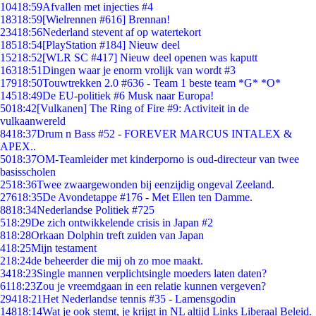
104
18:59
Afvallen met injecties #4
183
18:59
[Wielrennen #616] Brennan!
234
18:56
Nederland stevent af op watertekort
185
18:54
[PlayStation #184] Nieuw deel
152
18:52
[WLR SC #417] Nieuw deel openen was kaputt
163
18:51
Dingen waar je enorm vrolijk van wordt #3
179
18:50
Touwtrekken 2.0 #636 - Team 1 beste team *G* *O*
145
18:49
De EU-politiek #6 Musk naar Europa!
50
18:42
[Vulkanen] The Ring of Fire #9: Activiteit in de
vulkaanwereld
84
18:37
Drum n Bass #52 - FOREVER MARCUS INTALEX &
APEX..
50
18:37
OM-Teamleider met kinderporno is oud-directeur van twee
basisscholen
25
18:36
Twee zwaargewonden bij eenzijdig ongeval Zeeland.
276
18:35
De Avondetappe #176 - Met Ellen ten Damme.
88
18:34
Nederlandse Politiek #725
5
18:29
De zich ontwikkelende crisis in Japan #2
8
18:28
Orkaan Dolphin treft zuiden van Japan
4
18:25
Mijn testament
2
18:24
de beheerder die mij oh zo moe maakt.
34
18:23
Single mannen verplichtsingle moeders laten daten?
61
18:23
Zou je vreemdgaan in een relatie kunnen vergeven?
294
18:21
Het Nederlandse tennis #35 - Lamensgodin
148
18:14
Wat je ook stemt, je krijgt in NL altijd Links Liberaal Beleid.