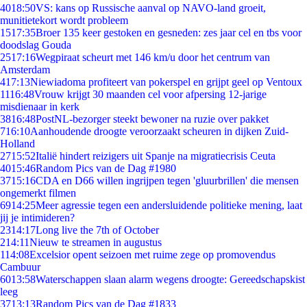
40
18:50
VS: kans op Russische aanval op NAVO-land groeit,
munitietekort wordt probleem
15
17:35
Broer 135 keer gestoken en gesneden: zes jaar cel en tbs voor
doodslag Gouda
25
17:16
Wegpiraat scheurt met 146 km/u door het centrum van
Amsterdam
4
17:13
Niewiadoma profiteert van pokerspel en grijpt geel op Ventoux
11
16:48
Vrouw krijgt 30 maanden cel voor afpersing 12-jarige
misdienaar in kerk
38
16:48
PostNL-bezorger steekt bewoner na ruzie over pakket
7
16:10
Aanhoudende droogte veroorzaakt scheuren in dijken Zuid-
Holland
27
15:52
Italië hindert reizigers uit Spanje na migratiecrisis Ceuta
40
15:46
Random Pics van de Dag #1980
37
15:16
CDA en D66 willen ingrijpen tegen 'gluurbrillen' die mensen
ongemerkt filmen
69
14:25
Meer agressie tegen een andersluidende politieke mening, laat
jij je intimideren?
23
14:17
Long live the 7th of October
2
14:11
Nieuw te streamen in augustus
1
14:08
Excelsior opent seizoen met ruime zege op promovendus
Cambuur
60
13:58
Waterschappen slaan alarm wegens droogte: Gereedschapskist
leeg
37
13:13
Random Pics van de Dag #1833