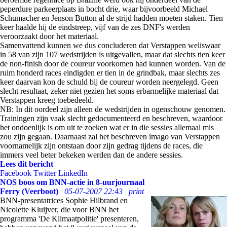
peperdure parkeerplaats in bocht drie, waar bijvoorbeeld Michael
Schumacher en Jenson Button al de strijd hadden moeten staken. Tien
keer haalde hij de eindstreep, vijf van de zes DNF's werden
veroorzaakt door het materiaal.
Samenvattend kunnen we dus concluderen dat Verstappen weliswaar
in 58 van zijn 107 wedstrijden is uitgevallen, maar dat slechts tien keer
de non-finish door de coureur voorkomen had kunnen worden. Van de
ruim honderd races eindigden er tien in de grindbak, maar slechts zes
keer daarvan kon de schuld bij de coureur worden neergelegd. Geen
slecht resultaat, zeker niet gezien het soms erbarmelijke materiaal dat
Verstappen kreeg toebedeeld.
NB: In dit oordeel zijn alleen de wedstrijden in ogenschouw genomen.
Trainingen zijn vaak slecht gedocumenteerd en beschreven, waardoor
het ondoenlijk is om uit te zoeken wat er in die sessies allemaal mis
zou zijn gegaan. Daarnaast zal het beschreven imago van Verstappen
voornamelijk zijn ontstaan door zijn gedrag tijdens de races, die
immers veel beter bekeken werden dan de andere sessies.
Lees dit bericht
Facebook
Twitter
LinkedIn
NOS boos om BNN-actie in 8-uurjournaal
Ferry (Veerboot)
05-07-2007 22:43
print
BNN-presentatrices Sophie Hilbrand en
Nicolette Kluijver, die voor BNN het
programma 'De Klimaatpolitie' presenteren,