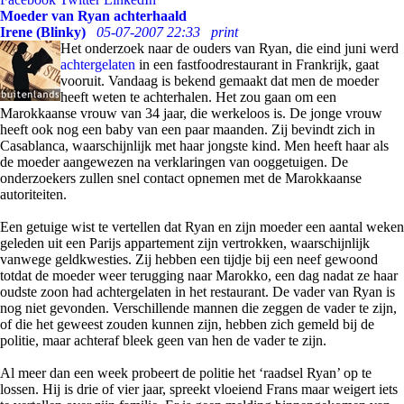
Moeder van Ryan achterhaald
Irene (Blinky)
05-07-2007 22:33
print
Het onderzoek naar de ouders van Ryan, die eind juni werd
achtergelaten
in een fastfoodrestaurant in Frankrijk, gaat
vooruit. Vandaag is bekend gemaakt dat men de moeder
heeft weten te achterhalen. Het zou gaan om een
Marokkaanse vrouw van 34 jaar, die werkeloos is. De jonge vrouw
heeft ook nog een baby van een paar maanden. Zij bevindt zich in
Casablanca, waarschijnlijk met haar jongste kind. Men heeft haar als
de moeder aangewezen na verklaringen van ooggetuigen. De
onderzoekers zullen snel contact opnemen met de Marokkaanse
autoriteiten.
Een getuige wist te vertellen dat Ryan en zijn moeder een aantal weken
geleden uit een Parijs appartement zijn vertrokken, waarschijnlijk
vanwege geldkwesties. Zij hebben een tijdje bij een neef gewoond
totdat de moeder weer terugging naar Marokko, een dag nadat ze haar
oudste zoon had achtergelaten in het restaurant. De vader van Ryan is
nog niet gevonden. Verschillende mannen die zeggen de vader te zijn,
of die het geweest zouden kunnen zijn, hebben zich gemeld bij de
politie, maar achteraf bleek geen van hen de vader te zijn.
Al meer dan een week probeert de politie het ‘raadsel Ryan’ op te
lossen. Hij is drie of vier jaar, spreekt vloeiend Frans maar weigert iets