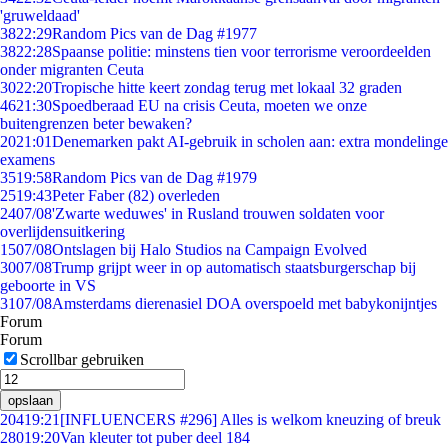
'gruweldaad'
38
22:29
Random Pics van de Dag #1977
38
22:28
Spaanse politie: minstens tien voor terrorisme veroordeelden
onder migranten Ceuta
30
22:20
Tropische hitte keert zondag terug met lokaal 32 graden
46
21:30
Spoedberaad EU na crisis Ceuta, moeten we onze
buitengrenzen beter bewaken?
20
21:01
Denemarken pakt AI-gebruik in scholen aan: extra mondelinge
examens
35
19:58
Random Pics van de Dag #1979
25
19:43
Peter Faber (82) overleden
24
07/08
'Zwarte weduwes' in Rusland trouwen soldaten voor
overlijdensuitkering
15
07/08
Ontslagen bij Halo Studios na Campaign Evolved
30
07/08
Trump grijpt weer in op automatisch staatsburgerschap bij
geboorte in VS
31
07/08
Amsterdams dierenasiel DOA overspoeld met babykonijntjes
Forum
Forum
Scrollbar gebruiken
opslaan
204
19:21
[INFLUENCERS #296] Alles is welkom kneuzing of breuk
280
19:20
Van kleuter tot puber deel 184