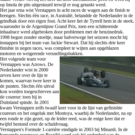
op Imola de pits uitgestuurd terwijl er nog getankt werd.
Het jaar erna wist Verstappen in acht races de wagen aan de finish te
brengen. Slechts één race, in Australië, belandde de Nederlander in de
grindbak door een eigen fout. Acht keer liet de Tyrrell hem in de steek,
waaronder in de Argentijnse Grand Prix, toen een schitterende
inhaalrace werd afgebroken door problemen met de benzinedruk.
1998 begon zonder stoeltje, maar halverwege het seizoen mocht hij
instappen bij het team van Jackie Stewart. Dat hij slechts drie keer
finishte in negen races, was compleet te wijten aan opgeblazen
motoren en weigerende versnellingsbakken.
Het volgende team voor
Verstappen was Arrows. De
Nederlander wist in 2000
zeven keer over de lijn te
komen, waarvan twee keer in
de punten. Slechts één uitval
kon worden toegeschreven aan
de coureur: toen hij in
Duitsland spinde. In 2001
kwam Verstappen zelfs twaalf keer voor in de lijst van gefinishte
coureurs en het ongeluk met Montoya, waarbij de Nederlander, na op
een ronde te zijn gezet, op de leider reed, was de enige keer dat er
twijfel bestond over de schuldvraag.
Verstappen's Formule 1-carrière eindigde in 2003 bij Minardi. In de
beroemde regenrace op Brazilië werd ook hij onderdeel van de