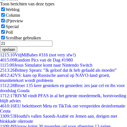
Toon berichten van deze types
Weblog
Column
(P)review
Special
Poll
Scrollbar gebruiken
opslaan
12
15:10
VrijMiBabes #316 (not very sfw!)
40
15:09
Random Pics van de Dag #1980
11
15:00
Jesus Simulator komt naar Nintendo Switch
25
13:26
Britney Spears: "Ik geloof dat ik heb gefaald als moeder"
40
12:42
VS: kans op Russische aanval op NAVO-land groeit,
munitietekort wordt probleem
15
12:28
Broer 135 keer gestoken en gesneden: zes jaar cel en tbs voor
doodslag Gouda
17
12:17
RIVM vindt PFAS in al het geteste moedermelk, borstvoeding
blijft advies
46
10:16
EU bekritiseert Meta en TikTok om verspreiden desinformatie
Ceuta
33
09:53
Houthi's vallen Saoedi-Arabië en Jemen aan, dreigen met
blokkade olieroute
11
09:49
Vrouw krijgt 30 maanden cel voor afpersing 12-jarige