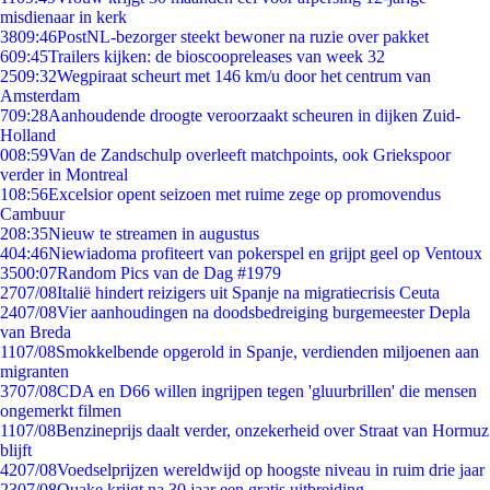
misdienaar in kerk
38
09:46
PostNL-bezorger steekt bewoner na ruzie over pakket
6
09:45
Trailers kijken: de bioscoopreleases van week 32
25
09:32
Wegpiraat scheurt met 146 km/u door het centrum van
Amsterdam
7
09:28
Aanhoudende droogte veroorzaakt scheuren in dijken Zuid-
Holland
0
08:59
Van de Zandschulp overleeft matchpoints, ook Griekspoor
verder in Montreal
1
08:56
Excelsior opent seizoen met ruime zege op promovendus
Cambuur
2
08:35
Nieuw te streamen in augustus
4
04:46
Niewiadoma profiteert van pokerspel en grijpt geel op Ventoux
35
00:07
Random Pics van de Dag #1979
27
07/08
Italië hindert reizigers uit Spanje na migratiecrisis Ceuta
24
07/08
Vier aanhoudingen na doodsbedreiging burgemeester Depla
van Breda
11
07/08
Smokkelbende opgerold in Spanje, verdienden miljoenen aan
migranten
37
07/08
CDA en D66 willen ingrijpen tegen 'gluurbrillen' die mensen
ongemerkt filmen
11
07/08
Benzineprijs daalt verder, onzekerheid over Straat van Hormuz
blijft
42
07/08
Voedselprijzen wereldwijd op hoogste niveau in ruim drie jaar
23
07/08
Quake krijgt na 30 jaar een gratis uitbreiding