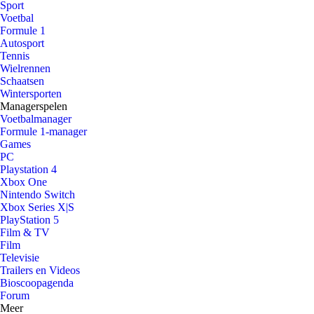
Sport
Voetbal
Formule 1
Autosport
Tennis
Wielrennen
Schaatsen
Wintersporten
Managerspelen
Voetbalmanager
Formule 1-manager
Games
PC
Playstation 4
Xbox One
Nintendo Switch
Xbox Series X|S
PlayStation 5
Film & TV
Film
Televisie
Trailers en Videos
Bioscoopagenda
Forum
Meer