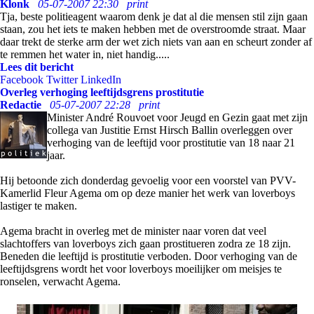
Klonk
05-07-2007 22:30
print
Tja, beste politieagent waarom denk je dat al die mensen stil zijn gaan
staan, zou het iets te maken hebben met de overstroomde straat. Maar
daar trekt de sterke arm der wet zich niets van aan en scheurt zonder af
te remmen het water in, niet handig.....
Lees dit bericht
Facebook
Twitter
LinkedIn
Overleg verhoging leeftijdsgrens prostitutie
Redactie
05-07-2007 22:28
print
Minister André Rouvoet voor Jeugd en Gezin gaat met zijn
collega van Justitie Ernst Hirsch Ballin overleggen over
verhoging van de leeftijd voor prostitutie van 18 naar 21
jaar.
Hij betoonde zich donderdag gevoelig voor een voorstel van PVV-
Kamerlid Fleur Agema om op deze manier het werk van loverboys
lastiger te maken.
Agema bracht in overleg met de minister naar voren dat veel
slachtoffers van loverboys zich gaan prostitueren zodra ze 18 zijn.
Beneden die leeftijd is prostitutie verboden. Door verhoging van de
leeftijdsgrens wordt het voor loverboys moeilijker om meisjes te
ronselen, verwacht Agema.