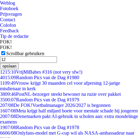
Weblog
Fotoboek
Prijsvragen
Contact
Colofon
Feedback
Tip de redactie
FOK!
FOK!
Scrollbar gebruiken
opslaan
12
15:10
VrijMiBabes #316 (not very sfw!)
40
15:09
Random Pics van de Dag #1980
11
09:49
Vrouw krijgt 30 maanden cel voor afpersing 12-jarige
misdienaar in kerk
38
09:46
PostNL-bezorger steekt bewoner na ruzie over pakket
35
00:07
Random Pics van de Dag #1979
2
07/08
De FOK!Voetbalmanager 2026/2027 is begonnen
16
07/08
Meta krijgt half miljard boete voor mentale schade bij jongeren
20
07/08
Denemarken pakt AI-gebruik in scholen aan: extra mondelinge
examens
19
07/08
Random Pics van de Dag #1978
66
06/08
Onlyfans-model met G-cup wil als NASA-ambassadeur naar