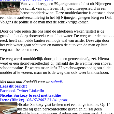
Vanavond kreeg een 59-jarige automobilist uit Nijmegen
de schrik van zijn leven. Hij werd meegesleurd in een
heuse modderlawine. Deze modderlawine is ontstaan door
een kleine aardverschuiving in het bij Nijmegen gelegen Berg en Dal.
Volgens de politie is de man met de schrik vrijgekomen.
Door de vele regen die ons land de afgelopen weken teistert is de
grond in het dorp doorweekt van al het water. De weg waar de man op
reed, heeft aan beide kanten een hoge wal van aarde. Deze zijn door
het vele water gaan schuiven en namen de auto van de man op hun
weg naar beneden mee.
De weg werd onmiddellijk door politie en gemeente afgezet. Hierna
werd er een grondverzetbedrijf bij gehaald die de weg met een shovel
schoonmaakte. Er waren maar liefst 22 vrachtwagens nodig om al de
modder af te voeren, maar nu is de weg dan ook weer brandschoon.
Met dank aan Fredo55 voor de
submit
.
Lees dit bericht
Facebook
Twitter
LinkedIn
Nicolas Sarkozy breekt met traditie
Irene (Blinky)
05-07-2007 23:04
print
Nicolas Sarkozy gaat breken met een lange traditie. Op 14
juli zal hij geen persconferentie geven en hij zal geen
televisie-interview geven. Andere presidenten zoals Jacques