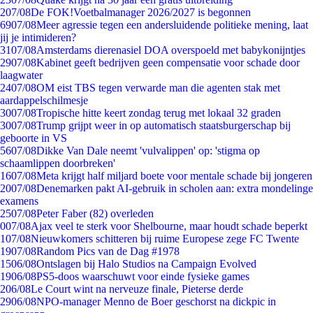
2
07/08
De FOK!Voetbalmanager 2026/2027 is begonnen
69
07/08
Meer agressie tegen een andersluidende politieke mening, laat
jij je intimideren?
31
07/08
Amsterdams dierenasiel DOA overspoeld met babykonijntjes
29
07/08
Kabinet geeft bedrijven geen compensatie voor schade door
laagwater
24
07/08
OM eist TBS tegen verwarde man die agenten stak met
aardappelschilmesje
30
07/08
Tropische hitte keert zondag terug met lokaal 32 graden
30
07/08
Trump grijpt weer in op automatisch staatsburgerschap bij
geboorte in VS
56
07/08
Dikke Van Dale neemt 'vulvalippen' op: 'stigma op
schaamlippen doorbreken'
16
07/08
Meta krijgt half miljard boete voor mentale schade bij jongeren
20
07/08
Denemarken pakt AI-gebruik in scholen aan: extra mondelinge
examens
25
07/08
Peter Faber (82) overleden
0
07/08
Ajax veel te sterk voor Shelbourne, maar houdt schade beperkt
1
07/08
Nieuwkomers schitteren bij ruime Europese zege FC Twente
19
07/08
Random Pics van de Dag #1978
15
06/08
Ontslagen bij Halo Studios na Campaign Evolved
19
06/08
PS5-doos waarschuwt voor einde fysieke games
2
06/08
Le Court wint na nerveuze finale, Pieterse derde
29
06/08
NPO-manager Menno de Boer geschorst na dickpic in