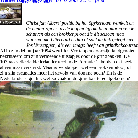
Wouter (ziggyziggyziggy)
05-07-2007 22:45
print
Christijan Albers' positie bij het Spykerteam wankelt en
de media zijn er als de kippen bij om hem naar voren te
schuiven als een brokkenpiloot die dit seizoen niets
waarmaakt. Uiteraard is dan al snel de link gelegd met
Jos Verstappen, die een imago heeft van grindbakcoureur
Al in zijn debuutjaar 1994 werd Jos Verstappen door zijn landgenoten
bekritiseerd om zijn vermeende uitstapjes door de grindbakken. De
107 races die de Nederlander reed in de Formule 1, hebben dat beeld
alleen maar versterkt. Maar is Verstappen wel een brokkenpiloot, of
zijn zijn escapades meer het gevolg van domme pech? En is de
Nederlander eigenlijk wel zo vaak in de grindbak terechtgekomen?