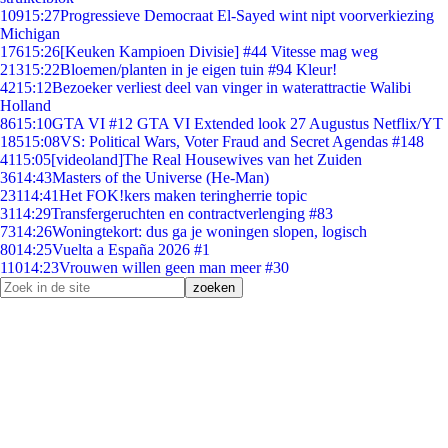
109
15:27
Progressieve Democraat El-Sayed wint nipt voorverkiezing
Michigan
176
15:26
[Keuken Kampioen Divisie] #44 Vitesse mag weg
213
15:22
Bloemen/planten in je eigen tuin #94 Kleur!
42
15:12
Bezoeker verliest deel van vinger in waterattractie Walibi
Holland
86
15:10
GTA VI #12 GTA VI Extended look 27 Augustus Netflix/YT
185
15:08
VS: Political Wars, Voter Fraud and Secret Agendas #148
41
15:05
[videoland]The Real Housewives van het Zuiden
36
14:43
Masters of the Universe (He-Man)
231
14:41
Het FOK!kers maken teringherrie topic
31
14:29
Transfergeruchten en contractverlenging #83
73
14:26
Woningtekort: dus ga je woningen slopen, logisch
80
14:25
Vuelta a España 2026 #1
110
14:23
Vrouwen willen geen man meer #30