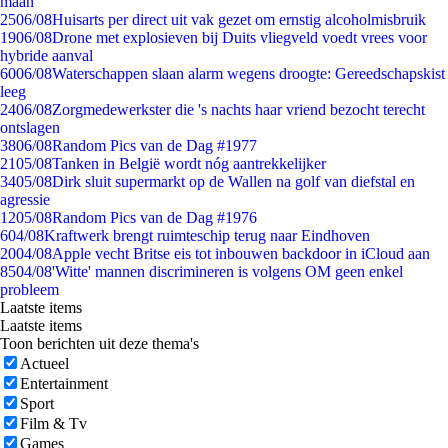
maan
25
06/08
Huisarts per direct uit vak gezet om ernstig alcoholmisbruik
19
06/08
Drone met explosieven bij Duits vliegveld voedt vrees voor
hybride aanval
60
06/08
Waterschappen slaan alarm wegens droogte: Gereedschapskist
leeg
24
06/08
Zorgmedewerkster die 's nachts haar vriend bezocht terecht
ontslagen
38
06/08
Random Pics van de Dag #1977
21
05/08
Tanken in België wordt nóg aantrekkelijker
34
05/08
Dirk sluit supermarkt op de Wallen na golf van diefstal en
agressie
12
05/08
Random Pics van de Dag #1976
6
04/08
Kraftwerk brengt ruimteschip terug naar Eindhoven
20
04/08
Apple vecht Britse eis tot inbouwen backdoor in iCloud aan
85
04/08
'Witte' mannen discrimineren is volgens OM geen enkel
probleem
Laatste items
Laatste items
Toon berichten uit deze thema's
Actueel
Entertainment
Sport
Film & Tv
Games