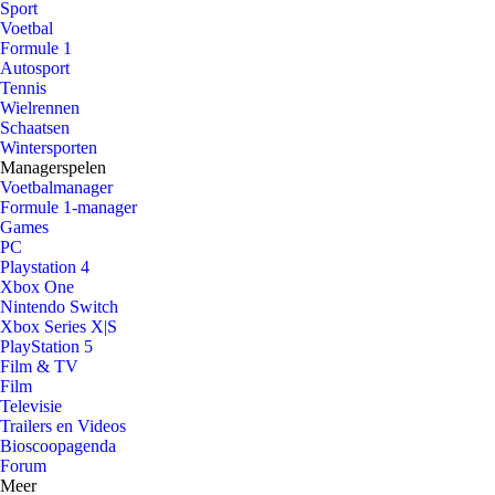
Sport
Voetbal
Formule 1
Autosport
Tennis
Wielrennen
Schaatsen
Wintersporten
Managerspelen
Voetbalmanager
Formule 1-manager
Games
PC
Playstation 4
Xbox One
Nintendo Switch
Xbox Series X|S
PlayStation 5
Film & TV
Film
Televisie
Trailers en Videos
Bioscoopagenda
Forum
Meer