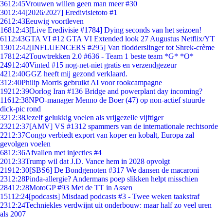
36
12:45
Vrouwen willen geen man meer #30
30
12:44
[2026/2027] Eredivisietoto #1
26
12:43
Eeuwig voortleven
168
12:43
[Live Eredivisie #1784] Dying seconds van het seizoen!
61
12:43
GTA VI #12 GTA VI Extended look 27 Augustus Netflix/YT
130
12:42
[INFLUENCERS #295] Van flodderslinger tot Shrek-crème
178
12:42
Touwtrekken 2.0 #636 - Team 1 beste team *G* *O*
249
12:40
Vinted #15 nog-net-niet gratis en verzendgezeur
42
12:40
GGZ heeft mij gezond verklaard.
3
12:40
Philip Morris gebruikt AI voor rookcampagne
192
12:39
Oorlog Iran #136 Bridge and powerplant day incoming?
116
12:38
NPO-manager Menno de Boer (47) op non-actief stuurde
dick-pic rond
32
12:38
Jezelf gelukkig voelen als vrijgezelle vijftiger
232
12:37
[AMV] VS #1312 spammers van de internationale rechtsorde
22
12:37
Congo verbiedt export van koper en kobalt, Europa zal
gevolgen voelen
68
12:36
Afvallen met injecties #4
20
12:33
Trump wil dat J.D. Vance hem in 2028 opvolgt
219
12:30
[SBS6] De Bondgenoten #317 We dansen de macaroni
23
12:28
Pinda-allergie? Andermans poep slikken helpt misschien
284
12:28
MotoGP #93 Met de TT in Assen
151
12:24
[podcasts] Misdaad podcasts #3 - Twee weken taakstraf
23
12:24
Techniekles verdwijnt uit onderbouw: maar half zo veel uren
als 2007