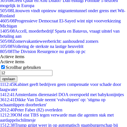
3
05/08
Geen Qatar en Abu Dhabi? Dan eindigt Formule 1-seizoen
mogelijk in Europa
5
05/08
Litouwen vindt opnieuw migrantentunnel onder grens met Wit-
Rusland
46
05/08
Progressieve Democraat El-Sayed wint nipt voorverkiezing
Michigan
14
05/08
Accell, moederbedrijf Sparta en Batavus, vraagt uitstel van
betaling aan
5
05/08
Zomervakantieweerbericht: aanhoudend zomers
1
05/08
Vollering de sterkste na lastige heuvelrit
8
05/08
The Division Resurgence nu gratis op pc
Actieve items
Actieve items
Scrollbar gebruiken
opslaan
11
12:45
Kabinet geeft bedrijven geen compensatie voor schade door
laagwater
14
12:41
Amsterdams dierenasiel DOA overspoeld met babykonijntjes
36
12:41
Dikke Van Dale neemt 'vulvalippen' op: 'stigma op
schaamlippen doorbreken'
20
12:40
Peter Faber (82) overleden
12
12:39
OM eist TBS tegen verwarde man die agenten stak met
aardappelschilmesje
15
12:38
Trump grijpt weer in op automatisch staatsburgerschap bij