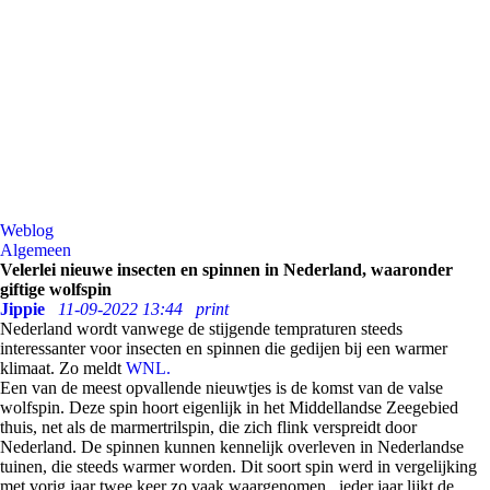
Weblog
Algemeen
Velerlei nieuwe insecten en spinnen in Nederland, waaronder
giftige wolfspin
Jippie
11-09-2022 13:44
print
Nederland wordt vanwege de stijgende tempraturen steeds
interessanter voor insecten en spinnen die gedijen bij een warmer
klimaat. Zo meldt
WNL.
Een van de meest opvallende nieuwtjes is de komst van de valse
wolfspin. Deze spin hoort eigenlijk in het Middellandse Zeegebied
thuis, net als de marmertrilspin, die zich flink verspreidt door
Nederland. De spinnen kunnen kennelijk overleven in Nederlandse
tuinen, die steeds warmer worden. Dit soort spin werd in vergelijking
met vorig jaar twee keer zo vaak waargenomen , ieder jaar lijkt de