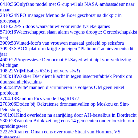
64
10:36
Onlyfans-model met G-cup wil als NASA-ambassadeur naar
maan
28
10:24
NPO-manager Menno de Boer geschorst na dickpic in
groepsapp
13
10:22
PS5-doos waarschuwt voor einde fysieke games
57
10:16
Waterschappen slaan alarm wegens droogte: Gereedschapskist
leeg
39
09:53
Vinted-foto's van vrouwen massaal gedeeld op seksfora
3
09:33
XBOX platform krijgt zijn eigen "Platinum" achievements dit
jaar
46
09:22
Progressieve Democraat El-Sayed wint nipt voorverkiezing
Michigan
1
08:22
VrijMiBabes #316 (not very sfw!)
34
08:18
Wakker Dier dient klacht in tegen insectenfabriek Protix om
duurzaamheidsclaims
85
04:44
'Witte' mannen discrimineren is volgens OM geen enkel
probleem
37
04:13
Random Pics van de Dag #1977
27
03:06
Doden bij Oekraïense droneaanvallen op Moskou en Sint-
Petersburg
34
01:01
Kind overleden na aanrijding door AH-bestelbus in Dordrecht
53
00:28
Van den Brink zet nog eens 14 gemeenten onder toezicht om
spreidingswet
22
22:50
Iran en Oman eens over route Straat van Hormuz, VS
buitenspel