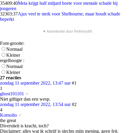
354
09:40
Meta krijgt half miljard boete voor mentale schade bij
jongeren
323
03:37
Ajax veel te sterk voor Shelbourne, maar houdt schade
beperkt
▼ Advertentie door Refinery89
Font-grootte:
Normaal
Kleiner
regelhoogte :
Normaal
Kleiner
27 reacties
zondag 11 september 2022, 13:47 uur
#1
1
ghost101101
Niet giftiger dan een wesp.
zondag 11 september 2022, 13:54 uur
#2
4
Kornolio
the great
Diversiteit is kracht, toch?
Disclaimer: alles wat ik schrijf is slechts mijn mening, geen feit.