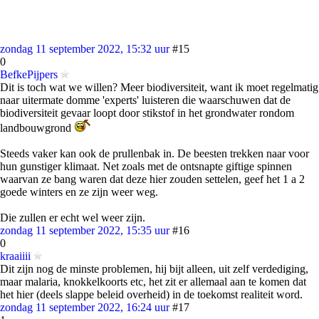
zondag 11 september 2022, 15:32 uur
#15
0
BefkePijpers
Dit is toch wat we willen? Meer biodiversiteit, want ik moet regelmatig
naar uitermate domme 'experts' luisteren die waarschuwen dat de
biodiversiteit gevaar loopt door stikstof in het grondwater rondom
landbouwgrond
Steeds vaker kan ook de prullenbak in. De beesten trekken naar voor
hun gunstiger klimaat. Net zoals met de ontsnapte giftige spinnen
waarvan ze bang waren dat deze hier zouden settelen, geef het 1 a 2
goede winters en ze zijn weer weg.
Die zullen er echt wel weer zijn.
zondag 11 september 2022, 15:35 uur
#16
0
kraaiiii
Dit zijn nog de minste problemen, hij bijt alleen, uit zelf verdediging,
maar malaria, knokkelkoorts etc, het zit er allemaal aan te komen dat
het hier (deels slappe beleid overheid) in de toekomst realiteit word.
zondag 11 september 2022, 16:24 uur
#17