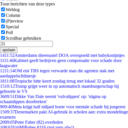
Toon berichten van deze types
Weblog
Column
(P)review
Special
Poll
Scrollbar gebruiken
opslaan
14
11:52
Amsterdams dierenasiel DOA overspoeld met babykonijntjes
11
11:46
Kabinet geeft bedrijven geen compensatie voor schade door
laagwater
12
11:14
OM eist TBS tegen verwarde man die agenten stak met
aardappelschilmesje
18
11:08
Tropische hitte keert zondag terug met lokaal 32 graden
15
10:12
Trump grijpt weer in op automatisch staatsburgerschap bij
geboorte in VS
36
09:51
Dikke Van Dale neemt 'vulvalippen' op: 'stigma op
schaamlippen doorbreken'
9
09:40
Meta krijgt half miljard boete voor mentale schade bij jongeren
15
09:37
Denemarken pakt AI-gebruik in scholen aan: extra mondelinge
examens
20
09:05
Peter Faber (82) overleden
1
08:03
VrijMiBabes #316 (not very sfw!)