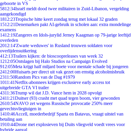
geboorte in VS
58
12:34
Israël meldt dood twee militairen in Zuid-Libanon, vergelding
aangekondigd
18
12:23
Tropische hitte keert zondag terug met lokaal 32 graden
15
12:21
Denemarken pakt AI-gebruik in scholen aan: extra mondelinge
examens
14
12:19
Zangeres en Idols-jurylid Jerney Kaagman op 79-jarige leeftijd
overleden
20
12:14
'Zwarte weduwes' in Rusland trouwen soldaten voor
overlijdensuitkering
4
12:13
Trailers kijken: de bioscoopreleases van week 32
12
12:05
Ontslagen bij Halo Studios na Campaign Evolved
9
12:05
Meta krijgt half miljard boete voor mentale schade bij jongeren
24
12:00
Huisarts per direct uit vak gezet om ernstig alcoholmisbruik
23
11:50
Random Pics van de Dag #1979
10
11:41
Netflix-abonnees krijgen exclusieve early access tot
uitgebreide GTA VI trailer
43
11:36
Trump wil dat J.D. Vance hem in 2028 opvolgt
24
11:21
Duitser (93) crasht met quad tegen boom, vier gewonden
26
10:54
NAVO zet wegens Russische provocatie 250% meer
gevechtsvliegtuigen in
14
10:46
Accell, moederbedrijf Sparta en Batavus, vraagt uitstel van
betaling aan
19
10:44
Drone met explosieven bij Duits vliegveld voedt vrees voor
hybride aanval