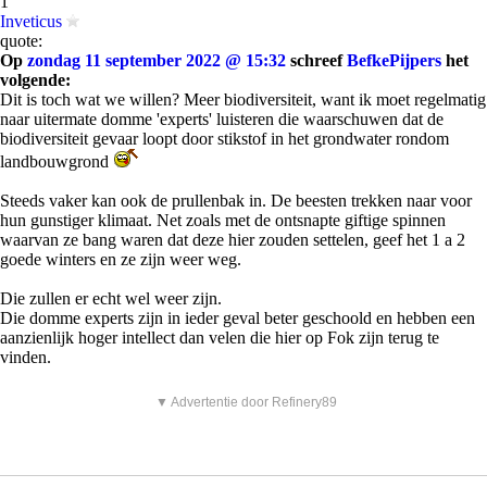
1
Inveticus
quote:
Op
zondag 11 september 2022 @ 15:32
schreef
BefkePijpers
het
volgende:
Dit is toch wat we willen? Meer biodiversiteit, want ik moet regelmatig
naar uitermate domme 'experts' luisteren die waarschuwen dat de
biodiversiteit gevaar loopt door stikstof in het grondwater rondom
landbouwgrond
Steeds vaker kan ook de prullenbak in. De beesten trekken naar voor
hun gunstiger klimaat. Net zoals met de ontsnapte giftige spinnen
waarvan ze bang waren dat deze hier zouden settelen, geef het 1 a 2
goede winters en ze zijn weer weg.
Die zullen er echt wel weer zijn.
Die domme experts zijn in ieder geval beter geschoold en hebben een
aanzienlijk hoger intellect dan velen die hier op Fok zijn terug te
vinden.
▼ Advertentie door Refinery89