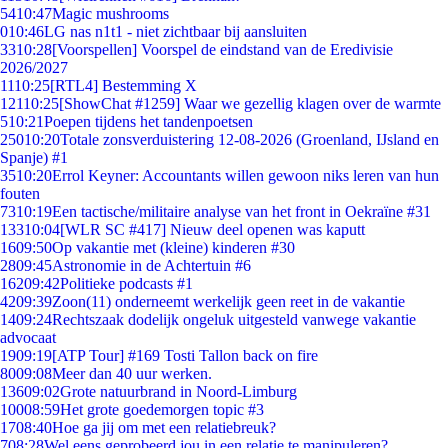
54
10:47
Magic mushrooms
0
10:46
LG nas n1t1 - niet zichtbaar bij aansluiten
33
10:28
[Voorspellen] Voorspel de eindstand van de Eredivisie
2026/2027
11
10:25
[RTL4] Bestemming X
121
10:25
[ShowChat #1259] Waar we gezellig klagen over de warmte
5
10:21
Poepen tijdens het tandenpoetsen
250
10:20
Totale zonsverduistering 12-08-2026 (Groenland, IJsland en
Spanje) #1
35
10:20
Errol Keyner: Accountants willen gewoon niks leren van hun
fouten
73
10:19
Een tactische/militaire analyse van het front in Oekraïne #31
133
10:04
[WLR SC #417] Nieuw deel openen was kaputt
16
09:50
Op vakantie met (kleine) kinderen #30
28
09:45
Astronomie in de Achtertuin #6
162
09:42
Politieke podcasts #1
42
09:39
Zoon(11) onderneemt werkelijk geen reet in de vakantie
14
09:24
Rechtszaak dodelijk ongeluk uitgesteld vanwege vakantie
advocaat
19
09:19
[ATP Tour] #169 Tosti Tallon back on fire
80
09:08
Meer dan 40 uur werken.
136
09:02
Grote natuurbrand in Noord-Limburg
100
08:59
Het grote goedemorgen topic #3
17
08:40
Hoe ga jij om met een relatiebreuk?
7
08:28
Wel eens geprobeerd jou in een relatie te manipuleren?