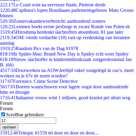
2
22:17
Le Court wint na nerveuze finale, Pieterse derde
12
20:48
Capibara's lopen Braziliaans parlementsgebouw Mato Grosso
binnen
5
20:30
Zomervakantieweerbericht: aanhoudend zomers
1
20:21
Lemmen boekt eerste profzege in zware Ronde van Polen-rit
15
19:45
Hiroshima herdenkt slachtoffers atoombom, 81 jaar later
21
19:34
OM: vierde verdachte (18) vast op verdenking van beramen
aanslag
19
19:25
Random Pics van de Dag #1978
8
18:19
In Spider-Man: Brand New Day is Spidey echt weer Spidey
6
18:18
Nieuw slachtoffer in kindermisbruikzaak zorgprofessional Jan
B. (66)
45
17:10
Doorwerken na AOW-leeftijd vaker vastgelegd in cao's, moet
werken na je 67e de norm worden?
1
17:07
Forensics: Crime Scene Detective
56
17:01
Boeren waarschuwen voor lagere oogst door aanhoudende
hitte en droogte
17
16:41
Italiaanse vrouw wint 1 miljoen, gooit kraslot per abuis weg
Forum
Forum
Scrollbar gebruiken
opslaan
159
12:46
Teltopic #1559 tel door en door en door....