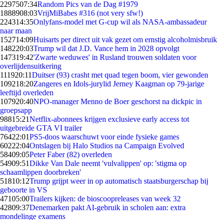
22975
07:34
Random Pics van de Dag #1979
18889
08:03
VrijMiBabes #316 (not very sfw!)
2243
14:35
Onlyfans-model met G-cup wil als NASA-ambassadeur
naar maan
1527
14:09
Huisarts per direct uit vak gezet om ernstig alcoholmisbruik
1482
20:03
Trump wil dat J.D. Vance hem in 2028 opvolgt
1473
19:42
'Zwarte weduwes' in Rusland trouwen soldaten voor
overlijdensuitkering
1119
20:11
Duitser (93) crasht met quad tegen boom, vier gewonden
1092
18:20
Zangeres en Idols-jurylid Jerney Kaagman op 79-jarige
leeftijd overleden
1079
20:40
NPO-manager Menno de Boer geschorst na dickpic in
groepsapp
988
15:21
Netflix-abonnees krijgen exclusieve early access tot
uitgebreide GTA VI trailer
764
22:01
PS5-doos waarschuwt voor einde fysieke games
602
22:04
Ontslagen bij Halo Studios na Campaign Evolved
584
09:05
Peter Faber (82) overleden
549
09:51
Dikke Van Dale neemt 'vulvalippen' op: 'stigma op
schaamlippen doorbreken'
518
10:12
Trump grijpt weer in op automatisch staatsburgerschap bij
geboorte in VS
471
05:00
Trailers kijken: de bioscoopreleases van week 32
428
09:37
Denemarken pakt AI-gebruik in scholen aan: extra
mondelinge examens