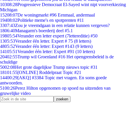
103
08:28
Progressieve Democraat El-Sayed wint nipt voorverkiezing
Michigan
152
08:07
De woningmarkt #96 Eenmaal, andermaal
194
08:02
Politieke meme's en spotprenten #11
33
07:43
Zou je vreemdgaan in een relatie kunnen vergeven?
18
06:40
Managarm's boerderij deel #5.1
198
05:54
Verander een letter expert (7lettereditie) #50
13
05:53
Verander één letter. Expert # 75 (8 letters)
48
05:52
Verander één letter: Expert #143 (9 letters)
141
05:51
Verander één letter: Expert #91 (10 letters)
204
02:55
Trump wil Groenland #16 Het opengrensbeleid is de
schuldige
50
02:08
Het grote dagelijkse Trump nieuws topic #31
181
01:55
[ONLINE] Roddelpraat Topic #21
144
00:29
[AKQ] #3384 Topic met vragen. En soms goede
antwoorden.
51
00:26
Perez Hilton opgenomen op spoed na uitzenden van
gruwelijke video