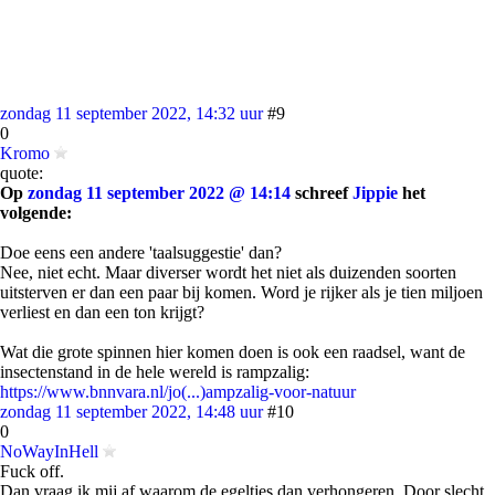
zondag 11 september 2022, 14:32 uur
#9
0
Kromo
quote:
Op
zondag 11 september 2022 @ 14:14
schreef
Jippie
het
volgende:
Doe eens een andere 'taalsuggestie' dan?
Nee, niet echt. Maar diverser wordt het niet als duizenden soorten
uitsterven er dan een paar bij komen. Word je rijker als je tien miljoen
verliest en dan een ton krijgt?
Wat die grote spinnen hier komen doen is ook een raadsel, want de
insectenstand in de hele wereld is rampzalig:
https://www.bnnvara.nl/jo(...)ampzalig-voor-natuur
zondag 11 september 2022, 14:48 uur
#10
0
NoWayInHell
Fuck off.
Dan vraag ik mij af waarom de egeltjes dan verhongeren. Door slecht