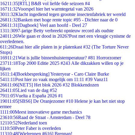
162
11:35
[RTL] B&B vol liefde 6de seizoen #4
167
11:32
Voorspel hier het warmtegetal van 2026
30
11:32
Klacht ingediend tegen grootste insectenfabriek ter wereld
268
11:32
Banken met hoge rente topic #95 - Dichter naar de 0
266
11:31
[Dagboek] Veel aan hoofd - Deel 27
13
11:30
97-jarige Betty verbreekt opnieuw record als oudste
240
11:26
Wie gaan er dood in 2026?Post met een vleugje cynisme de
overledenen.
6
11:26
Draai hier alle platen in je platenkast #32 (The Torture Never
Stops)
169
11:21
Wat is jullie binnenhuistemperatuur? #81 Horrorzomer
237
11:18
Top 2000 Editie 2025 #243 Alle dikzakken willen op je
lijken
16
11:14
[Boekbespreking] Yesteryear - Caro Claire Burke
54
11:11
Post hier zo vaak mogelijk om 11:11 #39 Vanz11
266
11:06
[NET5] Het blok 2026 #32 Blokkendozen
264
11:05
Lied van de dag #52
79
11:05
Vuelta a España 2026 #1
190
11:05
[SBS6] De Oranjezomer #10 Helene je kan het niet stop
ermee
11
11:00
Meest innovatieve game mechanics
236
10:56
Raad de Straat - Amsterdam - Deel 78
121
10:52
Nederland toen
11
10:50
Peter Faber is overleden
113
10:48
[Wielrennen #616] Brennan!