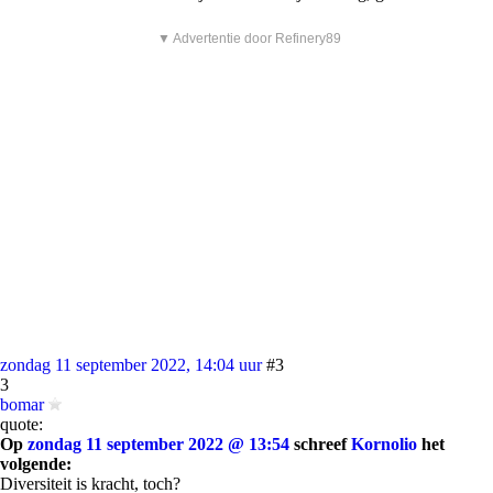
▼ Advertentie door Refinery89
zondag 11 september 2022, 14:04 uur
#3
3
bomar
quote:
Op
zondag 11 september 2022 @ 13:54
schreef
Kornolio
het
volgende:
Diversiteit is kracht, toch?