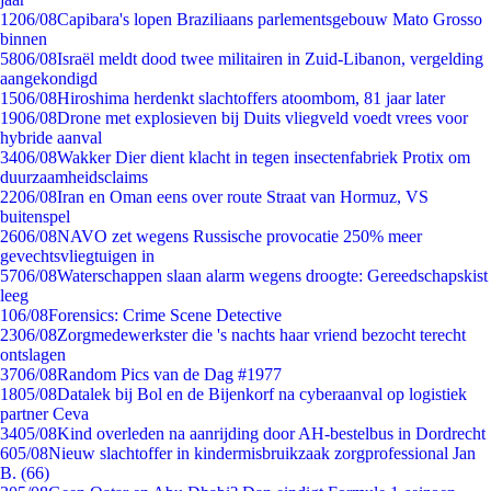
12
06/08
Capibara's lopen Braziliaans parlementsgebouw Mato Grosso
binnen
58
06/08
Israël meldt dood twee militairen in Zuid-Libanon, vergelding
aangekondigd
15
06/08
Hiroshima herdenkt slachtoffers atoombom, 81 jaar later
19
06/08
Drone met explosieven bij Duits vliegveld voedt vrees voor
hybride aanval
34
06/08
Wakker Dier dient klacht in tegen insectenfabriek Protix om
duurzaamheidsclaims
22
06/08
Iran en Oman eens over route Straat van Hormuz, VS
buitenspel
26
06/08
NAVO zet wegens Russische provocatie 250% meer
gevechtsvliegtuigen in
57
06/08
Waterschappen slaan alarm wegens droogte: Gereedschapskist
leeg
1
06/08
Forensics: Crime Scene Detective
23
06/08
Zorgmedewerkster die 's nachts haar vriend bezocht terecht
ontslagen
37
06/08
Random Pics van de Dag #1977
18
05/08
Datalek bij Bol en de Bijenkorf na cyberaanval op logistiek
partner Ceva
34
05/08
Kind overleden na aanrijding door AH-bestelbus in Dordrecht
6
05/08
Nieuw slachtoffer in kindermisbruikzaak zorgprofessional Jan
B. (66)