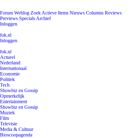
Forum
Weblog
Zoek
Actieve Items
Nieuws
Columns
Reviews
Previews
Specials
Archief
Inloggen
fok.nl
Inloggen
fok.nl
Actueel
Nederland
Internationaal
Economie
Politiek
Tech
Showbiz en Gossip
Opmerkelijk
Entertainment
Showbiz en Gossip
Muziek
Film
Televisie
Media & Cultuur
Bioscoopagenda