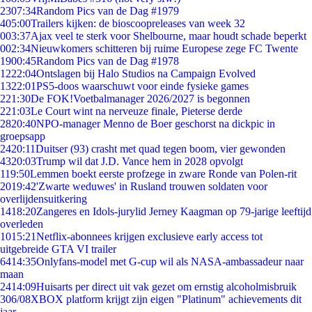
23
07:34
Random Pics van de Dag #1979
4
05:00
Trailers kijken: de bioscoopreleases van week 32
0
03:37
Ajax veel te sterk voor Shelbourne, maar houdt schade beperkt
0
02:34
Nieuwkomers schitteren bij ruime Europese zege FC Twente
19
00:45
Random Pics van de Dag #1978
12
22:04
Ontslagen bij Halo Studios na Campaign Evolved
13
22:01
PS5-doos waarschuwt voor einde fysieke games
2
21:30
De FOK!Voetbalmanager 2026/2027 is begonnen
2
21:03
Le Court wint na nerveuze finale, Pieterse derde
28
20:40
NPO-manager Menno de Boer geschorst na dickpic in
groepsapp
24
20:11
Duitser (93) crasht met quad tegen boom, vier gewonden
43
20:03
Trump wil dat J.D. Vance hem in 2028 opvolgt
1
19:50
Lemmen boekt eerste profzege in zware Ronde van Polen-rit
20
19:42
'Zwarte weduwes' in Rusland trouwen soldaten voor
overlijdensuitkering
14
18:20
Zangeres en Idols-jurylid Jerney Kaagman op 79-jarige leeftijd
overleden
10
15:21
Netflix-abonnees krijgen exclusieve early access tot
uitgebreide GTA VI trailer
64
14:35
Onlyfans-model met G-cup wil als NASA-ambassadeur naar
maan
24
14:09
Huisarts per direct uit vak gezet om ernstig alcoholmisbruik
3
06/08
XBOX platform krijgt zijn eigen "Platinum" achievements dit
jaar