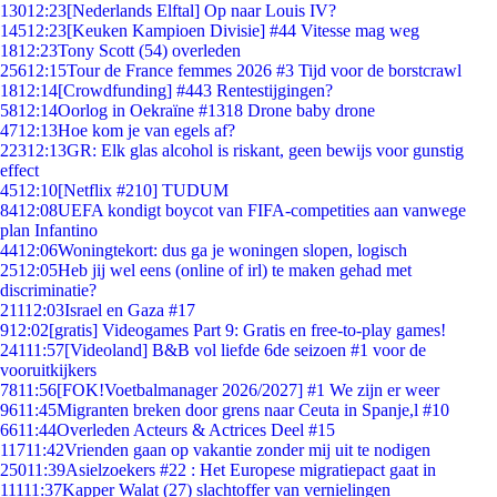
130
12:23
[Nederlands Elftal] Op naar Louis IV?
145
12:23
[Keuken Kampioen Divisie] #44 Vitesse mag weg
18
12:23
Tony Scott (54) overleden
256
12:15
Tour de France femmes 2026 #3 Tijd voor de borstcrawl
18
12:14
[Crowdfunding] #443 Rentestijgingen?
58
12:14
Oorlog in Oekraïne #1318 Drone baby drone
47
12:13
Hoe kom je van egels af?
223
12:13
GR: Elk glas alcohol is riskant, geen bewijs voor gunstig
effect
45
12:10
[Netflix #210] TUDUM
84
12:08
UEFA kondigt boycot van FIFA-competities aan vanwege
plan Infantino
44
12:06
Woningtekort: dus ga je woningen slopen, logisch
25
12:05
Heb jij wel eens (online of irl) te maken gehad met
discriminatie?
211
12:03
Israel en Gaza #17
9
12:02
[gratis] Videogames Part 9: Gratis en free-to-play games!
241
11:57
[Videoland] B&B vol liefde 6de seizoen #1 voor de
vooruitkijkers
78
11:56
[FOK!Voetbalmanager 2026/2027] #1 We zijn er weer
96
11:45
Migranten breken door grens naar Ceuta in Spanje,l #10
66
11:44
Overleden Acteurs & Actrices Deel #15
117
11:42
Vrienden gaan op vakantie zonder mij uit te nodigen
250
11:39
Asielzoekers #22 : Het Europese migratiepact gaat in
111
11:37
Kapper Walat (27) slachtoffer van vernielingen