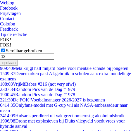
Weblog
Fotoboek
Prijsvragen
Contact
Colofon
Feedback
Tip de redactie
FOK!
FOK!
Scrollbar gebruiken
opslaan
9
09:40
Meta krijgt half miljard boete voor mentale schade bij jongeren
15
09:37
Denemarken pakt AI-gebruik in scholen aan: extra mondelinge
examens
1
08:03
VrijMiBabes #316 (not very sfw!)
23
07:34
Random Pics van de Dag #1979
19
00:45
Random Pics van de Dag #1978
2
21:30
De FOK!Voetbalmanager 2026/2027 is begonnen
64
14:35
Onlyfans-model met G-cup wil als NASA-ambassadeur naar
maan
24
14:09
Huisarts per direct uit vak gezet om ernstig alcoholmisbruik
19
06/08
Drone met explosieven bij Duits vliegveld voedt vrees voor
hybride aanval