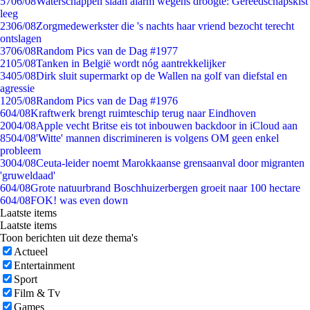
57
06/08
Waterschappen slaan alarm wegens droogte: Gereedschapskist
leeg
23
06/08
Zorgmedewerkster die 's nachts haar vriend bezocht terecht
ontslagen
37
06/08
Random Pics van de Dag #1977
21
05/08
Tanken in België wordt nóg aantrekkelijker
34
05/08
Dirk sluit supermarkt op de Wallen na golf van diefstal en
agressie
12
05/08
Random Pics van de Dag #1976
6
04/08
Kraftwerk brengt ruimteschip terug naar Eindhoven
20
04/08
Apple vecht Britse eis tot inbouwen backdoor in iCloud aan
85
04/08
'Witte' mannen discrimineren is volgens OM geen enkel
probleem
30
04/08
Ceuta-leider noemt Marokkaanse grensaanval door migranten
'gruweldaad'
6
04/08
Grote natuurbrand Boschhuizerbergen groeit naar 100 hectare
6
04/08
FOK! was even down
Laatste items
Laatste items
Toon berichten uit deze thema's
Actueel
Entertainment
Sport
Film & Tv
Games