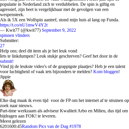
populatie in Nederland zich te verdubbelen. De spin is giftig en
agressief, zijn beet is vergelijkbaar met de gevolgen van een
wespensteek.
Als ik 5X een Wolfspin aantref, stond mijn huis al lang op Funda.
https://t.co/nU1mwV4Y2t
— Kwit77 (@kwit77)
September 9, 2022
spinnen
vlinders
Submitter:
27
Help ons; deel dit item als je het leuk vond
Iets te linkdumpen? Leuk stukje geschreven? Geef het door in de
submit!
Vind jij de leukste video's of de grappigste plaatjes? Heb je een talent
voor luchtigheid of vaak iets bijzonders te melden?
Kom bloggen
!
Jippie
Elke dag maak ik even tijd voor de FP om het internet af te struinen op
zoek naar nieuws.
Part-time werkzaam als adviseur Kwaliteit Arbo en Milieu, dus tijd om
bijdragen aan FOK! te leveren.
Meest gelezen
62016
00:45
Random Pics van de Dag #1978