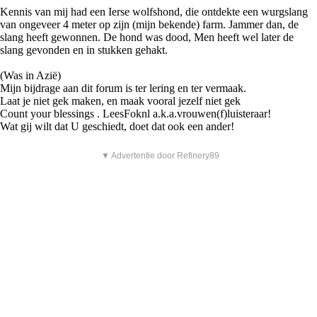
Kennis van mij had een Ierse wolfshond, die ontdekte een wurgslang
van ongeveer 4 meter op zijn (mijn bekende) farm. Jammer dan, de
slang heeft gewonnen. De hond was dood, Men heeft wel later de
slang gevonden en in stukken gehakt.
(Was in Azië)
Mijn bijdrage aan dit forum is ter lering en ter vermaak.
Laat je niet gek maken, en maak vooral jezelf niet gek
Count your blessings . LeesFoknl a.k.a.vrouwen(f)luisteraar!
Wat gij wilt dat U geschiedt, doet dat ook een ander!
▼ Advertentie door Refinery89