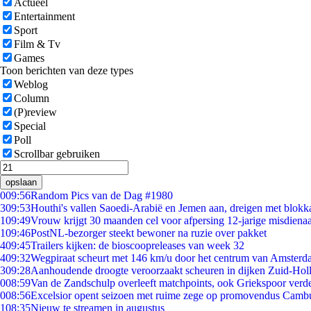
Actueel
Entertainment
Sport
Film & Tv
Games
Toon berichten van deze types
Weblog
Column
(P)review
Special
Poll
Scrollbar gebruiken
opslaan
0
09:56
Random Pics van de Dag #1980
3
09:53
Houthi's vallen Saoedi-Arabië en Jemen aan, dreigen met blokka
1
09:49
Vrouw krijgt 30 maanden cel voor afpersing 12-jarige misdienaa
1
09:46
PostNL-bezorger steekt bewoner na ruzie over pakket
4
09:45
Trailers kijken: de bioscoopreleases van week 32
4
09:32
Wegpiraat scheurt met 146 km/u door het centrum van Amster
3
09:28
Aanhoudende droogte veroorzaakt scheuren in dijken Zuid-Hol
0
08:59
Van de Zandschulp overleeft matchpoints, ook Griekspoor verde
0
08:56
Excelsior opent seizoen met ruime zege op promovendus Camb
1
08:35
Nieuw te streamen in augustus