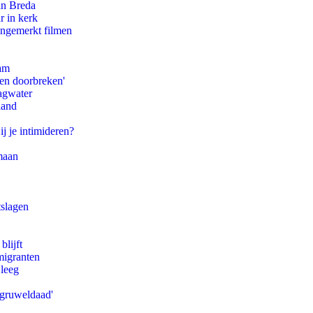
an Breda
r in kerk
ongemerkt filmen
dam
pen doorbreken'
agwater
land
ij je intimideren?
maan
tslagen
blijft
migranten
 leeg
'gruweldaad'