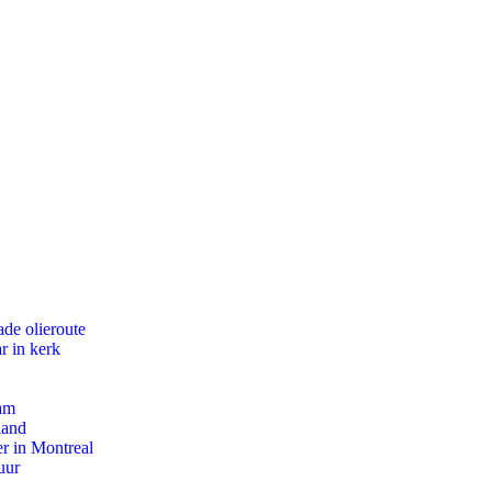
de olieroute
r in kerk
dam
land
r in Montreal
uur