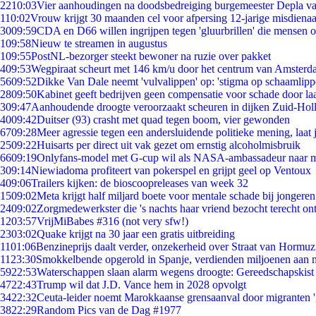
22
10:03
Vier aanhoudingen na doodsbedreiging burgemeester Depla v
1
10:02
Vrouw krijgt 30 maanden cel voor afpersing 12-jarige misdienaa
30
09:59
CDA en D66 willen ingrijpen tegen 'gluurbrillen' die mensen 
1
09:58
Nieuw te streamen in augustus
1
09:55
PostNL-bezorger steekt bewoner na ruzie over pakket
4
09:53
Wegpiraat scheurt met 146 km/u door het centrum van Amster
56
09:52
Dikke Van Dale neemt 'vulvalippen' op: 'stigma op schaamlip
28
09:50
Kabinet geeft bedrijven geen compensatie voor schade door la
3
09:47
Aanhoudende droogte veroorzaakt scheuren in dijken Zuid-Hol
40
09:42
Duitser (93) crasht met quad tegen boom, vier gewonden
67
09:28
Meer agressie tegen een andersluidende politieke mening, laat j
25
09:22
Huisarts per direct uit vak gezet om ernstig alcoholmisbruik
66
09:19
Onlyfans-model met G-cup wil als NASA-ambassadeur naar 
3
09:14
Niewiadoma profiteert van pokerspel en grijpt geel op Ventoux
4
09:06
Trailers kijken: de bioscoopreleases van week 32
15
09:02
Meta krijgt half miljard boete voor mentale schade bij jongeren
24
09:02
Zorgmedewerkster die 's nachts haar vriend bezocht terecht on
12
03:57
VrijMiBabes #316 (not very sfw!)
23
03:02
Quake krijgt na 30 jaar een gratis uitbreiding
11
01:06
Benzineprijs daalt verder, onzekerheid over Straat van Hormuz 
11
23:30
Smokkelbende opgerold in Spanje, verdienden miljoenen aan 
59
22:53
Waterschappen slaan alarm wegens droogte: Gereedschapskist
47
22:43
Trump wil dat J.D. Vance hem in 2028 opvolgt
34
22:32
Ceuta-leider noemt Marokkaanse grensaanval door migranten 
38
22:29
Random Pics van de Dag #1977