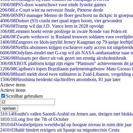
19
06/08
PS5-doos waarschuwt voor einde fysieke games
2
06/08
Le Court wint na nerveuze finale, Pieterse derde
29
06/08
NPO-manager Menno de Boer geschorst na dickpic in groeps
40
06/08
Duitser (93) crasht met quad tegen boom, vier gewonden
47
06/08
Trump wil dat J.D. Vance hem in 2028 opvolgt
1
06/08
Lemmen boekt eerste profzege in zware Ronde van Polen-rit
24
06/08
'Zwarte weduwes' in Rusland trouwen soldaten voor overlijden
14
06/08
Zangeres en Idols-jurylid Jerney Kaagman op 79-jarige leeftij
10
06/08
Netflix-abonnees krijgen exclusieve early access tot uitgebreid
66
06/08
Onlyfans-model met G-cup wil als NASA-ambassadeur naar 
25
06/08
Huisarts per direct uit vak gezet om ernstig alcoholmisbruik
3
06/08
XBOX platform krijgt zijn eigen "Platinum" achievements dit ja
12
06/08
Capibara's lopen Braziliaans parlementsgebouw Mato Grosso 
69
06/08
Israël meldt dood twee militairen in Zuid-Libanon, vergeldin
15
06/08
Hiroshima herdenkt slachtoffers atoombom, 81 jaar later
Actieve items
Actieve items
Scrollbar gebruiken
opslaan
3
10:14
Houthi's vallen Saoedi-Arabië en Jemen aan, dreigen met blokka
18
10:11
Long live the 7th of October
39
10:04
Voedselprijzen wereldwijd op hoogste niveau in ruim drie jaar
24
10:03
Italië hindert reizigers uit Spanje na migratiecrisis Ceuta