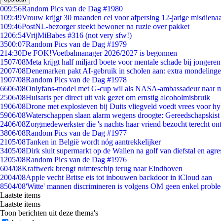
0
09:56
Random Pics van de Dag #1980
1
09:49
Vrouw krijgt 30 maanden cel voor afpersing 12-jarige misdienaa
1
09:46
PostNL-bezorger steekt bewoner na ruzie over pakket
12
06:54
VrijMiBabes #316 (not very sfw!)
35
00:07
Random Pics van de Dag #1979
2
14:30
De FOK!Voetbalmanager 2026/2027 is begonnen
15
07/08
Meta krijgt half miljard boete voor mentale schade bij jongeren
20
07/08
Denemarken pakt AI-gebruik in scholen aan: extra mondeling
19
07/08
Random Pics van de Dag #1978
66
06/08
Onlyfans-model met G-cup wil als NASA-ambassadeur naar 
25
06/08
Huisarts per direct uit vak gezet om ernstig alcoholmisbruik
19
06/08
Drone met explosieven bij Duits vliegveld voedt vrees voor hy
59
06/08
Waterschappen slaan alarm wegens droogte: Gereedschapskist
24
06/08
Zorgmedewerkster die 's nachts haar vriend bezocht terecht on
38
06/08
Random Pics van de Dag #1977
21
05/08
Tanken in België wordt nóg aantrekkelijker
34
05/08
Dirk sluit supermarkt op de Wallen na golf van diefstal en agre
12
05/08
Random Pics van de Dag #1976
6
04/08
Kraftwerk brengt ruimteschip terug naar Eindhoven
20
04/08
Apple vecht Britse eis tot inbouwen backdoor in iCloud aan
85
04/08
'Witte' mannen discrimineren is volgens OM geen enkel probl
Laatste items
Laatste items
Toon berichten uit deze thema's