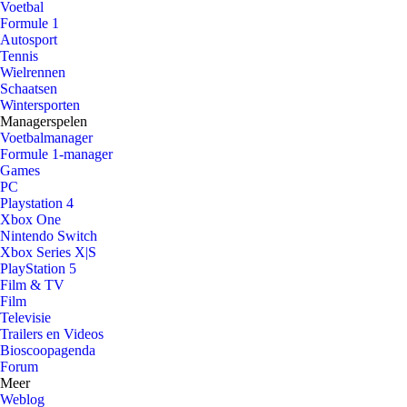
Voetbal
Formule 1
Autosport
Tennis
Wielrennen
Schaatsen
Wintersporten
Managerspelen
Voetbalmanager
Formule 1-manager
Games
PC
Playstation 4
Xbox One
Nintendo Switch
Xbox Series X|S
PlayStation 5
Film & TV
Film
Televisie
Trailers en Videos
Bioscoopagenda
Forum
Meer
Weblog