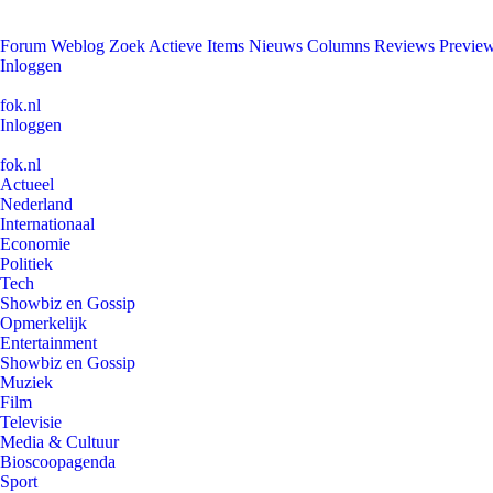
Forum
Weblog
Zoek
Actieve Items
Nieuws
Columns
Reviews
Previe
Inloggen
fok.nl
Inloggen
fok.nl
Actueel
Nederland
Internationaal
Economie
Politiek
Tech
Showbiz en Gossip
Opmerkelijk
Entertainment
Showbiz en Gossip
Muziek
Film
Televisie
Media & Cultuur
Bioscoopagenda
Sport