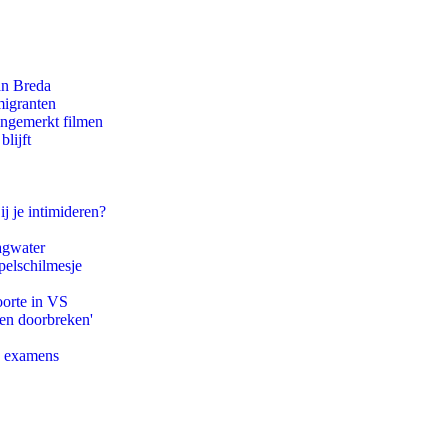
an Breda
migranten
ongemerkt filmen
lijft
ij je intimideren?
agwater
pelschilmesje
oorte in VS
pen doorbreken'
e examens