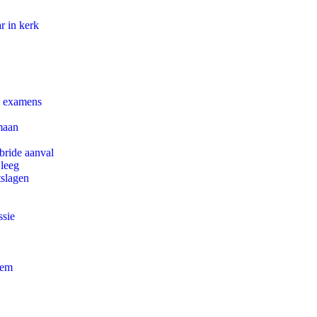
r in kerk
e examens
maan
bride aanval
 leeg
tslagen
ssie
eem