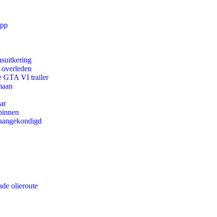
app
suitkering
d overleden
e GTA VI trailer
maan
ar
binnen
g aangekondigd
de olieroute