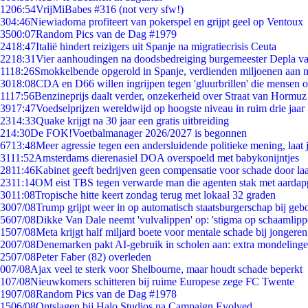
12
06:54
VrijMiBabes #316 (not very sfw!)
3
04:46
Niewiadoma profiteert van pokerspel en grijpt geel op Ventoux
35
00:07
Random Pics van de Dag #1979
24
18:47
Italië hindert reizigers uit Spanje na migratiecrisis Ceuta
22
18:31
Vier aanhoudingen na doodsbedreiging burgemeester Depla v
11
18:26
Smokkelbende opgerold in Spanje, verdienden miljoenen aan 
30
18:08
CDA en D66 willen ingrijpen tegen 'gluurbrillen' die mensen 
11
17:56
Benzineprijs daalt verder, onzekerheid over Straat van Hormuz b
39
17:47
Voedselprijzen wereldwijd op hoogste niveau in ruim drie jaar
23
14:33
Quake krijgt na 30 jaar een gratis uitbreiding
2
14:30
De FOK!Voetbalmanager 2026/2027 is begonnen
67
13:48
Meer agressie tegen een andersluidende politieke mening, laat j
31
11:52
Amsterdams dierenasiel DOA overspoeld met babykonijntjes
28
11:46
Kabinet geeft bedrijven geen compensatie voor schade door la
23
11:14
OM eist TBS tegen verwarde man die agenten stak met aardap
30
11:08
Tropische hitte keert zondag terug met lokaal 32 graden
30
07/08
Trump grijpt weer in op automatisch staatsburgerschap bij geb
56
07/08
Dikke Van Dale neemt 'vulvalippen' op: 'stigma op schaamlip
15
07/08
Meta krijgt half miljard boete voor mentale schade bij jongeren
20
07/08
Denemarken pakt AI-gebruik in scholen aan: extra mondeling
25
07/08
Peter Faber (82) overleden
0
07/08
Ajax veel te sterk voor Shelbourne, maar houdt schade beperkt
1
07/08
Nieuwkomers schitteren bij ruime Europese zege FC Twente
19
07/08
Random Pics van de Dag #1978
15
06/08
Ontslagen bij Halo Studios na Campaign Evolved