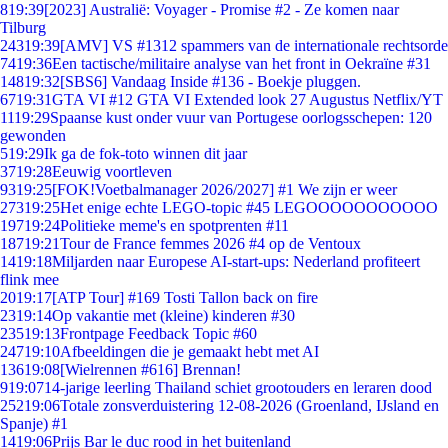
8
19:39
[2023] Australië: Voyager - Promise #2 - Ze komen naar
Tilburg
243
19:39
[AMV] VS #1312 spammers van de internationale rechtsorde
74
19:36
Een tactische/militaire analyse van het front in Oekraïne #31
148
19:32
[SBS6] Vandaag Inside #136 - Boekje pluggen.
67
19:31
GTA VI #12 GTA VI Extended look 27 Augustus Netflix/YT
11
19:29
Spaanse kust onder vuur van Portugese oorlogsschepen: 120
gewonden
5
19:29
Ik ga de fok-toto winnen dit jaar
37
19:28
Eeuwig voortleven
93
19:25
[FOK!Voetbalmanager 2026/2027] #1 We zijn er weer
273
19:25
Het enige echte LEGO-topic #45 LEGOOOOOOOOOOO
197
19:24
Politieke meme's en spotprenten #11
187
19:21
Tour de France femmes 2026 #4 op de Ventoux
14
19:18
Miljarden naar Europese AI-start-ups: Nederland profiteert
flink mee
20
19:17
[ATP Tour] #169 Tosti Tallon back on fire
23
19:14
Op vakantie met (kleine) kinderen #30
235
19:13
Frontpage Feedback Topic #60
247
19:10
Afbeeldingen die je gemaakt hebt met AI
136
19:08
[Wielrennen #616] Brennan!
9
19:07
14-jarige leerling Thailand schiet grootouders en leraren dood
252
19:06
Totale zonsverduistering 12-08-2026 (Groenland, IJsland en
Spanje) #1
14
19:06
Prijs Bar le duc rood in het buitenland