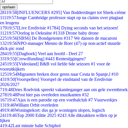
opslaan
281
19:58
[INFLUENCERS #295] Van flodderslinger tot Shrek-crème
111
19:57
Jonge Cambridge professor stapt op na claims over plagiaat
en leugens
179
19:57
[Live Eredivisie #1784] Dying seconds van het seizoen!
112
19:57
Oorlog in Oekraïne #1318 Drone baby drone
225
19:56
[SBS6] De Bondgenoten #317 We dansen de macaroni
132
19:56
NPO-manager Menno de Boer (47) op non-actief stuurde
dick-pic rond
284
19:55
[Dagboek] Veel aan hoofd - Deel 27
33
19:55
[Crowdfunding] #443 Rentestijgingen?
245
19:55
[Videoland] B&B vol liefde 6de seizoen #1 voor de
vooruitkijkers
125
19:54
Migranten breken door grens naar Ceuta in Spanje,l #10
43
19:50
[Voorspellen] Voorspel de eindstand van de Eredivisie
2026/2027
7
19:48
Dries Roelvink spreekt vakantieganger aan om gele zwembroek
278
19:48
Post hier pas overleden muzikanten #32
167
19:47
Ajax is een parodie op een voetbalclub #7 Vuurwerkjes
13
19:46
William Orbit overleden
49
19:46
Woningtekort: dus ga je woningen slopen, logisch
241
19:46
Top 2000 Editie 2025 #243 Alle dikzakken willen op je
lijken
4
19:42
Last minute balie Schiphol