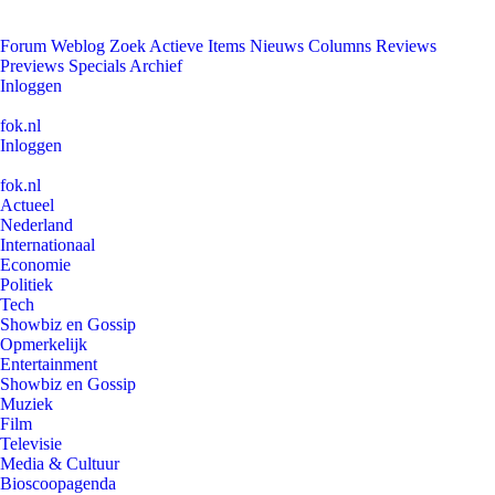
Forum
Weblog
Zoek
Actieve Items
Nieuws
Columns
Reviews
Previews
Specials
Archief
Inloggen
fok.nl
Inloggen
fok.nl
Actueel
Nederland
Internationaal
Economie
Politiek
Tech
Showbiz en Gossip
Opmerkelijk
Entertainment
Showbiz en Gossip
Muziek
Film
Televisie
Media & Cultuur
Bioscoopagenda