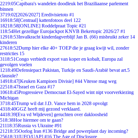
22
19:05
Capibara's wandelen doodleuk het Braziliaanse parlement
binnen
37
19:02
[2026/2027] Eredivisietoto #1
169
18:58
[Centraal] kattenfotoos deel 122
182
18:58
[ONLINE] Roddelpraat Topic #21
1
18:54
Het gezellige Eurojackpot KNVB Bekertopic 2026/27 #1
129
18:53
Invalkracht kinderdagverblijf Jan B. (66) misbruikt zeker 14
kinderen
276
18:52
Dump hier elke 40+ TOEP die je graag kwijt wil, zonder
restricties 15
31
18:51
Congo verbiedt export van koper en kobalt, Europa zal
gevolgen voelen
12
18:49
Defensiepact Pakistan, Turkije en Saudi-Arabië bevat art.5
clausule?
149
18:47
[Keuken Kampioen Divisie] #44 Vitesse mag weg
225
18:47
Israel en Gaza #17
106
18:45
Progressieve Democraat El-Sayed wint nipt voorverkiezing
Michigan
37
18:45
Trump wil dat J.D. Vance hem in 2028 opvolgt
43
18:40
GGZ heeft mij gezond verklaard.
44
18:39
[Eva vd Wijdeven] geruchten over dakloosheid
5
18:38
Hoe hiermee om te gaan?
211
18:35
Russia vs Ukraine #91
212
18:35
Oorlog Iran #136 Bridge and powerplant day incoming?
256
18:31
[UFO/UAP] #16 The Age of Disclosure