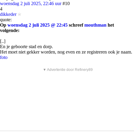
woensdag 2 juli 2025, 22:46 uur
#10
4
dikkeder
quote:
Op
woensdag 2 juli 2025 @ 22:45
schreef
mouthman
het
volgende:
[..]
En je geboorte stad en dorp.
Het moet niet gekker worden, nog even en ze registreren ook je naam.
foto
▼ Advertentie door Refinery89