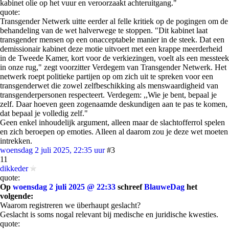
kabinet olie op het vuur en veroorzaakt achteruitgang."
quote:
Transgender Netwerk uitte eerder al felle kritiek op de pogingen om de
behandeling van de wet halverwege te stoppen. "Dit kabinet laat
transgender mensen op een onacceptabele manier in de steek. Dat een
demissionair kabinet deze motie uitvoert met een krappe meerderheid
in de Tweede Kamer, kort voor de verkiezingen, voelt als een messteek
in onze rug," zegt voorzitter Verdegem van Transgender Netwerk. Het
netwerk roept politieke partijen op om zich uit te spreken voor een
transgenderwet die zowel zelfbeschikking als menswaardigheid van
transgenderpersonen respecteert. Verdegem: ,,Wie je bent, bepaal je
zelf. Daar hoeven geen zogenaamde deskundigen aan te pas te komen,
dat bepaal je volledig zelf."
Geen enkel inhoudelijk argument, alleen maar de slachtofferrol spelen
en zich beroepen op emoties. Alleen al daarom zou je deze wet moeten
intrekken.
woensdag 2 juli 2025, 22:35 uur
#3
11
dikkeder
quote:
Op
woensdag 2 juli 2025 @ 22:33
schreef
BlauweDag
het
volgende:
Waarom registreren we überhaupt geslacht?
Geslacht is soms nogal relevant bij medische en juridische kwesties.
quote: