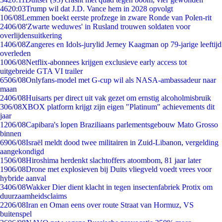
46
20:03
Trump wil dat J.D. Vance hem in 2028 opvolgt
1
06/08
Lemmen boekt eerste profzege in zware Ronde van Polen-rit
24
06/08
'Zwarte weduwes' in Rusland trouwen soldaten voor
overlijdensuitkering
14
06/08
Zangeres en Idols-jurylid Jerney Kaagman op 79-jarige leeftijd
overleden
10
06/08
Netflix-abonnees krijgen exclusieve early access tot
uitgebreide GTA VI trailer
65
06/08
Onlyfans-model met G-cup wil als NASA-ambassadeur naar
maan
24
06/08
Huisarts per direct uit vak gezet om ernstig alcoholmisbruik
3
06/08
XBOX platform krijgt zijn eigen "Platinum" achievements dit
jaar
12
06/08
Capibara's lopen Braziliaans parlementsgebouw Mato Grosso
binnen
69
06/08
Israël meldt dood twee militairen in Zuid-Libanon, vergelding
aangekondigd
15
06/08
Hiroshima herdenkt slachtoffers atoombom, 81 jaar later
19
06/08
Drone met explosieven bij Duits vliegveld voedt vrees voor
hybride aanval
34
06/08
Wakker Dier dient klacht in tegen insectenfabriek Protix om
duurzaamheidsclaims
22
06/08
Iran en Oman eens over route Straat van Hormuz, VS
buitenspel