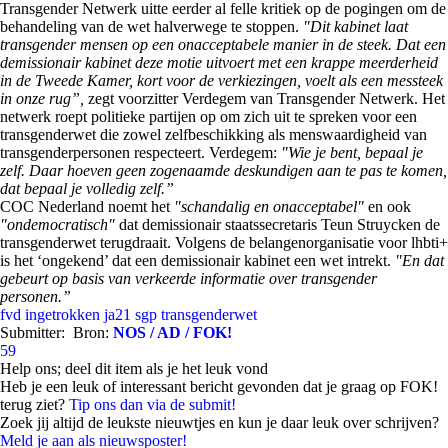
Transgender Netwerk uitte eerder al felle kritiek op de pogingen om de
behandeling van de wet halverwege te stoppen.
"Dit kabinet laat
transgender mensen op een onacceptabele manier in de steek. Dat een
demissionair kabinet deze motie uitvoert met een krappe meerderheid
in de Tweede Kamer, kort voor de verkiezingen, voelt als een messteek
in onze rug”,
zegt voorzitter Verdegem van Transgender Netwerk. Het
netwerk roept politieke partijen op om zich uit te spreken voor een
transgenderwet die zowel zelfbeschikking als menswaardigheid van
transgenderpersonen respecteert. Verdegem:
"Wie je bent, bepaal je
zelf. Daar hoeven geen zogenaamde deskundigen aan te pas te komen,
dat bepaal je volledig zelf.”
COC Nederland noemt het
"schandalig en onacceptabel"
en ook
"ondemocratisch"
dat demissionair staatssecretaris Teun Struycken de
transgenderwet terugdraait. Volgens de belangenorganisatie voor lhbti+
is het ‘ongekend’ dat een demissionair kabinet een wet intrekt.
"En dat
gebeurt op basis van verkeerde informatie over transgender
personen.”
fvd
ingetrokken
ja21
sgp
transgenderwet
Submitter:
Bron:
NOS / AD / FOK!
59
Help ons; deel dit item als je het leuk vond
Heb je een leuk of interessant bericht gevonden dat je graag op FOK!
terug ziet?
Tip ons dan via de submit!
Zoek jij altijd de leukste nieuwtjes en kun je daar leuk over schrijven?
Meld je aan als nieuwsposter!