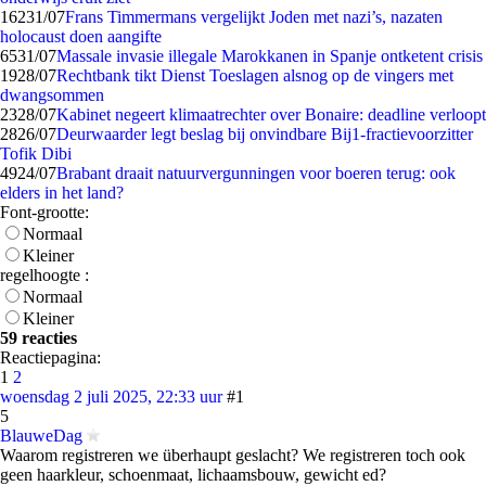
162
31/07
Frans Timmermans vergelijkt Joden met nazi’s, nazaten
holocaust doen aangifte
65
31/07
Massale invasie illegale Marokkanen in Spanje ontketent crisis
19
28/07
Rechtbank tikt Dienst Toeslagen alsnog op de vingers met
dwangsommen
23
28/07
Kabinet negeert klimaatrechter over Bonaire: deadline verloopt
28
26/07
Deurwaarder legt beslag bij onvindbare Bij1-fractievoorzitter
Tofik Dibi
49
24/07
Brabant draait natuurvergunningen voor boeren terug: ook
elders in het land?
Font-grootte:
Normaal
Kleiner
regelhoogte :
Normaal
Kleiner
59 reacties
Reactiepagina:
1
2
woensdag 2 juli 2025, 22:33 uur
#1
5
BlauweDag
Waarom registreren we überhaupt geslacht? We registreren toch ook
geen haarkleur, schoenmaat, lichaamsbouw, gewicht ed?