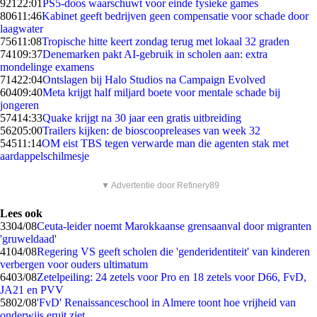
921
22:01
PS5-doos waarschuwt voor einde fysieke games
806
11:46
Kabinet geeft bedrijven geen compensatie voor schade door
laagwater
756
11:08
Tropische hitte keert zondag terug met lokaal 32 graden
741
09:37
Denemarken pakt AI-gebruik in scholen aan: extra
mondelinge examens
714
22:04
Ontslagen bij Halo Studios na Campaign Evolved
604
09:40
Meta krijgt half miljard boete voor mentale schade bij
jongeren
574
14:33
Quake krijgt na 30 jaar een gratis uitbreiding
562
05:00
Trailers kijken: de bioscoopreleases van week 32
545
11:14
OM eist TBS tegen verwarde man die agenten stak met
aardappelschilmesje
▼ Advertentie door Refinery89
Lees ook
33
04/08
Ceuta-leider noemt Marokkaanse grensaanval door migranten
'gruweldaad'
41
04/08
Regering VS geeft scholen die 'genderidentiteit' van kinderen
verbergen voor ouders ultimatum
64
03/08
Zetelpeiling: 24 zetels voor Pro en 18 zetels voor D66, FvD,
JA21 en PVV
58
02/08
'FvD' Renaissanceschool in Almere toont hoe vrijheid van
onderwijs eruit ziet