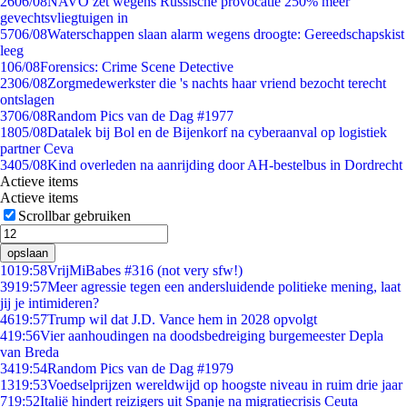
26
06/08
NAVO zet wegens Russische provocatie 250% meer
gevechtsvliegtuigen in
57
06/08
Waterschappen slaan alarm wegens droogte: Gereedschapskist
leeg
1
06/08
Forensics: Crime Scene Detective
23
06/08
Zorgmedewerkster die 's nachts haar vriend bezocht terecht
ontslagen
37
06/08
Random Pics van de Dag #1977
18
05/08
Datalek bij Bol en de Bijenkorf na cyberaanval op logistiek
partner Ceva
34
05/08
Kind overleden na aanrijding door AH-bestelbus in Dordrecht
Actieve items
Actieve items
Scrollbar gebruiken
opslaan
10
19:58
VrijMiBabes #316 (not very sfw!)
39
19:57
Meer agressie tegen een andersluidende politieke mening, laat
jij je intimideren?
46
19:57
Trump wil dat J.D. Vance hem in 2028 opvolgt
4
19:56
Vier aanhoudingen na doodsbedreiging burgemeester Depla
van Breda
34
19:54
Random Pics van de Dag #1979
13
19:53
Voedselprijzen wereldwijd op hoogste niveau in ruim drie jaar
7
19:52
Italië hindert reizigers uit Spanje na migratiecrisis Ceuta