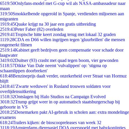
65
19:50
Onlyfans-model met G-cup wil als NASA-ambassadeur naar
maan
3
19:50
Smokkelbende opgerold in Spanje, verdienden miljoenen aan
migranten
19
19:45
Quake krijgt na 30 jaar een gratis uitbreiding
25
19:43
Peter Faber (82) overleden
29
19:41
Tropische hitte keert zondag terug met lokaal 32 graden
11
19:28
CDA en D66 willen ingrijpen tegen 'gluurbrillen' die mensen
ongemerkt filmen
25
19:14
Kabinet geeft bedrijven geen compensatie voor schade door
laagwater
34
19:02
Duitser (93) crasht met quad tegen boom, vier gewonden
51
18:57
Dikke Van Dale neemt 'vulvalippen' op: 'stigma op
schaamlippen doorbreken'
6
18:48
Benzineprijs daalt verder, onzekerheid over Straat van Hormuz
blijft
24
18:41
'Zwarte weduwes' in Rusland trouwen soldaten voor
overlijdensuitkering
15
18:32
Ontslagen bij Halo Studios na Campaign Evolved
30
18:32
Trump grijpt weer in op automatisch staatsburgerschap bij
geboorte in VS
20
18:25
Denemarken pakt AI-gebruik in scholen aan: extra mondelinge
examens
6
18:24
Trailers kijken: de bioscoopreleases van week 32
31
18:19
Amsterdams dierenasiel DOA overspoeld met babykonijntjes