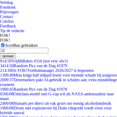
Weblog
Fotoboek
Prijsvragen
Contact
Colofon
Feedback
Tip de redactie
FOK!
FOK!
Scrollbar gebruiken
opslaan
9
14:50
VrijMiBabes #316 (not very sfw!)
34
14:50
Random Pics van de Dag #1979
2
14:30
De FOK!Voetbalmanager 2026/2027 is begonnen
13
09:40
Meta krijgt half miljard boete voor mentale schade bij jongeren
20
09:37
Denemarken pakt AI-gebruik in scholen aan: extra mondelinge
examens
19
00:45
Random Pics van de Dag #1978
65
06/08
Onlyfans-model met G-cup wil als NASA-ambassadeur naar
maan
24
06/08
Huisarts per direct uit vak gezet om ernstig alcoholmisbruik
19
06/08
Drone met explosieven bij Duits vliegveld voedt vrees voor
hybride aanval