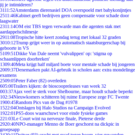
jij je intimideren?
31
11:52
Amsterdams dierenasiel DOA overspoeld met babykonijntjes
25
11:46
Kabinet geeft bedrijven geen compensatie voor schade door
laagwater
23
11:14
OM eist TBS tegen verwarde man die agenten stak met
aardappelschilmesje
29
11:08
Tropische hitte keert zondag terug met lokaal 32 graden
30
10:12
Trump grijpt weer in op automatisch staatsburgerschap bij
geboorte in VS
51
09:51
Dikke Van Dale neemt 'vulvalippen' op: 'stigma op
schaamlippen doorbreken'
13
09:40
Meta krijgt half miljard boete voor mentale schade bij jongeren
20
09:37
Denemarken pakt AI-gebruik in scholen aan: extra mondelinge
examens
25
09:05
Peter Faber (82) overleden
6
05:00
Trailers kijken: de bioscoopreleases van week 32
0
03:37
Ajax veel te sterk voor Shelbourne, maar houdt schade beperkt
1
02:34
Nieuwkomers schitteren bij ruime Europese zege FC Twente
19
00:45
Random Pics van de Dag #1978
15
22:04
Ontslagen bij Halo Studios na Campaign Evolved
19
22:01
PS5-doos waarschuwt voor einde fysieke games
2
21:03
Le Court wint na nerveuze finale, Pieterse derde
29
20:40
NPO-manager Menno de Boer geschorst na dickpic in
groepsapp
34
20:11
Duitser (93) crasht met quad tegen boom, vier gewonden