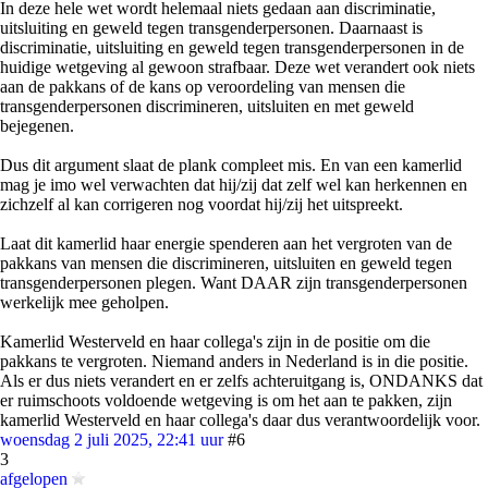
In deze hele wet wordt helemaal niets gedaan aan discriminatie,
uitsluiting en geweld tegen transgenderpersonen. Daarnaast is
discriminatie, uitsluiting en geweld tegen transgenderpersonen in de
huidige wetgeving al gewoon strafbaar. Deze wet verandert ook niets
aan de pakkans of de kans op veroordeling van mensen die
transgenderpersonen discrimineren, uitsluiten en met geweld
bejegenen.
Dus dit argument slaat de plank compleet mis. En van een kamerlid
mag je imo wel verwachten dat hij/zij dat zelf wel kan herkennen en
zichzelf al kan corrigeren nog voordat hij/zij het uitspreekt.
Laat dit kamerlid haar energie spenderen aan het vergroten van de
pakkans van mensen die discrimineren, uitsluiten en geweld tegen
transgenderpersonen plegen. Want DAAR zijn transgenderpersonen
werkelijk mee geholpen.
Kamerlid Westerveld en haar collega's zijn in de positie om die
pakkans te vergroten. Niemand anders in Nederland is in die positie.
Als er dus niets verandert en er zelfs achteruitgang is, ONDANKS dat
er ruimschoots voldoende wetgeving is om het aan te pakken, zijn
kamerlid Westerveld en haar collega's daar dus verantwoordelijk voor.
woensdag 2 juli 2025, 22:41 uur
#6
3
afgelopen