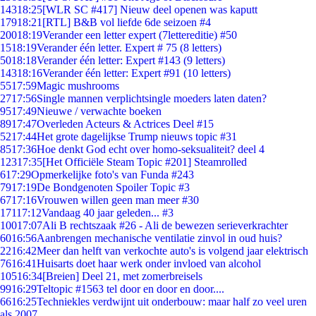
143
18:25
[WLR SC #417] Nieuw deel openen was kaputt
179
18:21
[RTL] B&B vol liefde 6de seizoen #4
200
18:19
Verander een letter expert (7lettereditie) #50
15
18:19
Verander één letter. Expert # 75 (8 letters)
50
18:18
Verander één letter: Expert #143 (9 letters)
143
18:16
Verander één letter: Expert #91 (10 letters)
55
17:59
Magic mushrooms
27
17:56
Single mannen verplichtsingle moeders laten daten?
95
17:49
Nieuwe / verwachte boeken
89
17:47
Overleden Acteurs & Actrices Deel #15
52
17:44
Het grote dagelijkse Trump nieuws topic #31
85
17:36
Hoe denkt God echt over homo-seksualiteit? deel 4
123
17:35
[Het Officiële Steam Topic #201] Steamrolled
6
17:29
Opmerkelijke foto's van Funda #243
79
17:19
De Bondgenoten Spoiler Topic #3
67
17:16
Vrouwen willen geen man meer #30
171
17:12
Vandaag 40 jaar geleden... #3
100
17:07
Ali B rechtszaak #26 - Ali de bewezen serieverkrachter
60
16:56
Aanbrengen mechanische ventilatie zinvol in oud huis?
22
16:42
Meer dan helft van verkochte auto's is volgend jaar elektrisch
76
16:41
Huisarts doet haar werk onder invloed van alcohol
105
16:34
[Breien] Deel 21, met zomerbreisels
99
16:29
Teltopic #1563 tel door en door en door....
66
16:25
Techniekles verdwijnt uit onderbouw: maar half zo veel uren
als 2007