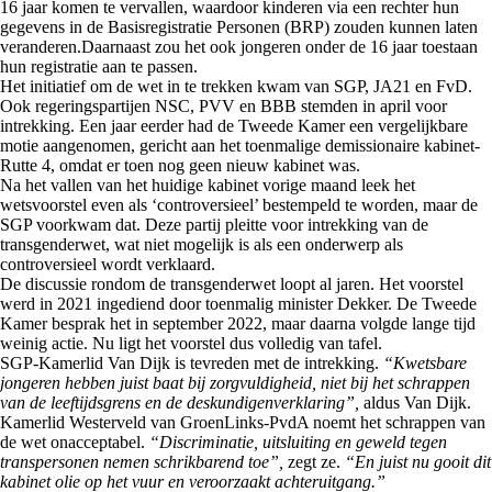
16 jaar komen te vervallen, waardoor kinderen via een rechter hun
gegevens in de Basisregistratie Personen (BRP) zouden kunnen laten
veranderen.Daarnaast zou het ook jongeren onder de 16 jaar toestaan
hun registratie aan te passen.
Het initiatief om de wet in te trekken kwam van SGP, JA21 en FvD.
Ook regeringspartijen NSC, PVV en BBB stemden in april voor
intrekking. Een jaar eerder had de Tweede Kamer een vergelijkbare
motie aangenomen, gericht aan het toenmalige demissionaire kabinet-
Rutte 4, omdat er toen nog geen nieuw kabinet was.
Na het vallen van het huidige kabinet vorige maand leek het
wetsvoorstel even als ‘controversieel’ bestempeld te worden, maar de
SGP voorkwam dat. Deze partij pleitte voor intrekking van de
transgenderwet, wat niet mogelijk is als een onderwerp als
controversieel wordt verklaard.
De discussie rondom de transgenderwet loopt al jaren. Het voorstel
werd in 2021 ingediend door toenmalig minister Dekker. De Tweede
Kamer besprak het in september 2022, maar daarna volgde lange tijd
weinig actie. Nu ligt het voorstel dus volledig van tafel.
SGP-Kamerlid Van Dijk is tevreden met de intrekking.
“Kwetsbare
jongeren hebben juist baat bij zorgvuldigheid, niet bij het schrappen
van de leeftijdsgrens en de deskundigenverklaring”,
aldus Van Dijk.
Kamerlid Westerveld van GroenLinks-PvdA noemt het schrappen van
de wet onacceptabel.
“Discriminatie, uitsluiting en geweld tegen
transpersonen nemen schrikbarend toe”,
zegt ze.
“En juist nu gooit dit
kabinet olie op het vuur en veroorzaakt achteruitgang.”