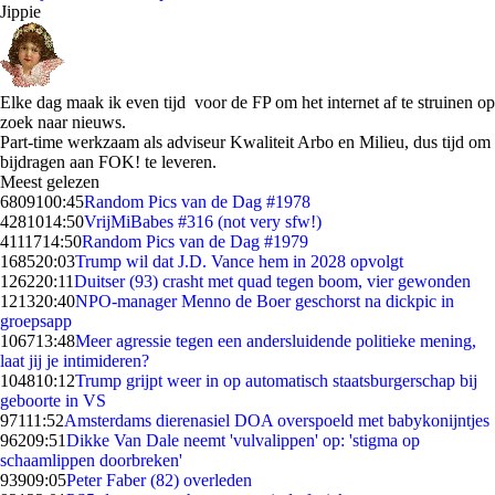
Jippie
Elke dag maak ik even tijd voor de FP om het internet af te struinen op
zoek naar nieuws.
Part-time werkzaam als adviseur Kwaliteit Arbo en Milieu, dus tijd om
bijdragen aan FOK! te leveren.
Meest gelezen
68091
00:45
Random Pics van de Dag #1978
42810
14:50
VrijMiBabes #316 (not very sfw!)
41117
14:50
Random Pics van de Dag #1979
1685
20:03
Trump wil dat J.D. Vance hem in 2028 opvolgt
1262
20:11
Duitser (93) crasht met quad tegen boom, vier gewonden
1213
20:40
NPO-manager Menno de Boer geschorst na dickpic in
groepsapp
1067
13:48
Meer agressie tegen een andersluidende politieke mening,
laat jij je intimideren?
1048
10:12
Trump grijpt weer in op automatisch staatsburgerschap bij
geboorte in VS
971
11:52
Amsterdams dierenasiel DOA overspoeld met babykonijntjes
962
09:51
Dikke Van Dale neemt 'vulvalippen' op: 'stigma op
schaamlippen doorbreken'
939
09:05
Peter Faber (82) overleden