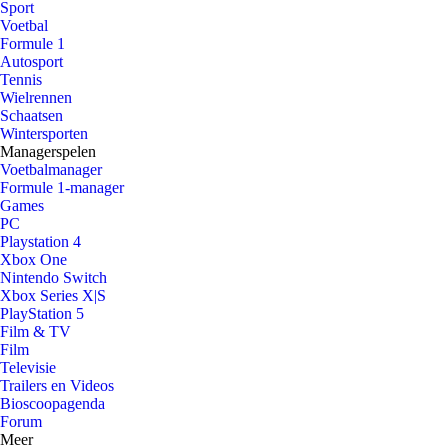
Sport
Voetbal
Formule 1
Autosport
Tennis
Wielrennen
Schaatsen
Wintersporten
Managerspelen
Voetbalmanager
Formule 1-manager
Games
PC
Playstation 4
Xbox One
Nintendo Switch
Xbox Series X|S
PlayStation 5
Film & TV
Film
Televisie
Trailers en Videos
Bioscoopagenda
Forum
Meer