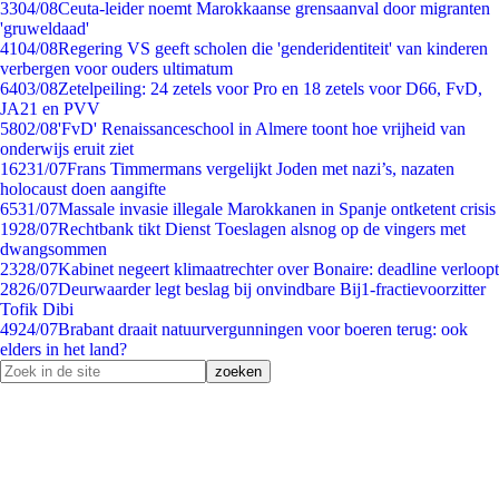
33
04/08
Ceuta-leider noemt Marokkaanse grensaanval door migranten
'gruweldaad'
41
04/08
Regering VS geeft scholen die 'genderidentiteit' van kinderen
verbergen voor ouders ultimatum
64
03/08
Zetelpeiling: 24 zetels voor Pro en 18 zetels voor D66, FvD,
JA21 en PVV
58
02/08
'FvD' Renaissanceschool in Almere toont hoe vrijheid van
onderwijs eruit ziet
162
31/07
Frans Timmermans vergelijkt Joden met nazi’s, nazaten
holocaust doen aangifte
65
31/07
Massale invasie illegale Marokkanen in Spanje ontketent crisis
19
28/07
Rechtbank tikt Dienst Toeslagen alsnog op de vingers met
dwangsommen
23
28/07
Kabinet negeert klimaatrechter over Bonaire: deadline verloopt
28
26/07
Deurwaarder legt beslag bij onvindbare Bij1-fractievoorzitter
Tofik Dibi
49
24/07
Brabant draait natuurvergunningen voor boeren terug: ook
elders in het land?