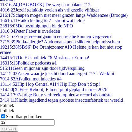
113
16:24
[DAGBOEK] De weg naar balans #12
40
16:23
Jezelf gelukkig voelen als vrijgezelle vijftiger
2
16:17
Schapen mogen niet meer grazen langs Waddenzee (Droogte)
166
16:11
Haiku ketting #27 - strooi wat liefde
238
16:05
De bezuinigingen bij de NPO
18
16:04
Peter Faber is overleden
39
15:57
Zou je vreemdgaan in een relatie kunnen vergeven?
27
15:39
Pinda-allergie? Andermans poep slikken helpt misschien
192
15:38
[SBS6] De Oranjezomer #10 Helene je kan het niet stop
ermee
144
15:17
De EU-politiek #6 Musk naar Europa!
163
15:13
Politieke podcasts #1
5
15:11
Geen miljonair zijn door tijdverspilling
141
15:02
Zaken waar je je echt dood aan ergert #17 - Werklui
70
14:53
Afvallen met injecties #4
131
14:52
Hip Hop Central #114 Hip Hop Don´t Stop!
7
14:50
[X-Files Reboot] Filmen pilot gepland in mei 2026
14
14:13
97-jarige Betty verbreekt opnieuw record als oudste
34
14:11
Klacht ingediend tegen grootste insectenfabriek ter wereld
Politiek
Politiek
Scrollbar gebruiken
opslaan