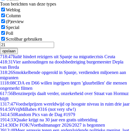
Toon berichten van deze types
Weblog
Column
(P)review
Special
Poll
Scrollbar gebruiken
opslaan
7
18:47
Italië hindert reizigers uit Spanje na migratiecrisis Ceuta
4
18:31
Vier aanhoudingen na doodsbedreiging burgemeester Depla
van Breda
3
18:26
Smokkelbende opgerold in Spanje, verdienden miljoenen aan
migranten
11
18:08
CDA en D66 willen ingrijpen tegen 'gluurbrillen' die mensen
ongemerkt filmen
6
17:56
Benzineprijs daalt verder, onzekerheid over Straat van Hormuz
blijft
13
17:47
Voedselprijzen wereldwijd op hoogste niveau in ruim drie jaar
9
14:50
VrijMiBabes #316 (not very sfw!)
34
14:50
Random Pics van de Dag #1979
19
14:33
Quake krijgt na 30 jaar een gratis uitbreiding
2
14:30
De FOK!Voetbalmanager 2026/2027 is begonnen
39
13:48
Meer agressie tegen een andersluidende politieke mening, laat