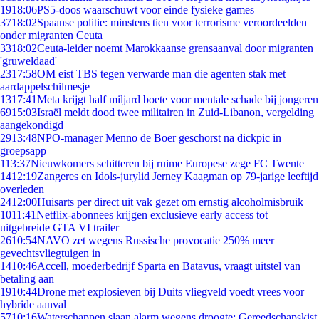
19
18:06
PS5-doos waarschuwt voor einde fysieke games
37
18:02
Spaanse politie: minstens tien voor terrorisme veroordeelden
onder migranten Ceuta
33
18:02
Ceuta-leider noemt Marokkaanse grensaanval door migranten
'gruweldaad'
23
17:58
OM eist TBS tegen verwarde man die agenten stak met
aardappelschilmesje
13
17:41
Meta krijgt half miljard boete voor mentale schade bij jongeren
69
15:03
Israël meldt dood twee militairen in Zuid-Libanon, vergelding
aangekondigd
29
13:48
NPO-manager Menno de Boer geschorst na dickpic in
groepsapp
1
13:37
Nieuwkomers schitteren bij ruime Europese zege FC Twente
14
12:19
Zangeres en Idols-jurylid Jerney Kaagman op 79-jarige leeftijd
overleden
24
12:00
Huisarts per direct uit vak gezet om ernstig alcoholmisbruik
10
11:41
Netflix-abonnees krijgen exclusieve early access tot
uitgebreide GTA VI trailer
26
10:54
NAVO zet wegens Russische provocatie 250% meer
gevechtsvliegtuigen in
14
10:46
Accell, moederbedrijf Sparta en Batavus, vraagt uitstel van
betaling aan
19
10:44
Drone met explosieven bij Duits vliegveld voedt vrees voor
hybride aanval
57
10:16
Waterschappen slaan alarm wegens droogte: Gereedschapskist