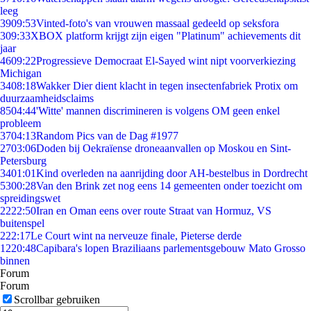
leeg
39
09:53
Vinted-foto's van vrouwen massaal gedeeld op seksfora
3
09:33
XBOX platform krijgt zijn eigen "Platinum" achievements dit
jaar
46
09:22
Progressieve Democraat El-Sayed wint nipt voorverkiezing
Michigan
34
08:18
Wakker Dier dient klacht in tegen insectenfabriek Protix om
duurzaamheidsclaims
85
04:44
'Witte' mannen discrimineren is volgens OM geen enkel
probleem
37
04:13
Random Pics van de Dag #1977
27
03:06
Doden bij Oekraïense droneaanvallen op Moskou en Sint-
Petersburg
34
01:01
Kind overleden na aanrijding door AH-bestelbus in Dordrecht
53
00:28
Van den Brink zet nog eens 14 gemeenten onder toezicht om
spreidingswet
22
22:50
Iran en Oman eens over route Straat van Hormuz, VS
buitenspel
2
22:17
Le Court wint na nerveuze finale, Pieterse derde
12
20:48
Capibara's lopen Braziliaans parlementsgebouw Mato Grosso
binnen
Forum
Forum
Scrollbar gebruiken