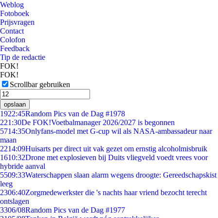
Weblog
Fotoboek
Prijsvragen
Contact
Colofon
Feedback
Tip de redactie
FOK!
FOK!
Scrollbar gebruiken
opslaan
19
22:45
Random Pics van de Dag #1978
2
21:30
De FOK!Voetbalmanager 2026/2027 is begonnen
57
14:35
Onlyfans-model met G-cup wil als NASA-ambassadeur naar
maan
22
14:09
Huisarts per direct uit vak gezet om ernstig alcoholmisbruik
16
10:32
Drone met explosieven bij Duits vliegveld voedt vrees voor
hybride aanval
55
09:33
Waterschappen slaan alarm wegens droogte: Gereedschapskist
leeg
23
06:40
Zorgmedewerkster die 's nachts haar vriend bezocht terecht
ontslagen
33
06/08
Random Pics van de Dag #1977