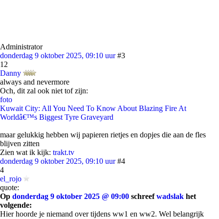
Administrator
donderdag 9 oktober 2025, 09:10 uur
#3
12
Danny
always and nevermore
Och, dit zal ook niet tof zijn:
foto
Kuwait City: All You Need To Know About Blazing Fire At
Worldâ€™s Biggest Tyre Graveyard
maar gelukkig hebben wij papieren rietjes en dopjes die aan de fles
blijven zitten
Zien wat ik kijk:
trakt.tv
donderdag 9 oktober 2025, 09:10 uur
#4
4
el_rojo
quote:
Op
donderdag 9 oktober 2025 @ 09:00
schreef
wadslak
het
volgende:
Hier hoorde je niemand over tijdens ww1 en ww2. Wel belangrijk