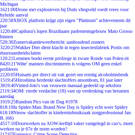
Michigan
16
21:00
Drone met explosieven bij Duits vliegveld voedt vrees voor
hybride aanval
2
20:58
XBOX platform krijgt zijn eigen "Platinum" achievements dit
jaar
12
20:48
Capibara's lopen Braziliaans parlementsgebouw Mato Grosso
binnen
5
20:30
Zomervakantieweerbericht: aanhoudend zomers
32
20:25
Wakker Dier dient klacht in tegen insectenfabriek Protix om
duurzaamheidsclaims
1
20:21
Lemmen boekt eerste profzege in zware Ronde van Polen-rit
84
20:21
'Witte' mannen discrimineren is volgens OM geen enkel
probleem
22
20:05
Huisarts per direct uit vak gezet om ernstig alcoholmisbruik
15
19:45
Hiroshima herdenkt slachtoffers atoombom, 81 jaar later
38
19:40
Vinted-foto's van vrouwen massaal gedeeld op seksfora
21
19:34
OM: vierde verdachte (18) vast op verdenking van beramen
aanslag
19
19:25
Random Pics van de Dag #1978
8
18:19
In Spider-Man: Brand New Day is Spidey echt weer Spidey
6
18:18
Nieuw slachtoffer in kindermisbruikzaak zorgprofessional Jan
B. (66)
45
17:10
Doorwerken na AOW-leeftijd vaker vastgelegd in cao's, moet
werken na je 67e de norm worden?
1
17:07
Forensics: Crime Scene Detective