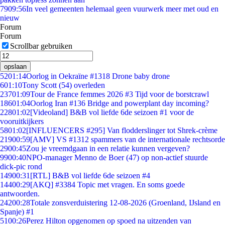
79
09:56
In veel gemeenten helemaal geen vuurwerk meer met oud en
nieuw
Forum
Forum
Scrollbar gebruiken
opslaan
52
01:14
Oorlog in Oekraïne #1318 Drone baby drone
6
01:10
Tony Scott (54) overleden
237
01:09
Tour de France femmes 2026 #3 Tijd voor de borstcrawl
186
01:04
Oorlog Iran #136 Bridge and powerplant day incoming?
228
01:02
[Videoland] B&B vol liefde 6de seizoen #1 voor de
vooruitkijkers
58
01:02
[INFLUENCERS #295] Van flodderslinger tot Shrek-crème
219
00:59
[AMV] VS #1312 spammers van de internationale rechtsorde
29
00:45
Zou je vreemdgaan in een relatie kunnen vergeven?
99
00:40
NPO-manager Menno de Boer (47) op non-actief stuurde
dick-pic rond
149
00:31
[RTL] B&B vol liefde 6de seizoen #4
144
00:29
[AKQ] #3384 Topic met vragen. En soms goede
antwoorden.
242
00:28
Totale zonsverduistering 12-08-2026 (Groenland, IJsland en
Spanje) #1
51
00:26
Perez Hilton opgenomen op spoed na uitzenden van