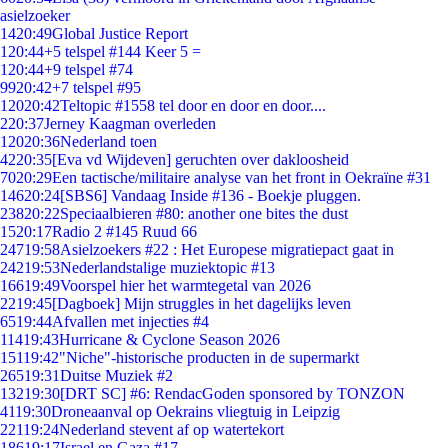
asielzoeker
14
20:49
Global Justice Report
1
20:44
+5 telspel #144 Keer 5 =
1
20:44
+9 telspel #74
99
20:42
+7 telspel #95
120
20:42
Teltopic #1558 tel door en door en door....
2
20:37
Jerney Kaagman overleden
120
20:36
Nederland toen
42
20:35
[Eva vd Wijdeven] geruchten over dakloosheid
70
20:29
Een tactische/militaire analyse van het front in Oekraïne #31
146
20:24
[SBS6] Vandaag Inside #136 - Boekje pluggen.
238
20:22
Speciaalbieren #80: another one bites the dust
15
20:17
Radio 2 #145 Ruud 66
247
19:58
Asielzoekers #22 : Het Europese migratiepact gaat in
242
19:53
Nederlandstalige muziektopic #13
166
19:49
Voorspel hier het warmtegetal van 2026
22
19:45
[Dagboek] Mijn struggles in het dagelijks leven
65
19:44
Afvallen met injecties #4
114
19:43
Hurricane & Cyclone Season 2026
151
19:42
"Niche"-historische producten in de supermarkt
265
19:31
Duitse Muziek #2
132
19:30
[DRT SC] #6: RendacGoden sponsored by TONZON
41
19:30
Droneaanval op Oekrains vliegtuig in Leipzig
221
19:24
Nederland stevent af op watertekort
186
19:17
Israel en Gaza #17