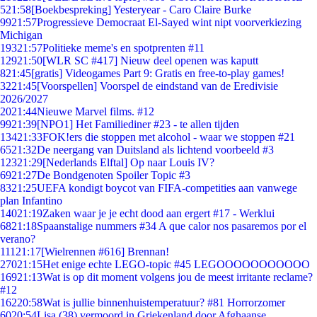
5
21:58
[Boekbespreking] Yesteryear - Caro Claire Burke
99
21:57
Progressieve Democraat El-Sayed wint nipt voorverkiezing
Michigan
193
21:57
Politieke meme's en spotprenten #11
129
21:50
[WLR SC #417] Nieuw deel openen was kaputt
8
21:45
[gratis] Videogames Part 9: Gratis en free-to-play games!
32
21:45
[Voorspellen] Voorspel de eindstand van de Eredivisie
2026/2027
20
21:44
Nieuwe Marvel films. #12
99
21:39
[NPO1] Het Familiediner #23 - te allen tijden
134
21:33
FOK!ers die stoppen met alcohol - waar we stoppen #21
65
21:32
De neergang van Duitsland als lichtend voorbeeld #3
123
21:29
[Nederlands Elftal] Op naar Louis IV?
69
21:27
De Bondgenoten Spoiler Topic #3
83
21:25
UEFA kondigt boycot van FIFA-competities aan vanwege
plan Infantino
140
21:19
Zaken waar je je echt dood aan ergert #17 - Werklui
68
21:18
Spaanstalige nummers #34 A que calor nos pasaremos por el
verano?
111
21:17
[Wielrennen #616] Brennan!
270
21:15
Het enige echte LEGO-topic #45 LEGOOOOOOOOOOO
169
21:13
Wat is op dit moment volgens jou de meest irritante reclame?
#12
162
20:58
Wat is jullie binnenhuistemperatuur? #81 Horrorzomer
60
20:54
Lisa (38) vermoord in Griekenland door Afghaanse