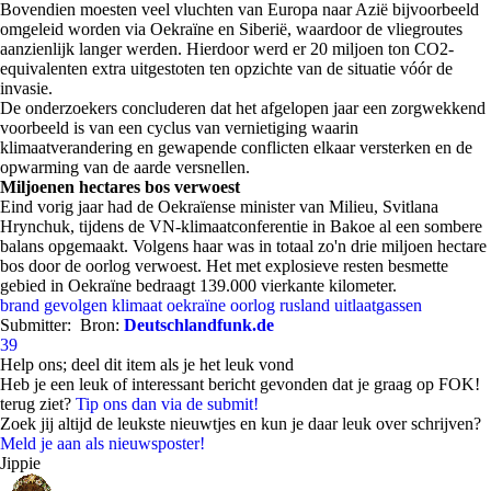
Bovendien moesten veel vluchten van Europa naar Azië bijvoorbeeld
omgeleid worden via Oekraïne en Siberië, waardoor de vliegroutes
aanzienlijk langer werden. Hierdoor werd er 20 miljoen ton CO2-
equivalenten extra uitgestoten ten opzichte van de situatie vóór de
invasie.
De onderzoekers concluderen dat het afgelopen jaar een zorgwekkend
voorbeeld is van een cyclus van vernietiging waarin
klimaatverandering en gewapende conflicten elkaar versterken en de
opwarming van de aarde versnellen.
Miljoenen hectares bos verwoest
Eind vorig jaar had de Oekraïense minister van Milieu, Svitlana
Hrynchuk, tijdens de VN-klimaatconferentie in Bakoe al een sombere
balans opgemaakt. Volgens haar was in totaal zo'n drie miljoen hectare
bos door de oorlog verwoest. Het met explosieve resten besmette
gebied in Oekraïne bedraagt 139.000 vierkante kilometer.
brand
gevolgen
klimaat
oekraïne
oorlog
rusland
uitlaatgassen
Submitter:
Bron:
Deutschlandfunk.de
39
Help ons; deel dit item als je het leuk vond
Heb je een leuk of interessant bericht gevonden dat je graag op FOK!
terug ziet?
Tip ons dan via de submit!
Zoek jij altijd de leukste nieuwtjes en kun je daar leuk over schrijven?
Meld je aan als nieuwsposter!
Jippie