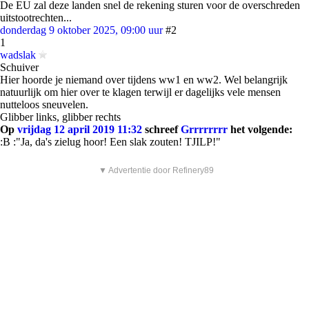
De EU zal deze landen snel de rekening sturen voor de overschreden
uitstootrechten...
donderdag 9 oktober 2025, 09:00 uur
#2
1
wadslak
Schuiver
Hier hoorde je niemand over tijdens ww1 en ww2. Wel belangrijk
natuurlijk om hier over te klagen terwijl er dagelijks vele mensen
nutteloos sneuvelen.
Glibber links, glibber rechts
Op
vrijdag 12 april 2019 11:32
schreef
Grrrrrrrr
het volgende:
:B :"Ja, da's zielug hoor! Een slak zouten! TJILP!"
▼ Advertentie door Refinery89