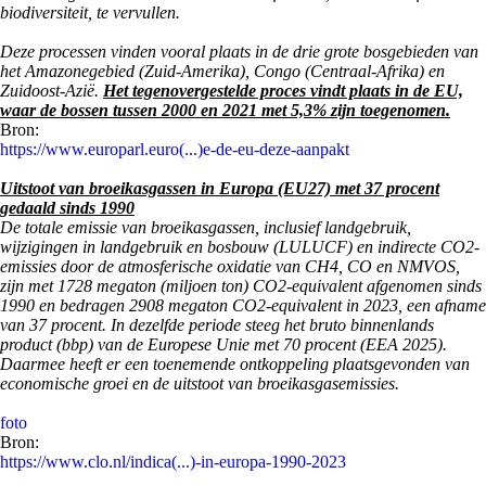
biodiversiteit, te vervullen.
Deze processen vinden vooral plaats in de drie grote bosgebieden van
het Amazonegebied (Zuid-Amerika), Congo (Centraal-Afrika) en
Zuidoost-Azië.
Het tegenovergestelde proces vindt plaats in de EU,
waar de bossen tussen 2000 en 2021 met 5,3% zijn toegenomen.
Bron:
https://www.europarl.euro(...)e-de-eu-deze-aanpakt
Uitstoot van broeikasgassen in Europa (EU27) met 37 procent
gedaald sinds 1990
De totale emissie van broeikasgassen, inclusief landgebruik,
wijzigingen in landgebruik en bosbouw (LULUCF) en indirecte CO2-
emissies door de atmosferische oxidatie van CH4, CO en NMVOS,
zijn met 1728 megaton (miljoen ton) CO2-equivalent afgenomen sinds
1990 en bedragen 2908 megaton CO2-equivalent in 2023, een afname
van 37 procent. In dezelfde periode steeg het bruto binnenlands
product (bbp) van de Europese Unie met 70 procent (EEA 2025).
Daarmee heeft er een toenemende ontkoppeling plaatsgevonden van
economische groei en de uitstoot van broeikasgasemissies.
foto
Bron:
https://www.clo.nl/indica(...)-in-europa-1990-2023