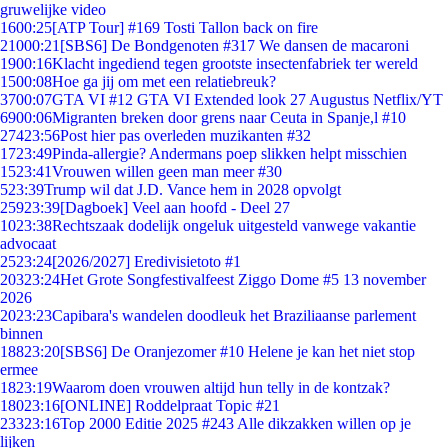
gruwelijke video
16
00:25
[ATP Tour] #169 Tosti Tallon back on fire
210
00:21
[SBS6] De Bondgenoten #317 We dansen de macaroni
19
00:16
Klacht ingediend tegen grootste insectenfabriek ter wereld
15
00:08
Hoe ga jij om met een relatiebreuk?
37
00:07
GTA VI #12 GTA VI Extended look 27 Augustus Netflix/YT
69
00:06
Migranten breken door grens naar Ceuta in Spanje,l #10
274
23:56
Post hier pas overleden muzikanten #32
17
23:49
Pinda-allergie? Andermans poep slikken helpt misschien
15
23:41
Vrouwen willen geen man meer #30
5
23:39
Trump wil dat J.D. Vance hem in 2028 opvolgt
259
23:39
[Dagboek] Veel aan hoofd - Deel 27
10
23:38
Rechtszaak dodelijk ongeluk uitgesteld vanwege vakantie
advocaat
25
23:24
[2026/2027] Eredivisietoto #1
203
23:24
Het Grote Songfestivalfeest Ziggo Dome #5 13 november
2026
20
23:23
Capibara's wandelen doodleuk het Braziliaanse parlement
binnen
188
23:20
[SBS6] De Oranjezomer #10 Helene je kan het niet stop
ermee
18
23:19
Waarom doen vrouwen altijd hun telly in de kontzak?
180
23:16
[ONLINE] Roddelpraat Topic #21
233
23:16
Top 2000 Editie 2025 #243 Alle dikzakken willen op je
lijken