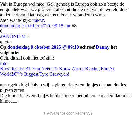
Valt in Europa wel mee. Gek genoeg is Europa ook zo'n beetje de
enige plek waar we proberen alle shit die de rest van de wereld doet
teniet te doen. Dat mag wel een beetje veranderen wmb.
Zien wat ik kijk:
trakt.tv
donderdag 9 oktober 2025, 09:18 uur
#8
0
#ANONIEM
quote:
Op
donderdag 9 oktober 2025 @ 09:10
schreef
Danny
het
volgende:
Och, dit zal ook niet tof zijn:
foto
Kuwait City: All You Need To Know About Blazing Fire At
Worldâ€™s Biggest Tyre Graveyard
maar gelukkig hebben wij papieren rietjes en dopjes die aan de fles
blijven zitten
Die klote rietjes en dopjes hebben meer met milieu te maken dan met
klimaat...
▼ Advertentie door Refinery89