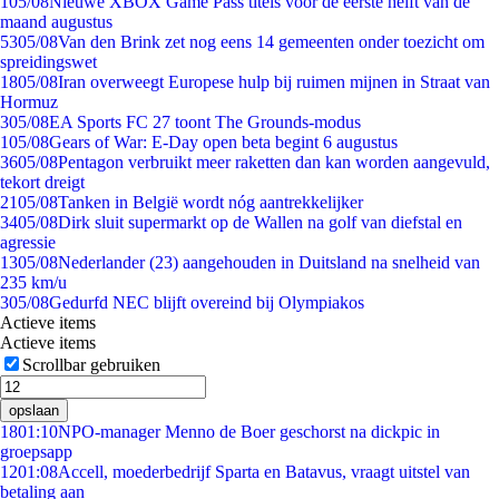
1
05/08
Nieuwe XBOX Game Pass titels voor de eerste helft van de
maand augustus
53
05/08
Van den Brink zet nog eens 14 gemeenten onder toezicht om
spreidingswet
18
05/08
Iran overweegt Europese hulp bij ruimen mijnen in Straat van
Hormuz
3
05/08
EA Sports FC 27 toont The Grounds-modus
1
05/08
Gears of War: E-Day open beta begint 6 augustus
36
05/08
Pentagon verbruikt meer raketten dan kan worden aangevuld,
tekort dreigt
21
05/08
Tanken in België wordt nóg aantrekkelijker
34
05/08
Dirk sluit supermarkt op de Wallen na golf van diefstal en
agressie
13
05/08
Nederlander (23) aangehouden in Duitsland na snelheid van
235 km/u
3
05/08
Gedurfd NEC blijft overeind bij Olympiakos
Actieve items
Actieve items
Scrollbar gebruiken
opslaan
18
01:10
NPO-manager Menno de Boer geschorst na dickpic in
groepsapp
12
01:08
Accell, moederbedrijf Sparta en Batavus, vraagt uitstel van
betaling aan