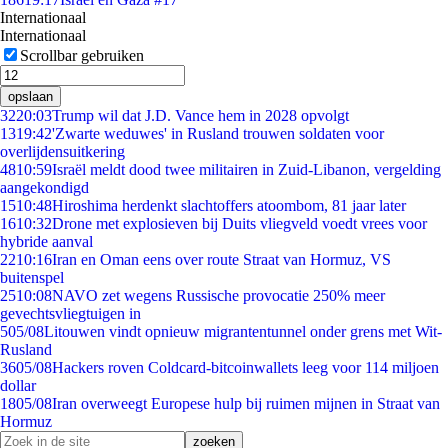
Internationaal
Internationaal
Scrollbar gebruiken
opslaan
32
20:03
Trump wil dat J.D. Vance hem in 2028 opvolgt
13
19:42
'Zwarte weduwes' in Rusland trouwen soldaten voor
overlijdensuitkering
48
10:59
Israël meldt dood twee militairen in Zuid-Libanon, vergelding
aangekondigd
15
10:48
Hiroshima herdenkt slachtoffers atoombom, 81 jaar later
16
10:32
Drone met explosieven bij Duits vliegveld voedt vrees voor
hybride aanval
22
10:16
Iran en Oman eens over route Straat van Hormuz, VS
buitenspel
25
10:08
NAVO zet wegens Russische provocatie 250% meer
gevechtsvliegtuigen in
5
05/08
Litouwen vindt opnieuw migrantentunnel onder grens met Wit-
Rusland
36
05/08
Hackers roven Coldcard-bitcoinwallets leeg voor 114 miljoen
dollar
18
05/08
Iran overweegt Europese hulp bij ruimen mijnen in Straat van
Hormuz