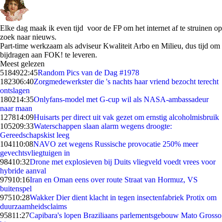
Elke dag maak ik even tijd voor de FP om het internet af te struinen op
zoek naar nieuws.
Part-time werkzaam als adviseur Kwaliteit Arbo en Milieu, dus tijd om
bijdragen aan FOK! te leveren.
Meest gelezen
51849
22:45
Random Pics van de Dag #1978
1823
06:40
Zorgmedewerkster die 's nachts haar vriend bezocht terecht
ontslagen
1802
14:35
Onlyfans-model met G-cup wil als NASA-ambassadeur
naar maan
1278
14:09
Huisarts per direct uit vak gezet om ernstig alcoholmisbruik
1052
09:33
Waterschappen slaan alarm wegens droogte:
Gereedschapskist leeg
1041
10:08
NAVO zet wegens Russische provocatie 250% meer
gevechtsvliegtuigen in
984
10:32
Drone met explosieven bij Duits vliegveld voedt vrees voor
hybride aanval
979
10:16
Iran en Oman eens over route Straat van Hormuz, VS
buitenspel
975
10:28
Wakker Dier dient klacht in tegen insectenfabriek Protix om
duurzaamheidsclaims
958
11:27
Capibara's lopen Braziliaans parlementsgebouw Mato Grosso