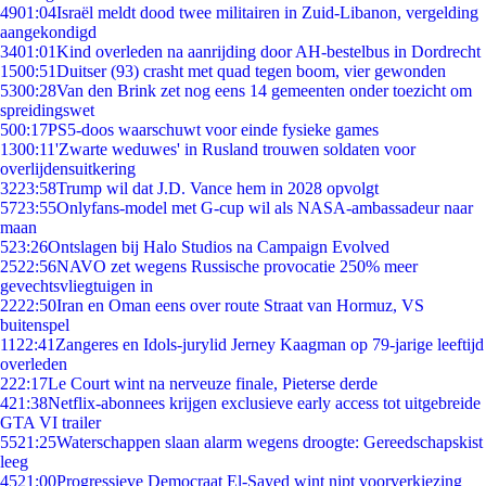
49
01:04
Israël meldt dood twee militairen in Zuid-Libanon, vergelding
aangekondigd
34
01:01
Kind overleden na aanrijding door AH-bestelbus in Dordrecht
15
00:51
Duitser (93) crasht met quad tegen boom, vier gewonden
53
00:28
Van den Brink zet nog eens 14 gemeenten onder toezicht om
spreidingswet
5
00:17
PS5-doos waarschuwt voor einde fysieke games
13
00:11
'Zwarte weduwes' in Rusland trouwen soldaten voor
overlijdensuitkering
32
23:58
Trump wil dat J.D. Vance hem in 2028 opvolgt
57
23:55
Onlyfans-model met G-cup wil als NASA-ambassadeur naar
maan
5
23:26
Ontslagen bij Halo Studios na Campaign Evolved
25
22:56
NAVO zet wegens Russische provocatie 250% meer
gevechtsvliegtuigen in
22
22:50
Iran en Oman eens over route Straat van Hormuz, VS
buitenspel
11
22:41
Zangeres en Idols-jurylid Jerney Kaagman op 79-jarige leeftijd
overleden
2
22:17
Le Court wint na nerveuze finale, Pieterse derde
4
21:38
Netflix-abonnees krijgen exclusieve early access tot uitgebreide
GTA VI trailer
55
21:25
Waterschappen slaan alarm wegens droogte: Gereedschapskist
leeg
45
21:00
Progressieve Democraat El-Sayed wint nipt voorverkiezing