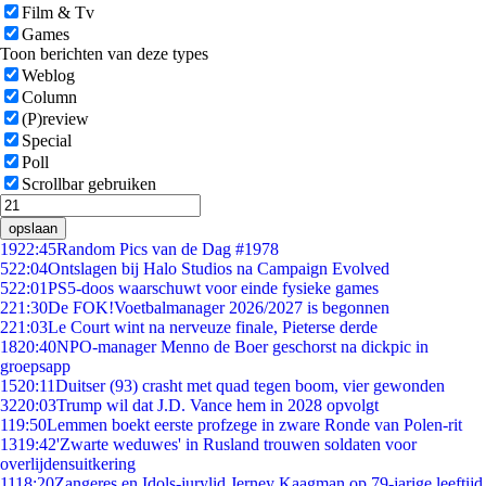
Film & Tv
Games
Toon berichten van deze types
Weblog
Column
(P)review
Special
Poll
Scrollbar gebruiken
opslaan
19
22:45
Random Pics van de Dag #1978
5
22:04
Ontslagen bij Halo Studios na Campaign Evolved
5
22:01
PS5-doos waarschuwt voor einde fysieke games
2
21:30
De FOK!Voetbalmanager 2026/2027 is begonnen
2
21:03
Le Court wint na nerveuze finale, Pieterse derde
18
20:40
NPO-manager Menno de Boer geschorst na dickpic in
groepsapp
15
20:11
Duitser (93) crasht met quad tegen boom, vier gewonden
32
20:03
Trump wil dat J.D. Vance hem in 2028 opvolgt
1
19:50
Lemmen boekt eerste profzege in zware Ronde van Polen-rit
13
19:42
'Zwarte weduwes' in Rusland trouwen soldaten voor
overlijdensuitkering
11
18:20
Zangeres en Idols-jurylid Jerney Kaagman op 79-jarige leeftijd