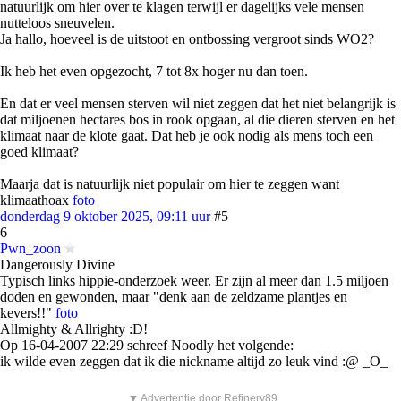
natuurlijk om hier over te klagen terwijl er dagelijks vele mensen
nutteloos sneuvelen.
Ja hallo, hoeveel is de uitstoot en ontbossing vergroot sinds WO2?
Ik heb het even opgezocht, 7 tot 8x hoger nu dan toen.
En dat er veel mensen sterven wil niet zeggen dat het niet belangrijk is
dat miljoenen hectares bos in rook opgaan, al die dieren sterven en het
klimaat naar de klote gaat. Dat heb je ook nodig als mens toch een
goed klimaat?
Maarja dat is natuurlijk niet populair om hier te zeggen want
klimaathoax
foto
donderdag 9 oktober 2025, 09:11 uur
#5
6
Pwn_zoon
Dangerously Divine
Typisch links hippie-onderzoek weer. Er zijn al meer dan 1.5 miljoen
doden en gewonden, maar "denk aan de zeldzame plantjes en
kevers!!"
foto
Allmighty & Allrighty :D!
Op 16-04-2007 22:29 schreef Noodly het volgende:
ik wilde even zeggen dat ik die nickname altijd zo leuk vind :@ _O_
▼ Advertentie door Refinery89