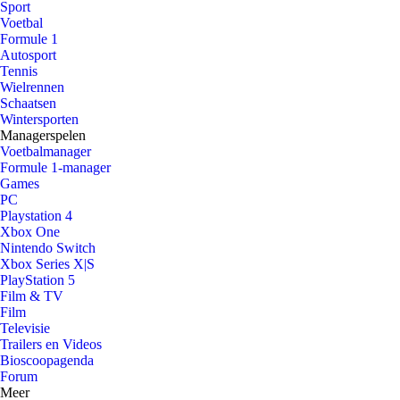
Sport
Voetbal
Formule 1
Autosport
Tennis
Wielrennen
Schaatsen
Wintersporten
Managerspelen
Voetbalmanager
Formule 1-manager
Games
PC
Playstation 4
Xbox One
Nintendo Switch
Xbox Series X|S
PlayStation 5
Film & TV
Film
Televisie
Trailers en Videos
Bioscoopagenda
Forum
Meer