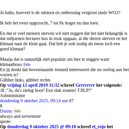
Ja hallo, hoeveel is de uitstoot en ontbossing vergroot sinds WO2?
Ik heb het even opgezocht, 7 tot 8x hoger nu dan toen.
En dat er veel mensen sterven wil niet zeggen dat het niet belangrijk is
dat miljoenen hectares bos in rook opgaan, al die dieren sterven en het
klimaat naar de klote gaat. Dat heb je ook nodig als mens toch een
goed klimaat?
Maarja dat is natuurlijk niet populair om hier te zeggen want
klimaathoax
foto
En jij denkt dat bovenstaande iemand interesseert die nu oorlog aan het
voeren is?
Glibber links, glibber rechts
Op
vrijdag 12 april 2019 11:32
schreef
Grrrrrrrr
het volgende:
:B :"Ja, da's zielug hoor! Een slak zouten! TJILP!"
Administrator
donderdag 9 oktober 2025, 09:14 uur
#7
8
Danny
always and nevermore
quote:
Op
donderdag 9 oktober 2025 @ 09:10
schreef
el_rojo
het