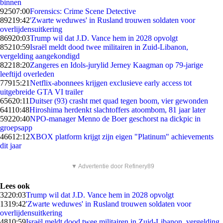
binnen
925
07:00
Forensics: Crime Scene Detective
892
19:42
'Zwarte weduwes' in Rusland trouwen soldaten voor
overlijdensuitkering
869
20:03
Trump wil dat J.D. Vance hem in 2028 opvolgt
852
10:59
Israël meldt dood twee militairen in Zuid-Libanon,
vergelding aangekondigd
822
18:20
Zangeres en Idols-jurylid Jerney Kaagman op 79-jarige
leeftijd overleden
779
15:21
Netflix-abonnees krijgen exclusieve early access tot
uitgebreide GTA VI trailer
656
20:11
Duitser (93) crasht met quad tegen boom, vier gewonden
641
10:48
Hiroshima herdenkt slachtoffers atoombom, 81 jaar later
592
20:40
NPO-manager Menno de Boer geschorst na dickpic in
groepsapp
466
12:12
XBOX platform krijgt zijn eigen "Platinum" achievements
dit jaar
▼ Advertentie door Refinery89
Lees ook
32
20:03
Trump wil dat J.D. Vance hem in 2028 opvolgt
13
19:42
'Zwarte weduwes' in Rusland trouwen soldaten voor
overlijdensuitkering
48
10:59
Israël meldt dood twee militairen in Zuid-Libanon, vergelding