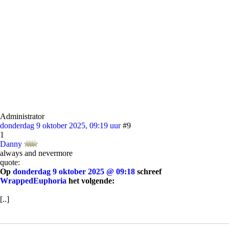
Administrator
donderdag 9 oktober 2025, 09:19 uur
#9
1
Danny
always and nevermore
quote:
Op
donderdag 9 oktober 2025 @ 09:18
schreef
WrappedEuphoria
het volgende:
[..]
Die klote rietjes en dopjes hebben meer met milieu te maken dan met