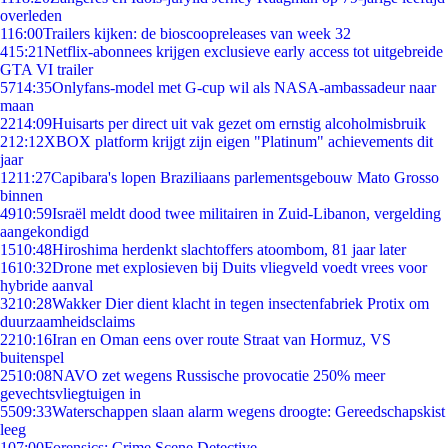
overleden
1
16:00
Trailers kijken: de bioscoopreleases van week 32
4
15:21
Netflix-abonnees krijgen exclusieve early access tot uitgebreide
GTA VI trailer
57
14:35
Onlyfans-model met G-cup wil als NASA-ambassadeur naar
maan
22
14:09
Huisarts per direct uit vak gezet om ernstig alcoholmisbruik
2
12:12
XBOX platform krijgt zijn eigen "Platinum" achievements dit
jaar
12
11:27
Capibara's lopen Braziliaans parlementsgebouw Mato Grosso
binnen
49
10:59
Israël meldt dood twee militairen in Zuid-Libanon, vergelding
aangekondigd
15
10:48
Hiroshima herdenkt slachtoffers atoombom, 81 jaar later
16
10:32
Drone met explosieven bij Duits vliegveld voedt vrees voor
hybride aanval
32
10:28
Wakker Dier dient klacht in tegen insectenfabriek Protix om
duurzaamheidsclaims
22
10:16
Iran en Oman eens over route Straat van Hormuz, VS
buitenspel
25
10:08
NAVO zet wegens Russische provocatie 250% meer
gevechtsvliegtuigen in
55
09:33
Waterschappen slaan alarm wegens droogte: Gereedschapskist
leeg
1
07:00
Forensics: Crime Scene Detective