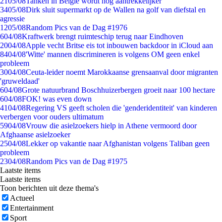
21
05/08
Tanken in België wordt nóg aantrekkelijker
34
05/08
Dirk sluit supermarkt op de Wallen na golf van diefstal en
agressie
12
05/08
Random Pics van de Dag #1976
6
04/08
Kraftwerk brengt ruimteschip terug naar Eindhoven
20
04/08
Apple vecht Britse eis tot inbouwen backdoor in iCloud aan
84
04/08
'Witte' mannen discrimineren is volgens OM geen enkel
probleem
30
04/08
Ceuta-leider noemt Marokkaanse grensaanval door migranten
'gruweldaad'
6
04/08
Grote natuurbrand Boschhuizerbergen groeit naar 100 hectare
6
04/08
FOK! was even down
41
04/08
Regering VS geeft scholen die 'genderidentiteit' van kinderen
verbergen voor ouders ultimatum
59
04/08
Vrouw die asielzoekers hielp in Athene vermoord door
Afghaanse asielzoeker
25
04/08
Lekker op vakantie naar Afghanistan volgens Taliban geen
probleem
23
04/08
Random Pics van de Dag #1975
Laatste items
Laatste items
Toon berichten uit deze thema's
Actueel
Entertainment
Sport