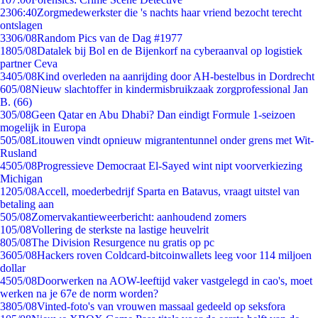
23
06:40
Zorgmedewerkster die 's nachts haar vriend bezocht terecht
ontslagen
33
06/08
Random Pics van de Dag #1977
18
05/08
Datalek bij Bol en de Bijenkorf na cyberaanval op logistiek
partner Ceva
34
05/08
Kind overleden na aanrijding door AH-bestelbus in Dordrecht
6
05/08
Nieuw slachtoffer in kindermisbruikzaak zorgprofessional Jan
B. (66)
3
05/08
Geen Qatar en Abu Dhabi? Dan eindigt Formule 1-seizoen
mogelijk in Europa
5
05/08
Litouwen vindt opnieuw migrantentunnel onder grens met Wit-
Rusland
45
05/08
Progressieve Democraat El-Sayed wint nipt voorverkiezing
Michigan
12
05/08
Accell, moederbedrijf Sparta en Batavus, vraagt uitstel van
betaling aan
5
05/08
Zomervakantieweerbericht: aanhoudend zomers
1
05/08
Vollering de sterkste na lastige heuvelrit
8
05/08
The Division Resurgence nu gratis op pc
36
05/08
Hackers roven Coldcard-bitcoinwallets leeg voor 114 miljoen
dollar
45
05/08
Doorwerken na AOW-leeftijd vaker vastgelegd in cao's, moet
werken na je 67e de norm worden?
38
05/08
Vinted-foto's van vrouwen massaal gedeeld op seksfora