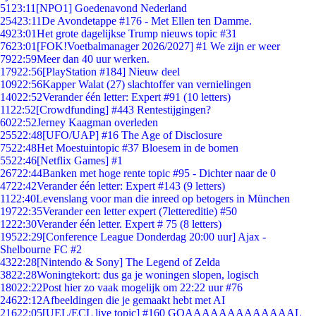
51
23:11
[NPO1] Goedenavond Nederland
254
23:11
De Avondetappe #176 - Met Ellen ten Damme.
49
23:01
Het grote dagelijkse Trump nieuws topic #31
76
23:01
[FOK!Voetbalmanager 2026/2027] #1 We zijn er weer
79
22:59
Meer dan 40 uur werken.
179
22:56
[PlayStation #184] Nieuw deel
109
22:56
Kapper Walat (27) slachtoffer van vernielingen
140
22:52
Verander één letter: Expert #91 (10 letters)
11
22:52
[Crowdfunding] #443 Rentestijgingen?
60
22:52
Jerney Kaagman overleden
255
22:48
[UFO/UAP] #16 The Age of Disclosure
75
22:48
Het Moestuintopic #37 Bloesem in de bomen
55
22:46
[Netflix Games] #1
267
22:44
Banken met hoge rente topic #95 - Dichter naar de 0
47
22:42
Verander één letter: Expert #143 (9 letters)
11
22:40
Levenslang voor man die inreed op betogers in München
197
22:35
Verander een letter expert (7lettereditie) #50
12
22:30
Verander één letter. Expert # 75 (8 letters)
195
22:29
[Conference League Donderdag 20:00 uur] Ajax -
Shelbourne FC #2
43
22:28
[Nintendo & Sony] The Legend of Zelda
38
22:28
Woningtekort: dus ga je woningen slopen, logisch
180
22:22
Post hier zo vaak mogelijk om 22:22 uur #76
246
22:12
Afbeeldingen die je gemaakt hebt met AI
216
22:05
[UEL/ECL live topic] #160 GOAAAAAAAAAAAAAL