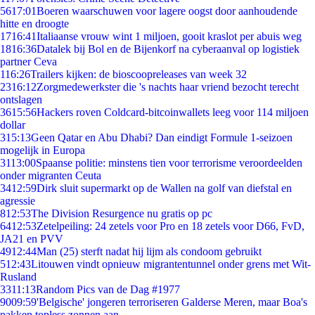
56
17:01
Boeren waarschuwen voor lagere oogst door aanhoudende
hitte en droogte
17
16:41
Italiaanse vrouw wint 1 miljoen, gooit kraslot per abuis weg
18
16:36
Datalek bij Bol en de Bijenkorf na cyberaanval op logistiek
partner Ceva
1
16:26
Trailers kijken: de bioscoopreleases van week 32
23
16:12
Zorgmedewerkster die 's nachts haar vriend bezocht terecht
ontslagen
36
15:56
Hackers roven Coldcard-bitcoinwallets leeg voor 114 miljoen
dollar
3
15:13
Geen Qatar en Abu Dhabi? Dan eindigt Formule 1-seizoen
mogelijk in Europa
31
13:00
Spaanse politie: minstens tien voor terrorisme veroordeelden
onder migranten Ceuta
34
12:59
Dirk sluit supermarkt op de Wallen na golf van diefstal en
agressie
8
12:53
The Division Resurgence nu gratis op pc
64
12:53
Zetelpeiling: 24 zetels voor Pro en 18 zetels voor D66, FvD,
JA21 en PVV
49
12:44
Man (25) sterft nadat hij lijm als condoom gebruikt
5
12:43
Litouwen vindt opnieuw migrantentunnel onder grens met Wit-
Rusland
33
11:13
Random Pics van de Dag #1977
90
09:59
'Belgische' jongeren terroriseren Galderse Meren, maar Boa's
pakken topless zonnen aan