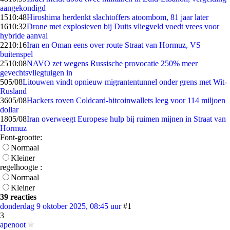
aangekondigd
15
10:48
Hiroshima herdenkt slachtoffers atoombom, 81 jaar later
16
10:32
Drone met explosieven bij Duits vliegveld voedt vrees voor
hybride aanval
22
10:16
Iran en Oman eens over route Straat van Hormuz, VS
buitenspel
25
10:08
NAVO zet wegens Russische provocatie 250% meer
gevechtsvliegtuigen in
5
05/08
Litouwen vindt opnieuw migrantentunnel onder grens met Wit-
Rusland
36
05/08
Hackers roven Coldcard-bitcoinwallets leeg voor 114 miljoen
dollar
18
05/08
Iran overweegt Europese hulp bij ruimen mijnen in Straat van
Hormuz
Font-grootte:
Normaal
Kleiner
regelhoogte :
Normaal
Kleiner
39 reacties
donderdag 9 oktober 2025, 08:45 uur
#1
3
apenoot