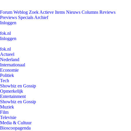
Forum
Weblog
Zoek
Actieve Items
Nieuws
Columns
Reviews
Previews
Specials
Archief
Inloggen
fok.nl
Inloggen
fok.nl
Actueel
Nederland
Internationaal
Economie
Politiek
Tech
Showbiz en Gossip
Opmerkelijk
Entertainment
Showbiz en Gossip
Muziek
Film
Televisie
Media & Cultuur
Bioscoopagenda