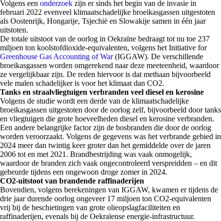
Volgens een
onderzoek
zijn er sinds het begin van de invasie in
februari 2022 evenveel klimaatschadelijke broeikasgassen uitgestoten
als Oostenrijk, Hongarije, Tsjechië en Slowakije samen in één jaar
uitstoten.
De totale uitstoot van de oorlog in Oekraïne bedraagt tot nu toe 237
miljoen ton koolstofdioxide-equivalenten, volgens het Initiative for
Greenhouse Gas Accounting of War
(IGGAW). De verschillende
broeikasgassen worden omgerekend naar deze meeteenheid, waardoor
ze vergelijkbaar zijn. De reden hiervoor is dat methaan bijvoorbeeld
vele malen schadelijker is voor het klimaat dan CO2.
Tanks en straalvliegtuigen verbranden veel diesel en kerosine
Volgens de studie wordt een derde van de klimaatschadelijke
broeikasgassen uitgestoten door de oorlog zelf, bijvoorbeeld door tanks
en vliegtuigen die grote hoeveelheden diesel en kerosine verbranden.
Een andere belangrijke factor zijn de bosbranden die door de oorlog
worden veroorzaakt. Volgens de gegevens was het verbrande gebied in
2024 meer dan twintig keer groter dan het gemiddelde over de jaren
2006 tot en met 2021. Brandbestrijding was vaak onmogelijk,
waardoor de branden zich vaak ongecontroleerd verspreidden – en dit
gebeurde tijdens een ongewoon droge zomer in 2024.
CO2-uitstoot van brandende raffinaderijen
Bovendien, volgens berekeningen van IGGAW, kwamen er tijdens de
drie jaar durende oorlog ongeveer 17 miljoen ton CO2-equivalenten
vrij bij de beschietingen van grote olieopslagfaciliteiten en
raffinaderijen, evenals bij de Oekraïense energie-infrastructuur.