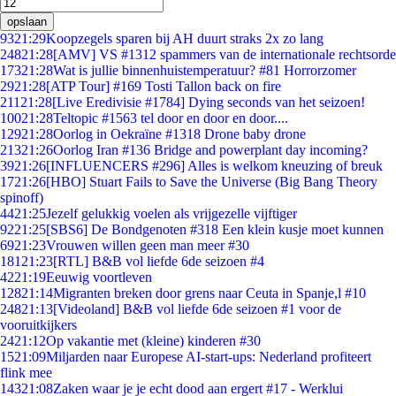
opslaan
93
21:29
Koopzegels sparen bij AH duurt straks 2x zo lang
248
21:28
[AMV] VS #1312 spammers van de internationale rechtsorde
173
21:28
Wat is jullie binnenhuistemperatuur? #81 Horrorzomer
29
21:28
[ATP Tour] #169 Tosti Tallon back on fire
211
21:28
[Live Eredivisie #1784] Dying seconds van het seizoen!
100
21:28
Teltopic #1563 tel door en door en door....
129
21:28
Oorlog in Oekraïne #1318 Drone baby drone
213
21:26
Oorlog Iran #136 Bridge and powerplant day incoming?
39
21:26
[INFLUENCERS #296] Alles is welkom kneuzing of breuk
17
21:26
[HBO] Stuart Fails to Save the Universe (Big Bang Theory
spinoff)
44
21:25
Jezelf gelukkig voelen als vrijgezelle vijftiger
92
21:25
[SBS6] De Bondgenoten #318 Een klein kusje moet kunnen
69
21:23
Vrouwen willen geen man meer #30
181
21:23
[RTL] B&B vol liefde 6de seizoen #4
42
21:19
Eeuwig voortleven
128
21:14
Migranten breken door grens naar Ceuta in Spanje,l #10
248
21:13
[Videoland] B&B vol liefde 6de seizoen #1 voor de
vooruitkijkers
24
21:12
Op vakantie met (kleine) kinderen #30
15
21:09
Miljarden naar Europese AI-start-ups: Nederland profiteert
flink mee
143
21:08
Zaken waar je je echt dood aan ergert #17 - Werklui