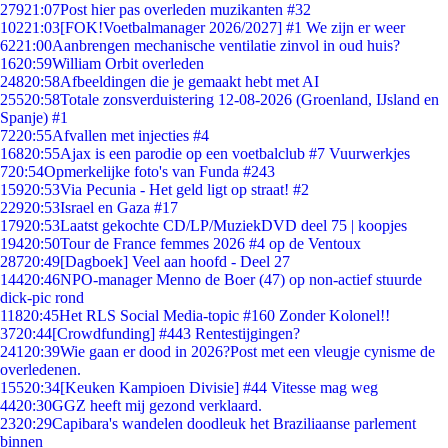
279
21:07
Post hier pas overleden muzikanten #32
102
21:03
[FOK!Voetbalmanager 2026/2027] #1 We zijn er weer
62
21:00
Aanbrengen mechanische ventilatie zinvol in oud huis?
16
20:59
William Orbit overleden
248
20:58
Afbeeldingen die je gemaakt hebt met AI
255
20:58
Totale zonsverduistering 12-08-2026 (Groenland, IJsland en
Spanje) #1
72
20:55
Afvallen met injecties #4
168
20:55
Ajax is een parodie op een voetbalclub #7 Vuurwerkjes
7
20:54
Opmerkelijke foto's van Funda #243
159
20:53
Via Pecunia - Het geld ligt op straat! #2
229
20:53
Israel en Gaza #17
179
20:53
Laatst gekochte CD/LP/MuziekDVD deel 75 | koopjes
194
20:50
Tour de France femmes 2026 #4 op de Ventoux
287
20:49
[Dagboek] Veel aan hoofd - Deel 27
144
20:46
NPO-manager Menno de Boer (47) op non-actief stuurde
dick-pic rond
118
20:45
Het RLS Social Media-topic #160 Zonder Kolonel!!
37
20:44
[Crowdfunding] #443 Rentestijgingen?
241
20:39
Wie gaan er dood in 2026?Post met een vleugje cynisme de
overledenen.
155
20:34
[Keuken Kampioen Divisie] #44 Vitesse mag weg
44
20:30
GGZ heeft mij gezond verklaard.
23
20:29
Capibara's wandelen doodleuk het Braziliaanse parlement
binnen