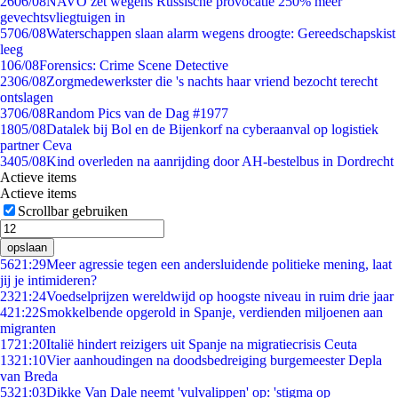
26
06/08
NAVO zet wegens Russische provocatie 250% meer
gevechtsvliegtuigen in
57
06/08
Waterschappen slaan alarm wegens droogte: Gereedschapskist
leeg
1
06/08
Forensics: Crime Scene Detective
23
06/08
Zorgmedewerkster die 's nachts haar vriend bezocht terecht
ontslagen
37
06/08
Random Pics van de Dag #1977
18
05/08
Datalek bij Bol en de Bijenkorf na cyberaanval op logistiek
partner Ceva
34
05/08
Kind overleden na aanrijding door AH-bestelbus in Dordrecht
Actieve items
Actieve items
Scrollbar gebruiken
opslaan
56
21:29
Meer agressie tegen een andersluidende politieke mening, laat
jij je intimideren?
23
21:24
Voedselprijzen wereldwijd op hoogste niveau in ruim drie jaar
4
21:22
Smokkelbende opgerold in Spanje, verdienden miljoenen aan
migranten
17
21:20
Italië hindert reizigers uit Spanje na migratiecrisis Ceuta
13
21:10
Vier aanhoudingen na doodsbedreiging burgemeester Depla
van Breda
53
21:03
Dikke Van Dale neemt 'vulvalippen' op: 'stigma op