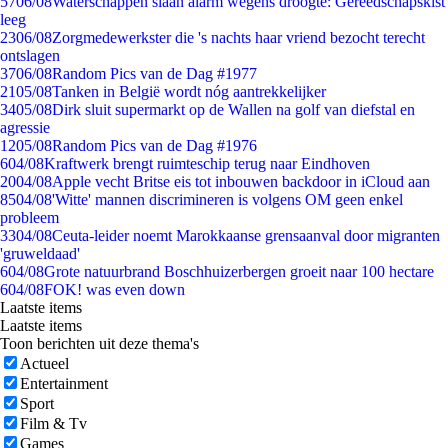
57
06/08
Waterschappen slaan alarm wegens droogte: Gereedschapskist
leeg
23
06/08
Zorgmedewerkster die 's nachts haar vriend bezocht terecht
ontslagen
37
06/08
Random Pics van de Dag #1977
21
05/08
Tanken in België wordt nóg aantrekkelijker
34
05/08
Dirk sluit supermarkt op de Wallen na golf van diefstal en
agressie
12
05/08
Random Pics van de Dag #1976
6
04/08
Kraftwerk brengt ruimteschip terug naar Eindhoven
20
04/08
Apple vecht Britse eis tot inbouwen backdoor in iCloud aan
85
04/08
'Witte' mannen discrimineren is volgens OM geen enkel
probleem
33
04/08
Ceuta-leider noemt Marokkaanse grensaanval door migranten
'gruweldaad'
6
04/08
Grote natuurbrand Boschhuizerbergen groeit naar 100 hectare
6
04/08
FOK! was even down
Laatste items
Laatste items
Toon berichten uit deze thema's
Actueel
Entertainment
Sport
Film & Tv
Games