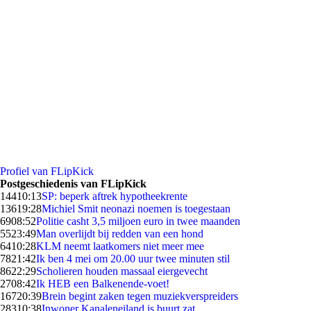
Profiel van FLipKick
Postgeschiedenis van FLipKick
144
10:13
SP: beperk aftrek hypotheekrente
136
19:28
Michiel Smit neonazi noemen is toegestaan
69
08:52
Politie casht 3,5 miljoen euro in twee maanden
55
23:49
Man overlijdt bij redden van een hond
64
10:28
KLM neemt laatkomers niet meer mee
78
21:42
Ik ben 4 mei om 20.00 uur twee minuten stil
86
22:29
Scholieren houden massaal eiergevecht
27
08:42
Ik HEB een Balkenende-voet!
167
20:39
Brein begint zaken tegen muziekverspreiders
283
10:38
Inwoner Kanaleneiland is buurt zat