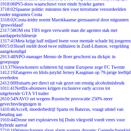
19
18:06
PS5-doos waarschuwt voor einde fysieke games
37
18:02
Spaanse politie: minstens tien voor terrorisme veroordeelden
onder migranten Ceuta
33
18:02
Ceuta-leider noemt Marokkaanse grensaanval door migranten
'gruweldaad'
23
17:58
OM eist TBS tegen verwarde man die agenten stak met
aardappelschilmesje
13
17:41
Meta krijgt half miljard boete voor mentale schade bij jongeren
69
15:03
Israël meldt dood twee militairen in Zuid-Libanon, vergelding
aangekondigd
29
13:48
NPO-manager Menno de Boer geschorst na dickpic in
groepsapp
1
13:37
Nieuwkomers schitteren bij ruime Europese zege FC Twente
14
12:19
Zangeres en Idols-jurylid Jerney Kaagman op 79-jarige leeftijd
overleden
24
12:00
Huisarts per direct uit vak gezet om ernstig alcoholmisbruik
10
11:41
Netflix-abonnees krijgen exclusieve early access tot
uitgebreide GTA VI trailer
26
10:54
NAVO zet wegens Russische provocatie 250% meer
gevechtsvliegtuigen in
14
10:46
Accell, moederbedrijf Sparta en Batavus, vraagt uitstel van
betaling aan
19
10:44
Drone met explosieven bij Duits vliegveld voedt vrees voor
hybride aanval
57
10:16
Waterschappen slaan alarm wegens droogte: Gereedschapskist