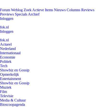
Forum
Weblog
Zoek
Actieve Items
Nieuws
Columns
Reviews
Previews
Specials
Archief
Inloggen
fok.nl
Inloggen
fok.nl
Actueel
Nederland
Internationaal
Economie
Politiek
Tech
Showbiz en Gossip
Opmerkelijk
Entertainment
Showbiz en Gossip
Muziek
Film
Televisie
Media & Cultuur
Bioscoopagenda