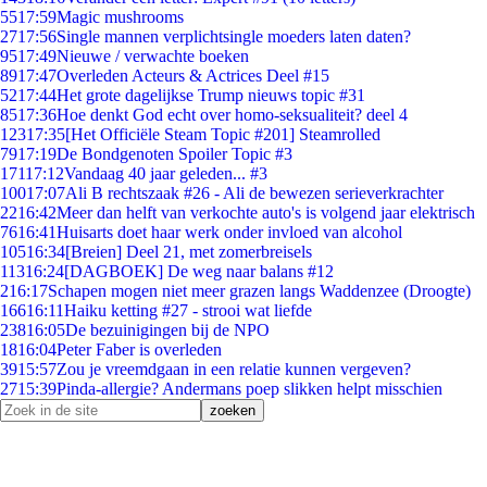
55
17:59
Magic mushrooms
27
17:56
Single mannen verplichtsingle moeders laten daten?
95
17:49
Nieuwe / verwachte boeken
89
17:47
Overleden Acteurs & Actrices Deel #15
52
17:44
Het grote dagelijkse Trump nieuws topic #31
85
17:36
Hoe denkt God echt over homo-seksualiteit? deel 4
123
17:35
[Het Officiële Steam Topic #201] Steamrolled
79
17:19
De Bondgenoten Spoiler Topic #3
171
17:12
Vandaag 40 jaar geleden... #3
100
17:07
Ali B rechtszaak #26 - Ali de bewezen serieverkrachter
22
16:42
Meer dan helft van verkochte auto's is volgend jaar elektrisch
76
16:41
Huisarts doet haar werk onder invloed van alcohol
105
16:34
[Breien] Deel 21, met zomerbreisels
113
16:24
[DAGBOEK] De weg naar balans #12
2
16:17
Schapen mogen niet meer grazen langs Waddenzee (Droogte)
166
16:11
Haiku ketting #27 - strooi wat liefde
238
16:05
De bezuinigingen bij de NPO
18
16:04
Peter Faber is overleden
39
15:57
Zou je vreemdgaan in een relatie kunnen vergeven?
27
15:39
Pinda-allergie? Andermans poep slikken helpt misschien