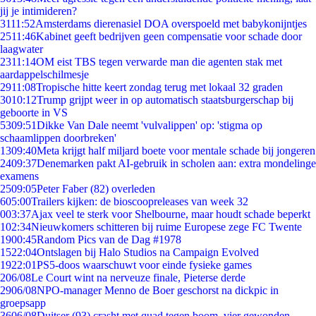
jij je intimideren?
31
11:52
Amsterdams dierenasiel DOA overspoeld met babykonijntjes
25
11:46
Kabinet geeft bedrijven geen compensatie voor schade door
laagwater
23
11:14
OM eist TBS tegen verwarde man die agenten stak met
aardappelschilmesje
29
11:08
Tropische hitte keert zondag terug met lokaal 32 graden
30
10:12
Trump grijpt weer in op automatisch staatsburgerschap bij
geboorte in VS
53
09:51
Dikke Van Dale neemt 'vulvalippen' op: 'stigma op
schaamlippen doorbreken'
13
09:40
Meta krijgt half miljard boete voor mentale schade bij jongeren
24
09:37
Denemarken pakt AI-gebruik in scholen aan: extra mondelinge
examens
25
09:05
Peter Faber (82) overleden
6
05:00
Trailers kijken: de bioscoopreleases van week 32
0
03:37
Ajax veel te sterk voor Shelbourne, maar houdt schade beperkt
1
02:34
Nieuwkomers schitteren bij ruime Europese zege FC Twente
19
00:45
Random Pics van de Dag #1978
15
22:04
Ontslagen bij Halo Studios na Campaign Evolved
19
22:01
PS5-doos waarschuwt voor einde fysieke games
2
06/08
Le Court wint na nerveuze finale, Pieterse derde
29
06/08
NPO-manager Menno de Boer geschorst na dickpic in
groepsapp
36
06/08
Duitser (93) crasht met quad tegen boom, vier gewonden