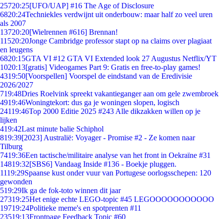
257
20:25
[UFO/UAP] #16 The Age of Disclosure
68
20:24
Techniekles verdwijnt uit onderbouw: maar half zo veel uren
als 2007
137
20:20
[Wielrennen #616] Brennan!
115
20:20
Jonge Cambridge professor stapt op na claims over plagiaat
en leugens
68
20:15
GTA VI #12 GTA VI Extended look 27 Augustus Netflix/YT
10
20:13
[gratis] Videogames Part 9: Gratis en free-to-play games!
43
19:50
[Voorspellen] Voorspel de eindstand van de Eredivisie
2026/2027
7
19:48
Dries Roelvink spreekt vakantieganger aan om gele zwembroek
49
19:46
Woningtekort: dus ga je woningen slopen, logisch
241
19:46
Top 2000 Editie 2025 #243 Alle dikzakken willen op je
lijken
4
19:42
Last minute balie Schiphol
8
19:39
[2023] Australië: Voyager - Promise #2 - Ze komen naar
Tilburg
74
19:36
Een tactische/militaire analyse van het front in Oekraïne #31
148
19:32
[SBS6] Vandaag Inside #136 - Boekje pluggen.
11
19:29
Spaanse kust onder vuur van Portugese oorlogsschepen: 120
gewonden
5
19:29
Ik ga de fok-toto winnen dit jaar
273
19:25
Het enige echte LEGO-topic #45 LEGOOOOOOOOOOO
197
19:24
Politieke meme's en spotprenten #11
235
19:13
Frontpage Feedback Topic #60