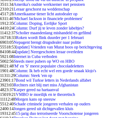
35
11:34
Amerika's oudste werknemer met pensioen
23
10:21
Leraar geschorst na weddenschap
45
17:28
Amerikaanse tiener licht autodealer op
63
11:46
'Michael Jackson in financiele problemen'
19
12:35
Column: Doping, Eerlijke Sport
44
10:24
Column: Durf jij te leven zonder labeltjes?
114
12:37
Scholier maandenlang mishandeld en gefilmd
167
18:33
Roken wordt flink duurder per 1 februari
69
03:05
Nepagent brengt drugsdealer naar politie
555
18:53
[update] Vrienden van Murat boos op berichtgeving
841
08:44
[update] Neergeschoten leraar overleden
59
21:08
Internet in Cuba verboden
50
02:56
Steeds meer pubers op WO en HBO
80
21:48
'M' en 'S' meest populaire chocoladeletters
19
01:48
Column: Ik heb echt wel een goede smaak klojo's
113
11:29
Column: Steek 'em op
239
01:17
Bond wil Turkse letters in Nederlands alfabet
39
23:03
Rechters niet blij met miss Afghanistan
48
23:37
Karper gered na hartaanval
150
19:21
VMBO te moeilijk en te theoretisch
111
12:48
Morgen kans op sneeuw
55
12:40
Schade criminele jongeren verhalen op ouders
24
00:14
Jongen gered uit dichtgevallen kluis
193
12:45
15-jarig duo terroriseerde Voorschotense jongeren