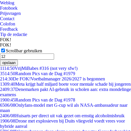
Weblog
Fotoboek
Prijsvragen
Contact
Colofon
Feedback
Tip de redactie
FOK!
FOK!
Scrollbar gebruiken
opslaan
11
14:50
VrijMiBabes #316 (not very sfw!)
35
14:50
Random Pics van de Dag #1979
2
14:30
De FOK!Voetbalmanager 2026/2027 is begonnen
13
09:40
Meta krijgt half miljard boete voor mentale schade bij jongeren
24
09:37
Denemarken pakt AI-gebruik in scholen aan: extra mondelinge
examens
19
00:45
Random Pics van de Dag #1978
65
06/08
Onlyfans-model met G-cup wil als NASA-ambassadeur naar
maan
24
06/08
Huisarts per direct uit vak gezet om ernstig alcoholmisbruik
19
06/08
Drone met explosieven bij Duits vliegveld voedt vrees voor
hybride aanval