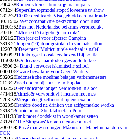
29
04:38
Romeins treinstation krijgt naam paus
67
12:44
Superslim topmodel stopt Sloveense tv-show
28
22:32
10.000 creditcards Visa geblokkeerd na fraude
103
15:02
Wet comapati?nte bekrachtigd door Bush
115
01:52
Bus met Nederlandse pelgrims verongelukt
292
16:15
Meisje (15) afgetuigd 'om niks'
19
21:25
Tien jaar cel voor afperser Campina
38
13:21
Jongen (16) doodgestoken in voetbalstadion
122
07:30
Dewinter: 'Multiculturele verhaal is naïef'
109
09:21
Limburgse Lonsdalers bekend bij politie
115
00:02
Onderzoek naar doden gewonde Irakees
455
00:24
Brand verwoest islamitische school
60
00:06
Zware bewaking voor Geert Wilders
58
20:20
Indonesische moslims belagen varkensmesters
21
23:22
Veel doden bij aanslag in Bagdad
18
22:26
Gehandicapte jongen verdronken in sloot
47
14:18
Almeloër verwondt vijf mensen met mes
52
03:32
Meisje pleegt zelfmoord tijdens examen
38
23:56
Iraniërs dood na drinken van zelfgemaakte wodka
23
18:53
Grote brand Shell-fabriek in Pernis
38
11:33
Junk moet doodskist in woonkamer zetten
43
12:01
'The Simpsons' krijgen nieuw contract
300
07:45
Privé mailwisselingen Máxima en Mabel in handen van
FOK!
52
00:25
Meisje dood na val uit attractie in pretpark