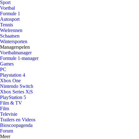
Sport
Voetbal
Formule 1
Autosport
Tennis
Wielrennen
Schaatsen
Wintersporten
Managerspelen
Voetbalmanager
Formule 1-manager
Games
PC
Playstation 4
Xbox One
Nintendo Switch
Xbox Series X|S
PlayStation 5
Film & TV
Film
Televisie
Trailers en Videos
Bioscoopagenda
Forum
Meer