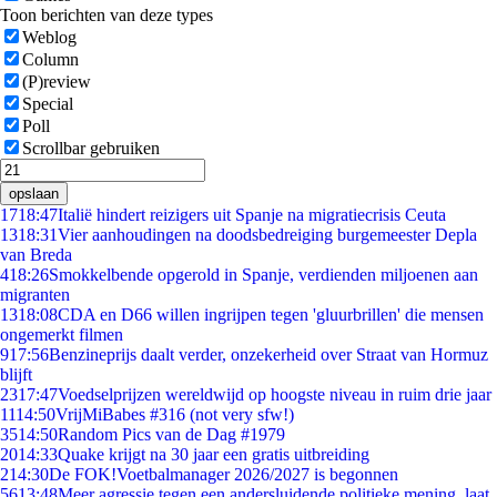
Toon berichten van deze types
Weblog
Column
(P)review
Special
Poll
Scrollbar gebruiken
opslaan
17
18:47
Italië hindert reizigers uit Spanje na migratiecrisis Ceuta
13
18:31
Vier aanhoudingen na doodsbedreiging burgemeester Depla
van Breda
4
18:26
Smokkelbende opgerold in Spanje, verdienden miljoenen aan
migranten
13
18:08
CDA en D66 willen ingrijpen tegen 'gluurbrillen' die mensen
ongemerkt filmen
9
17:56
Benzineprijs daalt verder, onzekerheid over Straat van Hormuz
blijft
23
17:47
Voedselprijzen wereldwijd op hoogste niveau in ruim drie jaar
11
14:50
VrijMiBabes #316 (not very sfw!)
35
14:50
Random Pics van de Dag #1979
20
14:33
Quake krijgt na 30 jaar een gratis uitbreiding
2
14:30
De FOK!Voetbalmanager 2026/2027 is begonnen
56
13:48
Meer agressie tegen een andersluidende politieke mening, laat