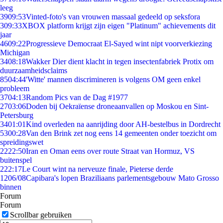
leeg
39
09:53
Vinted-foto's van vrouwen massaal gedeeld op seksfora
3
09:33
XBOX platform krijgt zijn eigen "Platinum" achievements dit
jaar
46
09:22
Progressieve Democraat El-Sayed wint nipt voorverkiezing
Michigan
34
08:18
Wakker Dier dient klacht in tegen insectenfabriek Protix om
duurzaamheidsclaims
85
04:44
'Witte' mannen discrimineren is volgens OM geen enkel
probleem
37
04:13
Random Pics van de Dag #1977
27
03:06
Doden bij Oekraïense droneaanvallen op Moskou en Sint-
Petersburg
34
01:01
Kind overleden na aanrijding door AH-bestelbus in Dordrecht
53
00:28
Van den Brink zet nog eens 14 gemeenten onder toezicht om
spreidingswet
22
22:50
Iran en Oman eens over route Straat van Hormuz, VS
buitenspel
2
22:17
Le Court wint na nerveuze finale, Pieterse derde
12
06/08
Capibara's lopen Braziliaans parlementsgebouw Mato Grosso
binnen
Forum
Forum
Scrollbar gebruiken