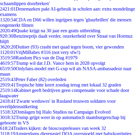
schaamlippen doorbreken'
24
21:01
Denemarken pakt AI-gebruik in scholen aan: extra mondelinge
examens
13
20:54
CDA en D66 willen ingrijpen tegen 'gluurbrillen' die mensen
ongemerkt filmen
20
20:49
Quake krijgt na 30 jaar een gratis uitbreiding
9
20:30
Benzineprijs daalt verder, onzekerheid over Straat van Hormuz
blijft
36
20:20
Duitser (93) crasht met quad tegen boom, vier gewonden
11
20:01
VrijMiBabes #316 (not very sfw!)
35
19:58
Random Pics van de Dag #1979
46
19:57
Trump wil dat J.D. Vance hem in 2028 opvolgt
65
19:50
Onlyfans-model met G-cup wil als NASA-ambassadeur naar
maan
25
19:43
Peter Faber (82) overleden
29
19:41
Tropische hitte keert zondag terug met lokaal 32 graden
25
19:14
Kabinet geeft bedrijven geen compensatie voor schade door
laagwater
24
18:41
'Zwarte weduwes' in Rusland trouwen soldaten voor
overlijdensuitkering
15
18:32
Ontslagen bij Halo Studios na Campaign Evolved
30
18:32
Trump grijpt weer in op automatisch staatsburgerschap bij
geboorte in VS
6
18:24
Trailers kijken: de bioscoopreleases van week 32
31
18:19
Amsterdams dierenasiel DOA overspoeld met babykonijntjes