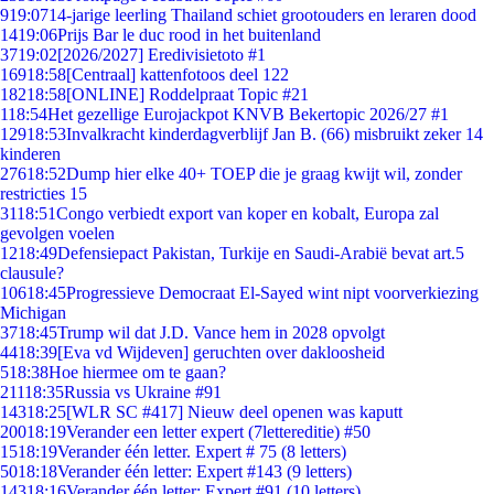
9
19:07
14-jarige leerling Thailand schiet grootouders en leraren dood
14
19:06
Prijs Bar le duc rood in het buitenland
37
19:02
[2026/2027] Eredivisietoto #1
169
18:58
[Centraal] kattenfotoos deel 122
182
18:58
[ONLINE] Roddelpraat Topic #21
1
18:54
Het gezellige Eurojackpot KNVB Bekertopic 2026/27 #1
129
18:53
Invalkracht kinderdagverblijf Jan B. (66) misbruikt zeker 14
kinderen
276
18:52
Dump hier elke 40+ TOEP die je graag kwijt wil, zonder
restricties 15
31
18:51
Congo verbiedt export van koper en kobalt, Europa zal
gevolgen voelen
12
18:49
Defensiepact Pakistan, Turkije en Saudi-Arabië bevat art.5
clausule?
106
18:45
Progressieve Democraat El-Sayed wint nipt voorverkiezing
Michigan
37
18:45
Trump wil dat J.D. Vance hem in 2028 opvolgt
44
18:39
[Eva vd Wijdeven] geruchten over dakloosheid
5
18:38
Hoe hiermee om te gaan?
211
18:35
Russia vs Ukraine #91
143
18:25
[WLR SC #417] Nieuw deel openen was kaputt
200
18:19
Verander een letter expert (7lettereditie) #50
15
18:19
Verander één letter. Expert # 75 (8 letters)
50
18:18
Verander één letter: Expert #143 (9 letters)
143
18:16
Verander één letter: Expert #91 (10 letters)