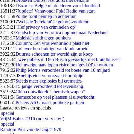
61
19:34
Dronken Duitser lest dorst met benzine
106
18:21
Ex-miss België uit de kleren voor blootblad
135
11:37
[update] Vanavond: Fok! Radio van start
43
11:58
Politie rooit hennep in achtertuin
210
00:17
Website 'berekent' je geloofsvoorkeur
95
13:21
''Hef privacy van criminelen op''
22
11:37
Zendschip van Veronica nog niet naar Nederland
73
03:17
Maleisië strijdt tegen punkers
17
12:36
Column: Een vrouwenurinoir plast niet
27
21:11
Unilever beschuldigd van kinderarbeid
39
22:32
Duurste schoenen ter wereld zijn te koop
48
15:34
Twee pubers in Den Bosch gevaarlijk met brandblusser
57
22:30
Helmweigeraars lopen risico om 'gevla'd' te worden
79
12:02
Philip Morris veroordeeld tot boete van 10 miljard
127
07:30
Snel ijs eten veroorzaakt hoofdpijn
53
23:57
Steeds meer explosies bij crematies
75
19:33
15-jarige veroordeeld tot levenslang
35
19:24
China ontwikkelt "chemisch wapen"
76
01:54
Gamecube op veel plaatsen al uitverkocht
66
01:55
Posters Ali G naast politieke partijen
Laatste reviews en specials
special
VrijMiBabes #316 (not very sfw!)
special
Random Pics van de Dag #1979