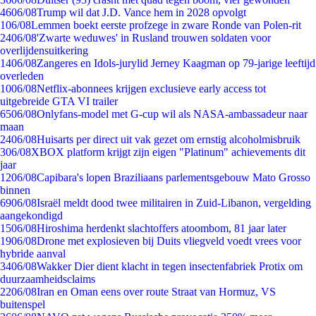
46
06/08
Trump wil dat J.D. Vance hem in 2028 opvolgt
1
06/08
Lemmen boekt eerste profzege in zware Ronde van Polen-rit
24
06/08
'Zwarte weduwes' in Rusland trouwen soldaten voor
overlijdensuitkering
14
06/08
Zangeres en Idols-jurylid Jerney Kaagman op 79-jarige leeftijd
overleden
10
06/08
Netflix-abonnees krijgen exclusieve early access tot
uitgebreide GTA VI trailer
65
06/08
Onlyfans-model met G-cup wil als NASA-ambassadeur naar
maan
24
06/08
Huisarts per direct uit vak gezet om ernstig alcoholmisbruik
3
06/08
XBOX platform krijgt zijn eigen "Platinum" achievements dit
jaar
12
06/08
Capibara's lopen Braziliaans parlementsgebouw Mato Grosso
binnen
69
06/08
Israël meldt dood twee militairen in Zuid-Libanon, vergelding
aangekondigd
15
06/08
Hiroshima herdenkt slachtoffers atoombom, 81 jaar later
19
06/08
Drone met explosieven bij Duits vliegveld voedt vrees voor
hybride aanval
34
06/08
Wakker Dier dient klacht in tegen insectenfabriek Protix om
duurzaamheidsclaims
22
06/08
Iran en Oman eens over route Straat van Hormuz, VS
buitenspel