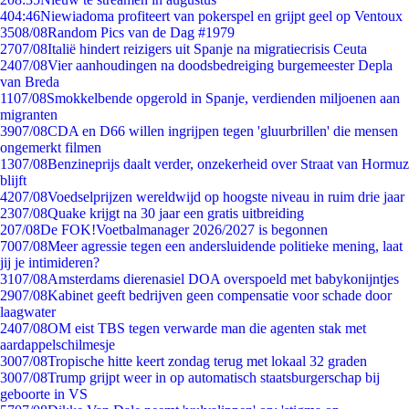
4
04:46
Niewiadoma profiteert van pokerspel en grijpt geel op Ventoux
35
08/08
Random Pics van de Dag #1979
27
07/08
Italië hindert reizigers uit Spanje na migratiecrisis Ceuta
24
07/08
Vier aanhoudingen na doodsbedreiging burgemeester Depla
van Breda
11
07/08
Smokkelbende opgerold in Spanje, verdienden miljoenen aan
migranten
39
07/08
CDA en D66 willen ingrijpen tegen 'gluurbrillen' die mensen
ongemerkt filmen
13
07/08
Benzineprijs daalt verder, onzekerheid over Straat van Hormuz
blijft
42
07/08
Voedselprijzen wereldwijd op hoogste niveau in ruim drie jaar
23
07/08
Quake krijgt na 30 jaar een gratis uitbreiding
2
07/08
De FOK!Voetbalmanager 2026/2027 is begonnen
70
07/08
Meer agressie tegen een andersluidende politieke mening, laat
jij je intimideren?
31
07/08
Amsterdams dierenasiel DOA overspoeld met babykonijntjes
29
07/08
Kabinet geeft bedrijven geen compensatie voor schade door
laagwater
24
07/08
OM eist TBS tegen verwarde man die agenten stak met
aardappelschilmesje
30
07/08
Tropische hitte keert zondag terug met lokaal 32 graden
30
07/08
Trump grijpt weer in op automatisch staatsburgerschap bij
geboorte in VS