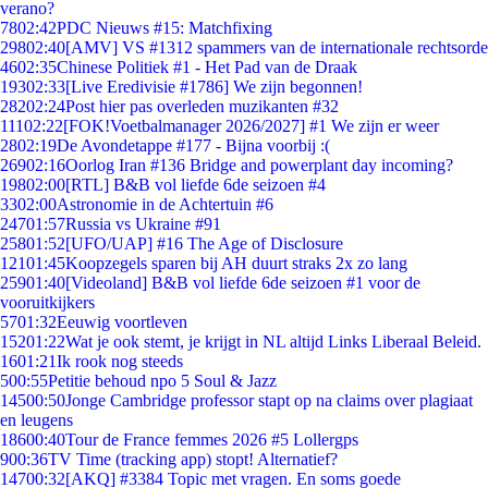
verano?
78
02:42
PDC Nieuws #15: Matchfixing
298
02:40
[AMV] VS #1312 spammers van de internationale rechtsorde
46
02:35
Chinese Politiek #1 - Het Pad van de Draak
193
02:33
[Live Eredivisie #1786] We zijn begonnen!
282
02:24
Post hier pas overleden muzikanten #32
111
02:22
[FOK!Voetbalmanager 2026/2027] #1 We zijn er weer
28
02:19
De Avondetappe #177 - Bijna voorbij :(
269
02:16
Oorlog Iran #136 Bridge and powerplant day incoming?
198
02:00
[RTL] B&B vol liefde 6de seizoen #4
33
02:00
Astronomie in de Achtertuin #6
247
01:57
Russia vs Ukraine #91
258
01:52
[UFO/UAP] #16 The Age of Disclosure
121
01:45
Koopzegels sparen bij AH duurt straks 2x zo lang
259
01:40
[Videoland] B&B vol liefde 6de seizoen #1 voor de
vooruitkijkers
57
01:32
Eeuwig voortleven
152
01:22
Wat je ook stemt, je krijgt in NL altijd Links Liberaal Beleid.
16
01:21
Ik rook nog steeds
5
00:55
Petitie behoud npo 5 Soul & Jazz
145
00:50
Jonge Cambridge professor stapt op na claims over plagiaat
en leugens
186
00:40
Tour de France femmes 2026 #5 Lollergps
9
00:36
TV Time (tracking app) stopt! Alternatief?
147
00:32
[AKQ] #3384 Topic met vragen. En soms goede