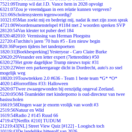
75
21:09
Trump wil dat J.D. Vance hem in 2028 opvolgt
63
21:07
Zou je vreemdgaan in een relatie kunnen vergeven?
3
21:06
Scholensysteem tegenwoordig?
103
21:05
Man zoekt mij en bedreigt mij, nadat ik met zijn zoon sprak
47
21:00
Woordensamenstelspel #1184 met 2 woorden spreken SVP
281
20:54
Van kleuter tot puber deel 184
83
20:48
2010: Vermissing van Herman Ploegstra
227
20:47
archito's jaren '70 huis #5 - Een nieuw begin
8
20:36
Poepen tijdens het tandenpoetsen
18
20:31
[Boekbespreking] Yesteryear - Caro Claire Burke
206
20:29
Verander een letter expert (7lettereditie) #50
63
20:27
Het grote dagelijkse Trump nieuws topic #31
23
20:22
Weer een parkeergarage dicht in Dordrecht, auto's zo snel
mogelijk weg
180
20:19
Touwtrekken 2.0 #636 - Team 1 beste team *G* *O*
40
20:14
Horrorfilms #33: Halloween
26
20:07
Twee zwaargewonden bij eenzijdig ongeval Zeeland.
52
20:05
OM-Teamleider met kinderporno is oud-directeur van twee
basisscholen
166
19:58
Dingen waar je enorm vrolijk van wordt #3
25
19:56
Natuur en Wild
16
19:54
Radio 2 #145 Ruud 66
47
19:47
[Netflix #210] TUDUM
212
19:43
[NL] Street View Quiz [#122] - Loogisch toch
101
19:43
De landelijke hittegolf van 2026