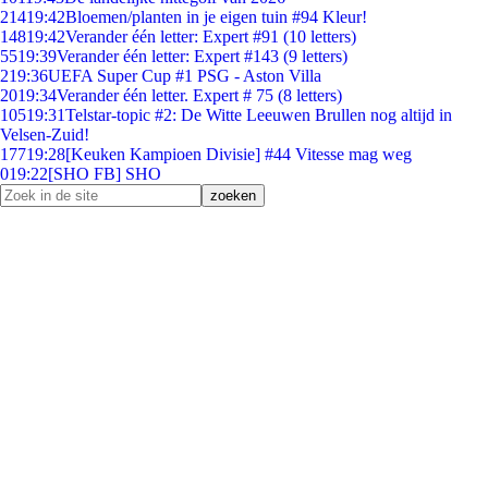
214
19:42
Bloemen/planten in je eigen tuin #94 Kleur!
148
19:42
Verander één letter: Expert #91 (10 letters)
55
19:39
Verander één letter: Expert #143 (9 letters)
2
19:36
UEFA Super Cup #1 PSG - Aston Villa
20
19:34
Verander één letter. Expert # 75 (8 letters)
105
19:31
Telstar-topic #2: De Witte Leeuwen Brullen nog altijd in
Velsen-Zuid!
177
19:28
[Keuken Kampioen Divisie] #44 Vitesse mag weg
0
19:22
[SHO FB] SHO