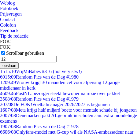
Weblog
Fotoboek
Prijsvragen
Contact
Colofon
Feedback
Tip de redactie
FOK!
FOK!
Scrollbar gebruiken
opslaan
15
15:10
VrijMiBabes #316 (not very sfw!)
60
15:09
Random Pics van de Dag #1980
12
09:49
Vrouw krijgt 30 maanden cel voor afpersing 12-jarige
misdienaar in kerk
46
09:46
PostNL-bezorger steekt bewoner na ruzie over pakket
35
08/08
Random Pics van de Dag #1979
2
07/08
De FOK!Voetbalmanager 2026/2027 is begonnen
16
07/08
Meta krijgt half miljard boete voor mentale schade bij jongeren
20
07/08
Denemarken pakt AI-gebruik in scholen aan: extra mondelinge
examens
19
07/08
Random Pics van de Dag #1978
66
06/08
Onlyfans-model met G-cup wil als NASA-ambassadeur naar