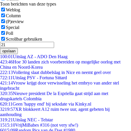
Toon berichten van deze types
Weblog
Column
(P)review
Special
Poll
Scrollbar gebruiken
opslaan
1
00:01
Uitslag AZ - ADO Den Haag
4
23:46
Hoe 30 landen zich voorbereiden op mogelijke oorlog met
China en Noord-Korea
2
22:13
Vollering slaat dubbelslag in Nice en neemt geel over
7
22:11
Uitslag PSV - Fortuna Sittard
4
21:14
Vrouw krijgt door verwisseling het embryo van ander stel
ingebracht
3
20:35
Nieuwe president De la Espriella gaat strijd aan met
drugskartels Colombia
6
20:11
Geen 'happy end' bij seksdate via Kinky.nl
32
19:57
XR blokkeert A12 ruim twee uur, agent gebeten bij
aanhouding
3
19:21
Uitslag NEC - Telstar
15
15:10
VrijMiBabes #316 (not very sfw!)
60
15:09
Random Pics van de Dag #1980