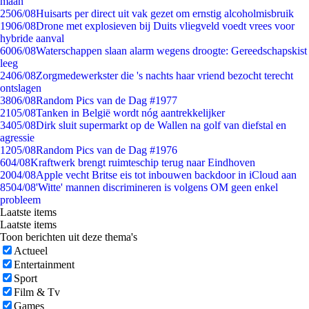
maan
25
06/08
Huisarts per direct uit vak gezet om ernstig alcoholmisbruik
19
06/08
Drone met explosieven bij Duits vliegveld voedt vrees voor
hybride aanval
60
06/08
Waterschappen slaan alarm wegens droogte: Gereedschapskist
leeg
24
06/08
Zorgmedewerkster die 's nachts haar vriend bezocht terecht
ontslagen
38
06/08
Random Pics van de Dag #1977
21
05/08
Tanken in België wordt nóg aantrekkelijker
34
05/08
Dirk sluit supermarkt op de Wallen na golf van diefstal en
agressie
12
05/08
Random Pics van de Dag #1976
6
04/08
Kraftwerk brengt ruimteschip terug naar Eindhoven
20
04/08
Apple vecht Britse eis tot inbouwen backdoor in iCloud aan
85
04/08
'Witte' mannen discrimineren is volgens OM geen enkel
probleem
Laatste items
Laatste items
Toon berichten uit deze thema's
Actueel
Entertainment
Sport
Film & Tv
Games