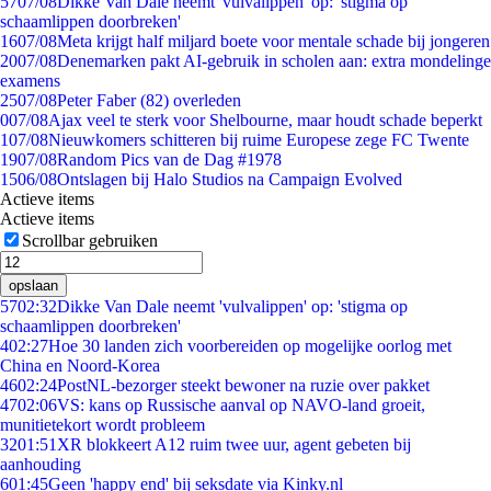
57
07/08
Dikke Van Dale neemt 'vulvalippen' op: 'stigma op
schaamlippen doorbreken'
16
07/08
Meta krijgt half miljard boete voor mentale schade bij jongeren
20
07/08
Denemarken pakt AI-gebruik in scholen aan: extra mondelinge
examens
25
07/08
Peter Faber (82) overleden
0
07/08
Ajax veel te sterk voor Shelbourne, maar houdt schade beperkt
1
07/08
Nieuwkomers schitteren bij ruime Europese zege FC Twente
19
07/08
Random Pics van de Dag #1978
15
06/08
Ontslagen bij Halo Studios na Campaign Evolved
Actieve items
Actieve items
Scrollbar gebruiken
opslaan
57
02:32
Dikke Van Dale neemt 'vulvalippen' op: 'stigma op
schaamlippen doorbreken'
4
02:27
Hoe 30 landen zich voorbereiden op mogelijke oorlog met
China en Noord-Korea
46
02:24
PostNL-bezorger steekt bewoner na ruzie over pakket
47
02:06
VS: kans op Russische aanval op NAVO-land groeit,
munitietekort wordt probleem
32
01:51
XR blokkeert A12 ruim twee uur, agent gebeten bij
aanhouding
6
01:45
Geen 'happy end' bij seksdate via Kinky.nl