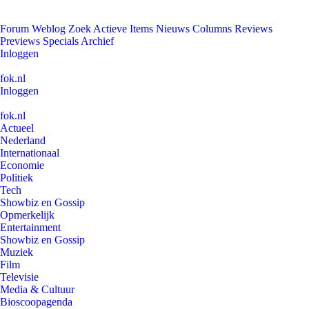
Forum
Weblog
Zoek
Actieve Items
Nieuws
Columns
Reviews
Previews
Specials
Archief
Inloggen
fok.nl
Inloggen
fok.nl
Actueel
Nederland
Internationaal
Economie
Politiek
Tech
Showbiz en Gossip
Opmerkelijk
Entertainment
Showbiz en Gossip
Muziek
Film
Televisie
Media & Cultuur
Bioscoopagenda