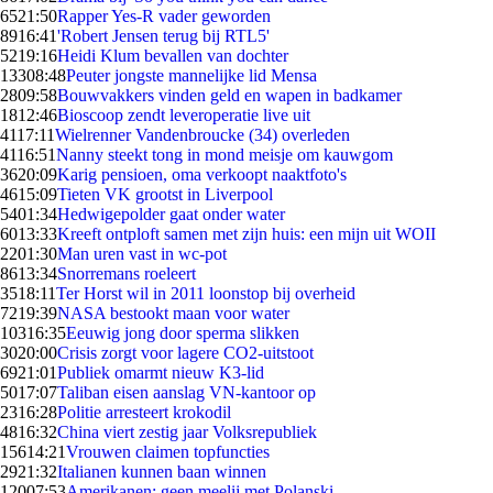
65
21:50
Rapper Yes-R vader geworden
89
16:41
'Robert Jensen terug bij RTL5'
52
19:16
Heidi Klum bevallen van dochter
133
08:48
Peuter jongste mannelijke lid Mensa
28
09:58
Bouwvakkers vinden geld en wapen in badkamer
18
12:46
Bioscoop zendt leveroperatie live uit
41
17:11
Wielrenner Vandenbroucke (34) overleden
41
16:51
Nanny steekt tong in mond meisje om kauwgom
36
20:09
Karig pensioen, oma verkoopt naaktfoto's
46
15:09
Tieten VK grootst in Liverpool
54
01:34
Hedwigepolder gaat onder water
60
13:33
Kreeft ontploft samen met zijn huis: een mijn uit WOII
22
01:30
Man uren vast in wc-pot
86
13:34
Snorremans roeleert
35
18:11
Ter Horst wil in 2011 loonstop bij overheid
72
19:39
NASA bestookt maan voor water
103
16:35
Eeuwig jong door sperma slikken
30
20:00
Crisis zorgt voor lagere CO2-uitstoot
69
21:01
Publiek omarmt nieuw K3-lid
50
17:07
Taliban eisen aanslag VN-kantoor op
23
16:28
Politie arresteert krokodil
48
16:32
China viert zestig jaar Volksrepubliek
156
14:21
Vrouwen claimen topfuncties
29
21:32
Italianen kunnen baan winnen
120
07:53
Amerikanen: geen meelij met Polanski