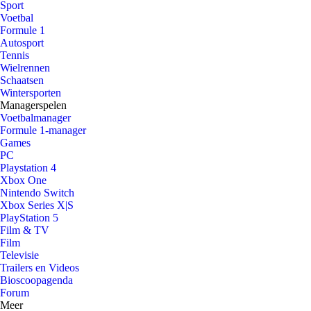
Sport
Voetbal
Formule 1
Autosport
Tennis
Wielrennen
Schaatsen
Wintersporten
Managerspelen
Voetbalmanager
Formule 1-manager
Games
PC
Playstation 4
Xbox One
Nintendo Switch
Xbox Series X|S
PlayStation 5
Film & TV
Film
Televisie
Trailers en Videos
Bioscoopagenda
Forum
Meer