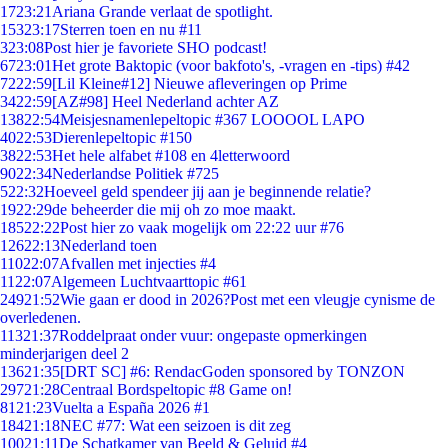
17
23:21
Ariana Grande verlaat de spotlight.
153
23:17
Sterren toen en nu #11
3
23:08
Post hier je favoriete SHO podcast!
67
23:01
Het grote Baktopic (voor bakfoto's, -vragen en -tips) #42
72
22:59
[Lil Kleine#12] Nieuwe afleveringen op Prime
34
22:59
[AZ#98] Heel Nederland achter AZ
138
22:54
Meisjesnamenlepeltopic #367 LOOOOL LAPO
40
22:53
Dierenlepeltopic #150
38
22:53
Het hele alfabet #108 en 4letterwoord
90
22:34
Nederlandse Politiek #725
5
22:32
Hoeveel geld spendeer jij aan je beginnende relatie?
19
22:29
de beheerder die mij oh zo moe maakt.
185
22:22
Post hier zo vaak mogelijk om 22:22 uur #76
126
22:13
Nederland toen
110
22:07
Afvallen met injecties #4
11
22:07
Algemeen Luchtvaarttopic #61
249
21:52
Wie gaan er dood in 2026?Post met een vleugje cynisme de
overledenen.
113
21:37
Roddelpraat onder vuur: ongepaste opmerkingen
minderjarigen deel 2
136
21:35
[DRT SC] #6: RendacGoden sponsored by TONZON
297
21:28
Centraal Bordspeltopic #8 Game on!
81
21:23
Vuelta a España 2026 #1
184
21:18
NEC #77: Wat een seizoen is dit zeg
100
21:11
De Schatkamer van Beeld & Geluid #4