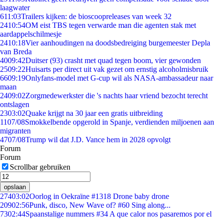
laagwater
6
11:03
Trailers kijken: de bioscoopreleases van week 32
24
10:54
OM eist TBS tegen verwarde man die agenten stak met
aardappelschilmesje
24
10:18
Vier aanhoudingen na doodsbedreiging burgemeester Depla
van Breda
40
09:42
Duitser (93) crasht met quad tegen boom, vier gewonden
25
09:22
Huisarts per direct uit vak gezet om ernstig alcoholmisbruik
66
09:19
Onlyfans-model met G-cup wil als NASA-ambassadeur naar
maan
24
09:02
Zorgmedewerkster die 's nachts haar vriend bezocht terecht
ontslagen
23
03:02
Quake krijgt na 30 jaar een gratis uitbreiding
11
07/08
Smokkelbende opgerold in Spanje, verdienden miljoenen aan
migranten
47
07/08
Trump wil dat J.D. Vance hem in 2028 opvolgt
Forum
Forum
Scrollbar gebruiken
opslaan
274
03:02
Oorlog in Oekraïne #1318 Drone baby drone
209
02:56
Punk, disco, New Wave of? #60 Sing along...
73
02:44
Spaanstalige nummers #34 A que calor nos pasaremos por el