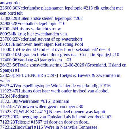
antwoorden.
236
00:30
Nederlandse plaatsnamen lepeltopic #213 elk gehucht met
een bord telt
133
00:29
Buitenlandse steden lepeltopic #268
249
00:28
Voetballers lepel topic #16
67
00:25
Huisarts verkracht vrouw.
8
00:24
Ik krijg hier zweethanden van.
237
00:22
Nederland stevent af op watertekort
5
00:18
Eindhoven heeft eigen Reflecting Pool
116
00:15
Hoe denkt God echt over homo-seksualiteit? deel 4
175
00:10
Migranten breken door grens naar Ceuta in Spanje,l #10
174
00:06
Vandaag 40 jaar geleden... #3
264
23:56
Totale zonsverduistering 12-08-2026 (Groenland, IJsland en
Spanje) #1
5
23:50
[INFLUENCERS #297] Toetjes & Bevers & Zwemmen in
water
86
23:49
Voorspellingstopic: Wie is hier de weerkundige? #16
119
23:47
Huisarts doet haar werk onder invloed van alcohol
3
23:45
Podcasts
187
23:38
[Wielrennen #616] Brennan!
116
23:37
Vrouwen willen geen man meer #30
175
23:31
[WLR SC #417] Nieuw deel openen was kaputt
67
23:29
De neergang van Duitsland als lichtend voorbeeld #3
71
23:23
Teltopic #1567 tel door en door en door....
77
23:22
[IndyCar] #115 We're in Nashville Tennessee