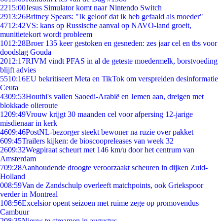
22
15:00
Jesus Simulator komt naar Nintendo Switch
29
13:26
Britney Spears: "Ik geloof dat ik heb gefaald als moeder"
47
12:42
VS: kans op Russische aanval op NAVO-land groeit,
munitietekort wordt probleem
10
12:28
Broer 135 keer gestoken en gesneden: zes jaar cel en tbs voor
doodslag Gouda
20
12:17
RIVM vindt PFAS in al de geteste moedermelk, borstvoeding
blijft advies
55
10:16
EU bekritiseert Meta en TikTok om verspreiden desinformatie
Ceuta
43
09:53
Houthi's vallen Saoedi-Arabië en Jemen aan, dreigen met
blokkade olieroute
12
09:49
Vrouw krijgt 30 maanden cel voor afpersing 12-jarige
misdienaar in kerk
46
09:46
PostNL-bezorger steekt bewoner na ruzie over pakket
6
09:45
Trailers kijken: de bioscoopreleases van week 32
26
09:32
Wegpiraat scheurt met 146 km/u door het centrum van
Amsterdam
7
09:28
Aanhoudende droogte veroorzaakt scheuren in dijken Zuid-
Holland
0
08:59
Van de Zandschulp overleeft matchpoints, ook Griekspoor
verder in Montreal
1
08:56
Excelsior opent seizoen met ruime zege op promovendus
Cambuur
2
08:35
Nieuw te streamen in augustus