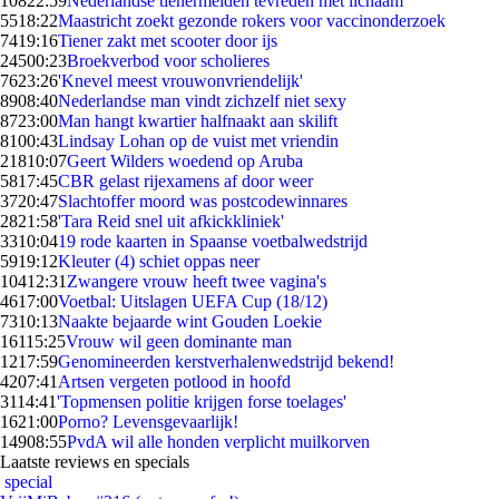
108
22:59
Nederlandse tienermeiden tevreden met lichaam
55
18:22
Maastricht zoekt gezonde rokers voor vaccinonderzoek
74
19:16
Tiener zakt met scooter door ijs
245
00:23
Broekverbod voor scholieres
76
23:26
'Knevel meest vrouwonvriendelijk'
89
08:40
Nederlandse man vindt zichzelf niet sexy
87
23:00
Man hangt kwartier halfnaakt aan skilift
81
00:43
Lindsay Lohan op de vuist met vriendin
218
10:07
Geert Wilders woedend op Aruba
58
17:45
CBR gelast rijexamens af door weer
37
20:47
Slachtoffer moord was postcodewinnares
28
21:58
'Tara Reid snel uit afkickkliniek'
33
10:04
19 rode kaarten in Spaanse voetbalwedstrijd
59
19:12
Kleuter (4) schiet oppas neer
104
12:31
Zwangere vrouw heeft twee vagina's
46
17:00
Voetbal: Uitslagen UEFA Cup (18/12)
73
10:13
Naakte bejaarde wint Gouden Loekie
161
15:25
Vrouw wil geen dominante man
12
17:59
Genomineerden kerstverhalenwedstrijd bekend!
42
07:41
Artsen vergeten potlood in hoofd
31
14:41
'Topmensen politie krijgen forse toelages'
16
21:00
Porno? Levensgevaarlijk!
149
08:55
PvdA wil alle honden verplicht muilkorven
Laatste reviews en specials
special