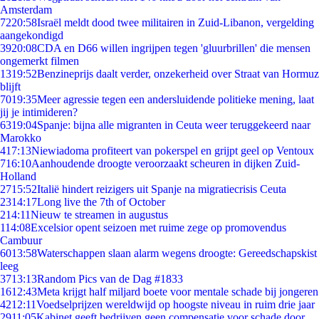
Amsterdam
72
20:58
Israël meldt dood twee militairen in Zuid-Libanon, vergelding
aangekondigd
39
20:08
CDA en D66 willen ingrijpen tegen 'gluurbrillen' die mensen
ongemerkt filmen
13
19:52
Benzineprijs daalt verder, onzekerheid over Straat van Hormuz
blijft
70
19:35
Meer agressie tegen een andersluidende politieke mening, laat
jij je intimideren?
63
19:04
Spanje: bijna alle migranten in Ceuta weer teruggekeerd naar
Marokko
4
17:13
Niewiadoma profiteert van pokerspel en grijpt geel op Ventoux
7
16:10
Aanhoudende droogte veroorzaakt scheuren in dijken Zuid-
Holland
27
15:52
Italië hindert reizigers uit Spanje na migratiecrisis Ceuta
23
14:17
Long live the 7th of October
2
14:11
Nieuw te streamen in augustus
1
14:08
Excelsior opent seizoen met ruime zege op promovendus
Cambuur
60
13:58
Waterschappen slaan alarm wegens droogte: Gereedschapskist
leeg
37
13:13
Random Pics van de Dag #1833
16
12:43
Meta krijgt half miljard boete voor mentale schade bij jongeren
42
12:11
Voedselprijzen wereldwijd op hoogste niveau in ruim drie jaar
29
11:05
Kabinet geeft bedrijven geen compensatie voor schade door