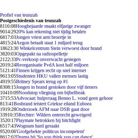
Profiel van teunzah
Postgeschiedenis van teunzah
81
16:08
Hoogbejaarde maakt elfjarige zwanger
90
14:29
20% kan rekening niet tijdig betalen
68
17:03
Jongen vriest arm broertje in
48
15:24
Aegon betaalt staat 1 miljard terug
186
23:30
Winkelcentrum Stein verwoest door brand
38
20:03
Opgepakt na radiospelletje
21
22:33
Pc-verkoop onverwacht gestegen
20
19:24
Reorganisatie PvdA kost half miljoen
51
21:41
Finnen krijgen recht op snel internet
96
13:05
Studenten HKU vallen mensen lastig
49
19:55
Britney Spears terug op #1
83
08:15
Jongen in brand gestoken door vijf tieners
104
10:09
Noodstop vliegtuig om bijbelfreak
37
15:53
Advocaat: hulpvraag Benno L. vond geen gehoor
8
13:41
Bosbrand teistert Griekse eiland Euboea
19
19:28
Onderzoek AFM naar DSB gaat door
339
10:35
Rechter: Wilders onterecht geweigerd
35
20:17
Playmate betrokken bij bitchfight
65
17:43
Wognum hard geraakt
95
20:06
'Grofgebekte politicus incompetent'
86
17:02
Drama bij 'So you think you can dance'