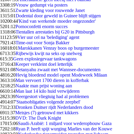
33
08:19
Vrouw gedumpt via posters
36
11:51
Zwarte kleding voor rouwende Janet
13
15:01
Dodental door geweld in Guinee blijft stijgen
102
00:44
'Kind van werkende moeder ongezonder'
52
01:12
Pornoconfetti enorm succes
13
18:06
Tientallen arrestaties bij G20 in Pittsburgh
111
23:59
Vier uur cel na 'belediging' agent
79
21:43
Time-out voor Sonja Bakker
160
18:01
Marokkanen Venray boos op burgemeester
67
13:35
Rijbewijs kwijt na seks op snelweg
6
15:35
Geen explosiegevaar tankwagons
37
16:43
Keeper verkleint doel letterlijk
93
21:08
Netanyahu zwaait met Wannsee-documenten
48
16:20
Hevig bloedend model opent Modeweek Milaan
36
13:16
Man vervoert 1700 dieren in kofferbak
32
18:25
Naakte man prijst woning aan
66
10:14
Man laat 14 kilo huid verwijderen
28
23:39
Neergestort vliegtuig had al problemen
49
14:07
'Staatsobligaties volgende zeepbel'
73
12:33
Dronken Duitser rijdt Nederlanders dood
69
11:37
Meisjes (7) getrouwd met kikkers
51
15:39
DVD: The Dark Knight
170
15:06
Saudi-Arabië: 1 miljard voor wederopbouw Gaza
72
02:18
Ryan P. heeft spijt wurging Marlies van der Kouwe