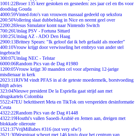
10
01:22
Broer 135 keer gestoken en gesneden: zes jaar cel en tbs voor
doodslag Gouda
40
00:59
Vinted-foto's van vrouwen massaal gedeeld op seksfora
2
00:50
Vollering slaat dubbelslag in Nice en neemt geel over
22
00:28
Jesus Simulator komt naar Nintendo Switch
7
00:26
Uitslag PSV - Fortuna Sittard
1
00:25
Uitslag AZ - ADO Den Haag
29
00:13
Britney Spears: "Ik geloof dat ik heb gefaald als moeder"
4
00:10
Vrouw krijgt door verwisseling het embryo van ander stel
ingebracht
3
00:07
Uitslag NEC - Telstar
60
00:06
Random Pics van de Dag #1980
12
00:05
Vrouw krijgt 30 maanden cel voor afpersing 12-jarige
misdienaar in kerk
20
23:11
RIVM vindt PFAS in al de geteste moedermelk, borstvoeding
blijft advies
3
23:04
Nieuwe president De la Espriella gaat strijd aan met
drugskartels Colombia
55
22:47
EU bekritiseert Meta en TikTok om verspreiden desinformatie
Ceuta
43
22:22
Random Pics van de Dag #1448
43
22:19
Houthi's vallen Saoedi-Arabië en Jemen aan, dreigen met
blokkade olieroute
15
21:37
VrijMiBabes #316 (not very sfw!)
26
21:30
Wegpiraat scheurt met 146 km/u door het centrum van