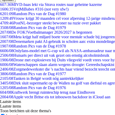
6
07:36
MIVD-baas lekt via Strava routes naar geheime kazerne
16
06:35
VrijMiBabes #316 (not very sfw!)
62
01:09
Random Pics van de Dag #1980
12
09:49
Vrouw krijgt 30 maanden cel voor afpersing 12-jarige misdiena
47
09:46
PostNL-bezorger steekt bewoner na ruzie over pakket
35
08/08
Random Pics van de Dag #1979
2
07/08
De FOK!Voetbalmanager 2026/2027 is begonnen
16
07/08
Meta krijgt half miljard boete voor mentale schade bij jongeren
20
07/08
Denemarken pakt AI-gebruik in scholen aan: extra mondeling
19
07/08
Random Pics van de Dag #1978
66
06/08
Onlyfans-model met G-cup wil als NASA-ambassadeur naar 
25
06/08
Huisarts per direct uit vak gezet om ernstig alcoholmisbruik
19
06/08
Drone met explosieven bij Duits vliegveld voedt vrees voor hy
60
06/08
Waterschappen slaan alarm wegens droogte: Gereedschapskist
24
06/08
Zorgmedewerkster die 's nachts haar vriend bezocht terecht on
38
06/08
Random Pics van de Dag #1977
21
05/08
Tanken in België wordt nóg aantrekkelijker
34
05/08
Dirk sluit supermarkt op de Wallen na golf van diefstal en agre
12
05/08
Random Pics van de Dag #1976
6
04/08
Kraftwerk brengt ruimteschip terug naar Eindhoven
20
04/08
Apple vecht Britse eis tot inbouwen backdoor in iCloud aan
Laatste items
Laatste items
Toon berichten uit deze thema's