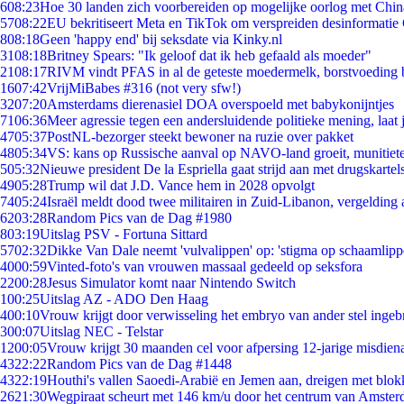
6
08:23
Hoe 30 landen zich voorbereiden op mogelijke oorlog met Chi
57
08:22
EU bekritiseert Meta en TikTok om verspreiden desinformatie
8
08:18
Geen 'happy end' bij seksdate via Kinky.nl
31
08:18
Britney Spears: "Ik geloof dat ik heb gefaald als moeder"
21
08:17
RIVM vindt PFAS in al de geteste moedermelk, borstvoeding bl
16
07:42
VrijMiBabes #316 (not very sfw!)
32
07:20
Amsterdams dierenasiel DOA overspoeld met babykonijntjes
71
06:36
Meer agressie tegen een andersluidende politieke mening, laat j
47
05:37
PostNL-bezorger steekt bewoner na ruzie over pakket
48
05:34
VS: kans op Russische aanval op NAVO-land groeit, munitiet
5
05:32
Nieuwe president De la Espriella gaat strijd aan met drugskarte
49
05:28
Trump wil dat J.D. Vance hem in 2028 opvolgt
74
05:24
Israël meldt dood twee militairen in Zuid-Libanon, vergeldin
62
03:28
Random Pics van de Dag #1980
8
03:19
Uitslag PSV - Fortuna Sittard
57
02:32
Dikke Van Dale neemt 'vulvalippen' op: 'stigma op schaamlip
40
00:59
Vinted-foto's van vrouwen massaal gedeeld op seksfora
22
00:28
Jesus Simulator komt naar Nintendo Switch
1
00:25
Uitslag AZ - ADO Den Haag
4
00:10
Vrouw krijgt door verwisseling het embryo van ander stel ingeb
3
00:07
Uitslag NEC - Telstar
12
00:05
Vrouw krijgt 30 maanden cel voor afpersing 12-jarige misdiena
43
22:22
Random Pics van de Dag #1448
43
22:19
Houthi's vallen Saoedi-Arabië en Jemen aan, dreigen met blok
26
21:30
Wegpiraat scheurt met 146 km/u door het centrum van Amste