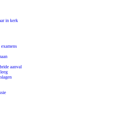
ar in kerk
e examens
maan
bride aanval
 leeg
tslagen
ssie