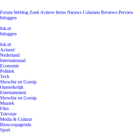
Forum
Weblog
Zoek
Actieve Items
Nieuws
Columns
Reviews
Previe
Inloggen
fok.nl
Inloggen
fok.nl
Actueel
Nederland
Internationaal
Economie
Politiek
Tech
Showbiz en Gossip
Opmerkelijk
Entertainment
Showbiz en Gossip
Muziek
Film
Televisie
Media & Cultuur
Bioscoopagenda
Sport