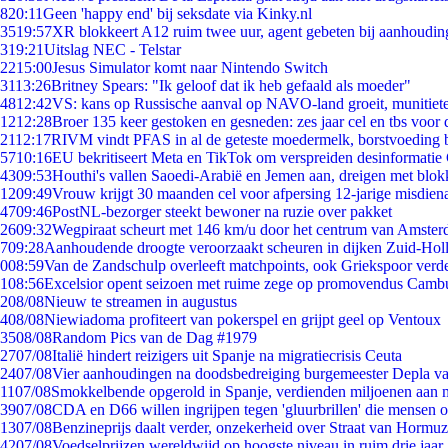
8
20:11
Geen 'happy end' bij seksdate via Kinky.nl
35
19:57
XR blokkeert A12 ruim twee uur, agent gebeten bij aanhoudin
3
19:21
Uitslag NEC - Telstar
22
15:00
Jesus Simulator komt naar Nintendo Switch
31
13:26
Britney Spears: "Ik geloof dat ik heb gefaald als moeder"
48
12:42
VS: kans op Russische aanval op NAVO-land groeit, munitiet
12
12:28
Broer 135 keer gestoken en gesneden: zes jaar cel en tbs voo
21
12:17
RIVM vindt PFAS in al de geteste moedermelk, borstvoeding bl
57
10:16
EU bekritiseert Meta en TikTok om verspreiden desinformatie
43
09:53
Houthi's vallen Saoedi-Arabië en Jemen aan, dreigen met blok
12
09:49
Vrouw krijgt 30 maanden cel voor afpersing 12-jarige misdiena
47
09:46
PostNL-bezorger steekt bewoner na ruzie over pakket
26
09:32
Wegpiraat scheurt met 146 km/u door het centrum van Amste
7
09:28
Aanhoudende droogte veroorzaakt scheuren in dijken Zuid-Hol
0
08:59
Van de Zandschulp overleeft matchpoints, ook Griekspoor verde
1
08:56
Excelsior opent seizoen met ruime zege op promovendus Camb
2
08/08
Nieuw te streamen in augustus
4
08/08
Niewiadoma profiteert van pokerspel en grijpt geel op Ventoux
35
08/08
Random Pics van de Dag #1979
27
07/08
Italië hindert reizigers uit Spanje na migratiecrisis Ceuta
24
07/08
Vier aanhoudingen na doodsbedreiging burgemeester Depla v
11
07/08
Smokkelbende opgerold in Spanje, verdienden miljoenen aan 
39
07/08
CDA en D66 willen ingrijpen tegen 'gluurbrillen' die mensen 
13
07/08
Benzineprijs daalt verder, onzekerheid over Straat van Hormuz 
42
07/08
Voedselprijzen wereldwijd op hoogste niveau in ruim drie jaar