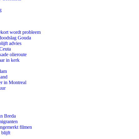
g
ekort wordt probleem
r doodslag Gouda
ijft advies
 Ceuta
kade olieroute
ar in kerk
rdam
land
r in Montreal
uur
an Breda
migranten
ongemerkt filmen
blijft