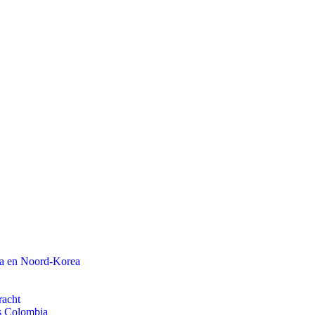
na en Noord-Korea
racht
ls Colombia