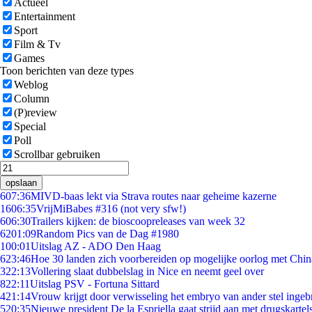
Actueel
Entertainment
Sport
Film & Tv
Games
Toon berichten van deze types
Weblog
Column
(P)review
Special
Poll
Scrollbar gebruiken
opslaan
6
07:36
MIVD-baas lekt via Strava routes naar geheime kazerne
16
06:35
VrijMiBabes #316 (not very sfw!)
6
06:30
Trailers kijken: de bioscoopreleases van week 32
62
01:09
Random Pics van de Dag #1980
1
00:01
Uitslag AZ - ADO Den Haag
6
23:46
Hoe 30 landen zich voorbereiden op mogelijke oorlog met Chi
3
22:13
Vollering slaat dubbelslag in Nice en neemt geel over
8
22:11
Uitslag PSV - Fortuna Sittard
4
21:14
Vrouw krijgt door verwisseling het embryo van ander stel ingeb
5
20:35
Nieuwe president De la Espriella gaat strijd aan met drugskarte