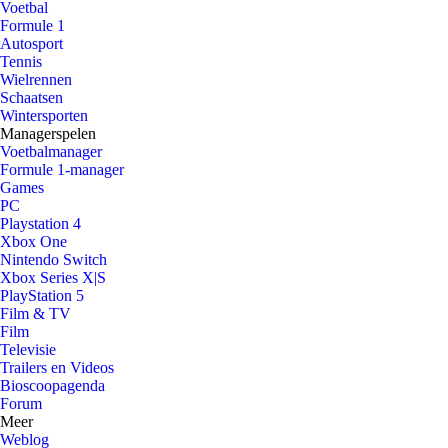
Voetbal
Formule 1
Autosport
Tennis
Wielrennen
Schaatsen
Wintersporten
Managerspelen
Voetbalmanager
Formule 1-manager
Games
PC
Playstation 4
Xbox One
Nintendo Switch
Xbox Series X|S
PlayStation 5
Film & TV
Film
Televisie
Trailers en Videos
Bioscoopagenda
Forum
Meer
Weblog