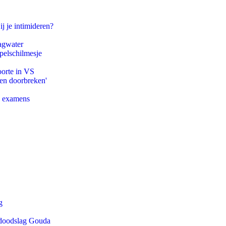
ij je intimideren?
agwater
pelschilmesje
oorte in VS
pen doorbreken'
e examens
g
r doodslag Gouda