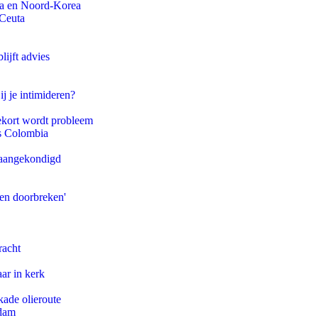
na en Noord-Korea
 Ceuta
ijft advies
ij je intimideren?
ekort wordt probleem
ls Colombia
g aangekondigd
pen doorbreken'
racht
ar in kerk
kade olieroute
rdam