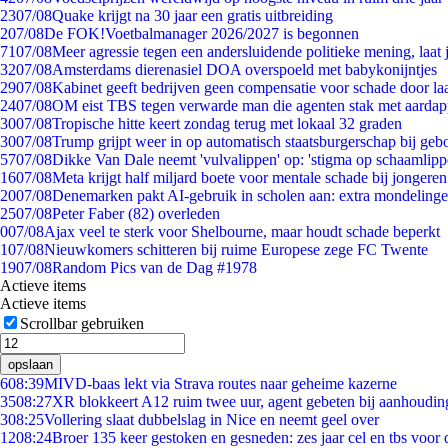
23
07/08
Quake krijgt na 30 jaar een gratis uitbreiding
2
07/08
De FOK!Voetbalmanager 2026/2027 is begonnen
71
07/08
Meer agressie tegen een andersluidende politieke mening, laat j
32
07/08
Amsterdams dierenasiel DOA overspoeld met babykonijntjes
29
07/08
Kabinet geeft bedrijven geen compensatie voor schade door la
24
07/08
OM eist TBS tegen verwarde man die agenten stak met aardap
30
07/08
Tropische hitte keert zondag terug met lokaal 32 graden
30
07/08
Trump grijpt weer in op automatisch staatsburgerschap bij geb
57
07/08
Dikke Van Dale neemt 'vulvalippen' op: 'stigma op schaamlip
16
07/08
Meta krijgt half miljard boete voor mentale schade bij jongeren
20
07/08
Denemarken pakt AI-gebruik in scholen aan: extra mondeling
25
07/08
Peter Faber (82) overleden
0
07/08
Ajax veel te sterk voor Shelbourne, maar houdt schade beperkt
1
07/08
Nieuwkomers schitteren bij ruime Europese zege FC Twente
19
07/08
Random Pics van de Dag #1978
Actieve items
Actieve items
Scrollbar gebruiken
opslaan
6
08:39
MIVD-baas lekt via Strava routes naar geheime kazerne
35
08:27
XR blokkeert A12 ruim twee uur, agent gebeten bij aanhoudin
3
08:25
Vollering slaat dubbelslag in Nice en neemt geel over
12
08:24
Broer 135 keer gestoken en gesneden: zes jaar cel en tbs voo