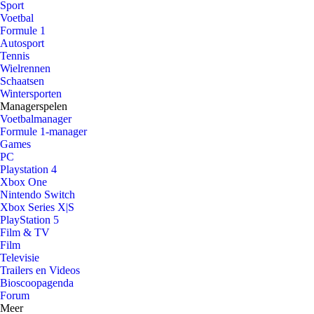
Sport
Voetbal
Formule 1
Autosport
Tennis
Wielrennen
Schaatsen
Wintersporten
Managerspelen
Voetbalmanager
Formule 1-manager
Games
PC
Playstation 4
Xbox One
Nintendo Switch
Xbox Series X|S
PlayStation 5
Film & TV
Film
Televisie
Trailers en Videos
Bioscoopagenda
Forum
Meer