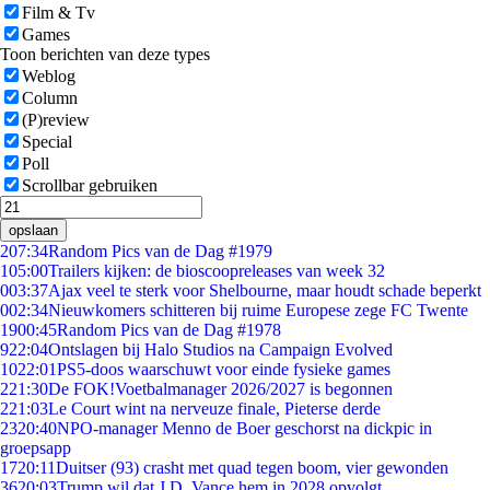
Film & Tv
Games
Toon berichten van deze types
Weblog
Column
(P)review
Special
Poll
Scrollbar gebruiken
opslaan
2
07:34
Random Pics van de Dag #1979
1
05:00
Trailers kijken: de bioscoopreleases van week 32
0
03:37
Ajax veel te sterk voor Shelbourne, maar houdt schade beperkt
0
02:34
Nieuwkomers schitteren bij ruime Europese zege FC Twente
19
00:45
Random Pics van de Dag #1978
9
22:04
Ontslagen bij Halo Studios na Campaign Evolved
10
22:01
PS5-doos waarschuwt voor einde fysieke games
2
21:30
De FOK!Voetbalmanager 2026/2027 is begonnen
2
21:03
Le Court wint na nerveuze finale, Pieterse derde
23
20:40
NPO-manager Menno de Boer geschorst na dickpic in
groepsapp
17
20:11
Duitser (93) crasht met quad tegen boom, vier gewonden
36
20:03
Trump wil dat J.D. Vance hem in 2028 opvolgt