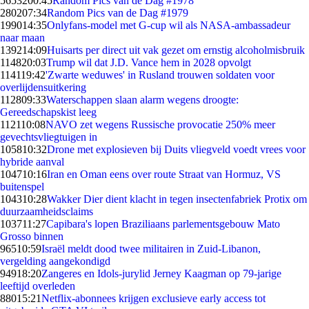
56532
00:45
Random Pics van de Dag #1978
2802
07:34
Random Pics van de Dag #1979
1990
14:35
Onlyfans-model met G-cup wil als NASA-ambassadeur
naar maan
1392
14:09
Huisarts per direct uit vak gezet om ernstig alcoholmisbruik
1148
20:03
Trump wil dat J.D. Vance hem in 2028 opvolgt
1141
19:42
'Zwarte weduwes' in Rusland trouwen soldaten voor
overlijdensuitkering
1128
09:33
Waterschappen slaan alarm wegens droogte:
Gereedschapskist leeg
1121
10:08
NAVO zet wegens Russische provocatie 250% meer
gevechtsvliegtuigen in
1058
10:32
Drone met explosieven bij Duits vliegveld voedt vrees voor
hybride aanval
1047
10:16
Iran en Oman eens over route Straat van Hormuz, VS
buitenspel
1043
10:28
Wakker Dier dient klacht in tegen insectenfabriek Protix om
duurzaamheidsclaims
1037
11:27
Capibara's lopen Braziliaans parlementsgebouw Mato
Grosso binnen
965
10:59
Israël meldt dood twee militairen in Zuid-Libanon,
vergelding aangekondigd
949
18:20
Zangeres en Idols-jurylid Jerney Kaagman op 79-jarige
leeftijd overleden
880
15:21
Netflix-abonnees krijgen exclusieve early access tot