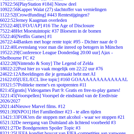
179
22:56
[PlayStation #184] Nieuw deel
109
22:56
Kapper Walat (27) slachtoffer van vernielingen
11
22:52
[Crowdfunding] #443 Rentestijgingen?
60
22:52
Jerney Kaagman overleden
255
22:48
[UFO/UAP] #16 The Age of Disclosure
75
22:48
Het Moestuintopic #37 Bloesem in de bomen
55
22:46
[Netflix Games] #1
267
22:44
Banken met hoge rente topic #95 - Dichter naar de 0
11
22:40
Levenslang voor man die inreed op betogers in München
195
22:29
[Conference League Donderdag 20:00 uur] Ajax -
Shelbourne FC #2
43
22:28
[Nintendo & Sony] The Legend of Zelda
180
22:22
Post hier zo vaak mogelijk om 22:22 uur #76
246
22:12
Afbeeldingen die je gemaakt hebt met AI
216
22:05
[UEL/ECL live topic] #160 GOAAAAAAAAAAAAAL
193
21:57
Politieke meme's en spotprenten #11
8
21:45
[gratis] Videogames Part 9: Gratis en free-to-play games!
32
21:45
[Voorspellen] Voorspel de eindstand van de Eredivisie
2026/2027
20
21:44
Nieuwe Marvel films. #12
99
21:39
[NPO1] Het Familiediner #23 - te allen tijden
134
21:33
FOK!ers die stoppen met alcohol - waar we stoppen #21
65
21:32
De neergang van Duitsland als lichtend voorbeeld #3
69
21:27
De Bondgenoten Spoiler Topic #3
83
21:25
UEFA kondigt boycot van FIFA-competities aan vanwege