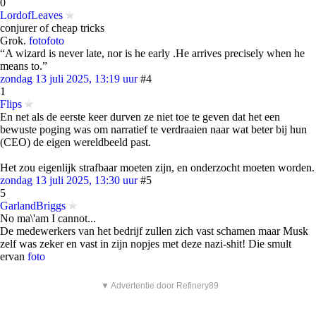
0
LordofLeaves
conjurer of cheap tricks
Grok.
foto
foto
“A wizard is never late, nor is he early .He arrives precisely when he
means to.”
zondag 13 juli 2025, 13:19 uur
#4
1
Flips
En net als de eerste keer durven ze niet toe te geven dat het een
bewuste poging was om narratief te verdraaien naar wat beter bij hun
(CEO) de eigen wereldbeeld past.
Het zou eigenlijk strafbaar moeten zijn, en onderzocht moeten worden.
zondag 13 juli 2025, 13:30 uur
#5
5
GarlandBriggs
No ma\'am I cannot...
De medewerkers van het bedrijf zullen zich vast schamen maar Musk
zelf was zeker en vast in zijn nopjes met deze nazi-shit! Die smult
ervan
foto
▼ Advertentie door Refinery89