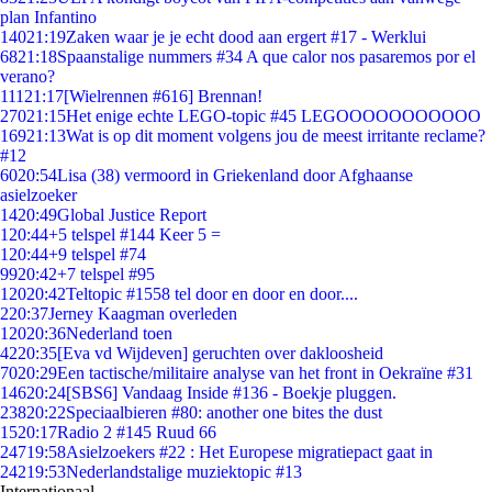
plan Infantino
140
21:19
Zaken waar je je echt dood aan ergert #17 - Werklui
68
21:18
Spaanstalige nummers #34 A que calor nos pasaremos por el
verano?
111
21:17
[Wielrennen #616] Brennan!
270
21:15
Het enige echte LEGO-topic #45 LEGOOOOOOOOOOO
169
21:13
Wat is op dit moment volgens jou de meest irritante reclame?
#12
60
20:54
Lisa (38) vermoord in Griekenland door Afghaanse
asielzoeker
14
20:49
Global Justice Report
1
20:44
+5 telspel #144 Keer 5 =
1
20:44
+9 telspel #74
99
20:42
+7 telspel #95
120
20:42
Teltopic #1558 tel door en door en door....
2
20:37
Jerney Kaagman overleden
120
20:36
Nederland toen
42
20:35
[Eva vd Wijdeven] geruchten over dakloosheid
70
20:29
Een tactische/militaire analyse van het front in Oekraïne #31
146
20:24
[SBS6] Vandaag Inside #136 - Boekje pluggen.
238
20:22
Speciaalbieren #80: another one bites the dust
15
20:17
Radio 2 #145 Ruud 66
247
19:58
Asielzoekers #22 : Het Europese migratiepact gaat in
242
19:53
Nederlandstalige muziektopic #13
Internationaal