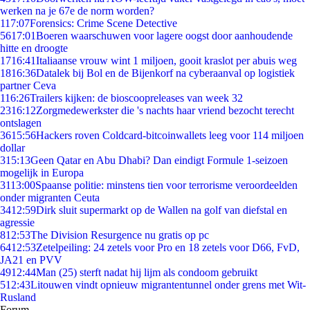
werken na je 67e de norm worden?
1
17:07
Forensics: Crime Scene Detective
56
17:01
Boeren waarschuwen voor lagere oogst door aanhoudende
hitte en droogte
17
16:41
Italiaanse vrouw wint 1 miljoen, gooit kraslot per abuis weg
18
16:36
Datalek bij Bol en de Bijenkorf na cyberaanval op logistiek
partner Ceva
1
16:26
Trailers kijken: de bioscoopreleases van week 32
23
16:12
Zorgmedewerkster die 's nachts haar vriend bezocht terecht
ontslagen
36
15:56
Hackers roven Coldcard-bitcoinwallets leeg voor 114 miljoen
dollar
3
15:13
Geen Qatar en Abu Dhabi? Dan eindigt Formule 1-seizoen
mogelijk in Europa
31
13:00
Spaanse politie: minstens tien voor terrorisme veroordeelden
onder migranten Ceuta
34
12:59
Dirk sluit supermarkt op de Wallen na golf van diefstal en
agressie
8
12:53
The Division Resurgence nu gratis op pc
64
12:53
Zetelpeiling: 24 zetels voor Pro en 18 zetels voor D66, FvD,
JA21 en PVV
49
12:44
Man (25) sterft nadat hij lijm als condoom gebruikt
5
12:43
Litouwen vindt opnieuw migrantentunnel onder grens met Wit-
Rusland
Forum