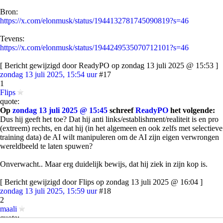
Bron:
https://x.com/elonmusk/status/1944132781745090819?s=46
Tevens:
https://x.com/elonmusk/status/1944249535070712101?s=46
[ Bericht gewijzigd door ReadyPO op zondag 13 juli 2025 @ 15:53 ]
zondag 13 juli 2025, 15:54 uur
#17
1
Flips
quote:
Op
zondag 13 juli 2025 @ 15:45
schreef
ReadyPO
het volgende:
Dus hij geeft het toe? Dat hij anti links/establishment/realiteit is en pro
(extreem) rechts, en dat hij (in het algemeen en ook zelfs met selectieve
training data) de AI wilt manipuleren om de AI zijn eigen verwrongen
wereldbeeld te laten spuwen?
Onverwacht.. Maar erg duidelijk bewijs, dat hij ziek in zijn kop is.
[ Bericht gewijzigd door Flips op zondag 13 juli 2025 @ 16:04 ]
zondag 13 juli 2025, 15:59 uur
#18
2
maali
quote: