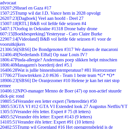
advocaat
192
07:29
Israel en Gaza #17
15
07:25
Trump wil dat J.D. Vance hem in 2028 opvolgt
262
07:23
[Dagboek] Veel aan hoofd - Deel 27
150
07:18
[RTL] B&B vol liefde 6de seizoen #4
54
07:17
Oorlog in Oekraïne #1318 Drone baby drone
6
07:15
[Boekbespreking] Yesteryear - Caro Claire Burke
229
07:14
[Videoland] B&B vol liefde 6de seizoen #1 voor de
vooruitkijkers
213
06:56
[SBS6] De Bondgenoten #317 We dansen de macaroni
124
06:49
[Nederlands Elftal] Op naar Louis IV?
18
06:47
Pinda-allergie? Andermans poep slikken helpt misschien
18
06:40
Managarm's boerderij deel #5.1
164
06:28
Wat is jullie binnenhuistemperatuur? #81 Horrorzomer
177
06:27
Touwtrekken 2.0 #636 - Team 1 beste team *G* *O*
189
06:23
[SBS6] De Oranjezomer #10 Helene je kan het niet stop
ermee
104
06:12
NPO-manager Menno de Boer (47) op non-actief stuurde
dick-pic rond
198
05:54
Verander een letter expert (7lettereditie) #50
38
05:53
GTA VI #12 GTA VI Extended look 27 Augustus Netflix/YT
13
05:53
Verander één letter. Expert # 75 (8 letters)
48
05:52
Verander één letter: Expert #143 (9 letters)
141
05:51
Verander één letter: Expert #91 (10 letters)
204
02:55
Trump wil Groenland #16 Het opengrensbeleid is de