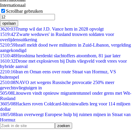
Internationaal
Scrollbar gebruiken
opslaan
36
20:03
Trump wil dat J.D. Vance hem in 2028 opvolgt
15
19:42
'Zwarte weduwes' in Rusland trouwen soldaten voor
overlijdensuitkering
52
10:59
Israël meldt dood twee militairen in Zuid-Libanon, vergelding
aangekondigd
15
10:48
Hiroshima herdenkt slachtoffers atoombom, 81 jaar later
16
10:32
Drone met explosieven bij Duits vliegveld voedt vrees voor
hybride aanval
22
10:16
Iran en Oman eens over route Straat van Hormuz, VS
buitenspel
25
10:08
NAVO zet wegens Russische provocatie 250% meer
gevechtsvliegtuigen in
5
05/08
Litouwen vindt opnieuw migrantentunnel onder grens met Wit-
Rusland
36
05/08
Hackers roven Coldcard-bitcoinwallets leeg voor 114 miljoen
dollar
18
05/08
Iran overweegt Europese hulp bij ruimen mijnen in Straat van
Hormuz