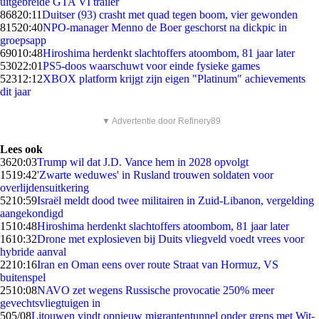
uitgebreide GTA VI trailer
868
20:11
Duitser (93) crasht met quad tegen boom, vier gewonden
815
20:40
NPO-manager Menno de Boer geschorst na dickpic in
groepsapp
690
10:48
Hiroshima herdenkt slachtoffers atoombom, 81 jaar later
530
22:01
PS5-doos waarschuwt voor einde fysieke games
523
12:12
XBOX platform krijgt zijn eigen "Platinum" achievements
dit jaar
▼ Advertentie door Refinery89
Lees ook
36
20:03
Trump wil dat J.D. Vance hem in 2028 opvolgt
15
19:42
'Zwarte weduwes' in Rusland trouwen soldaten voor
overlijdensuitkering
52
10:59
Israël meldt dood twee militairen in Zuid-Libanon, vergelding
aangekondigd
15
10:48
Hiroshima herdenkt slachtoffers atoombom, 81 jaar later
16
10:32
Drone met explosieven bij Duits vliegveld voedt vrees voor
hybride aanval
22
10:16
Iran en Oman eens over route Straat van Hormuz, VS
buitenspel
25
10:08
NAVO zet wegens Russische provocatie 250% meer
gevechtsvliegtuigen in
5
05/08
Litouwen vindt opnieuw migrantentunnel onder grens met Wit-