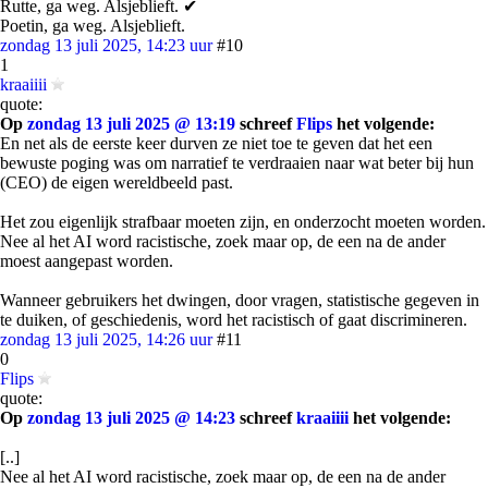
Rutte, ga weg. Alsjeblieft. ✔
Poetin, ga weg. Alsjeblieft.
zondag 13 juli 2025, 14:23 uur
#10
1
kraaiiii
quote:
Op
zondag 13 juli 2025 @ 13:19
schreef
Flips
het volgende:
En net als de eerste keer durven ze niet toe te geven dat het een
bewuste poging was om narratief te verdraaien naar wat beter bij hun
(CEO) de eigen wereldbeeld past.
Het zou eigenlijk strafbaar moeten zijn, en onderzocht moeten worden.
Nee al het AI word racistische, zoek maar op, de een na de ander
moest aangepast worden.
Wanneer gebruikers het dwingen, door vragen, statistische gegeven in
te duiken, of geschiedenis, word het racistisch of gaat discrimineren.
zondag 13 juli 2025, 14:26 uur
#11
0
Flips
quote:
Op
zondag 13 juli 2025 @ 14:23
schreef
kraaiiii
het volgende:
[..]
Nee al het AI word racistische, zoek maar op, de een na de ander