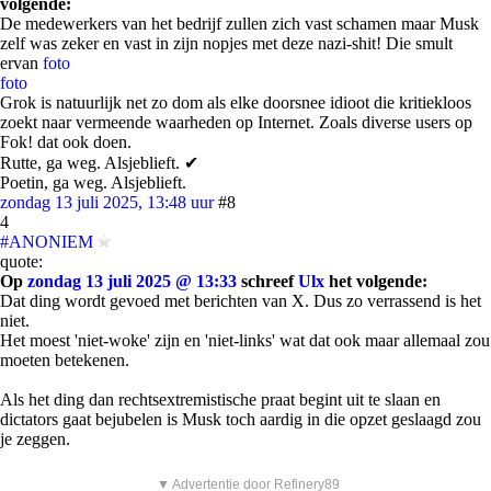
volgende:
De medewerkers van het bedrijf zullen zich vast schamen maar Musk
zelf was zeker en vast in zijn nopjes met deze nazi-shit! Die smult
ervan
foto
foto
Grok is natuurlijk net zo dom als elke doorsnee idioot die kritiekloos
zoekt naar vermeende waarheden op Internet. Zoals diverse users op
Fok! dat ook doen.
Rutte, ga weg. Alsjeblieft. ✔
Poetin, ga weg. Alsjeblieft.
zondag 13 juli 2025, 13:48 uur
#8
4
#ANONIEM
quote:
Op
zondag 13 juli 2025 @ 13:33
schreef
Ulx
het volgende:
Dat ding wordt gevoed met berichten van X. Dus zo verrassend is het
niet.
Het moest 'niet-woke' zijn en 'niet-links' wat dat ook maar allemaal zou
moeten betekenen.
Als het ding dan rechtsextremistische praat begint uit te slaan en
dictators gaat bejubelen is Musk toch aardig in die opzet geslaagd zou
je zeggen.
▼ Advertentie door Refinery89