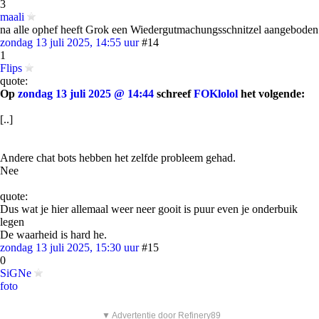
3
maali
na alle ophef heeft Grok een Wiedergutmachungsschnitzel aangeboden
zondag 13 juli 2025, 14:55 uur
#14
1
Flips
quote:
Op
zondag 13 juli 2025 @ 14:44
schreef
FOKlolol
het volgende:
[..]
Andere chat bots hebben het zelfde probleem gehad.
Nee
quote:
Dus wat je hier allemaal weer neer gooit is puur even je onderbuik
legen
De waarheid is hard he.
zondag 13 juli 2025, 15:30 uur
#15
0
SiGNe
foto
▼ Advertentie door Refinery89