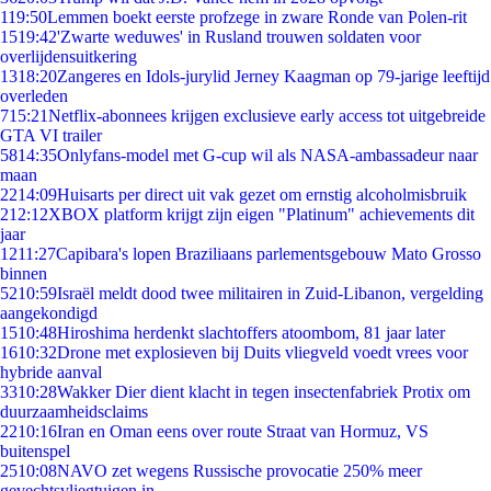
1
19:50
Lemmen boekt eerste profzege in zware Ronde van Polen-rit
15
19:42
'Zwarte weduwes' in Rusland trouwen soldaten voor
overlijdensuitkering
13
18:20
Zangeres en Idols-jurylid Jerney Kaagman op 79-jarige leeftijd
overleden
7
15:21
Netflix-abonnees krijgen exclusieve early access tot uitgebreide
GTA VI trailer
58
14:35
Onlyfans-model met G-cup wil als NASA-ambassadeur naar
maan
22
14:09
Huisarts per direct uit vak gezet om ernstig alcoholmisbruik
2
12:12
XBOX platform krijgt zijn eigen "Platinum" achievements dit
jaar
12
11:27
Capibara's lopen Braziliaans parlementsgebouw Mato Grosso
binnen
52
10:59
Israël meldt dood twee militairen in Zuid-Libanon, vergelding
aangekondigd
15
10:48
Hiroshima herdenkt slachtoffers atoombom, 81 jaar later
16
10:32
Drone met explosieven bij Duits vliegveld voedt vrees voor
hybride aanval
33
10:28
Wakker Dier dient klacht in tegen insectenfabriek Protix om
duurzaamheidsclaims
22
10:16
Iran en Oman eens over route Straat van Hormuz, VS
buitenspel
25
10:08
NAVO zet wegens Russische provocatie 250% meer
gevechtsvliegtuigen in