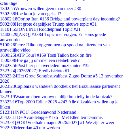
schuldige
18
02:55
Vrouwen willen geen man meer #30
35
02:38
Hoe kom je van egels af?
188
02:18
Oorlog Iran #136 Bridge and powerplant day incoming?
50
02:08
Het grote dagelijkse Trump nieuws topic #31
181
01:55
[ONLINE] Roddelpraat Topic #21
144
00:29
[AKQ] #3384 Topic met vragen. En soms goede
antwoorden.
51
00:26
Perez Hilton opgenomen op spoed na uitzenden van
gruwelijke video
16
00:25
[ATP Tour] #169 Tosti Tallon back on fire
15
00:08
Hoe ga jij om met een relatiebreuk?
274
23:56
Post hier pas overleden muzikanten #32
25
23:24
[2026/2027] Eredivisietoto #1
203
23:24
Het Grote Songfestivalfeest Ziggo Dome #5 13 november
2026
20
23:23
Capibara's wandelen doodleuk het Braziliaanse parlement
binnen
18
23:19
Waarom doen vrouwen altijd hun telly in de kontzak?
233
23:16
Top 2000 Editie 2025 #243 Alle dikzakken willen op je
lijken
51
23:11
[NPO1] Goedenavond Nederland
254
23:11
De Avondetappe #176 - Met Ellen ten Damme.
76
23:01
[FOK!Voetbalmanager 2026/2027] #1 We zijn er weer
79
22:59
Meer dan 40 uur werken.