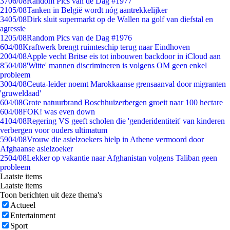
37
06/08
Random Pics van de Dag #1977
21
05/08
Tanken in België wordt nóg aantrekkelijker
34
05/08
Dirk sluit supermarkt op de Wallen na golf van diefstal en
agressie
12
05/08
Random Pics van de Dag #1976
6
04/08
Kraftwerk brengt ruimteschip terug naar Eindhoven
20
04/08
Apple vecht Britse eis tot inbouwen backdoor in iCloud aan
85
04/08
'Witte' mannen discrimineren is volgens OM geen enkel
probleem
30
04/08
Ceuta-leider noemt Marokkaanse grensaanval door migranten
'gruweldaad'
6
04/08
Grote natuurbrand Boschhuizerbergen groeit naar 100 hectare
6
04/08
FOK! was even down
41
04/08
Regering VS geeft scholen die 'genderidentiteit' van kinderen
verbergen voor ouders ultimatum
59
04/08
Vrouw die asielzoekers hielp in Athene vermoord door
Afghaanse asielzoeker
25
04/08
Lekker op vakantie naar Afghanistan volgens Taliban geen
probleem
Laatste items
Laatste items
Toon berichten uit deze thema's
Actueel
Entertainment
Sport