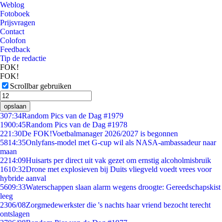
Weblog
Fotoboek
Prijsvragen
Contact
Colofon
Feedback
Tip de redactie
FOK!
FOK!
Scrollbar gebruiken
opslaan
3
07:34
Random Pics van de Dag #1979
19
00:45
Random Pics van de Dag #1978
2
21:30
De FOK!Voetbalmanager 2026/2027 is begonnen
58
14:35
Onlyfans-model met G-cup wil als NASA-ambassadeur naar
maan
22
14:09
Huisarts per direct uit vak gezet om ernstig alcoholmisbruik
16
10:32
Drone met explosieven bij Duits vliegveld voedt vrees voor
hybride aanval
56
09:33
Waterschappen slaan alarm wegens droogte: Gereedschapskist
leeg
23
06/08
Zorgmedewerkster die 's nachts haar vriend bezocht terecht
ontslagen