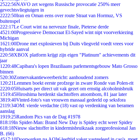
25
22:56
NAVO zet wegens Russische provocatie 250% meer
gevechtsvliegtuigen in
22
22:50
Iran en Oman eens over route Straat van Hormuz, VS
buitenspel
2
22:17
Le Court wint na nerveuze finale, Pieterse derde
45
21:00
Progressieve Democraat El-Sayed wint nipt voorverkiezing
Michigan
16
21:00
Drone met explosieven bij Duits vliegveld voedt vrees voor
hybride aanval
2
20:58
XBOX platform krijgt zijn eigen "Platinum" achievements dit
jaar
12
20:48
Capibara's lopen Braziliaans parlementsgebouw Mato Grosso
binnen
5
20:30
Zomervakantieweerbericht: aanhoudend zomers
1
20:21
Lemmen boekt eerste profzege in zware Ronde van Polen-rit
22
20:05
Huisarts per direct uit vak gezet om ernstig alcoholmisbruik
15
19:45
Hiroshima herdenkt slachtoffers atoombom, 81 jaar later
38
19:40
Vinted-foto's van vrouwen massaal gedeeld op seksfora
21
19:34
OM: vierde verdachte (18) vast op verdenking van beramen
aanslag
19
19:25
Random Pics van de Dag #1978
8
18:19
In Spider-Man: Brand New Day is Spidey echt weer Spidey
6
18:18
Nieuw slachtoffer in kindermisbruikzaak zorgprofessional Jan
B. (66)
45
17:10
Doorwerken na AOW-leeftijd vaker vastgelegd in cao's, moet