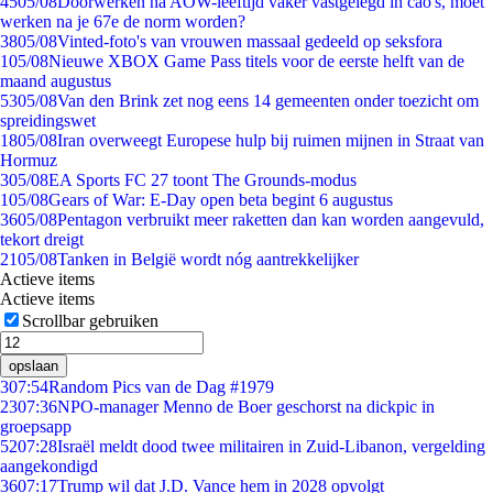
45
05/08
Doorwerken na AOW-leeftijd vaker vastgelegd in cao's, moet
werken na je 67e de norm worden?
38
05/08
Vinted-foto's van vrouwen massaal gedeeld op seksfora
1
05/08
Nieuwe XBOX Game Pass titels voor de eerste helft van de
maand augustus
53
05/08
Van den Brink zet nog eens 14 gemeenten onder toezicht om
spreidingswet
18
05/08
Iran overweegt Europese hulp bij ruimen mijnen in Straat van
Hormuz
3
05/08
EA Sports FC 27 toont The Grounds-modus
1
05/08
Gears of War: E-Day open beta begint 6 augustus
36
05/08
Pentagon verbruikt meer raketten dan kan worden aangevuld,
tekort dreigt
21
05/08
Tanken in België wordt nóg aantrekkelijker
Actieve items
Actieve items
Scrollbar gebruiken
opslaan
3
07:54
Random Pics van de Dag #1979
23
07:36
NPO-manager Menno de Boer geschorst na dickpic in
groepsapp
52
07:28
Israël meldt dood twee militairen in Zuid-Libanon, vergelding
aangekondigd
36
07:17
Trump wil dat J.D. Vance hem in 2028 opvolgt