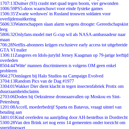
17
07:13
Duitser (93) crasht met quad tegen boom, vier gewonden
10
06:59
PS5-doos waarschuwt voor einde fysieke games
15
06:35
'Zwarte weduwes' in Rusland trouwen soldaten voor
overlijdensuitkering
56
06:33
Waterschappen slaan alarm wegens droogte: Gereedschapskist
leeg
58
06:32
Onlyfans-model met G-cup wil als NASA-ambassadeur naar
maan
7
06:28
Netflix-abonnees krijgen exclusieve early access tot uitgebreide
GTA VI trailer
13
06:11
Zangeres en Idols-jurylid Jerney Kaagman op 79-jarige leeftijd
overleden
85
04:44
'Witte' mannen discrimineren is volgens OM geen enkel
probleem
9
04:27
Ontslagen bij Halo Studios na Campaign Evolved
37
04:13
Random Pics van de Dag #1977
33
04:01
Wakker Dier dient klacht in tegen insectenfabriek Protix om
duurzaamheidsclaims
27
03:06
Doden bij Oekraïense droneaanvallen op Moskou en Sint-
Petersburg
12
01:08
Accell, moederbedrijf Sparta en Batavus, vraagt uitstel van
betaling aan
34
01:01
Kind overleden na aanrijding door AH-bestelbus in Dordrecht
53
00:28
Van den Brink zet nog eens 14 gemeenten onder toezicht om
spreidingswet