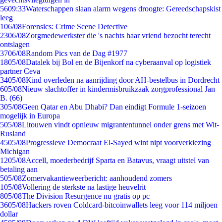
56
09:33
Waterschappen slaan alarm wegens droogte: Gereedschapskist
leeg
1
06/08
Forensics: Crime Scene Detective
23
06/08
Zorgmedewerkster die 's nachts haar vriend bezocht terecht
ontslagen
37
06/08
Random Pics van de Dag #1977
18
05/08
Datalek bij Bol en de Bijenkorf na cyberaanval op logistiek
partner Ceva
34
05/08
Kind overleden na aanrijding door AH-bestelbus in Dordrecht
6
05/08
Nieuw slachtoffer in kindermisbruikzaak zorgprofessional Jan
B. (66)
3
05/08
Geen Qatar en Abu Dhabi? Dan eindigt Formule 1-seizoen
mogelijk in Europa
5
05/08
Litouwen vindt opnieuw migrantentunnel onder grens met Wit-
Rusland
45
05/08
Progressieve Democraat El-Sayed wint nipt voorverkiezing
Michigan
12
05/08
Accell, moederbedrijf Sparta en Batavus, vraagt uitstel van
betaling aan
5
05/08
Zomervakantieweerbericht: aanhoudend zomers
1
05/08
Vollering de sterkste na lastige heuvelrit
8
05/08
The Division Resurgence nu gratis op pc
36
05/08
Hackers roven Coldcard-bitcoinwallets leeg voor 114 miljoen
dollar