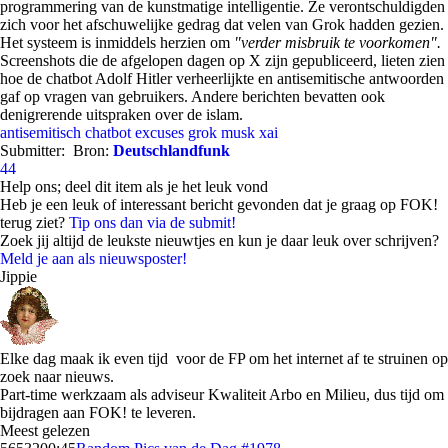
programmering van de kunstmatige intelligentie. Ze verontschuldigden
zich voor het afschuwelijke gedrag dat velen van Grok hadden gezien.
Het systeem is inmiddels herzien om
"verder misbruik te voorkomen".
Screenshots die de afgelopen dagen op X zijn gepubliceerd, lieten zien
hoe de chatbot Adolf Hitler verheerlijkte en antisemitische antwoorden
gaf op vragen van gebruikers. Andere berichten bevatten ook
denigrerende uitspraken over de islam.
antisemitisch
chatbot
excuses
grok
musk
xai
Submitter:
Bron:
Deutschlandfunk
44
Help ons; deel dit item als je het leuk vond
Heb je een leuk of interessant bericht gevonden dat je graag op FOK!
terug ziet?
Tip ons dan via de submit!
Zoek jij altijd de leukste nieuwtjes en kun je daar leuk over schrijven?
Meld je aan als nieuwsposter!
Jippie
Elke dag maak ik even tijd voor de FP om het internet af te struinen op
zoek naar nieuws.
Part-time werkzaam als adviseur Kwaliteit Arbo en Milieu, dus tijd om
bijdragen aan FOK! te leveren.
Meest gelezen