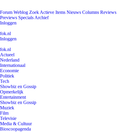
Forum
Weblog
Zoek
Actieve Items
Nieuws
Columns
Reviews
Previews
Specials
Archief
Inloggen
fok.nl
Inloggen
fok.nl
Actueel
Nederland
Internationaal
Economie
Politiek
Tech
Showbiz en Gossip
Opmerkelijk
Entertainment
Showbiz en Gossip
Muziek
Film
Televisie
Media & Cultuur
Bioscoopagenda