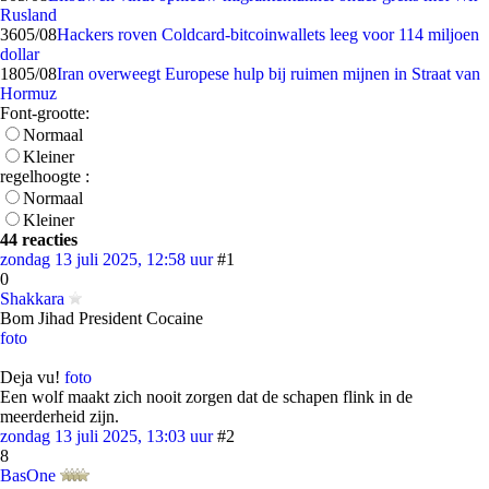
Rusland
36
05/08
Hackers roven Coldcard-bitcoinwallets leeg voor 114 miljoen
dollar
18
05/08
Iran overweegt Europese hulp bij ruimen mijnen in Straat van
Hormuz
Font-grootte:
Normaal
Kleiner
regelhoogte :
Normaal
Kleiner
44 reacties
zondag 13 juli 2025, 12:58 uur
#1
0
Shakkara
Bom Jihad President Cocaine
foto
Deja vu!
foto
Een wolf maakt zich nooit zorgen dat de schapen flink in de
meerderheid zijn.
zondag 13 juli 2025, 13:03 uur
#2
8
BasOne