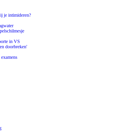
ij je intimideren?
agwater
pelschilmesje
oorte in VS
pen doorbreken'
e examens
g