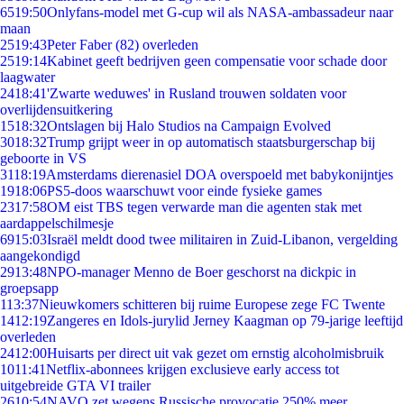
65
19:50
Onlyfans-model met G-cup wil als NASA-ambassadeur naar
maan
25
19:43
Peter Faber (82) overleden
25
19:14
Kabinet geeft bedrijven geen compensatie voor schade door
laagwater
24
18:41
'Zwarte weduwes' in Rusland trouwen soldaten voor
overlijdensuitkering
15
18:32
Ontslagen bij Halo Studios na Campaign Evolved
30
18:32
Trump grijpt weer in op automatisch staatsburgerschap bij
geboorte in VS
31
18:19
Amsterdams dierenasiel DOA overspoeld met babykonijntjes
19
18:06
PS5-doos waarschuwt voor einde fysieke games
23
17:58
OM eist TBS tegen verwarde man die agenten stak met
aardappelschilmesje
69
15:03
Israël meldt dood twee militairen in Zuid-Libanon, vergelding
aangekondigd
29
13:48
NPO-manager Menno de Boer geschorst na dickpic in
groepsapp
1
13:37
Nieuwkomers schitteren bij ruime Europese zege FC Twente
14
12:19
Zangeres en Idols-jurylid Jerney Kaagman op 79-jarige leeftijd
overleden
24
12:00
Huisarts per direct uit vak gezet om ernstig alcoholmisbruik
10
11:41
Netflix-abonnees krijgen exclusieve early access tot
uitgebreide GTA VI trailer
26
10:54
NAVO zet wegens Russische provocatie 250% meer