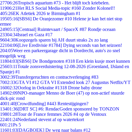
277
06:26
Tropisch aquarium #73 - Het blijft toch kriebelen.
119
06:21
Het RLS Social Media-topic #160 Zonder Kolonel!!
4
05:26
EK Atletiek 2026 te Birmingham #1
195
05:16
[SBS6] De Oranjezomer #10 Helene je kan het niet stop
ermee
249
05:15
[Centraal] Ruimtevaart / SpaceX #87 Rondje oceaan
233
04:34
Israel en Gaza #17
96
04:30
Koopzegels sparen bij AH duurt straks 2x zo lang
221
04:06
[Live Eredivisie #1784] Dying seconds van het seizoen!
2
04:05
Weer een parkeergarage dicht in Dordrecht, auto's zo snel
mogelijk weg
118
04:03
[SBS6] De Bondgenoten #318 Een klein kusje moet kunnen
256
03:11
Totale zonsverduistering 12-08-2026 (Groenland, IJsland en
Spanje) #1
30
02:39
Transfergeruchten en contractverlenging #83
70
02:33
GTA VI #12 GTA VI Extended look 27 Augustus Netflix/YT
160
02:32
Oorlog in Oekraïne #1318 Drone baby drone
149
02:09
NPO-manager Menno de Boer (47) op non-actief stuurde
dick-pic rond
40
01:40
[Crowdfunding] #443 Rentestijgingen?
134
01:36
[DRT SC] #6: RendacGoden sponsored by TONZON
198
01:28
Tour de France femmes 2026 #4 op de Ventoux
224
01:24
Nederland stevent af op watertekort
6
01:21
Ps 5
116
01:03
[DAGBOEK] De weg naar balans #12