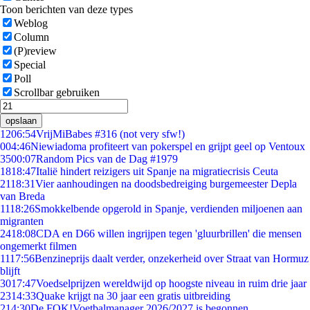
Toon berichten van deze types
Weblog
Column
(P)review
Special
Poll
Scrollbar gebruiken
opslaan
12
06:54
VrijMiBabes #316 (not very sfw!)
0
04:46
Niewiadoma profiteert van pokerspel en grijpt geel op Ventoux
35
00:07
Random Pics van de Dag #1979
18
18:47
Italië hindert reizigers uit Spanje na migratiecrisis Ceuta
21
18:31
Vier aanhoudingen na doodsbedreiging burgemeester Depla
van Breda
11
18:26
Smokkelbende opgerold in Spanje, verdienden miljoenen aan
migranten
24
18:08
CDA en D66 willen ingrijpen tegen 'gluurbrillen' die mensen
ongemerkt filmen
11
17:56
Benzineprijs daalt verder, onzekerheid over Straat van Hormuz
blijft
30
17:47
Voedselprijzen wereldwijd op hoogste niveau in ruim drie jaar
23
14:33
Quake krijgt na 30 jaar een gratis uitbreiding
2
14:30
De FOK!Voetbalmanager 2026/2027 is begonnen