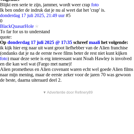
Blijkt een serie te zijn, jammer, wordt weer crap
foto
Ik ben onder de indruk dat je nu al weet dat het 'crap' is.
donderdag 17 juli 2025, 21:49 uur
#5
0
BlackQuasarHole
To far for us to understand
quote:
Op
donderdag 17 juli 2025 @ 17:35
schreef
maali
het volgende:
ik kijk hier erg naar uit want groot liefhebber van de Alien franchise
(ondanks dat je na de eerste twee films beter de rest niet kunt kijken
foto
) maar deze serie is erg interessant want Noah Hawley is involved
en die kan wel wat (Fargo met name)!
Alien prometheus en Alien covenant waren echt wel goede Alien films
naar mijn mening, maar de eerste zeker voor de jaren 70 was gewoon
de beste, daarna uiteraard deel 2.
▼ Advertentie door Refinery89