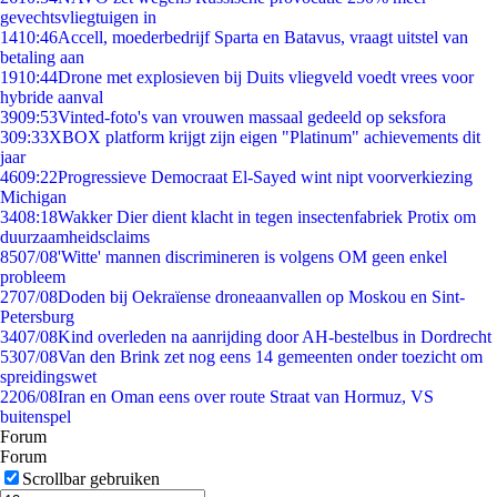
gevechtsvliegtuigen in
14
10:46
Accell, moederbedrijf Sparta en Batavus, vraagt uitstel van
betaling aan
19
10:44
Drone met explosieven bij Duits vliegveld voedt vrees voor
hybride aanval
39
09:53
Vinted-foto's van vrouwen massaal gedeeld op seksfora
3
09:33
XBOX platform krijgt zijn eigen "Platinum" achievements dit
jaar
46
09:22
Progressieve Democraat El-Sayed wint nipt voorverkiezing
Michigan
34
08:18
Wakker Dier dient klacht in tegen insectenfabriek Protix om
duurzaamheidsclaims
85
07/08
'Witte' mannen discrimineren is volgens OM geen enkel
probleem
27
07/08
Doden bij Oekraïense droneaanvallen op Moskou en Sint-
Petersburg
34
07/08
Kind overleden na aanrijding door AH-bestelbus in Dordrecht
53
07/08
Van den Brink zet nog eens 14 gemeenten onder toezicht om
spreidingswet
22
06/08
Iran en Oman eens over route Straat van Hormuz, VS
buitenspel
Forum
Forum
Scrollbar gebruiken