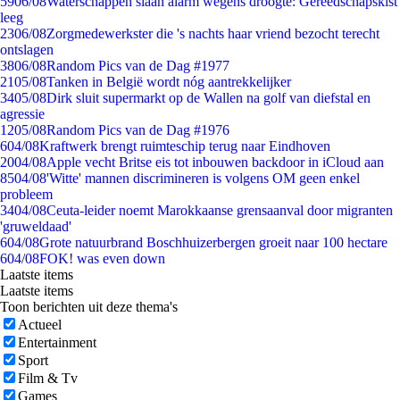
59
06/08
Waterschappen slaan alarm wegens droogte: Gereedschapskist
leeg
23
06/08
Zorgmedewerkster die 's nachts haar vriend bezocht terecht
ontslagen
38
06/08
Random Pics van de Dag #1977
21
05/08
Tanken in België wordt nóg aantrekkelijker
34
05/08
Dirk sluit supermarkt op de Wallen na golf van diefstal en
agressie
12
05/08
Random Pics van de Dag #1976
6
04/08
Kraftwerk brengt ruimteschip terug naar Eindhoven
20
04/08
Apple vecht Britse eis tot inbouwen backdoor in iCloud aan
85
04/08
'Witte' mannen discrimineren is volgens OM geen enkel
probleem
34
04/08
Ceuta-leider noemt Marokkaanse grensaanval door migranten
'gruweldaad'
6
04/08
Grote natuurbrand Boschhuizerbergen groeit naar 100 hectare
6
04/08
FOK! was even down
Laatste items
Laatste items
Toon berichten uit deze thema's
Actueel
Entertainment
Sport
Film & Tv
Games