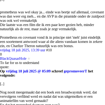
prometheus was wel okay ja... einde was beetje suf allemaal, covenant
was dan weer erg meh... en die AVP in die piramide onder de zuidpool
was ook wel vermakelijk
Die laatste was een film die ik een paar keer gezien heb, minder
natuurlijk als de rest, maar zoals je zegt vermakelijk.
Prometheus en covenant vond ik in principe niet 'meh' juist eindelijk
een soortement antwoord waar al die aliens vandaan komen in zekere
zin, en Charlize Theron natuurlijk was een bonus.
vrijdag 18 juli 2025, 13:39 uur
#10
0
BlackQuasarHole
To far for us to understand
quote:
Op
vrijdag 18 juli 2025 @ 05:09
schreef
gepromoveerT
het
volgende:
[..]
Nog nooit meegemaakt dat een boek een broadwaystuk werd, dat
vervolgens verfilmd werd en nadat dat was uitgemolken er een
animatiefilm van werd gemaakt?
En dat het merendeel daarvan crap was?