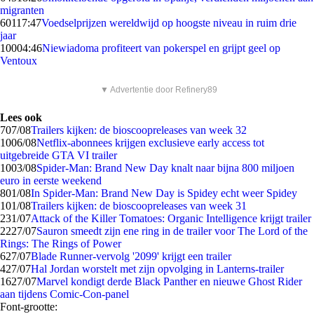
migranten
601
17:47
Voedselprijzen wereldwijd op hoogste niveau in ruim drie
jaar
100
04:46
Niewiadoma profiteert van pokerspel en grijpt geel op
Ventoux
▼ Advertentie door Refinery89
Lees ook
7
07/08
Trailers kijken: de bioscoopreleases van week 32
10
06/08
Netflix-abonnees krijgen exclusieve early access tot
uitgebreide GTA VI trailer
10
03/08
Spider-Man: Brand New Day knalt naar bijna 800 miljoen
euro in eerste weekend
8
01/08
In Spider-Man: Brand New Day is Spidey echt weer Spidey
1
01/08
Trailers kijken: de bioscoopreleases van week 31
2
31/07
Attack of the Killer Tomatoes: Organic Intelligence krijgt trailer
22
27/07
Sauron smeedt zijn ene ring in de trailer voor The Lord of the
Rings: The Rings of Power
6
27/07
Blade Runner-vervolg '2099' krijgt een trailer
4
27/07
Hal Jordan worstelt met zijn opvolging in Lanterns-trailer
16
27/07
Marvel kondigt derde Black Panther en nieuwe Ghost Rider
aan tijdens Comic-Con-panel
Font-grootte: