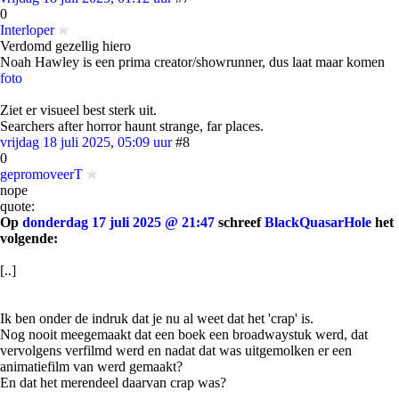
0
Interloper
Verdomd gezellig hiero
Noah Hawley is een prima creator/showrunner, dus laat maar komen
foto
Ziet er visueel best sterk uit.
Searchers after horror haunt strange, far places.
vrijdag 18 juli 2025, 05:09 uur
#8
0
gepromoveerT
nope
quote:
Op
donderdag 17 juli 2025 @ 21:47
schreef
BlackQuasarHole
het
volgende:
[..]
Ik ben onder de indruk dat je nu al weet dat het 'crap' is.
Nog nooit meegemaakt dat een boek een broadwaystuk werd, dat
vervolgens verfilmd werd en nadat dat was uitgemolken er een
animatiefilm van werd gemaakt?
En dat het merendeel daarvan crap was?