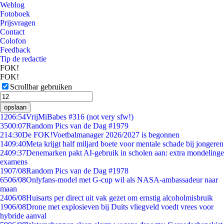
Weblog
Fotoboek
Prijsvragen
Contact
Colofon
Feedback
Tip de redactie
FOK!
FOK!
Scrollbar gebruiken
opslaan
12
06:54
VrijMiBabes #316 (not very sfw!)
35
00:07
Random Pics van de Dag #1979
2
14:30
De FOK!Voetbalmanager 2026/2027 is begonnen
14
09:40
Meta krijgt half miljard boete voor mentale schade bij jongeren
24
09:37
Denemarken pakt AI-gebruik in scholen aan: extra mondelinge
examens
19
07/08
Random Pics van de Dag #1978
65
06/08
Onlyfans-model met G-cup wil als NASA-ambassadeur naar
maan
24
06/08
Huisarts per direct uit vak gezet om ernstig alcoholmisbruik
19
06/08
Drone met explosieven bij Duits vliegveld voedt vrees voor
hybride aanval