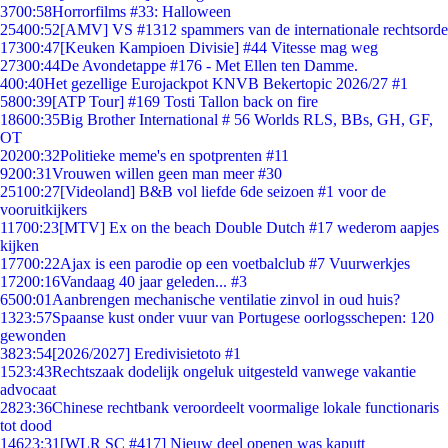
37
00:58
Horrorfilms #33: Halloween
254
00:52
[AMV] VS #1312 spammers van de internationale rechtsorde
173
00:47
[Keuken Kampioen Divisie] #44 Vitesse mag weg
273
00:44
De Avondetappe #176 - Met Ellen ten Damme.
4
00:40
Het gezellige Eurojackpot KNVB Bekertopic 2026/27 #1
58
00:39
[ATP Tour] #169 Tosti Tallon back on fire
186
00:35
Big Brother International # 56 Worlds RLS, BBs, GH, GF,
OT
202
00:32
Politieke meme's en spotprenten #11
92
00:31
Vrouwen willen geen man meer #30
251
00:27
[Videoland] B&B vol liefde 6de seizoen #1 voor de
vooruitkijkers
117
00:23
[MTV] Ex on the beach Double Dutch #17 wederom aapjes
kijken
177
00:22
Ajax is een parodie op een voetbalclub #7 Vuurwerkjes
172
00:16
Vandaag 40 jaar geleden... #3
65
00:01
Aanbrengen mechanische ventilatie zinvol in oud huis?
13
23:57
Spaanse kust onder vuur van Portugese oorlogsschepen: 120
gewonden
38
23:54
[2026/2027] Eredivisietoto #1
15
23:43
Rechtszaak dodelijk ongeluk uitgesteld vanwege vakantie
advocaat
28
23:36
Chinese rechtbank veroordeelt voormalige lokale functionaris
tot dood
146
23:31
[WLR SC #417] Nieuw deel openen was kaputt