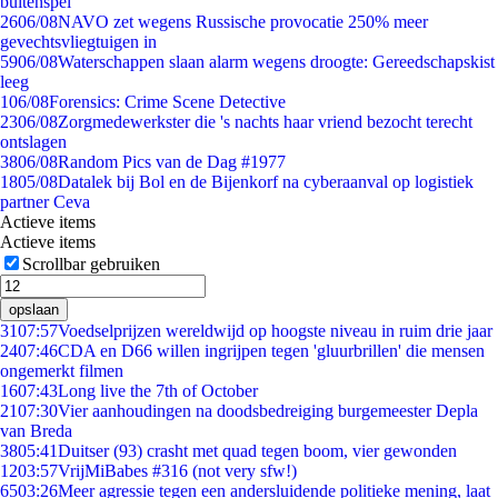
buitenspel
26
06/08
NAVO zet wegens Russische provocatie 250% meer
gevechtsvliegtuigen in
59
06/08
Waterschappen slaan alarm wegens droogte: Gereedschapskist
leeg
1
06/08
Forensics: Crime Scene Detective
23
06/08
Zorgmedewerkster die 's nachts haar vriend bezocht terecht
ontslagen
38
06/08
Random Pics van de Dag #1977
18
05/08
Datalek bij Bol en de Bijenkorf na cyberaanval op logistiek
partner Ceva
Actieve items
Actieve items
Scrollbar gebruiken
opslaan
31
07:57
Voedselprijzen wereldwijd op hoogste niveau in ruim drie jaar
24
07:46
CDA en D66 willen ingrijpen tegen 'gluurbrillen' die mensen
ongemerkt filmen
16
07:43
Long live the 7th of October
21
07:30
Vier aanhoudingen na doodsbedreiging burgemeester Depla
van Breda
38
05:41
Duitser (93) crasht met quad tegen boom, vier gewonden
12
03:57
VrijMiBabes #316 (not very sfw!)
65
03:26
Meer agressie tegen een andersluidende politieke mening, laat