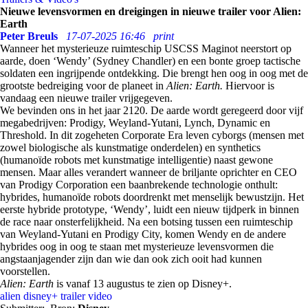
Nieuwe levensvormen en dreigingen in nieuwe trailer voor Alien:
Earth
Peter Breuls
17-07-2025 16:46
print
Wanneer het mysterieuze ruimteschip USCSS Maginot neerstort op
aarde, doen ‘Wendy’ (Sydney Chandler) en een bonte groep tactische
soldaten een ingrijpende ontdekking. Die brengt hen oog in oog met de
grootste bedreiging voor de planeet in
Alien: Earth.
Hiervoor is
vandaag een nieuwe trailer vrijgegeven.
We bevinden ons in het jaar 2120. De aarde wordt geregeerd door vijf
megabedrijven: Prodigy, Weyland-Yutani, Lynch, Dynamic en
Threshold. In dit zogeheten Corporate Era leven cyborgs (mensen met
zowel biologische als kunstmatige onderdelen) en synthetics
(humanoïde robots met kunstmatige intelligentie) naast gewone
mensen. Maar alles verandert wanneer de briljante oprichter en CEO
van Prodigy Corporation een baanbrekende technologie onthult:
hybrides, humanoïde robots doordrenkt met menselijk bewustzijn. Het
eerste hybride prototype, ‘Wendy’, luidt een nieuw tijdperk in binnen
de race naar onsterfelijkheid. Na een botsing tussen een ruimteschip
van Weyland-Yutani en Prodigy City, komen Wendy en de andere
hybrides oog in oog te staan met mysterieuze levensvormen die
angstaanjagender zijn dan wie dan ook zich ooit had kunnen
voorstellen.
Alien: Earth
is vanaf 13 augustus te zien op Disney+.
alien
disney+
trailer
video