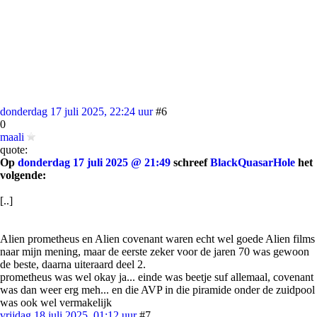
donderdag 17 juli 2025, 22:24 uur
#6
0
maali
quote:
Op
donderdag 17 juli 2025 @ 21:49
schreef
BlackQuasarHole
het
volgende:
[..]
Alien prometheus en Alien covenant waren echt wel goede Alien films
naar mijn mening, maar de eerste zeker voor de jaren 70 was gewoon
de beste, daarna uiteraard deel 2.
prometheus was wel okay ja... einde was beetje suf allemaal, covenant
was dan weer erg meh... en die AVP in die piramide onder de zuidpool
was ook wel vermakelijk
vrijdag 18 juli 2025, 01:12 uur
#7