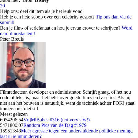
Submitter:
Bron:
Disney
20
Help ons; deel dit item als je het leuk vond
Heb je een hete scoop over een celebrity gespot?
Tip ons dan via de
submit!
Ben je film- of seriefanaat en hou je ervan erover te schrijven?
Word
dan filmredacteur!
Peter Breuls
Filmredacteur, developer en administrator. Schrijft graag, of het nou
code of tekst is, maar het liefst over goede films en tv-series. Als hij
niet aan het bouwen is natuurlijk, want de techniek achter FOK! staat
immers ook niet stil.
Meest gelezen
60542
06:54
VrijMiBabes #316 (not very sfw!)
54718
00:07
Random Pics van de Dag #1979
1595
13:48
Meer agressie tegen een andersluidende politieke mening,
laat jij je intimideren?