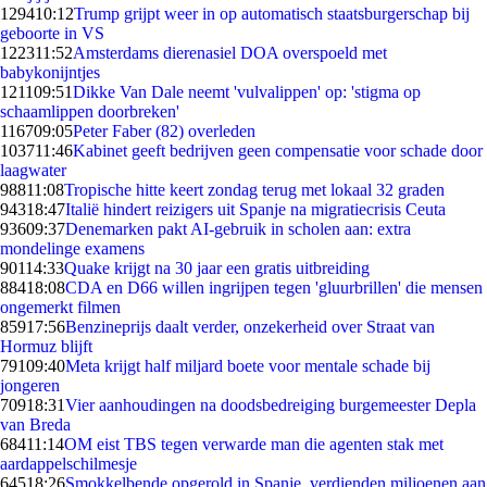
1294
10:12
Trump grijpt weer in op automatisch staatsburgerschap bij
geboorte in VS
1223
11:52
Amsterdams dierenasiel DOA overspoeld met
babykonijntjes
1211
09:51
Dikke Van Dale neemt 'vulvalippen' op: 'stigma op
schaamlippen doorbreken'
1167
09:05
Peter Faber (82) overleden
1037
11:46
Kabinet geeft bedrijven geen compensatie voor schade door
laagwater
988
11:08
Tropische hitte keert zondag terug met lokaal 32 graden
943
18:47
Italië hindert reizigers uit Spanje na migratiecrisis Ceuta
936
09:37
Denemarken pakt AI-gebruik in scholen aan: extra
mondelinge examens
901
14:33
Quake krijgt na 30 jaar een gratis uitbreiding
884
18:08
CDA en D66 willen ingrijpen tegen 'gluurbrillen' die mensen
ongemerkt filmen
859
17:56
Benzineprijs daalt verder, onzekerheid over Straat van
Hormuz blijft
791
09:40
Meta krijgt half miljard boete voor mentale schade bij
jongeren
709
18:31
Vier aanhoudingen na doodsbedreiging burgemeester Depla
van Breda
684
11:14
OM eist TBS tegen verwarde man die agenten stak met
aardappelschilmesje
645
18:26
Smokkelbende opgerold in Spanje, verdienden miljoenen aan