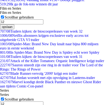
5
19:29
Ik ga de fok-toto winnen dit jaar
Film en Series
Film en Series
Scrollbar gebruiken
opslaan
7
07/08
Trailers kijken: de bioscoopreleases van week 32
10
06/08
Netflix-abonnees krijgen exclusieve early access tot
uitgebreide GTA VI trailer
10
03/08
Spider-Man: Brand New Day knalt naar bijna 800 miljoen
euro in eerste weekend
8
01/08
In Spider-Man: Brand New Day is Spidey echt weer Spidey
1
01/08
Trailers kijken: de bioscoopreleases van week 31
2
31/07
Attack of the Killer Tomatoes: Organic Intelligence krijgt trailer
22
27/07
Sauron smeedt zijn ene ring in de trailer voor The Lord of the
Rings: The Rings of Power
6
27/07
Blade Runner-vervolg '2099' krijgt een trailer
4
27/07
Hal Jordan worstelt met zijn opvolging in Lanterns-trailer
16
27/07
Marvel kondigt derde Black Panther en nieuwe Ghost Rider
aan tijdens Comic-Con-panel
Series
Series
Scrollbar gebruiken