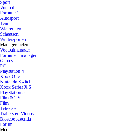
Sport
Voetbal
Formule 1
Autosport
Tennis
Wielrennen
Schaatsen
Wintersporten
Managerspelen
Voetbalmanager
Formule 1-manager
Games
PC
Playstation 4
Xbox One
Nintendo Switch
Xbox Series X|S
PlayStation 5
Film & TV
Film
Televisie
Trailers en Videos
Bioscoopagenda
Forum
Meer