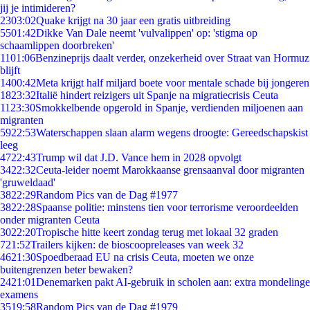
jij je intimideren?
23
03:02
Quake krijgt na 30 jaar een gratis uitbreiding
55
01:42
Dikke Van Dale neemt 'vulvalippen' op: 'stigma op
schaamlippen doorbreken'
11
01:06
Benzineprijs daalt verder, onzekerheid over Straat van Hormuz
blijft
14
00:42
Meta krijgt half miljard boete voor mentale schade bij jongeren
18
23:32
Italië hindert reizigers uit Spanje na migratiecrisis Ceuta
11
23:30
Smokkelbende opgerold in Spanje, verdienden miljoenen aan
migranten
59
22:53
Waterschappen slaan alarm wegens droogte: Gereedschapskist
leeg
47
22:43
Trump wil dat J.D. Vance hem in 2028 opvolgt
34
22:32
Ceuta-leider noemt Marokkaanse grensaanval door migranten
'gruweldaad'
38
22:29
Random Pics van de Dag #1977
38
22:28
Spaanse politie: minstens tien voor terrorisme veroordeelden
onder migranten Ceuta
30
22:20
Tropische hitte keert zondag terug met lokaal 32 graden
7
21:52
Trailers kijken: de bioscoopreleases van week 32
46
21:30
Spoedberaad EU na crisis Ceuta, moeten we onze
buitengrenzen beter bewaken?
24
21:01
Denemarken pakt AI-gebruik in scholen aan: extra mondelinge
examens
35
19:58
Random Pics van de Dag #1979