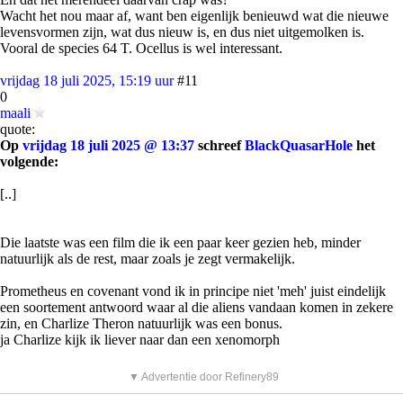
Wacht het nou maar af, want ben eigenlijk benieuwd wat die nieuwe
levensvormen zijn, wat dus nieuw is, en dus niet uitgemolken is.
Vooral de species 64 T. Ocellus is wel interessant.
vrijdag 18 juli 2025, 15:19 uur
#11
0
maali
quote:
Op
vrijdag 18 juli 2025 @ 13:37
schreef
BlackQuasarHole
het
volgende:
[..]
Die laatste was een film die ik een paar keer gezien heb, minder
natuurlijk als de rest, maar zoals je zegt vermakelijk.
Prometheus en covenant vond ik in principe niet 'meh' juist eindelijk
een soortement antwoord waar al die aliens vandaan komen in zekere
zin, en Charlize Theron natuurlijk was een bonus.
ja Charlize kijk ik liever naar dan een xenomorph
▼ Advertentie door Refinery89