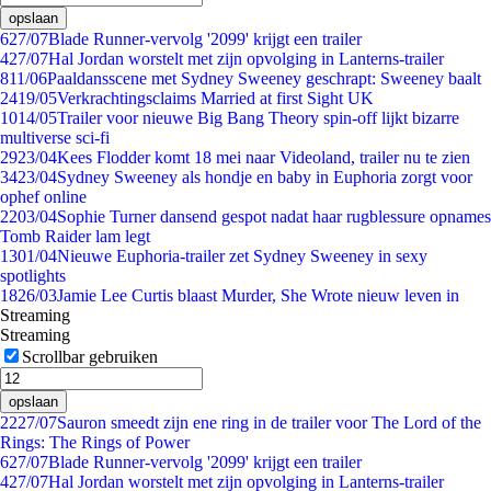
opslaan
6
27/07
Blade Runner-vervolg '2099' krijgt een trailer
4
27/07
Hal Jordan worstelt met zijn opvolging in Lanterns-trailer
8
11/06
Paaldansscene met Sydney Sweeney geschrapt: Sweeney baalt
24
19/05
Verkrachtingsclaims Married at first Sight UK
10
14/05
Trailer voor nieuwe Big Bang Theory spin-off lijkt bizarre
multiverse sci-fi
29
23/04
Kees Flodder komt 18 mei naar Videoland, trailer nu te zien
34
23/04
Sydney Sweeney als hondje en baby in Euphoria zorgt voor
ophef online
22
03/04
Sophie Turner dansend gespot nadat haar rugblessure opnames
Tomb Raider lam legt
13
01/04
Nieuwe Euphoria-trailer zet Sydney Sweeney in sexy
spotlights
18
26/03
Jamie Lee Curtis blaast Murder, She Wrote nieuw leven in
Streaming
Streaming
Scrollbar gebruiken
opslaan
22
27/07
Sauron smeedt zijn ene ring in de trailer voor The Lord of the
Rings: The Rings of Power
6
27/07
Blade Runner-vervolg '2099' krijgt een trailer
4
27/07
Hal Jordan worstelt met zijn opvolging in Lanterns-trailer