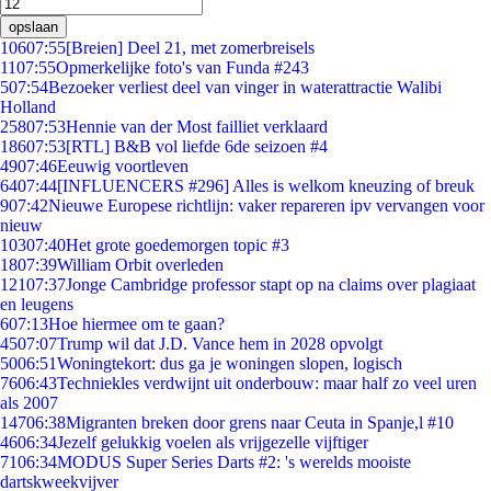
opslaan
106
07:55
[Breien] Deel 21, met zomerbreisels
11
07:55
Opmerkelijke foto's van Funda #243
5
07:54
Bezoeker verliest deel van vinger in waterattractie Walibi
Holland
258
07:53
Hennie van der Most failliet verklaard
186
07:53
[RTL] B&B vol liefde 6de seizoen #4
49
07:46
Eeuwig voortleven
64
07:44
[INFLUENCERS #296] Alles is welkom kneuzing of breuk
9
07:42
Nieuwe Europese richtlijn: vaker repareren ipv vervangen voor
nieuw
103
07:40
Het grote goedemorgen topic #3
18
07:39
William Orbit overleden
121
07:37
Jonge Cambridge professor stapt op na claims over plagiaat
en leugens
6
07:13
Hoe hiermee om te gaan?
45
07:07
Trump wil dat J.D. Vance hem in 2028 opvolgt
50
06:51
Woningtekort: dus ga je woningen slopen, logisch
76
06:43
Techniekles verdwijnt uit onderbouw: maar half zo veel uren
als 2007
147
06:38
Migranten breken door grens naar Ceuta in Spanje,l #10
46
06:34
Jezelf gelukkig voelen als vrijgezelle vijftiger
71
06:34
MODUS Super Series Darts #2: 's werelds mooiste
dartskweekvijver