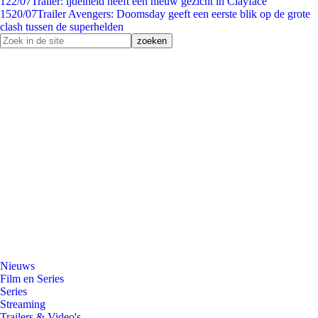
1
22/07
Trailer: ijdelheid heeft een nieuw gezicht in Clayface
15
20/07
Trailer Avengers: Doomsday geeft een eerste blik op de grote
clash tussen de superhelden
Nieuws
Film en Series
Series
Streaming
Trailers & Video's