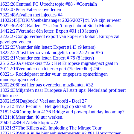
16
23:28
Centraal FC Utrecht topic #88 - #CorreiaIn
19
23:07
Peter Faber is overleden
73
22:48
Afvallen met injecties #4
110
22:45
[FOK!Voetbalmanager 2026/2027] #1 We zijn er weer
90
22:36
ARC Raiders #7 - Don’t forget about Stella Montis
144
22:27
Verander één letter: Expert #91 (10 letters)
32
22:27
Congo verbiedt export van koper en kobalt, Europa zal
gevolgen voelen
51
22:23
Verander één letter: Expert #143 (9 letters)
182
22:22
Post hier zo vaak mogelijk om 22:22 uur #76
16
22:21
Verander één letter. Expert # 75 (8 letters)
251
22:20
Asielzoekers #22 : Het Europese migratiepact gaat in
201
22:16
Verander een letter expert (7lettereditie) #50
68
22:14
Roddelpraat onder vuur: ongepaste opmerkingen
minderjarigen deel 2
280
22:06
Post hier pas overleden muzikanten #32
18
22:03
Miljarden naar Europese AI-start-ups: Nederland profiteert
flink mee
289
21:55
[Dagboek] Veel aan hoofd - Deel 27
161
21:54
Via Pecunia - Het geld ligt op straat! #2
218
21:48
Oorlog Iran #136 Bridge and powerplant day incoming?
81
21:48
Meer dan 40 uur werken.
294
21:43
Het Atletiektopic #72
113
21:37
The Killers #21 Imploding The Mirage Tour
173
21:28
Wat is jullie binnenhuistemperatuur? #81 Horrorzomer