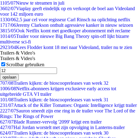
11
05/07
Nieuw te streamen in juli
36
02/07
Viaplay geeft eindelijk op en verkoopt de boel aan Videoland
voor 142 miljoen euro
13
30/06
2,5 jaar cel voor regisseur Carl Rinsch na oplichting netflix
17
17/06
Jeremy Clarkson onthult agressieve kanker in nieuw seizoen
38
15/05
Ook Netflix komt met goedkoper abonnement mét reclame
10
14/05
Trailer voor nieuwe Big Bang Theory spin-off lijkt bizarre
multiverse sci-fi
29
23/04
Kees Flodder komt 18 mei naar Videoland, trailer nu te zien
Trailers & Video's
Trailers & Video's
Scrollbar gebruiken
opslaan
7
07/08
Trailers kijken: de bioscoopreleases van week 32
10
06/08
Netflix-abonnees krijgen exclusieve early access tot
uitgebreide GTA VI trailer
1
01/08
Trailers kijken: de bioscoopreleases van week 31
2
31/07
Attack of the Killer Tomatoes: Organic Intelligence krijgt trailer
22
27/07
Sauron smeedt zijn ene ring in de trailer voor The Lord of the
Rings: The Rings of Power
6
27/07
Blade Runner-vervolg '2099' krijgt een trailer
4
27/07
Hal Jordan worstelt met zijn opvolging in Lanterns-trailer
6
24/07
Trailers kijken: de bioscoopreleases van week 30