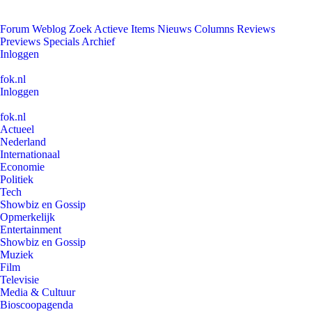
Forum
Weblog
Zoek
Actieve Items
Nieuws
Columns
Reviews
Previews
Specials
Archief
Inloggen
fok.nl
Inloggen
fok.nl
Actueel
Nederland
Internationaal
Economie
Politiek
Tech
Showbiz en Gossip
Opmerkelijk
Entertainment
Showbiz en Gossip
Muziek
Film
Televisie
Media & Cultuur
Bioscoopagenda