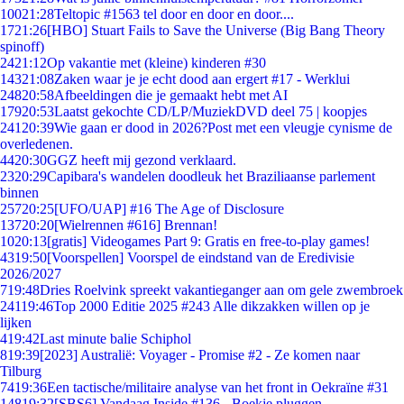
100
21:28
Teltopic #1563 tel door en door en door....
17
21:26
[HBO] Stuart Fails to Save the Universe (Big Bang Theory
spinoff)
24
21:12
Op vakantie met (kleine) kinderen #30
143
21:08
Zaken waar je je echt dood aan ergert #17 - Werklui
248
20:58
Afbeeldingen die je gemaakt hebt met AI
179
20:53
Laatst gekochte CD/LP/MuziekDVD deel 75 | koopjes
241
20:39
Wie gaan er dood in 2026?Post met een vleugje cynisme de
overledenen.
44
20:30
GGZ heeft mij gezond verklaard.
23
20:29
Capibara's wandelen doodleuk het Braziliaanse parlement
binnen
257
20:25
[UFO/UAP] #16 The Age of Disclosure
137
20:20
[Wielrennen #616] Brennan!
10
20:13
[gratis] Videogames Part 9: Gratis en free-to-play games!
43
19:50
[Voorspellen] Voorspel de eindstand van de Eredivisie
2026/2027
7
19:48
Dries Roelvink spreekt vakantieganger aan om gele zwembroek
241
19:46
Top 2000 Editie 2025 #243 Alle dikzakken willen op je
lijken
4
19:42
Last minute balie Schiphol
8
19:39
[2023] Australië: Voyager - Promise #2 - Ze komen naar
Tilburg
74
19:36
Een tactische/militaire analyse van het front in Oekraïne #31
148
19:32
[SBS6] Vandaag Inside #136 - Boekje pluggen.