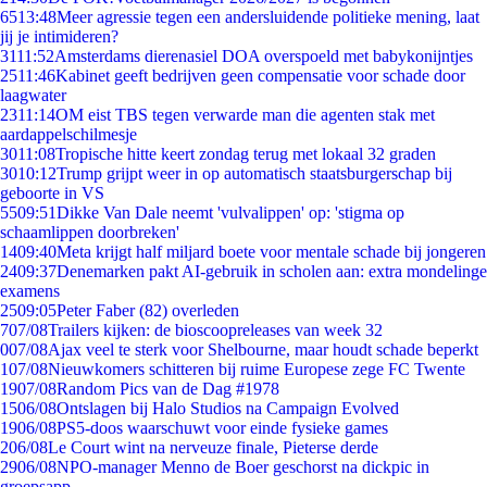
65
13:48
Meer agressie tegen een andersluidende politieke mening, laat
jij je intimideren?
31
11:52
Amsterdams dierenasiel DOA overspoeld met babykonijntjes
25
11:46
Kabinet geeft bedrijven geen compensatie voor schade door
laagwater
23
11:14
OM eist TBS tegen verwarde man die agenten stak met
aardappelschilmesje
30
11:08
Tropische hitte keert zondag terug met lokaal 32 graden
30
10:12
Trump grijpt weer in op automatisch staatsburgerschap bij
geboorte in VS
55
09:51
Dikke Van Dale neemt 'vulvalippen' op: 'stigma op
schaamlippen doorbreken'
14
09:40
Meta krijgt half miljard boete voor mentale schade bij jongeren
24
09:37
Denemarken pakt AI-gebruik in scholen aan: extra mondelinge
examens
25
09:05
Peter Faber (82) overleden
7
07/08
Trailers kijken: de bioscoopreleases van week 32
0
07/08
Ajax veel te sterk voor Shelbourne, maar houdt schade beperkt
1
07/08
Nieuwkomers schitteren bij ruime Europese zege FC Twente
19
07/08
Random Pics van de Dag #1978
15
06/08
Ontslagen bij Halo Studios na Campaign Evolved
19
06/08
PS5-doos waarschuwt voor einde fysieke games
2
06/08
Le Court wint na nerveuze finale, Pieterse derde
29
06/08
NPO-manager Menno de Boer geschorst na dickpic in
groepsapp