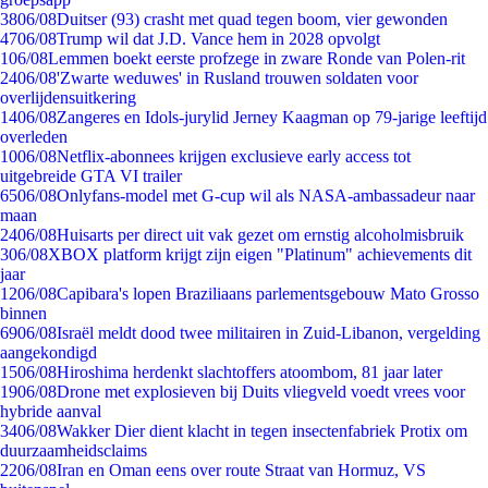
38
06/08
Duitser (93) crasht met quad tegen boom, vier gewonden
47
06/08
Trump wil dat J.D. Vance hem in 2028 opvolgt
1
06/08
Lemmen boekt eerste profzege in zware Ronde van Polen-rit
24
06/08
'Zwarte weduwes' in Rusland trouwen soldaten voor
overlijdensuitkering
14
06/08
Zangeres en Idols-jurylid Jerney Kaagman op 79-jarige leeftijd
overleden
10
06/08
Netflix-abonnees krijgen exclusieve early access tot
uitgebreide GTA VI trailer
65
06/08
Onlyfans-model met G-cup wil als NASA-ambassadeur naar
maan
24
06/08
Huisarts per direct uit vak gezet om ernstig alcoholmisbruik
3
06/08
XBOX platform krijgt zijn eigen "Platinum" achievements dit
jaar
12
06/08
Capibara's lopen Braziliaans parlementsgebouw Mato Grosso
binnen
69
06/08
Israël meldt dood twee militairen in Zuid-Libanon, vergelding
aangekondigd
15
06/08
Hiroshima herdenkt slachtoffers atoombom, 81 jaar later
19
06/08
Drone met explosieven bij Duits vliegveld voedt vrees voor
hybride aanval
34
06/08
Wakker Dier dient klacht in tegen insectenfabriek Protix om
duurzaamheidsclaims
22
06/08
Iran en Oman eens over route Straat van Hormuz, VS