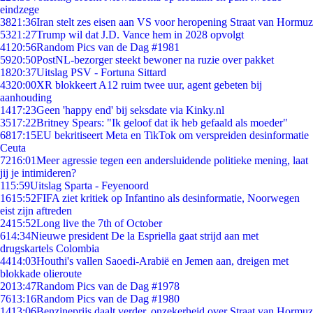
eindzege
38
21:36
Iran stelt zes eisen aan VS voor heropening Straat van Hormuz
53
21:27
Trump wil dat J.D. Vance hem in 2028 opvolgt
41
20:56
Random Pics van de Dag #1981
59
20:50
PostNL-bezorger steekt bewoner na ruzie over pakket
18
20:37
Uitslag PSV - Fortuna Sittard
43
20:00
XR blokkeert A12 ruim twee uur, agent gebeten bij
aanhouding
14
17:23
Geen 'happy end' bij seksdate via Kinky.nl
35
17:22
Britney Spears: "Ik geloof dat ik heb gefaald als moeder"
68
17:15
EU bekritiseert Meta en TikTok om verspreiden desinformatie
Ceuta
72
16:01
Meer agressie tegen een andersluidende politieke mening, laat
jij je intimideren?
1
15:59
Uitslag Sparta - Feyenoord
16
15:52
FIFA ziet kritiek op Infantino als desinformatie, Noorwegen
eist zijn aftreden
24
15:52
Long live the 7th of October
6
14:34
Nieuwe president De la Espriella gaat strijd aan met
drugskartels Colombia
44
14:03
Houthi's vallen Saoedi-Arabië en Jemen aan, dreigen met
blokkade olieroute
20
13:47
Random Pics van de Dag #1978
76
13:16
Random Pics van de Dag #1980
14
13:06
Benzineprijs daalt verder, onzekerheid over Straat van Hormuz