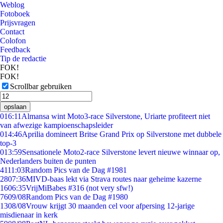
Weblog
Fotoboek
Prijsvragen
Contact
Colofon
Feedback
Tip de redactie
FOK!
FOK!
Scrollbar gebruiken
opslaan
0
16:11
Almansa wint Moto3-race Silverstone, Uriarte profiteert niet
van afwezige kampioenschapsleider
0
14:46
Aprilia domineert Britse Grand Prix op Silverstone met dubbele
top-3
0
13:59
Sensationele Moto2-race Silverstone levert nieuwe winnaar op,
Nederlanders buiten de punten
41
11:03
Random Pics van de Dag #1981
28
07:36
MIVD-baas lekt via Strava routes naar geheime kazerne
16
06:35
VrijMiBabes #316 (not very sfw!)
76
09/08
Random Pics van de Dag #1980
13
08/08
Vrouw krijgt 30 maanden cel voor afpersing 12-jarige
misdienaar in kerk