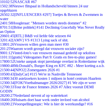
101
02:52
NASCAR #67
15
02:38
Nieuwe flitspaal in Hollandscheveld binnen 24 uur
opgeblazen
265
02:32
[INFLUENCERS #297] Toetjes & Bevers & Zwemmen in
water
24
01:58
Hoogleraar: "Mensen worden steeds dommer" #2
87
01:51
[Britse politiek] #141 Declining Gracefully Was Never Really
an Option
206
01:45
[RTL] B&B vol liefde 6de seizoen #4
32
01:42
[AMV] VS #1313 Lying sack of shit.
138
01:26
Vrouwen willen geen man meer #30
2
01:25
Waarom wordt gezegd dat vrouwen socialer zijn?
90
01:12
Vinted-foto's van vrouwen massaal gedeeld op seksfora
11
01:11
[gratis] Videogames Part 9: Gratis en free-to-play games!
178
00:52
Unieke aanpak stopt jarenlange overlast in Rotterdamse wijk
198
00:48
McDonald's, Burger King en KFC #82 - Meer korting a.u.b.
215
00:44
[NPO2] Zomergasten 2026 #1
105
00:43
[IndyCar] #115 We're in Nashville Tennessee
119
00:34
30 asielzoekers kosten 1 miljoen in hotel centrum Haarlem
123
00:34
[FOK!Voetbalmanager 2026/2027] #1 We zijn er weer
127
00:33
Tour de France femmes 2026 #7 Allez vooruit DEMI
GODIN
282
00:27
Nederland stevent af op watertekort
184
00:26
Huisarts doet haar werk onder invloed van alcohol
102
00:23
Voorspellingstopic: Wie is hier de weerkundige? #16