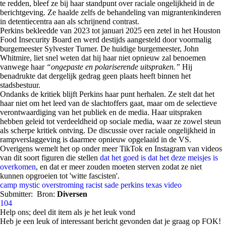
te redden, bleef ze bij haar standpunt over raciale ongelijkheid in de
berichtgeving. Ze haalde zelfs de behandeling van migrantenkinderen
in detentiecentra aan als schrijnend contrast.
Perkins bekleedde van 2023 tot januari 2025 een zetel in het Houston
Food Insecurity Board en werd destijds aangesteld door voormalig
burgemeester Sylvester Turner. De huidige burgemeester, John
Whitmire, liet snel weten dat hij haar niet opnieuw zal benoemen
vanwege haar
“ongepaste en polariserende uitspraken.”
Hij
benadrukte dat dergelijk gedrag geen plaats heeft binnen het
stadsbestuur.
Ondanks de kritiek blijft Perkins haar punt herhalen. Ze stelt dat het
haar niet om het leed van de slachtoffers gaat, maar om de selectieve
verontwaardiging van het publiek en de media. Haar uitspraken
hebben geleid tot verdeeldheid op sociale media, waar ze zowel steun
als scherpe kritiek ontving. De discussie over raciale ongelijkheid in
rampverslaggeving is daarmee opnieuw opgelaaid in de VS.
Overigens wemelt het op onder meer TikTok en Instagram van videos
van dit soort figuren die stellen
dat het goed is dat het deze meisjes is
overkomen
, en dat er meer zouden moeten sterven zodat ze niet
kunnen opgroeien tot 'witte fascisten'.
camp mystic
overstroming
racist
sade perkins
texas
video
Submitter:
Bron:
Diversen
104
Help ons; deel dit item als je het leuk vond
Heb je een leuk of interessant bericht gevonden dat je graag op FOK!