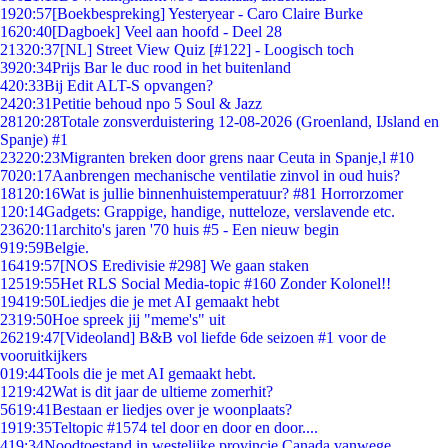
19
20:57
[Boekbespreking] Yesteryear - Caro Claire Burke
16
20:40
[Dagboek] Veel aan hoofd - Deel 28
213
20:37
[NL] Street View Quiz [#122] - Loogisch toch
39
20:34
Prijs Bar le duc rood in het buitenland
4
20:33
Bij Edit ALT-S opvangen?
24
20:31
Petitie behoud npo 5 Soul & Jazz
281
20:28
Totale zonsverduistering 12-08-2026 (Groenland, IJsland en
Spanje) #1
232
20:23
Migranten breken door grens naar Ceuta in Spanje,l #10
70
20:17
Aanbrengen mechanische ventilatie zinvol in oud huis?
181
20:16
Wat is jullie binnenhuistemperatuur? #81 Horrorzomer
1
20:14
Gadgets: Grappige, handige, nutteloze, verslavende etc.
236
20:11
archito's jaren '70 huis #5 - Een nieuw begin
9
19:59
Belgie.
164
19:57
[NOS Eredivisie #298] We gaan staken
125
19:55
Het RLS Social Media-topic #160 Zonder Kolonel!!
194
19:50
Liedjes die je met AI gemaakt hebt
23
19:50
Hoe spreek jij "meme's" uit
262
19:47
[Videoland] B&B vol liefde 6de seizoen #1 voor de
vooruitkijkers
0
19:44
Tools die je met AI gemaakt hebt.
12
19:42
Wat is dit jaar de ultieme zomerhit?
56
19:41
Bestaan er liedjes over je woonplaats?
19
19:35
Teltopic #1574 tel door en door en door....
4
19:34
Noodtoestand in westelijke provincie Canada vanwege