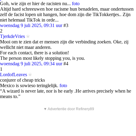
Goh, wie zijn er hier de racisten nu...
foto
Altijd hard schreeuwen hoe racisme hun benadelen, maar ondertussen
zelf de facist lopen uit hangen, hoe dom zijn die TikTokkertjes.. Zijn
niet helemaal TikTok in orde...
woensdag 9 juli 2025, 09:31 uur
#3
2
TjerkdeVries
Mooi om te zien dat er mensen zijn die verbinding zoeken. Oke, zij
wellicht niet maar anderen.
For each contact, there is a solution!
The person most likely stopping you, is you.
woensdag 9 juli 2025, 09:34 uur
#4
1
LordofLeaves
conjurer of cheap tricks
Mexico is sowieso teringlelijk.
foto
“A wizard is never late, nor is he early .He arrives precisely when he
means to.”
▼ Advertentie door Refinery89