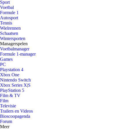
Sport
Voetbal
Formule 1
Autosport
Tennis
Wielrennen
Schaatsen
Wintersporten
Managerspelen
Voetbalmanager
Formule 1-manager
Games
PC
Playstation 4
Xbox One
Nintendo Switch
Xbox Series X|S
PlayStation 5
Film & TV
Film
Televisie
Trailers en Videos
Bioscoopagenda
Forum
Meer