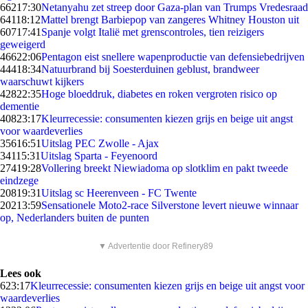
662
17:30
Netanyahu zet streep door Gaza-plan van Trumps Vredesraad
641
18:12
Mattel brengt Barbiepop van zangeres Whitney Houston uit
607
17:41
Spanje volgt Italië met grenscontroles, tien reizigers
geweigerd
466
22:06
Pentagon eist snellere wapenproductie van defensiebedrijven
444
18:34
Natuurbrand bij Soesterduinen geblust, brandweer
waarschuwt kijkers
428
22:35
Hoge bloeddruk, diabetes en roken vergroten risico op
dementie
408
23:17
Kleurrecessie: consumenten kiezen grijs en beige uit angst
voor waardeverlies
356
16:51
Uitslag PEC Zwolle - Ajax
341
15:31
Uitslag Sparta - Feyenoord
274
19:28
Vollering breekt Niewiadoma op slotklim en pakt tweede
eindzege
208
19:31
Uitslag sc Heerenveen - FC Twente
202
13:59
Sensationele Moto2-race Silverstone levert nieuwe winnaar
op, Nederlanders buiten de punten
▼ Advertentie door Refinery89
Lees ook
6
23:17
Kleurrecessie: consumenten kiezen grijs en beige uit angst voor
waardeverlies