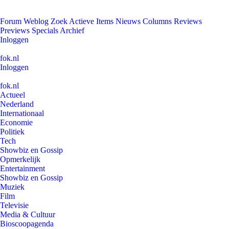
Forum
Weblog
Zoek
Actieve Items
Nieuws
Columns
Reviews
Previews
Specials
Archief
Inloggen
fok.nl
Inloggen
fok.nl
Actueel
Nederland
Internationaal
Economie
Politiek
Tech
Showbiz en Gossip
Opmerkelijk
Entertainment
Showbiz en Gossip
Muziek
Film
Televisie
Media & Cultuur
Bioscoopagenda