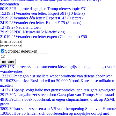
bosbranden
80
19:32
Het grote dagelijkse Trump nieuws topic #31
152
19:31
Verander één letter: Expert #91 (10 letters)
59
19:29
Verander één letter: Expert #143 (9 letters)
24
19:28
Verander één letter. Expert # 75 (8 letters)
127
19:27
Nederland toen
79
19:26
PDC Nieuws #15: Matchfixing
210
19:25
Verander een letter expert (7lettereditie) #50
Internationaal
Internationaal
Scrollbar gebruiken
opslaan
6
23:17
Kleurrecessie: consumenten kiezen grijs en beige uit angst voor
waardeverlies
13
22:06
Pentagon eist snellere wapenproductie van defensiebedrijven
51
18:02
Zelensky: Rusland wil tot 50.000 Noord-Koreaanse militairen
inzetten
14
17:41
Spanje volgt Italië met grenscontroles, tien reizigers geweigerd
29
17:30
Netanyahu zet streep door Gaza-plan van Trumps Vredesraad
49
10:39
China boekt doorbraak in eigen chipmachines, druk op ASML
groeit
38
09:39
Iran stelt zes eisen aan VS voor heropening Straat van Hormuz
13
08/08
Hoe 30 landen zich voorbereiden op mogelijke oorlog met