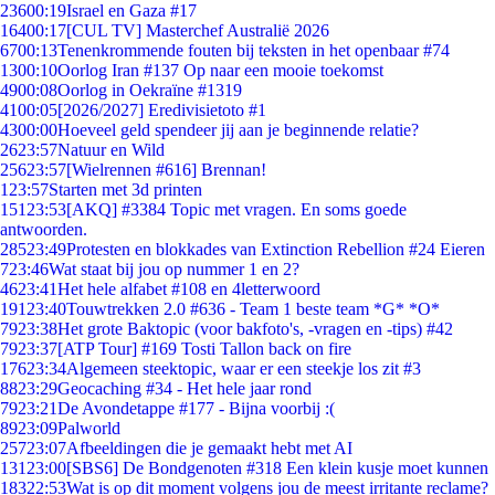
236
00:19
Israel en Gaza #17
164
00:17
[CUL TV] Masterchef Australië 2026
67
00:13
Tenenkrommende fouten bij teksten in het openbaar #74
13
00:10
Oorlog Iran #137 Op naar een mooie toekomst
49
00:08
Oorlog in Oekraïne #1319
41
00:05
[2026/2027] Eredivisietoto #1
43
00:00
Hoeveel geld spendeer jij aan je beginnende relatie?
26
23:57
Natuur en Wild
256
23:57
[Wielrennen #616] Brennan!
1
23:57
Starten met 3d printen
151
23:53
[AKQ] #3384 Topic met vragen. En soms goede
antwoorden.
285
23:49
Protesten en blokkades van Extinction Rebellion #24 Eieren
7
23:46
Wat staat bij jou op nummer 1 en 2?
46
23:41
Het hele alfabet #108 en 4letterwoord
191
23:40
Touwtrekken 2.0 #636 - Team 1 beste team *G* *O*
79
23:38
Het grote Baktopic (voor bakfoto's, -vragen en -tips) #42
79
23:37
[ATP Tour] #169 Tosti Tallon back on fire
176
23:34
Algemeen steektopic, waar er een steekje los zit #3
88
23:29
Geocaching #34 - Het hele jaar rond
79
23:21
De Avondetappe #177 - Bijna voorbij :(
89
23:09
Palworld
257
23:07
Afbeeldingen die je gemaakt hebt met AI
131
23:00
[SBS6] De Bondgenoten #318 Een klein kusje moet kunnen
183
22:53
Wat is op dit moment volgens jou de meest irritante reclame?