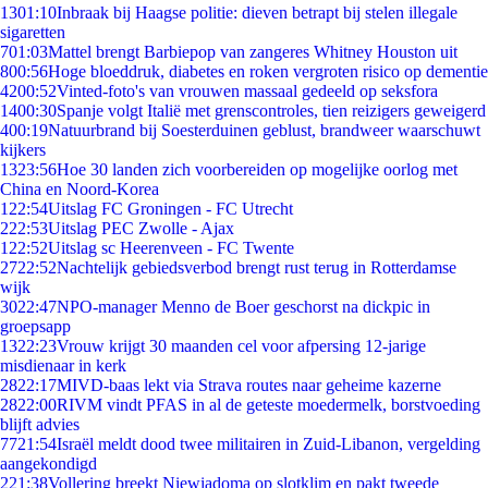
13
01:10
Inbraak bij Haagse politie: dieven betrapt bij stelen illegale
sigaretten
7
01:03
Mattel brengt Barbiepop van zangeres Whitney Houston uit
8
00:56
Hoge bloeddruk, diabetes en roken vergroten risico op dementie
42
00:52
Vinted-foto's van vrouwen massaal gedeeld op seksfora
14
00:30
Spanje volgt Italië met grenscontroles, tien reizigers geweigerd
4
00:19
Natuurbrand bij Soesterduinen geblust, brandweer waarschuwt
kijkers
13
23:56
Hoe 30 landen zich voorbereiden op mogelijke oorlog met
China en Noord-Korea
1
22:54
Uitslag FC Groningen - FC Utrecht
2
22:53
Uitslag PEC Zwolle - Ajax
1
22:52
Uitslag sc Heerenveen - FC Twente
27
22:52
Nachtelijk gebiedsverbod brengt rust terug in Rotterdamse
wijk
30
22:47
NPO-manager Menno de Boer geschorst na dickpic in
groepsapp
13
22:23
Vrouw krijgt 30 maanden cel voor afpersing 12-jarige
misdienaar in kerk
28
22:17
MIVD-baas lekt via Strava routes naar geheime kazerne
28
22:00
RIVM vindt PFAS in al de geteste moedermelk, borstvoeding
blijft advies
77
21:54
Israël meldt dood twee militairen in Zuid-Libanon, vergelding
aangekondigd
2
21:38
Vollering breekt Niewiadoma op slotklim en pakt tweede