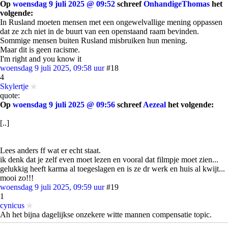
Op
woensdag 9 juli 2025 @ 09:52
schreef
OnhandigeThomas
het
volgende:
In Rusland moeten mensen met een ongewelvallige mening oppassen
dat ze zch niet in de buurt van een openstaand raam bevinden.
Sommige mensen buiten Rusland misbruiken hun mening.
Maar dit is geen racisme.
I'm right and you know it
woensdag 9 juli 2025, 09:58 uur
#18
4
Skylertje
quote:
Op
woensdag 9 juli 2025 @ 09:56
schreef
Aezeal
het volgende:
[..]
Lees anders ff wat er echt staat.
ik denk dat je zelf even moet lezen en vooral dat filmpje moet zien...
gelukkig heeft karma al toegeslagen en is ze dr werk en huis al kwijt...
mooi zo!!!
woensdag 9 juli 2025, 09:59 uur
#19
1
cynicus
Ah het bijna dagelijkse onzekere witte mannen compensatie topic.