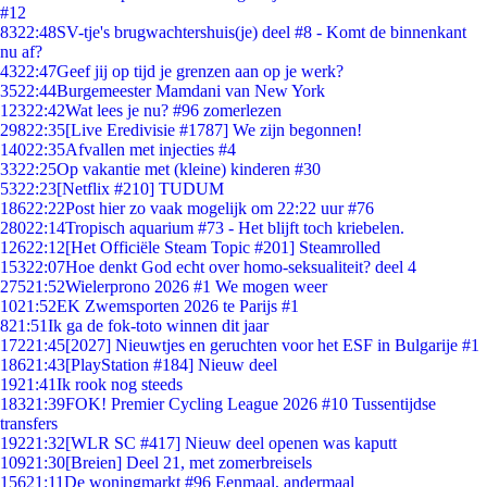
#12
83
22:48
SV-tje's brugwachtershuis(je) deel #8 - Komt de binnenkant
nu af?
43
22:47
Geef jij op tijd je grenzen aan op je werk?
35
22:44
Burgemeester Mamdani van New York
123
22:42
Wat lees je nu? #96 zomerlezen
298
22:35
[Live Eredivisie #1787] We zijn begonnen!
140
22:35
Afvallen met injecties #4
33
22:25
Op vakantie met (kleine) kinderen #30
53
22:23
[Netflix #210] TUDUM
186
22:22
Post hier zo vaak mogelijk om 22:22 uur #76
280
22:14
Tropisch aquarium #73 - Het blijft toch kriebelen.
126
22:12
[Het Officiële Steam Topic #201] Steamrolled
153
22:07
Hoe denkt God echt over homo-seksualiteit? deel 4
275
21:52
Wielerprono 2026 #1 We mogen weer
10
21:52
EK Zwemsporten 2026 te Parijs #1
8
21:51
Ik ga de fok-toto winnen dit jaar
172
21:45
[2027] Nieuwtjes en geruchten voor het ESF in Bulgarije #1
186
21:43
[PlayStation #184] Nieuw deel
19
21:41
Ik rook nog steeds
183
21:39
FOK! Premier Cycling League 2026 #10 Tussentijdse
transfers
192
21:32
[WLR SC #417] Nieuw deel openen was kaputt
109
21:30
[Breien] Deel 21, met zomerbreisels
156
21:11
De woningmarkt #96 Eenmaal, andermaal