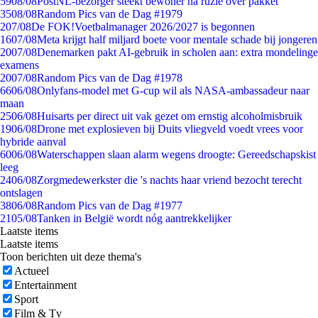
59
08/08
PostNL-bezorger steekt bewoner na ruzie over pakket
35
08/08
Random Pics van de Dag #1979
2
07/08
De FOK!Voetbalmanager 2026/2027 is begonnen
16
07/08
Meta krijgt half miljard boete voor mentale schade bij jongeren
20
07/08
Denemarken pakt AI-gebruik in scholen aan: extra mondelinge
examens
20
07/08
Random Pics van de Dag #1978
66
06/08
Onlyfans-model met G-cup wil als NASA-ambassadeur naar
maan
25
06/08
Huisarts per direct uit vak gezet om ernstig alcoholmisbruik
19
06/08
Drone met explosieven bij Duits vliegveld voedt vrees voor
hybride aanval
60
06/08
Waterschappen slaan alarm wegens droogte: Gereedschapskist
leeg
24
06/08
Zorgmedewerkster die 's nachts haar vriend bezocht terecht
ontslagen
38
06/08
Random Pics van de Dag #1977
21
05/08
Tanken in België wordt nóg aantrekkelijker
Laatste items
Laatste items
Toon berichten uit deze thema's
Actueel
Entertainment
Sport
Film & Tv