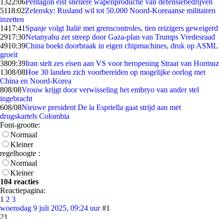
13
22:06
Pentagon eist snellere wapenproductie van defensiebedrijven
51
18:02
Zelensky: Rusland wil tot 50.000 Noord-Koreaanse militairen
inzetten
14
17:41
Spanje volgt Italië met grenscontroles, tien reizigers geweigerd
29
17:30
Netanyahu zet streep door Gaza-plan van Trumps Vredesraad
49
10:39
China boekt doorbraak in eigen chipmachines, druk op ASML
groeit
38
09:39
Iran stelt zes eisen aan VS voor heropening Straat van Hormuz
13
08/08
Hoe 30 landen zich voorbereiden op mogelijke oorlog met
China en Noord-Korea
8
08/08
Vrouw krijgt door verwisseling het embryo van ander stel
ingebracht
6
08/08
Nieuwe president De la Espriella gaat strijd aan met
drugskartels Colombia
Font-grootte:
Normaal
Kleiner
regelhoogte :
Normaal
Kleiner
104 reacties
Reactiepagina:
1
2
3
woensdag 9 juli 2025, 09:24 uur
#1
21