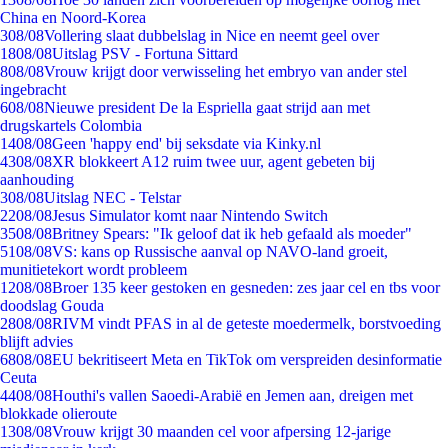
China en Noord-Korea
3
08/08
Vollering slaat dubbelslag in Nice en neemt geel over
18
08/08
Uitslag PSV - Fortuna Sittard
8
08/08
Vrouw krijgt door verwisseling het embryo van ander stel
ingebracht
6
08/08
Nieuwe president De la Espriella gaat strijd aan met
drugskartels Colombia
14
08/08
Geen 'happy end' bij seksdate via Kinky.nl
43
08/08
XR blokkeert A12 ruim twee uur, agent gebeten bij
aanhouding
3
08/08
Uitslag NEC - Telstar
22
08/08
Jesus Simulator komt naar Nintendo Switch
35
08/08
Britney Spears: "Ik geloof dat ik heb gefaald als moeder"
51
08/08
VS: kans op Russische aanval op NAVO-land groeit,
munitietekort wordt probleem
12
08/08
Broer 135 keer gestoken en gesneden: zes jaar cel en tbs voor
doodslag Gouda
28
08/08
RIVM vindt PFAS in al de geteste moedermelk, borstvoeding
blijft advies
68
08/08
EU bekritiseert Meta en TikTok om verspreiden desinformatie
Ceuta
44
08/08
Houthi's vallen Saoedi-Arabië en Jemen aan, dreigen met
blokkade olieroute
13
08/08
Vrouw krijgt 30 maanden cel voor afpersing 12-jarige