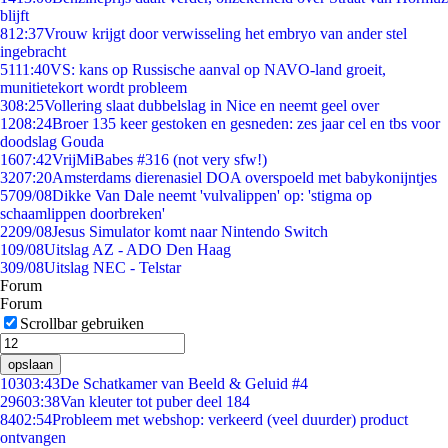
blijft
8
12:37
Vrouw krijgt door verwisseling het embryo van ander stel
ingebracht
51
11:40
VS: kans op Russische aanval op NAVO-land groeit,
munitietekort wordt probleem
3
08:25
Vollering slaat dubbelslag in Nice en neemt geel over
12
08:24
Broer 135 keer gestoken en gesneden: zes jaar cel en tbs voor
doodslag Gouda
16
07:42
VrijMiBabes #316 (not very sfw!)
32
07:20
Amsterdams dierenasiel DOA overspoeld met babykonijntjes
57
09/08
Dikke Van Dale neemt 'vulvalippen' op: 'stigma op
schaamlippen doorbreken'
22
09/08
Jesus Simulator komt naar Nintendo Switch
1
09/08
Uitslag AZ - ADO Den Haag
3
09/08
Uitslag NEC - Telstar
Forum
Forum
Scrollbar gebruiken
opslaan
103
03:43
De Schatkamer van Beeld & Geluid #4
296
03:38
Van kleuter tot puber deel 184
84
02:54
Probleem met webshop: verkeerd (veel duurder) product
ontvangen