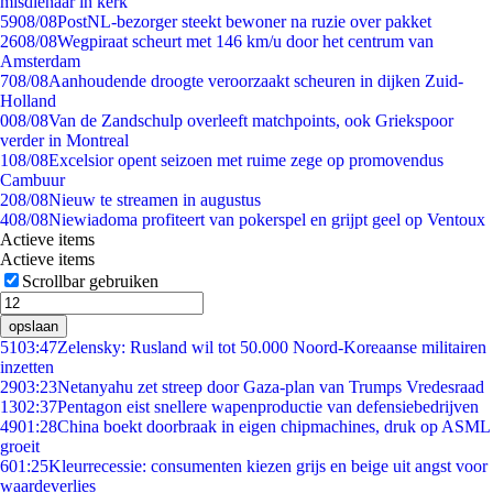
misdienaar in kerk
59
08/08
PostNL-bezorger steekt bewoner na ruzie over pakket
26
08/08
Wegpiraat scheurt met 146 km/u door het centrum van
Amsterdam
7
08/08
Aanhoudende droogte veroorzaakt scheuren in dijken Zuid-
Holland
0
08/08
Van de Zandschulp overleeft matchpoints, ook Griekspoor
verder in Montreal
1
08/08
Excelsior opent seizoen met ruime zege op promovendus
Cambuur
2
08/08
Nieuw te streamen in augustus
4
08/08
Niewiadoma profiteert van pokerspel en grijpt geel op Ventoux
Actieve items
Actieve items
Scrollbar gebruiken
opslaan
51
03:47
Zelensky: Rusland wil tot 50.000 Noord-Koreaanse militairen
inzetten
29
03:23
Netanyahu zet streep door Gaza-plan van Trumps Vredesraad
13
02:37
Pentagon eist snellere wapenproductie van defensiebedrijven
49
01:28
China boekt doorbraak in eigen chipmachines, druk op ASML
groeit
6
01:25
Kleurrecessie: consumenten kiezen grijs en beige uit angst voor
waardeverlies