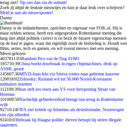
terug ziet?
Tip ons dan via de submit!
Zoek jij altijd de leukste nieuwtjes en kun je daar leuk over schrijven?
Meld je aan als nieuwsposter!
Danny
Danny is de initiatiefnemer, oprichter en eigenaar van FOK.nl. Hij is
maar zelden serieus, heeft een uitgesproken Rotterdamse mening die
lang niet altijd politiek correct is en bezit de bizarre eigenschap mensen
op de kast te jagen, waar dat eigenlijk nooit de bedoeling is. Houdt van
films, series, tech en gamen, en wil vooral nieuws met een mening.
Meest gelezen
40378
11:03
Random Pics van de Dag #1981
1857
10:39
China boekt doorbraak in eigen chipmachines, druk op
ASML groeit
1456
07:36
MIVD-baas lekt via Strava routes naar geheime kazerne
1200
18:02
Zelensky: Rusland wil tot 50.000 Noord-Koreaanse
militairen inzetten
1121
09:39
Iran stelt zes eisen aan VS voor heropening Straat van
Hormuz
1010
09:50
Nachtelijk gebiedsverbod brengt rust terug in Rotterdamse
wijk
927
10:24
FIFA ziet kritiek op Infantino als desinformatie, Noorwegen
eist zijn aftreden
924
10:03
Inbraak bij Haagse politie: dieven betrapt bij stelen illegale
sigaretten