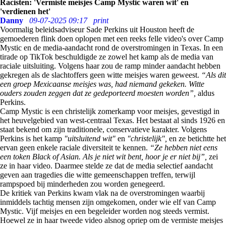
Racisten: 'Vermiste meisjes Camp Mystic waren wit' en
'verdienen het'
Danny
09-07-2025 09:17
print
Voormalig beleidsadviseur Sade Perkins uit Houston heeft de
gemoederen flink doen oplopen met een reeks felle video's over Camp
Mystic en de media-aandacht rond de overstromingen in Texas. In een
tirade op TikTok beschuldigde ze zowel het kamp als de media van
raciale uitsluiting. Volgens haar zou de ramp minder aandacht hebben
gekregen als de slachtoffers geen witte meisjes waren geweest.
“Als dit
een groep Mexicaanse meisjes was, had niemand gekeken. Witte
ouders zouden zeggen dat ze gedeporteerd moesten worden”,
aldus
Perkins.
Camp Mystic is een christelijk zomerkamp voor meisjes, gevestigd in
het heuvelgebied van west-centraal Texas. Het bestaat al sinds 1926 en
staat bekend om zijn traditionele, conservatieve karakter. Volgens
Perkins is het kamp
"uitsluitend wit"
en
"christelijk",
en ze betichtte het
ervan geen enkele raciale diversiteit te kennen.
“Ze hebben niet eens
een token Black of Asian. Als je niet wit bent, hoor je er niet bij”,
zei
ze in haar video. Daarmee stelde ze dat de media selectief aandacht
geven aan tragedies die witte gemeenschappen treffen, terwijl
rampspoed bij minderheden zou worden genegeerd.
De kritiek van Perkins kwam vlak na de overstromingen waarbij
inmiddels tachtig mensen zijn omgekomen, onder wie elf van Camp
Mystic. Vijf meisjes en een begeleider worden nog steeds vermist.
Hoewel ze in haar tweede video alsnog opriep om de vermiste meisjes