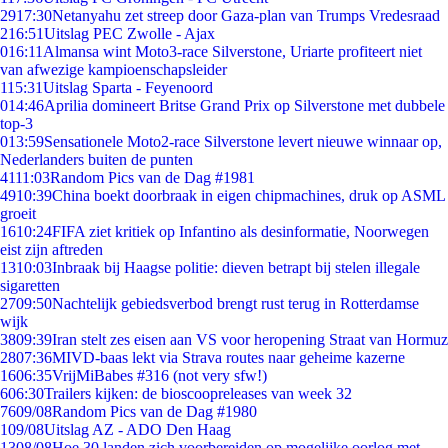
29
17:30
Netanyahu zet streep door Gaza-plan van Trumps Vredesraad
2
16:51
Uitslag PEC Zwolle - Ajax
0
16:11
Almansa wint Moto3-race Silverstone, Uriarte profiteert niet
van afwezige kampioenschapsleider
1
15:31
Uitslag Sparta - Feyenoord
0
14:46
Aprilia domineert Britse Grand Prix op Silverstone met dubbele
top-3
0
13:59
Sensationele Moto2-race Silverstone levert nieuwe winnaar op,
Nederlanders buiten de punten
41
11:03
Random Pics van de Dag #1981
49
10:39
China boekt doorbraak in eigen chipmachines, druk op ASML
groeit
16
10:24
FIFA ziet kritiek op Infantino als desinformatie, Noorwegen
eist zijn aftreden
13
10:03
Inbraak bij Haagse politie: dieven betrapt bij stelen illegale
sigaretten
27
09:50
Nachtelijk gebiedsverbod brengt rust terug in Rotterdamse
wijk
38
09:39
Iran stelt zes eisen aan VS voor heropening Straat van Hormuz
28
07:36
MIVD-baas lekt via Strava routes naar geheime kazerne
16
06:35
VrijMiBabes #316 (not very sfw!)
6
06:30
Trailers kijken: de bioscoopreleases van week 32
76
09/08
Random Pics van de Dag #1980
1
09/08
Uitslag AZ - ADO Den Haag
13
08/08
Hoe 30 landen zich voorbereiden op mogelijke oorlog met