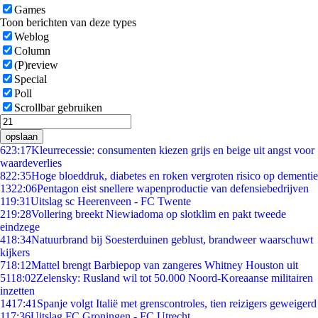
Games
Toon berichten van deze types
Weblog
Column
(P)review
Special
Poll
Scrollbar gebruiken
opslaan
6
23:17
Kleurrecessie: consumenten kiezen grijs en beige uit angst voor
waardeverlies
8
22:35
Hoge bloeddruk, diabetes en roken vergroten risico op dementie
13
22:06
Pentagon eist snellere wapenproductie van defensiebedrijven
1
19:31
Uitslag sc Heerenveen - FC Twente
2
19:28
Vollering breekt Niewiadoma op slotklim en pakt tweede
eindzege
4
18:34
Natuurbrand bij Soesterduinen geblust, brandweer waarschuwt
kijkers
7
18:12
Mattel brengt Barbiepop van zangeres Whitney Houston uit
51
18:02
Zelensky: Rusland wil tot 50.000 Noord-Koreaanse militairen
inzetten
14
17:41
Spanje volgt Italië met grenscontroles, tien reizigers geweigerd
1
17:36
Uitslag FC Groningen - FC Utrecht