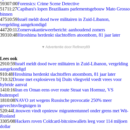
593
07:00
Forensics: Crime Scene Detective
517
11:27
Capibara's lopen Braziliaans parlementsgebouw Mato Grosso
binnen
475
10:59
Israël meldt dood twee militairen in Zuid-Libanon,
vergelding aangekondigd
447
20:11
Zomervakantieweerbericht: aanhoudend zomers
393
10:48
Hiroshima herdenkt slachtoffers atoombom, 81 jaar later
▼ Advertentie door Refinery89
Lees ook
29
10:59
Israël meldt dood twee militairen in Zuid-Libanon, vergelding
aangekondigd
9
10:48
Hiroshima herdenkt slachtoffers atoombom, 81 jaar later
7
10:32
Drone met explosieven bij Duits vliegveld voedt vrees voor
hybride aanval
14
10:16
Iran en Oman eens over route Straat van Hormuz, VS
buitenspel
18
10:08
NAVO zet wegens Russische provocatie 250% meer
gevechtsvliegtuigen in
5
20:44
Litouwen vindt opnieuw migrantentunnel onder grens met Wit-
Rusland
33
05/08
Hackers roven Coldcard-bitcoinwallets leeg voor 114 miljoen
dollar