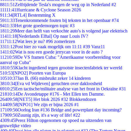
88
11:51
Zelfrijdende Tesla's mogen de weg op in Nederland #2
111
11:41
Hurricane & Cyclone Season 2026
9
11:34
[RTL4] Bestemming X
59
11:33
Tenenkrommende fouten bij teksten in het openbaar #74
94
11:33
Het grote goedemorgen topic #3
18
11:29
Meer dan helft van verkochte auto's is volgend jaar elektrisch
114
11:18
[Nederlands Elftal] Op naar Louis IV?
117
11:12
Wat lees je nu? #96 zomerlezen
33
11:12
Post hier zo vaak mogelijk om 11:11 #39 Vanz11
14
11:02
Wat is nou een goede jerrycan voor in de auto ?
112
10:59
De VS framen Cuba: "Amerikaanse voorbereiding voor
aanval op Cuba"
18
10:55
Klacht ingediend tegen grootste insectenfabriek ter wereld
5
10:53
[NPO2] Poorten van Europa
105
10:37
Jan B. (66) misbruikt zeker 14 kinderen
38
10:34
[Eva vd Wijdeven] geruchten over dakloosheid
69
10:25
Een tactische/militaire analyse van het front in Oekraïne #31
218
10:14
De Avondetappe #176 - Met Ellen ten Damme.
264
09:58
[NET5] Het blok 2026 #32 Blokkendozen
144
09:58
[NPO1] We zijn er bijna 2026 #1
171
09:56
Oorlog Iran #136 Bridge and powerplant day incoming?
179
09:50
Zuunig zijn, it's a way of life! #22
43
09:45
Perez Hilton opgenomen op spoed na uitzenden van
gruwelijke video
4
09:40
Draai hier alle platen in je platenkast #32 (The Torture Never