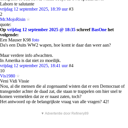
Laboro te salutante
vrijdag 12 september 2025, 18:39 uur
#3
2
Mr.MojoRisin
quote:
Op
vrijdag 12 september 2025 @ 18:35
schreef
BasOne
het
volgende:
Een Mauser K98
foto
Da's een Duits WW2 wapen, hoe komt ie daar dan weer aan?
Maar verdere info afwachten.
In Amerika is dat niet zo moeilijk.
vrijdag 12 september 2025, 18:41 uur
#4
10
Vis1980
Veni Vidi Vissie
Nou, al die mensen die al zogenaamd wisten dat er een Democraat of
transgender achter de daad zat, die staan te trappelen om hier snel te
komen vermelden dat ze er naast zaten, toch?
Het antwoord op de belangrijkste vraag van alle vragen? 42!
▼ Advertentie door Refinery89