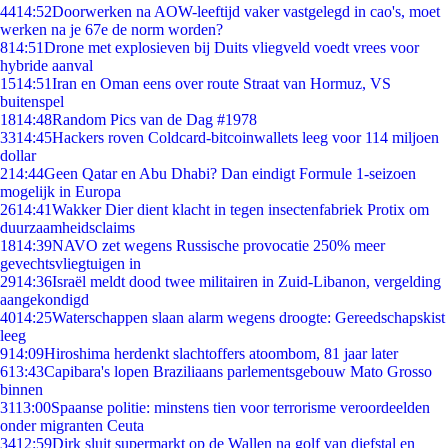
44
14:52
Doorwerken na AOW-leeftijd vaker vastgelegd in cao's, moet
werken na je 67e de norm worden?
8
14:51
Drone met explosieven bij Duits vliegveld voedt vrees voor
hybride aanval
15
14:51
Iran en Oman eens over route Straat van Hormuz, VS
buitenspel
18
14:48
Random Pics van de Dag #1978
33
14:45
Hackers roven Coldcard-bitcoinwallets leeg voor 114 miljoen
dollar
2
14:44
Geen Qatar en Abu Dhabi? Dan eindigt Formule 1-seizoen
mogelijk in Europa
26
14:41
Wakker Dier dient klacht in tegen insectenfabriek Protix om
duurzaamheidsclaims
18
14:39
NAVO zet wegens Russische provocatie 250% meer
gevechtsvliegtuigen in
29
14:36
Israël meldt dood twee militairen in Zuid-Libanon, vergelding
aangekondigd
40
14:25
Waterschappen slaan alarm wegens droogte: Gereedschapskist
leeg
9
14:09
Hiroshima herdenkt slachtoffers atoombom, 81 jaar later
6
13:43
Capibara's lopen Braziliaans parlementsgebouw Mato Grosso
binnen
31
13:00
Spaanse politie: minstens tien voor terrorisme veroordeelden
onder migranten Ceuta
34
12:59
Dirk sluit supermarkt op de Wallen na golf van diefstal en