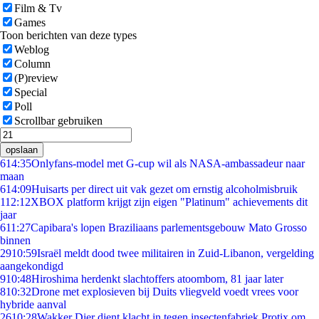
Film & Tv
Games
Toon berichten van deze types
Weblog
Column
(P)review
Special
Poll
Scrollbar gebruiken
opslaan
6
14:35
Onlyfans-model met G-cup wil als NASA-ambassadeur naar
maan
6
14:09
Huisarts per direct uit vak gezet om ernstig alcoholmisbruik
1
12:12
XBOX platform krijgt zijn eigen "Platinum" achievements dit
jaar
6
11:27
Capibara's lopen Braziliaans parlementsgebouw Mato Grosso
binnen
29
10:59
Israël meldt dood twee militairen in Zuid-Libanon, vergelding
aangekondigd
9
10:48
Hiroshima herdenkt slachtoffers atoombom, 81 jaar later
8
10:32
Drone met explosieven bij Duits vliegveld voedt vrees voor
hybride aanval
26
10:28
Wakker Dier dient klacht in tegen insectenfabriek Protix om