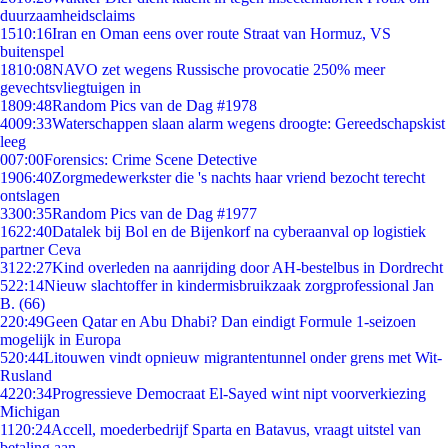
duurzaamheidsclaims
15
10:16
Iran en Oman eens over route Straat van Hormuz, VS
buitenspel
18
10:08
NAVO zet wegens Russische provocatie 250% meer
gevechtsvliegtuigen in
18
09:48
Random Pics van de Dag #1978
40
09:33
Waterschappen slaan alarm wegens droogte: Gereedschapskist
leeg
0
07:00
Forensics: Crime Scene Detective
19
06:40
Zorgmedewerkster die 's nachts haar vriend bezocht terecht
ontslagen
33
00:35
Random Pics van de Dag #1977
16
22:40
Datalek bij Bol en de Bijenkorf na cyberaanval op logistiek
partner Ceva
31
22:27
Kind overleden na aanrijding door AH-bestelbus in Dordrecht
5
22:14
Nieuw slachtoffer in kindermisbruikzaak zorgprofessional Jan
B. (66)
2
20:49
Geen Qatar en Abu Dhabi? Dan eindigt Formule 1-seizoen
mogelijk in Europa
5
20:44
Litouwen vindt opnieuw migrantentunnel onder grens met Wit-
Rusland
42
20:34
Progressieve Democraat El-Sayed wint nipt voorverkiezing
Michigan
11
20:24
Accell, moederbedrijf Sparta en Batavus, vraagt uitstel van
betaling aan