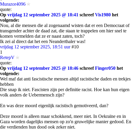
Murazor4096
quote:
Op
vrijdag 12 september 2025 @ 18:41
schreef
Vis1980
het
volgende:
Nou, al die mensen die al zogenaamd wisten dat er een Democraat of
transgender achter de daad zat, die staan te trappelen om hier snel te
komen vermelden dat ze er naast zaten, toch?
Ik zei al direct dat het een Neanderthaler was!
vrijdag 12 september 2025, 18:51 uur
#10
1
RetepV
quote:
Op
vrijdag 12 september 2025 @ 18:46
schreef
Finger050
het
volgende:
Wel maf dat anti fascistische mensen altijd racistische daden en trekjes
hebben
Die snap ik niet. Fascisten zijn per definitie racist. Hoe kan hun eigen
volk anders de Uebermensch zijn?
En was deze moord eigenlijk racistisch gemotiveerd, dan?
Deze moord is alleen maar schokkend, meer niet. In Oekraïne en in
Gaza worden dagelijks mensen op zo'n gruwelijke manier gedood. En
die verdienden hun dood ook zeker niet.