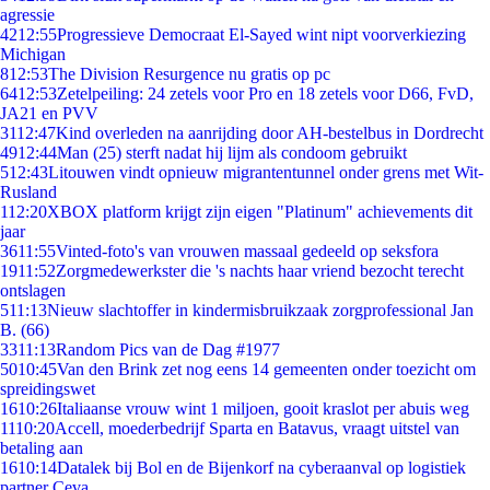
agressie
42
12:55
Progressieve Democraat El-Sayed wint nipt voorverkiezing
Michigan
8
12:53
The Division Resurgence nu gratis op pc
64
12:53
Zetelpeiling: 24 zetels voor Pro en 18 zetels voor D66, FvD,
JA21 en PVV
31
12:47
Kind overleden na aanrijding door AH-bestelbus in Dordrecht
49
12:44
Man (25) sterft nadat hij lijm als condoom gebruikt
5
12:43
Litouwen vindt opnieuw migrantentunnel onder grens met Wit-
Rusland
1
12:20
XBOX platform krijgt zijn eigen "Platinum" achievements dit
jaar
36
11:55
Vinted-foto's van vrouwen massaal gedeeld op seksfora
19
11:52
Zorgmedewerkster die 's nachts haar vriend bezocht terecht
ontslagen
5
11:13
Nieuw slachtoffer in kindermisbruikzaak zorgprofessional Jan
B. (66)
33
11:13
Random Pics van de Dag #1977
50
10:45
Van den Brink zet nog eens 14 gemeenten onder toezicht om
spreidingswet
16
10:26
Italiaanse vrouw wint 1 miljoen, gooit kraslot per abuis weg
11
10:20
Accell, moederbedrijf Sparta en Batavus, vraagt uitstel van
betaling aan
16
10:14
Datalek bij Bol en de Bijenkorf na cyberaanval op logistiek
partner Ceva