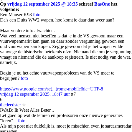
Op
vrijdag 12 september 2025 @ 18:35
schreef
BasOne
het
volgende:
Een Mauser K98
foto
Da's een Duits WW2 wapen, hoe komt ie daar dan weer aan?
Maar verdere info afwachten.
Wat veel mensen niet beseffen is dat je in de VS gewoon maar een
vuurwapenmarkt kan gaan en daar zonder vergunning gewoon een
oud vuurwapen kan kopen. Zeg je gewoon dat je het wapen wilde
vanwege de historische betekenis ofzo. Niemand die om je vergunning
vraagt en niemand die de aankoop registreert. Is niet nodig van de wet,
namelijk.
Begin je nu het echte vuurwapenprobleem van de VS meer te
begrijpen?
foto
https://www.google.com/se(...)rome-mobile&ie=UTF-8
vrijdag 12 september 2025, 18:47 uur
#7
6
thedeedster
IWAB: Ik Weet Alles Beter...
Let goed op wat de leraren en professoren onze nieuwe generaties
"leren"...
foto
Als mijn post niet duidelijk is, moet je misschien even je sarcasmeradar
aanzetten.