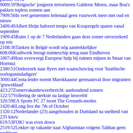
90
09:59
'Belgische' jongeren terroriseren Galderse Meren, maar Boa's
pakken topless zonnen aan
79
09:56
In veel gemeenten helemaal geen vuurwerk meer met oud en
nieuw
34
09:49
Albert Heijn halveert tempo van Koopzegels sparen vanaf
september
19
09:45
Ruim 1 op de 7 Nederlanders gaan deze zomer onverzekerd
op reis
21
08:36
Tanken in België wordt nóg aantrekkelijker
6
08:06
Kraftwerk brengt ruimteschip terug naar Eindhoven
18
07:49
Iran overweegt Europese hulp bij ruimen mijnen in Straat van
Hormuz
23
00:51
Onderzoek naar flyers met waarschuwing voor 'Israëlische
oorlogsmisdadigers'
30
00:44
Ceuta-leider noemt Marokkaanse grensaanval door migranten
'gruweldaad'
4
23:27
Zomervakantieweerbericht: aanhoudend zomers
1
22:57
Vollering de sterkste na lastige heuvelrit
3
20:59
EA Sports FC 27 toont The Grounds-modus
14
20:46
Long live the 7th of October
13
20:12
Nederlander (23) aangehouden in Duitsland na snelheid van
235 km/u
6
19:53
FOK! was even down
25
19:52
Lekker op vakantie naar Afghanistan volgens Taliban geen
probleem