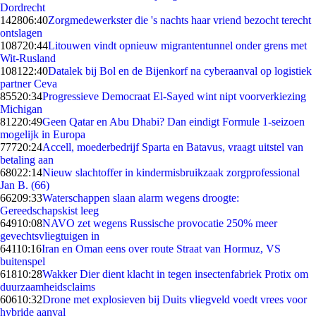
Dordrecht
1428
06:40
Zorgmedewerkster die 's nachts haar vriend bezocht terecht
ontslagen
1087
20:44
Litouwen vindt opnieuw migrantentunnel onder grens met
Wit-Rusland
1081
22:40
Datalek bij Bol en de Bijenkorf na cyberaanval op logistiek
partner Ceva
855
20:34
Progressieve Democraat El-Sayed wint nipt voorverkiezing
Michigan
812
20:49
Geen Qatar en Abu Dhabi? Dan eindigt Formule 1-seizoen
mogelijk in Europa
777
20:24
Accell, moederbedrijf Sparta en Batavus, vraagt uitstel van
betaling aan
680
22:14
Nieuw slachtoffer in kindermisbruikzaak zorgprofessional
Jan B. (66)
662
09:33
Waterschappen slaan alarm wegens droogte:
Gereedschapskist leeg
649
10:08
NAVO zet wegens Russische provocatie 250% meer
gevechtsvliegtuigen in
641
10:16
Iran en Oman eens over route Straat van Hormuz, VS
buitenspel
618
10:28
Wakker Dier dient klacht in tegen insectenfabriek Protix om
duurzaamheidsclaims
606
10:32
Drone met explosieven bij Duits vliegveld voedt vrees voor
hybride aanval