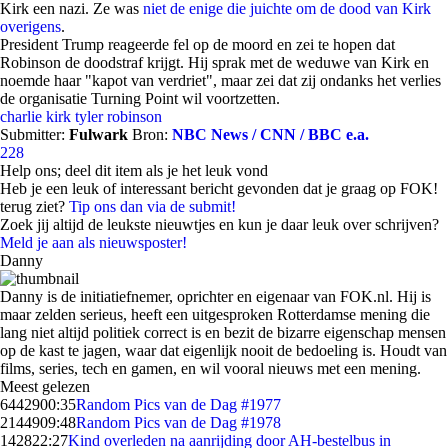
Kirk een nazi. Ze was
niet de enige die juichte om de dood van Kirk
overigens
.
President Trump reageerde fel op de moord en zei te hopen dat
Robinson de doodstraf krijgt. Hij sprak met de weduwe van Kirk en
noemde haar "kapot van verdriet", maar zei dat zij ondanks het verlies
de organisatie Turning Point wil voortzetten.
charlie kirk
tyler robinson
Submitter:
Fulwark
Bron:
NBC News / CNN / BBC e.a.
228
Help ons; deel dit item als je het leuk vond
Heb je een leuk of interessant bericht gevonden dat je graag op FOK!
terug ziet?
Tip ons dan via de submit!
Zoek jij altijd de leukste nieuwtjes en kun je daar leuk over schrijven?
Meld je aan als nieuwsposter!
Danny
Danny is de initiatiefnemer, oprichter en eigenaar van FOK.nl. Hij is
maar zelden serieus, heeft een uitgesproken Rotterdamse mening die
lang niet altijd politiek correct is en bezit de bizarre eigenschap mensen
op de kast te jagen, waar dat eigenlijk nooit de bedoeling is. Houdt van
films, series, tech en gamen, en wil vooral nieuws met een mening.
Meest gelezen
64429
00:35
Random Pics van de Dag #1977
21449
09:48
Random Pics van de Dag #1978
1428
22:27
Kind overleden na aanrijding door AH-bestelbus in