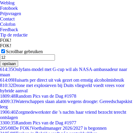
Weblog
Fotoboek
Prijsvragen
Contact
Colofon
Feedback
Tip de redactie
FOK!
FOK!
Scrollbar gebruiken
opslaan
6
14:35
Onlyfans-model met G-cup wil als NASA-ambassadeur naar
maan
6
14:09
Huisarts per direct uit vak gezet om ernstig alcoholmisbruik
8
10:32
Drone met explosieven bij Duits vliegveld voedt vrees voor
hybride aanval
18
09:48
Random Pics van de Dag #1978
40
09:33
Waterschappen slaan alarm wegens droogte: Gereedschapskist
leeg
19
06:40
Zorgmedewerkster die 's nachts haar vriend bezocht terecht
ontslagen
33
00:35
Random Pics van de Dag #1977
2
05/08
De FOK!Voetbalmanager 2026/2027 is begonnen