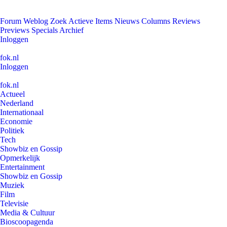
Forum
Weblog
Zoek
Actieve Items
Nieuws
Columns
Reviews
Previews
Specials
Archief
Inloggen
fok.nl
Inloggen
fok.nl
Actueel
Nederland
Internationaal
Economie
Politiek
Tech
Showbiz en Gossip
Opmerkelijk
Entertainment
Showbiz en Gossip
Muziek
Film
Televisie
Media & Cultuur
Bioscoopagenda