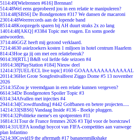
51
14:49
[Wielrennen #616] Brennan!
5
14:48
Wel eens geprobeerd jou in een relatie te manipuleren?
33
14:48
[SBS6] De Bondgenoten #317 We dansen de macaroni
230
14:48
Weerrecords aan de lopende band
85
14:48
Koopzegels sparen bij AH duurt straks 2x zo lang
140
14:48
[AKQ] #3384 Topic met vragen. En soms goede
antwoorden.
37
14:46
GGZ heeft mij gezond verklaard.
72
14:46
30 asielzoekers kosten 1 miljoen in hotel centrum Haarlem
8
14:43
Hoe ga jij om met een relatiebreuk?
90
14:39
[RTL] B&B vol liefde 6de seizoen #4
169
14:38
[PlayStation #184] Nieuw deel
124
14:37
[UEL/ECL live topic] #160 GOAAAAAAAAAAAAAL
201
14:36
Het Grote Songfestivalfeest Ziggo Dome #5 13 november
2026
25
14:35
Zou je vreemdgaan in een relatie kunnen vergeven?
66
14:34
De Bondgenoten Spoiler Topic #3
63
14:34
Afvallen met injecties #4
294
14:34
[Crowdfunding] #442 Golfbanen en betere projecten.....
142
14:33
[SBS6] Vandaag Inside #136 - Boekje pluggen.
190
14:32
Politieke meme's en spotprenten #11
168
14:31
Tour de France femmes 2026 #3 Tijd voor de borstcrawl
80
14:31
UEFA kondigt boycot van FIFA-competities aan vanwege
plan Infantino
52
14:30
Covid19 the aftermath #17 bananenmilkshake