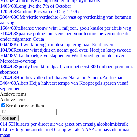
3
05/08
Gedurfd NEC blijft overeind bij Olympiakos
14
05/08
Long live the 7th of October
12
05/08
Random Pics van de Dag #1976
20
04/08
OM: vierde verdachte (18) vast op verdenking van beramen
aanslag
16
04/08
Italiaanse vrouw wint 1 miljoen, gooit kraslot per abuis weg
31
04/08
Spaanse politie: minstens tien voor terrorisme veroordeelden
onder migranten Ceuta
6
04/08
Kraftwerk brengt ruimteschip terug naar Eindhoven
1
04/08
Reusser wint tijdrit en neemt geel over, Nooijen knap tweede
7
04/08
Vakantiekiekje Verstappen en Wolff voedt geruchten over
Mercedes-overstap
18
04/08
Spotify bereikt mijlpaal, voor het eerst 300 miljoen premium-
abonnees
27
04/08
Houthi's vallen luchthaven Najran in Saoedi-Arabië aan
34
04/08
Albert Heijn halveert tempo van Koopzegels sparen vanaf
september
Actieve items
Actieve items
Scrollbar gebruiken
opslaan
6
14:53
Huisarts per direct uit vak gezet om ernstig alcoholmisbruik
6
14:53
Onlyfans-model met G-cup wil als NASA-ambassadeur naar
maan