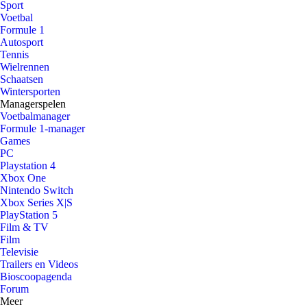
Sport
Voetbal
Formule 1
Autosport
Tennis
Wielrennen
Schaatsen
Wintersporten
Managerspelen
Voetbalmanager
Formule 1-manager
Games
PC
Playstation 4
Xbox One
Nintendo Switch
Xbox Series X|S
PlayStation 5
Film & TV
Film
Televisie
Trailers en Videos
Bioscoopagenda
Forum
Meer