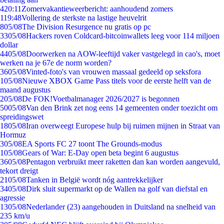
4
20:11
Zomervakantieweerbericht: aanhoudend zomers
1
19:48
Vollering de sterkste na lastige heuvelrit
8
05/08
The Division Resurgence nu gratis op pc
33
05/08
Hackers roven Coldcard-bitcoinwallets leeg voor 114 miljoen
dollar
44
05/08
Doorwerken na AOW-leeftijd vaker vastgelegd in cao's, moet
werken na je 67e de norm worden?
36
05/08
Vinted-foto's van vrouwen massaal gedeeld op seksfora
1
05/08
Nieuwe XBOX Game Pass titels voor de eerste helft van de
maand augustus
2
05/08
De FOK!Voetbalmanager 2026/2027 is begonnen
50
05/08
Van den Brink zet nog eens 14 gemeenten onder toezicht om
spreidingswet
18
05/08
Iran overweegt Europese hulp bij ruimen mijnen in Straat van
Hormuz
3
05/08
EA Sports FC 27 toont The Grounds-modus
1
05/08
Gears of War: E-Day open beta begint 6 augustus
36
05/08
Pentagon verbruikt meer raketten dan kan worden aangevuld,
tekort dreigt
21
05/08
Tanken in België wordt nóg aantrekkelijker
34
05/08
Dirk sluit supermarkt op de Wallen na golf van diefstal en
agressie
13
05/08
Nederlander (23) aangehouden in Duitsland na snelheid van
235 km/u