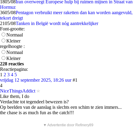
18
05/08
Iran overweegt Europese hulp bij ruimen mijnen in Straat van
Hormuz
36
05/08
Pentagon verbruikt meer raketten dan kan worden aangevuld,
tekort dreigt
21
05/08
Tanken in België wordt nóg aantrekkelijker
Font-grootte:
Normaal
Kleiner
regelhoogte :
Normaal
Kleiner
228 reacties
Reactiepagina:
1
2
3
4
5
vrijdag 12 september 2025, 18:26 uur
#1
4
NiceThingsAddict
Like them, I do
Verdachte tot tegendeel bewezen is?
Op beelden van de aanslag is slechts een schim te zien immers...
the chase is as much fun as the catch!!!
▼ Advertentie door Refinery89