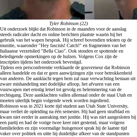
Tyler Robinson (22)
Uit onderzoek blijkt dat Robinson in de maanden voor de aanslag
steeds radicaler dacht en online berichten plaatste waarin hij het
gebruik van het wapen besprak. Hij schreef bovendien teksten op de
munitie, waaronder "Hey fascists! Catch!" en fragmenten van het
Italiaanse verzetslied "Bella Ciao". Ook stonden er spottende en
beledigende opmerkingen op de hulzen. Volgens Cox zijn de
inscripties tijdens het onderzoek bevestigd.
Tijdens een persconferentie verklaarde de gouverneur dat Robinson
alleen handelde en dat er geen aanwijzingen zijn voor betrokkenheid
van anderen. De aanklacht tegen hem zal naar verwachting bestaan uit
zware mishandeling met dodelijke afloop, het afvuren van een
vuurwapen met ernstig letsel tot gevolg en belemmering van de
rechtsgang. Deze aanklachten vallen allemaal onder de staat Utah en
moeten uiterlijk begin volgende week worden ingediend.
Robinson was in 2021 korte tijd student aan Utah State University,
maar verliet de opleiding na één semester. Hij had geen strafblad en
kwam niet eerder in aanraking met justitie. Hij was niet aangesloten bij
een partij en had de vorige twee keer niet gestemd, maar volgens
familieleden en zijn voormalige huisgenoot sprak hij de laatste tijd
vaker over politiek en uitte hij duidelijke afkeer van de standpunten