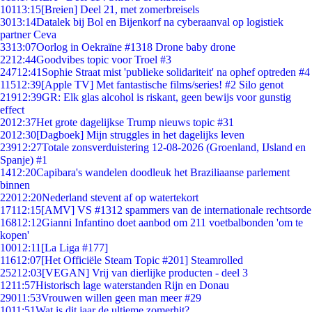
101
13:15
[Breien] Deel 21, met zomerbreisels
30
13:14
Datalek bij Bol en Bijenkorf na cyberaanval op logistiek
partner Ceva
33
13:07
Oorlog in Oekraïne #1318 Drone baby drone
22
12:44
Goodvibes topic voor Troel #3
247
12:41
Sophie Straat mist 'publieke solidariteit' na ophef optreden #4
115
12:39
[Apple TV] Met fantastische films/series! #2 Silo genot
219
12:39
GR: Elk glas alcohol is riskant, geen bewijs voor gunstig
effect
20
12:37
Het grote dagelijkse Trump nieuws topic #31
20
12:30
[Dagboek] Mijn struggles in het dagelijks leven
239
12:27
Totale zonsverduistering 12-08-2026 (Groenland, IJsland en
Spanje) #1
14
12:20
Capibara's wandelen doodleuk het Braziliaanse parlement
binnen
220
12:20
Nederland stevent af op watertekort
171
12:15
[AMV] VS #1312 spammers van de internationale rechtsorde
168
12:12
Gianni Infantino doet aanbod om 211 voetbalbonden 'om te
kopen'
100
12:11
[La Liga #177]
116
12:07
[Het Officiële Steam Topic #201] Steamrolled
252
12:03
[VEGAN] Vrij van dierlijke producten - deel 3
12
11:57
Historisch lage waterstanden Rijn en Donau
290
11:53
Vrouwen willen geen man meer #29
10
11:51
Wat is dit jaar de ultieme zomerhit?