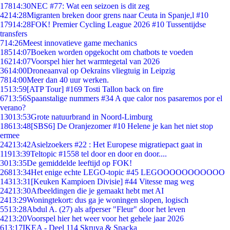
178
14:30
NEC #77: Wat een seizoen is dit zeg
42
14:28
Migranten breken door grens naar Ceuta in Spanje,l #10
179
14:28
FOK! Premier Cycling League 2026 #10 Tussentijdse
transfers
7
14:26
Meest innovatieve game mechanics
185
14:07
Boeken worden opgekocht om chatbots te voeden
162
14:07
Voorspel hier het warmtegetal van 2026
36
14:00
Droneaanval op Oekrains vliegtuig in Leipzig
78
14:00
Meer dan 40 uur werken.
15
13:59
[ATP Tour] #169 Tosti Tallon back on fire
67
13:56
Spaanstalige nummers #34 A que calor nos pasaremos por el
verano?
130
13:53
Grote natuurbrand in Noord-Limburg
186
13:48
[SBS6] De Oranjezomer #10 Helene je kan het niet stop
ermee
242
13:42
Asielzoekers #22 : Het Europese migratiepact gaat in
119
13:39
Teltopic #1558 tel door en door en door....
30
13:35
De gemiddelde leeftijd op FOK!
268
13:34
Het enige echte LEGO-topic #45 LEGOOOOOOOOOOO
143
13:31
[Keuken Kampioen Divisie] #44 Vitesse mag weg
242
13:30
Afbeeldingen die je gemaakt hebt met AI
24
13:29
Woningtekort: dus ga je woningen slopen, logisch
55
13:28
Abdul A. (27) als afperser "Fleur" door het leven
42
13:20
Voorspel hier het weer voor het gehele jaar 2026
6
13:17
IKEA - Deel 114 Skruva & Snacka