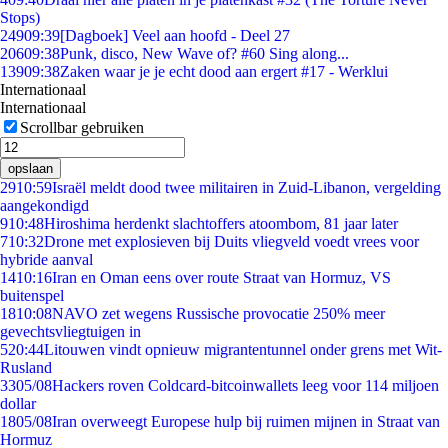
Stops)
249
09:39
[Dagboek] Veel aan hoofd - Deel 27
206
09:38
Punk, disco, New Wave of? #60 Sing along...
139
09:38
Zaken waar je je echt dood aan ergert #17 - Werklui
Internationaal
Internationaal
Scrollbar gebruiken
opslaan
29
10:59
Israël meldt dood twee militairen in Zuid-Libanon, vergelding
aangekondigd
9
10:48
Hiroshima herdenkt slachtoffers atoombom, 81 jaar later
7
10:32
Drone met explosieven bij Duits vliegveld voedt vrees voor
hybride aanval
14
10:16
Iran en Oman eens over route Straat van Hormuz, VS
buitenspel
18
10:08
NAVO zet wegens Russische provocatie 250% meer
gevechtsvliegtuigen in
5
20:44
Litouwen vindt opnieuw migrantentunnel onder grens met Wit-
Rusland
33
05/08
Hackers roven Coldcard-bitcoinwallets leeg voor 114 miljoen
dollar
18
05/08
Iran overweegt Europese hulp bij ruimen mijnen in Straat van
Hormuz