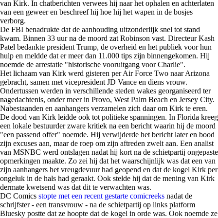
van Kirk. In chatberichten verwees hij naar het ophalen en achterlaten
van een geweer en beschreef hij hoe hij het wapen in de bosjes
verborg.
De FBI benadrukte dat de aanhouding uitzonderlijk snel tot stand
kwam. Binnen 33 uur na de moord zat Robinson vast. Directeur Kash
Patel bedankte president Trump, de overheid en het publiek voor hun
hulp en meldde dat er meer dan 11.000 tips zijn binnengekomen. Hij
noemde de arrestatie "historische vooruitgang voor Charlie".
Het lichaam van Kirk werd gisteren per Air Force Two naar Arizona
gebracht, samen met vicepresident JD Vance en diens vrouw.
Ondertussen werden in verschillende steden wakes georganiseerd ter
nagedachtenis, onder meer in Provo, West Palm Beach en Jersey City.
Nabestaanden en aanhangers verzamelen zich daar om Kirk te eren.
De dood van Kirk leidde ook tot politieke spanningen. In Florida kreeg
een lokale bestuurder zware kritiek na een bericht waarin hij de moord
"een passend offer" noemde. Hij verwijderde het bericht later en bood
zijn excuses aan, maar de roep om zijn aftreden zwelt aan. Een analist
van MSNBC werd ontslagen nadat hij kort na de schietpartij ongepaste
opmerkingen maakte. Zo zei hij dat het waarschijnlijk was dat een van
zijn aanhangers het vreugdevuur had geopend en dat de kogel Kirk per
ongeluk in de hals had geraakt. Ook stelde hij dat de mening van Kirk
dermate kwetsend was dat dit te verwachten was.
DC Comics
stopte met een recent gestarte comicreeks
nadat de
schrijfster - een transvrouw - na de schietpartij op links platform
Bluesky postte dat ze hoopte dat de kogel in orde was. Ook noemde ze