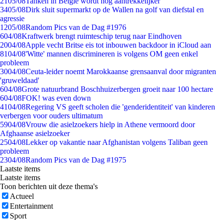
21
05/08
Tanken in België wordt nóg aantrekkelijker
34
05/08
Dirk sluit supermarkt op de Wallen na golf van diefstal en
agressie
12
05/08
Random Pics van de Dag #1976
6
04/08
Kraftwerk brengt ruimteschip terug naar Eindhoven
20
04/08
Apple vecht Britse eis tot inbouwen backdoor in iCloud aan
81
04/08
'Witte' mannen discrimineren is volgens OM geen enkel
probleem
30
04/08
Ceuta-leider noemt Marokkaanse grensaanval door migranten
'gruweldaad'
6
04/08
Grote natuurbrand Boschhuizerbergen groeit naar 100 hectare
6
04/08
FOK! was even down
41
04/08
Regering VS geeft scholen die 'genderidentiteit' van kinderen
verbergen voor ouders ultimatum
59
04/08
Vrouw die asielzoekers hielp in Athene vermoord door
Afghaanse asielzoeker
25
04/08
Lekker op vakantie naar Afghanistan volgens Taliban geen
probleem
23
04/08
Random Pics van de Dag #1975
Laatste items
Laatste items
Toon berichten uit deze thema's
Actueel
Entertainment
Sport