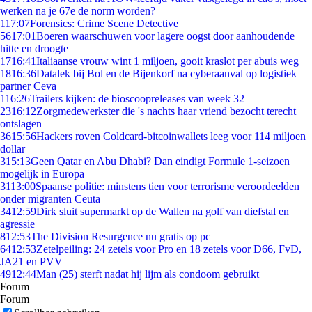
werken na je 67e de norm worden?
1
17:07
Forensics: Crime Scene Detective
56
17:01
Boeren waarschuwen voor lagere oogst door aanhoudende
hitte en droogte
17
16:41
Italiaanse vrouw wint 1 miljoen, gooit kraslot per abuis weg
18
16:36
Datalek bij Bol en de Bijenkorf na cyberaanval op logistiek
partner Ceva
1
16:26
Trailers kijken: de bioscoopreleases van week 32
23
16:12
Zorgmedewerkster die 's nachts haar vriend bezocht terecht
ontslagen
36
15:56
Hackers roven Coldcard-bitcoinwallets leeg voor 114 miljoen
dollar
3
15:13
Geen Qatar en Abu Dhabi? Dan eindigt Formule 1-seizoen
mogelijk in Europa
31
13:00
Spaanse politie: minstens tien voor terrorisme veroordeelden
onder migranten Ceuta
34
12:59
Dirk sluit supermarkt op de Wallen na golf van diefstal en
agressie
8
12:53
The Division Resurgence nu gratis op pc
64
12:53
Zetelpeiling: 24 zetels voor Pro en 18 zetels voor D66, FvD,
JA21 en PVV
49
12:44
Man (25) sterft nadat hij lijm als condoom gebruikt
Forum
Forum