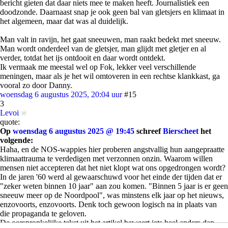
bericht gieten dat daar niets mee te maken heeft. Journalistiek een
doodzonde. Daarnaast snap je ook geen bal van gletsjers en klimaat in
het algemeen, maar dat was al duidelijk.
Man valt in ravijn, het gaat sneeuwen, man raakt bedekt met sneeuw.
Man wordt onderdeel van de gletsjer, man glijdt met gletjer en al
verder, totdat het ijs ontdooit en daar wordt ontdekt.
Ik vermaak me meestal wel op Fok, lekker veel verschillende
meningen, maar als je het wil omtoveren in een rechtse klankkast, ga
vooral zo door Danny.
woensdag 6 augustus 2025, 20:04 uur
#15
3
Levoi
quote:
Op
woensdag 6 augustus 2025 @ 19:45
schreef
Bierscheet
het
volgende:
Haha, en de NOS-wappies hier proberen angstvallig hun aangepraatte
klimaattrauma te verdedigen met verzonnen onzin. Waarom willen
mensen niet accepteren dat het niet klopt wat ons opgedrongen wordt?
In de jaren '60 werd al gewaarschuwd voor het einde der tijden dat er
"zeker weten binnen 10 jaar" aan zou komen. "Binnen 5 jaar is er geen
sneeuw meer op de Noordpool", was minstens elk jaar op het nieuws,
enzovoorts, enzovoorts. Denk toch gewoon logisch na in plaats van
die propaganda te geloven.
De oorspronkelijke tekst uit het artikel beweert iets heel anders dan