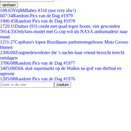
opslaan
1
08:03
VrijMiBabes #316 (not very sfw!)
6
07:34
Random Pics van de Dag #1979
19
00:45
Random Pics van de Dag #1978
17
20:11
Duitser (93) crasht met quad tegen boom, vier gewonden
59
14:35
Onlyfans-model met G-cup wil als NASA-ambassadeur naar
maan
12
11:27
Capibara's lopen Braziliaans parlementsgebouw Mato Grosso
binnen
23
06/08
Zorgmedewerkster die 's nachts haar vriend bezocht terecht
ontslagen
37
06/08
Random Pics van de Dag #1977
34
05/08
Dirk sluit supermarkt op de Wallen na golf van diefstal en
agressie
12
05/08
Random Pics van de Dag #1976