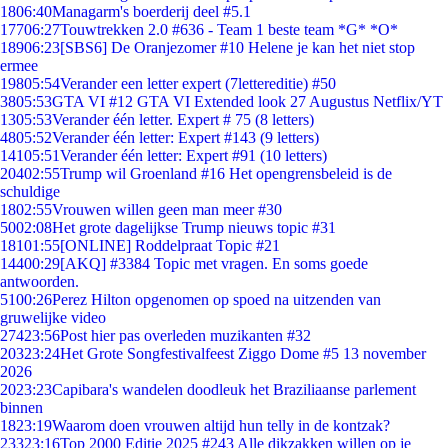
18
06:40
Managarm's boerderij deel #5.1
177
06:27
Touwtrekken 2.0 #636 - Team 1 beste team *G* *O*
189
06:23
[SBS6] De Oranjezomer #10 Helene je kan het niet stop
ermee
198
05:54
Verander een letter expert (7lettereditie) #50
38
05:53
GTA VI #12 GTA VI Extended look 27 Augustus Netflix/YT
13
05:53
Verander één letter. Expert # 75 (8 letters)
48
05:52
Verander één letter: Expert #143 (9 letters)
141
05:51
Verander één letter: Expert #91 (10 letters)
204
02:55
Trump wil Groenland #16 Het opengrensbeleid is de
schuldige
18
02:55
Vrouwen willen geen man meer #30
50
02:08
Het grote dagelijkse Trump nieuws topic #31
181
01:55
[ONLINE] Roddelpraat Topic #21
144
00:29
[AKQ] #3384 Topic met vragen. En soms goede
antwoorden.
51
00:26
Perez Hilton opgenomen op spoed na uitzenden van
gruwelijke video
274
23:56
Post hier pas overleden muzikanten #32
203
23:24
Het Grote Songfestivalfeest Ziggo Dome #5 13 november
2026
20
23:23
Capibara's wandelen doodleuk het Braziliaanse parlement
binnen
18
23:19
Waarom doen vrouwen altijd hun telly in de kontzak?
233
23:16
Top 2000 Editie 2025 #243 Alle dikzakken willen op je