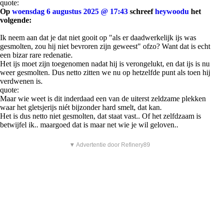
quote:
Op
woensdag 6 augustus 2025 @ 17:43
schreef
heywoodu
het
volgende:
Ik neem aan dat je dat niet gooit op "als er daadwerkelijk ijs was
gesmolten, zou hij niet bevroren zijn geweest" ofzo? Want dat is echt
een bizar rare redenatie.
Het ijs moet zijn toegenomen nadat hij is verongelukt, en dat ijs is nu
weer gesmolten. Dus netto zitten we nu op hetzelfde punt als toen hij
verdwenen is.
quote:
Maar wie weet is dit inderdaad een van de uiterst zeldzame plekken
waar het gletsjerijs niét bijzonder hard smelt, dat kan.
Het is dus netto niet gesmolten, dat staat vast.. Of het zelfdzaam is
betwijfel ik.. maargoed dat is maar net wie je wil geloven..
▼ Advertentie door Refinery89