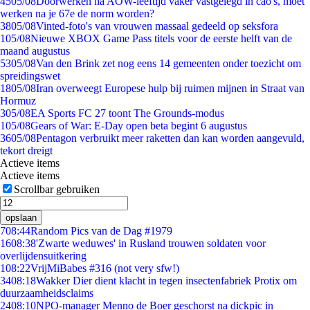
45
05/08
Doorwerken na AOW-leeftijd vaker vastgelegd in cao's, moet
werken na je 67e de norm worden?
38
05/08
Vinted-foto's van vrouwen massaal gedeeld op seksfora
1
05/08
Nieuwe XBOX Game Pass titels voor de eerste helft van de
maand augustus
53
05/08
Van den Brink zet nog eens 14 gemeenten onder toezicht om
spreidingswet
18
05/08
Iran overweegt Europese hulp bij ruimen mijnen in Straat van
Hormuz
3
05/08
EA Sports FC 27 toont The Grounds-modus
1
05/08
Gears of War: E-Day open beta begint 6 augustus
36
05/08
Pentagon verbruikt meer raketten dan kan worden aangevuld,
tekort dreigt
Actieve items
Actieve items
Scrollbar gebruiken
opslaan
7
08:44
Random Pics van de Dag #1979
16
08:38
'Zwarte weduwes' in Rusland trouwen soldaten voor
overlijdensuitkering
1
08:22
VrijMiBabes #316 (not very sfw!)
34
08:18
Wakker Dier dient klacht in tegen insectenfabriek Protix om
duurzaamheidsclaims
24
08:10
NPO-manager Menno de Boer geschorst na dickpic in