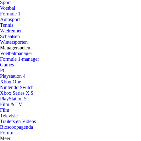
Sport
Voetbal
Formule 1
Autosport
Tennis
Wielrennen
Schaatsen
Wintersporten
Managerspelen
Voetbalmanager
Formule 1-manager
Games
PC
Playstation 4
Xbox One
Nintendo Switch
Xbox Series X|S
PlayStation 5
Film & TV
Film
Televisie
Trailers en Videos
Bioscoopagenda
Forum
Meer