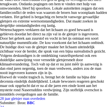
terugkwam. Ondanks pogingen om hem te vinden met hulp van
omwonenden, bleef hij spoorloos. Lokale autoriteiten zeggen dat een
familieconflict de reden was waarom de broers hun woonplaats hadden
verlaten. Het gebied is bergachtig en berucht vanwege gevaarlijke
gletsjers en extreme weersomstandigheden. Dat maakt zoeken in
dergelijke omstandigheden erg lastig.
Wetenschappers verklaren dat het lichaam zo goed bewaard is
gebleven doordat het direct na zijn val in de gletsjer is ingevroren.
Door het gebrek aan zuurstof en vocht in het ijs ontstaat een soort
natuurlijke mummificatie. De kou voorkomt dat het lichaam ontbindt.
De huidige dooi van de gletsjer maakte het lichaam uiteindelijk
zichtbaar voor de herder, die sprak van een bijna surrealistisch gezicht.
Volgens deskundigen is de ontdekking vanzelfsprekend ook een
duidelijke aanwijzing voor versnelde gletsjersmelt door
klimaatverandering. Toch valt op dat er nu juist méér ijs aanwezig is
dan eind jaren negentig, toen de man verdween, anders zou de man
nooit ingevroren kunnen zijn in ijs.
Hoewel de vondst tragisch is, brengt het de familie na bijna drie
decennia eindelijk duidelijkheid. Lokale bewoners reageren geschokt
maar ook opgelucht dat er na al die jaren een einde komt aan het
mysterie rond Naseeruddins verdwijning. Zijn stoffelijk overschot is
inmiddels overgedragen aan de familie.
28 jaar
gletsjer
man
overleden
Submitter:
Bron:
BBC