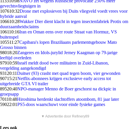
1133
10:08
NAVO zet wegens Russische provocatie 250% meer
gevechtsvliegtuigen in
1076
10:32
Drone met explosieven bij Duits vliegveld voedt vrees voor
hybride aanval
1066
10:28
Wakker Dier dient klacht in tegen insectenfabriek Protix om
duurzaamheidsclaims
1061
10:16
Iran en Oman eens over route Straat van Hormuz, VS
buitenspel
1055
11:27
Capibara's lopen Braziliaans parlementsgebouw Mato
Grosso binnen
980
18:20
Zangeres en Idols-jurylid Jerney Kaagman op 79-jarige
leeftijd overleden
979
10:59
Israël meldt dood twee militairen in Zuid-Libanon,
vergelding aangekondigd
931
20:11
Duitser (93) crasht met quad tegen boom, vier gewonden
907
15:21
Netflix-abonnees krijgen exclusieve early access tot
uitgebreide GTA VI trailer
895
20:40
NPO-manager Menno de Boer geschorst na dickpic in
groepsapp
701
10:48
Hiroshima herdenkt slachtoffers atoombom, 81 jaar later
590
22:01
PS5-doos waarschuwt voor einde fysieke games
▼ Advertentie door Refinery89
Lees ook