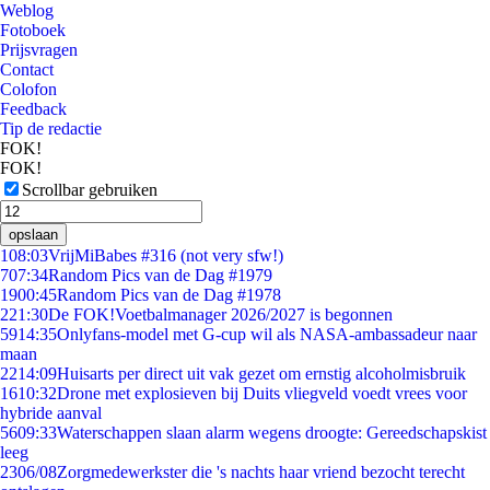
Weblog
Fotoboek
Prijsvragen
Contact
Colofon
Feedback
Tip de redactie
FOK!
FOK!
Scrollbar gebruiken
opslaan
1
08:03
VrijMiBabes #316 (not very sfw!)
7
07:34
Random Pics van de Dag #1979
19
00:45
Random Pics van de Dag #1978
2
21:30
De FOK!Voetbalmanager 2026/2027 is begonnen
59
14:35
Onlyfans-model met G-cup wil als NASA-ambassadeur naar
maan
22
14:09
Huisarts per direct uit vak gezet om ernstig alcoholmisbruik
16
10:32
Drone met explosieven bij Duits vliegveld voedt vrees voor
hybride aanval
56
09:33
Waterschappen slaan alarm wegens droogte: Gereedschapskist
leeg
23
06/08
Zorgmedewerkster die 's nachts haar vriend bezocht terecht