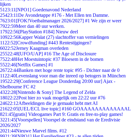
lijken
51
23:11
[NPO1] Goedenavond Nederland
254
23:11
De Avondetappe #176 - Met Ellen ten Damme.
76
23:01
[FOK!Voetbalmanager 2026/2027] #1 We zijn er weer
79
22:59
Meer dan 40 uur werken.
179
22:56
[PlayStation #184] Nieuw deel
109
22:56
Kapper Walat (27) slachtoffer van vernielingen
11
22:52
[Crowdfunding] #443 Rentestijgingen?
60
22:52
Jerney Kaagman overleden
255
22:48
[UFO/UAP] #16 The Age of Disclosure
75
22:48
Het Moestuintopic #37 Bloesem in de bomen
55
22:46
[Netflix Games] #1
267
22:44
Banken met hoge rente topic #95 - Dichter naar de 0
11
22:40
Levenslang voor man die inreed op betogers in München
195
22:29
[Conference League Donderdag 20:00 uur] Ajax -
Shelbourne FC #2
43
22:28
[Nintendo & Sony] The Legend of Zelda
180
22:22
Post hier zo vaak mogelijk om 22:22 uur #76
246
22:12
Afbeeldingen die je gemaakt hebt met AI
216
22:05
[UEL/ECL live topic] #160 GOAAAAAAAAAAAAAL
8
21:45
[gratis] Videogames Part 9: Gratis en free-to-play games!
32
21:45
[Voorspellen] Voorspel de eindstand van de Eredivisie
2026/2027
20
21:44
Nieuwe Marvel films. #12
99
21:39
[NPO1] Het Familiediner #23 - te allen tijden