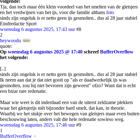
volgende:
Tja, dan toch maar één klein voordeel van het smelten van de gletsjers
en het verdwijnen van het ijs, voor die familie althans
foto
sinds zijn ongeluk is er netto geen ijs gesmolten.. dus al 28 jaar stabiel
Eindredactie Sport
woensdag 6 augustus 2025, 17:43 uur
#8
2
heywoodu
quote:
Op
woensdag 6 augustus 2025 @ 17:40
schreef
BufferOverflow
het volgende:
[..]
sinds zijn ongeluk is er netto geen ijs gesmolten.. dus al 28 jaar stabiel
Ik neem aan dat je dat niet gooit op "als er daadwerkelijk ijs was
gesmolten, zou hij niet bevroren zijn geweest" ofzo? Want dat is echt
een bizar rare redenatie.
Maar wie weet is dit inderdaad een van de uiterst zeldzame plekken
waar het gletsjerijs niét bijzonder hard smelt, dat kan, in theorie.
Waarbij we het stukje over het bewegen van gletsjers maar even buiten
beschouwing laten, anders valt die hele redenatie sowieso weg.
woensdag 6 augustus 2025, 17:46 uur
#9
1
BufferOverflow