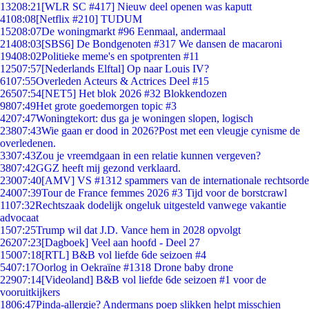
132
08:21
[WLR SC #417] Nieuw deel openen was kaputt
41
08:08
[Netflix #210] TUDUM
152
08:07
De woningmarkt #96 Eenmaal, andermaal
214
08:03
[SBS6] De Bondgenoten #317 We dansen de macaroni
194
08:02
Politieke meme's en spotprenten #11
125
07:57
[Nederlands Elftal] Op naar Louis IV?
61
07:55
Overleden Acteurs & Actrices Deel #15
265
07:54
[NET5] Het blok 2026 #32 Blokkendozen
98
07:49
Het grote goedemorgen topic #3
42
07:47
Woningtekort: dus ga je woningen slopen, logisch
238
07:43
Wie gaan er dood in 2026?Post met een vleugje cynisme de
overledenen.
33
07:43
Zou je vreemdgaan in een relatie kunnen vergeven?
38
07:42
GGZ heeft mij gezond verklaard.
230
07:40
[AMV] VS #1312 spammers van de internationale rechtsorde
240
07:39
Tour de France femmes 2026 #3 Tijd voor de borstcrawl
11
07:32
Rechtszaak dodelijk ongeluk uitgesteld vanwege vakantie
advocaat
15
07:25
Trump wil dat J.D. Vance hem in 2028 opvolgt
262
07:23
[Dagboek] Veel aan hoofd - Deel 27
150
07:18
[RTL] B&B vol liefde 6de seizoen #4
54
07:17
Oorlog in Oekraïne #1318 Drone baby drone
229
07:14
[Videoland] B&B vol liefde 6de seizoen #1 voor de
vooruitkijkers
18
06:47
Pinda-allergie? Andermans poep slikken helpt misschien