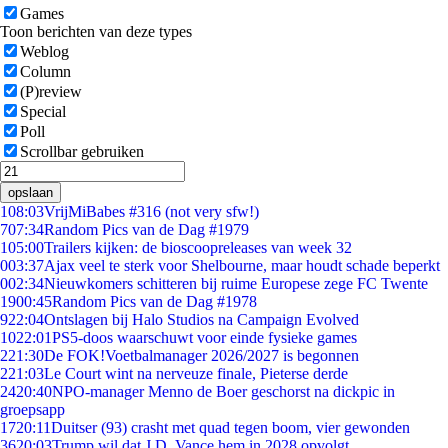
Games
Toon berichten van deze types
Weblog
Column
(P)review
Special
Poll
Scrollbar gebruiken
opslaan
1
08:03
VrijMiBabes #316 (not very sfw!)
7
07:34
Random Pics van de Dag #1979
1
05:00
Trailers kijken: de bioscoopreleases van week 32
0
03:37
Ajax veel te sterk voor Shelbourne, maar houdt schade beperkt
0
02:34
Nieuwkomers schitteren bij ruime Europese zege FC Twente
19
00:45
Random Pics van de Dag #1978
9
22:04
Ontslagen bij Halo Studios na Campaign Evolved
10
22:01
PS5-doos waarschuwt voor einde fysieke games
2
21:30
De FOK!Voetbalmanager 2026/2027 is begonnen
2
21:03
Le Court wint na nerveuze finale, Pieterse derde
24
20:40
NPO-manager Menno de Boer geschorst na dickpic in
groepsapp
17
20:11
Duitser (93) crasht met quad tegen boom, vier gewonden
36
20:03
Trump wil dat J.D. Vance hem in 2028 opvolgt