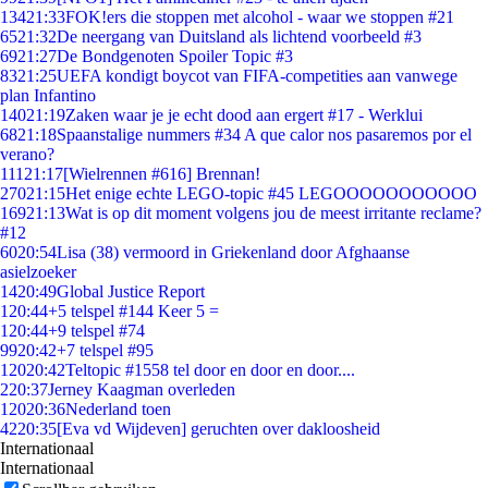
134
21:33
FOK!ers die stoppen met alcohol - waar we stoppen #21
65
21:32
De neergang van Duitsland als lichtend voorbeeld #3
69
21:27
De Bondgenoten Spoiler Topic #3
83
21:25
UEFA kondigt boycot van FIFA-competities aan vanwege
plan Infantino
140
21:19
Zaken waar je je echt dood aan ergert #17 - Werklui
68
21:18
Spaanstalige nummers #34 A que calor nos pasaremos por el
verano?
111
21:17
[Wielrennen #616] Brennan!
270
21:15
Het enige echte LEGO-topic #45 LEGOOOOOOOOOOO
169
21:13
Wat is op dit moment volgens jou de meest irritante reclame?
#12
60
20:54
Lisa (38) vermoord in Griekenland door Afghaanse
asielzoeker
14
20:49
Global Justice Report
1
20:44
+5 telspel #144 Keer 5 =
1
20:44
+9 telspel #74
99
20:42
+7 telspel #95
120
20:42
Teltopic #1558 tel door en door en door....
2
20:37
Jerney Kaagman overleden
120
20:36
Nederland toen
42
20:35
[Eva vd Wijdeven] geruchten over dakloosheid
Internationaal
Internationaal