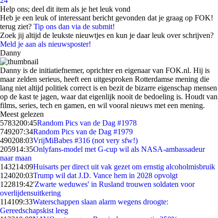
24
Help ons; deel dit item als je het leuk vond
Heb je een leuk of interessant bericht gevonden dat je graag op FOK!
terug ziet?
Tip ons dan via de submit!
Zoek jij altijd de leukste nieuwtjes en kun je daar leuk over schrijven?
Meld je aan als nieuwsposter!
Danny
Danny is de initiatiefnemer, oprichter en eigenaar van FOK.nl. Hij is
maar zelden serieus, heeft een uitgesproken Rotterdamse mening die
lang niet altijd politiek correct is en bezit de bizarre eigenschap mensen
op de kast te jagen, waar dat eigenlijk nooit de bedoeling is. Houdt van
films, series, tech en gamen, en wil vooral nieuws met een mening.
Meest gelezen
57832
00:45
Random Pics van de Dag #1978
7492
07:34
Random Pics van de Dag #1979
4902
08:03
VrijMiBabes #316 (not very sfw!)
2059
14:35
Onlyfans-model met G-cup wil als NASA-ambassadeur
naar maan
1432
14:09
Huisarts per direct uit vak gezet om ernstig alcoholmisbruik
1240
20:03
Trump wil dat J.D. Vance hem in 2028 opvolgt
1228
19:42
'Zwarte weduwes' in Rusland trouwen soldaten voor
overlijdensuitkering
1141
09:33
Waterschappen slaan alarm wegens droogte:
Gereedschapskist leeg