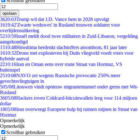
Scrollbar gebruiken
opslaan
36
20:03
Trump wil dat J.D. Vance hem in 2028 opvolgt
16
19:42
'Zwarte weduwes' in Rusland trouwen soldaten voor
overlijdensuitkering
52
10:59
Israël meldt dood twee militairen in Zuid-Libanon, vergelding
aangekondigd
15
10:48
Hiroshima herdenkt slachtoffers atoombom, 81 jaar later
16
10:32
Drone met explosieven bij Duits vliegveld voedt vrees voor
hybride aanval
22
10:16
Iran en Oman eens over route Straat van Hormuz, VS
buitenspel
25
10:08
NAVO zet wegens Russische provocatie 250% meer
gevechtsvliegtuigen in
5
05/08
Litouwen vindt opnieuw migrantentunnel onder grens met Wit-
Rusland
36
05/08
Hackers roven Coldcard-bitcoinwallets leeg voor 114 miljoen
dollar
18
05/08
Iran overweegt Europese hulp bij ruimen mijnen in Straat van
Hormuz
Opmerkelijk
Opmerkelijk
Scrollbar gebruiken