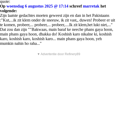
quote:
Op
woensdag 6 augustus 2025 @ 17:14
schreef
marretak
het
volgende:
Zijn laatste gedachtes moeten geweest zijn en dan in het Pakistaans
:"Kut,...ik zit klem onder de sneeuw, ik zit vast,, duwen! Probeer er uit
te komen, probeer,... probeer,... probeer,....Ik zit klem,het lukt niet,..."
Dat zou dan zijn ""Bakwaas, main baraf ke neeche phans gaya hoon,
main phans gaya hoon, dhakka do! Koshish karo nikalne ki, koshish
karo, koshish karo, koshish karo... main phans gaya hoon, yeh
mumkin nahin ho raha..."
▼ Advertentie door Refinery89