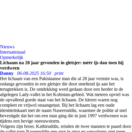
Nieuws
Internationaal
Opmerkelijk
Lichaam na 28 jaar gevonden in gletsjer: méér ijs dan toen hij
verdween
Danny
06-08-2025 16:50
print
Het lichaam van een Pakistaanse man die al 28 jaar vermist was, is
onlangs gevonden in een gletsjer die door smeltend ijs aan het
terugtrekken is. De ontdekking werd gedaan door een herder in de
afgelegen Lady-vallei in het Kohistan-gebied. Wat meteen opviel was
de opvallend goede staat van het lichaam. De kleren waren nog
compleet en vrijwel onaangetast. Bij het lichaam lag een oude
identiteitskaart met de naam Naseeruddin, waarmee de politie al snel
bevestigde dat het om een man ging die in juni 1997 verdwenen was
tijdens een hevige sneeuwstorm.
Volgens zijn broer, Kathiruddin, reisden de twee mannen te paard door
de vallei toen Naseeruddin een grot in ging en vervolgens niet meer