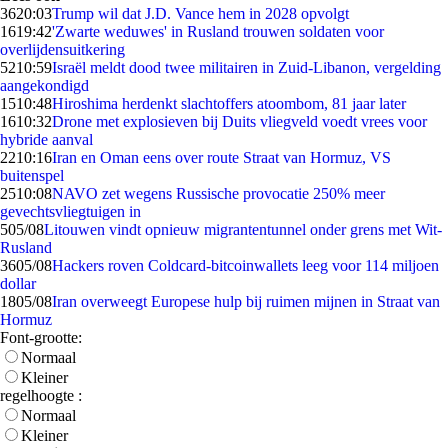
36
20:03
Trump wil dat J.D. Vance hem in 2028 opvolgt
16
19:42
'Zwarte weduwes' in Rusland trouwen soldaten voor
overlijdensuitkering
52
10:59
Israël meldt dood twee militairen in Zuid-Libanon, vergelding
aangekondigd
15
10:48
Hiroshima herdenkt slachtoffers atoombom, 81 jaar later
16
10:32
Drone met explosieven bij Duits vliegveld voedt vrees voor
hybride aanval
22
10:16
Iran en Oman eens over route Straat van Hormuz, VS
buitenspel
25
10:08
NAVO zet wegens Russische provocatie 250% meer
gevechtsvliegtuigen in
5
05/08
Litouwen vindt opnieuw migrantentunnel onder grens met Wit-
Rusland
36
05/08
Hackers roven Coldcard-bitcoinwallets leeg voor 114 miljoen
dollar
18
05/08
Iran overweegt Europese hulp bij ruimen mijnen in Straat van
Hormuz
Font-grootte:
Normaal
Kleiner
regelhoogte :
Normaal
Kleiner