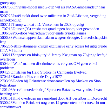
groepsapp
59
07:58
Onlyfans-model met G-cup wil als NASA-ambassadeur naar
maan
52
07:28
Israël meldt dood twee militairen in Zuid-Libanon, vergelding
aangekondigd
36
07:17
Trump wil dat J.D. Vance hem in 2028 opvolgt
17
07:13
Duitser (93) crasht met quad tegen boom, vier gewonden
10
06:59
PS5-doos waarschuwt voor einde fysieke games
56
06:33
Waterschappen slaan alarm wegens droogte: Gereedschapskist
leeg
7
06:28
Netflix-abonnees krijgen exclusieve early access tot uitgebreide
GTA VI trailer
13
06:11
Zangeres en Idols-jurylid Jerney Kaagman op 79-jarige leeftijd
overleden
85
04:44
'Witte' mannen discrimineren is volgens OM geen enkel
probleem
9
04:27
Ontslagen bij Halo Studios na Campaign Evolved
37
04:13
Random Pics van de Dag #1977
27
03:06
Doden bij Oekraïense droneaanvallen op Moskou en Sint-
Petersburg
12
01:08
Accell, moederbedrijf Sparta en Batavus, vraagt uitstel van
betaling aan
34
01:01
Kind overleden na aanrijding door AH-bestelbus in Dordrecht
53
00:28
Van den Brink zet nog eens 14 gemeenten onder toezicht om
spreidingswet