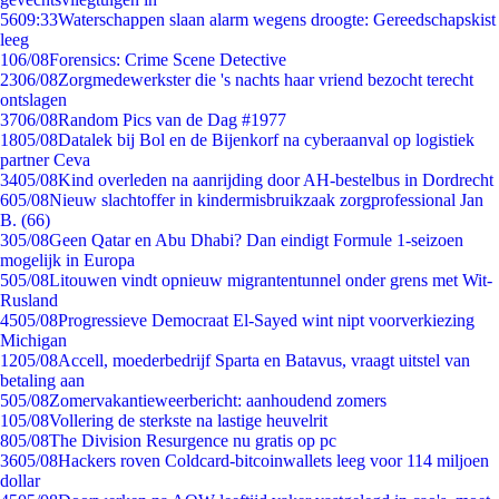
56
09:33
Waterschappen slaan alarm wegens droogte: Gereedschapskist
leeg
1
06/08
Forensics: Crime Scene Detective
23
06/08
Zorgmedewerkster die 's nachts haar vriend bezocht terecht
ontslagen
37
06/08
Random Pics van de Dag #1977
18
05/08
Datalek bij Bol en de Bijenkorf na cyberaanval op logistiek
partner Ceva
34
05/08
Kind overleden na aanrijding door AH-bestelbus in Dordrecht
6
05/08
Nieuw slachtoffer in kindermisbruikzaak zorgprofessional Jan
B. (66)
3
05/08
Geen Qatar en Abu Dhabi? Dan eindigt Formule 1-seizoen
mogelijk in Europa
5
05/08
Litouwen vindt opnieuw migrantentunnel onder grens met Wit-
Rusland
45
05/08
Progressieve Democraat El-Sayed wint nipt voorverkiezing
Michigan
12
05/08
Accell, moederbedrijf Sparta en Batavus, vraagt uitstel van
betaling aan
5
05/08
Zomervakantieweerbericht: aanhoudend zomers
1
05/08
Vollering de sterkste na lastige heuvelrit
8
05/08
The Division Resurgence nu gratis op pc
36
05/08
Hackers roven Coldcard-bitcoinwallets leeg voor 114 miljoen
dollar