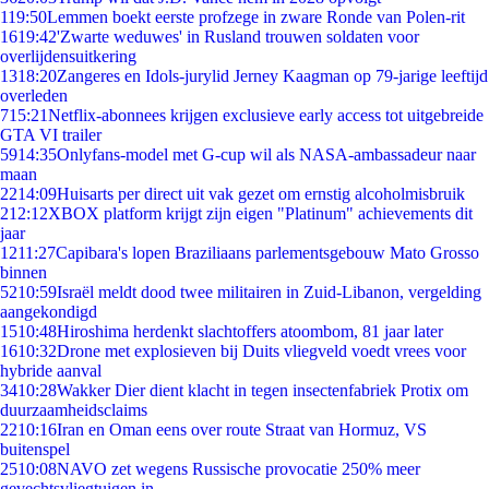
1
19:50
Lemmen boekt eerste profzege in zware Ronde van Polen-rit
16
19:42
'Zwarte weduwes' in Rusland trouwen soldaten voor
overlijdensuitkering
13
18:20
Zangeres en Idols-jurylid Jerney Kaagman op 79-jarige leeftijd
overleden
7
15:21
Netflix-abonnees krijgen exclusieve early access tot uitgebreide
GTA VI trailer
59
14:35
Onlyfans-model met G-cup wil als NASA-ambassadeur naar
maan
22
14:09
Huisarts per direct uit vak gezet om ernstig alcoholmisbruik
2
12:12
XBOX platform krijgt zijn eigen "Platinum" achievements dit
jaar
12
11:27
Capibara's lopen Braziliaans parlementsgebouw Mato Grosso
binnen
52
10:59
Israël meldt dood twee militairen in Zuid-Libanon, vergelding
aangekondigd
15
10:48
Hiroshima herdenkt slachtoffers atoombom, 81 jaar later
16
10:32
Drone met explosieven bij Duits vliegveld voedt vrees voor
hybride aanval
34
10:28
Wakker Dier dient klacht in tegen insectenfabriek Protix om
duurzaamheidsclaims
22
10:16
Iran en Oman eens over route Straat van Hormuz, VS
buitenspel
25
10:08
NAVO zet wegens Russische provocatie 250% meer
gevechtsvliegtuigen in