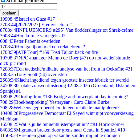
Scrollbar gebruiken
opslaan
199
08:45
Israel en Gaza #17
27
08:44
[2026/2027] Eredivisietoto #1
87
08:44
[INFLUENCERS #295] Van flodderslinger tot Shrek-crème
36
08:44
Hoe kom je van egels af?
6
08:43
Peter Faber is overleden
17
08:40
Hoe ga jij om met een relatiebreuk?
17
08:39
[ATP Tour] #169 Tosti Tallon back on fire
107
08:37
NPO-manager Menno de Boer (47) op non-actief stuurde
dick-pic rond
72
08:37
Een tactische/militaire analyse van het front in Oekraïne #31
13
08:35
Tony Scott (54) overleden
26
08:34
Klacht ingediend tegen grootste insectenfabriek ter wereld
245
08:30
Totale zonsverduistering 12-08-2026 (Groenland, IJsland en
Spanje) #1
189
08:29
Oorlog Iran #136 Bridge and powerplant day incoming?
7
08:29
[Boekbespreking] Yesteryear - Caro Claire Burke
7
08:28
Wel eens geprobeerd jou in een relatie te manipuleren?
104
08:28
Progressieve Democraat El-Sayed wint nipt voorverkiezing
Michigan
165
08:25
Wat is jullie binnenhuistemperatuur? #81 Horrorzomer
84
08:25
Migranten breken door grens naar Ceuta in Spanje,l #10
115
08:23
Vrienden gaan op vakantie zonder mij uit te nodigen