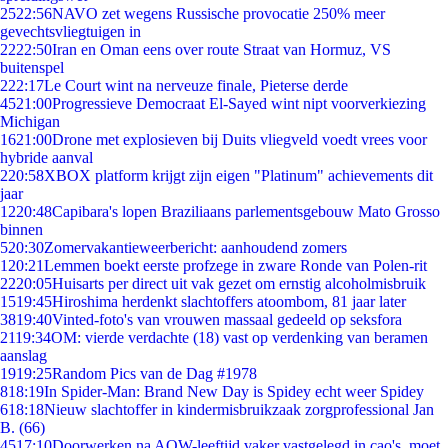
25
22:56
NAVO zet wegens Russische provocatie 250% meer
gevechtsvliegtuigen in
22
22:50
Iran en Oman eens over route Straat van Hormuz, VS
buitenspel
2
22:17
Le Court wint na nerveuze finale, Pieterse derde
45
21:00
Progressieve Democraat El-Sayed wint nipt voorverkiezing
Michigan
16
21:00
Drone met explosieven bij Duits vliegveld voedt vrees voor
hybride aanval
2
20:58
XBOX platform krijgt zijn eigen "Platinum" achievements dit
jaar
12
20:48
Capibara's lopen Braziliaans parlementsgebouw Mato Grosso
binnen
5
20:30
Zomervakantieweerbericht: aanhoudend zomers
1
20:21
Lemmen boekt eerste profzege in zware Ronde van Polen-rit
22
20:05
Huisarts per direct uit vak gezet om ernstig alcoholmisbruik
15
19:45
Hiroshima herdenkt slachtoffers atoombom, 81 jaar later
38
19:40
Vinted-foto's van vrouwen massaal gedeeld op seksfora
21
19:34
OM: vierde verdachte (18) vast op verdenking van beramen
aanslag
19
19:25
Random Pics van de Dag #1978
8
18:19
In Spider-Man: Brand New Day is Spidey echt weer Spidey
6
18:18
Nieuw slachtoffer in kindermisbruikzaak zorgprofessional Jan
B. (66)
45
17:10
Doorwerken na AOW-leeftijd vaker vastgelegd in cao's, moet