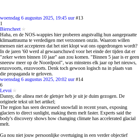
woensdag 6 augustus 2025, 19:45 uur
#13
1
Bierscheet
Haha, en de NOS-wappies hier proberen angstvallig hun aangepraatte
klimaattrauma te verdedigen met verzonnen onzin. Waarom willen
mensen niet accepteren dat het niet klopt wat ons opgedrongen wordt?
In de jaren '60 werd al gewaarschuwd voor het einde der tijden dat er
"zeker weten binnen 10 jaar" aan zou komen. "Binnen 5 jaar is er geen
sneeuw meer op de Noordpool", was minstens elk jaar op het nieuws,
enzovoorts, enzovoorts. Denk toch gewoon logisch na in plaats van
die propaganda te geloven.
woensdag 6 augustus 2025, 20:02 uur
#14
6
Levoi
Danny, die alinea met de gletsjer heb je uit je duim gezogen. De
originele tekst uit het artikel;
The region has seen decreased snowfall in recent years, exposing
glaciers to direct sunlight, making them melt faster. Experts said the
body's discovery shows how changing climate has accelerated glacial
melt.
Ga nou niet jouw persoonlijke overtuiging in een verder objectief