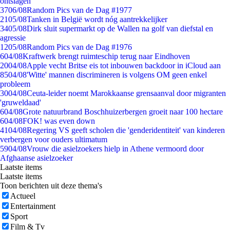
ontslagen
37
06/08
Random Pics van de Dag #1977
21
05/08
Tanken in België wordt nóg aantrekkelijker
34
05/08
Dirk sluit supermarkt op de Wallen na golf van diefstal en
agressie
12
05/08
Random Pics van de Dag #1976
6
04/08
Kraftwerk brengt ruimteschip terug naar Eindhoven
20
04/08
Apple vecht Britse eis tot inbouwen backdoor in iCloud aan
85
04/08
'Witte' mannen discrimineren is volgens OM geen enkel
probleem
30
04/08
Ceuta-leider noemt Marokkaanse grensaanval door migranten
'gruweldaad'
6
04/08
Grote natuurbrand Boschhuizerbergen groeit naar 100 hectare
6
04/08
FOK! was even down
41
04/08
Regering VS geeft scholen die 'genderidentiteit' van kinderen
verbergen voor ouders ultimatum
59
04/08
Vrouw die asielzoekers hielp in Athene vermoord door
Afghaanse asielzoeker
Laatste items
Laatste items
Toon berichten uit deze thema's
Actueel
Entertainment
Sport
Film & Tv