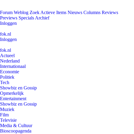
Forum
Weblog
Zoek
Actieve Items
Nieuws
Columns
Reviews
Previews
Specials
Archief
Inloggen
fok.nl
Inloggen
fok.nl
Actueel
Nederland
Internationaal
Economie
Politiek
Tech
Showbiz en Gossip
Opmerkelijk
Entertainment
Showbiz en Gossip
Muziek
Film
Televisie
Media & Cultuur
Bioscoopagenda