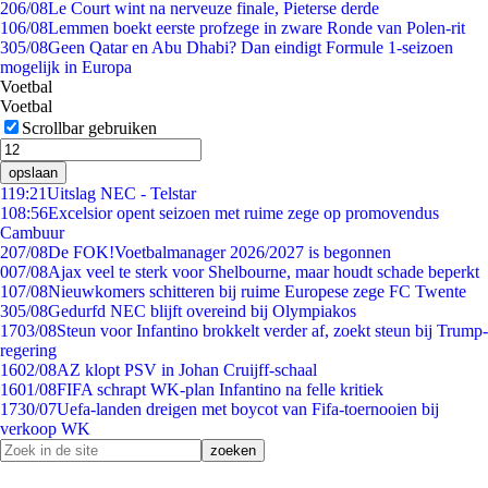
2
06/08
Le Court wint na nerveuze finale, Pieterse derde
1
06/08
Lemmen boekt eerste profzege in zware Ronde van Polen-rit
3
05/08
Geen Qatar en Abu Dhabi? Dan eindigt Formule 1-seizoen
mogelijk in Europa
Voetbal
Voetbal
Scrollbar gebruiken
opslaan
1
19:21
Uitslag NEC - Telstar
1
08:56
Excelsior opent seizoen met ruime zege op promovendus
Cambuur
2
07/08
De FOK!Voetbalmanager 2026/2027 is begonnen
0
07/08
Ajax veel te sterk voor Shelbourne, maar houdt schade beperkt
1
07/08
Nieuwkomers schitteren bij ruime Europese zege FC Twente
3
05/08
Gedurfd NEC blijft overeind bij Olympiakos
17
03/08
Steun voor Infantino brokkelt verder af, zoekt steun bij Trump-
regering
16
02/08
AZ klopt PSV in Johan Cruijff-schaal
16
01/08
FIFA schrapt WK-plan Infantino na felle kritiek
17
30/07
Uefa-landen dreigen met boycot van Fifa-toernooien bij
verkoop WK