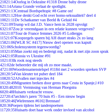
218
21:14
Oorlog in Oekraïne #1318 Drone baby drone
6
21:14
Ariana Grande verlaat de spotlight.
295
21:13
Centraal Bordspeltopic #8 Game on!
109
21:12
Hoe denkt God echt over homo-seksualiteit? deel 4
100
21:11
De Schatkamer van Beeld & Geluid #4
75
21:09
Trump wil dat J.D. Vance hem in 2028 opvolgt
63
21:07
Zou je vreemdgaan in een relatie kunnen vergeven?
161
21:07
Tour de France femmes 2026 #5 Lollergps
115
21:07
Koopzegels sparen bij AH duurt straks 2x zo lang
158
21:06
[WLR SC #417] Nieuw deel openen was kaputt
3
21:06
Scholensysteem tegenwoordig?
103
21:05
Man zoekt mij en bedreigt mij, nadat ik met zijn zoon sprak
244
21:05
Russia vs Ukraine #91
10
21:03
Ik rook nog steeds
4
21:02
de beheerder die mij oh zo moe maakt.
47
21:00
Woordensamenstelspel #1184 met 2 woorden spreken SVP
281
20:54
Van kleuter tot puber deel 184
108
20:52
Afvallen met injecties #4
161
20:49
Migranten breken door grens naar Ceuta in Spanje,l #10
83
20:48
2010: Vermissing van Herman Ploegstra
60
20:48
Huisarts verkracht vrouw.
227
20:47
archito's jaren '70 huis #5 - Een nieuw begin
185
20:46
[Wielrennen #616] Brennan!
8
20:36
Poepen tijdens het tandenpoetsen
117
20:35
Huisarts doet haar werk onder invloed van alcohol