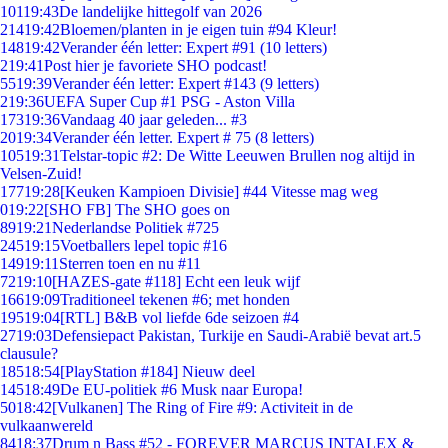
101
19:43
De landelijke hittegolf van 2026
214
19:42
Bloemen/planten in je eigen tuin #94 Kleur!
148
19:42
Verander één letter: Expert #91 (10 letters)
2
19:41
Post hier je favoriete SHO podcast!
55
19:39
Verander één letter: Expert #143 (9 letters)
2
19:36
UEFA Super Cup #1 PSG - Aston Villa
173
19:36
Vandaag 40 jaar geleden... #3
20
19:34
Verander één letter. Expert # 75 (8 letters)
105
19:31
Telstar-topic #2: De Witte Leeuwen Brullen nog altijd in
Velsen-Zuid!
177
19:28
[Keuken Kampioen Divisie] #44 Vitesse mag weg
0
19:22
[SHO FB] The SHO goes on
89
19:21
Nederlandse Politiek #725
245
19:15
Voetballers lepel topic #16
149
19:11
Sterren toen en nu #11
72
19:10
[HAZES-gate #118] Echt een leuk wijf
166
19:09
Traditioneel tekenen #6; met honden
195
19:04
[RTL] B&B vol liefde 6de seizoen #4
27
19:03
Defensiepact Pakistan, Turkije en Saudi-Arabië bevat art.5
clausule?
185
18:54
[PlayStation #184] Nieuw deel
145
18:49
De EU-politiek #6 Musk naar Europa!
50
18:42
[Vulkanen] The Ring of Fire #9: Activiteit in de
vulkaanwereld
84
18:37
Drum n Bass #52 - FOREVER MARCUS INTALEX &