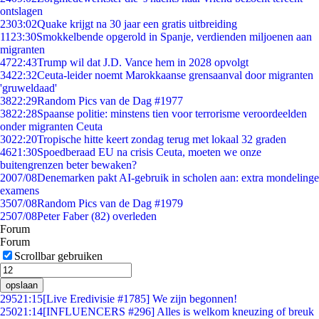
ontslagen
23
03:02
Quake krijgt na 30 jaar een gratis uitbreiding
11
23:30
Smokkelbende opgerold in Spanje, verdienden miljoenen aan
migranten
47
22:43
Trump wil dat J.D. Vance hem in 2028 opvolgt
34
22:32
Ceuta-leider noemt Marokkaanse grensaanval door migranten
'gruweldaad'
38
22:29
Random Pics van de Dag #1977
38
22:28
Spaanse politie: minstens tien voor terrorisme veroordeelden
onder migranten Ceuta
30
22:20
Tropische hitte keert zondag terug met lokaal 32 graden
46
21:30
Spoedberaad EU na crisis Ceuta, moeten we onze
buitengrenzen beter bewaken?
20
07/08
Denemarken pakt AI-gebruik in scholen aan: extra mondelinge
examens
35
07/08
Random Pics van de Dag #1979
25
07/08
Peter Faber (82) overleden
Forum
Forum
Scrollbar gebruiken
opslaan
295
21:15
[Live Eredivisie #1785] We zijn begonnen!
250
21:14
[INFLUENCERS #296] Alles is welkom kneuzing of breuk