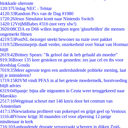
blokkade olieroute
1
20:37
Uitslag NEC - Telstar
41
20:33
Random Pics van de Dag #1980
17
20:26
Jesus Simulator komt naar Nintendo Switch
14
20:12
VrijMiBabes #316 (not very sfw!)
39
20:08
CDA en D66 willen ingrijpen tegen 'gluurbrillen' die mensen
ongemerkt filmen
42
19:53
PostNL-bezorger steekt bewoner na ruzie over pakket
13
19:52
Benzineprijs daalt verder, onzekerheid over Straat van Hormuz
blijft
26
19:42
Britney Spears: "Ik geloof dat ik heb gefaald als moeder"
9
19:36
Broer 135 keer gestoken en gesneden: zes jaar cel en tbs voor
doodslag Gouda
70
19:35
Meer agressie tegen een andersluidende politieke mening, laat
jij je intimideren?
17
19:15
RIVM vindt PFAS in al het geteste moedermelk, borstvoeding
blijft advies
63
19:04
Spanje: bijna alle migranten in Ceuta weer teruggekeerd naar
Marokko
25
17:16
Wegpiraat scheurt met 146 km/u door het centrum van
Amsterdam
4
17:13
Niewiadoma profiteert van pokerspel en grijpt geel op Ventoux
11
16:48
Vrouw krijgt 30 maanden cel voor afpersing 12-jarige
misdienaar in kerk
7
16:10
Aanhoudende droogte veroorzaakt scheuren in dijken Zuid-