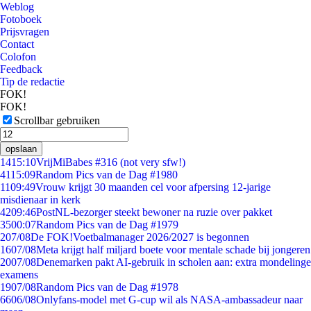
Weblog
Fotoboek
Prijsvragen
Contact
Colofon
Feedback
Tip de redactie
FOK!
FOK!
Scrollbar gebruiken
opslaan
14
15:10
VrijMiBabes #316 (not very sfw!)
41
15:09
Random Pics van de Dag #1980
11
09:49
Vrouw krijgt 30 maanden cel voor afpersing 12-jarige
misdienaar in kerk
42
09:46
PostNL-bezorger steekt bewoner na ruzie over pakket
35
00:07
Random Pics van de Dag #1979
2
07/08
De FOK!Voetbalmanager 2026/2027 is begonnen
16
07/08
Meta krijgt half miljard boete voor mentale schade bij jongeren
20
07/08
Denemarken pakt AI-gebruik in scholen aan: extra mondelinge
examens
19
07/08
Random Pics van de Dag #1978
66
06/08
Onlyfans-model met G-cup wil als NASA-ambassadeur naar