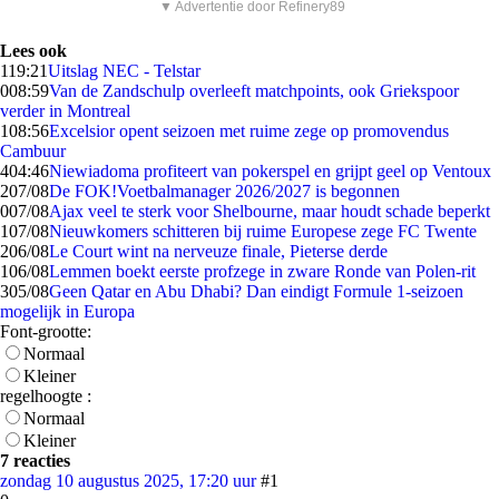
▼ Advertentie door Refinery89
Lees ook
1
19:21
Uitslag NEC - Telstar
0
08:59
Van de Zandschulp overleeft matchpoints, ook Griekspoor
verder in Montreal
1
08:56
Excelsior opent seizoen met ruime zege op promovendus
Cambuur
4
04:46
Niewiadoma profiteert van pokerspel en grijpt geel op Ventoux
2
07/08
De FOK!Voetbalmanager 2026/2027 is begonnen
0
07/08
Ajax veel te sterk voor Shelbourne, maar houdt schade beperkt
1
07/08
Nieuwkomers schitteren bij ruime Europese zege FC Twente
2
06/08
Le Court wint na nerveuze finale, Pieterse derde
1
06/08
Lemmen boekt eerste profzege in zware Ronde van Polen-rit
3
05/08
Geen Qatar en Abu Dhabi? Dan eindigt Formule 1-seizoen
mogelijk in Europa
Font-grootte:
Normaal
Kleiner
regelhoogte :
Normaal
Kleiner
7 reacties
zondag 10 augustus 2025, 17:20 uur
#1