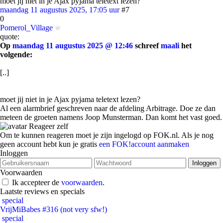
moet jij niet in je Ajax pyjama teletext lezen?
maandag 11 augustus 2025, 17:05 uur
#7
0
Pomerol_Village
quote:
Op
maandag 11 augustus 2025 @ 12:46
schreef
maali
het
volgende:
[..]
moet jij niet in je Ajax pyjama teletext lezen?
Al een alarmbrief geschreven naar de afdeling Arbitrage. Doe ze dan
meteen de groeten namens Joop Munsterman. Dan komt het vast goed.
Reageer zelf
Om te kunnen reageren moet je zijn ingelogd op FOK.nl. Als je nog
geen account hebt kun je gratis
een FOK!account aanmaken
Inloggen
Voorwaarden
Ik accepteer de
voorwaarden
.
Laatste reviews en specials
special
VrijMiBabes #316 (not very sfw!)
special