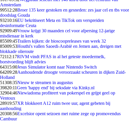
Amsterdam
995
12:28
Broer 135 keer gestoken en gesneden: zes jaar cel en tbs voor
doodslag Gouda
932
10:16
EU bekritiseert Meta en TikTok om verspreiden
desinformatie Ceuta
929
09:49
Vrouw krijgt 30 maanden cel voor afpersing 12-jarige
misdienaar in kerk
855
09:45
Trailers kijken: de bioscoopreleases van week 32
850
09:53
Houthi's vallen Saoedi-Arabië en Jemen aan, dreigen met
blokkade olieroute
721
12:17
RIVM vindt PFAS in al het geteste moedermelk,
borstvoeding blijft advies
643
15:00
Jesus Simulator komt naar Nintendo Switch
642
09:28
Aanhoudende droogte veroorzaakt scheuren in dijken Zuid-
Holland
513
08:35
Nieuw te streamen in augustus
398
20:11
Geen 'happy end' bij seksdate via Kinky.nl
329
04:46
Niewiadoma profiteert van pokerspel en grijpt geel op
Ventoux
289
19:57
XR blokkeert A12 ruim twee uur, agent gebeten bij
aanhouding
203
08:56
Excelsior opent seizoen met ruime zege op promovendus
Cambuur