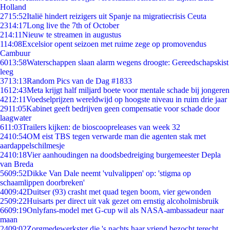
Holland
27
15:52
Italië hindert reizigers uit Spanje na migratiecrisis Ceuta
23
14:17
Long live the 7th of October
2
14:11
Nieuw te streamen in augustus
1
14:08
Excelsior opent seizoen met ruime zege op promovendus
Cambuur
60
13:58
Waterschappen slaan alarm wegens droogte: Gereedschapskist
leeg
37
13:13
Random Pics van de Dag #1833
16
12:43
Meta krijgt half miljard boete voor mentale schade bij jongeren
42
12:11
Voedselprijzen wereldwijd op hoogste niveau in ruim drie jaar
29
11:05
Kabinet geeft bedrijven geen compensatie voor schade door
laagwater
6
11:03
Trailers kijken: de bioscoopreleases van week 32
24
10:54
OM eist TBS tegen verwarde man die agenten stak met
aardappelschilmesje
24
10:18
Vier aanhoudingen na doodsbedreiging burgemeester Depla
van Breda
56
09:52
Dikke Van Dale neemt 'vulvalippen' op: 'stigma op
schaamlippen doorbreken'
40
09:42
Duitser (93) crasht met quad tegen boom, vier gewonden
25
09:22
Huisarts per direct uit vak gezet om ernstig alcoholmisbruik
66
09:19
Onlyfans-model met G-cup wil als NASA-ambassadeur naar
maan
24
09:02
Zorgmedewerkster die 's nachts haar vriend bezocht terecht