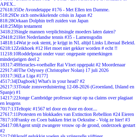
APEX..
276
18:35
De Avondetappe #176 - Met Ellen ten Damme.
5
18:29
De zich ontwikkelende crisis in Japan #2
8
18:28
Orkaan Dolphin treft zuiden van Japan
4
18:25
Mijn testament
34
18:23
Single mannen verplichtsingle moeders laten daten?
294
18:21
Het Nederlandse tennis #35 - Lamensgodin
148
18:14
Wat je ook stemt, je krijgt in NL altijd Links Liberaal Beleid.
62
18:12
Zeikhoek #12 Het moet niet gekker worden # echt !!
112
18:10
Roddelpraat onder vuur: ongepaste opmerkingen
minderjarigen deel 2
183
17:49
Heracles-voetballer Rai Vloet opgepakt #2 Moordenaar
229
17:40
The Odyssey (Christopher Nolan) 17 juli 2026
103
17:36
[La Liga #177]
45
17:34
[Dagboek] What's in your head? #2
262
17:33
Totale zonsverduistering 12-08-2026 (Groenland, IJsland en
Spanje) #1
142
17:22
Jonge Cambridge professor stapt op na claims over plagiaat
en leugens
70
17:13
Teltopic #1567 tel door en door en door....
276
17:11
Protesten en blokkades van Extinction Rebellion #24 Eieren
78
17:10
Franky en Coen bakken friet in Oekraïne - Volg ze hier! #3
264
17:08
Agent smijt zwangere vrouw op de grond, onderzoek gestart
#2
52
17:08
Jezelf gelukkig voelen als vrijgezelle vijftiger