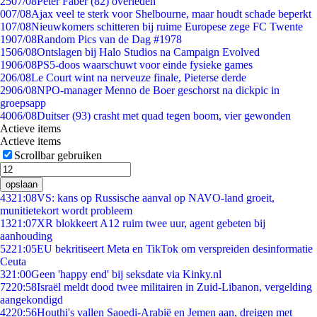
25
07/08
Peter Faber (82) overleden
0
07/08
Ajax veel te sterk voor Shelbourne, maar houdt schade beperkt
1
07/08
Nieuwkomers schitteren bij ruime Europese zege FC Twente
19
07/08
Random Pics van de Dag #1978
15
06/08
Ontslagen bij Halo Studios na Campaign Evolved
19
06/08
PS5-doos waarschuwt voor einde fysieke games
2
06/08
Le Court wint na nerveuze finale, Pieterse derde
29
06/08
NPO-manager Menno de Boer geschorst na dickpic in
groepsapp
40
06/08
Duitser (93) crasht met quad tegen boom, vier gewonden
Actieve items
Actieve items
Scrollbar gebruiken
opslaan
43
21:08
VS: kans op Russische aanval op NAVO-land groeit,
munitietekort wordt probleem
13
21:07
XR blokkeert A12 ruim twee uur, agent gebeten bij
aanhouding
52
21:05
EU bekritiseert Meta en TikTok om verspreiden desinformatie
Ceuta
3
21:00
Geen 'happy end' bij seksdate via Kinky.nl
72
20:58
Israël meldt dood twee militairen in Zuid-Libanon, vergelding
aangekondigd
42
20:56
Houthi's vallen Saoedi-Arabië en Jemen aan, dreigen met