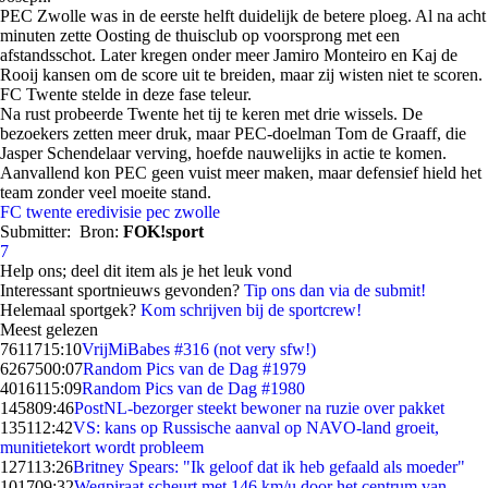
PEC Zwolle was in de eerste helft duidelijk de betere ploeg. Al na acht
minuten zette Oosting de thuisclub op voorsprong met een
afstandsschot. Later kregen onder meer Jamiro Monteiro en Kaj de
Rooij kansen om de score uit te breiden, maar zij wisten niet te scoren.
FC Twente stelde in deze fase teleur.
Na rust probeerde Twente het tij te keren met drie wissels. De
bezoekers zetten meer druk, maar PEC-doelman Tom de Graaff, die
Jasper Schendelaar verving, hoefde nauwelijks in actie te komen.
Aanvallend kon PEC geen vuist meer maken, maar defensief hield het
team zonder veel moeite stand.
FC twente
eredivisie
pec zwolle
Submitter:
Bron:
FOK!sport
7
Help ons; deel dit item als je het leuk vond
Interessant sportnieuws gevonden?
Tip ons dan via de submit!
Helemaal sportgek?
Kom schrijven bij de sportcrew!
Meest gelezen
76117
15:10
VrijMiBabes #316 (not very sfw!)
62675
00:07
Random Pics van de Dag #1979
40161
15:09
Random Pics van de Dag #1980
1458
09:46
PostNL-bezorger steekt bewoner na ruzie over pakket
1351
12:42
VS: kans op Russische aanval op NAVO-land groeit,
munitietekort wordt probleem
1271
13:26
Britney Spears: "Ik geloof dat ik heb gefaald als moeder"
1017
09:32
Wegpiraat scheurt met 146 km/u door het centrum van