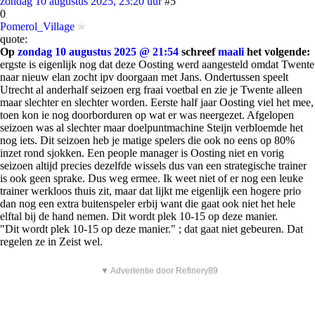
zondag 10 augustus 2025, 23:20 uur
#5
0
Pomerol_Village
quote:
Op
zondag 10 augustus 2025 @ 21:54
schreef
maali
het volgende:
ergste is eigenlijk nog dat deze Oosting werd aangesteld omdat Twente
naar nieuw elan zocht ipv doorgaan met Jans. Ondertussen speelt
Utrecht al anderhalf seizoen erg fraai voetbal en zie je Twente alleen
maar slechter en slechter worden. Eerste half jaar Oosting viel het mee,
toen kon ie nog doorborduren op wat er was neergezet. Afgelopen
seizoen was al slechter maar doelpuntmachine Steijn verbloemde het
nog iets. Dit seizoen heb je matige spelers die ook no eens op 80%
inzet rond sjokken. Een people manager is Oosting niet en vorig
seizoen altijd precies dezelfde wissels dus van een strategische trainer
is ook geen sprake. Dus weg ermee. Ik weet niet of er nog een leuke
trainer werkloos thuis zit, maar dat lijkt me eigenlijk een hogere prio
dan nog een extra buitenspeler erbij want die gaat ook niet het hele
elftal bij de hand nemen. Dit wordt plek 10-15 op deze manier.
"Dit wordt plek 10-15 op deze manier." ; dat gaat niet gebeuren. Dat
regelen ze in Zeist wel.
▼ Advertentie door Refinery89