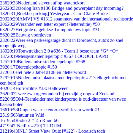
236
20:33
Nederland stevent af op watertekort
262
20:32
Oorlog Iran #136 Bridge and powerplant day incoming?
18
20:31
[Boekbespreking] Yesteryear - Caro Claire Burke
293
20:29
[AMV] VS #1312 spammers van de internationale rechtsorde
206
20:29
Verander een letter expert (7lettereditie) #50
63
20:27
Het grote dagelijkse Trump nieuws topic #31
56
20:25
Eeuwig voortleven
23
20:22
Weer een parkeergarage dicht in Dordrecht, auto's zo snel
mogelijk weg
180
20:19
Touwtrekken 2.0 #636 - Team 1 beste team *G* *O*
137
20:19
Meisjesnamenlepeltopic #367 LOOOOL LAPO
125
20:19
Buitenlandse steden lepeltopic #268
39
20:17
Dierenlepeltopic #150
37
20:16
Het hele alfabet #108 en 4letterwoord
229
20:15
Nederlandse plaatsnamen lepeltopic #213 elk gehucht met
een bord telt
40
20:14
Horrorfilms #33: Halloween
26
20:07
Twee zwaargewonden bij eenzijdig ongeval Zeeland.
52
20:05
OM-Teamleider met kinderporno is oud-directeur van twee
basisscholen
166
19:58
Dingen waar je enorm vrolijk van wordt #3
25
19:56
Natuur en Wild
16
19:54
Radio 2 #145 Ruud 66
47
19:47
[Netflix #210] TUDUM
212
19:43
[NL] Street View Quiz [#122] - Loogisch toch