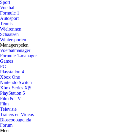
Sport
Voetbal
Formule 1
Autosport
Tennis
Wielrennen
Schaatsen
Wintersporten
Managerspelen
Voetbalmanager
Formule 1-manager
Games
PC
Playstation 4
Xbox One
Nintendo Switch
Xbox Series X|S
PlayStation 5
Film & TV
Film
Televisie
Trailers en Videos
Bioscoopagenda
Forum
Meer