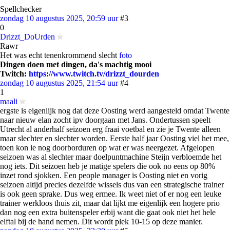
Spellchecker
zondag 10 augustus 2025, 20:59 uur
#3
0
Drizzt_DoUrden
Rawr
Het was echt tenenkrommend slecht
foto
Dingen doen met dingen, da's machtig mooi
Twitch:
https://www.twitch.tv/drizzt_dourden
zondag 10 augustus 2025, 21:54 uur
#4
1
maali
ergste is eigenlijk nog dat deze Oosting werd aangesteld omdat Twente
naar nieuw elan zocht ipv doorgaan met Jans. Ondertussen speelt
Utrecht al anderhalf seizoen erg fraai voetbal en zie je Twente alleen
maar slechter en slechter worden. Eerste half jaar Oosting viel het mee,
toen kon ie nog doorborduren op wat er was neergezet. Afgelopen
seizoen was al slechter maar doelpuntmachine Steijn verbloemde het
nog iets. Dit seizoen heb je matige spelers die ook no eens op 80%
inzet rond sjokken. Een people manager is Oosting niet en vorig
seizoen altijd precies dezelfde wissels dus van een strategische trainer
is ook geen sprake. Dus weg ermee. Ik weet niet of er nog een leuke
trainer werkloos thuis zit, maar dat lijkt me eigenlijk een hogere prio
dan nog een extra buitenspeler erbij want die gaat ook niet het hele
elftal bij de hand nemen. Dit wordt plek 10-15 op deze manier.