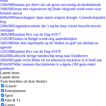
maan
25
06/08
Huisarts per direct uit vak gezet om ernstig alcoholmisbruik
19
06/08
Drone met explosieven bij Duits vliegveld voedt vrees voor
hybride aanval
60
06/08
Waterschappen slaan alarm wegens droogte: Gereedschapskist
leeg
24
06/08
Zorgmedewerkster die 's nachts haar vriend bezocht terecht
ontslagen
38
06/08
Random Pics van de Dag #1977
21
05/08
Tanken in België wordt nóg aantrekkelijker
34
05/08
Dirk sluit supermarkt op de Wallen na golf van diefstal en
agressie
12
05/08
Random Pics van de Dag #1976
6
04/08
Kraftwerk brengt ruimteschip terug naar Eindhoven
20
04/08
Apple vecht Britse eis tot inbouwen backdoor in iCloud aan
85
04/08
'Witte' mannen discrimineren is volgens OM geen enkel
probleem
Laatste items
Laatste items
Toon berichten uit deze thema's
Actueel
Entertainment
Sport
Film & Tv
Games