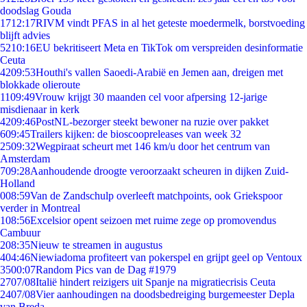
doodslag Gouda
17
12:17
RIVM vindt PFAS in al het geteste moedermelk, borstvoeding
blijft advies
52
10:16
EU bekritiseert Meta en TikTok om verspreiden desinformatie
Ceuta
42
09:53
Houthi's vallen Saoedi-Arabië en Jemen aan, dreigen met
blokkade olieroute
11
09:49
Vrouw krijgt 30 maanden cel voor afpersing 12-jarige
misdienaar in kerk
42
09:46
PostNL-bezorger steekt bewoner na ruzie over pakket
6
09:45
Trailers kijken: de bioscoopreleases van week 32
25
09:32
Wegpiraat scheurt met 146 km/u door het centrum van
Amsterdam
7
09:28
Aanhoudende droogte veroorzaakt scheuren in dijken Zuid-
Holland
0
08:59
Van de Zandschulp overleeft matchpoints, ook Griekspoor
verder in Montreal
1
08:56
Excelsior opent seizoen met ruime zege op promovendus
Cambuur
2
08:35
Nieuw te streamen in augustus
4
04:46
Niewiadoma profiteert van pokerspel en grijpt geel op Ventoux
35
00:07
Random Pics van de Dag #1979
27
07/08
Italië hindert reizigers uit Spanje na migratiecrisis Ceuta
24
07/08
Vier aanhoudingen na doodsbedreiging burgemeester Depla
van Breda