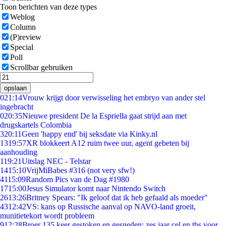
Toon berichten van deze types
Weblog
Column
(P)review
Special
Poll
Scrollbar gebruiken
opslaan
0
21:14
Vrouw krijgt door verwisseling het embryo van ander stel
ingebracht
0
20:35
Nieuwe president De la Espriella gaat strijd aan met
drugskartels Colombia
3
20:11
Geen 'happy end' bij seksdate via Kinky.nl
13
19:57
XR blokkeert A12 ruim twee uur, agent gebeten bij
aanhouding
1
19:21
Uitslag NEC - Telstar
14
15:10
VrijMiBabes #316 (not very sfw!)
41
15:09
Random Pics van de Dag #1980
17
15:00
Jesus Simulator komt naar Nintendo Switch
26
13:26
Britney Spears: "Ik geloof dat ik heb gefaald als moeder"
43
12:42
VS: kans op Russische aanval op NAVO-land groeit,
munitietekort wordt probleem
9
12:28
Broer 135 keer gestoken en gesneden: zes jaar cel en tbs voor