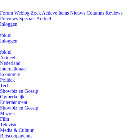
Forum
Weblog
Zoek
Actieve Items
Nieuws
Columns
Reviews
Previews
Specials
Archief
Inloggen
fok.nl
Inloggen
fok.nl
Actueel
Nederland
Internationaal
Economie
Politiek
Tech
Showbiz en Gossip
Opmerkelijk
Entertainment
Showbiz en Gossip
Muziek
Film
Televisie
Media & Cultuur
Bioscoopagenda