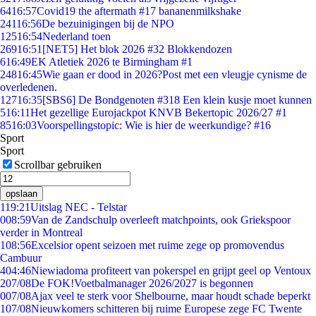
64
16:57
Covid19 the aftermath #17 bananenmilkshake
241
16:56
De bezuinigingen bij de NPO
125
16:54
Nederland toen
269
16:51
[NET5] Het blok 2026 #32 Blokkendozen
6
16:49
EK Atletiek 2026 te Birmingham #1
248
16:45
Wie gaan er dood in 2026?Post met een vleugje cynisme de
overledenen.
127
16:35
[SBS6] De Bondgenoten #318 Een klein kusje moet kunnen
5
16:11
Het gezellige Eurojackpot KNVB Bekertopic 2026/27 #1
85
16:03
Voorspellingstopic: Wie is hier de weerkundige? #16
Sport
Sport
Scrollbar gebruiken
opslaan
1
19:21
Uitslag NEC - Telstar
0
08:59
Van de Zandschulp overleeft matchpoints, ook Griekspoor
verder in Montreal
1
08:56
Excelsior opent seizoen met ruime zege op promovendus
Cambuur
4
04:46
Niewiadoma profiteert van pokerspel en grijpt geel op Ventoux
2
07/08
De FOK!Voetbalmanager 2026/2027 is begonnen
0
07/08
Ajax veel te sterk voor Shelbourne, maar houdt schade beperkt
1
07/08
Nieuwkomers schitteren bij ruime Europese zege FC Twente