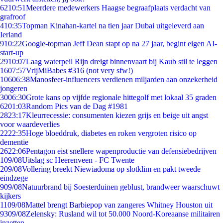
62
10:51
Meerdere medewerkers Haagse begraafplaats verdacht van
grafroof
4
10:35
Topman Kinahan-kartel na tien jaar Dubai uitgeleverd aan
Ierland
9
10:22
Google-topman Jeff Dean stapt op na 27 jaar, begint eigen AI-
start-up
29
10:07
Laag waterpeil Rijn dreigt binnenvaart bij Kaub stil te leggen
16
07:57
VrijMiBabes #316 (not very sfw!)
106
06:38
Manosfeer-influencers verdienen miljarden aan onzekerheid
jongeren
30
06:30
Grote kans op vijfde regionale hittegolf met lokaal 35 graden
62
01:03
Random Pics van de Dag #1981
28
23:17
Kleurrecessie: consumenten kiezen grijs en beige uit angst
voor waardeverlies
22
22:35
Hoge bloeddruk, diabetes en roken vergroten risico op
dementie
26
22:06
Pentagon eist snellere wapenproductie van defensiebedrijven
1
09/08
Uitslag sc Heerenveen - FC Twente
2
09/08
Vollering breekt Niewiadoma op slotklim en pakt tweede
eindzege
9
09/08
Natuurbrand bij Soesterduinen geblust, brandweer waarschuwt
kijkers
11
09/08
Mattel brengt Barbiepop van zangeres Whitney Houston uit
93
09/08
Zelensky: Rusland wil tot 50.000 Noord-Koreaanse militairen
inzetten