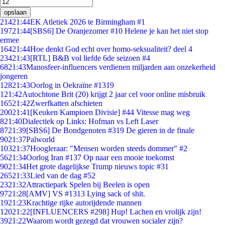
opslaan
214
21:44
EK Atletiek 2026 te Birmingham #1
197
21:44
[SBS6] De Oranjezomer #10 Helene je kan het niet stop
ermee
164
21:44
Hoe denkt God echt over homo-seksualiteit? deel 4
234
21:43
[RTL] B&B vol liefde 6de seizoen #4
68
21:43
Manosfeer-influencers verdienen miljarden aan onzekerheid
jongeren
128
21:43
Oorlog in Oekraïne #1319
1
21:42
Autochtone Brit (20) krijgt 2 jaar cel voor online misbruik
165
21:42
Zwerfkatten afschieten
200
21:41
[Keuken Kampioen Divisie] #44 Vitesse mag weg
8
21:40
Dialectiek op Links: Hofman vs Left Laser
87
21:39
[SBS6] De Bondgenoten #319 De gieren in de finale
90
21:37
Palworld
103
21:37
Hoogleraar: "Mensen worden steeds dommer" #2
56
21:34
Oorlog Iran #137 Op naar een mooie toekomst
90
21:34
Het grote dagelijkse Trump nieuws topic #31
265
21:33
Lied van de dag #52
23
21:32
Attractiepark Spelen bij Beelen is open
97
21:28
[AMV] VS #1313 Lying sack of shit.
19
21:23
Krachtige rijke autorijdende mannen
120
21:22
[INFLUENCERS #298] Hup! Lachen en vrolijk zijn!
39
21:22
Waarom wordt gezegd dat vrouwen socialer zijn?