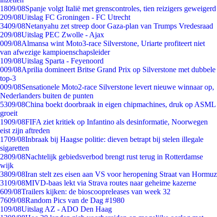
18
09/08
Spanje volgt Italië met grenscontroles, tien reizigers geweigerd
2
09/08
Uitslag FC Groningen - FC Utrecht
34
09/08
Netanyahu zet streep door Gaza-plan van Trumps Vredesraad
2
09/08
Uitslag PEC Zwolle - Ajax
0
09/08
Almansa wint Moto3-race Silverstone, Uriarte profiteert niet
van afwezige kampioenschapsleider
1
09/08
Uitslag Sparta - Feyenoord
0
09/08
Aprilia domineert Britse Grand Prix op Silverstone met dubbele
top-3
0
09/08
Sensationele Moto2-race Silverstone levert nieuwe winnaar op,
Nederlanders buiten de punten
53
09/08
China boekt doorbraak in eigen chipmachines, druk op ASML
groeit
19
09/08
FIFA ziet kritiek op Infantino als desinformatie, Noorwegen
eist zijn aftreden
17
09/08
Inbraak bij Haagse politie: dieven betrapt bij stelen illegale
sigaretten
28
09/08
Nachtelijk gebiedsverbod brengt rust terug in Rotterdamse
wijk
38
09/08
Iran stelt zes eisen aan VS voor heropening Straat van Hormuz
31
09/08
MIVD-baas lekt via Strava routes naar geheime kazerne
6
09/08
Trailers kijken: de bioscoopreleases van week 32
76
09/08
Random Pics van de Dag #1980
1
09/08
Uitslag AZ - ADO Den Haag