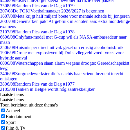
44
08/08
PostNL-bezorger steekt bewoner na ruzie over pakket
35
08/08
Random Pics van de Dag #1979
2
07/08
De FOK!Voetbalmanager 2026/2027 is begonnen
16
07/08
Meta krijgt half miljard boete voor mentale schade bij jongeren
20
07/08
Denemarken pakt AI-gebruik in scholen aan: extra mondelinge
examens
21
07/08
Random Pics van de Dag #1978
66
06/08
Onlyfans-model met G-cup wil als NASA-ambassadeur naar
maan
25
06/08
Huisarts per direct uit vak gezet om ernstig alcoholmisbruik
19
06/08
Drone met explosieven bij Duits vliegveld voedt vrees voor
hybride aanval
60
06/08
Waterschappen slaan alarm wegens droogte: Gereedschapskist
leeg
24
06/08
Zorgmedewerkster die 's nachts haar vriend bezocht terecht
ontslagen
38
06/08
Random Pics van de Dag #1977
21
05/08
Tanken in België wordt nóg aantrekkelijker
Laatste items
Laatste items
Toon berichten uit deze thema's
Actueel
Entertainment
Sport
Film & Tv