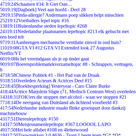
47
19:24
Schaatsen #34: It Giet Oan…
50
19:19
[Dagboek] Veel aan hoofd - Deel 28
29
19:15
Pinda-allergie? Andermans poep slikken helpt misschien
252
19:12
Voetballers lepel topic #16
138
19:11
Buitenlandse steden lepeltopic #268
241
19:11
Nederlandse plaatsnamen lepeltopic #213 elk gehucht met
een bord telt
97
19:11
Aanbrengen mechanische ventilatie zinvol in oud huis?
110
19:08
GTA VI #12 GTA VI Extended look 27 Augustus
Netflix/YT
60
19:08
Is het vreemdgaan als je op tinder gaat
90
19:07
Boerenproblematiekverzameltopic #8 - Schrappen, vertragen,
b
47
18:58
Chinese Politiek #1 - Het Pad van de Draak
93
18:51
Overleden Acteurs & Actrices Deel #15
22
18:45
[Boekbespreking] Yesteryear - Caro Claire Burke
4
18:44
Actrice Marjolein Sligte (71, Medisch Centrum West) overleden
143
18:31
FOK!ers die stoppen met alcohol - waar we stoppen #21
77
18:14
De neergang van Duitsland als lichtend voorbeeld #3
4
17:54
Nederlandse industrie maakt flinke groeispurt door dankzij
machinebouw
43
17:51
Dierenlepeltopic #150
143
17:50
Meisjesnamenlepeltopic #367 LOOOOL LAPO
49
17:50
Het hele alfabet #108 en 4letterwoord
194
17:50
Touwtrekken 2.0 #636 - Team 1 beste team *G* *O*