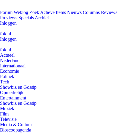
Forum
Weblog
Zoek
Actieve Items
Nieuws
Columns
Reviews
Previews
Specials
Archief
Inloggen
fok.nl
Inloggen
fok.nl
Actueel
Nederland
Internationaal
Economie
Politiek
Tech
Showbiz en Gossip
Opmerkelijk
Entertainment
Showbiz en Gossip
Muziek
Film
Televisie
Media & Cultuur
Bioscoopagenda