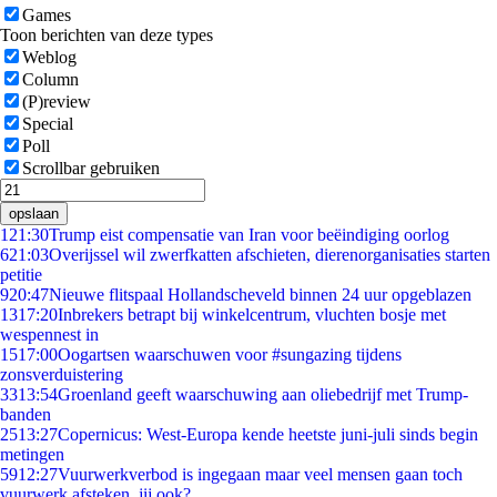
Games
Toon berichten van deze types
Weblog
Column
(P)review
Special
Poll
Scrollbar gebruiken
opslaan
1
21:30
Trump eist compensatie van Iran voor beëindiging oorlog
6
21:03
Overijssel wil zwerfkatten afschieten, dierenorganisaties starten
petitie
9
20:47
Nieuwe flitspaal Hollandscheveld binnen 24 uur opgeblazen
13
17:20
Inbrekers betrapt bij winkelcentrum, vluchten bosje met
wespennest in
15
17:00
Oogartsen waarschuwen voor #sungazing tijdens
zonsverduistering
33
13:54
Groenland geeft waarschuwing aan oliebedrijf met Trump-
banden
25
13:27
Copernicus: West-Europa kende heetste juni-juli sinds begin
metingen
59
12:27
Vuurwerkverbod is ingegaan maar veel mensen gaan toch
vuurwerk afsteken, jij ook?