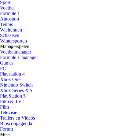
Sport
Voetbal
Formule 1
Autosport
Tennis
Wielrennen
Schaatsen
Wintersporten
Managerspelen
Voetbalmanager
Formule 1-manager
Games
PC
Playstation 4
Xbox One
Nintendo Switch
Xbox Series X|S
PlayStation 5
Film & TV
Film
Televisie
Trailers en Videos
Bioscoopagenda
Forum
Meer