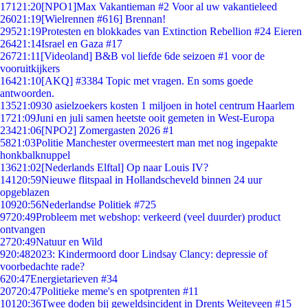
171
21:20
[NPO1]Max Vakantieman #2 Voor al uw vakantieleed
260
21:19
[Wielrennen #616] Brennan!
295
21:19
Protesten en blokkades van Extinction Rebellion #24 Eieren
264
21:14
Israel en Gaza #17
267
21:11
[Videoland] B&B vol liefde 6de seizoen #1 voor de
vooruitkijkers
164
21:10
[AKQ] #3384 Topic met vragen. En soms goede
antwoorden.
135
21:09
30 asielzoekers kosten 1 miljoen in hotel centrum Haarlem
17
21:09
Juni en juli samen heetste ooit gemeten in West-Europa
234
21:06
[NPO2] Zomergasten 2026 #1
58
21:03
Politie Manchester overmeestert man met nog ingepakte
honkbalknuppel
136
21:02
[Nederlands Elftal] Op naar Louis IV?
141
20:59
Nieuwe flitspaal in Hollandscheveld binnen 24 uur
opgeblazen
109
20:56
Nederlandse Politiek #725
97
20:49
Probleem met webshop: verkeerd (veel duurder) product
ontvangen
27
20:49
Natuur en Wild
9
20:48
2023: Kindermoord door Lindsay Clancy: depressie of
voorbedachte rade?
6
20:47
Energietarieven #34
207
20:47
Politieke meme's en spotprenten #11
101
20:36
Twee doden bij geweldsincident in Drents Weiteveen #15