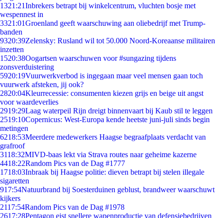
13
21:21
Inbrekers betrapt bij winkelcentrum, vluchten bosje met
wespennest in
33
21:01
Groenland geeft waarschuwing aan oliebedrijf met Trump-
banden
93
20:39
Zelensky: Rusland wil tot 50.000 Noord-Koreaanse militairen
inzetten
15
20:38
Oogartsen waarschuwen voor #sungazing tijdens
zonsverduistering
59
20:19
Vuurwerkverbod is ingegaan maar veel mensen gaan toch
vuurwerk afsteken, jij ook?
28
20:04
Kleurrecessie: consumenten kiezen grijs en beige uit angst
voor waardeverlies
29
19:29
Laag waterpeil Rijn dreigt binnenvaart bij Kaub stil te leggen
25
19:10
Copernicus: West-Europa kende heetste juni-juli sinds begin
metingen
62
18:53
Meerdere medewerkers Haagse begraafplaats verdacht van
grafroof
31
18:32
MIVD-baas lekt via Strava routes naar geheime kazerne
44
18:22
Random Pics van de Dag #1777
17
18:03
Inbraak bij Haagse politie: dieven betrapt bij stelen illegale
sigaretten
9
17:54
Natuurbrand bij Soesterduinen geblust, brandweer waarschuwt
kijkers
21
17:54
Random Pics van de Dag #1978
26
17:28
Pentagon eist snellere wapenproductie van defensiebedrijven