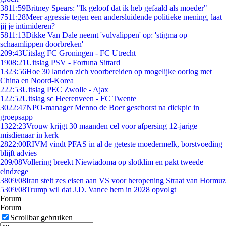
38
11:59
Britney Spears: "Ik geloof dat ik heb gefaald als moeder"
75
11:28
Meer agressie tegen een andersluidende politieke mening, laat
jij je intimideren?
58
11:13
Dikke Van Dale neemt 'vulvalippen' op: 'stigma op
schaamlippen doorbreken'
2
09:43
Uitslag FC Groningen - FC Utrecht
19
08:21
Uitslag PSV - Fortuna Sittard
13
23:56
Hoe 30 landen zich voorbereiden op mogelijke oorlog met
China en Noord-Korea
2
22:53
Uitslag PEC Zwolle - Ajax
1
22:52
Uitslag sc Heerenveen - FC Twente
30
22:47
NPO-manager Menno de Boer geschorst na dickpic in
groepsapp
13
22:23
Vrouw krijgt 30 maanden cel voor afpersing 12-jarige
misdienaar in kerk
28
22:00
RIVM vindt PFAS in al de geteste moedermelk, borstvoeding
blijft advies
2
09/08
Vollering breekt Niewiadoma op slotklim en pakt tweede
eindzege
38
09/08
Iran stelt zes eisen aan VS voor heropening Straat van Hormuz
53
09/08
Trump wil dat J.D. Vance hem in 2028 opvolgt
Forum
Forum
Scrollbar gebruiken