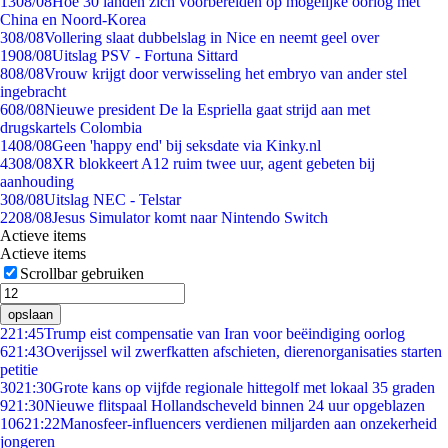
13
08/08
Hoe 30 landen zich voorbereiden op mogelijke oorlog met
China en Noord-Korea
3
08/08
Vollering slaat dubbelslag in Nice en neemt geel over
19
08/08
Uitslag PSV - Fortuna Sittard
8
08/08
Vrouw krijgt door verwisseling het embryo van ander stel
ingebracht
6
08/08
Nieuwe president De la Espriella gaat strijd aan met
drugskartels Colombia
14
08/08
Geen 'happy end' bij seksdate via Kinky.nl
43
08/08
XR blokkeert A12 ruim twee uur, agent gebeten bij
aanhouding
3
08/08
Uitslag NEC - Telstar
22
08/08
Jesus Simulator komt naar Nintendo Switch
Actieve items
Actieve items
Scrollbar gebruiken
opslaan
2
21:45
Trump eist compensatie van Iran voor beëindiging oorlog
6
21:43
Overijssel wil zwerfkatten afschieten, dierenorganisaties starten
petitie
30
21:30
Grote kans op vijfde regionale hittegolf met lokaal 35 graden
9
21:30
Nieuwe flitspaal Hollandscheveld binnen 24 uur opgeblazen
106
21:22
Manosfeer-influencers verdienen miljarden aan onzekerheid
jongeren