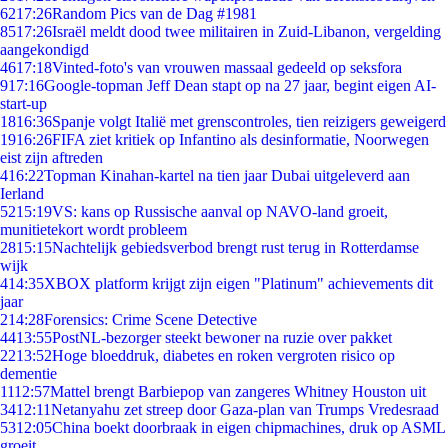
62
17:26
Random Pics van de Dag #1981
85
17:26
Israël meldt dood twee militairen in Zuid-Libanon, vergelding
aangekondigd
46
17:18
Vinted-foto's van vrouwen massaal gedeeld op seksfora
9
17:16
Google-topman Jeff Dean stapt op na 27 jaar, begint eigen AI-
start-up
18
16:36
Spanje volgt Italië met grenscontroles, tien reizigers geweigerd
19
16:26
FIFA ziet kritiek op Infantino als desinformatie, Noorwegen
eist zijn aftreden
4
16:22
Topman Kinahan-kartel na tien jaar Dubai uitgeleverd aan
Ierland
52
15:19
VS: kans op Russische aanval op NAVO-land groeit,
munitietekort wordt probleem
28
15:15
Nachtelijk gebiedsverbod brengt rust terug in Rotterdamse
wijk
4
14:35
XBOX platform krijgt zijn eigen "Platinum" achievements dit
jaar
2
14:28
Forensics: Crime Scene Detective
44
13:55
PostNL-bezorger steekt bewoner na ruzie over pakket
22
13:52
Hoge bloeddruk, diabetes en roken vergroten risico op
dementie
11
12:57
Mattel brengt Barbiepop van zangeres Whitney Houston uit
34
12:11
Netanyahu zet streep door Gaza-plan van Trumps Vredesraad
53
12:05
China boekt doorbraak in eigen chipmachines, druk op ASML
groeit