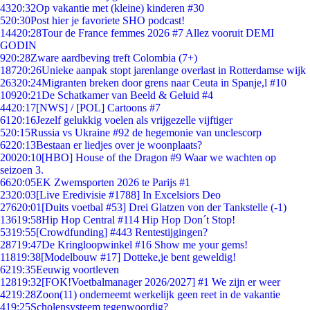
43
20:32
Op vakantie met (kleine) kinderen #30
5
20:30
Post hier je favoriete SHO podcast!
144
20:28
Tour de France femmes 2026 #7 Allez vooruit DEMI
GODIN
9
20:28
Zware aardbeving treft Colombia (7+)
187
20:26
Unieke aanpak stopt jarenlange overlast in Rotterdamse wijk
263
20:24
Migranten breken door grens naar Ceuta in Spanje,l #10
109
20:21
De Schatkamer van Beeld & Geluid #4
44
20:17
[NWS] / [POL] Cartoons #7
61
20:16
Jezelf gelukkig voelen als vrijgezelle vijftiger
5
20:15
Russia vs Ukraine #92 de hegemonie van unclescorp
62
20:13
Bestaan er liedjes over je woonplaats?
200
20:10
[HBO] House of the Dragon #9 Waar we wachten op
seizoen 3.
66
20:05
EK Zwemsporten 2026 te Parijs #1
23
20:03
[Live Eredivisie #1788] In Excelsiors Deo
276
20:01
[Duits voetbal #53] Drei Glatzen von der Tankstelle (-1)
136
19:58
Hip Hop Central #114 Hip Hop Don´t Stop!
53
19:55
[Crowdfunding] #443 Rentestijgingen?
287
19:47
De Kringloopwinkel #16 Show me your gems!
118
19:38
[Modelbouw #17] Dotteke,je bent geweldig!
62
19:35
Eeuwig voortleven
128
19:32
[FOK!Voetbalmanager 2026/2027] #1 We zijn er weer
42
19:28
Zoon(11) onderneemt werkelijk geen reet in de vakantie
4
19:25
Scholensysteem tegenwoordig?