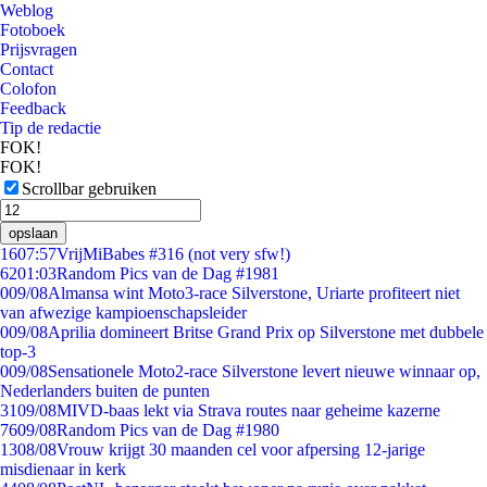
Weblog
Fotoboek
Prijsvragen
Contact
Colofon
Feedback
Tip de redactie
FOK!
FOK!
Scrollbar gebruiken
opslaan
16
07:57
VrijMiBabes #316 (not very sfw!)
62
01:03
Random Pics van de Dag #1981
0
09/08
Almansa wint Moto3-race Silverstone, Uriarte profiteert niet
van afwezige kampioenschapsleider
0
09/08
Aprilia domineert Britse Grand Prix op Silverstone met dubbele
top-3
0
09/08
Sensationele Moto2-race Silverstone levert nieuwe winnaar op,
Nederlanders buiten de punten
31
09/08
MIVD-baas lekt via Strava routes naar geheime kazerne
76
09/08
Random Pics van de Dag #1980
13
08/08
Vrouw krijgt 30 maanden cel voor afpersing 12-jarige
misdienaar in kerk