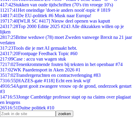
4
17:42
Stukken van oude tijdschriften (70's t/m vroege 10's)
112
17:41
Het oneindige 'doet-ie anders nooit'-topic # 1819
148
17:41
De EU-politiek #6 Musk naar Europa!
197
17:40
[WLR SC #417] Nieuw deel openen was kaputt
243
17:28
Top 2000 Editie 2025 #243 Alle dikzakken willen op je
lijken
28
17:25
Britse weduwe (78) moet Zweden vanwege Brexit na 21 jaar
verlaten
3
17:23
Tools die je met AI gemaakt hebt.
243
17:20
Frontpage Feedback Topic #60
2
17:09
Case : accu van wagen stuk
72
17:02
Tenenkrommende fouten bij teksten in het openbaar #74
3
17:02
WK Paardensport in Aken 2026 #1
35
17:02
Transfergeruchten en contractverlenging #83
73
16:55
[HAZES-gate #118] Echt een leuk wijf
49
16:54
Agent gooit zwangere vrouw op de grond, onderzoek gestart
#3
147
16:53
Jonge Cambridge professor stapt op na claims over plagiaat
en leugens
265
16:51
Duitse politiek #10