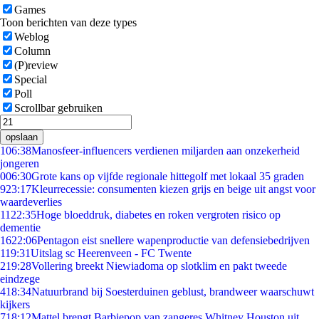
Games
Toon berichten van deze types
Weblog
Column
(P)review
Special
Poll
Scrollbar gebruiken
opslaan
1
06:38
Manosfeer-influencers verdienen miljarden aan onzekerheid
jongeren
0
06:30
Grote kans op vijfde regionale hittegolf met lokaal 35 graden
9
23:17
Kleurrecessie: consumenten kiezen grijs en beige uit angst voor
waardeverlies
11
22:35
Hoge bloeddruk, diabetes en roken vergroten risico op
dementie
16
22:06
Pentagon eist snellere wapenproductie van defensiebedrijven
1
19:31
Uitslag sc Heerenveen - FC Twente
2
19:28
Vollering breekt Niewiadoma op slotklim en pakt tweede
eindzege
4
18:34
Natuurbrand bij Soesterduinen geblust, brandweer waarschuwt
kijkers
7
18:12
Mattel brengt Barbiepop van zangeres Whitney Houston uit