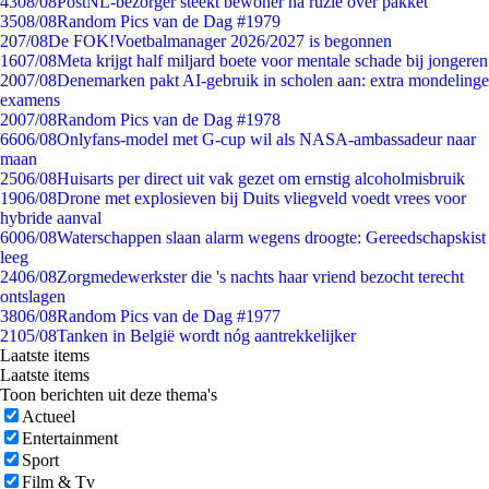
43
08/08
PostNL-bezorger steekt bewoner na ruzie over pakket
35
08/08
Random Pics van de Dag #1979
2
07/08
De FOK!Voetbalmanager 2026/2027 is begonnen
16
07/08
Meta krijgt half miljard boete voor mentale schade bij jongeren
20
07/08
Denemarken pakt AI-gebruik in scholen aan: extra mondelinge
examens
20
07/08
Random Pics van de Dag #1978
66
06/08
Onlyfans-model met G-cup wil als NASA-ambassadeur naar
maan
25
06/08
Huisarts per direct uit vak gezet om ernstig alcoholmisbruik
19
06/08
Drone met explosieven bij Duits vliegveld voedt vrees voor
hybride aanval
60
06/08
Waterschappen slaan alarm wegens droogte: Gereedschapskist
leeg
24
06/08
Zorgmedewerkster die 's nachts haar vriend bezocht terecht
ontslagen
38
06/08
Random Pics van de Dag #1977
21
05/08
Tanken in België wordt nóg aantrekkelijker
Laatste items
Laatste items
Toon berichten uit deze thema's
Actueel
Entertainment
Sport
Film & Tv