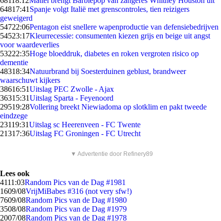
681
18:12
Mattel brengt Barbiepop van zangeres Whitney Houston uit
648
17:41
Spanje volgt Italië met grenscontroles, tien reizigers
geweigerd
547
22:06
Pentagon eist snellere wapenproductie van defensiebedrijven
545
23:17
Kleurrecessie: consumenten kiezen grijs en beige uit angst
voor waardeverlies
532
22:35
Hoge bloeddruk, diabetes en roken vergroten risico op
dementie
483
18:34
Natuurbrand bij Soesterduinen geblust, brandweer
waarschuwt kijkers
386
16:51
Uitslag PEC Zwolle - Ajax
363
15:31
Uitslag Sparta - Feyenoord
295
19:28
Vollering breekt Niewiadoma op slotklim en pakt tweede
eindzege
231
19:31
Uitslag sc Heerenveen - FC Twente
213
17:36
Uitslag FC Groningen - FC Utrecht
▼ Advertentie door Refinery89
Lees ook
41
11:03
Random Pics van de Dag #1981
16
09/08
VrijMiBabes #316 (not very sfw!)
76
09/08
Random Pics van de Dag #1980
35
08/08
Random Pics van de Dag #1979
20
07/08
Random Pics van de Dag #1978