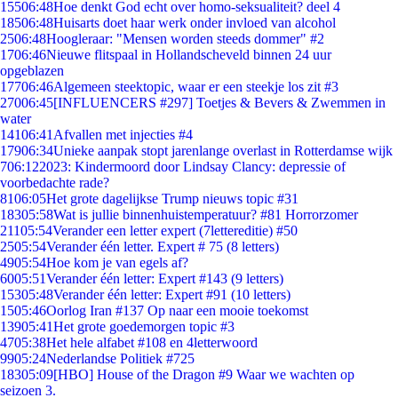
155
06:48
Hoe denkt God echt over homo-seksualiteit? deel 4
185
06:48
Huisarts doet haar werk onder invloed van alcohol
25
06:48
Hoogleraar: "Mensen worden steeds dommer" #2
17
06:46
Nieuwe flitspaal in Hollandscheveld binnen 24 uur
opgeblazen
177
06:46
Algemeen steektopic, waar er een steekje los zit #3
270
06:45
[INFLUENCERS #297] Toetjes & Bevers & Zwemmen in
water
141
06:41
Afvallen met injecties #4
179
06:34
Unieke aanpak stopt jarenlange overlast in Rotterdamse wijk
7
06:12
2023: Kindermoord door Lindsay Clancy: depressie of
voorbedachte rade?
81
06:05
Het grote dagelijkse Trump nieuws topic #31
183
05:58
Wat is jullie binnenhuistemperatuur? #81 Horrorzomer
211
05:54
Verander een letter expert (7lettereditie) #50
25
05:54
Verander één letter. Expert # 75 (8 letters)
49
05:54
Hoe kom je van egels af?
60
05:51
Verander één letter: Expert #143 (9 letters)
153
05:48
Verander één letter: Expert #91 (10 letters)
15
05:46
Oorlog Iran #137 Op naar een mooie toekomst
139
05:41
Het grote goedemorgen topic #3
47
05:38
Het hele alfabet #108 en 4letterwoord
99
05:24
Nederlandse Politiek #725
183
05:09
[HBO] House of the Dragon #9 Waar we wachten op
seizoen 3.