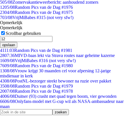
5
05/08
Zomervakantieweerbericht: aanhoudend zomers
12
05/08
Random Pics van de Dag #1976
23
04/08
Random Pics van de Dag #1975
7
03/08
VrijMiBabes #315 (not very sfw!)
Opmerkelijk
Opmerkelijk
Scrollbar gebruiken
opslaan
41
11:03
Random Pics van de Dag #1981
28
07:36
MIVD-baas lekt via Strava routes naar geheime kazerne
16
09/08
VrijMiBabes #316 (not very sfw!)
76
09/08
Random Pics van de Dag #1980
13
08/08
Vrouw krijgt 30 maanden cel voor afpersing 12-jarige
misdienaar in kerk
43
08/08
PostNL-bezorger steekt bewoner na ruzie over pakket
35
08/08
Random Pics van de Dag #1979
20
07/08
Random Pics van de Dag #1978
40
06/08
Duitser (93) crasht met quad tegen boom, vier gewonden
66
06/08
Onlyfans-model met G-cup wil als NASA-ambassadeur naar
maan