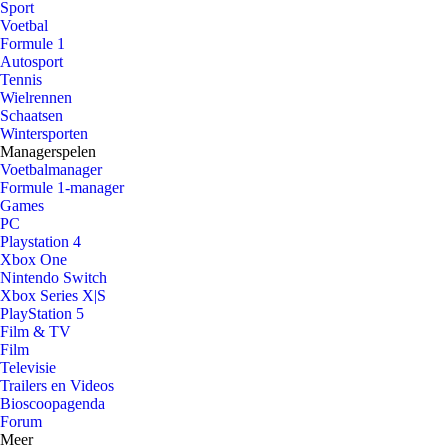
Sport
Voetbal
Formule 1
Autosport
Tennis
Wielrennen
Schaatsen
Wintersporten
Managerspelen
Voetbalmanager
Formule 1-manager
Games
PC
Playstation 4
Xbox One
Nintendo Switch
Xbox Series X|S
PlayStation 5
Film & TV
Film
Televisie
Trailers en Videos
Bioscoopagenda
Forum
Meer