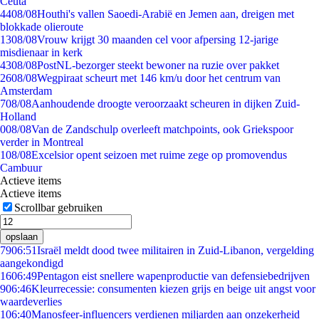
Ceuta
44
08/08
Houthi's vallen Saoedi-Arabië en Jemen aan, dreigen met
blokkade olieroute
13
08/08
Vrouw krijgt 30 maanden cel voor afpersing 12-jarige
misdienaar in kerk
43
08/08
PostNL-bezorger steekt bewoner na ruzie over pakket
26
08/08
Wegpiraat scheurt met 146 km/u door het centrum van
Amsterdam
7
08/08
Aanhoudende droogte veroorzaakt scheuren in dijken Zuid-
Holland
0
08/08
Van de Zandschulp overleeft matchpoints, ook Griekspoor
verder in Montreal
1
08/08
Excelsior opent seizoen met ruime zege op promovendus
Cambuur
Actieve items
Actieve items
Scrollbar gebruiken
opslaan
79
06:51
Israël meldt dood twee militairen in Zuid-Libanon, vergelding
aangekondigd
16
06:49
Pentagon eist snellere wapenproductie van defensiebedrijven
9
06:46
Kleurrecessie: consumenten kiezen grijs en beige uit angst voor
waardeverlies
1
06:40
Manosfeer-influencers verdienen miljarden aan onzekerheid