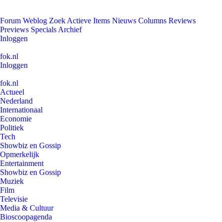
Forum
Weblog
Zoek
Actieve Items
Nieuws
Columns
Reviews
Previews
Specials
Archief
Inloggen
fok.nl
Inloggen
fok.nl
Actueel
Nederland
Internationaal
Economie
Politiek
Tech
Showbiz en Gossip
Opmerkelijk
Entertainment
Showbiz en Gossip
Muziek
Film
Televisie
Media & Cultuur
Bioscoopagenda