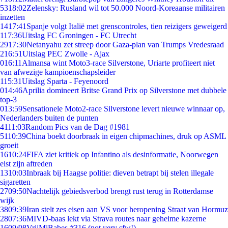
53
18:02
Zelensky: Rusland wil tot 50.000 Noord-Koreaanse militairen
inzetten
14
17:41
Spanje volgt Italië met grenscontroles, tien reizigers geweigerd
1
17:36
Uitslag FC Groningen - FC Utrecht
29
17:30
Netanyahu zet streep door Gaza-plan van Trumps Vredesraad
2
16:51
Uitslag PEC Zwolle - Ajax
0
16:11
Almansa wint Moto3-race Silverstone, Uriarte profiteert niet
van afwezige kampioenschapsleider
1
15:31
Uitslag Sparta - Feyenoord
0
14:46
Aprilia domineert Britse Grand Prix op Silverstone met dubbele
top-3
0
13:59
Sensationele Moto2-race Silverstone levert nieuwe winnaar op,
Nederlanders buiten de punten
41
11:03
Random Pics van de Dag #1981
51
10:39
China boekt doorbraak in eigen chipmachines, druk op ASML
groeit
16
10:24
FIFA ziet kritiek op Infantino als desinformatie, Noorwegen
eist zijn aftreden
13
10:03
Inbraak bij Haagse politie: dieven betrapt bij stelen illegale
sigaretten
27
09:50
Nachtelijk gebiedsverbod brengt rust terug in Rotterdamse
wijk
38
09:39
Iran stelt zes eisen aan VS voor heropening Straat van Hormuz
28
07:36
MIVD-baas lekt via Strava routes naar geheime kazerne
16
09/08
VrijMiBabes #316 (not very sfw!)