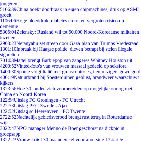
jongeren
51
06:39
China boekt doorbraak in eigen chipmachines, druk op ASML
groeit
11
06:06
Hoge bloeddruk, diabetes en roken vergroten risico op
dementie
53
05:04
Zelensky: Rusland wil tot 50.000 Noord-Koreaanse militairen
inzetten
29
03:23
Netanyahu zet streep door Gaza-plan van Trumps Vredesraad
13
01:10
Inbraak bij Haagse politie: dieven betrapt bij stelen illegale
sigaretten
7
01:03
Mattel brengt Barbiepop van zangeres Whitney Houston uit
42
00:52
Vinted-foto's van vrouwen massaal gedeeld op seksfora
14
00:30
Spanje volgt Italië met grenscontroles, tien reizigers geweigerd
4
00:19
Natuurbrand bij Soesterduinen geblust, brandweer waarschuwt
kijkers
13
23:56
Hoe 30 landen zich voorbereiden op mogelijke oorlog met
China en Noord-Korea
1
22:54
Uitslag FC Groningen - FC Utrecht
2
22:53
Uitslag PEC Zwolle - Ajax
1
22:52
Uitslag sc Heerenveen - FC Twente
27
22:52
Nachtelijk gebiedsverbod brengt rust terug in Rotterdamse
wijk
30
22:47
NPO-manager Menno de Boer geschorst na dickpic in
groepsapp
13
22:23
Vrouw krijgt 30 maanden cel voor afpersing 12-jarige