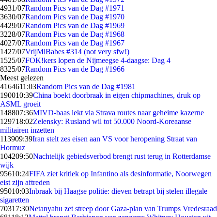
49
31/07
Random Pics van de Dag #1971
36
30/07
Random Pics van de Dag #1970
44
29/07
Random Pics van de Dag #1969
32
28/07
Random Pics van de Dag #1968
40
27/07
Random Pics van de Dag #1967
14
27/07
VrijMiBabes #314 (not very sfw!)
15
25/07
FOK!kers lopen de Nijmeegse 4-daagse: Dag 4
83
25/07
Random Pics van de Dag #1966
Meest gelezen
41646
11:03
Random Pics van de Dag #1981
1900
10:39
China boekt doorbraak in eigen chipmachines, druk op
ASML groeit
1488
07:36
MIVD-baas lekt via Strava routes naar geheime kazerne
1297
18:02
Zelensky: Rusland wil tot 50.000 Noord-Koreaanse
militairen inzetten
1139
09:39
Iran stelt zes eisen aan VS voor heropening Straat van
Hormuz
1042
09:50
Nachtelijk gebiedsverbod brengt rust terug in Rotterdamse
wijk
956
10:24
FIFA ziet kritiek op Infantino als desinformatie, Noorwegen
eist zijn aftreden
950
10:03
Inbraak bij Haagse politie: dieven betrapt bij stelen illegale
sigaretten
703
17:30
Netanyahu zet streep door Gaza-plan van Trumps Vredesraad