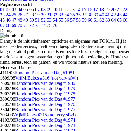
Paginaoverzicht
01
02
03
04
05
06
07
08
09
10
11
12
13
14
15
16
17
18
19
20
21
22
23
24
25
26
27
28
29
30
31
32
33
34
35
36
37
38
39
40
41
42
43
44
45
46
47
48
49
50
51
52
53
54
55
56
57
58
59
60
61
62
63
64
65
66
67
68
69
70
71
72
73
74
75
76
Danny
Danny is de initiatiefnemer, oprichter en eigenaar van FOK.nl. Hij is
maar zelden serieus, heeft een uitgesproken Rotterdamse mening die
lang niet altijd politiek correct is en bezit de bizarre eigenschap mensen
op de kast te jagen, waar dat eigenlijk nooit de bedoeling is. Houdt van
films, series, tech en gamen, en wil vooral nieuws met een mening.
Meer van Danny
41
11:03
Random Pics van de Dag #1981
16
09/08
VrijMiBabes #316 (not very sfw!)
76
09/08
Random Pics van de Dag #1980
35
08/08
Random Pics van de Dag #1979
20
07/08
Random Pics van de Dag #1978
38
06/08
Random Pics van de Dag #1977
12
05/08
Random Pics van de Dag #1976
23
04/08
Random Pics van de Dag #1975
7
03/08
VrijMiBabes #315 (not very sfw!)
41
03/08
Random Pics van de Dag #1974
30
02/08
Random Pics van de Dag #1973
44
01/08
Random Pics van de Dag #1972