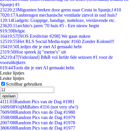
Spanje) #1
232
20:23
Migranten breken door grens naar Ceuta in Spanje,l #10
70
20:17
Aanbrengen mechanische ventilatie zinvol in oud huis?
1
20:14
Gadgets: Grappige, handige, nutteloze, verslavende etc.
236
20:11
archito's jaren '70 huis #5 - Een nieuw begin
9
19:59
Belgie.
164
19:57
[NOS Eredivisie #298] We gaan staken
125
19:55
Het RLS Social Media-topic #160 Zonder Kolonel!!
194
19:50
Liedjes die je met AI gemaakt hebt
23
19:50
Hoe spreek jij "meme's" uit
262
19:47
[Videoland] B&B vol liefde 6de seizoen #1 voor de
vooruitkijkers
0
19:44
Tools die je met AI gemaakt hebt.
Leuke lijstjes
Leuke lijstjes
Scrollbar gebruiken
opslaan
41
11:03
Random Pics van de Dag #1981
16
09/08
VrijMiBabes #316 (not very sfw!)
76
09/08
Random Pics van de Dag #1980
35
08/08
Random Pics van de Dag #1979
20
07/08
Random Pics van de Dag #1978
38
06/08
Random Pics van de Dag #1977