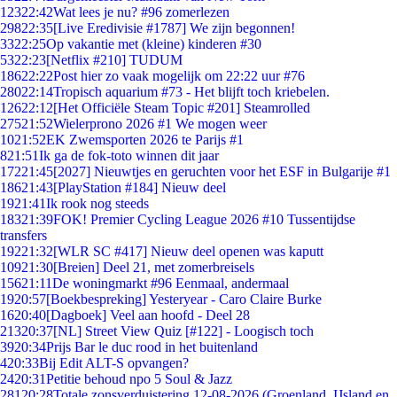
123
22:42
Wat lees je nu? #96 zomerlezen
298
22:35
[Live Eredivisie #1787] We zijn begonnen!
33
22:25
Op vakantie met (kleine) kinderen #30
53
22:23
[Netflix #210] TUDUM
186
22:22
Post hier zo vaak mogelijk om 22:22 uur #76
280
22:14
Tropisch aquarium #73 - Het blijft toch kriebelen.
126
22:12
[Het Officiële Steam Topic #201] Steamrolled
275
21:52
Wielerprono 2026 #1 We mogen weer
10
21:52
EK Zwemsporten 2026 te Parijs #1
8
21:51
Ik ga de fok-toto winnen dit jaar
172
21:45
[2027] Nieuwtjes en geruchten voor het ESF in Bulgarije #1
186
21:43
[PlayStation #184] Nieuw deel
19
21:41
Ik rook nog steeds
183
21:39
FOK! Premier Cycling League 2026 #10 Tussentijdse
transfers
192
21:32
[WLR SC #417] Nieuw deel openen was kaputt
109
21:30
[Breien] Deel 21, met zomerbreisels
156
21:11
De woningmarkt #96 Eenmaal, andermaal
19
20:57
[Boekbespreking] Yesteryear - Caro Claire Burke
16
20:40
[Dagboek] Veel aan hoofd - Deel 28
213
20:37
[NL] Street View Quiz [#122] - Loogisch toch
39
20:34
Prijs Bar le duc rood in het buitenland
4
20:33
Bij Edit ALT-S opvangen?
24
20:31
Petitie behoud npo 5 Soul & Jazz
281
20:28
Totale zonsverduistering 12-08-2026 (Groenland, IJsland en