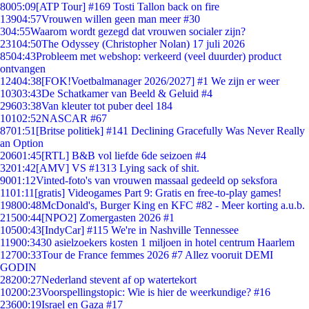
80
05:09
[ATP Tour] #169 Tosti Tallon back on fire
139
04:57
Vrouwen willen geen man meer #30
3
04:55
Waarom wordt gezegd dat vrouwen socialer zijn?
231
04:50
The Odyssey (Christopher Nolan) 17 juli 2026
85
04:43
Probleem met webshop: verkeerd (veel duurder) product
ontvangen
124
04:38
[FOK!Voetbalmanager 2026/2027] #1 We zijn er weer
103
03:43
De Schatkamer van Beeld & Geluid #4
296
03:38
Van kleuter tot puber deel 184
101
02:52
NASCAR #67
87
01:51
[Britse politiek] #141 Declining Gracefully Was Never Really
an Option
206
01:45
[RTL] B&B vol liefde 6de seizoen #4
32
01:42
[AMV] VS #1313 Lying sack of shit.
90
01:12
Vinted-foto's van vrouwen massaal gedeeld op seksfora
11
01:11
[gratis] Videogames Part 9: Gratis en free-to-play games!
198
00:48
McDonald's, Burger King en KFC #82 - Meer korting a.u.b.
215
00:44
[NPO2] Zomergasten 2026 #1
105
00:43
[IndyCar] #115 We're in Nashville Tennessee
119
00:34
30 asielzoekers kosten 1 miljoen in hotel centrum Haarlem
127
00:33
Tour de France femmes 2026 #7 Allez vooruit DEMI
GODIN
282
00:27
Nederland stevent af op watertekort
102
00:23
Voorspellingstopic: Wie is hier de weerkundige? #16
236
00:19
Israel en Gaza #17