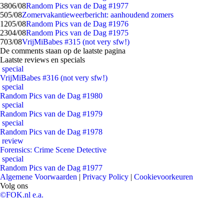
38
06/08
Random Pics van de Dag #1977
5
05/08
Zomervakantieweerbericht: aanhoudend zomers
12
05/08
Random Pics van de Dag #1976
23
04/08
Random Pics van de Dag #1975
7
03/08
VrijMiBabes #315 (not very sfw!)
De comments staan op de laatste pagina
Laatste reviews en specials
special
VrijMiBabes #316 (not very sfw!)
special
Random Pics van de Dag #1980
special
Random Pics van de Dag #1979
special
Random Pics van de Dag #1978
review
Forensics: Crime Scene Detective
special
Random Pics van de Dag #1977
Algemene Voorwaarden
|
Privacy Policy
|
Cookievoorkeuren
Volg ons
©FOK.nl e.a.