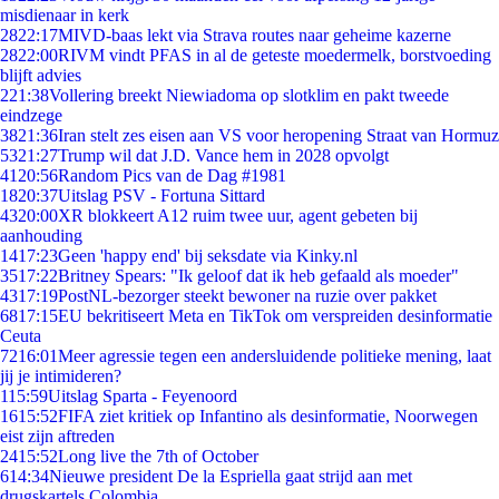
misdienaar in kerk
28
22:17
MIVD-baas lekt via Strava routes naar geheime kazerne
28
22:00
RIVM vindt PFAS in al de geteste moedermelk, borstvoeding
blijft advies
2
21:38
Vollering breekt Niewiadoma op slotklim en pakt tweede
eindzege
38
21:36
Iran stelt zes eisen aan VS voor heropening Straat van Hormuz
53
21:27
Trump wil dat J.D. Vance hem in 2028 opvolgt
41
20:56
Random Pics van de Dag #1981
18
20:37
Uitslag PSV - Fortuna Sittard
43
20:00
XR blokkeert A12 ruim twee uur, agent gebeten bij
aanhouding
14
17:23
Geen 'happy end' bij seksdate via Kinky.nl
35
17:22
Britney Spears: "Ik geloof dat ik heb gefaald als moeder"
43
17:19
PostNL-bezorger steekt bewoner na ruzie over pakket
68
17:15
EU bekritiseert Meta en TikTok om verspreiden desinformatie
Ceuta
72
16:01
Meer agressie tegen een andersluidende politieke mening, laat
jij je intimideren?
1
15:59
Uitslag Sparta - Feyenoord
16
15:52
FIFA ziet kritiek op Infantino als desinformatie, Noorwegen
eist zijn aftreden
24
15:52
Long live the 7th of October
6
14:34
Nieuwe president De la Espriella gaat strijd aan met
drugskartels Colombia