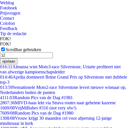
Weblog
Fotoboek
Prijsvragen
Contact
Colofon
Feedback
Tip de redactie
FOK!
FOK!
Scrollbar gebruiken
opslaan
0
16:11
Almansa wint Moto3-race Silverstone, Uriarte profiteert niet
van afwezige kampioenschapsleider
0
14:46
Aprilia domineert Britse Grand Prix op Silverstone met dubbele
top-3
0
13:59
Sensationele Moto2-race Silverstone levert nieuwe winnaar op,
Nederlanders buiten de punten
41
11:03
Random Pics van de Dag #1981
28
07:36
MIVD-baas lekt via Strava routes naar geheime kazerne
16
09/08
VrijMiBabes #316 (not very sfw!)
76
09/08
Random Pics van de Dag #1980
13
08/08
Vrouw krijgt 30 maanden cel voor afpersing 12-jarige
misdienaar in kerk