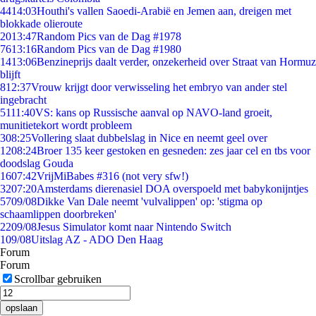
44
14:03
Houthi's vallen Saoedi-Arabië en Jemen aan, dreigen met
blokkade olieroute
20
13:47
Random Pics van de Dag #1978
76
13:16
Random Pics van de Dag #1980
14
13:06
Benzineprijs daalt verder, onzekerheid over Straat van Hormuz
blijft
8
12:37
Vrouw krijgt door verwisseling het embryo van ander stel
ingebracht
51
11:40
VS: kans op Russische aanval op NAVO-land groeit,
munitietekort wordt probleem
3
08:25
Vollering slaat dubbelslag in Nice en neemt geel over
12
08:24
Broer 135 keer gestoken en gesneden: zes jaar cel en tbs voor
doodslag Gouda
16
07:42
VrijMiBabes #316 (not very sfw!)
32
07:20
Amsterdams dierenasiel DOA overspoeld met babykonijntjes
57
09/08
Dikke Van Dale neemt 'vulvalippen' op: 'stigma op
schaamlippen doorbreken'
22
09/08
Jesus Simulator komt naar Nintendo Switch
1
09/08
Uitslag AZ - ADO Den Haag
Forum
Forum
Scrollbar gebruiken
opslaan