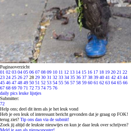
Paginaoverzicht
01
02
03
04
05
06
07
08
09
10
11
12
13
14
15
16
17
18
19
20
21
22
23
24
25
26
27
28
29
30
31
32
33
34
35
36
37
38
39
40
41
42
43
44
45
46
47
48
49
50
51
52
53
54
55
56
57
58
59
60
61
62
63
64
65
66
67
68
69
70
71
72
73
74
75
76
daily pics
leuke lijstjes
Submitter:
72
Help ons; deel dit item als je het leuk vond
Heb je een leuk of interessant bericht gevonden dat je graag op FOK!
terug ziet?
Tip ons dan via de submit!
Zoek jij altijd de leukste nieuwtjes en kun je daar leuk over schrijven?
Meld je aan als nieuwsposter!