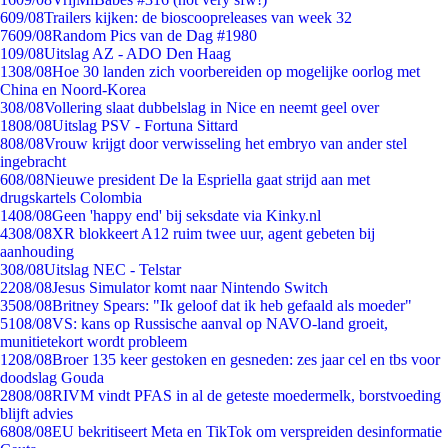
6
09/08
Trailers kijken: de bioscoopreleases van week 32
76
09/08
Random Pics van de Dag #1980
1
09/08
Uitslag AZ - ADO Den Haag
13
08/08
Hoe 30 landen zich voorbereiden op mogelijke oorlog met
China en Noord-Korea
3
08/08
Vollering slaat dubbelslag in Nice en neemt geel over
18
08/08
Uitslag PSV - Fortuna Sittard
8
08/08
Vrouw krijgt door verwisseling het embryo van ander stel
ingebracht
6
08/08
Nieuwe president De la Espriella gaat strijd aan met
drugskartels Colombia
14
08/08
Geen 'happy end' bij seksdate via Kinky.nl
43
08/08
XR blokkeert A12 ruim twee uur, agent gebeten bij
aanhouding
3
08/08
Uitslag NEC - Telstar
22
08/08
Jesus Simulator komt naar Nintendo Switch
35
08/08
Britney Spears: "Ik geloof dat ik heb gefaald als moeder"
51
08/08
VS: kans op Russische aanval op NAVO-land groeit,
munitietekort wordt probleem
12
08/08
Broer 135 keer gestoken en gesneden: zes jaar cel en tbs voor
doodslag Gouda
28
08/08
RIVM vindt PFAS in al de geteste moedermelk, borstvoeding
blijft advies
68
08/08
EU bekritiseert Meta en TikTok om verspreiden desinformatie