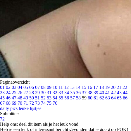
Paginaoverzicht
01
02
03
04
05
06
07
08
09
10
11
12
13
14
15
16
17
18
19
20
21
22
23
24
25
26
27
28
29
30
31
32
33
34
35
36
37
38
39
40
41
42
43
44
45
46
47
48
49
50
51
52
53
54
55
56
57
58
59
60
61
62
63
64
65
66
67
68
69
70
71
72
73
74
75
76
daily pics
leuke lijstjes
Submitter:
72
Help ons; deel dit item als je het leuk vond
Heb je een leuk of interessant bericht gevonden dat je graag op FOK!