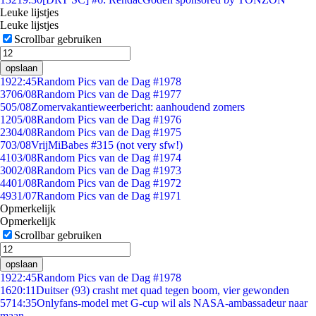
Leuke lijstjes
Leuke lijstjes
Scrollbar gebruiken
opslaan
19
22:45
Random Pics van de Dag #1978
37
06/08
Random Pics van de Dag #1977
5
05/08
Zomervakantieweerbericht: aanhoudend zomers
12
05/08
Random Pics van de Dag #1976
23
04/08
Random Pics van de Dag #1975
7
03/08
VrijMiBabes #315 (not very sfw!)
41
03/08
Random Pics van de Dag #1974
30
02/08
Random Pics van de Dag #1973
44
01/08
Random Pics van de Dag #1972
49
31/07
Random Pics van de Dag #1971
Opmerkelijk
Opmerkelijk
Scrollbar gebruiken
opslaan
19
22:45
Random Pics van de Dag #1978
16
20:11
Duitser (93) crasht met quad tegen boom, vier gewonden
57
14:35
Onlyfans-model met G-cup wil als NASA-ambassadeur naar
maan