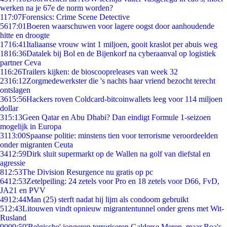
werken na je 67e de norm worden?
1
17:07
Forensics: Crime Scene Detective
56
17:01
Boeren waarschuwen voor lagere oogst door aanhoudende
hitte en droogte
17
16:41
Italiaanse vrouw wint 1 miljoen, gooit kraslot per abuis weg
18
16:36
Datalek bij Bol en de Bijenkorf na cyberaanval op logistiek
partner Ceva
1
16:26
Trailers kijken: de bioscoopreleases van week 32
23
16:12
Zorgmedewerkster die 's nachts haar vriend bezocht terecht
ontslagen
36
15:56
Hackers roven Coldcard-bitcoinwallets leeg voor 114 miljoen
dollar
3
15:13
Geen Qatar en Abu Dhabi? Dan eindigt Formule 1-seizoen
mogelijk in Europa
31
13:00
Spaanse politie: minstens tien voor terrorisme veroordeelden
onder migranten Ceuta
34
12:59
Dirk sluit supermarkt op de Wallen na golf van diefstal en
agressie
8
12:53
The Division Resurgence nu gratis op pc
64
12:53
Zetelpeiling: 24 zetels voor Pro en 18 zetels voor D66, FvD,
JA21 en PVV
49
12:44
Man (25) sterft nadat hij lijm als condoom gebruikt
5
12:43
Litouwen vindt opnieuw migrantentunnel onder grens met Wit-
Rusland
90
09:59
'Belgische' jongeren terroriseren Galderse Meren, maar Boa's