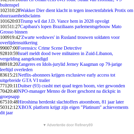
buitenspel
1023
10:28
Wakker Dier dient klacht in tegen insectenfabriek Protix om
duurzaamheidsclaims
1016
20:03
Trump wil dat J.D. Vance hem in 2028 opvolgt
1015
11:27
Capibara's lopen Braziliaans parlementsgebouw Mato
Grosso binnen
1009
19:42
'Zwarte weduwes' in Rusland trouwen soldaten voor
overlijdensuitkering
990
07:00
Forensics: Crime Scene Detective
928
10:59
Israël meldt dood twee militairen in Zuid-Libanon,
vergelding aangekondigd
889
18:20
Zangeres en Idols-jurylid Jerney Kaagman op 79-jarige
leeftijd overleden
836
15:21
Netflix-abonnees krijgen exclusieve early access tot
uitgebreide GTA VI trailer
771
20:11
Duitser (93) crasht met quad tegen boom, vier gewonden
704
20:40
NPO-manager Menno de Boer geschorst na dickpic in
groepsapp
675
10:48
Hiroshima herdenkt slachtoffers atoombom, 81 jaar later
503
12:12
XBOX platform krijgt zijn eigen "Platinum" achievements
dit jaar
▼ Advertentie door Refinery89