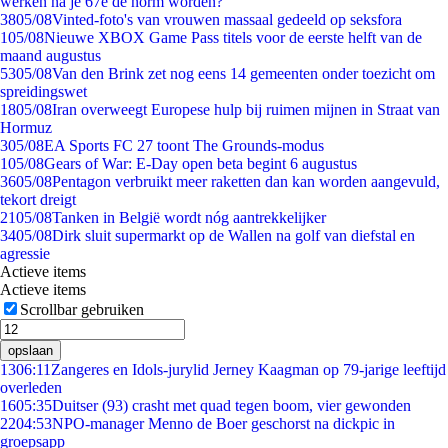
werken na je 67e de norm worden?
38
05/08
Vinted-foto's van vrouwen massaal gedeeld op seksfora
1
05/08
Nieuwe XBOX Game Pass titels voor de eerste helft van de
maand augustus
53
05/08
Van den Brink zet nog eens 14 gemeenten onder toezicht om
spreidingswet
18
05/08
Iran overweegt Europese hulp bij ruimen mijnen in Straat van
Hormuz
3
05/08
EA Sports FC 27 toont The Grounds-modus
1
05/08
Gears of War: E-Day open beta begint 6 augustus
36
05/08
Pentagon verbruikt meer raketten dan kan worden aangevuld,
tekort dreigt
21
05/08
Tanken in België wordt nóg aantrekkelijker
34
05/08
Dirk sluit supermarkt op de Wallen na golf van diefstal en
agressie
Actieve items
Actieve items
Scrollbar gebruiken
opslaan
13
06:11
Zangeres en Idols-jurylid Jerney Kaagman op 79-jarige leeftijd
overleden
16
05:35
Duitser (93) crasht met quad tegen boom, vier gewonden
22
04:53
NPO-manager Menno de Boer geschorst na dickpic in
groepsapp