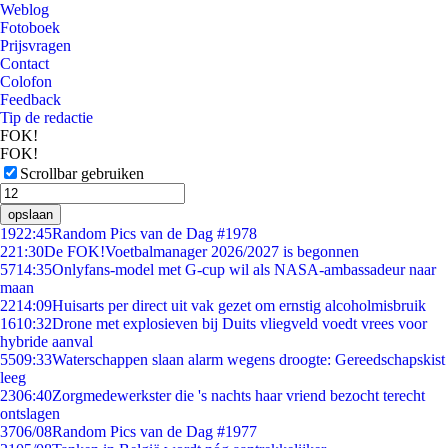
Weblog
Fotoboek
Prijsvragen
Contact
Colofon
Feedback
Tip de redactie
FOK!
FOK!
Scrollbar gebruiken
opslaan
19
22:45
Random Pics van de Dag #1978
2
21:30
De FOK!Voetbalmanager 2026/2027 is begonnen
57
14:35
Onlyfans-model met G-cup wil als NASA-ambassadeur naar
maan
22
14:09
Huisarts per direct uit vak gezet om ernstig alcoholmisbruik
16
10:32
Drone met explosieven bij Duits vliegveld voedt vrees voor
hybride aanval
55
09:33
Waterschappen slaan alarm wegens droogte: Gereedschapskist
leeg
23
06:40
Zorgmedewerkster die 's nachts haar vriend bezocht terecht
ontslagen
37
06/08
Random Pics van de Dag #1977