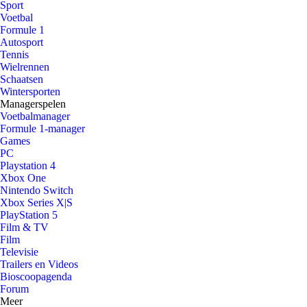
Sport
Voetbal
Formule 1
Autosport
Tennis
Wielrennen
Schaatsen
Wintersporten
Managerspelen
Voetbalmanager
Formule 1-manager
Games
PC
Playstation 4
Xbox One
Nintendo Switch
Xbox Series X|S
PlayStation 5
Film & TV
Film
Televisie
Trailers en Videos
Bioscoopagenda
Forum
Meer