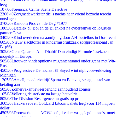
leeg
1
07:00
Forensics: Crime Scene Detective
23
06:40
Zorgmedewerkster die 's nachts haar vriend bezocht terecht
ontslagen
37
06/08
Random Pics van de Dag #1977
18
05/08
Datalek bij Bol en de Bijenkorf na cyberaanval op logistiek
partner Ceva
34
05/08
Kind overleden na aanrijding door AH-bestelbus in Dordrecht
6
05/08
Nieuw slachtoffer in kindermisbruikzaak zorgprofessional Jan
B. (66)
3
05/08
Geen Qatar en Abu Dhabi? Dan eindigt Formule 1-seizoen
mogelijk in Europa
5
05/08
Litouwen vindt opnieuw migrantentunnel onder grens met Wit-
Rusland
45
05/08
Progressieve Democraat El-Sayed wint nipt voorverkiezing
Michigan
12
05/08
Accell, moederbedrijf Sparta en Batavus, vraagt uitstel van
betaling aan
5
05/08
Zomervakantieweerbericht: aanhoudend zomers
1
05/08
Vollering de sterkste na lastige heuvelrit
8
05/08
The Division Resurgence nu gratis op pc
36
05/08
Hackers roven Coldcard-bitcoinwallets leeg voor 114 miljoen
dollar
45
05/08
Doorwerken na AOW-leeftijd vaker vastgelegd in cao's, moet