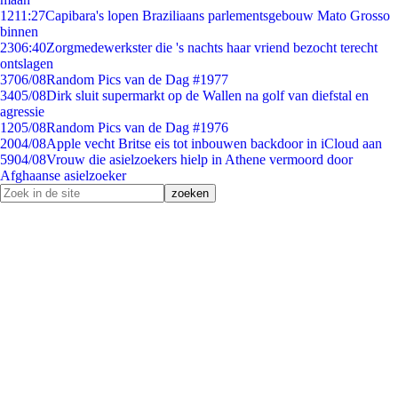
12
11:27
Capibara's lopen Braziliaans parlementsgebouw Mato Grosso
binnen
23
06:40
Zorgmedewerkster die 's nachts haar vriend bezocht terecht
ontslagen
37
06/08
Random Pics van de Dag #1977
34
05/08
Dirk sluit supermarkt op de Wallen na golf van diefstal en
agressie
12
05/08
Random Pics van de Dag #1976
20
04/08
Apple vecht Britse eis tot inbouwen backdoor in iCloud aan
59
04/08
Vrouw die asielzoekers hielp in Athene vermoord door
Afghaanse asielzoeker