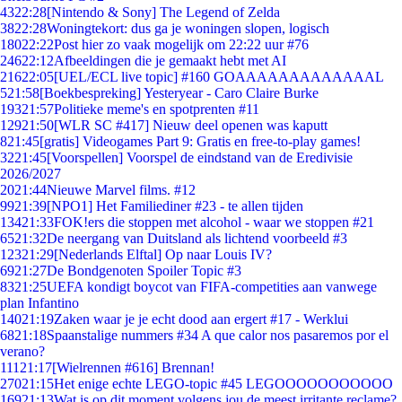
43
22:28
[Nintendo & Sony] The Legend of Zelda
38
22:28
Woningtekort: dus ga je woningen slopen, logisch
180
22:22
Post hier zo vaak mogelijk om 22:22 uur #76
246
22:12
Afbeeldingen die je gemaakt hebt met AI
216
22:05
[UEL/ECL live topic] #160 GOAAAAAAAAAAAAAL
5
21:58
[Boekbespreking] Yesteryear - Caro Claire Burke
193
21:57
Politieke meme's en spotprenten #11
129
21:50
[WLR SC #417] Nieuw deel openen was kaputt
8
21:45
[gratis] Videogames Part 9: Gratis en free-to-play games!
32
21:45
[Voorspellen] Voorspel de eindstand van de Eredivisie
2026/2027
20
21:44
Nieuwe Marvel films. #12
99
21:39
[NPO1] Het Familiediner #23 - te allen tijden
134
21:33
FOK!ers die stoppen met alcohol - waar we stoppen #21
65
21:32
De neergang van Duitsland als lichtend voorbeeld #3
123
21:29
[Nederlands Elftal] Op naar Louis IV?
69
21:27
De Bondgenoten Spoiler Topic #3
83
21:25
UEFA kondigt boycot van FIFA-competities aan vanwege
plan Infantino
140
21:19
Zaken waar je je echt dood aan ergert #17 - Werklui
68
21:18
Spaanstalige nummers #34 A que calor nos pasaremos por el
verano?
111
21:17
[Wielrennen #616] Brennan!
270
21:15
Het enige echte LEGO-topic #45 LEGOOOOOOOOOOO
169
21:13
Wat is op dit moment volgens jou de meest irritante reclame?