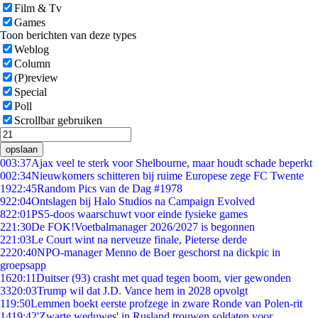
Film & Tv
Games
Toon berichten van deze types
Weblog
Column
(P)review
Special
Poll
Scrollbar gebruiken
opslaan
0
03:37
Ajax veel te sterk voor Shelbourne, maar houdt schade beperkt
0
02:34
Nieuwkomers schitteren bij ruime Europese zege FC Twente
19
22:45
Random Pics van de Dag #1978
9
22:04
Ontslagen bij Halo Studios na Campaign Evolved
8
22:01
PS5-doos waarschuwt voor einde fysieke games
2
21:30
De FOK!Voetbalmanager 2026/2027 is begonnen
2
21:03
Le Court wint na nerveuze finale, Pieterse derde
22
20:40
NPO-manager Menno de Boer geschorst na dickpic in
groepsapp
16
20:11
Duitser (93) crasht met quad tegen boom, vier gewonden
33
20:03
Trump wil dat J.D. Vance hem in 2028 opvolgt
1
19:50
Lemmen boekt eerste profzege in zware Ronde van Polen-rit
14
19:42
'Zwarte weduwes' in Rusland trouwen soldaten voor