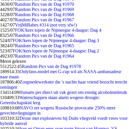
36
30/07
Random Pics van de Dag #1970
44
29/07
Random Pics van de Dag #1969
32
28/07
Random Pics van de Dag #1968
40
27/07
Random Pics van de Dag #1967
14
27/07
VrijMiBabes #314 (not very sfw!)
15
25/07
FOK!kers lopen de Nijmeegse 4-daagse: Dag 4
83
25/07
Random Pics van de Dag #1966
5
24/07
FOK!kers lopen de Nijmeegse 4-daagse: Dag 3
38
24/07
Random Pics van de Dag #1965
5
23/07
FOK!kers lopen de Nijmeegse 4-daagse: Dag 2
49
23/07
Random Pics van de Dag #1964
Meest gelezen
55125
22:45
Random Pics van de Dag #1978
1899
14:35
Onlyfans-model met G-cup wil als NASA-ambassadeur
naar maan
1878
06:40
Zorgmedewerkster die 's nachts haar vriend bezocht terecht
ontslagen
1341
14:09
Huisarts per direct uit vak gezet om ernstig alcoholmisbruik
1104
09:33
Waterschappen slaan alarm wegens droogte:
Gereedschapskist leeg
1098
10:08
NAVO zet wegens Russische provocatie 250% meer
gevechtsvliegtuigen in
1033
10:32
Drone met explosieven bij Duits vliegveld voedt vrees voor
hybride aanval
1025
10:16
Iran en Oman eens over route Straat van Hormuz, VS