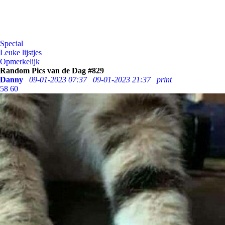
Special
Leuke lijstjes
Opmerkelijk
Random Pics van de Dag #829
Danny
09-01-2023 07:37
09-01-2023 21:37
print
58
60