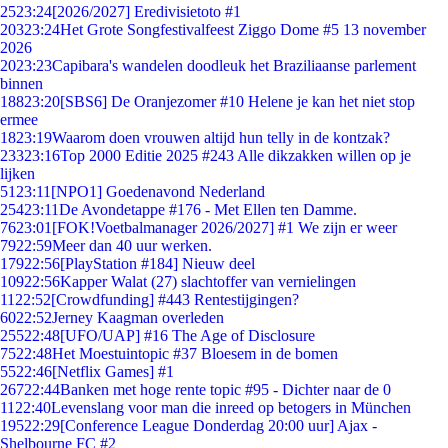
25
23:24
[2026/2027] Eredivisietoto #1
203
23:24
Het Grote Songfestivalfeest Ziggo Dome #5 13 november
2026
20
23:23
Capibara's wandelen doodleuk het Braziliaanse parlement
binnen
188
23:20
[SBS6] De Oranjezomer #10 Helene je kan het niet stop
ermee
18
23:19
Waarom doen vrouwen altijd hun telly in de kontzak?
233
23:16
Top 2000 Editie 2025 #243 Alle dikzakken willen op je
lijken
51
23:11
[NPO1] Goedenavond Nederland
254
23:11
De Avondetappe #176 - Met Ellen ten Damme.
76
23:01
[FOK!Voetbalmanager 2026/2027] #1 We zijn er weer
79
22:59
Meer dan 40 uur werken.
179
22:56
[PlayStation #184] Nieuw deel
109
22:56
Kapper Walat (27) slachtoffer van vernielingen
11
22:52
[Crowdfunding] #443 Rentestijgingen?
60
22:52
Jerney Kaagman overleden
255
22:48
[UFO/UAP] #16 The Age of Disclosure
75
22:48
Het Moestuintopic #37 Bloesem in de bomen
55
22:46
[Netflix Games] #1
267
22:44
Banken met hoge rente topic #95 - Dichter naar de 0
11
22:40
Levenslang voor man die inreed op betogers in München
195
22:29
[Conference League Donderdag 20:00 uur] Ajax -
Shelbourne FC #2