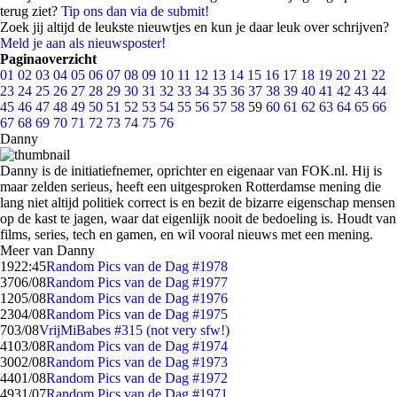
terug ziet?
Tip ons dan via de submit!
Zoek jij altijd de leukste nieuwtjes en kun je daar leuk over schrijven?
Meld je aan als nieuwsposter!
Paginaoverzicht
01
02
03
04
05
06
07
08
09
10
11
12
13
14
15
16
17
18
19
20
21
22
23
24
25
26
27
28
29
30
31
32
33
34
35
36
37
38
39
40
41
42
43
44
45
46
47
48
49
50
51
52
53
54
55
56
57
58
59
60
61
62
63
64
65
66
67
68
69
70
71
72
73
74
75
76
Danny
Danny is de initiatiefnemer, oprichter en eigenaar van FOK.nl. Hij is
maar zelden serieus, heeft een uitgesproken Rotterdamse mening die
lang niet altijd politiek correct is en bezit de bizarre eigenschap mensen
op de kast te jagen, waar dat eigenlijk nooit de bedoeling is. Houdt van
films, series, tech en gamen, en wil vooral nieuws met een mening.
Meer van Danny
19
22:45
Random Pics van de Dag #1978
37
06/08
Random Pics van de Dag #1977
12
05/08
Random Pics van de Dag #1976
23
04/08
Random Pics van de Dag #1975
7
03/08
VrijMiBabes #315 (not very sfw!)
41
03/08
Random Pics van de Dag #1974
30
02/08
Random Pics van de Dag #1973
44
01/08
Random Pics van de Dag #1972
49
31/07
Random Pics van de Dag #1971