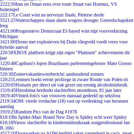
22
22:50
Iran en Oman eens over route Straat van Hormuz, VS
buitenspel
2
22:17
Le Court wint na nerveuze finale, Pieterse derde
55
21:25
Waterschappen slaan alarm wegens droogte: Gereedschapskist
leeg
45
21:00
Progressieve Democraat El-Sayed wint nipt voorverkiezing
Michigan
16
21:00
Drone met explosieven bij Duits vliegveld voedt vrees voor
hybride aanval
2
20:58
XBOX platform krijgt zijn eigen "Platinum" achievements dit
jaar
12
20:48
Capibara's lopen Braziliaans parlementsgebouw Mato Grosso
binnen
5
20:30
Zomervakantieweerbericht: aanhoudend zomers
1
20:21
Lemmen boekt eerste profzege in zware Ronde van Polen-rit
22
20:05
Huisarts per direct uit vak gezet om ernstig alcoholmisbruik
15
19:45
Hiroshima herdenkt slachtoffers atoombom, 81 jaar later
38
19:40
Vinted-foto's van vrouwen massaal gedeeld op seksfora
21
19:34
OM: vierde verdachte (18) vast op verdenking van beramen
aanslag
19
19:25
Random Pics van de Dag #1978
8
18:19
In Spider-Man: Brand New Day is Spidey echt weer Spidey
6
18:18
Nieuw slachtoffer in kindermisbruikzaak zorgprofessional Jan
B. (66)
45
17:10
Doorwerken na AOW-leeftijd vaker vastgelegd in cao's, moet