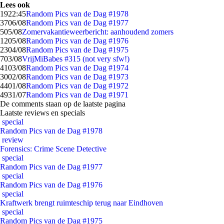
Lees ook
19
22:45
Random Pics van de Dag #1978
37
06/08
Random Pics van de Dag #1977
5
05/08
Zomervakantieweerbericht: aanhoudend zomers
12
05/08
Random Pics van de Dag #1976
23
04/08
Random Pics van de Dag #1975
7
03/08
VrijMiBabes #315 (not very sfw!)
41
03/08
Random Pics van de Dag #1974
30
02/08
Random Pics van de Dag #1973
44
01/08
Random Pics van de Dag #1972
49
31/07
Random Pics van de Dag #1971
De comments staan op de laatste pagina
Laatste reviews en specials
special
Random Pics van de Dag #1978
review
Forensics: Crime Scene Detective
special
Random Pics van de Dag #1977
special
Random Pics van de Dag #1976
special
Kraftwerk brengt ruimteschip terug naar Eindhoven
special
Random Pics van de Dag #1975