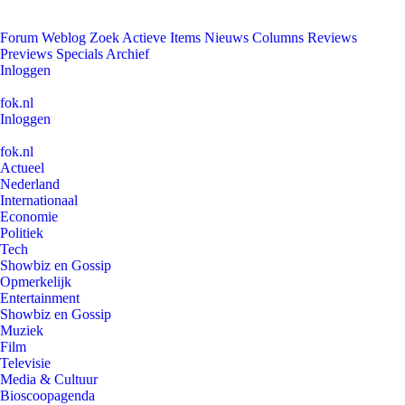
Forum
Weblog
Zoek
Actieve Items
Nieuws
Columns
Reviews
Previews
Specials
Archief
Inloggen
fok.nl
Inloggen
fok.nl
Actueel
Nederland
Internationaal
Economie
Politiek
Tech
Showbiz en Gossip
Opmerkelijk
Entertainment
Showbiz en Gossip
Muziek
Film
Televisie
Media & Cultuur
Bioscoopagenda