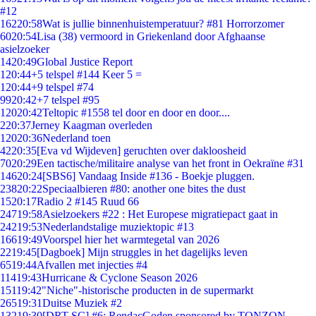
#12
162
20:58
Wat is jullie binnenhuistemperatuur? #81 Horrorzomer
60
20:54
Lisa (38) vermoord in Griekenland door Afghaanse
asielzoeker
14
20:49
Global Justice Report
1
20:44
+5 telspel #144 Keer 5 =
1
20:44
+9 telspel #74
99
20:42
+7 telspel #95
120
20:42
Teltopic #1558 tel door en door en door....
2
20:37
Jerney Kaagman overleden
120
20:36
Nederland toen
42
20:35
[Eva vd Wijdeven] geruchten over dakloosheid
70
20:29
Een tactische/militaire analyse van het front in Oekraïne #31
146
20:24
[SBS6] Vandaag Inside #136 - Boekje pluggen.
238
20:22
Speciaalbieren #80: another one bites the dust
15
20:17
Radio 2 #145 Ruud 66
247
19:58
Asielzoekers #22 : Het Europese migratiepact gaat in
242
19:53
Nederlandstalige muziektopic #13
166
19:49
Voorspel hier het warmtegetal van 2026
22
19:45
[Dagboek] Mijn struggles in het dagelijks leven
65
19:44
Afvallen met injecties #4
114
19:43
Hurricane & Cyclone Season 2026
151
19:42
"Niche"-historische producten in de supermarkt
265
19:31
Duitse Muziek #2
132
19:30
[DRT SC] #6: RendacGoden sponsored by TONZON