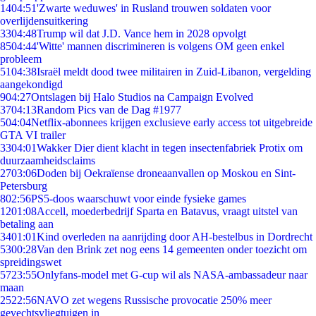
14
04:51
'Zwarte weduwes' in Rusland trouwen soldaten voor
overlijdensuitkering
33
04:48
Trump wil dat J.D. Vance hem in 2028 opvolgt
85
04:44
'Witte' mannen discrimineren is volgens OM geen enkel
probleem
51
04:38
Israël meldt dood twee militairen in Zuid-Libanon, vergelding
aangekondigd
9
04:27
Ontslagen bij Halo Studios na Campaign Evolved
37
04:13
Random Pics van de Dag #1977
5
04:04
Netflix-abonnees krijgen exclusieve early access tot uitgebreide
GTA VI trailer
33
04:01
Wakker Dier dient klacht in tegen insectenfabriek Protix om
duurzaamheidsclaims
27
03:06
Doden bij Oekraïense droneaanvallen op Moskou en Sint-
Petersburg
8
02:56
PS5-doos waarschuwt voor einde fysieke games
12
01:08
Accell, moederbedrijf Sparta en Batavus, vraagt uitstel van
betaling aan
34
01:01
Kind overleden na aanrijding door AH-bestelbus in Dordrecht
53
00:28
Van den Brink zet nog eens 14 gemeenten onder toezicht om
spreidingswet
57
23:55
Onlyfans-model met G-cup wil als NASA-ambassadeur naar
maan
25
22:56
NAVO zet wegens Russische provocatie 250% meer
gevechtsvliegtuigen in