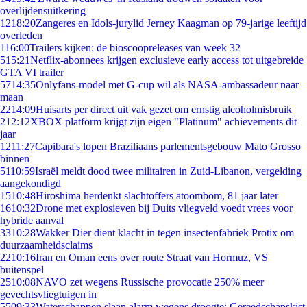
overlijdensuitkering
12
18:20
Zangeres en Idols-jurylid Jerney Kaagman op 79-jarige leeftijd
overleden
1
16:00
Trailers kijken: de bioscoopreleases van week 32
5
15:21
Netflix-abonnees krijgen exclusieve early access tot uitgebreide
GTA VI trailer
57
14:35
Onlyfans-model met G-cup wil als NASA-ambassadeur naar
maan
22
14:09
Huisarts per direct uit vak gezet om ernstig alcoholmisbruik
2
12:12
XBOX platform krijgt zijn eigen "Platinum" achievements dit
jaar
12
11:27
Capibara's lopen Braziliaans parlementsgebouw Mato Grosso
binnen
51
10:59
Israël meldt dood twee militairen in Zuid-Libanon, vergelding
aangekondigd
15
10:48
Hiroshima herdenkt slachtoffers atoombom, 81 jaar later
16
10:32
Drone met explosieven bij Duits vliegveld voedt vrees voor
hybride aanval
33
10:28
Wakker Dier dient klacht in tegen insectenfabriek Protix om
duurzaamheidsclaims
22
10:16
Iran en Oman eens over route Straat van Hormuz, VS
buitenspel
25
10:08
NAVO zet wegens Russische provocatie 250% meer
gevechtsvliegtuigen in
55
09:33
Waterschappen slaan alarm wegens droogte: Gereedschapskist