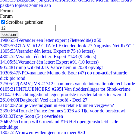
pakken topless zonnen aan
Forum
Forum
Scrollbar gebruiken
opslaan
198
05:54
Verander een letter expert (7lettereditie) #50
38
05:53
GTA VI #12 GTA VI Extended look 27 Augustus Netflix/YT
13
05:53
Verander één letter. Expert # 75 (8 letters)
48
05:52
Verander één letter: Expert #143 (9 letters)
141
05:51
Verander één letter: Expert #91 (10 letters)
9
05:48
Trump wil dat J.D. Vance hem in 2028 opvolgt
103
05:47
NPO-manager Menno de Boer (47) op non-actief stuurde
dick-pic rond
225
05:27
[AMV] VS #1312 spammers van de internationale rechtsorde
61
05:21
[INFLUENCERS #295] Van flodderslinger tot Shrek-crème
21
04:10
Klacht ingediend tegen grootste insectenfabriek ter wereld
261
04:09
[Dagboek] Veel aan hoofd - Deel 27
31
04:08
Zou je vreemdgaan in een relatie kunnen vergeven?
239
03:54
Tour de France femmes 2026 #3 Tijd voor de borstcrawl
9
03:32
Tony Scott (54) overleden
204
02:55
Trump wil Groenland #16 Het opengrensbeleid is de
schuldige
18
02:55
Vrouwen willen geen man meer #30