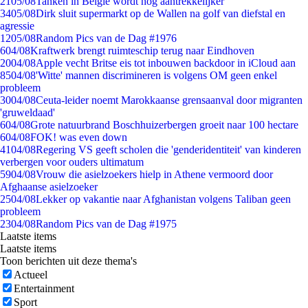
21
05/08
Tanken in België wordt nóg aantrekkelijker
34
05/08
Dirk sluit supermarkt op de Wallen na golf van diefstal en
agressie
12
05/08
Random Pics van de Dag #1976
6
04/08
Kraftwerk brengt ruimteschip terug naar Eindhoven
20
04/08
Apple vecht Britse eis tot inbouwen backdoor in iCloud aan
85
04/08
'Witte' mannen discrimineren is volgens OM geen enkel
probleem
30
04/08
Ceuta-leider noemt Marokkaanse grensaanval door migranten
'gruweldaad'
6
04/08
Grote natuurbrand Boschhuizerbergen groeit naar 100 hectare
6
04/08
FOK! was even down
41
04/08
Regering VS geeft scholen die 'genderidentiteit' van kinderen
verbergen voor ouders ultimatum
59
04/08
Vrouw die asielzoekers hielp in Athene vermoord door
Afghaanse asielzoeker
25
04/08
Lekker op vakantie naar Afghanistan volgens Taliban geen
probleem
23
04/08
Random Pics van de Dag #1975
Laatste items
Laatste items
Toon berichten uit deze thema's
Actueel
Entertainment
Sport