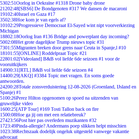
53
02:51
Oorlog in Oekraïne #1318 Drone baby drone
212
02:48
[SBS6] De Bondgenoten #317 We dansen de macaroni
191
02:40
Israel en Gaza #17
35
02:38
Hoe kom je van egels af?
101
02:29
Progressieve Democraat El-Sayed wint nipt voorverkiezing
Michigan
188
02:18
Oorlog Iran #136 Bridge and powerplant day incoming?
50
02:08
Het grote dagelijkse Trump nieuws topic #31
73
01:55
Migranten breken door grens naar Ceuta in Spanje,l #10
181
01:55
[ONLINE] Roddelpraat Topic #21
228
01:02
[Videoland] B&B vol liefde 6de seizoen #1 voor de
vooruitkijkers
149
00:31
[RTL] B&B vol liefde 6de seizoen #4
144
00:29
[AKQ] #3384 Topic met vragen. En soms goede
antwoorden.
242
00:28
Totale zonsverduistering 12-08-2026 (Groenland, IJsland en
Spanje) #1
51
00:26
Perez Hilton opgenomen op spoed na uitzenden van
gruwelijke video
16
00:25
[ATP Tour] #169 Tosti Tallon back on fire
15
00:08
Hoe ga jij om met een relatiebreuk?
274
23:56
Post hier pas overleden muzikanten #32
17
23:49
Pinda-allergie? Andermans poep slikken helpt misschien
10
23:38
Rechtszaak dodelijk ongeluk uitgesteld vanwege vakantie
advocaat