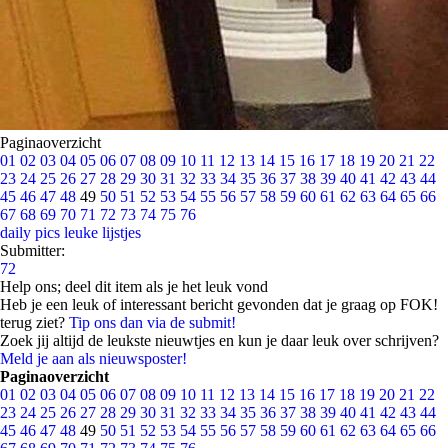
Paginaoverzicht
01
02
03
04
05
06
07
08
09
10
11
12
13
14
15
16
17
18
19
20
21
22
23
24
25
26
27
28
29
30
31
32
33
34
35
36
37
38
39
40
41
42
43
44
45
46
47
48
49
50
51
52
53
54
55
56
57
58
59
60
61
62
63
64
65
66
67
68
69
70
71
72
73
74
75
76
daily pics
leuke lijstjes
Submitter:
72
Help ons; deel dit item als je het leuk vond
Heb je een leuk of interessant bericht gevonden dat je graag op FOK!
terug ziet?
Tip ons dan via de submit!
Zoek jij altijd de leukste nieuwtjes en kun je daar leuk over schrijven?
Meld je aan als nieuwsposter!
Paginaoverzicht
01
02
03
04
05
06
07
08
09
10
11
12
13
14
15
16
17
18
19
20
21
22
23
24
25
26
27
28
29
30
31
32
33
34
35
36
37
38
39
40
41
42
43
44
45
46
47
48
49
50
51
52
53
54
55
56
57
58
59
60
61
62
63
64
65
66