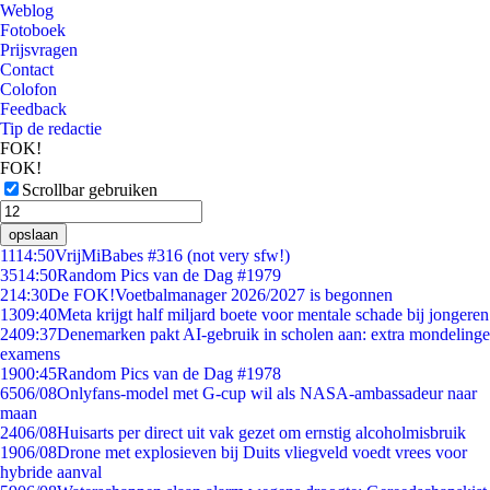
Weblog
Fotoboek
Prijsvragen
Contact
Colofon
Feedback
Tip de redactie
FOK!
FOK!
Scrollbar gebruiken
opslaan
11
14:50
VrijMiBabes #316 (not very sfw!)
35
14:50
Random Pics van de Dag #1979
2
14:30
De FOK!Voetbalmanager 2026/2027 is begonnen
13
09:40
Meta krijgt half miljard boete voor mentale schade bij jongeren
24
09:37
Denemarken pakt AI-gebruik in scholen aan: extra mondelinge
examens
19
00:45
Random Pics van de Dag #1978
65
06/08
Onlyfans-model met G-cup wil als NASA-ambassadeur naar
maan
24
06/08
Huisarts per direct uit vak gezet om ernstig alcoholmisbruik
19
06/08
Drone met explosieven bij Duits vliegveld voedt vrees voor
hybride aanval