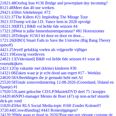
218
21:48
Oorlog Iran #136 Bridge and powerplant day incoming?
81
21:48
Meer dan 40 uur werken.
294
21:43
Het Atletiektopic #72
113
21:37
The Killers #21 Imploding The Mirage Tour
39
21:35
Trump wil dat J.D. Vance hem in 2028 opvolgt
182
21:30
[RTL] B&B vol liefde 6de seizoen #4
173
21:28
Wat is jullie binnenhuistemperatuur? #81 Horrorzomer
100
21:28
Teltopic #1563 tel door en door en door....
17
21:26
[HBO] Stuart Fails to Save the Universe (Big Bang Theory
spinoff)
44
21:25
Jezelf gelukkig voelen als vrijgezelle vijftiger
42
21:19
Eeuwig voortleven
248
21:13
[Videoland] B&B vol liefde 6de seizoen #1 voor de
vooruitkijkers
24
21:12
Op vakantie met (kleine) kinderen #30
143
21:08
Zaken waar je je echt dood aan ergert #17 - Werklui
248
20:58
Afbeeldingen die je gemaakt hebt met AI
255
20:58
Totale zonsverduistering 12-08-2026 (Groenland, IJsland en
Spanje) #1
179
20:53
Laatst gekochte CD/LP/MuziekDVD deel 75 | koopjes
144
20:46
NPO-manager Menno de Boer (47) op non-actief stuurde
dick-pic rond
118
20:45
Het RLS Social Media-topic #160 Zonder Kolonel!!
37
20:44
[Crowdfunding] #443 Rentestijgingen?
241
20:39
Wie gaan er dood in 2026?Post met een vleugje cynisme de