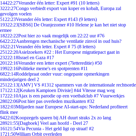
144
22:27
Verander één letter: Expert #91 (10 letters)
32
22:27
Congo verbiedt export van koper en kobalt, Europa zal
gevolgen voelen
51
22:23
Verander één letter: Expert #143 (9 letters)
193
22:23
[SBS6] De Oranjezomer #10 Helene je kan het niet stop
ermee
182
22:22
Post hier zo vaak mogelijk om 22:22 uur #76
64
22:22
Aanbrengen mechanische ventilatie zinvol in oud huis?
16
22:21
Verander één letter. Expert # 75 (8 letters)
251
22:20
Asielzoekers #22 : Het Europese migratiepact gaat in
232
22:18
Israel en Gaza #17
201
22:16
Verander een letter expert (7lettereditie) #50
199
22:16
Politieke meme's en spotprenten #11
68
22:14
Roddelpraat onder vuur: ongepaste opmerkingen
minderjarigen deel 2
251
22:13
[AMV] VS #1312 spammers van de internationale rechtsorde
171
22:12
[Keuken Kampioen Divisie] #44 Vitesse mag weg
172
22:10
Ajax is een parodie op een voetbalclub #7 Vuurwerkjes
280
22:06
Post hier pas overleden muzikanten #32
18
22:03
Miljarden naar Europese AI-start-ups: Nederland profiteert
flink mee
94
22:02
Koopzegels sparen bij AH duurt straks 2x zo lang
289
21:55
[Dagboek] Veel aan hoofd - Deel 27
161
21:54
Via Pecunia - Het geld ligt op straat! #2
17
21:50
William Orbit overleden