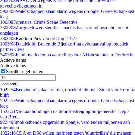
26
06/08
NAVO zet wegens Russische provocatie 250% meer
gevechtsvliegtuigen in
59
06/08
Waterschappen slaan alarm wegens droogte: Gereedschapskist
leeg
1
06/08
Forensics: Crime Scene Detective
23
06/08
Zorgmedewerkster die 's nachts haar vriend bezocht terecht
ontslagen
38
06/08
Random Pics van de Dag #1977
18
05/08
Datalek bij Bol en de Bijenkorf na cyberaanval op logistiek
partner Ceva
34
05/08
Kind overleden na aanrijding door AH-bestelbus in Dordrecht
Actieve items
Actieve items
Scrollbar gebruiken
opslaan
10
22:54
Benzineprijs daalt verder, onzekerheid over Straat van Hormuz
blijft
59
22:53
Waterschappen slaan alarm wegens droogte: Gereedschapskist
leeg
15
22:51
Vier aanhoudingen na doodsbedreiging burgemeester Depla
van Breda
9
22:49
Smokkelbende opgerold in Spanje, verdienden miljoenen aan
migranten
18
22:46
CDA en D66 willen ingrijpen tegen 'gluurbrillen' die mensen