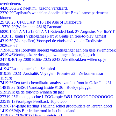
overledenen.
44
20:30
GGZ heeft mij gezond verklaard.
23
20:29
Capibara's wandelen doodleuk het Braziliaanse parlement
binnen
257
20:25
[UFO/UAP] #16 The Age of Disclosure
137
20:20
[Wielrennen #616] Brennan!
68
20:15
GTA VI #12 GTA VI Extended look 27 Augustus Netflix/YT
10
20:13
[gratis] Videogames Part 9: Gratis en free-to-play games!
43
19:50
[Voorspellen] Voorspel de eindstand van de Eredivisie
2026/2027
7
19:48
Dries Roelvink spreekt vakantieganger aan om gele zwembroek
49
19:46
Woningtekort: dus ga je woningen slopen, logisch
241
19:46
Top 2000 Editie 2025 #243 Alle dikzakken willen op je
lijken
4
19:42
Last minute balie Schiphol
8
19:39
[2023] Australië: Voyager - Promise #2 - Ze komen naar
Tilburg
74
19:36
Een tactische/militaire analyse van het front in Oekraïne #31
148
19:32
[SBS6] Vandaag Inside #136 - Boekje pluggen.
5
19:29
Ik ga de fok-toto winnen dit jaar
273
19:25
Het enige echte LEGO-topic #45 LEGOOOOOOOOOOO
235
19:13
Frontpage Feedback Topic #60
9
19:07
14-jarige leerling Thailand schiet grootouders en leraren dood
14
19:06
Prijs Bar le duc rood in het buitenland
37
19:02
[2026/2027] Eredivisietoto #1