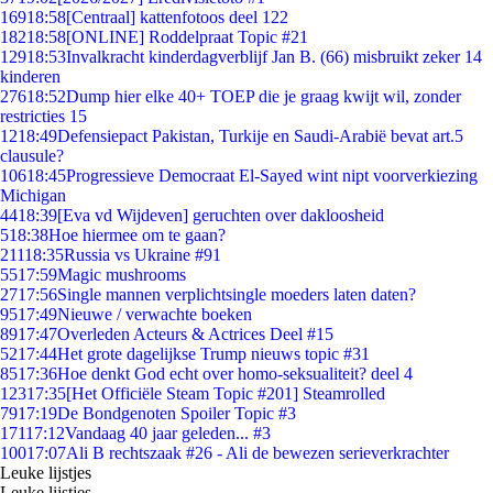
169
18:58
[Centraal] kattenfotoos deel 122
182
18:58
[ONLINE] Roddelpraat Topic #21
129
18:53
Invalkracht kinderdagverblijf Jan B. (66) misbruikt zeker 14
kinderen
276
18:52
Dump hier elke 40+ TOEP die je graag kwijt wil, zonder
restricties 15
12
18:49
Defensiepact Pakistan, Turkije en Saudi-Arabië bevat art.5
clausule?
106
18:45
Progressieve Democraat El-Sayed wint nipt voorverkiezing
Michigan
44
18:39
[Eva vd Wijdeven] geruchten over dakloosheid
5
18:38
Hoe hiermee om te gaan?
211
18:35
Russia vs Ukraine #91
55
17:59
Magic mushrooms
27
17:56
Single mannen verplichtsingle moeders laten daten?
95
17:49
Nieuwe / verwachte boeken
89
17:47
Overleden Acteurs & Actrices Deel #15
52
17:44
Het grote dagelijkse Trump nieuws topic #31
85
17:36
Hoe denkt God echt over homo-seksualiteit? deel 4
123
17:35
[Het Officiële Steam Topic #201] Steamrolled
79
17:19
De Bondgenoten Spoiler Topic #3
171
17:12
Vandaag 40 jaar geleden... #3
100
17:07
Ali B rechtszaak #26 - Ali de bewezen serieverkrachter
Leuke lijstjes
Leuke lijstjes