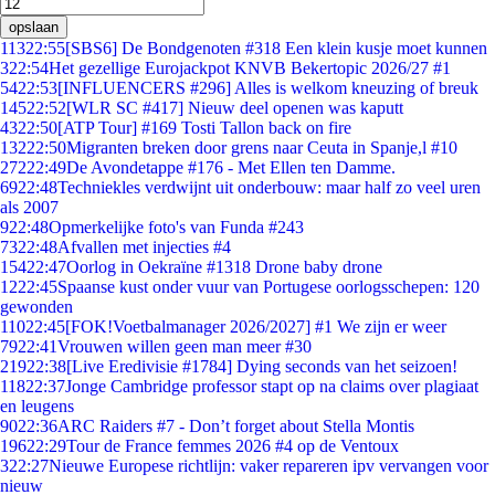
opslaan
113
22:55
[SBS6] De Bondgenoten #318 Een klein kusje moet kunnen
3
22:54
Het gezellige Eurojackpot KNVB Bekertopic 2026/27 #1
54
22:53
[INFLUENCERS #296] Alles is welkom kneuzing of breuk
145
22:52
[WLR SC #417] Nieuw deel openen was kaputt
43
22:50
[ATP Tour] #169 Tosti Tallon back on fire
132
22:50
Migranten breken door grens naar Ceuta in Spanje,l #10
272
22:49
De Avondetappe #176 - Met Ellen ten Damme.
69
22:48
Techniekles verdwijnt uit onderbouw: maar half zo veel uren
als 2007
9
22:48
Opmerkelijke foto's van Funda #243
73
22:48
Afvallen met injecties #4
154
22:47
Oorlog in Oekraïne #1318 Drone baby drone
12
22:45
Spaanse kust onder vuur van Portugese oorlogsschepen: 120
gewonden
110
22:45
[FOK!Voetbalmanager 2026/2027] #1 We zijn er weer
79
22:41
Vrouwen willen geen man meer #30
219
22:38
[Live Eredivisie #1784] Dying seconds van het seizoen!
118
22:37
Jonge Cambridge professor stapt op na claims over plagiaat
en leugens
90
22:36
ARC Raiders #7 - Don’t forget about Stella Montis
196
22:29
Tour de France femmes 2026 #4 op de Ventoux
3
22:27
Nieuwe Europese richtlijn: vaker repareren ipv vervangen voor
nieuw