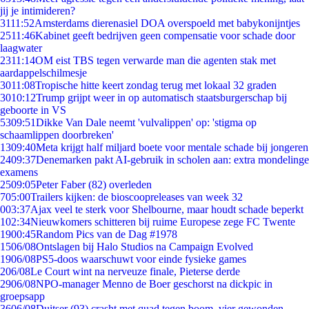
jij je intimideren?
31
11:52
Amsterdams dierenasiel DOA overspoeld met babykonijntjes
25
11:46
Kabinet geeft bedrijven geen compensatie voor schade door
laagwater
23
11:14
OM eist TBS tegen verwarde man die agenten stak met
aardappelschilmesje
30
11:08
Tropische hitte keert zondag terug met lokaal 32 graden
30
10:12
Trump grijpt weer in op automatisch staatsburgerschap bij
geboorte in VS
53
09:51
Dikke Van Dale neemt 'vulvalippen' op: 'stigma op
schaamlippen doorbreken'
13
09:40
Meta krijgt half miljard boete voor mentale schade bij jongeren
24
09:37
Denemarken pakt AI-gebruik in scholen aan: extra mondelinge
examens
25
09:05
Peter Faber (82) overleden
7
05:00
Trailers kijken: de bioscoopreleases van week 32
0
03:37
Ajax veel te sterk voor Shelbourne, maar houdt schade beperkt
1
02:34
Nieuwkomers schitteren bij ruime Europese zege FC Twente
19
00:45
Random Pics van de Dag #1978
15
06/08
Ontslagen bij Halo Studios na Campaign Evolved
19
06/08
PS5-doos waarschuwt voor einde fysieke games
2
06/08
Le Court wint na nerveuze finale, Pieterse derde
29
06/08
NPO-manager Menno de Boer geschorst na dickpic in
groepsapp
36
06/08
Duitser (93) crasht met quad tegen boom, vier gewonden