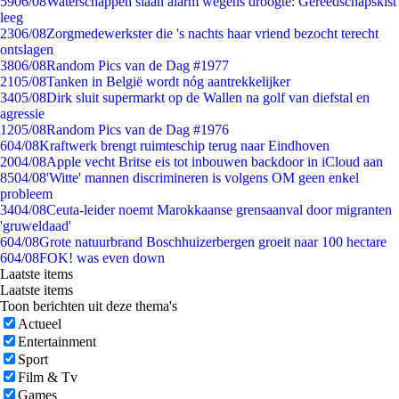
59
06/08
Waterschappen slaan alarm wegens droogte: Gereedschapskist
leeg
23
06/08
Zorgmedewerkster die 's nachts haar vriend bezocht terecht
ontslagen
38
06/08
Random Pics van de Dag #1977
21
05/08
Tanken in België wordt nóg aantrekkelijker
34
05/08
Dirk sluit supermarkt op de Wallen na golf van diefstal en
agressie
12
05/08
Random Pics van de Dag #1976
6
04/08
Kraftwerk brengt ruimteschip terug naar Eindhoven
20
04/08
Apple vecht Britse eis tot inbouwen backdoor in iCloud aan
85
04/08
'Witte' mannen discrimineren is volgens OM geen enkel
probleem
34
04/08
Ceuta-leider noemt Marokkaanse grensaanval door migranten
'gruweldaad'
6
04/08
Grote natuurbrand Boschhuizerbergen groeit naar 100 hectare
6
04/08
FOK! was even down
Laatste items
Laatste items
Toon berichten uit deze thema's
Actueel
Entertainment
Sport
Film & Tv
Games