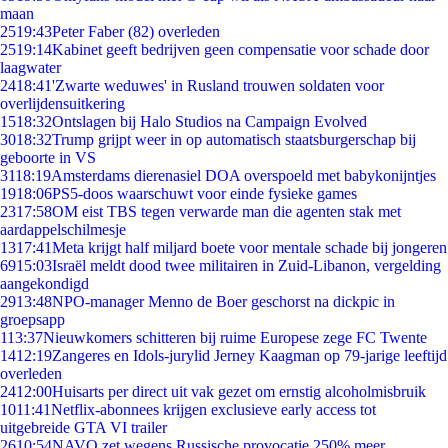
maan
25
19:43
Peter Faber (82) overleden
25
19:14
Kabinet geeft bedrijven geen compensatie voor schade door
laagwater
24
18:41
'Zwarte weduwes' in Rusland trouwen soldaten voor
overlijdensuitkering
15
18:32
Ontslagen bij Halo Studios na Campaign Evolved
30
18:32
Trump grijpt weer in op automatisch staatsburgerschap bij
geboorte in VS
31
18:19
Amsterdams dierenasiel DOA overspoeld met babykonijntjes
19
18:06
PS5-doos waarschuwt voor einde fysieke games
23
17:58
OM eist TBS tegen verwarde man die agenten stak met
aardappelschilmesje
13
17:41
Meta krijgt half miljard boete voor mentale schade bij jongeren
69
15:03
Israël meldt dood twee militairen in Zuid-Libanon, vergelding
aangekondigd
29
13:48
NPO-manager Menno de Boer geschorst na dickpic in
groepsapp
1
13:37
Nieuwkomers schitteren bij ruime Europese zege FC Twente
14
12:19
Zangeres en Idols-jurylid Jerney Kaagman op 79-jarige leeftijd
overleden
24
12:00
Huisarts per direct uit vak gezet om ernstig alcoholmisbruik
10
11:41
Netflix-abonnees krijgen exclusieve early access tot
uitgebreide GTA VI trailer
26
10:54
NAVO zet wegens Russische provocatie 250% meer