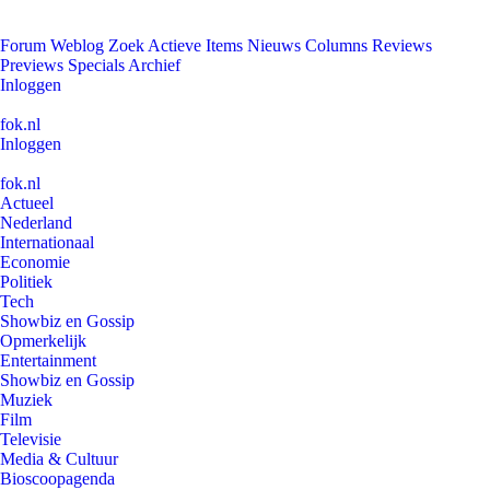
Forum
Weblog
Zoek
Actieve Items
Nieuws
Columns
Reviews
Previews
Specials
Archief
Inloggen
fok.nl
Inloggen
fok.nl
Actueel
Nederland
Internationaal
Economie
Politiek
Tech
Showbiz en Gossip
Opmerkelijk
Entertainment
Showbiz en Gossip
Muziek
Film
Televisie
Media & Cultuur
Bioscoopagenda