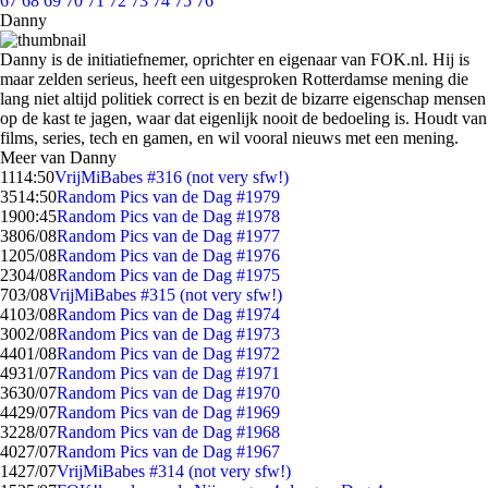
67
68
69
70
71
72
73
74
75
76
Danny
Danny is de initiatiefnemer, oprichter en eigenaar van FOK.nl. Hij is
maar zelden serieus, heeft een uitgesproken Rotterdamse mening die
lang niet altijd politiek correct is en bezit de bizarre eigenschap mensen
op de kast te jagen, waar dat eigenlijk nooit de bedoeling is. Houdt van
films, series, tech en gamen, en wil vooral nieuws met een mening.
Meer van Danny
11
14:50
VrijMiBabes #316 (not very sfw!)
35
14:50
Random Pics van de Dag #1979
19
00:45
Random Pics van de Dag #1978
38
06/08
Random Pics van de Dag #1977
12
05/08
Random Pics van de Dag #1976
23
04/08
Random Pics van de Dag #1975
7
03/08
VrijMiBabes #315 (not very sfw!)
41
03/08
Random Pics van de Dag #1974
30
02/08
Random Pics van de Dag #1973
44
01/08
Random Pics van de Dag #1972
49
31/07
Random Pics van de Dag #1971
36
30/07
Random Pics van de Dag #1970
44
29/07
Random Pics van de Dag #1969
32
28/07
Random Pics van de Dag #1968
40
27/07
Random Pics van de Dag #1967
14
27/07
VrijMiBabes #314 (not very sfw!)