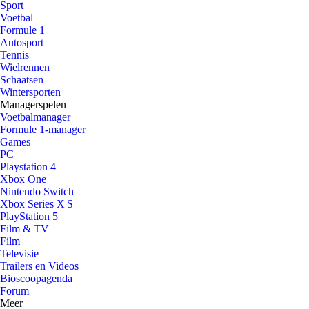
Sport
Voetbal
Formule 1
Autosport
Tennis
Wielrennen
Schaatsen
Wintersporten
Managerspelen
Voetbalmanager
Formule 1-manager
Games
PC
Playstation 4
Xbox One
Nintendo Switch
Xbox Series X|S
PlayStation 5
Film & TV
Film
Televisie
Trailers en Videos
Bioscoopagenda
Forum
Meer