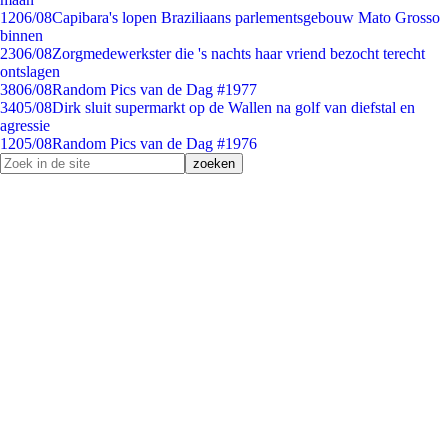
12
06/08
Capibara's lopen Braziliaans parlementsgebouw Mato Grosso
binnen
23
06/08
Zorgmedewerkster die 's nachts haar vriend bezocht terecht
ontslagen
38
06/08
Random Pics van de Dag #1977
34
05/08
Dirk sluit supermarkt op de Wallen na golf van diefstal en
agressie
12
05/08
Random Pics van de Dag #1976