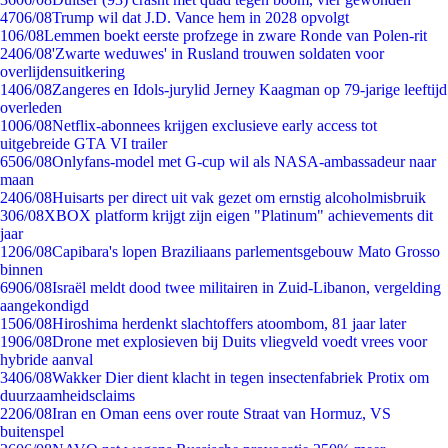
47
06/08
Trump wil dat J.D. Vance hem in 2028 opvolgt
1
06/08
Lemmen boekt eerste profzege in zware Ronde van Polen-rit
24
06/08
'Zwarte weduwes' in Rusland trouwen soldaten voor
overlijdensuitkering
14
06/08
Zangeres en Idols-jurylid Jerney Kaagman op 79-jarige leeftijd
overleden
10
06/08
Netflix-abonnees krijgen exclusieve early access tot
uitgebreide GTA VI trailer
65
06/08
Onlyfans-model met G-cup wil als NASA-ambassadeur naar
maan
24
06/08
Huisarts per direct uit vak gezet om ernstig alcoholmisbruik
3
06/08
XBOX platform krijgt zijn eigen "Platinum" achievements dit
jaar
12
06/08
Capibara's lopen Braziliaans parlementsgebouw Mato Grosso
binnen
69
06/08
Israël meldt dood twee militairen in Zuid-Libanon, vergelding
aangekondigd
15
06/08
Hiroshima herdenkt slachtoffers atoombom, 81 jaar later
19
06/08
Drone met explosieven bij Duits vliegveld voedt vrees voor
hybride aanval
34
06/08
Wakker Dier dient klacht in tegen insectenfabriek Protix om
duurzaamheidsclaims
22
06/08
Iran en Oman eens over route Straat van Hormuz, VS
buitenspel