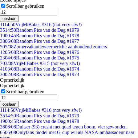
Scrollbar gebruiken
opslaan
11
14:50
VrijMiBabes #316 (not very sfw!)
35
14:50
Random Pics van de Dag #1979
19
00:45
Random Pics van de Dag #1978
38
06/08
Random Pics van de Dag #1977
5
05/08
Zomervakantieweerbericht: aanhoudend zomers
12
05/08
Random Pics van de Dag #1976
23
04/08
Random Pics van de Dag #1975
7
03/08
VrijMiBabes #315 (not very sfw!)
41
03/08
Random Pics van de Dag #1974
30
02/08
Random Pics van de Dag #1973
Opmerkelijk
Opmerkelijk
Scrollbar gebruiken
opslaan
11
14:50
VrijMiBabes #316 (not very sfw!)
35
14:50
Random Pics van de Dag #1979
19
00:45
Random Pics van de Dag #1978
36
06/08
Duitser (93) crasht met quad tegen boom, vier gewonden
65
06/08
Onlyfans-model met G-cup wil als NASA-ambassadeur naar
maan