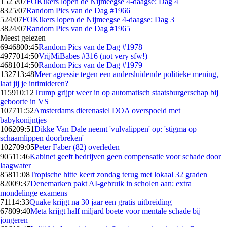
15
25/07
FOK!kers lopen de Nijmeegse 4-daagse: Dag 4
83
25/07
Random Pics van de Dag #1966
5
24/07
FOK!kers lopen de Nijmeegse 4-daagse: Dag 3
38
24/07
Random Pics van de Dag #1965
Meest gelezen
69468
00:45
Random Pics van de Dag #1978
49770
14:50
VrijMiBabes #316 (not very sfw!)
46810
14:50
Random Pics van de Dag #1979
1327
13:48
Meer agressie tegen een andersluidende politieke mening,
laat jij je intimideren?
1159
10:12
Trump grijpt weer in op automatisch staatsburgerschap bij
geboorte in VS
1077
11:52
Amsterdams dierenasiel DOA overspoeld met
babykonijntjes
1062
09:51
Dikke Van Dale neemt 'vulvalippen' op: 'stigma op
schaamlippen doorbreken'
1027
09:05
Peter Faber (82) overleden
905
11:46
Kabinet geeft bedrijven geen compensatie voor schade door
laagwater
858
11:08
Tropische hitte keert zondag terug met lokaal 32 graden
820
09:37
Denemarken pakt AI-gebruik in scholen aan: extra
mondelinge examens
711
14:33
Quake krijgt na 30 jaar een gratis uitbreiding
678
09:40
Meta krijgt half miljard boete voor mentale schade bij
jongeren