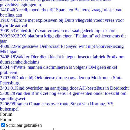
gevechtsvliegtuigen in
14
10:46
Accell, moederbedrijf Sparta en Batavus, vraagt uitstel van
betaling aan
19
10:44
Drone met explosieven bij Duits vliegveld voedt vrees voor
hybride aanval
39
09:53
Vinted-foto's van vrouwen massaal gedeeld op seksfora
3
09:33
XBOX platform krijgt zijn eigen "Platinum" achievements dit
jaar
46
09:22
Progressieve Democraat El-Sayed wint nipt voorverkiezing
Michigan
34
08:18
Wakker Dier dient klacht in tegen insectenfabriek Protix om
duurzaamheidsclaims
85
04:44
'Witte' mannen discrimineren is volgens OM geen enkel
probleem
27
03:06
Doden bij Oekraïense droneaanvallen op Moskou en Sint-
Petersburg
34
01:01
Kind overleden na aanrijding door AH-bestelbus in Dordrecht
53
00:28
Van den Brink zet nog eens 14 gemeenten onder toezicht om
spreidingswet
22
06/08
Iran en Oman eens over route Straat van Hormuz, VS
buitenspel
Forum
Forum
Scrollbar gebruiken