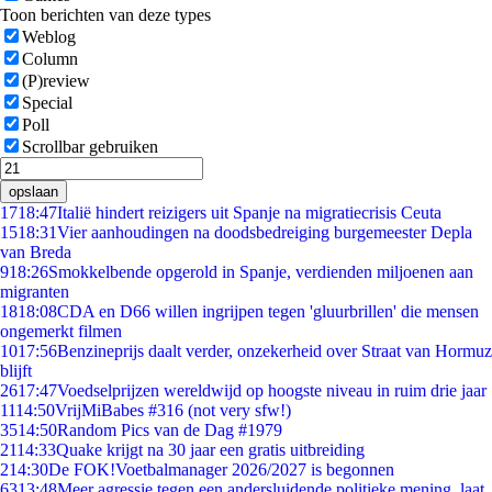
Toon berichten van deze types
Weblog
Column
(P)review
Special
Poll
Scrollbar gebruiken
opslaan
17
18:47
Italië hindert reizigers uit Spanje na migratiecrisis Ceuta
15
18:31
Vier aanhoudingen na doodsbedreiging burgemeester Depla
van Breda
9
18:26
Smokkelbende opgerold in Spanje, verdienden miljoenen aan
migranten
18
18:08
CDA en D66 willen ingrijpen tegen 'gluurbrillen' die mensen
ongemerkt filmen
10
17:56
Benzineprijs daalt verder, onzekerheid over Straat van Hormuz
blijft
26
17:47
Voedselprijzen wereldwijd op hoogste niveau in ruim drie jaar
11
14:50
VrijMiBabes #316 (not very sfw!)
35
14:50
Random Pics van de Dag #1979
21
14:33
Quake krijgt na 30 jaar een gratis uitbreiding
2
14:30
De FOK!Voetbalmanager 2026/2027 is begonnen
63
13:48
Meer agressie tegen een andersluidende politieke mening, laat