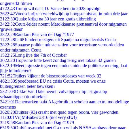
ongemerkt filmen
47
22:43
Trump wil dat J.D. Vance hem in 2028 opvolgt
26
22:42
Voedselprijzen wereldwijd op hoogste niveau in ruim drie jaar
21
22:39
Quake krijgt na 30 jaar een gratis uitbreiding
34
22:32
Ceuta-leider noemt Marokkaanse grensaanval door migranten
'gruweldaad'
38
22:29
Random Pics van de Dag #1977
17
22:28
Italië hindert reizigers uit Spanje na migratiecrisis Ceuta
38
22:28
Spaanse politie: minstens tien voor terrorisme veroordeelden
onder migranten Ceuta
15
22:25
Long live the 7th of October
30
22:20
Tropische hitte keert zondag terug met lokaal 32 graden
63
22:19
Meer agressie tegen een andersluidende politieke mening, laat
jij je intimideren?
7
21:52
Trailers kijken: de bioscoopreleases van week 32
46
21:30
Spoedberaad EU na crisis Ceuta, moeten we onze
buitengrenzen beter bewaken?
53
21:03
Dikke Van Dale neemt 'vulvalippen' op: 'stigma op
schaamlippen doorbreken'
24
21:01
Denemarken pakt AI-gebruik in scholen aan: extra mondelinge
examens
36
20:20
Duitser (93) crasht met quad tegen boom, vier gewonden
11
20:01
VrijMiBabes #316 (not very sfw!)
35
19:58
Random Pics van de Dag #1979
65
19:50
Onlyfans-model met G-cup wil als NASA-ambassadeur naar