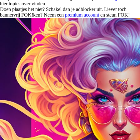
hier topics over vinden.
Doen plaatjes het niet? Schakel dan je adblocker uit. Liever toch
bannervrij FOK!ken? Neem een
premium account
en steun FOK!