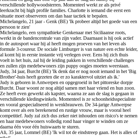
verschillende hollywoodsterren. Momenteel werkt ze als privé
leerkracht bij high profile families. Charlotte is iemand die eerst een
situatie moet observeren om dan haar tactiek te bepalen.
Michelangelo, 21 jaar - Genk (BE) 'Ik probeer altijd het goede van een
persoon te zien'
Michelangelo, een sympathieke Genkenaar met Siciliaanse roots,
werkt in de bandencentrale van zijn vader. Daarnaast is hij ook actief
in de autosport waar hij al heeft mogen proeven van het leven als
formule 3-coureur. De sociale Limburger is van nature een echte leider,
al komt hij in eerste instantie vrij verlegen over. Eens hij zich thuis
voelt in het huis, zal hij de leiding pakken in verschillende challenges
en zullen zijn medebewoners zijn puppy oogjes moeten weerstaan.
Judy, 34 jaar, Burcht (BE) 'Ik denk dat er nog nooit iemand in het 'Big
Brother'-huis heeft gezeten die er zo karaktervol uitziet als ik.'
Judy is geboren in Antwerpen en opgegroeid in het pittoreske dorpje
Burcht. Daar woont ze nog altijd samen met haar vriend en hun zoon.
Ze heeft even gewerkt als kapster, waarna ze aan de slag is gegaan in
verschillende kledingwinkels. Momenteel is ze schoonheidsspecialiste
en vooral gespecialiseerd in wenkbrauwen. De 34-jarige Antwerpse
komt over als een berekenend en rustige vrouw, maar is vooral heel
competitief. Judy zal zich dus zeker niet inhouden om risico's te nemen
en haar medebewoners volledig rond haar vinger te winden om ze
daarna één voor één huiswaarts te sturen.
Ali, 35 jaar, Lommel (BE) 'Ik wil tot de eindstreep gaan. Het is alles of
niks!'