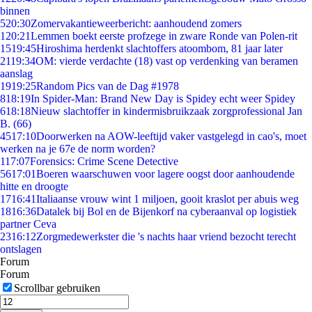
binnen
5
20:30
Zomervakantieweerbericht: aanhoudend zomers
1
20:21
Lemmen boekt eerste profzege in zware Ronde van Polen-rit
15
19:45
Hiroshima herdenkt slachtoffers atoombom, 81 jaar later
21
19:34
OM: vierde verdachte (18) vast op verdenking van beramen
aanslag
19
19:25
Random Pics van de Dag #1978
8
18:19
In Spider-Man: Brand New Day is Spidey echt weer Spidey
6
18:18
Nieuw slachtoffer in kindermisbruikzaak zorgprofessional Jan
B. (66)
45
17:10
Doorwerken na AOW-leeftijd vaker vastgelegd in cao's, moet
werken na je 67e de norm worden?
1
17:07
Forensics: Crime Scene Detective
56
17:01
Boeren waarschuwen voor lagere oogst door aanhoudende
hitte en droogte
17
16:41
Italiaanse vrouw wint 1 miljoen, gooit kraslot per abuis weg
18
16:36
Datalek bij Bol en de Bijenkorf na cyberaanval op logistiek
partner Ceva
23
16:12
Zorgmedewerkster die 's nachts haar vriend bezocht terecht
ontslagen
Forum
Forum
Scrollbar gebruiken