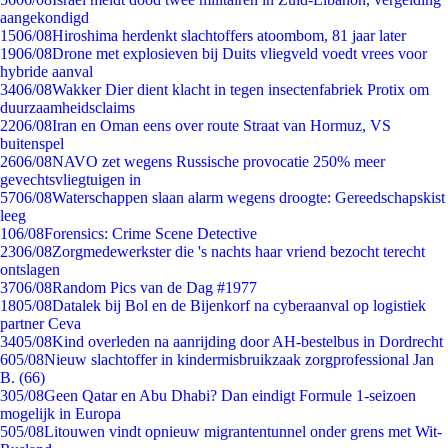
aangekondigd
15
06/08
Hiroshima herdenkt slachtoffers atoombom, 81 jaar later
19
06/08
Drone met explosieven bij Duits vliegveld voedt vrees voor
hybride aanval
34
06/08
Wakker Dier dient klacht in tegen insectenfabriek Protix om
duurzaamheidsclaims
22
06/08
Iran en Oman eens over route Straat van Hormuz, VS
buitenspel
26
06/08
NAVO zet wegens Russische provocatie 250% meer
gevechtsvliegtuigen in
57
06/08
Waterschappen slaan alarm wegens droogte: Gereedschapskist
leeg
1
06/08
Forensics: Crime Scene Detective
23
06/08
Zorgmedewerkster die 's nachts haar vriend bezocht terecht
ontslagen
37
06/08
Random Pics van de Dag #1977
18
05/08
Datalek bij Bol en de Bijenkorf na cyberaanval op logistiek
partner Ceva
34
05/08
Kind overleden na aanrijding door AH-bestelbus in Dordrecht
6
05/08
Nieuw slachtoffer in kindermisbruikzaak zorgprofessional Jan
B. (66)
3
05/08
Geen Qatar en Abu Dhabi? Dan eindigt Formule 1-seizoen
mogelijk in Europa
5
05/08
Litouwen vindt opnieuw migrantentunnel onder grens met Wit-