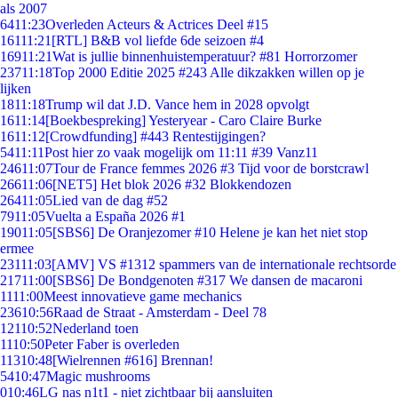
als 2007
64
11:23
Overleden Acteurs & Actrices Deel #15
161
11:21
[RTL] B&B vol liefde 6de seizoen #4
169
11:21
Wat is jullie binnenhuistemperatuur? #81 Horrorzomer
237
11:18
Top 2000 Editie 2025 #243 Alle dikzakken willen op je
lijken
18
11:18
Trump wil dat J.D. Vance hem in 2028 opvolgt
16
11:14
[Boekbespreking] Yesteryear - Caro Claire Burke
16
11:12
[Crowdfunding] #443 Rentestijgingen?
54
11:11
Post hier zo vaak mogelijk om 11:11 #39 Vanz11
246
11:07
Tour de France femmes 2026 #3 Tijd voor de borstcrawl
266
11:06
[NET5] Het blok 2026 #32 Blokkendozen
264
11:05
Lied van de dag #52
79
11:05
Vuelta a España 2026 #1
190
11:05
[SBS6] De Oranjezomer #10 Helene je kan het niet stop
ermee
231
11:03
[AMV] VS #1312 spammers van de internationale rechtsorde
217
11:00
[SBS6] De Bondgenoten #317 We dansen de macaroni
11
11:00
Meest innovatieve game mechanics
236
10:56
Raad de Straat - Amsterdam - Deel 78
121
10:52
Nederland toen
11
10:50
Peter Faber is overleden
113
10:48
[Wielrennen #616] Brennan!
54
10:47
Magic mushrooms
0
10:46
LG nas n1t1 - niet zichtbaar bij aansluiten