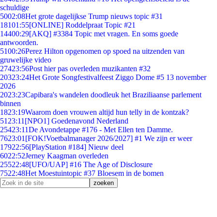
schuldige
50
02:08
Het grote dagelijkse Trump nieuws topic #31
181
01:55
[ONLINE] Roddelpraat Topic #21
144
00:29
[AKQ] #3384 Topic met vragen. En soms goede
antwoorden.
51
00:26
Perez Hilton opgenomen op spoed na uitzenden van
gruwelijke video
274
23:56
Post hier pas overleden muzikanten #32
203
23:24
Het Grote Songfestivalfeest Ziggo Dome #5 13 november
2026
20
23:23
Capibara's wandelen doodleuk het Braziliaanse parlement
binnen
18
23:19
Waarom doen vrouwen altijd hun telly in de kontzak?
51
23:11
[NPO1] Goedenavond Nederland
254
23:11
De Avondetappe #176 - Met Ellen ten Damme.
76
23:01
[FOK!Voetbalmanager 2026/2027] #1 We zijn er weer
179
22:56
[PlayStation #184] Nieuw deel
60
22:52
Jerney Kaagman overleden
255
22:48
[UFO/UAP] #16 The Age of Disclosure
75
22:48
Het Moestuintopic #37 Bloesem in de bomen