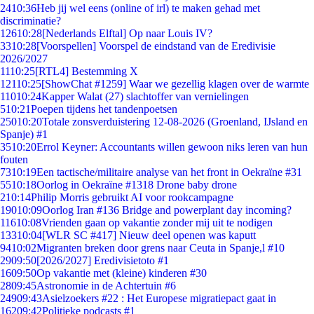
24
10:36
Heb jij wel eens (online of irl) te maken gehad met
discriminatie?
126
10:28
[Nederlands Elftal] Op naar Louis IV?
33
10:28
[Voorspellen] Voorspel de eindstand van de Eredivisie
2026/2027
11
10:25
[RTL4] Bestemming X
121
10:25
[ShowChat #1259] Waar we gezellig klagen over de warmte
110
10:24
Kapper Walat (27) slachtoffer van vernielingen
5
10:21
Poepen tijdens het tandenpoetsen
250
10:20
Totale zonsverduistering 12-08-2026 (Groenland, IJsland en
Spanje) #1
35
10:20
Errol Keyner: Accountants willen gewoon niks leren van hun
fouten
73
10:19
Een tactische/militaire analyse van het front in Oekraïne #31
55
10:18
Oorlog in Oekraïne #1318 Drone baby drone
2
10:14
Philip Morris gebruikt AI voor rookcampagne
190
10:09
Oorlog Iran #136 Bridge and powerplant day incoming?
116
10:08
Vrienden gaan op vakantie zonder mij uit te nodigen
133
10:04
[WLR SC #417] Nieuw deel openen was kaputt
94
10:02
Migranten breken door grens naar Ceuta in Spanje,l #10
29
09:50
[2026/2027] Eredivisietoto #1
16
09:50
Op vakantie met (kleine) kinderen #30
28
09:45
Astronomie in de Achtertuin #6
249
09:43
Asielzoekers #22 : Het Europese migratiepact gaat in
162
09:42
Politieke podcasts #1