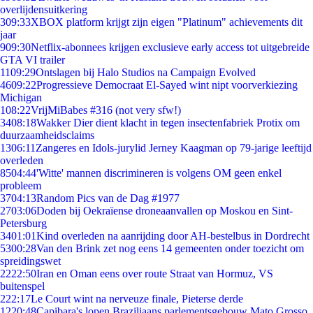
overlijdensuitkering
3
09:33
XBOX platform krijgt zijn eigen "Platinum" achievements dit
jaar
9
09:30
Netflix-abonnees krijgen exclusieve early access tot uitgebreide
GTA VI trailer
11
09:29
Ontslagen bij Halo Studios na Campaign Evolved
46
09:22
Progressieve Democraat El-Sayed wint nipt voorverkiezing
Michigan
1
08:22
VrijMiBabes #316 (not very sfw!)
34
08:18
Wakker Dier dient klacht in tegen insectenfabriek Protix om
duurzaamheidsclaims
13
06:11
Zangeres en Idols-jurylid Jerney Kaagman op 79-jarige leeftijd
overleden
85
04:44
'Witte' mannen discrimineren is volgens OM geen enkel
probleem
37
04:13
Random Pics van de Dag #1977
27
03:06
Doden bij Oekraïense droneaanvallen op Moskou en Sint-
Petersburg
34
01:01
Kind overleden na aanrijding door AH-bestelbus in Dordrecht
53
00:28
Van den Brink zet nog eens 14 gemeenten onder toezicht om
spreidingswet
22
22:50
Iran en Oman eens over route Straat van Hormuz, VS
buitenspel
2
22:17
Le Court wint na nerveuze finale, Pieterse derde
12
20:48
Capibara's lopen Braziliaans parlementsgebouw Mato Grosso