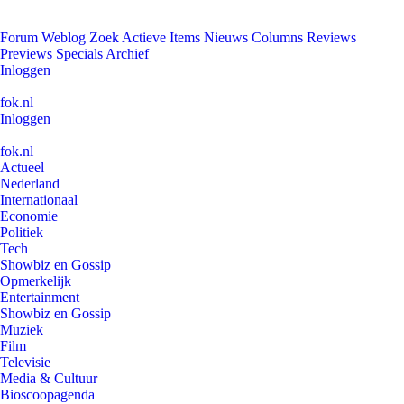
Forum
Weblog
Zoek
Actieve Items
Nieuws
Columns
Reviews
Previews
Specials
Archief
Inloggen
fok.nl
Inloggen
fok.nl
Actueel
Nederland
Internationaal
Economie
Politiek
Tech
Showbiz en Gossip
Opmerkelijk
Entertainment
Showbiz en Gossip
Muziek
Film
Televisie
Media & Cultuur
Bioscoopagenda