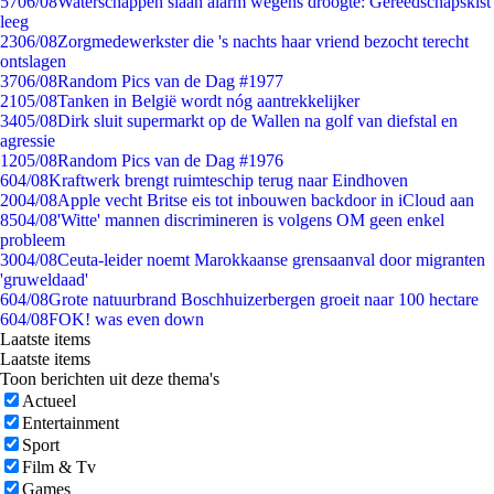
57
06/08
Waterschappen slaan alarm wegens droogte: Gereedschapskist
leeg
23
06/08
Zorgmedewerkster die 's nachts haar vriend bezocht terecht
ontslagen
37
06/08
Random Pics van de Dag #1977
21
05/08
Tanken in België wordt nóg aantrekkelijker
34
05/08
Dirk sluit supermarkt op de Wallen na golf van diefstal en
agressie
12
05/08
Random Pics van de Dag #1976
6
04/08
Kraftwerk brengt ruimteschip terug naar Eindhoven
20
04/08
Apple vecht Britse eis tot inbouwen backdoor in iCloud aan
85
04/08
'Witte' mannen discrimineren is volgens OM geen enkel
probleem
30
04/08
Ceuta-leider noemt Marokkaanse grensaanval door migranten
'gruweldaad'
6
04/08
Grote natuurbrand Boschhuizerbergen groeit naar 100 hectare
6
04/08
FOK! was even down
Laatste items
Laatste items
Toon berichten uit deze thema's
Actueel
Entertainment
Sport
Film & Tv
Games