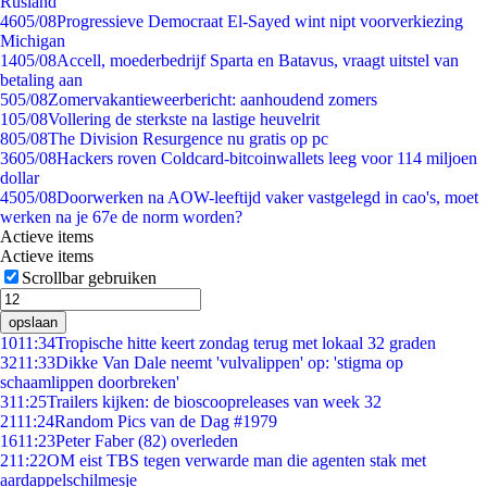
Rusland
46
05/08
Progressieve Democraat El-Sayed wint nipt voorverkiezing
Michigan
14
05/08
Accell, moederbedrijf Sparta en Batavus, vraagt uitstel van
betaling aan
5
05/08
Zomervakantieweerbericht: aanhoudend zomers
1
05/08
Vollering de sterkste na lastige heuvelrit
8
05/08
The Division Resurgence nu gratis op pc
36
05/08
Hackers roven Coldcard-bitcoinwallets leeg voor 114 miljoen
dollar
45
05/08
Doorwerken na AOW-leeftijd vaker vastgelegd in cao's, moet
werken na je 67e de norm worden?
Actieve items
Actieve items
Scrollbar gebruiken
opslaan
10
11:34
Tropische hitte keert zondag terug met lokaal 32 graden
32
11:33
Dikke Van Dale neemt 'vulvalippen' op: 'stigma op
schaamlippen doorbreken'
3
11:25
Trailers kijken: de bioscoopreleases van week 32
21
11:24
Random Pics van de Dag #1979
16
11:23
Peter Faber (82) overleden
2
11:22
OM eist TBS tegen verwarde man die agenten stak met
aardappelschilmesje