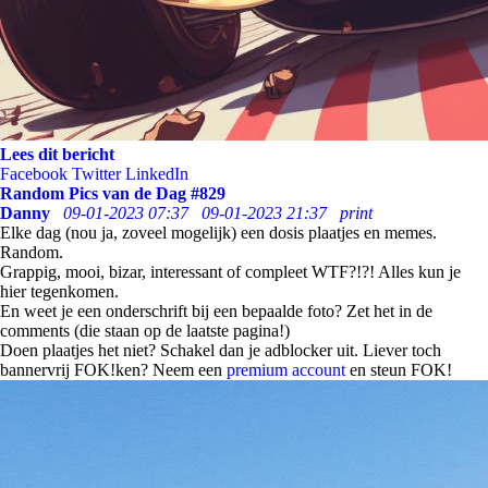
Lees dit bericht
Facebook
Twitter
LinkedIn
Random Pics van de Dag #829
Danny
09-01-2023 07:37
09-01-2023 21:37
print
Elke dag (nou ja, zoveel mogelijk) een dosis plaatjes en memes.
Random.
Grappig, mooi, bizar, interessant of compleet WTF?!?! Alles kun je
hier tegenkomen.
En weet je een onderschrift bij een bepaalde foto? Zet het in de
comments (die staan op de laatste pagina!)
Doen plaatjes het niet? Schakel dan je adblocker uit. Liever toch
bannervrij FOK!ken? Neem een
premium account
en steun FOK!