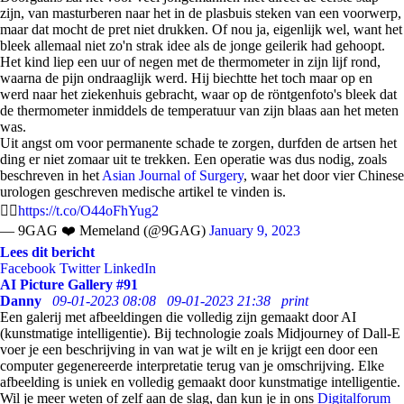
zijn, van masturberen naar het in de plasbuis steken van een voorwerp,
maar dat mocht de pret niet drukken. Of nou ja, eigenlijk wel, want het
bleek allemaal niet zo'n strak idee als de jonge geilerik had gehoopt.
Het kind liep een uur of negen met de thermometer in zijn lijf rond,
waarna de pijn ondraaglijk werd. Hij biechtte het toch maar op en
werd naar het ziekenhuis gebracht, waar op de röntgenfoto's bleek dat
de thermometer inmiddels de temperatuur van zijn blaas aan het meten
was.
Uit angst om voor permanente schade te zorgen, durfden de artsen het
ding er niet zomaar uit te trekken. Een operatie was dus nodig, zoals
beschreven in het
Asian Journal of Surgery
, waar het door vier Chinese
urologen geschreven medische artikel te vinden is.
🤦‍♂️
https://t.co/O44oFhYug2
— 9GAG ❤️ Memeland (@9GAG)
January 9, 2023
Lees dit bericht
Facebook
Twitter
LinkedIn
AI Picture Gallery #91
Danny
09-01-2023 08:08
09-01-2023 21:38
print
Een galerij met afbeeldingen die volledig zijn gemaakt door AI
(kunstmatige intelligentie). Bij technologie zoals Midjourney of Dall-E
voer je een beschrijving in van wat je wilt en je krijgt een door een
computer gegenereerde interpretatie terug van je omschrijving. Elke
afbeelding is uniek en volledig gemaakt door kunstmatige intelligentie.
Wil je meer weten of zelf aan de slag, dan kun je in ons
Digitalforum