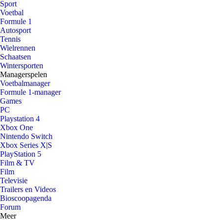
Sport
Voetbal
Formule 1
Autosport
Tennis
Wielrennen
Schaatsen
Wintersporten
Managerspelen
Voetbalmanager
Formule 1-manager
Games
PC
Playstation 4
Xbox One
Nintendo Switch
Xbox Series X|S
PlayStation 5
Film & TV
Film
Televisie
Trailers en Videos
Bioscoopagenda
Forum
Meer