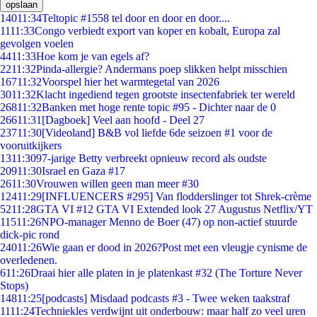
opslaan
140
11:34
Teltopic #1558 tel door en door en door....
11
11:33
Congo verbiedt export van koper en kobalt, Europa zal
gevolgen voelen
44
11:33
Hoe kom je van egels af?
22
11:32
Pinda-allergie? Andermans poep slikken helpt misschien
167
11:32
Voorspel hier het warmtegetal van 2026
30
11:32
Klacht ingediend tegen grootste insectenfabriek ter wereld
268
11:32
Banken met hoge rente topic #95 - Dichter naar de 0
266
11:31
[Dagboek] Veel aan hoofd - Deel 27
237
11:30
[Videoland] B&B vol liefde 6de seizoen #1 voor de
vooruitkijkers
13
11:30
97-jarige Betty verbreekt opnieuw record als oudste
209
11:30
Israel en Gaza #17
26
11:30
Vrouwen willen geen man meer #30
124
11:29
[INFLUENCERS #295] Van flodderslinger tot Shrek-crème
52
11:28
GTA VI #12 GTA VI Extended look 27 Augustus Netflix/YT
115
11:26
NPO-manager Menno de Boer (47) op non-actief stuurde
dick-pic rond
240
11:26
Wie gaan er dood in 2026?Post met een vleugje cynisme de
overledenen.
6
11:26
Draai hier alle platen in je platenkast #32 (The Torture Never
Stops)
148
11:25
[podcasts] Misdaad podcasts #3 - Twee weken taakstraf
11
11:24
Techniekles verdwijnt uit onderbouw: maar half zo veel uren