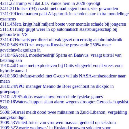
42
11:22
Trump wil dat J.D. Vance hem in 2028 opvolgt
24
11:21
Duitser (93) crasht met quad tegen boom, vier gewonden
13
11:19
Denemarken pakt AI-gebruik in scholen aan: extra mondelinge
examens
6
11:14
Meta krijgt half miljard boete voor mentale schade bij jongeren
5
11:10
Trump grijpt weer in op automatisch staatsburgerschap bij
geboorte in VS
23
11:07
Huisarts per direct uit vak gezet om ernstig alcoholmisbruik
26
10:54
NAVO zet wegens Russische provocatie 250% meer
gevechtsvliegtuigen in
14
10:46
Accell, moederbedrijf Sparta en Batavus, vraagt uitstel van
betaling aan
19
10:44
Drone met explosieven bij Duits vliegveld voedt vrees voor
hybride aanval
64
10:36
Onlyfans-model met G-cup wil als NASA-ambassadeur naar
maan
28
10:24
NPO-manager Menno de Boer geschorst na dickpic in
groepsapp
13
10:22
PS5-doos waarschuwt voor einde fysieke games
57
10:16
Waterschappen slaan alarm wegens droogte: Gereedschapskist
leeg
56
09:59
Israël meldt dood twee militairen in Zuid-Libanon, vergelding
aangekondigd
39
09:53
Vinted-foto's van vrouwen massaal gedeeld op seksfora
19
09:52
'Zwarte weduwes' in Rusland trouwen soldaten voor