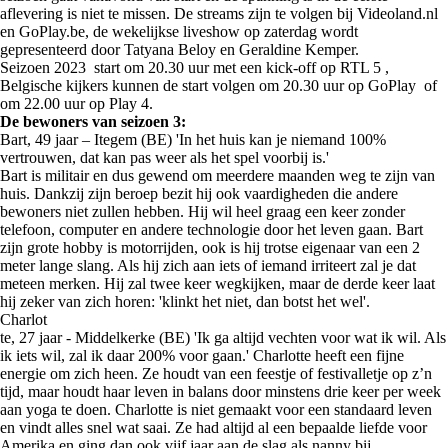
aflevering is niet te missen. De streams zijn te volgen bij Videoland.nl
en GoPlay.be, de wekelijkse liveshow op zaterdag wordt
gepresenteerd door Tatyana Beloy en Geraldine Kemper.
Seizoen 2023 start om 20.30 uur met een kick-off op RTL 5 ,
Belgische kijkers kunnen de start volgen om 20.30 uur op GoPlay of
om 22.00 uur op Play 4.
De bewoners van seizoen 3:
Bart, 49 jaar – Itegem (BE) 'In het huis kan je niemand 100%
vertrouwen, dat kan pas weer als het spel voorbij is.'
Bart is militair en dus gewend om meerdere maanden weg te zijn van
huis. Dankzij zijn beroep bezit hij ook vaardigheden die andere
bewoners niet zullen hebben. Hij wil heel graag een keer zonder
telefoon, computer en andere technologie door het leven gaan. Bart
zijn grote hobby is motorrijden, ook is hij trotse eigenaar van een 2
meter lange slang. Als hij zich aan iets of iemand irriteert zal je dat
meteen merken. Hij zal twee keer wegkijken, maar de derde keer laat
hij zeker van zich horen: 'klinkt het niet, dan botst het wel'.
Charlot
te, 27 jaar - Middelkerke (BE) 'Ik ga altijd vechten voor wat ik wil. Als
ik iets wil, zal ik daar 200% voor gaan.' Charlotte heeft een fijne
energie om zich heen. Ze houdt van een feestje of festivalletje op z’n
tijd, maar houdt haar leven in balans door minstens drie keer per week
aan yoga te doen. Charlotte is niet gemaakt voor een standaard leven
en vindt alles snel wat saai. Ze had altijd al een bepaalde liefde voor
Amerika en ging dan ook vijf jaar aan de slag als nanny bij