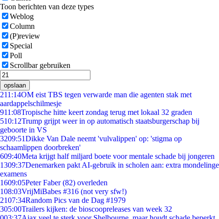
Toon berichten van deze types
Weblog
Column
(P)review
Special
Poll
Scrollbar gebruiken
opslaan
2
11:14
OM eist TBS tegen verwarde man die agenten stak met
aardappelschilmesje
9
11:08
Tropische hitte keert zondag terug met lokaal 32 graden
5
10:12
Trump grijpt weer in op automatisch staatsburgerschap bij
geboorte in VS
32
09:51
Dikke Van Dale neemt 'vulvalippen' op: 'stigma op
schaamlippen doorbreken'
6
09:40
Meta krijgt half miljard boete voor mentale schade bij jongeren
13
09:37
Denemarken pakt AI-gebruik in scholen aan: extra mondelinge
examens
16
09:05
Peter Faber (82) overleden
1
08:03
VrijMiBabes #316 (not very sfw!)
21
07:34
Random Pics van de Dag #1979
3
05:00
Trailers kijken: de bioscoopreleases van week 32
0
03:37
Ajax veel te sterk voor Shelbourne, maar houdt schade beperkt