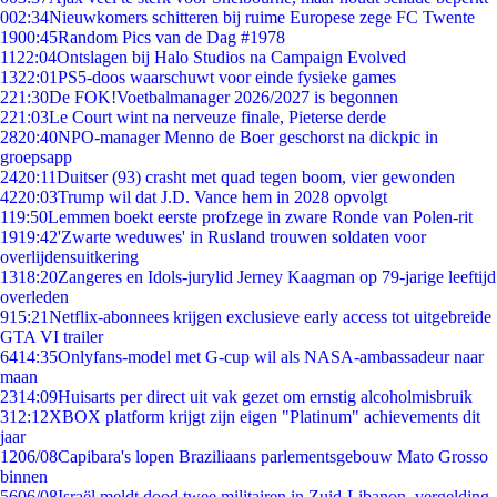
0
02:34
Nieuwkomers schitteren bij ruime Europese zege FC Twente
19
00:45
Random Pics van de Dag #1978
11
22:04
Ontslagen bij Halo Studios na Campaign Evolved
13
22:01
PS5-doos waarschuwt voor einde fysieke games
2
21:30
De FOK!Voetbalmanager 2026/2027 is begonnen
2
21:03
Le Court wint na nerveuze finale, Pieterse derde
28
20:40
NPO-manager Menno de Boer geschorst na dickpic in
groepsapp
24
20:11
Duitser (93) crasht met quad tegen boom, vier gewonden
42
20:03
Trump wil dat J.D. Vance hem in 2028 opvolgt
1
19:50
Lemmen boekt eerste profzege in zware Ronde van Polen-rit
19
19:42
'Zwarte weduwes' in Rusland trouwen soldaten voor
overlijdensuitkering
13
18:20
Zangeres en Idols-jurylid Jerney Kaagman op 79-jarige leeftijd
overleden
9
15:21
Netflix-abonnees krijgen exclusieve early access tot uitgebreide
GTA VI trailer
64
14:35
Onlyfans-model met G-cup wil als NASA-ambassadeur naar
maan
23
14:09
Huisarts per direct uit vak gezet om ernstig alcoholmisbruik
3
12:12
XBOX platform krijgt zijn eigen "Platinum" achievements dit
jaar
12
06/08
Capibara's lopen Braziliaans parlementsgebouw Mato Grosso
binnen
56
06/08
Israël meldt dood twee militairen in Zuid-Libanon, vergelding