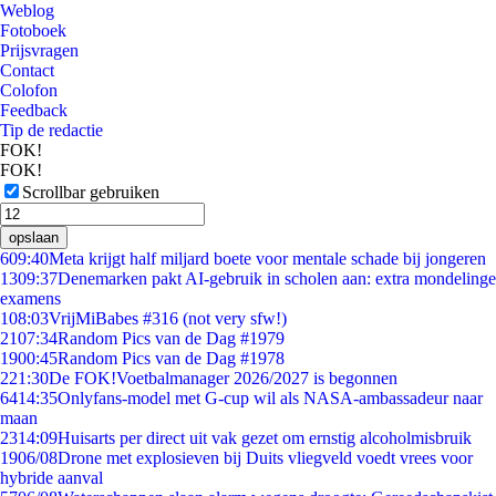
Weblog
Fotoboek
Prijsvragen
Contact
Colofon
Feedback
Tip de redactie
FOK!
FOK!
Scrollbar gebruiken
opslaan
6
09:40
Meta krijgt half miljard boete voor mentale schade bij jongeren
13
09:37
Denemarken pakt AI-gebruik in scholen aan: extra mondelinge
examens
1
08:03
VrijMiBabes #316 (not very sfw!)
21
07:34
Random Pics van de Dag #1979
19
00:45
Random Pics van de Dag #1978
2
21:30
De FOK!Voetbalmanager 2026/2027 is begonnen
64
14:35
Onlyfans-model met G-cup wil als NASA-ambassadeur naar
maan
23
14:09
Huisarts per direct uit vak gezet om ernstig alcoholmisbruik
19
06/08
Drone met explosieven bij Duits vliegveld voedt vrees voor
hybride aanval