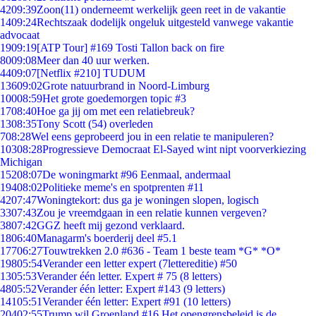
42
09:39
Zoon(11) onderneemt werkelijk geen reet in de vakantie
14
09:24
Rechtszaak dodelijk ongeluk uitgesteld vanwege vakantie
advocaat
19
09:19
[ATP Tour] #169 Tosti Tallon back on fire
80
09:08
Meer dan 40 uur werken.
44
09:07
[Netflix #210] TUDUM
136
09:02
Grote natuurbrand in Noord-Limburg
100
08:59
Het grote goedemorgen topic #3
17
08:40
Hoe ga jij om met een relatiebreuk?
13
08:35
Tony Scott (54) overleden
7
08:28
Wel eens geprobeerd jou in een relatie te manipuleren?
103
08:28
Progressieve Democraat El-Sayed wint nipt voorverkiezing
Michigan
152
08:07
De woningmarkt #96 Eenmaal, andermaal
194
08:02
Politieke meme's en spotprenten #11
42
07:47
Woningtekort: dus ga je woningen slopen, logisch
33
07:43
Zou je vreemdgaan in een relatie kunnen vergeven?
38
07:42
GGZ heeft mij gezond verklaard.
18
06:40
Managarm's boerderij deel #5.1
177
06:27
Touwtrekken 2.0 #636 - Team 1 beste team *G* *O*
198
05:54
Verander een letter expert (7lettereditie) #50
13
05:53
Verander één letter. Expert # 75 (8 letters)
48
05:52
Verander één letter: Expert #143 (9 letters)
141
05:51
Verander één letter: Expert #91 (10 letters)
204
02:55
Trump wil Groenland #16 Het opengrensbeleid is de